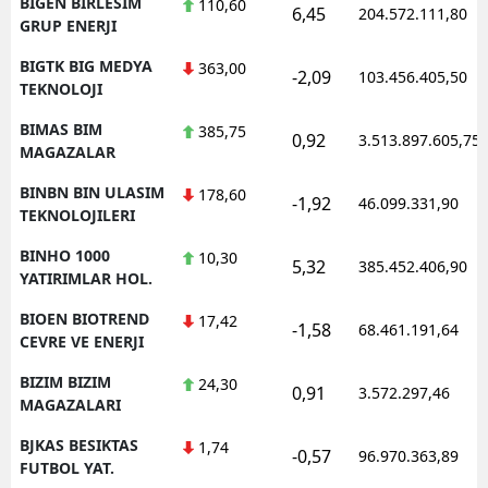
BIGEN BIRLESIM
110,60
6,45
204.572.111,80
GRUP ENERJI
BIGTK BIG MEDYA
363,00
-2,09
103.456.405,50
TEKNOLOJI
BIMAS BIM
385,75
0,92
3.513.897.605,75
MAGAZALAR
BINBN BIN ULASIM
178,60
-1,92
46.099.331,90
TEKNOLOJILERI
BINHO 1000
10,30
5,32
385.452.406,90
YATIRIMLAR HOL.
BIOEN BIOTREND
17,42
-1,58
68.461.191,64
CEVRE VE ENERJI
BIZIM BIZIM
24,30
0,91
3.572.297,46
MAGAZALARI
BJKAS BESIKTAS
1,74
-0,57
96.970.363,89
FUTBOL YAT.