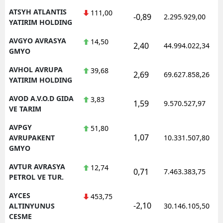
ATSYH ATLANTIS
111,00
-0,89
2.295.929,00
YATIRIM HOLDING
AVGYO AVRASYA
14,50
2,40
44.994.022,34
GMYO
AVHOL AVRUPA
39,68
2,69
69.627.858,26
YATIRIM HOLDING
AVOD A.V.O.D GIDA
3,83
1,59
9.570.527,97
VE TARIM
AVPGY
51,80
1,07
AVRUPAKENT
10.331.507,80
GMYO
AVTUR AVRASYA
12,74
0,71
7.463.383,75
PETROL VE TUR.
AYCES
453,75
-2,10
ALTINYUNUS
30.146.105,50
CESME