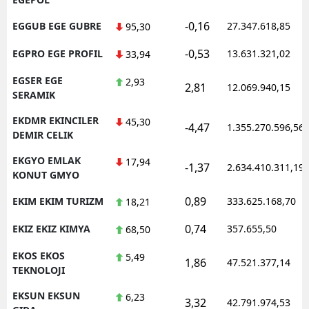
-0,16
EGGUB EGE GUBRE
27.347.618,85
95,30
-0,53
EGPRO EGE PROFIL
13.631.321,02
33,94
EGSER EGE
2,93
2,81
12.069.940,15
SERAMIK
EKDMR EKINCILER
45,30
-4,47
1.355.270.596,56
DEMIR CELIK
EKGYO EMLAK
17,94
-1,37
2.634.410.311,19
KONUT GMYO
0,89
EKIM EKIM TURIZM
333.625.168,70
18,21
0,74
EKIZ EKIZ KIMYA
357.655,50
68,50
EKOS EKOS
5,49
1,86
47.521.377,14
TEKNOLOJI
EKSUN EKSUN
6,23
3,32
42.791.974,53