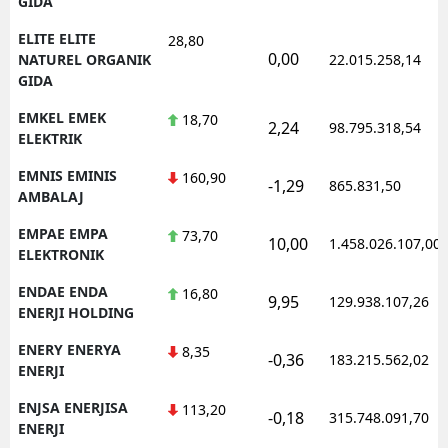
GIDA
ELITE ELITE
28,80
0,00
NATUREL ORGANIK
22.015.258,14
GIDA
EMKEL EMEK
18,70
2,24
98.795.318,54
ELEKTRIK
EMNIS EMINIS
160,90
-1,29
865.831,50
AMBALAJ
EMPAE EMPA
73,70
10,00
1.458.026.107,00
ELEKTRONIK
ENDAE ENDA
16,80
9,95
129.938.107,26
ENERJI HOLDING
ENERY ENERYA
8,35
-0,36
183.215.562,02
ENERJI
ENJSA ENERJISA
113,20
-0,18
315.748.091,70
ENERJI