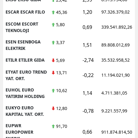
1,20
ESCAR ESCAR FILO
97.326.379,02
45,36
ESCOM ESCORT
5,80
0,69
339.541.892,26
TEKNOLOJI
ESEN ESENBOGA
3,37
1,51
89.808.012,69
ELEKTRIK
-2,74
ETILR ETILER GIDA
35.532.958,52
5,69
ETYAT EURO TREND
13,71
-0,22
11.194.021,90
YAT. ORT.
EUHOL EURO
10,62
1,14
4.711.381,05
YATIRIM HOLDING
EUKYO EURO
12,80
-0,78
9.221.557,99
KAPITAL YAT. ORT.
EUPWR
91,70
0,66
EUROPOWER
911.874.814,50