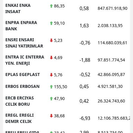
ENKAI ENKA
86,35
0,58
847.671.918,90
INSAAT
ENPRA ENPARA
59,10
1,63
2.038.133,95
BANK
ENSRI ENSARI
5,23
-0,76
114.680.039,61
SINAI YATIRIMLAR
ENTRA IC ENTERRA
4,69
-1,88
97.851.774,54
YEN. ENERJI
-0,52
EPLAS EGEPLAST
42.866.095,87
5,76
0,45
ERBOS ERBOSAN
4.921.581,30
155,50
ERCB ERCIYAS
47,90
0,42
26.324.743,60
CELIK BORU
EREGL EREGLI
38,68
-6,93
12.106.785.683,2
DEMIR CELIK
2,99
ERSU ERSU GIDA
8.513.734,00
23,42