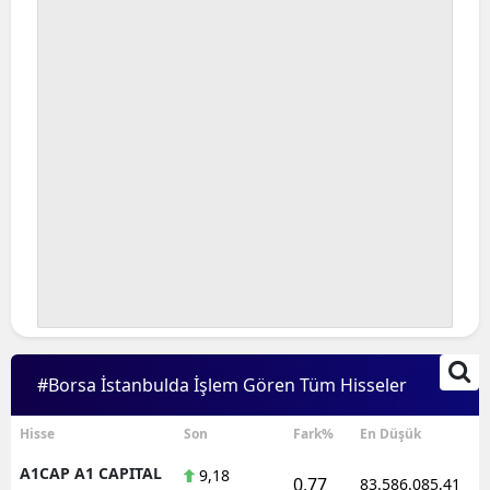
#Borsa İstanbulda İşlem Gören Tüm Hisseler
Hisse
Son
Fark%
En Düşük
A1CAP A1 CAPITAL
9,18
0,77
83.586.085,41