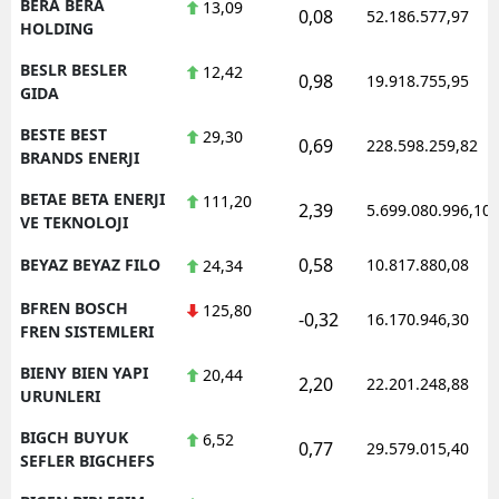
BERA BERA
13,09
0,08
52.186.577,97
HOLDING
BESLR BESLER
12,42
0,98
19.918.755,95
GIDA
BESTE BEST
29,30
0,69
228.598.259,82
BRANDS ENERJI
BETAE BETA ENERJI
111,20
2,39
5.699.080.996,10
VE TEKNOLOJI
0,58
BEYAZ BEYAZ FILO
10.817.880,08
24,34
BFREN BOSCH
125,80
-0,32
16.170.946,30
FREN SISTEMLERI
BIENY BIEN YAPI
20,44
2,20
22.201.248,88
URUNLERI
BIGCH BUYUK
6,52
0,77
29.579.015,40
SEFLER BIGCHEFS