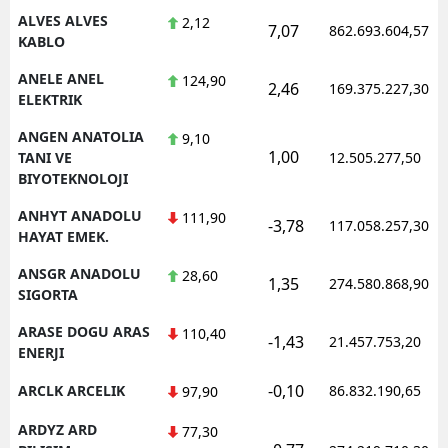
ALVES ALVES
2,12
7,07
862.693.604,57
KABLO
ANELE ANEL
124,90
2,46
169.375.227,30
ELEKTRIK
ANGEN ANATOLIA
9,10
1,00
TANI VE
12.505.277,50
BIYOTEKNOLOJI
ANHYT ANADOLU
111,90
-3,78
117.058.257,30
HAYAT EMEK.
ANSGR ANADOLU
28,60
1,35
274.580.868,90
SIGORTA
ARASE DOGU ARAS
110,40
-1,43
21.457.753,20
ENERJI
-0,10
ARCLK ARCELIK
86.832.190,65
97,90
ARDYZ ARD
77,30