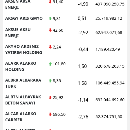
AKSEN AKSA
91,40
-4,99
497.090.250,75
ENERJI
0,51
AKSGY AKIS GMYO
25.719.982,12
9,81
AKSUE AKSU
42,60
-2,92
62.947.071,68
ENERJI
AKYHO AKDENIZ
2,24
-0,44
1.189.420,49
YATIRIM HOLDING
ALARK ALARKO
101,80
1,50
320.678.263,15
HOLDING
ALBRK ALBARAKA
8,35
1,58
106.449.455,94
TURK
ALBTN ALBAYRAK
25,92
-1,14
692.044.692,60
BETON SANAYI
ALCAR ALARKO
686,50
-2,76
52.374.751,50
CARRIER