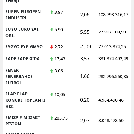
ENERJI
EUREN EUROPEN
3,97
2,06
108.798.316,17
ENDUSTRI
EUYO EURO YAT.
5,90
5,55
27.907.109,90
ORT.
-1,09
EYGYO EYG GMYO
77.013.374,25
2,72
3,57
FADE FADE GIDA
331.374.492,49
17,43
FENER
3,06
1,66
FENERBAHCE
282.796.560,85
FUTBOL
FLAP FLAP
10,05
0,20
KONGRE TOPLANTI
4.984.490,46
HIZ.
FMIZP F-M IZMIT
283,75
2,07
8.048.478,50
PISTON