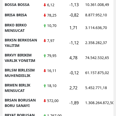
-1,13
BOSSA BOSSA
10.361.008,49
6,12
-0,82
BRISA BRISA
8.877.952,10
78,25
BRKO BIRKO
10,70
1,71
3.114.636,70
MENSUCAT
BRKSN BERKOSAN
7,97
-1,12
2.358.282,37
YALITIM
BRKVY BIRIKIM
79,95
4,78
74.542.532,65
VARLIK YONETIM
BRLSM BIRLESIM
16,11
-0,12
61.157.875,02
MUHENDISLIK
BRMEN BIRLIK
18,10
2,72
5.452.771,18
MENSUCAT
BRSAN BORUSAN
572,00
-1,89
1.308.264.872,50
BORU SANAYI
BRYAT BORUSAN
1.767,00