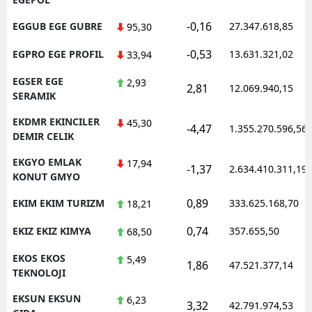
-0,16
EGGUB EGE GUBRE
27.347.618,85
95,30
-0,53
EGPRO EGE PROFIL
13.631.321,02
33,94
EGSER EGE
2,93
2,81
12.069.940,15
SERAMIK
EKDMR EKINCILER
45,30
-4,47
1.355.270.596,56
DEMIR CELIK
EKGYO EMLAK
17,94
-1,37
2.634.410.311,19
KONUT GMYO
0,89
EKIM EKIM TURIZM
333.625.168,70
18,21
0,74
EKIZ EKIZ KIMYA
357.655,50
68,50
EKOS EKOS
5,49
1,86
47.521.377,14
TEKNOLOJI
EKSUN EKSUN
6,23
3,32
42.791.974,53