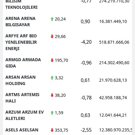
-0,77
BILISIM
274.219.710,30
TEKNOLOJILERI
ARENA ARENA
20,24
0,90
16.381.449,10
BILGISAYAR
ARFYE ARF BIO
29,66
-4,20
YENILENEBILIR
518.871.666,06
ENERJI
ARMGD ARMADA
195,70
-0,96
214.302.490,60
GIDA
ARSAN ARSAN
3,32
0,61
21.970.628,13
HOLDING
ARTMS ARTEMIS
38,20
-0,78
42.958.188,74
HALI
ARZUM ARZUM EV
1,59
0,63
12.041.644,21
ALETLERI
-2,55
ASELS ASELSAN
12.380.970.235,5
353,75