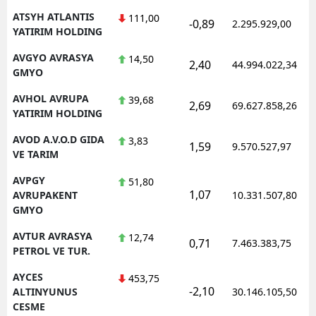
ATSYH ATLANTIS
111,00
-0,89
2.295.929,00
YATIRIM HOLDING
AVGYO AVRASYA
14,50
2,40
44.994.022,34
GMYO
AVHOL AVRUPA
39,68
2,69
69.627.858,26
YATIRIM HOLDING
AVOD A.V.O.D GIDA
3,83
1,59
9.570.527,97
VE TARIM
AVPGY
51,80
1,07
AVRUPAKENT
10.331.507,80
GMYO
AVTUR AVRASYA
12,74
0,71
7.463.383,75
PETROL VE TUR.
AYCES
453,75
-2,10
ALTINYUNUS
30.146.105,50
CESME