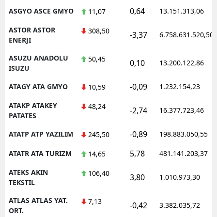
0,64
ASGYO ASCE GMYO
13.151.313,06
11,07
ASTOR ASTOR
308,50
-3,37
6.758.631.520,50
ENERJI
ASUZU ANADOLU
50,45
0,10
13.200.122,86
ISUZU
-0,09
ATAGY ATA GMYO
1.232.154,23
10,59
ATAKP ATAKEY
48,24
-2,74
16.377.723,46
PATATES
-0,89
ATATP ATP YAZILIM
198.883.050,55
245,50
5,78
ATATR ATA TURIZM
481.141.203,37
14,65
ATEKS AKIN
106,40
3,80
1.010.973,30
TEKSTIL
ATLAS ATLAS YAT.
7,13
-0,42
3.382.035,72
ORT.