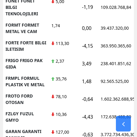
FONET FONET
5,00
-1,19
BILGI
109.028.768,84
TEKNOLOJILERI
FORMT FORMET
1,74
0,00
39.437.320,00
METAL VE CAM
FORTE FORTE BILGI
113,30
-4,15
363.950.365,60
ILETISIM
FRIGO FRIGO PAK
2,37
3,49
238.401.851,62
GIDA
FRMPL FORMUL
35,76
1,48
92.565.525,00
PLASTIK VE METAL
FROTO FORD
78,10
-0,64
1.602.362.688,95
OTOSAN
FZLGY FUZUL
10,36
-4,43
172.638.488,80
GMYO
GARAN GARANTI
127,00
-0,63
3.772.734.436,30