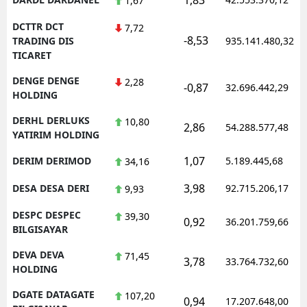
1,67
DCTTR DCT
7,72
-8,53
TRADING DIS
935.141.480,32
TICARET
DENGE DENGE
2,28
-0,87
32.696.442,29
HOLDING
DERHL DERLUKS
10,80
2,86
54.288.577,48
YATIRIM HOLDING
1,07
DERIM DERIMOD
5.189.445,68
34,16
3,98
DESA DESA DERI
92.715.206,17
9,93
DESPC DESPEC
39,30
0,92
36.201.759,66
BILGISAYAR
DEVA DEVA
71,45
3,78
33.764.732,60
HOLDING
DGATE DATAGATE
107,20
0,94
17.207.648,00