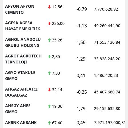
AFYON AFYON
12,56
-0,79
7.770.628,92
CIMENTO
AGESA AGESA
236,00
-1,13
49.260.444,90
HAYAT EMEKLILIK
AGHOL ANADOLU
35,26
1,56
71.553.130,84
GRUBU HOLDING
AGROT AGROTECH
2,35
1,29
33.828.248,20
TEKNOLOJI
AGYO ATAKULE
7,33
0,41
1.486.420,23
GMYO
AHGAZ AHLATCI
32,14
-0,25
45.407.680,74
DOGALGAZ
AHSGY AHES
19,36
1,79
29.155.635,80
GMYO
0,45
AKBNK AKBANK
7.971.197.000,85
67,40