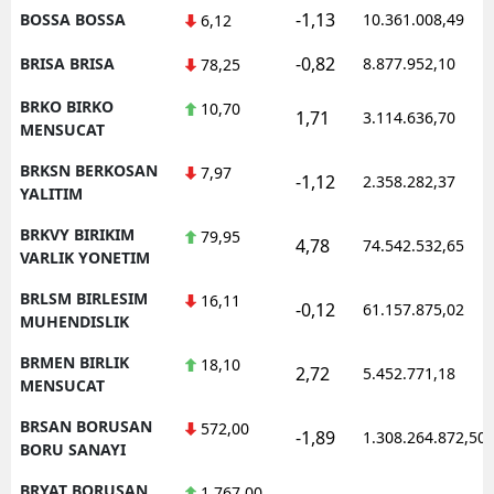
-1,13
BOSSA BOSSA
10.361.008,49
6,12
-0,82
BRISA BRISA
8.877.952,10
78,25
BRKO BIRKO
10,70
1,71
3.114.636,70
MENSUCAT
BRKSN BERKOSAN
7,97
-1,12
2.358.282,37
YALITIM
BRKVY BIRIKIM
79,95
4,78
74.542.532,65
VARLIK YONETIM
BRLSM BIRLESIM
16,11
-0,12
61.157.875,02
MUHENDISLIK
BRMEN BIRLIK
18,10
2,72
5.452.771,18
MENSUCAT
BRSAN BORUSAN
572,00
-1,89
1.308.264.872,50
BORU SANAYI
BRYAT BORUSAN
1.767,00