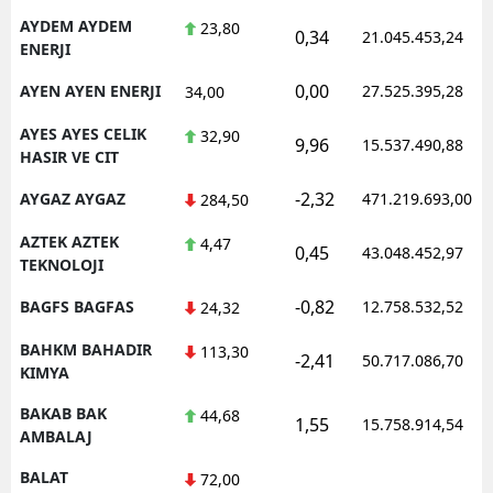
AYDEM AYDEM
23,80
0,34
21.045.453,24
ENERJI
0,00
AYEN AYEN ENERJI
27.525.395,28
34,00
AYES AYES CELIK
32,90
9,96
15.537.490,88
HASIR VE CIT
-2,32
AYGAZ AYGAZ
471.219.693,00
284,50
AZTEK AZTEK
4,47
0,45
43.048.452,97
TEKNOLOJI
-0,82
BAGFS BAGFAS
12.758.532,52
24,32
BAHKM BAHADIR
113,30
-2,41
50.717.086,70
KIMYA
BAKAB BAK
44,68
1,55
15.758.914,54
AMBALAJ
BALAT
72,00