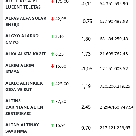
ALCTL ALCATEL
175,00
-0,11
54.351.595,90
LUCENT TELETAS
ALFAS ALFA SOLAR
42,08
-0,75
63.190.488,98
ENERJI
ALGYO ALARKO
3,40
1,80
68.184.250,48
GMYO
1,73
ALKA ALKIM KAGIT
21.693.762,43
8,23
ALKIM ALKIM
15,80
-1,06
17.151.003,52
KIMYA
ALKLC ALTINKILIC
425,00
1,19
720.200.219,25
GIDA VE SUT
ALTINS1
72,80
2,45
DARPHANE ALTIN
2.294.160.747,94
SERTIFIKASI
ALTNY ALTINAY
15,91
0,70
217.121.259,65
SAVUNMA