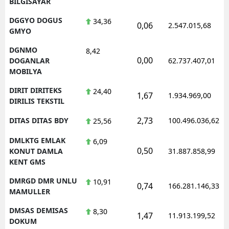
BILGISAYAR
DGGYO DOGUS
34,36
0,06
2.547.015,68
GMYO
DGNMO
8,42
0,00
DOGANLAR
62.737.407,01
MOBILYA
DIRIT DIRITEKS
24,40
1,67
1.934.969,00
DIRILIS TEKSTIL
2,73
DITAS DITAS BDY
100.496.036,62
25,56
DMLKTG EMLAK
6,09
0,50
KONUT DAMLA
31.887.858,99
KENT GMS
DMRGD DMR UNLU
10,91
0,74
166.281.146,33
MAMULLER
DMSAS DEMISAS
8,30
1,47
11.913.199,52
DOKUM