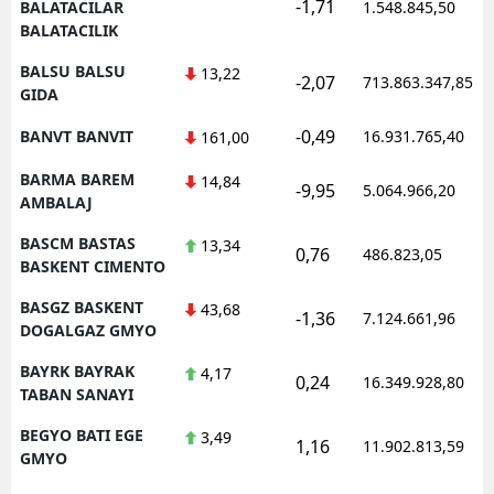
-1,71
BALATACILAR
1.548.845,50
BALATACILIK
BALSU BALSU
13,22
-2,07
713.863.347,85
GIDA
-0,49
BANVT BANVIT
16.931.765,40
161,00
BARMA BAREM
14,84
-9,95
5.064.966,20
AMBALAJ
BASCM BASTAS
13,34
0,76
486.823,05
BASKENT CIMENTO
BASGZ BASKENT
43,68
-1,36
7.124.661,96
DOGALGAZ GMYO
BAYRK BAYRAK
4,17
0,24
16.349.928,80
TABAN SANAYI
BEGYO BATI EGE
3,49
1,16
11.902.813,59
GMYO