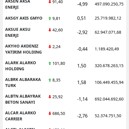
AKSEN AKSA
91,40
-4,99
497.090.250,75
ENERJI
0,51
AKSGY AKIS GMYO
25.719.982,12
9,81
AKSUE AKSU
42,60
-2,92
62.947.071,68
ENERJI
AKYHO AKDENIZ
2,24
-0,44
1.189.420,49
YATIRIM HOLDING
ALARK ALARKO
101,80
1,50
320.678.263,15
HOLDING
ALBRK ALBARAKA
8,35
1,58
106.449.455,94
TURK
ALBTN ALBAYRAK
25,92
-1,14
692.044.692,60
BETON SANAYI
ALCAR ALARKO
686,50
-2,76
52.374.751,50
CARRIER