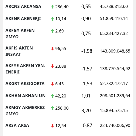
0,55
AKCNS AKCANSA
45.788.813,60
236,40
0,90
AKENR AKENERJI
51.859.410,14
10,14
AKFGY AKFEN
2,69
0,75
65.234.427,32
GMYO
AKFIS AKFEN
96,55
-1,58
143.809.048,65
INSAAT
AKFYE AKFEN YEN.
23,88
-1,57
138.770.544,92
ENERJI
-1,53
AKGRT AKSIGORTA
52.782.472,17
6,43
1,01
AKHAN AKHAN UN
208.501.289,64
42,20
AKMGY AKMERKEZ
258,00
3,20
15.894.575,15
GMYO
-0,87
AKSA AKSA
224.740.006,90
12,54