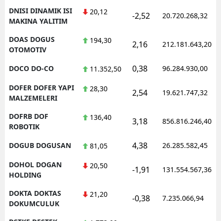
DNISI DINAMIK ISI
20,12
-2,52
20.720.268,32
MAKINA YALITIM
DOAS DOGUS
194,30
2,16
212.181.643,20
OTOMOTIV
0,38
DOCO DO-CO
96.284.930,00
11.352,50
DOFER DOFER YAPI
28,30
2,54
19.621.747,32
MALZEMELERI
DOFRB DOF
136,40
3,18
856.816.246,40
ROBOTIK
4,38
DOGUB DOGUSAN
26.285.582,45
81,05
DOHOL DOGAN
20,50
-1,91
131.554.567,36
HOLDING
DOKTA DOKTAS
21,20
-0,38
7.235.066,94
DOKUMCULUK