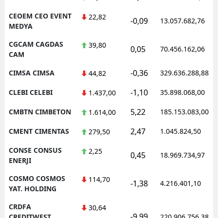
CEOEM CEO EVENT
22,82
-0,09
13.057.682,76
MEDYA
CGCAM CAGDAS
39,80
0,05
70.456.162,06
CAM
-0,36
CIMSA CIMSA
329.636.288,88
44,82
-1,10
CLEBI CELEBI
35.898.068,00
1.437,00
5,22
CMBTN CIMBETON
185.153.083,00
1.614,00
2,47
CMENT CIMENTAS
1.045.824,50
279,50
CONSE CONSUS
2,25
0,45
18.969.734,97
ENERJI
COSMO COSMOS
114,70
-1,38
4.216.401,10
YAT. HOLDING
CRDFA
30,64
-9,99
CREDITWEST
220.906.756,38