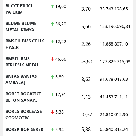
BLCYT BILICI
19,60
3,70
33.743.198,65
YATIRIM
BLUME BLUME
36,20
5,66
123.196.696,84
METAL KIMYA
BMSCH BMS CELIK
12,22
2,26
11.868.807,10
HASIR
BMSTL BMS
46,66
-3,60
177.829.715,98
BIRLESIK METAL
BNTAS BANTAS
6,80
8,63
91.678.048,63
AMBALAJ
BOBET BOGAZICI
17,91
1,13
41.453.711,11
BETON SANAYI
BORLS BORLEASE
5,38
-0,37
21.810.012,96
OTOMOTIV
5,88
BORSK BOR SEKER
65.840.848,24
5,94