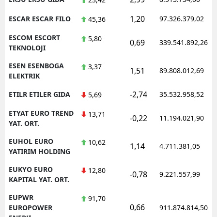
1,20
ESCAR ESCAR FILO
97.326.379,02
45,36
ESCOM ESCORT
5,80
0,69
339.541.892,26
TEKNOLOJI
ESEN ESENBOGA
3,37
1,51
89.808.012,69
ELEKTRIK
-2,74
ETILR ETILER GIDA
35.532.958,52
5,69
ETYAT EURO TREND
13,71
-0,22
11.194.021,90
YAT. ORT.
EUHOL EURO
10,62
1,14
4.711.381,05
YATIRIM HOLDING
EUKYO EURO
12,80
-0,78
9.221.557,99
KAPITAL YAT. ORT.
EUPWR
91,70
0,66
EUROPOWER
911.874.814,50