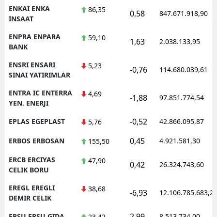
ENKAI ENKA
86,35
0,58
847.671.918,90
INSAAT
ENPRA ENPARA
59,10
1,63
2.038.133,95
BANK
ENSRI ENSARI
5,23
-0,76
114.680.039,61
SINAI YATIRIMLAR
ENTRA IC ENTERRA
4,69
-1,88
97.851.774,54
YEN. ENERJI
-0,52
EPLAS EGEPLAST
42.866.095,87
5,76
0,45
ERBOS ERBOSAN
4.921.581,30
155,50
ERCB ERCIYAS
47,90
0,42
26.324.743,60
CELIK BORU
EREGL EREGLI
38,68
-6,93
12.106.785.683,2
DEMIR CELIK
2,99
ERSU ERSU GIDA
8.513.734,00
23,42