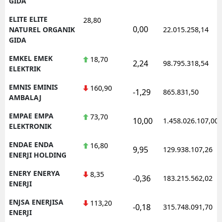
GIDA
ELITE ELITE
28,80
0,00
NATUREL ORGANIK
22.015.258,14
GIDA
EMKEL EMEK
18,70
2,24
98.795.318,54
ELEKTRIK
EMNIS EMINIS
160,90
-1,29
865.831,50
AMBALAJ
EMPAE EMPA
73,70
10,00
1.458.026.107,00
ELEKTRONIK
ENDAE ENDA
16,80
9,95
129.938.107,26
ENERJI HOLDING
ENERY ENERYA
8,35
-0,36
183.215.562,02
ENERJI
ENJSA ENERJISA
113,20
-0,18
315.748.091,70
ENERJI