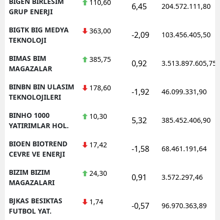
BIGEN BIRLESIM
110,60
6,45
204.572.111,80
GRUP ENERJI
BIGTK BIG MEDYA
363,00
-2,09
103.456.405,50
TEKNOLOJI
BIMAS BIM
385,75
0,92
3.513.897.605,75
MAGAZALAR
BINBN BIN ULASIM
178,60
-1,92
46.099.331,90
TEKNOLOJILERI
BINHO 1000
10,30
5,32
385.452.406,90
YATIRIMLAR HOL.
BIOEN BIOTREND
17,42
-1,58
68.461.191,64
CEVRE VE ENERJI
BIZIM BIZIM
24,30
0,91
3.572.297,46
MAGAZALARI
BJKAS BESIKTAS
1,74
-0,57
96.970.363,89
FUTBOL YAT.