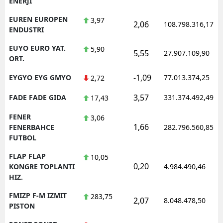
ENERJI
EUREN EUROPEN
3,97
2,06
108.798.316,17
ENDUSTRI
EUYO EURO YAT.
5,90
5,55
27.907.109,90
ORT.
-1,09
EYGYO EYG GMYO
77.013.374,25
2,72
3,57
FADE FADE GIDA
331.374.492,49
17,43
FENER
3,06
1,66
FENERBAHCE
282.796.560,85
FUTBOL
FLAP FLAP
10,05
0,20
KONGRE TOPLANTI
4.984.490,46
HIZ.
FMIZP F-M IZMIT
283,75
2,07
8.048.478,50
PISTON