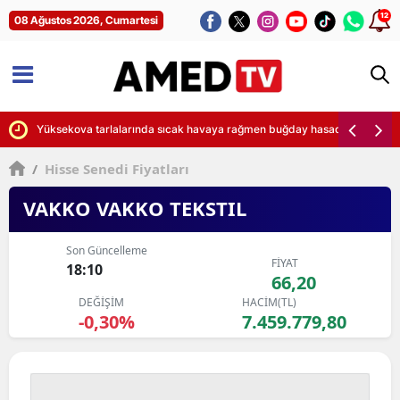
12
08 Ağustos 2026, Cumartesi
dı
Yüksekova tarlalarında sıcak havaya rağmen buğday hasadı zamanı
/
Hisse Senedi Fiyatları
VAKKO VAKKO TEKSTIL
Son Güncelleme
FİYAT
18:10
66,20
DEĞİŞİM
HACİM(TL)
-0,30%
7.459.779,80