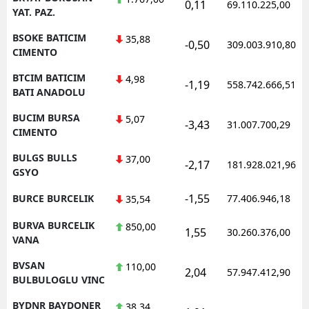
0,11
69.110.225,00
YAT. PAZ.
BSOKE BATICIM
35,88
-0,50
309.003.910,80
CIMENTO
BTCIM BATICIM
4,98
-1,19
558.742.666,51
BATI ANADOLU
BUCIM BURSA
5,07
-3,43
31.007.700,29
CIMENTO
BULGS BULLS
37,00
-2,17
181.928.021,96
GSYO
-1,55
BURCE BURCELIK
77.406.946,18
35,54
BURVA BURCELIK
850,00
1,55
30.260.376,00
VANA
BVSAN
110,00
2,04
57.947.412,90
BULBULOGLU VINC
BYDNR BAYDONER
38,34