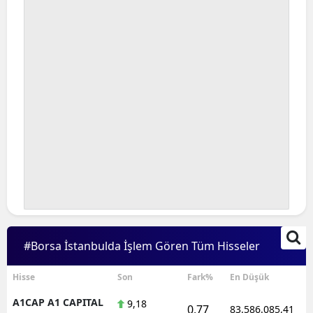
#Borsa İstanbulda İşlem Gören Tüm Hisseler
Hisse
Son
Fark%
En Düşük
A1CAP A1 CAPITAL
9,18
0,77
83.586.085,41