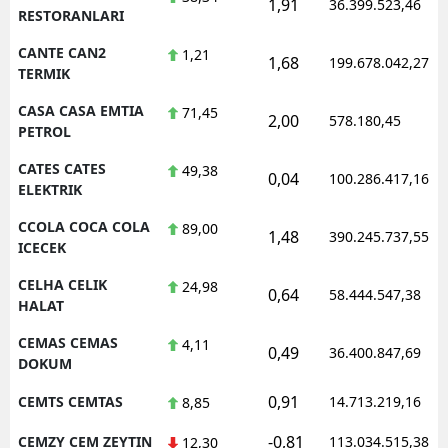
1,91
36.399.523,46
RESTORANLARI
CANTE CAN2
1,21
1,68
199.678.042,27
TERMIK
CASA CASA EMTIA
71,45
2,00
578.180,45
PETROL
CATES CATES
49,38
0,04
100.286.417,16
ELEKTRIK
CCOLA COCA COLA
89,00
1,48
390.245.737,55
ICECEK
CELHA CELIK
24,98
0,64
58.444.547,38
HALAT
CEMAS CEMAS
4,11
0,49
36.400.847,69
DOKUM
0,91
CEMTS CEMTAS
14.713.219,16
8,85
-0,81
CEMZY CEM ZEYTIN
113.034.515,38
12,30