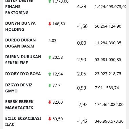
DSTKF DESTEK
1.773,00
4,29
FINANS
1.424.493.073,00
FAKTORING
DUNYH DUNYA
148,50
-1,66
56.264.124,90
HOLDING
DURDO DURAN
5,03
0,00
11.284.390,35
DOGAN BASIM
DURKN DURUKAN
20,58
2,90
53.981.050,35
SEKERLEME
2,05
DYOBY DYO BOYA
23.927.218,75
12,94
DZGYO DENIZ
7,17
0,99
7.911.539,74
GMYO
EBEBK EBEBEK
82,60
-7,92
174.464.082,00
MAGAZACILIK
ECILC ECZACIBASI
69,50
-1,42
340.990.573,30
ILAC