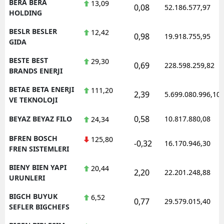
BERA BERA
13,09
0,08
52.186.577,97
HOLDING
BESLR BESLER
12,42
0,98
19.918.755,95
GIDA
BESTE BEST
29,30
0,69
228.598.259,82
BRANDS ENERJI
BETAE BETA ENERJI
111,20
2,39
5.699.080.996,10
VE TEKNOLOJI
0,58
BEYAZ BEYAZ FILO
10.817.880,08
24,34
BFREN BOSCH
125,80
-0,32
16.170.946,30
FREN SISTEMLERI
BIENY BIEN YAPI
20,44
2,20
22.201.248,88
URUNLERI
BIGCH BUYUK
6,52
0,77
29.579.015,40
SEFLER BIGCHEFS