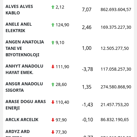
ALVES ALVES
2,12
7,07
862.693.604,57
KABLO
ANELE ANEL
124,90
2,46
169.375.227,30
ELEKTRIK
ANGEN ANATOLIA
9,10
1,00
TANI VE
12.505.277,50
BIYOTEKNOLOJI
ANHYT ANADOLU
111,90
-3,78
117.058.257,30
HAYAT EMEK.
ANSGR ANADOLU
28,60
1,35
274.580.868,90
SIGORTA
ARASE DOGU ARAS
110,40
-1,43
21.457.753,20
ENERJI
-0,10
ARCLK ARCELIK
86.832.190,65
97,90
ARDYZ ARD
77,30