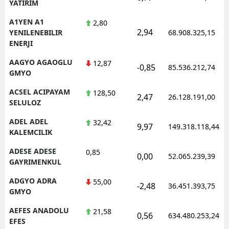
YATIRIM
A1YEN A1
2,80
2,94
YENILENEBILIR
68.908.325,15
ENERJI
AAGYO AGAOGLU
12,87
-0,85
85.536.212,74
GMYO
ACSEL ACIPAYAM
128,50
2,47
26.128.191,00
SELULOZ
ADEL ADEL
32,42
9,97
149.318.118,44
KALEMCILIK
ADESE ADESE
0,85
0,00
52.065.239,39
GAYRIMENKUL
ADGYO ADRA
55,00
-2,48
36.451.393,75
GMYO
AEFES ANADOLU
21,58
0,56
634.480.253,24
EFES