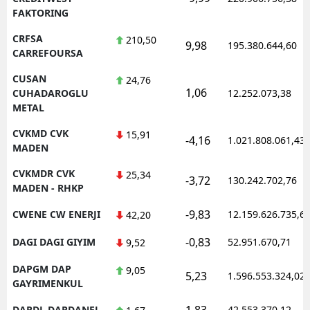
FAKTORING
CRFSA
210,50
9,98
195.380.644,60
CARREFOURSA
CUSAN
24,76
1,06
CUHADAROGLU
12.252.073,38
METAL
CVKMD CVK
15,91
-4,16
1.021.808.061,43
MADEN
CVKMDR CVK
25,34
-3,72
130.242.702,76
MADEN - RHKP
-9,83
CWENE CW ENERJI
12.159.626.735,6
42,20
-0,83
DAGI DAGI GIYIM
52.951.670,71
9,52
DAPGM DAP
9,05
5,23
1.596.553.324,02
GAYRIMENKUL
1,83
DARDL DARDANEL
42.553.370,12