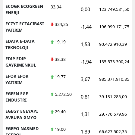
ECOGR ECOGREEN
33,94
0,00
123.749.581,50
ENERJI
ECZYT ECZACIBASI
324,25
-1,44
196.999.171,75
YATIRIM
EDATA E-DATA
19,19
1,53
90.472.910,39
TEKNOLOJI
EDIP EDIP
38,38
-1,94
135.573.300,24
GAYRIMENKUL
EFOR EFOR
19,77
3,67
985.371.910,85
YATIRIM
EGEEN EGE
5.272,50
0,81
39.131.285,00
ENDUSTRI
EGEGY EGEYAPI
29,40
1,31
29.776.579,96
AVRUPA GMYO
EGEPO NASMED
19,00
1,39
66.627.502,35
EGEPOL