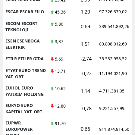
1,20
ESCAR ESCAR FILO
97.326.379,02
45,36
ESCOM ESCORT
5,80
0,69
339.541.892,26
TEKNOLOJI
ESEN ESENBOGA
3,37
1,51
89.808.012,69
ELEKTRIK
-2,74
ETILR ETILER GIDA
35.532.958,52
5,69
ETYAT EURO TREND
13,71
-0,22
11.194.021,90
YAT. ORT.
EUHOL EURO
10,62
1,14
4.711.381,05
YATIRIM HOLDING
EUKYO EURO
12,80
-0,78
9.221.557,99
KAPITAL YAT. ORT.
EUPWR
91,70
0,66
EUROPOWER
911.874.814,50