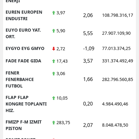
ENERJI
EUREN EUROPEN
3,97
2,06
108.798.316,17
ENDUSTRI
EUYO EURO YAT.
5,90
5,55
27.907.109,90
ORT.
-1,09
EYGYO EYG GMYO
77.013.374,25
2,72
3,57
FADE FADE GIDA
331.374.492,49
17,43
FENER
3,06
1,66
FENERBAHCE
282.796.560,85
FUTBOL
FLAP FLAP
10,05
0,20
KONGRE TOPLANTI
4.984.490,46
HIZ.
FMIZP F-M IZMIT
283,75
2,07
8.048.478,50
PISTON