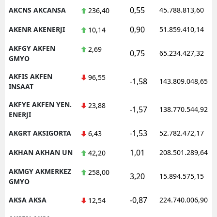
0,55
AKCNS AKCANSA
45.788.813,60
236,40
0,90
AKENR AKENERJI
51.859.410,14
10,14
AKFGY AKFEN
2,69
0,75
65.234.427,32
GMYO
AKFIS AKFEN
96,55
-1,58
143.809.048,65
INSAAT
AKFYE AKFEN YEN.
23,88
-1,57
138.770.544,92
ENERJI
-1,53
AKGRT AKSIGORTA
52.782.472,17
6,43
1,01
AKHAN AKHAN UN
208.501.289,64
42,20
AKMGY AKMERKEZ
258,00
3,20
15.894.575,15
GMYO
-0,87
AKSA AKSA
224.740.006,90
12,54