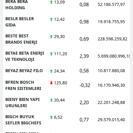
BERA BERA
13,09
0,08
52.186.577,97
HOLDING
BESLR BESLER
12,42
0,98
19.918.755,95
GIDA
BESTE BEST
29,30
0,69
228.598.259,82
BRANDS ENERJI
BETAE BETA ENERJI
111,20
2,39
5.699.080.996,10
VE TEKNOLOJI
0,58
BEYAZ BEYAZ FILO
10.817.880,08
24,34
BFREN BOSCH
125,80
-0,32
16.170.946,30
FREN SISTEMLERI
BIENY BIEN YAPI
20,44
2,20
22.201.248,88
URUNLERI
BIGCH BUYUK
6,52
0,77
29.579.015,40
SEFLER BIGCHEFS