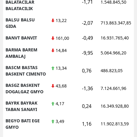
-1,71
BALATACILAR
1.548.845,50
BALATACILIK
BALSU BALSU
13,22
-2,07
713.863.347,85
GIDA
-0,49
BANVT BANVIT
16.931.765,40
161,00
BARMA BAREM
14,84
-9,95
5.064.966,20
AMBALAJ
BASCM BASTAS
13,34
0,76
486.823,05
BASKENT CIMENTO
BASGZ BASKENT
43,68
-1,36
7.124.661,96
DOGALGAZ GMYO
BAYRK BAYRAK
4,17
0,24
16.349.928,80
TABAN SANAYI
BEGYO BATI EGE
3,49
1,16
11.902.813,59
GMYO