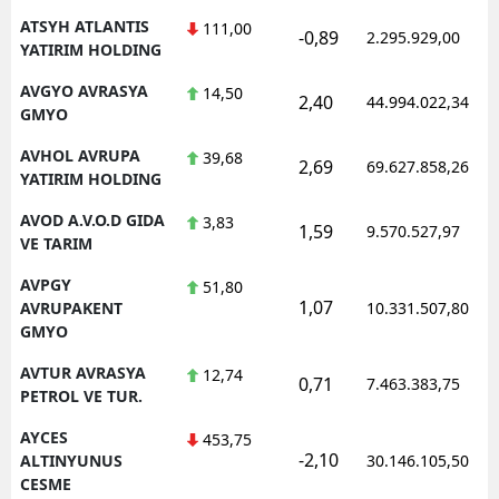
ATSYH ATLANTIS
111,00
-0,89
2.295.929,00
YATIRIM HOLDING
AVGYO AVRASYA
14,50
2,40
44.994.022,34
GMYO
AVHOL AVRUPA
39,68
2,69
69.627.858,26
YATIRIM HOLDING
AVOD A.V.O.D GIDA
3,83
1,59
9.570.527,97
VE TARIM
AVPGY
51,80
1,07
AVRUPAKENT
10.331.507,80
GMYO
AVTUR AVRASYA
12,74
0,71
7.463.383,75
PETROL VE TUR.
AYCES
453,75
-2,10
ALTINYUNUS
30.146.105,50
CESME