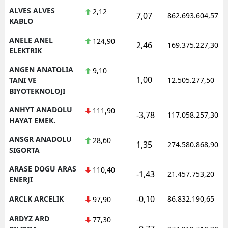
ALVES ALVES
2,12
7,07
862.693.604,57
KABLO
ANELE ANEL
124,90
2,46
169.375.227,30
ELEKTRIK
ANGEN ANATOLIA
9,10
1,00
TANI VE
12.505.277,50
BIYOTEKNOLOJI
ANHYT ANADOLU
111,90
-3,78
117.058.257,30
HAYAT EMEK.
ANSGR ANADOLU
28,60
1,35
274.580.868,90
SIGORTA
ARASE DOGU ARAS
110,40
-1,43
21.457.753,20
ENERJI
-0,10
ARCLK ARCELIK
86.832.190,65
97,90
ARDYZ ARD
77,30