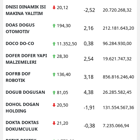
DNISI DINAMIK ISI
20,12
-2,52
20.720.268,32
MAKINA YALITIM
DOAS DOGUS
194,30
2,16
212.181.643,20
OTOMOTIV
0,38
DOCO DO-CO
96.284.930,00
11.352,50
DOFER DOFER YAPI
28,30
2,54
19.621.747,32
MALZEMELERI
DOFRB DOF
136,40
3,18
856.816.246,40
ROBOTIK
4,38
DOGUB DOGUSAN
26.285.582,45
81,05
DOHOL DOGAN
20,50
-1,91
131.554.567,36
HOLDING
DOKTA DOKTAS
21,20
-0,38
7.235.066,94
DOKUMCULUK