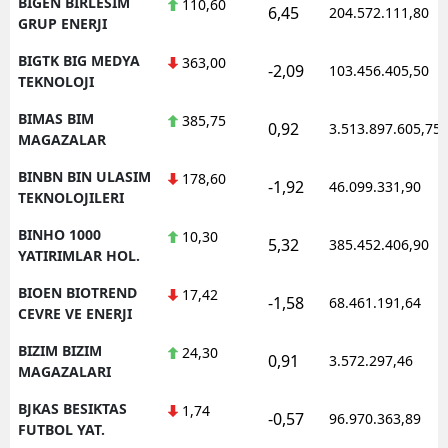
BIGEN BIRLESIM
110,60
6,45
204.572.111,80
GRUP ENERJI
BIGTK BIG MEDYA
363,00
-2,09
103.456.405,50
TEKNOLOJI
BIMAS BIM
385,75
0,92
3.513.897.605,75
MAGAZALAR
BINBN BIN ULASIM
178,60
-1,92
46.099.331,90
TEKNOLOJILERI
BINHO 1000
10,30
5,32
385.452.406,90
YATIRIMLAR HOL.
BIOEN BIOTREND
17,42
-1,58
68.461.191,64
CEVRE VE ENERJI
BIZIM BIZIM
24,30
0,91
3.572.297,46
MAGAZALARI
BJKAS BESIKTAS
1,74
-0,57
96.970.363,89
FUTBOL YAT.