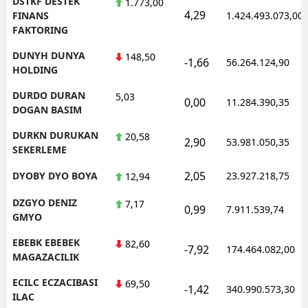
DSTKF DESTEK
1.773,00
4,29
FINANS
1.424.493.073,00
FAKTORING
DUNYH DUNYA
148,50
-1,66
56.264.124,90
HOLDING
DURDO DURAN
5,03
0,00
11.284.390,35
DOGAN BASIM
DURKN DURUKAN
20,58
2,90
53.981.050,35
SEKERLEME
2,05
DYOBY DYO BOYA
23.927.218,75
12,94
DZGYO DENIZ
7,17
0,99
7.911.539,74
GMYO
EBEBK EBEBEK
82,60
-7,92
174.464.082,00
MAGAZACILIK
ECILC ECZACIBASI
69,50
-1,42
340.990.573,30
ILAC