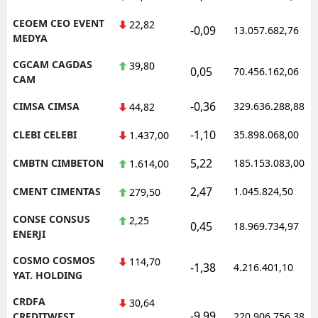
CEOEM CEO EVENT
22,82
-0,09
13.057.682,76
MEDYA
CGCAM CAGDAS
39,80
0,05
70.456.162,06
CAM
-0,36
CIMSA CIMSA
329.636.288,88
44,82
-1,10
CLEBI CELEBI
35.898.068,00
1.437,00
5,22
CMBTN CIMBETON
185.153.083,00
1.614,00
2,47
CMENT CIMENTAS
1.045.824,50
279,50
CONSE CONSUS
2,25
0,45
18.969.734,97
ENERJI
COSMO COSMOS
114,70
-1,38
4.216.401,10
YAT. HOLDING
CRDFA
30,64
-9,99
CREDITWEST
220.906.756,38