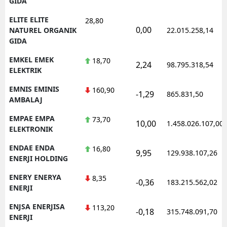
GIDA
ELITE ELITE
28,80
0,00
NATUREL ORGANIK
22.015.258,14
GIDA
EMKEL EMEK
18,70
2,24
98.795.318,54
ELEKTRIK
EMNIS EMINIS
160,90
-1,29
865.831,50
AMBALAJ
EMPAE EMPA
73,70
10,00
1.458.026.107,00
ELEKTRONIK
ENDAE ENDA
16,80
9,95
129.938.107,26
ENERJI HOLDING
ENERY ENERYA
8,35
-0,36
183.215.562,02
ENERJI
ENJSA ENERJISA
113,20
-0,18
315.748.091,70
ENERJI