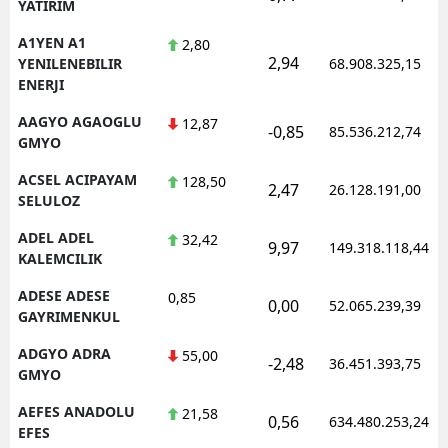
YATIRIM
A1YEN A1
2,80
2,94
YENILENEBILIR
68.908.325,15
ENERJI
AAGYO AGAOGLU
12,87
-0,85
85.536.212,74
GMYO
ACSEL ACIPAYAM
128,50
2,47
26.128.191,00
SELULOZ
ADEL ADEL
32,42
9,97
149.318.118,44
KALEMCILIK
ADESE ADESE
0,85
0,00
52.065.239,39
GAYRIMENKUL
ADGYO ADRA
55,00
-2,48
36.451.393,75
GMYO
AEFES ANADOLU
21,58
0,56
634.480.253,24
EFES