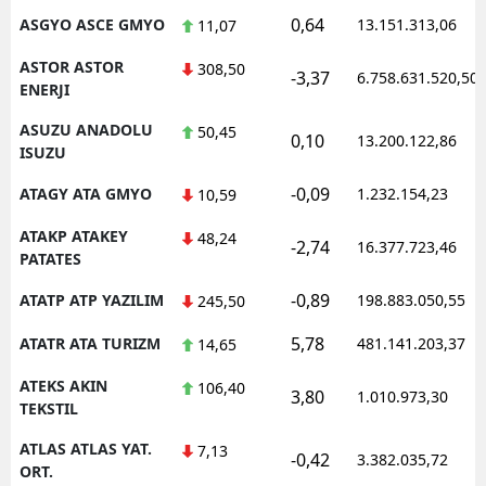
0,64
ASGYO ASCE GMYO
13.151.313,06
11,07
ASTOR ASTOR
308,50
-3,37
6.758.631.520,50
ENERJI
ASUZU ANADOLU
50,45
0,10
13.200.122,86
ISUZU
-0,09
ATAGY ATA GMYO
1.232.154,23
10,59
ATAKP ATAKEY
48,24
-2,74
16.377.723,46
PATATES
-0,89
ATATP ATP YAZILIM
198.883.050,55
245,50
5,78
ATATR ATA TURIZM
481.141.203,37
14,65
ATEKS AKIN
106,40
3,80
1.010.973,30
TEKSTIL
ATLAS ATLAS YAT.
7,13
-0,42
3.382.035,72
ORT.