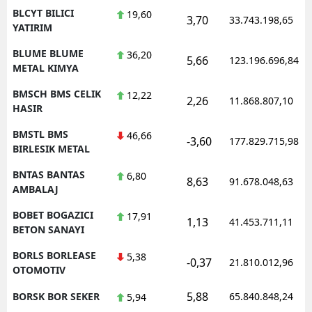
BLCYT BILICI
19,60
3,70
33.743.198,65
YATIRIM
BLUME BLUME
36,20
5,66
123.196.696,84
METAL KIMYA
BMSCH BMS CELIK
12,22
2,26
11.868.807,10
HASIR
BMSTL BMS
46,66
-3,60
177.829.715,98
BIRLESIK METAL
BNTAS BANTAS
6,80
8,63
91.678.048,63
AMBALAJ
BOBET BOGAZICI
17,91
1,13
41.453.711,11
BETON SANAYI
BORLS BORLEASE
5,38
-0,37
21.810.012,96
OTOMOTIV
5,88
BORSK BOR SEKER
65.840.848,24
5,94