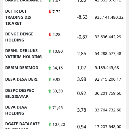
1,67
DCTTR DCT
7,72
-8,53
TRADING DIS
935.141.480,32
TICARET
DENGE DENGE
2,28
-0,87
32.696.442,29
HOLDING
DERHL DERLUKS
10,80
2,86
54.288.577,48
YATIRIM HOLDING
1,07
DERIM DERIMOD
5.189.445,68
34,16
3,98
DESA DESA DERI
92.715.206,17
9,93
DESPC DESPEC
39,30
0,92
36.201.759,66
BILGISAYAR
DEVA DEVA
71,45
3,78
33.764.732,60
HOLDING
DGATE DATAGATE
107,20
0,94
17.207.648,00