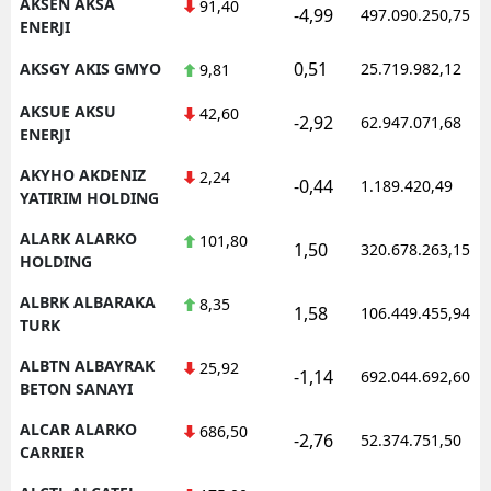
AKSEN AKSA
91,40
-4,99
497.090.250,75
ENERJI
0,51
AKSGY AKIS GMYO
25.719.982,12
9,81
AKSUE AKSU
42,60
-2,92
62.947.071,68
ENERJI
AKYHO AKDENIZ
2,24
-0,44
1.189.420,49
YATIRIM HOLDING
ALARK ALARKO
101,80
1,50
320.678.263,15
HOLDING
ALBRK ALBARAKA
8,35
1,58
106.449.455,94
TURK
ALBTN ALBAYRAK
25,92
-1,14
692.044.692,60
BETON SANAYI
ALCAR ALARKO
686,50
-2,76
52.374.751,50
CARRIER