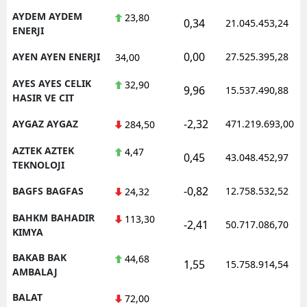
AYDEM AYDEM
23,80
0,34
21.045.453,24
ENERJI
0,00
AYEN AYEN ENERJI
27.525.395,28
34,00
AYES AYES CELIK
32,90
9,96
15.537.490,88
HASIR VE CIT
-2,32
AYGAZ AYGAZ
471.219.693,00
284,50
AZTEK AZTEK
4,47
0,45
43.048.452,97
TEKNOLOJI
-0,82
BAGFS BAGFAS
12.758.532,52
24,32
BAHKM BAHADIR
113,30
-2,41
50.717.086,70
KIMYA
BAKAB BAK
44,68
1,55
15.758.914,54
AMBALAJ
BALAT
72,00