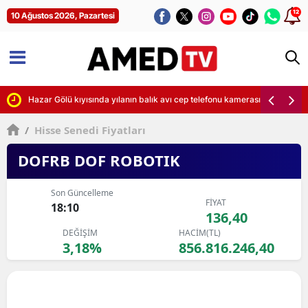
12
10 Ağustos 2026, Pazartesi
ürecek
Hazar Gölü kıyısında yılanın balık avı cep telefonu kamerasına yansıdı
/
Hisse Senedi Fiyatları
DOFRB DOF ROBOTIK
Son Güncelleme
FİYAT
18:10
136,40
DEĞİŞİM
HACİM(TL)
3,18%
856.816.246,40