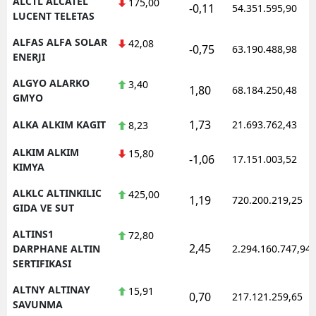
ALCTL ALCATEL
175,00
-0,11
54.351.595,90
LUCENT TELETAS
ALFAS ALFA SOLAR
42,08
-0,75
63.190.488,98
ENERJI
ALGYO ALARKO
3,40
1,80
68.184.250,48
GMYO
1,73
ALKA ALKIM KAGIT
21.693.762,43
8,23
ALKIM ALKIM
15,80
-1,06
17.151.003,52
KIMYA
ALKLC ALTINKILIC
425,00
1,19
720.200.219,25
GIDA VE SUT
ALTINS1
72,80
2,45
DARPHANE ALTIN
2.294.160.747,94
SERTIFIKASI
ALTNY ALTINAY
15,91
0,70
217.121.259,65
SAVUNMA