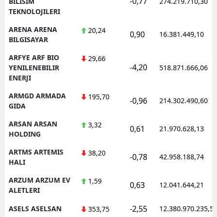
-0,77
BILISIM
274.219.710,30
TEKNOLOJILERI
ARENA ARENA
20,24
0,90
16.381.449,10
BILGISAYAR
ARFYE ARF BIO
29,66
-4,20
YENILENEBILIR
518.871.666,06
ENERJI
ARMGD ARMADA
195,70
-0,96
214.302.490,60
GIDA
ARSAN ARSAN
3,32
0,61
21.970.628,13
HOLDING
ARTMS ARTEMIS
38,20
-0,78
42.958.188,74
HALI
ARZUM ARZUM EV
1,59
0,63
12.041.644,21
ALETLERI
-2,55
ASELS ASELSAN
12.380.970.235,5
353,75