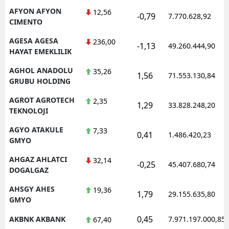
AFYON AFYON
12,56
-0,79
7.770.628,92
CIMENTO
AGESA AGESA
236,00
-1,13
49.260.444,90
HAYAT EMEKLILIK
AGHOL ANADOLU
35,26
1,56
71.553.130,84
GRUBU HOLDING
AGROT AGROTECH
2,35
1,29
33.828.248,20
TEKNOLOJI
AGYO ATAKULE
7,33
0,41
1.486.420,23
GMYO
AHGAZ AHLATCI
32,14
-0,25
45.407.680,74
DOGALGAZ
AHSGY AHES
19,36
1,79
29.155.635,80
GMYO
0,45
AKBNK AKBANK
7.971.197.000,85
67,40