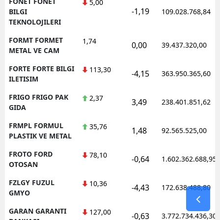
FONET FONET
5,00
-1,19
BILGI
109.028.768,84
TEKNOLOJILERI
FORMT FORMET
1,74
0,00
39.437.320,00
METAL VE CAM
FORTE FORTE BILGI
113,30
-4,15
363.950.365,60
ILETISIM
FRIGO FRIGO PAK
2,37
3,49
238.401.851,62
GIDA
FRMPL FORMUL
35,76
1,48
92.565.525,00
PLASTIK VE METAL
FROTO FORD
78,10
-0,64
1.602.362.688,95
OTOSAN
FZLGY FUZUL
10,36
-4,43
172.638.488,80
GMYO
GARAN GARANTI
127,00
-0,63
3.772.734.436,30