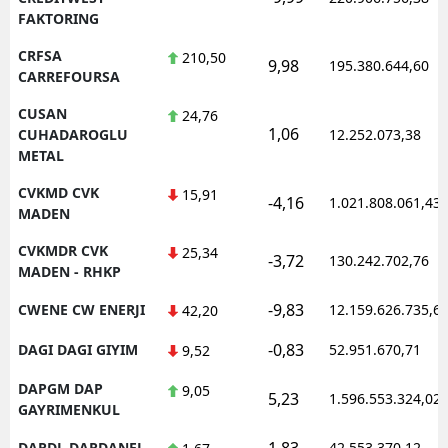
FAKTORING
CRFSA
210,50
9,98
195.380.644,60
CARREFOURSA
CUSAN
24,76
1,06
CUHADAROGLU
12.252.073,38
METAL
CVKMD CVK
15,91
-4,16
1.021.808.061,43
MADEN
CVKMDR CVK
25,34
-3,72
130.242.702,76
MADEN - RHKP
-9,83
CWENE CW ENERJI
12.159.626.735,6
42,20
-0,83
DAGI DAGI GIYIM
52.951.670,71
9,52
DAPGM DAP
9,05
5,23
1.596.553.324,02
GAYRIMENKUL
1,83
DARDL DARDANEL
42.553.370,12