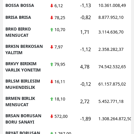
-1,13
BOSSA BOSSA
10.361.008,49
6,12
-0,82
BRISA BRISA
8.877.952,10
78,25
BRKO BIRKO
10,70
1,71
3.114.636,70
MENSUCAT
BRKSN BERKOSAN
7,97
-1,12
2.358.282,37
YALITIM
BRKVY BIRIKIM
79,95
4,78
74.542.532,65
VARLIK YONETIM
BRLSM BIRLESIM
16,11
-0,12
61.157.875,02
MUHENDISLIK
BRMEN BIRLIK
18,10
2,72
5.452.771,18
MENSUCAT
BRSAN BORUSAN
572,00
-1,89
1.308.264.872,50
BORU SANAYI
BRYAT BORUSAN
1.767,00