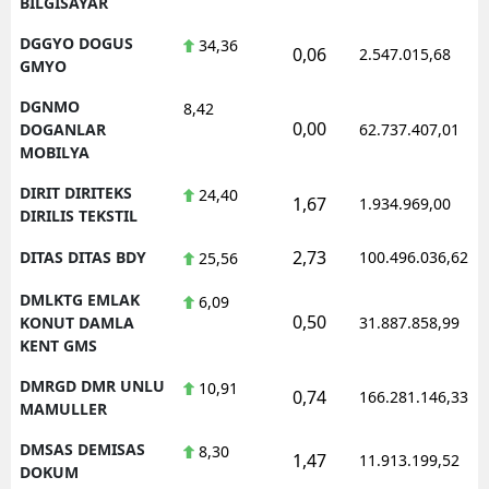
BILGISAYAR
DGGYO DOGUS
34,36
0,06
2.547.015,68
GMYO
DGNMO
8,42
0,00
DOGANLAR
62.737.407,01
MOBILYA
DIRIT DIRITEKS
24,40
1,67
1.934.969,00
DIRILIS TEKSTIL
2,73
DITAS DITAS BDY
100.496.036,62
25,56
DMLKTG EMLAK
6,09
0,50
KONUT DAMLA
31.887.858,99
KENT GMS
DMRGD DMR UNLU
10,91
0,74
166.281.146,33
MAMULLER
DMSAS DEMISAS
8,30
1,47
11.913.199,52
DOKUM