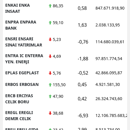
ENKAI ENKA
86,35
0,58
847.671.918,90
INSAAT
ENPRA ENPARA
59,10
1,63
2.038.133,95
BANK
ENSRI ENSARI
5,23
-0,76
114.680.039,61
SINAI YATIRIMLAR
ENTRA IC ENTERRA
4,69
-1,88
97.851.774,54
YEN. ENERJI
-0,52
EPLAS EGEPLAST
42.866.095,87
5,76
0,45
ERBOS ERBOSAN
4.921.581,30
155,50
ERCB ERCIYAS
47,90
0,42
26.324.743,60
CELIK BORU
EREGL EREGLI
38,68
-6,93
12.106.785.683,2
DEMIR CELIK
2,99
ERSU ERSU GIDA
8.513.734,00
23,42