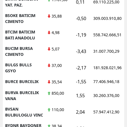
0,11
69.110.225,00
YAT. PAZ.
BSOKE BATICIM
35,88
-0,50
309.003.910,80
CIMENTO
BTCIM BATICIM
4,98
-1,19
558.742.666,51
BATI ANADOLU
BUCIM BURSA
5,07
-3,43
31.007.700,29
CIMENTO
BULGS BULLS
37,00
-2,17
181.928.021,96
GSYO
-1,55
BURCE BURCELIK
77.406.946,18
35,54
BURVA BURCELIK
850,00
1,55
30.260.376,00
VANA
BVSAN
110,00
2,04
57.947.412,90
BULBULOGLU VINC
BYDNR BAYDONER
38,34