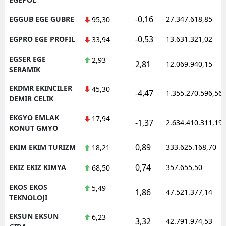
-0,16
EGGUB EGE GUBRE
27.347.618,85
95,30
-0,53
EGPRO EGE PROFIL
13.631.321,02
33,94
EGSER EGE
2,93
2,81
12.069.940,15
SERAMIK
EKDMR EKINCILER
45,30
-4,47
1.355.270.596,56
DEMIR CELIK
EKGYO EMLAK
17,94
-1,37
2.634.410.311,19
KONUT GMYO
0,89
EKIM EKIM TURIZM
333.625.168,70
18,21
0,74
EKIZ EKIZ KIMYA
357.655,50
68,50
EKOS EKOS
5,49
1,86
47.521.377,14
TEKNOLOJI
EKSUN EKSUN
6,23
3,32
42.791.974,53