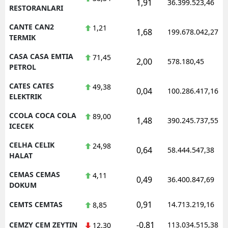
1,91
36.399.523,46
RESTORANLARI
CANTE CAN2
1,21
1,68
199.678.042,27
TERMIK
CASA CASA EMTIA
71,45
2,00
578.180,45
PETROL
CATES CATES
49,38
0,04
100.286.417,16
ELEKTRIK
CCOLA COCA COLA
89,00
1,48
390.245.737,55
ICECEK
CELHA CELIK
24,98
0,64
58.444.547,38
HALAT
CEMAS CEMAS
4,11
0,49
36.400.847,69
DOKUM
0,91
CEMTS CEMTAS
14.713.219,16
8,85
-0,81
CEMZY CEM ZEYTIN
113.034.515,38
12,30