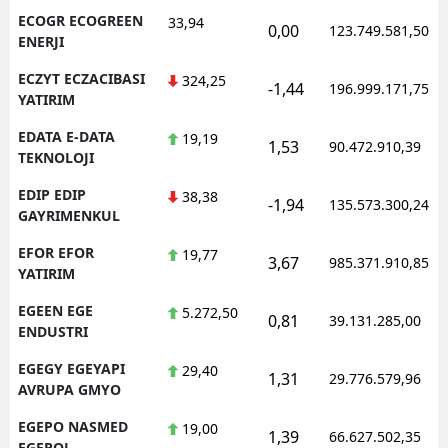
ECOGR ECOGREEN
33,94
0,00
123.749.581,50
ENERJI
ECZYT ECZACIBASI
324,25
-1,44
196.999.171,75
YATIRIM
EDATA E-DATA
19,19
1,53
90.472.910,39
TEKNOLOJI
EDIP EDIP
38,38
-1,94
135.573.300,24
GAYRIMENKUL
EFOR EFOR
19,77
3,67
985.371.910,85
YATIRIM
EGEEN EGE
5.272,50
0,81
39.131.285,00
ENDUSTRI
EGEGY EGEYAPI
29,40
1,31
29.776.579,96
AVRUPA GMYO
EGEPO NASMED
19,00
1,39
66.627.502,35
EGEPOL