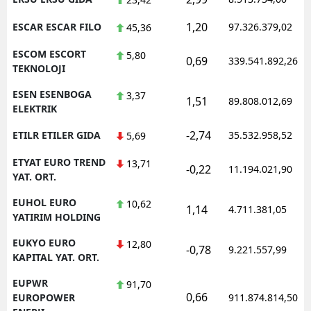
1,20
ESCAR ESCAR FILO
97.326.379,02
45,36
ESCOM ESCORT
5,80
0,69
339.541.892,26
TEKNOLOJI
ESEN ESENBOGA
3,37
1,51
89.808.012,69
ELEKTRIK
-2,74
ETILR ETILER GIDA
35.532.958,52
5,69
ETYAT EURO TREND
13,71
-0,22
11.194.021,90
YAT. ORT.
EUHOL EURO
10,62
1,14
4.711.381,05
YATIRIM HOLDING
EUKYO EURO
12,80
-0,78
9.221.557,99
KAPITAL YAT. ORT.
EUPWR
91,70
0,66
EUROPOWER
911.874.814,50