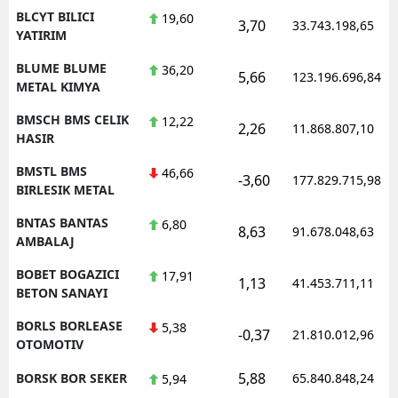
BLCYT BILICI
19,60
3,70
33.743.198,65
YATIRIM
BLUME BLUME
36,20
5,66
123.196.696,84
METAL KIMYA
BMSCH BMS CELIK
12,22
2,26
11.868.807,10
HASIR
BMSTL BMS
46,66
-3,60
177.829.715,98
BIRLESIK METAL
BNTAS BANTAS
6,80
8,63
91.678.048,63
AMBALAJ
BOBET BOGAZICI
17,91
1,13
41.453.711,11
BETON SANAYI
BORLS BORLEASE
5,38
-0,37
21.810.012,96
OTOMOTIV
5,88
BORSK BOR SEKER
65.840.848,24
5,94