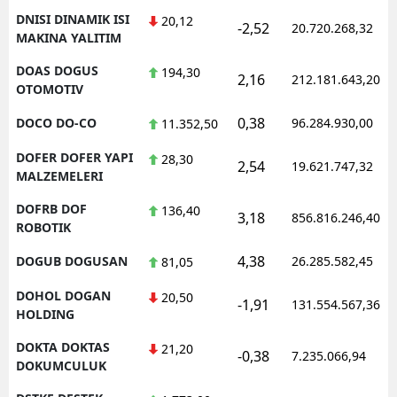
DNISI DINAMIK ISI
20,12
-2,52
20.720.268,32
MAKINA YALITIM
DOAS DOGUS
194,30
2,16
212.181.643,20
OTOMOTIV
0,38
DOCO DO-CO
96.284.930,00
11.352,50
DOFER DOFER YAPI
28,30
2,54
19.621.747,32
MALZEMELERI
DOFRB DOF
136,40
3,18
856.816.246,40
ROBOTIK
4,38
DOGUB DOGUSAN
26.285.582,45
81,05
DOHOL DOGAN
20,50
-1,91
131.554.567,36
HOLDING
DOKTA DOKTAS
21,20
-0,38
7.235.066,94
DOKUMCULUK