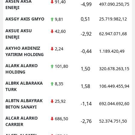
AKSEN AKSA
91,40
-4,99
497.090.250,75
ENERJI
0,51
AKSGY AKIS GMYO
25.719.982,12
9,81
AKSUE AKSU
42,60
-2,92
62.947.071,68
ENERJI
AKYHO AKDENIZ
2,24
-0,44
1.189.420,49
YATIRIM HOLDING
ALARK ALARKO
101,80
1,50
320.678.263,15
HOLDING
ALBRK ALBARAKA
8,35
1,58
106.449.455,94
TURK
ALBTN ALBAYRAK
25,92
-1,14
692.044.692,60
BETON SANAYI
ALCAR ALARKO
686,50
-2,76
52.374.751,50
CARRIER