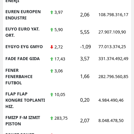
ENERJI
EUREN EUROPEN
3,97
2,06
108.798.316,17
ENDUSTRI
EUYO EURO YAT.
5,90
5,55
27.907.109,90
ORT.
-1,09
EYGYO EYG GMYO
77.013.374,25
2,72
3,57
FADE FADE GIDA
331.374.492,49
17,43
FENER
3,06
1,66
FENERBAHCE
282.796.560,85
FUTBOL
FLAP FLAP
10,05
0,20
KONGRE TOPLANTI
4.984.490,46
HIZ.
FMIZP F-M IZMIT
283,75
2,07
8.048.478,50
PISTON