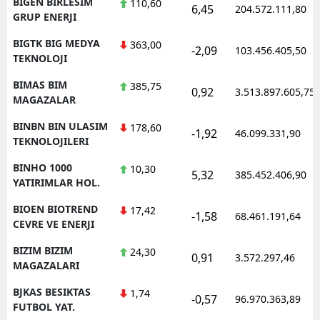
BIGEN BIRLESIM
110,60
6,45
204.572.111,80
GRUP ENERJI
BIGTK BIG MEDYA
363,00
-2,09
103.456.405,50
TEKNOLOJI
BIMAS BIM
385,75
0,92
3.513.897.605,75
MAGAZALAR
BINBN BIN ULASIM
178,60
-1,92
46.099.331,90
TEKNOLOJILERI
BINHO 1000
10,30
5,32
385.452.406,90
YATIRIMLAR HOL.
BIOEN BIOTREND
17,42
-1,58
68.461.191,64
CEVRE VE ENERJI
BIZIM BIZIM
24,30
0,91
3.572.297,46
MAGAZALARI
BJKAS BESIKTAS
1,74
-0,57
96.970.363,89
FUTBOL YAT.