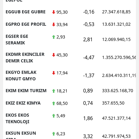
-0,16
EGGUB EGE GUBRE
27.347.618,85
95,30
-0,53
EGPRO EGE PROFIL
13.631.321,02
33,94
EGSER EGE
2,93
2,81
12.069.940,15
SERAMIK
EKDMR EKINCILER
45,30
-4,47
1.355.270.596,56
DEMIR CELIK
EKGYO EMLAK
17,94
-1,37
2.634.410.311,19
KONUT GMYO
0,89
EKIM EKIM TURIZM
333.625.168,70
18,21
0,74
EKIZ EKIZ KIMYA
357.655,50
68,50
EKOS EKOS
5,49
1,86
47.521.377,14
TEKNOLOJI
EKSUN EKSUN
6,23
3,32
42.791.974,53