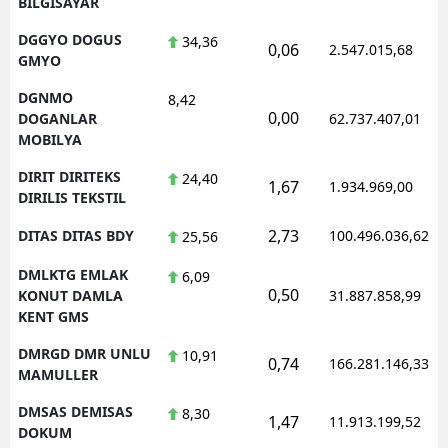
BILGISAYAR
DGGYO DOGUS
34,36
0,06
2.547.015,68
GMYO
DGNMO
8,42
0,00
DOGANLAR
62.737.407,01
MOBILYA
DIRIT DIRITEKS
24,40
1,67
1.934.969,00
DIRILIS TEKSTIL
2,73
DITAS DITAS BDY
100.496.036,62
25,56
DMLKTG EMLAK
6,09
0,50
KONUT DAMLA
31.887.858,99
KENT GMS
DMRGD DMR UNLU
10,91
0,74
166.281.146,33
MAMULLER
DMSAS DEMISAS
8,30
1,47
11.913.199,52
DOKUM