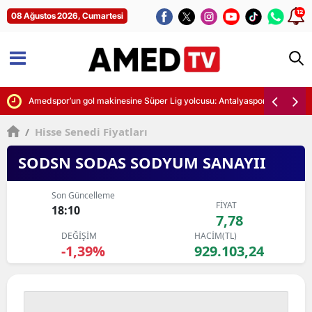
12
08 Ağustos 2026, Cumartesi
nde yer alacak
Amedspor’un gol makinesine Süper Lig yolcusu: Antalyaspor’da Diagne
/
Hisse Senedi Fiyatları
SODSN SODAS SODYUM SANAYII
Son Güncelleme
FİYAT
18:10
7,78
DEĞİŞİM
HACİM(TL)
-1,39%
929.103,24