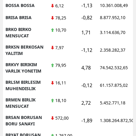
-1,13
BOSSA BOSSA
10.361.008,49
6,12
-0,82
BRISA BRISA
8.877.952,10
78,25
BRKO BIRKO
10,70
1,71
3.114.636,70
MENSUCAT
BRKSN BERKOSAN
7,97
-1,12
2.358.282,37
YALITIM
BRKVY BIRIKIM
79,95
4,78
74.542.532,65
VARLIK YONETIM
BRLSM BIRLESIM
16,11
-0,12
61.157.875,02
MUHENDISLIK
BRMEN BIRLIK
18,10
2,72
5.452.771,18
MENSUCAT
BRSAN BORUSAN
572,00
-1,89
1.308.264.872,50
BORU SANAYI
BRYAT BORUSAN
1.767,00