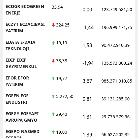
ECOGR ECOGREEN
33,94
0,00
123.749.581,50
ENERJI
ECZYT ECZACIBASI
324,25
-1,44
196.999.171,75
YATIRIM
EDATA E-DATA
19,19
1,53
90.472.910,39
TEKNOLOJI
EDIP EDIP
38,38
-1,94
135.573.300,24
GAYRIMENKUL
EFOR EFOR
19,77
3,67
985.371.910,85
YATIRIM
EGEEN EGE
5.272,50
0,81
39.131.285,00
ENDUSTRI
EGEGY EGEYAPI
29,40
1,31
29.776.579,96
AVRUPA GMYO
EGEPO NASMED
19,00
1,39
66.627.502,35
EGEPOL