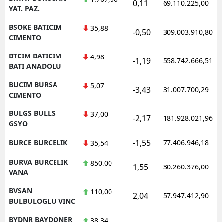
0,11
69.110.225,00
YAT. PAZ.
BSOKE BATICIM
35,88
-0,50
309.003.910,80
CIMENTO
BTCIM BATICIM
4,98
-1,19
558.742.666,51
BATI ANADOLU
BUCIM BURSA
5,07
-3,43
31.007.700,29
CIMENTO
BULGS BULLS
37,00
-2,17
181.928.021,96
GSYO
-1,55
BURCE BURCELIK
77.406.946,18
35,54
BURVA BURCELIK
850,00
1,55
30.260.376,00
VANA
BVSAN
110,00
2,04
57.947.412,90
BULBULOGLU VINC
BYDNR BAYDONER
38,34