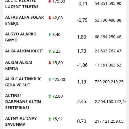
ALCTL ALCATEL
175,00
-0,11
54.351.595,90
LUCENT TELETAS
ALFAS ALFA SOLAR
42,08
-0,75
63.190.488,98
ENERJI
ALGYO ALARKO
3,40
1,80
68.184.250,48
GMYO
1,73
ALKA ALKIM KAGIT
21.693.762,43
8,23
ALKIM ALKIM
15,80
-1,06
17.151.003,52
KIMYA
ALKLC ALTINKILIC
425,00
1,19
720.200.219,25
GIDA VE SUT
ALTINS1
72,80
2,45
DARPHANE ALTIN
2.294.160.747,94
SERTIFIKASI
ALTNY ALTINAY
15,91
0,70
217.121.259,65
SAVUNMA