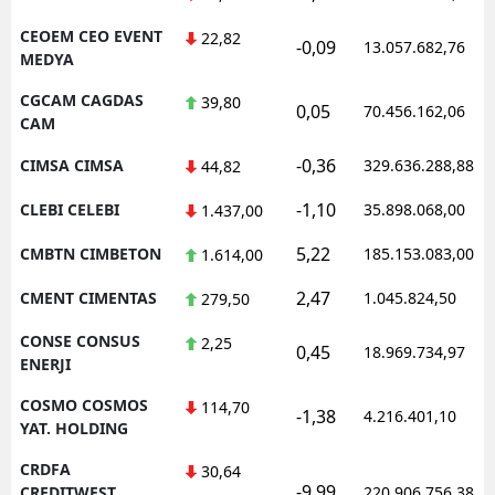
CEOEM CEO EVENT
22,82
-0,09
13.057.682,76
MEDYA
CGCAM CAGDAS
39,80
0,05
70.456.162,06
CAM
-0,36
CIMSA CIMSA
329.636.288,88
44,82
-1,10
CLEBI CELEBI
35.898.068,00
1.437,00
5,22
CMBTN CIMBETON
185.153.083,00
1.614,00
2,47
CMENT CIMENTAS
1.045.824,50
279,50
CONSE CONSUS
2,25
0,45
18.969.734,97
ENERJI
COSMO COSMOS
114,70
-1,38
4.216.401,10
YAT. HOLDING
CRDFA
30,64
-9,99
CREDITWEST
220.906.756,38