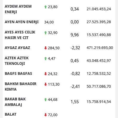
AYDEM AYDEM
23,80
0,34
21.045.453,24
ENERJI
0,00
AYEN AYEN ENERJI
27.525.395,28
34,00
AYES AYES CELIK
32,90
9,96
15.537.490,88
HASIR VE CIT
-2,32
AYGAZ AYGAZ
471.219.693,00
284,50
AZTEK AZTEK
4,47
0,45
43.048.452,97
TEKNOLOJI
-0,82
BAGFS BAGFAS
12.758.532,52
24,32
BAHKM BAHADIR
113,30
-2,41
50.717.086,70
KIMYA
BAKAB BAK
44,68
1,55
15.758.914,54
AMBALAJ
BALAT
72,00