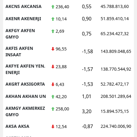
0,55
AKCNS AKCANSA
45.788.813,60
236,40
0,90
AKENR AKENERJI
51.859.410,14
10,14
AKFGY AKFEN
2,69
0,75
65.234.427,32
GMYO
AKFIS AKFEN
96,55
-1,58
143.809.048,65
INSAAT
AKFYE AKFEN YEN.
23,88
-1,57
138.770.544,92
ENERJI
-1,53
AKGRT AKSIGORTA
52.782.472,17
6,43
1,01
AKHAN AKHAN UN
208.501.289,64
42,20
AKMGY AKMERKEZ
258,00
3,20
15.894.575,15
GMYO
-0,87
AKSA AKSA
224.740.006,90
12,54