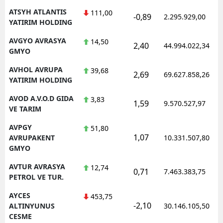
ATSYH ATLANTIS
111,00
-0,89
2.295.929,00
YATIRIM HOLDING
AVGYO AVRASYA
14,50
2,40
44.994.022,34
GMYO
AVHOL AVRUPA
39,68
2,69
69.627.858,26
YATIRIM HOLDING
AVOD A.V.O.D GIDA
3,83
1,59
9.570.527,97
VE TARIM
AVPGY
51,80
1,07
AVRUPAKENT
10.331.507,80
GMYO
AVTUR AVRASYA
12,74
0,71
7.463.383,75
PETROL VE TUR.
AYCES
453,75
-2,10
ALTINYUNUS
30.146.105,50
CESME