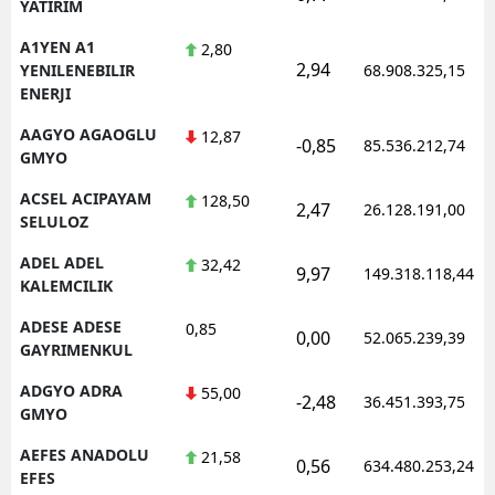
YATIRIM
A1YEN A1
2,80
2,94
YENILENEBILIR
68.908.325,15
ENERJI
AAGYO AGAOGLU
12,87
-0,85
85.536.212,74
GMYO
ACSEL ACIPAYAM
128,50
2,47
26.128.191,00
SELULOZ
ADEL ADEL
32,42
9,97
149.318.118,44
KALEMCILIK
ADESE ADESE
0,85
0,00
52.065.239,39
GAYRIMENKUL
ADGYO ADRA
55,00
-2,48
36.451.393,75
GMYO
AEFES ANADOLU
21,58
0,56
634.480.253,24
EFES