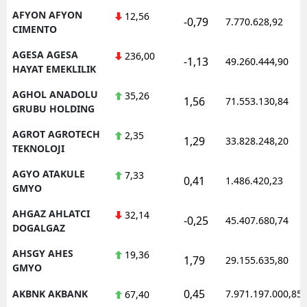
AFYON AFYON
12,56
-0,79
7.770.628,92
CIMENTO
AGESA AGESA
236,00
-1,13
49.260.444,90
HAYAT EMEKLILIK
AGHOL ANADOLU
35,26
1,56
71.553.130,84
GRUBU HOLDING
AGROT AGROTECH
2,35
1,29
33.828.248,20
TEKNOLOJI
AGYO ATAKULE
7,33
0,41
1.486.420,23
GMYO
AHGAZ AHLATCI
32,14
-0,25
45.407.680,74
DOGALGAZ
AHSGY AHES
19,36
1,79
29.155.635,80
GMYO
0,45
AKBNK AKBANK
7.971.197.000,85
67,40