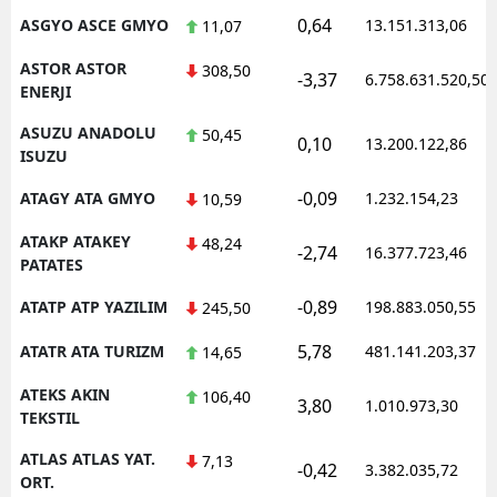
0,64
ASGYO ASCE GMYO
13.151.313,06
11,07
ASTOR ASTOR
308,50
-3,37
6.758.631.520,50
ENERJI
ASUZU ANADOLU
50,45
0,10
13.200.122,86
ISUZU
-0,09
ATAGY ATA GMYO
1.232.154,23
10,59
ATAKP ATAKEY
48,24
-2,74
16.377.723,46
PATATES
-0,89
ATATP ATP YAZILIM
198.883.050,55
245,50
5,78
ATATR ATA TURIZM
481.141.203,37
14,65
ATEKS AKIN
106,40
3,80
1.010.973,30
TEKSTIL
ATLAS ATLAS YAT.
7,13
-0,42
3.382.035,72
ORT.