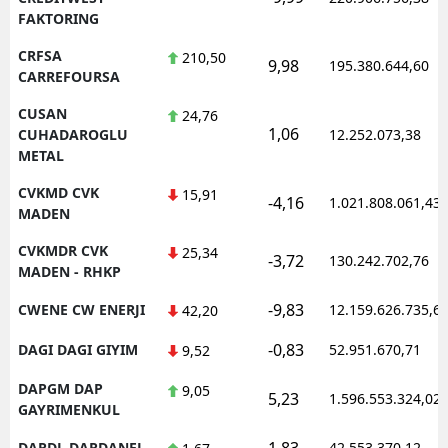
FAKTORING
CRFSA
210,50
9,98
195.380.644,60
CARREFOURSA
CUSAN
24,76
1,06
CUHADAROGLU
12.252.073,38
METAL
CVKMD CVK
15,91
-4,16
1.021.808.061,43
MADEN
CVKMDR CVK
25,34
-3,72
130.242.702,76
MADEN - RHKP
-9,83
CWENE CW ENERJI
12.159.626.735,6
42,20
-0,83
DAGI DAGI GIYIM
52.951.670,71
9,52
DAPGM DAP
9,05
5,23
1.596.553.324,02
GAYRIMENKUL
1,83
DARDL DARDANEL
42.553.370,12