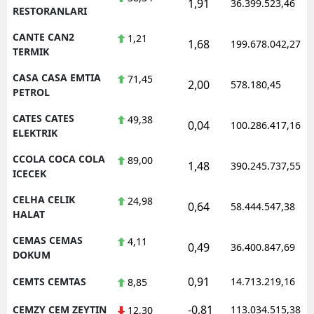
1,91
36.399.523,46
RESTORANLARI
CANTE CAN2
1,21
1,68
199.678.042,27
TERMIK
CASA CASA EMTIA
71,45
2,00
578.180,45
PETROL
CATES CATES
49,38
0,04
100.286.417,16
ELEKTRIK
CCOLA COCA COLA
89,00
1,48
390.245.737,55
ICECEK
CELHA CELIK
24,98
0,64
58.444.547,38
HALAT
CEMAS CEMAS
4,11
0,49
36.400.847,69
DOKUM
0,91
CEMTS CEMTAS
14.713.219,16
8,85
-0,81
CEMZY CEM ZEYTIN
113.034.515,38
12,30