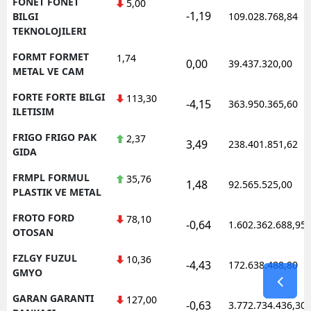
FONET FONET
5,00
-1,19
BILGI
109.028.768,84
TEKNOLOJILERI
FORMT FORMET
1,74
0,00
39.437.320,00
METAL VE CAM
FORTE FORTE BILGI
113,30
-4,15
363.950.365,60
ILETISIM
FRIGO FRIGO PAK
2,37
3,49
238.401.851,62
GIDA
FRMPL FORMUL
35,76
1,48
92.565.525,00
PLASTIK VE METAL
FROTO FORD
78,10
-0,64
1.602.362.688,95
OTOSAN
FZLGY FUZUL
10,36
-4,43
172.638.488,80
GMYO
GARAN GARANTI
127,00
-0,63
3.772.734.436,30