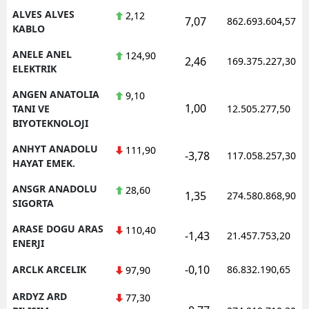
ALVES ALVES
2,12
7,07
862.693.604,57
KABLO
ANELE ANEL
124,90
2,46
169.375.227,30
ELEKTRIK
ANGEN ANATOLIA
9,10
1,00
TANI VE
12.505.277,50
BIYOTEKNOLOJI
ANHYT ANADOLU
111,90
-3,78
117.058.257,30
HAYAT EMEK.
ANSGR ANADOLU
28,60
1,35
274.580.868,90
SIGORTA
ARASE DOGU ARAS
110,40
-1,43
21.457.753,20
ENERJI
-0,10
ARCLK ARCELIK
86.832.190,65
97,90
ARDYZ ARD
77,30