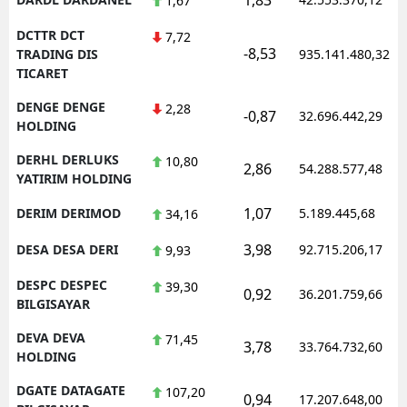
1,67
DCTTR DCT
7,72
-8,53
TRADING DIS
935.141.480,32
TICARET
DENGE DENGE
2,28
-0,87
32.696.442,29
HOLDING
DERHL DERLUKS
10,80
2,86
54.288.577,48
YATIRIM HOLDING
1,07
DERIM DERIMOD
5.189.445,68
34,16
3,98
DESA DESA DERI
92.715.206,17
9,93
DESPC DESPEC
39,30
0,92
36.201.759,66
BILGISAYAR
DEVA DEVA
71,45
3,78
33.764.732,60
HOLDING
DGATE DATAGATE
107,20
0,94
17.207.648,00