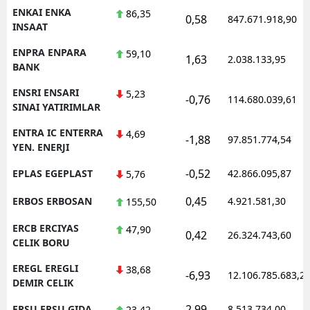
ENKAI ENKA
86,35
0,58
847.671.918,90
INSAAT
ENPRA ENPARA
59,10
1,63
2.038.133,95
BANK
ENSRI ENSARI
5,23
-0,76
114.680.039,61
SINAI YATIRIMLAR
ENTRA IC ENTERRA
4,69
-1,88
97.851.774,54
YEN. ENERJI
-0,52
EPLAS EGEPLAST
42.866.095,87
5,76
0,45
ERBOS ERBOSAN
4.921.581,30
155,50
ERCB ERCIYAS
47,90
0,42
26.324.743,60
CELIK BORU
EREGL EREGLI
38,68
-6,93
12.106.785.683,2
DEMIR CELIK
2,99
ERSU ERSU GIDA
8.513.734,00
23,42