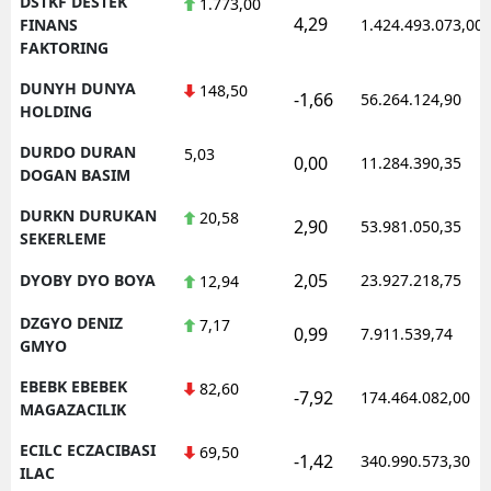
DSTKF DESTEK
1.773,00
4,29
FINANS
1.424.493.073,00
FAKTORING
DUNYH DUNYA
148,50
-1,66
56.264.124,90
HOLDING
DURDO DURAN
5,03
0,00
11.284.390,35
DOGAN BASIM
DURKN DURUKAN
20,58
2,90
53.981.050,35
SEKERLEME
2,05
DYOBY DYO BOYA
23.927.218,75
12,94
DZGYO DENIZ
7,17
0,99
7.911.539,74
GMYO
EBEBK EBEBEK
82,60
-7,92
174.464.082,00
MAGAZACILIK
ECILC ECZACIBASI
69,50
-1,42
340.990.573,30
ILAC