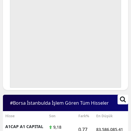
#Borsa İstanbulda İşlem Gören Tüm Hisseler
Hisse
Son
Fark%
En Düşük
A1CAP A1 CAPITAL
9,18
0,77
83.586.085,41