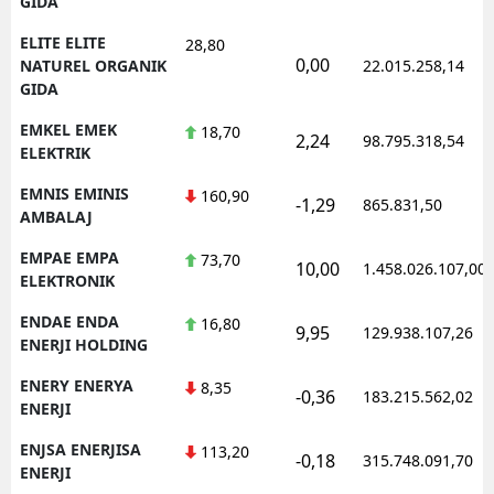
GIDA
ELITE ELITE
28,80
0,00
NATUREL ORGANIK
22.015.258,14
GIDA
EMKEL EMEK
18,70
2,24
98.795.318,54
ELEKTRIK
EMNIS EMINIS
160,90
-1,29
865.831,50
AMBALAJ
EMPAE EMPA
73,70
10,00
1.458.026.107,00
ELEKTRONIK
ENDAE ENDA
16,80
9,95
129.938.107,26
ENERJI HOLDING
ENERY ENERYA
8,35
-0,36
183.215.562,02
ENERJI
ENJSA ENERJISA
113,20
-0,18
315.748.091,70
ENERJI