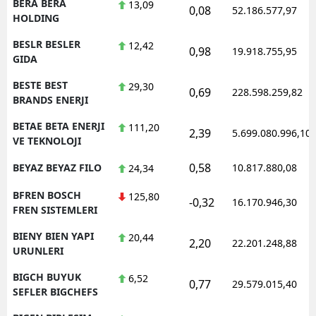
BERA BERA
13,09
0,08
52.186.577,97
HOLDING
BESLR BESLER
12,42
0,98
19.918.755,95
GIDA
BESTE BEST
29,30
0,69
228.598.259,82
BRANDS ENERJI
BETAE BETA ENERJI
111,20
2,39
5.699.080.996,10
VE TEKNOLOJI
0,58
BEYAZ BEYAZ FILO
10.817.880,08
24,34
BFREN BOSCH
125,80
-0,32
16.170.946,30
FREN SISTEMLERI
BIENY BIEN YAPI
20,44
2,20
22.201.248,88
URUNLERI
BIGCH BUYUK
6,52
0,77
29.579.015,40
SEFLER BIGCHEFS