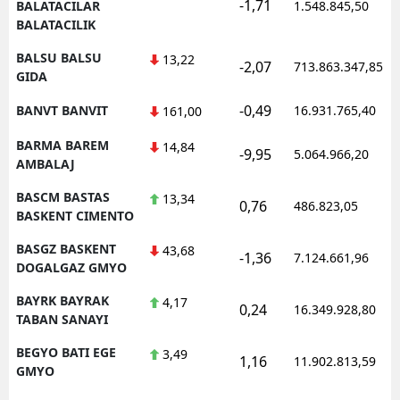
-1,71
BALATACILAR
1.548.845,50
BALATACILIK
BALSU BALSU
13,22
-2,07
713.863.347,85
GIDA
-0,49
BANVT BANVIT
16.931.765,40
161,00
BARMA BAREM
14,84
-9,95
5.064.966,20
AMBALAJ
BASCM BASTAS
13,34
0,76
486.823,05
BASKENT CIMENTO
BASGZ BASKENT
43,68
-1,36
7.124.661,96
DOGALGAZ GMYO
BAYRK BAYRAK
4,17
0,24
16.349.928,80
TABAN SANAYI
BEGYO BATI EGE
3,49
1,16
11.902.813,59
GMYO