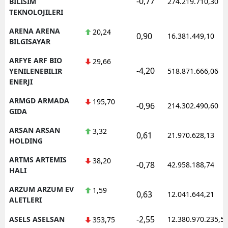
-0,77
BILISIM
274.219.710,30
TEKNOLOJILERI
ARENA ARENA
20,24
0,90
16.381.449,10
BILGISAYAR
ARFYE ARF BIO
29,66
-4,20
YENILENEBILIR
518.871.666,06
ENERJI
ARMGD ARMADA
195,70
-0,96
214.302.490,60
GIDA
ARSAN ARSAN
3,32
0,61
21.970.628,13
HOLDING
ARTMS ARTEMIS
38,20
-0,78
42.958.188,74
HALI
ARZUM ARZUM EV
1,59
0,63
12.041.644,21
ALETLERI
-2,55
ASELS ASELSAN
12.380.970.235,5
353,75