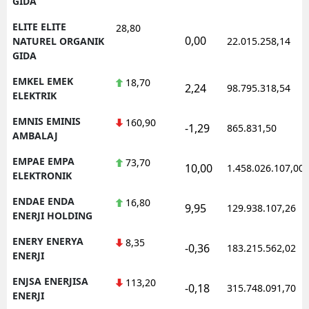
GIDA
ELITE ELITE
28,80
0,00
NATUREL ORGANIK
22.015.258,14
GIDA
EMKEL EMEK
18,70
2,24
98.795.318,54
ELEKTRIK
EMNIS EMINIS
160,90
-1,29
865.831,50
AMBALAJ
EMPAE EMPA
73,70
10,00
1.458.026.107,00
ELEKTRONIK
ENDAE ENDA
16,80
9,95
129.938.107,26
ENERJI HOLDING
ENERY ENERYA
8,35
-0,36
183.215.562,02
ENERJI
ENJSA ENERJISA
113,20
-0,18
315.748.091,70
ENERJI