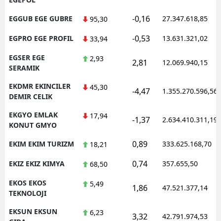
-0,16
EGGUB EGE GUBRE
27.347.618,85
95,30
-0,53
EGPRO EGE PROFIL
13.631.321,02
33,94
EGSER EGE
2,93
2,81
12.069.940,15
SERAMIK
EKDMR EKINCILER
45,30
-4,47
1.355.270.596,56
DEMIR CELIK
EKGYO EMLAK
17,94
-1,37
2.634.410.311,19
KONUT GMYO
0,89
EKIM EKIM TURIZM
333.625.168,70
18,21
0,74
EKIZ EKIZ KIMYA
357.655,50
68,50
EKOS EKOS
5,49
1,86
47.521.377,14
TEKNOLOJI
EKSUN EKSUN
6,23
3,32
42.791.974,53