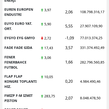
ENERJI
EUREN EUROPEN
3,97
2,06
108.798.316,17
ENDUSTRI
EUYO EURO YAT.
5,90
5,55
27.907.109,90
ORT.
-1,09
EYGYO EYG GMYO
77.013.374,25
2,72
3,57
FADE FADE GIDA
331.374.492,49
17,43
FENER
3,06
1,66
FENERBAHCE
282.796.560,85
FUTBOL
FLAP FLAP
10,05
0,20
KONGRE TOPLANTI
4.984.490,46
HIZ.
FMIZP F-M IZMIT
283,75
2,07
8.048.478,50
PISTON