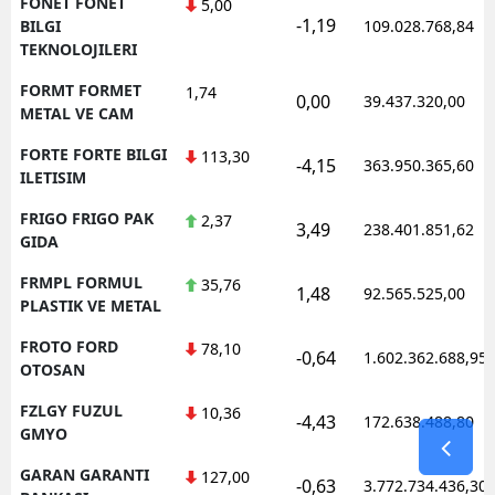
FONET FONET
5,00
-1,19
BILGI
109.028.768,84
TEKNOLOJILERI
FORMT FORMET
1,74
0,00
39.437.320,00
METAL VE CAM
FORTE FORTE BILGI
113,30
-4,15
363.950.365,60
ILETISIM
FRIGO FRIGO PAK
2,37
3,49
238.401.851,62
GIDA
FRMPL FORMUL
35,76
1,48
92.565.525,00
PLASTIK VE METAL
FROTO FORD
78,10
-0,64
1.602.362.688,95
OTOSAN
FZLGY FUZUL
10,36
-4,43
172.638.488,80
GMYO
GARAN GARANTI
127,00
-0,63
3.772.734.436,30