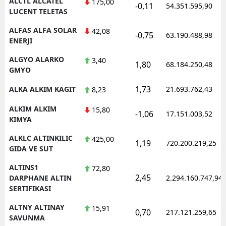
ALCTL ALCATEL
175,00
-0,11
54.351.595,90
LUCENT TELETAS
ALFAS ALFA SOLAR
42,08
-0,75
63.190.488,98
ENERJI
ALGYO ALARKO
3,40
1,80
68.184.250,48
GMYO
1,73
ALKA ALKIM KAGIT
21.693.762,43
8,23
ALKIM ALKIM
15,80
-1,06
17.151.003,52
KIMYA
ALKLC ALTINKILIC
425,00
1,19
720.200.219,25
GIDA VE SUT
ALTINS1
72,80
2,45
DARPHANE ALTIN
2.294.160.747,94
SERTIFIKASI
ALTNY ALTINAY
15,91
0,70
217.121.259,65
SAVUNMA