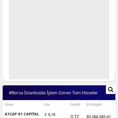
#Borsa İstanbulda İşlem Gören Tüm Hisseler
Hisse
Son
Fark%
En Düşük
A1CAP A1 CAPITAL
9,18
0,77
83.586.085,41