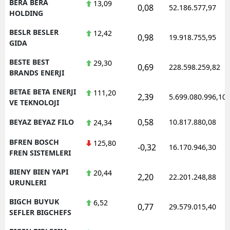
BERA BERA
13,09
0,08
52.186.577,97
HOLDING
BESLR BESLER
12,42
0,98
19.918.755,95
GIDA
BESTE BEST
29,30
0,69
228.598.259,82
BRANDS ENERJI
BETAE BETA ENERJI
111,20
2,39
5.699.080.996,10
VE TEKNOLOJI
0,58
BEYAZ BEYAZ FILO
10.817.880,08
24,34
BFREN BOSCH
125,80
-0,32
16.170.946,30
FREN SISTEMLERI
BIENY BIEN YAPI
20,44
2,20
22.201.248,88
URUNLERI
BIGCH BUYUK
6,52
0,77
29.579.015,40
SEFLER BIGCHEFS