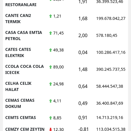
1,91
36.399.523,46
RESTORANLARI
CANTE CAN2
1,21
1,68
199.678.042,27
TERMIK
CASA CASA EMTIA
71,45
2,00
578.180,45
PETROL
CATES CATES
49,38
0,04
100.286.417,16
ELEKTRIK
CCOLA COCA COLA
89,00
1,48
390.245.737,55
ICECEK
CELHA CELIK
24,98
0,64
58.444.547,38
HALAT
CEMAS CEMAS
4,11
0,49
36.400.847,69
DOKUM
0,91
CEMTS CEMTAS
14.713.219,16
8,85
-0,81
CEMZY CEM ZEYTIN
113.034.515,38
12,30