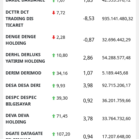
1,67
DCTTR DCT
7,72
-8,53
TRADING DIS
935.141.480,32
TICARET
DENGE DENGE
2,28
-0,87
32.696.442,29
HOLDING
DERHL DERLUKS
10,80
2,86
54.288.577,48
YATIRIM HOLDING
1,07
DERIM DERIMOD
5.189.445,68
34,16
3,98
DESA DESA DERI
92.715.206,17
9,93
DESPC DESPEC
39,30
0,92
36.201.759,66
BILGISAYAR
DEVA DEVA
71,45
3,78
33.764.732,60
HOLDING
DGATE DATAGATE
107,20
0,94
17.207.648,00