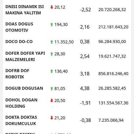
DNISI DINAMIK ISI
20,12
-2,52
20.720.268,32
MAKINA YALITIM
DOAS DOGUS
194,30
2,16
212.181.643,20
OTOMOTIV
0,38
DOCO DO-CO
96.284.930,00
11.352,50
DOFER DOFER YAPI
28,30
2,54
19.621.747,32
MALZEMELERI
DOFRB DOF
136,40
3,18
856.816.246,40
ROBOTIK
4,38
DOGUB DOGUSAN
26.285.582,45
81,05
DOHOL DOGAN
20,50
-1,91
131.554.567,36
HOLDING
DOKTA DOKTAS
21,20
-0,38
7.235.066,94
DOKUMCULUK