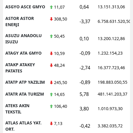
0,64
ASGYO ASCE GMYO
13.151.313,06
11,07
ASTOR ASTOR
308,50
-3,37
6.758.631.520,50
ENERJI
ASUZU ANADOLU
50,45
0,10
13.200.122,86
ISUZU
-0,09
ATAGY ATA GMYO
1.232.154,23
10,59
ATAKP ATAKEY
48,24
-2,74
16.377.723,46
PATATES
-0,89
ATATP ATP YAZILIM
198.883.050,55
245,50
5,78
ATATR ATA TURIZM
481.141.203,37
14,65
ATEKS AKIN
106,40
3,80
1.010.973,30
TEKSTIL
ATLAS ATLAS YAT.
7,13
-0,42
3.382.035,72
ORT.