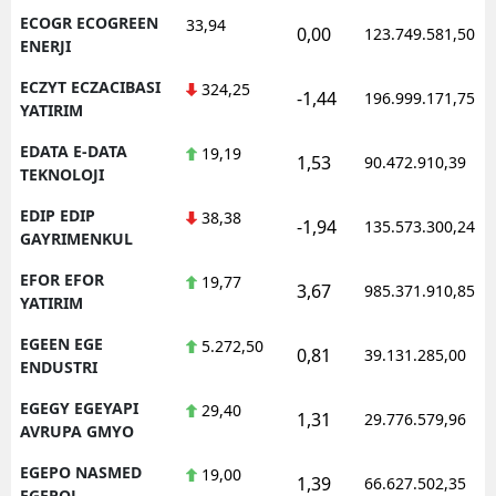
ECOGR ECOGREEN
33,94
0,00
123.749.581,50
ENERJI
ECZYT ECZACIBASI
324,25
-1,44
196.999.171,75
YATIRIM
EDATA E-DATA
19,19
1,53
90.472.910,39
TEKNOLOJI
EDIP EDIP
38,38
-1,94
135.573.300,24
GAYRIMENKUL
EFOR EFOR
19,77
3,67
985.371.910,85
YATIRIM
EGEEN EGE
5.272,50
0,81
39.131.285,00
ENDUSTRI
EGEGY EGEYAPI
29,40
1,31
29.776.579,96
AVRUPA GMYO
EGEPO NASMED
19,00
1,39
66.627.502,35
EGEPOL