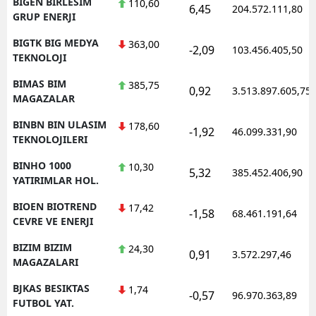
BIGEN BIRLESIM
110,60
6,45
204.572.111,80
GRUP ENERJI
BIGTK BIG MEDYA
363,00
-2,09
103.456.405,50
TEKNOLOJI
BIMAS BIM
385,75
0,92
3.513.897.605,75
MAGAZALAR
BINBN BIN ULASIM
178,60
-1,92
46.099.331,90
TEKNOLOJILERI
BINHO 1000
10,30
5,32
385.452.406,90
YATIRIMLAR HOL.
BIOEN BIOTREND
17,42
-1,58
68.461.191,64
CEVRE VE ENERJI
BIZIM BIZIM
24,30
0,91
3.572.297,46
MAGAZALARI
BJKAS BESIKTAS
1,74
-0,57
96.970.363,89
FUTBOL YAT.