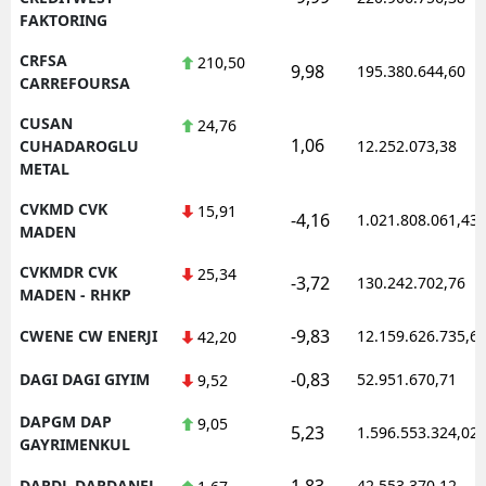
FAKTORING
CRFSA
210,50
9,98
195.380.644,60
CARREFOURSA
CUSAN
24,76
1,06
CUHADAROGLU
12.252.073,38
METAL
CVKMD CVK
15,91
-4,16
1.021.808.061,43
MADEN
CVKMDR CVK
25,34
-3,72
130.242.702,76
MADEN - RHKP
-9,83
CWENE CW ENERJI
12.159.626.735,6
42,20
-0,83
DAGI DAGI GIYIM
52.951.670,71
9,52
DAPGM DAP
9,05
5,23
1.596.553.324,02
GAYRIMENKUL
1,83
DARDL DARDANEL
42.553.370,12