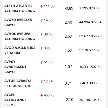
ATSYH ATLANTIS
111,00
-0,89
2.295.929,00
YATIRIM HOLDING
AVGYO AVRASYA
14,50
2,40
44.994.022,34
GMYO
AVHOL AVRUPA
39,68
2,69
69.627.858,26
YATIRIM HOLDING
AVOD A.V.O.D GIDA
3,83
1,59
9.570.527,97
VE TARIM
AVPGY
51,80
1,07
AVRUPAKENT
10.331.507,80
GMYO
AVTUR AVRASYA
12,74
0,71
7.463.383,75
PETROL VE TUR.
AYCES
453,75
-2,10
ALTINYUNUS
30.146.105,50
CESME