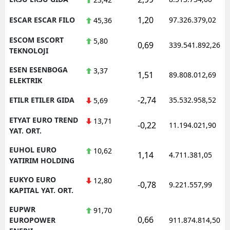
1,20
ESCAR ESCAR FILO
97.326.379,02
45,36
ESCOM ESCORT
5,80
0,69
339.541.892,26
TEKNOLOJI
ESEN ESENBOGA
3,37
1,51
89.808.012,69
ELEKTRIK
-2,74
ETILR ETILER GIDA
35.532.958,52
5,69
ETYAT EURO TREND
13,71
-0,22
11.194.021,90
YAT. ORT.
EUHOL EURO
10,62
1,14
4.711.381,05
YATIRIM HOLDING
EUKYO EURO
12,80
-0,78
9.221.557,99
KAPITAL YAT. ORT.
EUPWR
91,70
0,66
EUROPOWER
911.874.814,50