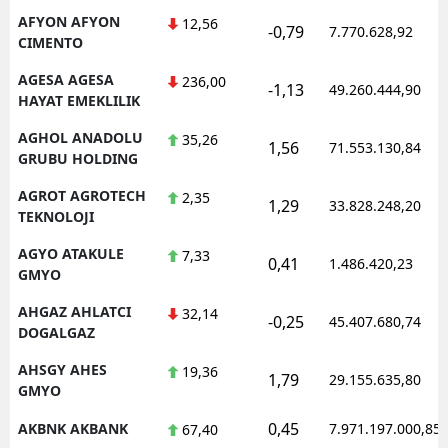
AFYON AFYON
12,56
-0,79
7.770.628,92
CIMENTO
AGESA AGESA
236,00
-1,13
49.260.444,90
HAYAT EMEKLILIK
AGHOL ANADOLU
35,26
1,56
71.553.130,84
GRUBU HOLDING
AGROT AGROTECH
2,35
1,29
33.828.248,20
TEKNOLOJI
AGYO ATAKULE
7,33
0,41
1.486.420,23
GMYO
AHGAZ AHLATCI
32,14
-0,25
45.407.680,74
DOGALGAZ
AHSGY AHES
19,36
1,79
29.155.635,80
GMYO
0,45
AKBNK AKBANK
7.971.197.000,85
67,40