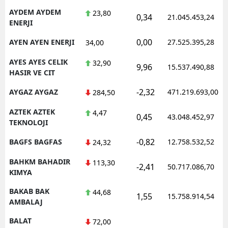
AYDEM AYDEM
23,80
0,34
21.045.453,24
ENERJI
0,00
AYEN AYEN ENERJI
27.525.395,28
34,00
AYES AYES CELIK
32,90
9,96
15.537.490,88
HASIR VE CIT
-2,32
AYGAZ AYGAZ
471.219.693,00
284,50
AZTEK AZTEK
4,47
0,45
43.048.452,97
TEKNOLOJI
-0,82
BAGFS BAGFAS
12.758.532,52
24,32
BAHKM BAHADIR
113,30
-2,41
50.717.086,70
KIMYA
BAKAB BAK
44,68
1,55
15.758.914,54
AMBALAJ
BALAT
72,00