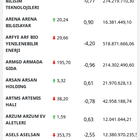
-0,77
BILISIM
274.219.710,30
TEKNOLOJILERI
ARENA ARENA
20,24
0,90
16.381.449,10
BILGISAYAR
ARFYE ARF BIO
29,66
-4,20
YENILENEBILIR
518.871.666,06
ENERJI
ARMGD ARMADA
195,70
-0,96
214.302.490,60
GIDA
ARSAN ARSAN
3,32
0,61
21.970.628,13
HOLDING
ARTMS ARTEMIS
38,20
-0,78
42.958.188,74
HALI
ARZUM ARZUM EV
1,59
0,63
12.041.644,21
ALETLERI
-2,55
ASELS ASELSAN
12.380.970.235,5
353,75