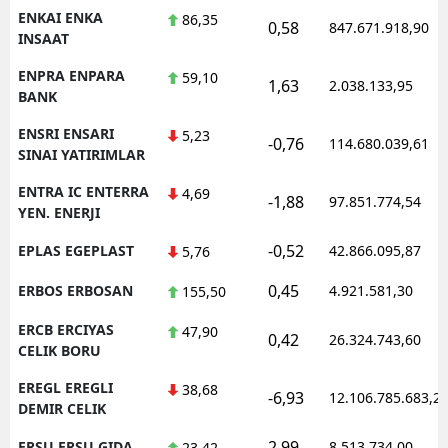
ENKAI ENKA
86,35
0,58
847.671.918,90
INSAAT
ENPRA ENPARA
59,10
1,63
2.038.133,95
BANK
ENSRI ENSARI
5,23
-0,76
114.680.039,61
SINAI YATIRIMLAR
ENTRA IC ENTERRA
4,69
-1,88
97.851.774,54
YEN. ENERJI
-0,52
EPLAS EGEPLAST
42.866.095,87
5,76
0,45
ERBOS ERBOSAN
4.921.581,30
155,50
ERCB ERCIYAS
47,90
0,42
26.324.743,60
CELIK BORU
EREGL EREGLI
38,68
-6,93
12.106.785.683,2
DEMIR CELIK
2,99
ERSU ERSU GIDA
8.513.734,00
23,42