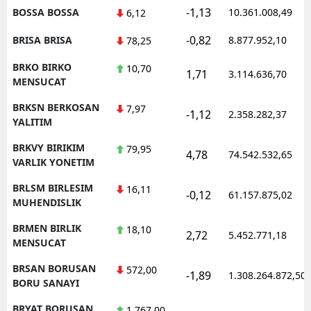
-1,13
BOSSA BOSSA
10.361.008,49
6,12
-0,82
BRISA BRISA
8.877.952,10
78,25
BRKO BIRKO
10,70
1,71
3.114.636,70
MENSUCAT
BRKSN BERKOSAN
7,97
-1,12
2.358.282,37
YALITIM
BRKVY BIRIKIM
79,95
4,78
74.542.532,65
VARLIK YONETIM
BRLSM BIRLESIM
16,11
-0,12
61.157.875,02
MUHENDISLIK
BRMEN BIRLIK
18,10
2,72
5.452.771,18
MENSUCAT
BRSAN BORUSAN
572,00
-1,89
1.308.264.872,50
BORU SANAYI
BRYAT BORUSAN
1.767,00