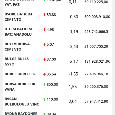
0,11
69.110.225,00
YAT. PAZ.
BSOKE BATICIM
35,88
-0,50
309.003.910,80
CIMENTO
BTCIM BATICIM
4,98
-1,19
558.742.666,51
BATI ANADOLU
BUCIM BURSA
5,07
-3,43
31.007.700,29
CIMENTO
BULGS BULLS
37,00
-2,17
181.928.021,96
GSYO
-1,55
BURCE BURCELIK
77.406.946,18
35,54
BURVA BURCELIK
850,00
1,55
30.260.376,00
VANA
BVSAN
110,00
2,04
57.947.412,90
BULBULOGLU VINC
BYDNR BAYDONER
38,34