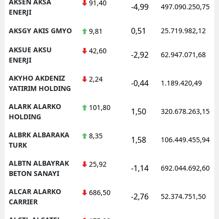
AKSEN AKSA
91,40
-4,99
497.090.250,75
ENERJI
0,51
AKSGY AKIS GMYO
25.719.982,12
9,81
AKSUE AKSU
42,60
-2,92
62.947.071,68
ENERJI
AKYHO AKDENIZ
2,24
-0,44
1.189.420,49
YATIRIM HOLDING
ALARK ALARKO
101,80
1,50
320.678.263,15
HOLDING
ALBRK ALBARAKA
8,35
1,58
106.449.455,94
TURK
ALBTN ALBAYRAK
25,92
-1,14
692.044.692,60
BETON SANAYI
ALCAR ALARKO
686,50
-2,76
52.374.751,50
CARRIER