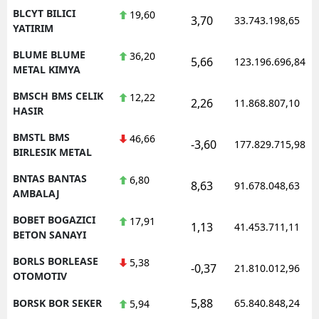
BLCYT BILICI
19,60
3,70
33.743.198,65
YATIRIM
BLUME BLUME
36,20
5,66
123.196.696,84
METAL KIMYA
BMSCH BMS CELIK
12,22
2,26
11.868.807,10
HASIR
BMSTL BMS
46,66
-3,60
177.829.715,98
BIRLESIK METAL
BNTAS BANTAS
6,80
8,63
91.678.048,63
AMBALAJ
BOBET BOGAZICI
17,91
1,13
41.453.711,11
BETON SANAYI
BORLS BORLEASE
5,38
-0,37
21.810.012,96
OTOMOTIV
5,88
BORSK BOR SEKER
65.840.848,24
5,94