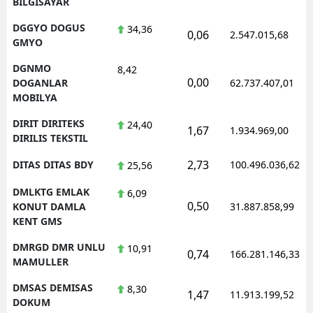
BILGISAYAR
DGGYO DOGUS
34,36
0,06
2.547.015,68
GMYO
DGNMO
8,42
0,00
DOGANLAR
62.737.407,01
MOBILYA
DIRIT DIRITEKS
24,40
1,67
1.934.969,00
DIRILIS TEKSTIL
2,73
DITAS DITAS BDY
100.496.036,62
25,56
DMLKTG EMLAK
6,09
0,50
KONUT DAMLA
31.887.858,99
KENT GMS
DMRGD DMR UNLU
10,91
0,74
166.281.146,33
MAMULLER
DMSAS DEMISAS
8,30
1,47
11.913.199,52
DOKUM