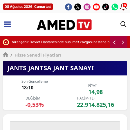
12
08 Ağustos 2026, Cumartesi
kesilecek
Viranşehir Devlet Hastanesinde husumet kavgası hastane bahçesine taş
/
Hisse Senedi Fiyatları
JANTS JANTSA JANT SANAYI
Son Güncelleme
FİYAT
18:10
14,98
DEĞİŞİM
HACİM(TL)
-0,53%
22.914.825,16