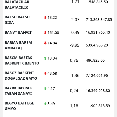
-1,71
BALATACILAR
1.548.845,50
BALATACILIK
BALSU BALSU
13,22
-2,07
713.863.347,85
GIDA
-0,49
BANVT BANVIT
16.931.765,40
161,00
BARMA BAREM
14,84
-9,95
5.064.966,20
AMBALAJ
BASCM BASTAS
13,34
0,76
486.823,05
BASKENT CIMENTO
BASGZ BASKENT
43,68
-1,36
7.124.661,96
DOGALGAZ GMYO
BAYRK BAYRAK
4,17
0,24
16.349.928,80
TABAN SANAYI
BEGYO BATI EGE
3,49
1,16
11.902.813,59
GMYO