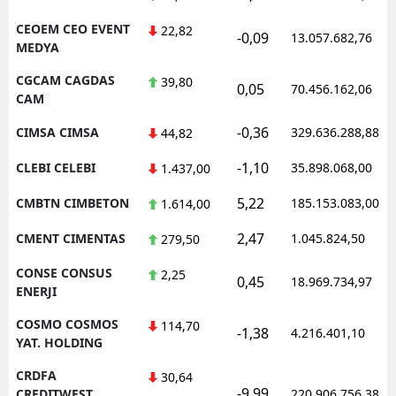
CEOEM CEO EVENT
22,82
-0,09
13.057.682,76
MEDYA
CGCAM CAGDAS
39,80
0,05
70.456.162,06
CAM
-0,36
CIMSA CIMSA
329.636.288,88
44,82
-1,10
CLEBI CELEBI
35.898.068,00
1.437,00
5,22
CMBTN CIMBETON
185.153.083,00
1.614,00
2,47
CMENT CIMENTAS
1.045.824,50
279,50
CONSE CONSUS
2,25
0,45
18.969.734,97
ENERJI
COSMO COSMOS
114,70
-1,38
4.216.401,10
YAT. HOLDING
CRDFA
30,64
-9,99
CREDITWEST
220.906.756,38