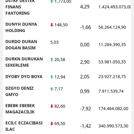
DSTKF DESTEK
1.773,00
4,29
FINANS
1.424.493.073,00
FAKTORING
DUNYH DUNYA
148,50
-1,66
56.264.124,90
HOLDING
DURDO DURAN
5,03
0,00
11.284.390,35
DOGAN BASIM
DURKN DURUKAN
20,58
2,90
53.981.050,35
SEKERLEME
2,05
DYOBY DYO BOYA
23.927.218,75
12,94
DZGYO DENIZ
7,17
0,99
7.911.539,74
GMYO
EBEBK EBEBEK
82,60
-7,92
174.464.082,00
MAGAZACILIK
ECILC ECZACIBASI
69,50
-1,42
340.990.573,30
ILAC