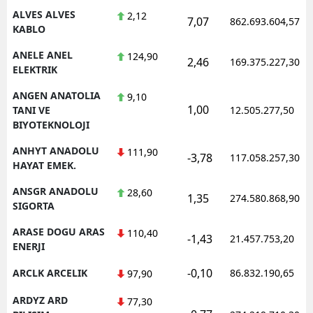
ALVES ALVES
2,12
7,07
862.693.604,57
KABLO
ANELE ANEL
124,90
2,46
169.375.227,30
ELEKTRIK
ANGEN ANATOLIA
9,10
1,00
TANI VE
12.505.277,50
BIYOTEKNOLOJI
ANHYT ANADOLU
111,90
-3,78
117.058.257,30
HAYAT EMEK.
ANSGR ANADOLU
28,60
1,35
274.580.868,90
SIGORTA
ARASE DOGU ARAS
110,40
-1,43
21.457.753,20
ENERJI
-0,10
ARCLK ARCELIK
86.832.190,65
97,90
ARDYZ ARD
77,30