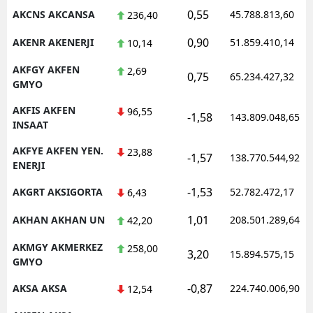
0,55
AKCNS AKCANSA
45.788.813,60
236,40
0,90
AKENR AKENERJI
51.859.410,14
10,14
AKFGY AKFEN
2,69
0,75
65.234.427,32
GMYO
AKFIS AKFEN
96,55
-1,58
143.809.048,65
INSAAT
AKFYE AKFEN YEN.
23,88
-1,57
138.770.544,92
ENERJI
-1,53
AKGRT AKSIGORTA
52.782.472,17
6,43
1,01
AKHAN AKHAN UN
208.501.289,64
42,20
AKMGY AKMERKEZ
258,00
3,20
15.894.575,15
GMYO
-0,87
AKSA AKSA
224.740.006,90
12,54