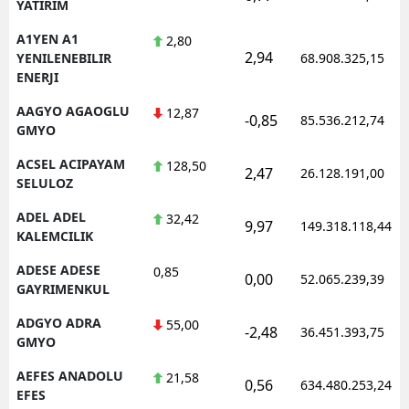
YATIRIM
A1YEN A1
2,80
2,94
YENILENEBILIR
68.908.325,15
ENERJI
AAGYO AGAOGLU
12,87
-0,85
85.536.212,74
GMYO
ACSEL ACIPAYAM
128,50
2,47
26.128.191,00
SELULOZ
ADEL ADEL
32,42
9,97
149.318.118,44
KALEMCILIK
ADESE ADESE
0,85
0,00
52.065.239,39
GAYRIMENKUL
ADGYO ADRA
55,00
-2,48
36.451.393,75
GMYO
AEFES ANADOLU
21,58
0,56
634.480.253,24
EFES