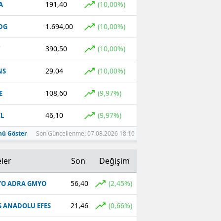
191,40
(10,00%)
A
Malatya
1.694,00
(10,00%)
DG
Manisa
390,50
(10,00%)
T
Kahramanmaraş
29,04
(10,00%)
NS
Mardin
108,60
(9,97%)
E
Muğla
46,10
(9,97%)
L
Muş
ü Göster
Son Güncellenme: 07.08.2026 18:10
Nevşehir
Niğde
ler
Son
Değişim
Ordu
56,40
(2,45%)
O ADRA GMYO
Rize
21,46
(0,66%)
S ANADOLU EFES
Sakarya