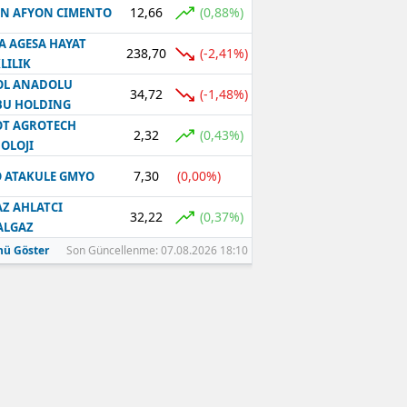
12,66
(0,88%)
N AFYON CIMENTO
Samsun
A AGESA HAYAT
238,70
(-2,41%)
LILIK
Siirt
OL ANADOLU
34,72
(-1,48%)
BU HOLDING
Sinop
T AGROTECH
2,32
(0,43%)
Sivas
OLOJI
7,30
(0,00%)
 ATAKULE GMYO
Tekirdağ
Z AHLATCI
Tokat
32,22
(0,37%)
ALGAZ
ü Göster
Son Güncellenme: 07.08.2026 18:10
Trabzon
Tunceli
Şanlıurfa
Uşak
Van