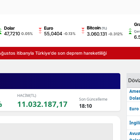
Gr
Bitcoin
Dolar
Euro
(TL)
Çarş
47,7210
55,0404
3.060.131
0.05%
-0.13%
-0.312%
6.
ğustos itibarıyla Türkiye'de son deprem hareketliliği
Dövi
Amer
HACİM(TL)
Dolar
Son Güncelleme
%
11.032.187,17
18:10
Euro
İngili
Avus