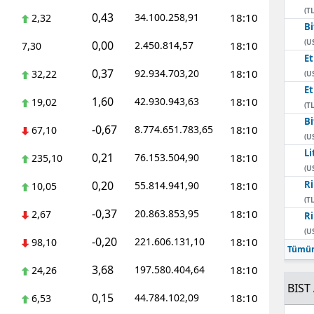
(TL
0,43
34.100.258,91
18:10
2,32
Bi
(U
0,00
2.450.814,57
18:10
7,30
E
0,37
92.934.703,20
18:10
32,22
(U
E
1,60
42.930.943,63
18:10
19,02
(TL
Bi
-0,67
8.774.651.783,65
18:10
67,10
(U
Li
0,21
76.153.504,90
18:10
235,10
(U
0,20
Ri
55.814.941,90
18:10
10,05
(TL
-0,37
20.863.853,95
18:10
2,67
Ri
(U
-0,20
221.606.131,10
18:10
98,10
Tümün
3,68
197.580.404,64
18:10
24,26
BIST 
0,15
44.784.102,09
18:10
6,53