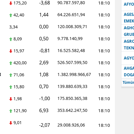
-3,68
90.787.597,80
18:10
175,20
AFYO
1,44
64.226.651,94
18:10
AGES
42,40
EMEK
0,00
120.008.309,71
18:10
3,34
AGH
GRU
0,50
9.778.140,99
18:10
8,09
AGRO
TEKN
-0,81
16.525.582,48
18:10
15,97
AGYO
2,69
526.507.599,50
18:10
420,00
AHGA
1,08
I
1.382.998.966,67
18:10
71,06
DOG
Tümün
0,70
139.880.639,33
18:10
15,80
-1,00
175.850.365,38
18:10
1,98
6,93
353.642.247,50
18:10
121,90
9,01
-2,07
29.008.926,06
18:10