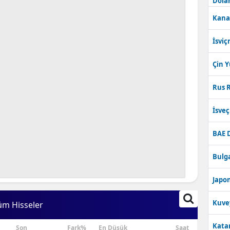
Dolar
Kana
İsviç
Çin 
Rus R
İsve
BAE 
Bulga
Japon
Kuve
üm Hisseler
Katar
Son
Fark%
En Düşük
Saat