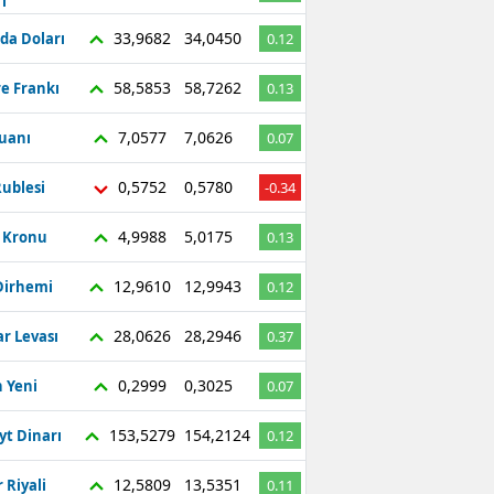
ı
Bilecik
33,9682
34,0450
da Doları
0.12
Bingöl
58,5853
58,7262
re Frankı
0.13
Bitlis
7,0577
7,0626
Yuanı
0.07
Bolu
0,5752
0,5780
ublesi
-0.34
Burdur
4,9988
5,0175
ç Kronu
0.13
Bursa
12,9610
12,9943
Dirhemi
0.12
Çanakkale
28,0626
28,2946
r Levası
0.37
Çankırı
Çorum
0,2999
0,3025
 Yeni
0.07
Denizli
153,5279
154,2124
yt Dinarı
0.12
Diyarbakır
12,5809
13,5351
 Riyali
0.11