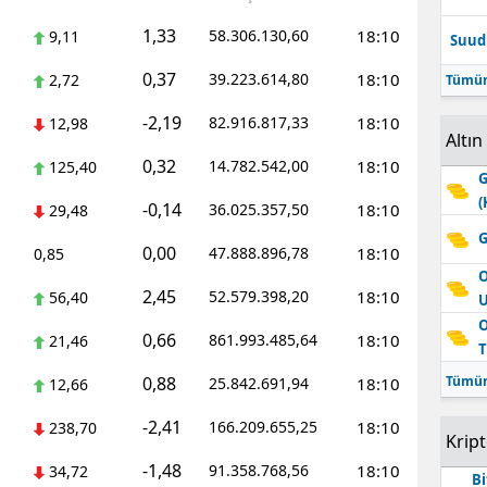
1,33
58.306.130,60
18:10
9,11
Suudi
0,37
39.223.614,80
18:10
2,72
Tümün
-2,19
82.916.817,33
18:10
12,98
Altın
0,32
14.782.542,00
18:10
125,40
G
(
-0,14
36.025.357,50
18:10
29,48
G
0,00
47.888.896,78
18:10
0,85
O
2,45
52.579.398,20
18:10
56,40
O
0,66
861.993.485,64
18:10
21,46
T
0,88
Tümün
25.842.691,94
18:10
12,66
-2,41
166.209.655,25
18:10
238,70
Krip
-1,48
91.358.768,56
18:10
34,72
Bi