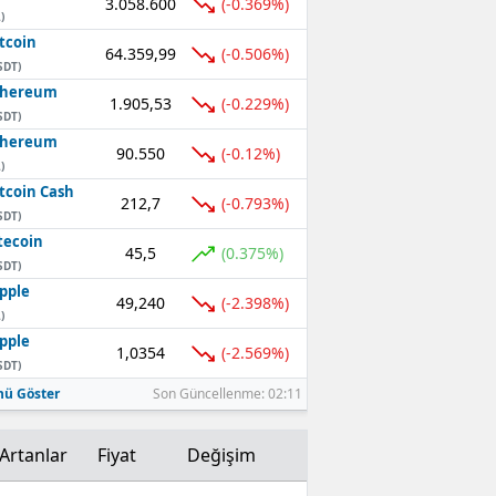
3.058.600
(-0.369%)
)
Mersin
tcoin
64.359,99
(-0.506%)
SDT)
İstanbul
thereum
1.905,53
(-0.229%)
SDT)
İzmir
thereum
90.550
(-0.12%)
Kars
)
tcoin Cash
212,7
(-0.793%)
Kastamonu
SDT)
tecoin
45,5
(0.375%)
Kayseri
SDT)
pple
Kırklareli
49,240
(-2.398%)
)
pple
Kırşehir
1,0354
(-2.569%)
SDT)
Kocaeli
ü Göster
Son Güncellenme: 02:11
Konya
Artanlar
Fiyat
Değişim
Kütahya