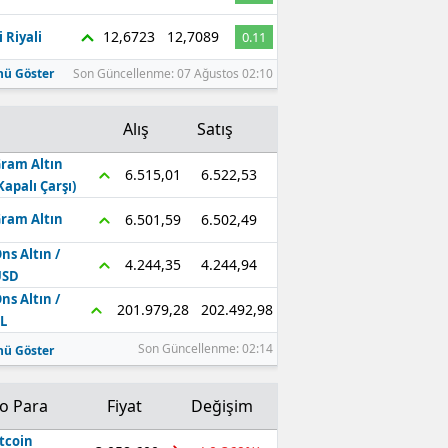
Edirne
12,6723
12,7089
 Riyali
0.11
Elazığ
ü Göster
Son Güncellenme: 07 Ağustos 02:10
Erzincan
Alış
Satış
Erzurum
ram Altın
6.522,53
6.515,01
Kapalı Çarşı)
Eskişehir
6.502,49
6.501,59
ram Altın
Gaziantep
ns Altın /
4.244,94
4.244,35
Giresun
USD
ns Altın /
202.492,98
201.979,28
Gümüşhane
L
Son Güncellenme: 02:14
ü Göster
Hakkari
Hatay
to Para
Fiyat
Değişim
Isparta
tcoin