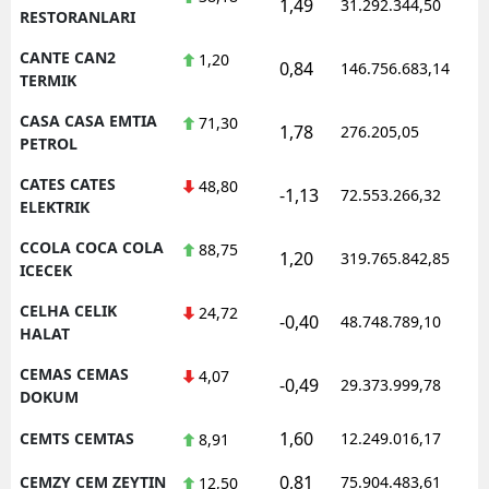
1,49
31.292.344,50
RESTORANLARI
CANTE CAN2
1,20
0,84
146.756.683,14
TERMIK
CASA CASA EMTIA
71,30
1,78
276.205,05
PETROL
CATES CATES
48,80
-1,13
72.553.266,32
ELEKTRIK
CCOLA COCA COLA
88,75
1,20
319.765.842,85
ICECEK
CELHA CELIK
24,72
-0,40
48.748.789,10
HALAT
CEMAS CEMAS
4,07
-0,49
29.373.999,78
DOKUM
1,60
CEMTS CEMTAS
12.249.016,17
8,91
0,81
CEMZY CEM ZEYTIN
75.904.483,61
12,50