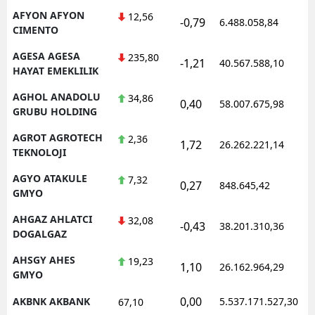
AFYON AFYON
12,56
-0,79
6.488.058,84
CIMENTO
AGESA AGESA
235,80
-1,21
40.567.588,10
HAYAT EMEKLILIK
AGHOL ANADOLU
34,86
0,40
58.007.675,98
GRUBU HOLDING
AGROT AGROTECH
2,36
1,72
26.262.221,14
TEKNOLOJI
AGYO ATAKULE
7,32
0,27
848.645,42
GMYO
AHGAZ AHLATCI
32,08
-0,43
38.201.310,36
DOGALGAZ
AHSGY AHES
19,23
1,10
26.162.964,29
GMYO
0,00
AKBNK AKBANK
5.537.171.527,30
67,10