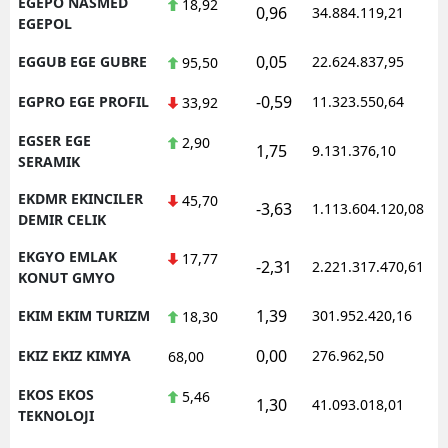
EGEPO NASMED
18,92
0,96
34.884.119,21
EGEPOL
0,05
EGGUB EGE GUBRE
22.624.837,95
95,50
-0,59
EGPRO EGE PROFIL
11.323.550,64
33,92
EGSER EGE
2,90
1,75
9.131.376,10
SERAMIK
EKDMR EKINCILER
45,70
-3,63
1.113.604.120,08
DEMIR CELIK
EKGYO EMLAK
17,77
-2,31
2.221.317.470,61
KONUT GMYO
1,39
EKIM EKIM TURIZM
301.952.420,16
18,30
0,00
EKIZ EKIZ KIMYA
276.962,50
68,00
EKOS EKOS
5,46
1,30
41.093.018,01
TEKNOLOJI