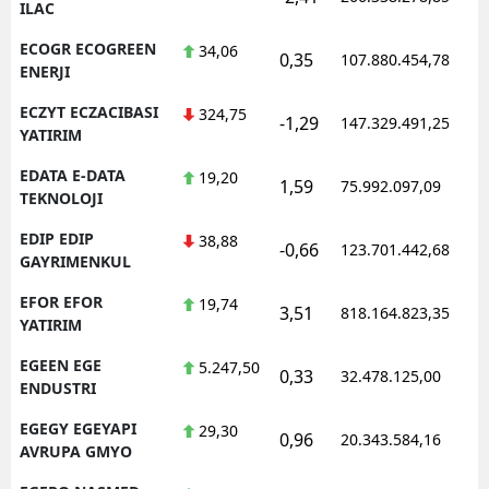
ILAC
ECOGR ECOGREEN
34,06
0,35
107.880.454,78
ENERJI
ECZYT ECZACIBASI
324,75
-1,29
147.329.491,25
YATIRIM
EDATA E-DATA
19,20
1,59
75.992.097,09
TEKNOLOJI
EDIP EDIP
38,88
-0,66
123.701.442,68
GAYRIMENKUL
EFOR EFOR
19,74
3,51
818.164.823,35
YATIRIM
EGEEN EGE
5.247,50
0,33
32.478.125,00
ENDUSTRI
EGEGY EGEYAPI
29,30
0,96
20.343.584,16
AVRUPA GMYO