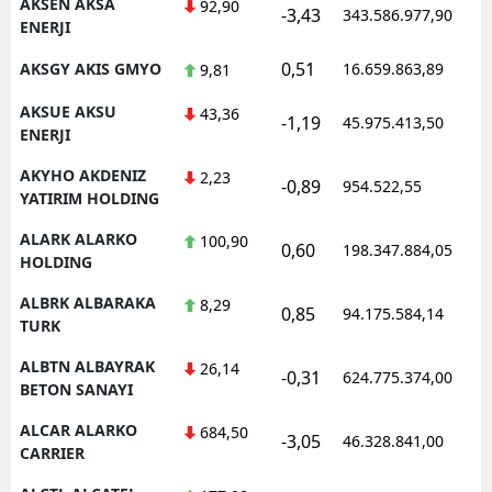
AKSEN AKSA
92,90
-3,43
343.586.977,90
ENERJI
0,51
AKSGY AKIS GMYO
16.659.863,89
9,81
AKSUE AKSU
43,36
-1,19
45.975.413,50
ENERJI
AKYHO AKDENIZ
2,23
-0,89
954.522,55
YATIRIM HOLDING
ALARK ALARKO
100,90
0,60
198.347.884,05
HOLDING
ALBRK ALBARAKA
8,29
0,85
94.175.584,14
TURK
ALBTN ALBAYRAK
26,14
-0,31
624.775.374,00
BETON SANAYI
ALCAR ALARKO
684,50
-3,05
46.328.841,00
CARRIER