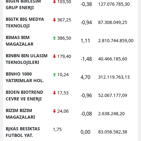
BIGEN BIRLESIM
103,50
-0,38
127.076.785,30
GRUP ENERJI
BIGTK BIG MEDYA
367,25
-0,94
87.308.049,25
TEKNOLOJI
BIMAS BIM
386,50
1,11
2.810.744.859,00
MAGAZALAR
BINBN BIN ULASIM
179,40
-1,48
40.466.185,60
TEKNOLOJILERI
BINHO 1000
10,24
4,70
312.119.763,13
YATIRIMLAR HOL.
BIOEN BIOTREND
17,53
-0,96
52.067.177,09
CEVRE VE ENERJI
BIZIM BIZIM
24,06
-0,08
2.638.248,20
MAGAZALARI
BJKAS BESIKTAS
1,75
0,00
83.058.582,38
FUTBOL YAT.