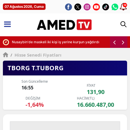
12
07 Ağustos 2026, Cuma
irdi
Nusaybin'de maskeli iki kişi iş yerine kurşun yağdırdı
/
Hisse Senedi Fiyatları
TBORG T.TUBORG
Son Güncelleme
FİYAT
16:55
131,90
DEĞİŞİM
HACİM(TL)
-1,64%
16.660.487,00