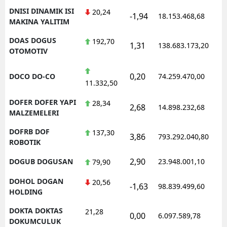
DNISI DINAMIK ISI
20,24
-1,94
18.153.468,68
MAKINA YALITIM
DOAS DOGUS
192,70
1,31
138.683.173,20
OTOMOTIV
0,20
DOCO DO-CO
74.259.470,00
11.332,50
DOFER DOFER YAPI
28,34
2,68
14.898.232,68
MALZEMELERI
DOFRB DOF
137,30
3,86
793.292.040,80
ROBOTIK
2,90
DOGUB DOGUSAN
23.948.001,10
79,90
DOHOL DOGAN
20,56
-1,63
98.839.499,60
HOLDING
DOKTA DOKTAS
21,28
0,00
6.097.589,78
DOKUMCULUK