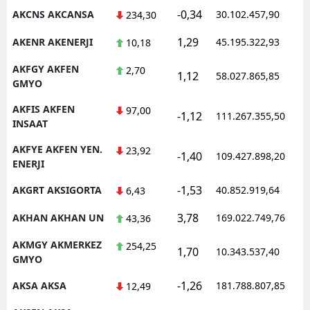
-0,34
AKCNS AKCANSA
30.102.457,90
234,30
1,29
AKENR AKENERJI
45.195.322,93
10,18
AKFGY AKFEN
2,70
1,12
58.027.865,85
GMYO
AKFIS AKFEN
97,00
-1,12
111.267.355,50
INSAAT
AKFYE AKFEN YEN.
23,92
-1,40
109.427.898,20
ENERJI
-1,53
AKGRT AKSIGORTA
40.852.919,64
6,43
3,78
AKHAN AKHAN UN
169.022.749,76
43,36
AKMGY AKMERKEZ
254,25
1,70
10.343.537,40
GMYO
-1,26
AKSA AKSA
181.788.807,85
12,49