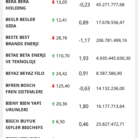
BERA BERA
13,05
-0,23
45.271.777,68
HOLDING
BESLR BESLER
12,41
0,89
17.678.556,47
GIDA
BESTE BEST
28,76
-1,17
206.781.499,16
BRANDS ENERJI
BETAE BETA ENERJI
110,70
1,93
4.935.445.630,30
VE TEKNOLOJI
0,91
BEYAZ BEYAZ FILO
8.587.586,90
24,42
BFREN BOSCH
125,40
-0,63
14.132.236,00
FREN SISTEMLERI
BIENY BIEN YAPI
20,36
1,80
16.177.713,64
URUNLERI
BIGCH BUYUK
6,50
0,46
25.827.472,71
SEFLER BIGCHEFS