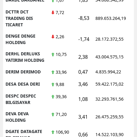
1,67
DCTTR DCT
7,72
-8,53
TRADING DIS
889.653.264,19
TICARET
DENGE DENGE
2,26
-1,74
28.172.372,55
HOLDING
DERHL DERLUKS
10,75
2,38
43.004.575,15
YATIRIM HOLDING
0,47
DERIM DERIMOD
4.835.994,22
33,96
3,46
DESA DESA DERI
59.422.175,02
9,88
DESPC DESPEC
39,36
1,08
32.293.761,56
BILGISAYAR
DEVA DEVA
71,20
3,41
26.475.259,55
HOLDING
DGATE DATAGATE
106,90
0,66
14.522.103,90