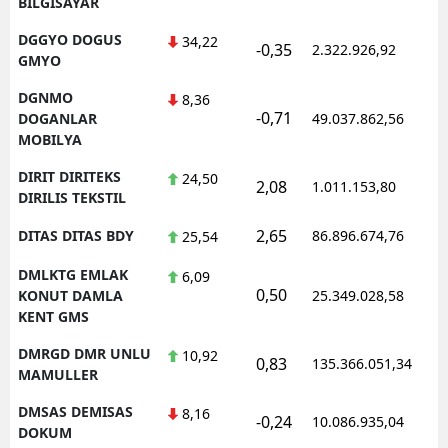
BILGISAYAR
DGGYO DOGUS
34,22
-0,35
2.322.926,92
GMYO
DGNMO
8,36
-0,71
DOGANLAR
49.037.862,56
MOBILYA
DIRIT DIRITEKS
24,50
2,08
1.011.153,80
DIRILIS TEKSTIL
2,65
DITAS DITAS BDY
86.896.674,76
25,54
DMLKTG EMLAK
6,09
0,50
KONUT DAMLA
25.349.028,58
KENT GMS
DMRGD DMR UNLU
10,92
0,83
135.366.051,34
MAMULLER
DMSAS DEMISAS
8,16
-0,24
10.086.935,04
DOKUM