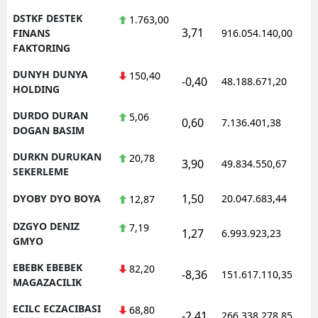
DSTKF DESTEK
1.763,00
3,71
FINANS
916.054.140,00
FAKTORING
DUNYH DUNYA
150,40
-0,40
48.188.671,20
HOLDING
DURDO DURAN
5,06
0,60
7.136.401,38
DOGAN BASIM
DURKN DURUKAN
20,78
3,90
49.834.550,67
SEKERLEME
1,50
DYOBY DYO BOYA
20.047.683,44
12,87
DZGYO DENIZ
7,19
1,27
6.993.923,23
GMYO
EBEBK EBEBEK
82,20
-8,36
151.617.110,35
MAGAZACILIK
ECILC ECZACIBASI
68,80
-2,41
266.338.278,85