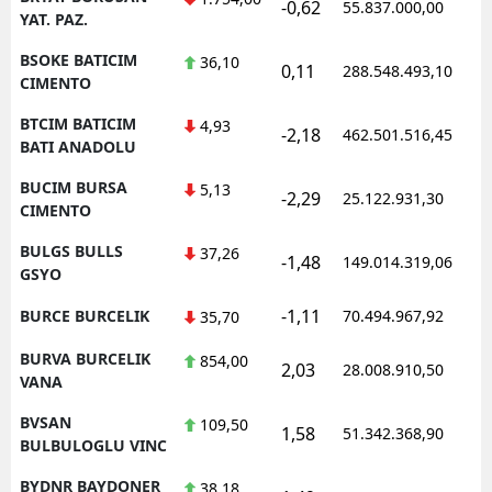
-0,62
55.837.000,00
YAT. PAZ.
BSOKE BATICIM
36,10
0,11
288.548.493,10
CIMENTO
BTCIM BATICIM
4,93
-2,18
462.501.516,45
BATI ANADOLU
BUCIM BURSA
5,13
-2,29
25.122.931,30
CIMENTO
BULGS BULLS
37,26
-1,48
149.014.319,06
GSYO
-1,11
BURCE BURCELIK
70.494.967,92
35,70
BURVA BURCELIK
854,00
2,03
28.008.910,50
VANA
BVSAN
109,50
1,58
51.342.368,90
BULBULOGLU VINC
BYDNR BAYDONER
38,18