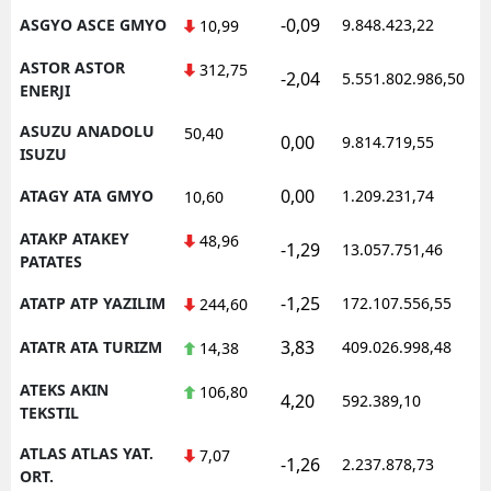
-0,09
ASGYO ASCE GMYO
9.848.423,22
10,99
ASTOR ASTOR
312,75
-2,04
5.551.802.986,50
ENERJI
ASUZU ANADOLU
50,40
0,00
9.814.719,55
ISUZU
0,00
ATAGY ATA GMYO
1.209.231,74
10,60
ATAKP ATAKEY
48,96
-1,29
13.057.751,46
PATATES
-1,25
ATATP ATP YAZILIM
172.107.556,55
244,60
3,83
ATATR ATA TURIZM
409.026.998,48
14,38
ATEKS AKIN
106,80
4,20
592.389,10
TEKSTIL
ATLAS ATLAS YAT.
7,07
-1,26
2.237.878,73
ORT.