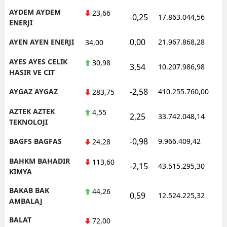
AYDEM AYDEM
23,66
-0,25
17.863.044,56
ENERJI
0,00
AYEN AYEN ENERJI
21.967.868,28
34,00
AYES AYES CELIK
30,98
3,54
10.207.986,98
HASIR VE CIT
-2,58
AYGAZ AYGAZ
410.255.760,00
283,75
AZTEK AZTEK
4,55
2,25
33.742.048,14
TEKNOLOJI
-0,98
BAGFS BAGFAS
9.966.409,42
24,28
BAHKM BAHADIR
113,60
-2,15
43.515.295,30
KIMYA
BAKAB BAK
44,26
0,59
12.524.225,32
AMBALAJ
BALAT
72,00