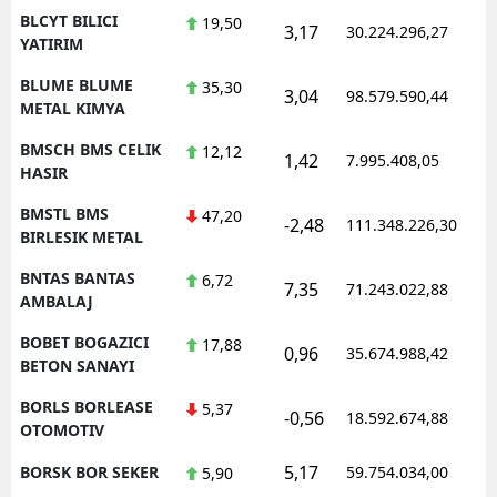
BLCYT BILICI
19,50
3,17
30.224.296,27
YATIRIM
BLUME BLUME
35,30
3,04
98.579.590,44
METAL KIMYA
BMSCH BMS CELIK
12,12
1,42
7.995.408,05
HASIR
BMSTL BMS
47,20
-2,48
111.348.226,30
BIRLESIK METAL
BNTAS BANTAS
6,72
7,35
71.243.022,88
AMBALAJ
BOBET BOGAZICI
17,88
0,96
35.674.988,42
BETON SANAYI
BORLS BORLEASE
5,37
-0,56
18.592.674,88
OTOMOTIV
5,17
BORSK BOR SEKER
59.754.034,00
5,90