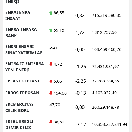
ENERJI
ENKAI ENKA
86,55
0,82
715.319.580,35
INSAAT
ENPRA ENPARA
59,15
1,72
1.312.757,50
BANK
ENSRI ENSARI
5,27
0,00
103.459.460,76
SINAI YATIRIMLAR
ENTRA IC ENTERRA
4,72
-1,26
72.431.981,97
YEN. ENERJI
-2,25
EPLAS EGEPLAST
32.288.384,35
5,66
-0,13
ERBOS ERBOSAN
4.103.032,40
154,60
ERCB ERCIYAS
47,70
0,00
20.629.148,78
CELIK BORU
EREGL EREGLI
38,60
-7,12
10.353.227.841,94
DEMIR CELIK