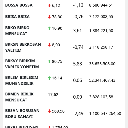
-1,13
BOSSA BOSSA
8.580.944,51
6,12
-0,76
BRISA BRISA
7.172.008,55
78,30
BRKO BIRKO
10,90
3,61
1.384.221,50
MENSUCAT
BRKSN BERKOSAN
8,00
-0,74
2.118.258,17
YALITIM
BRKVY BIRIKIM
80,75
5,83
33.653.508,00
VARLIK YONETIM
BRLSM BIRLESIM
16,14
0,06
52.341.467,43
MUHENDISLIK
BRMEN BIRLIK
17,62
0,00
3.828.103,58
MENSUCAT
BRSAN BORUSAN
568,50
-2,49
1.100.547.264,50
BORU SANAYI
BRYAT BORUSAN
1.754,00