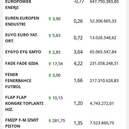
-0,77
EUROPOWER
647.750.383,80
ENERJI
EUREN EUROPEN
3,90
0,26
52.306.665,33
ENDUSTRI
EUYO EURO YAT.
5,63
0,72
13.026.548,62
ORT.
3,64
EYGYO EYG GMYO
65.065.547,84
2,85
4,22
FADE FADE GIDA
231.058.248,51
17,54
FENER
3,06
1,66
FENERBAHCE
217.310.628,83
FUTBOL
FLAP FLAP
10,15
1,20
KONGRE TOPLANTI
4.743.272,01
HIZ.
FMIZP F-M IZMIT
281,75
1,35
7.523.860,75
PISTON