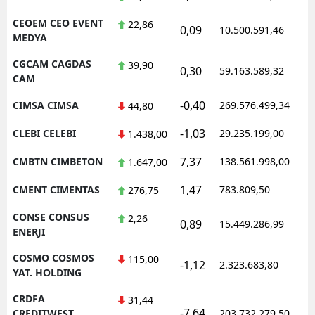
CEOEM CEO EVENT
22,86
0,09
10.500.591,46
MEDYA
CGCAM CAGDAS
39,90
0,30
59.163.589,32
CAM
-0,40
CIMSA CIMSA
269.576.499,34
44,80
-1,03
CLEBI CELEBI
29.235.199,00
1.438,00
7,37
CMBTN CIMBETON
138.561.998,00
1.647,00
1,47
CMENT CIMENTAS
783.809,50
276,75
CONSE CONSUS
2,26
0,89
15.449.286,99
ENERJI
COSMO COSMOS
115,00
-1,12
2.323.683,80
YAT. HOLDING
CRDFA
31,44
-7,64
CREDITWEST
203.732.279,50