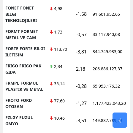
FONET FONET
4,98
-1,58
BILGI
91.601.952,65
TEKNOLOJILERI
FORMT FORMET
1,73
-0,57
33.117.940,08
METAL VE CAM
FORTE FORTE BILGI
113,70
-3,81
344.749.933,00
ILETISIM
FRIGO FRIGO PAK
2,34
2,18
206.886.127,37
GIDA
FRMPL FORMUL
35,14
-0,28
65.953.176,32
PLASTIK VE METAL
FROTO FORD
77,60
-1,27
1.177.423.043,20
OTOSAN
FZLGY FUZUL
10,46
-3,51
149.887.789,23
GMYO