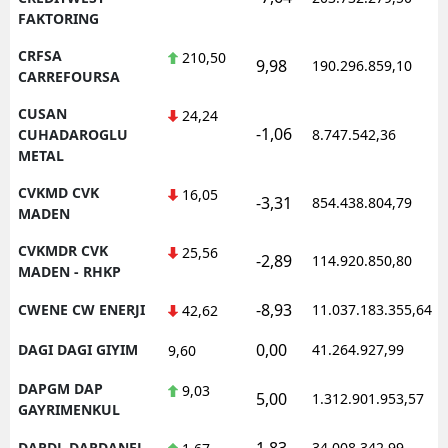
FAKTORING
CRFSA
210,50
9,98
190.296.859,10
CARREFOURSA
CUSAN
24,24
-1,06
CUHADAROGLU
8.747.542,36
METAL
CVKMD CVK
16,05
-3,31
854.438.804,79
MADEN
CVKMDR CVK
25,56
-2,89
114.920.850,80
MADEN - RHKP
-8,93
CWENE CW ENERJI
11.037.183.355,64
42,62
0,00
DAGI DAGI GIYIM
41.264.927,99
9,60
DAPGM DAP
9,03
5,00
1.312.901.953,57
GAYRIMENKUL
1,83
DARDL DARDANEL
34.008.342,99