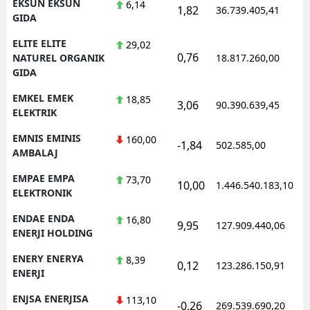
EKSUN EKSUN
6,14
1,82
36.739.405,41
GIDA
ELITE ELITE
29,02
0,76
NATUREL ORGANIK
18.817.260,00
GIDA
EMKEL EMEK
18,85
3,06
90.390.639,45
ELEKTRIK
EMNIS EMINIS
160,00
-1,84
502.585,00
AMBALAJ
EMPAE EMPA
73,70
10,00
1.446.540.183,10
ELEKTRONIK
ENDAE ENDA
16,80
9,95
127.909.440,06
ENERJI HOLDING
ENERY ENERYA
8,39
0,12
123.286.150,91
ENERJI
ENJSA ENERJISA
113,10
-0,26
269.539.690,20