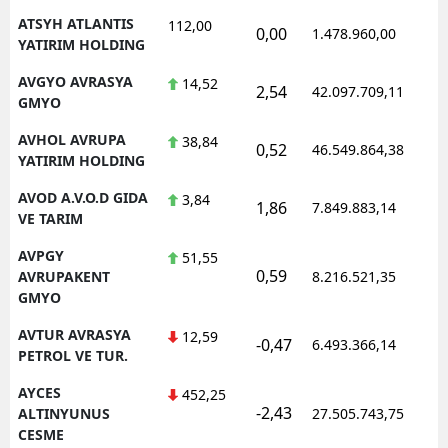
ATSYH ATLANTIS
112,00
0,00
1.478.960,00
YATIRIM HOLDING
AVGYO AVRASYA
14,52
2,54
42.097.709,11
GMYO
AVHOL AVRUPA
38,84
0,52
46.549.864,38
YATIRIM HOLDING
AVOD A.V.O.D GIDA
3,84
1,86
7.849.883,14
VE TARIM
AVPGY
51,55
0,59
AVRUPAKENT
8.216.521,35
GMYO
AVTUR AVRASYA
12,59
-0,47
6.493.366,14
PETROL VE TUR.
AYCES
452,25
-2,43
ALTINYUNUS
27.505.743,75
CESME