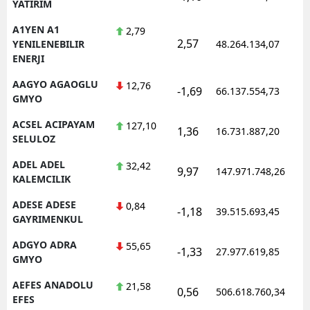
YATIRIM
A1YEN A1
2,79
2,57
YENILENEBILIR
48.264.134,07
ENERJI
AAGYO AGAOGLU
12,76
-1,69
66.137.554,73
GMYO
ACSEL ACIPAYAM
127,10
1,36
16.731.887,20
SELULOZ
ADEL ADEL
32,42
9,97
147.971.748,26
KALEMCILIK
ADESE ADESE
0,84
-1,18
39.515.693,45
GAYRIMENKUL
ADGYO ADRA
55,65
-1,33
27.977.619,85
GMYO
AEFES ANADOLU
21,58
0,56
506.618.760,34
EFES