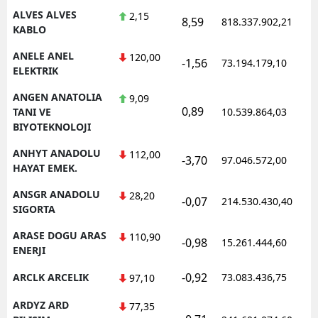
ALVES ALVES
2,15
8,59
818.337.902,21
KABLO
ANELE ANEL
120,00
-1,56
73.194.179,10
ELEKTRIK
ANGEN ANATOLIA
9,09
0,89
TANI VE
10.539.864,03
BIYOTEKNOLOJI
ANHYT ANADOLU
112,00
-3,70
97.046.572,00
HAYAT EMEK.
ANSGR ANADOLU
28,20
-0,07
214.530.430,40
SIGORTA
ARASE DOGU ARAS
110,90
-0,98
15.261.444,60
ENERJI
-0,92
ARCLK ARCELIK
73.083.436,75
97,10
ARDYZ ARD
77,35