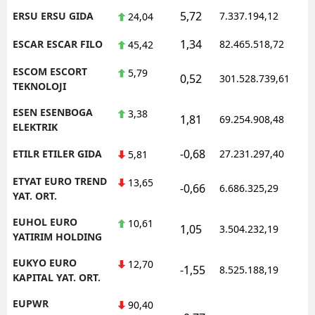
5,72
ERSU ERSU GIDA
7.337.194,12
24,04
1,34
ESCAR ESCAR FILO
82.465.518,72
45,42
ESCOM ESCORT
5,79
0,52
301.528.739,61
TEKNOLOJI
ESEN ESENBOGA
3,38
1,81
69.254.908,48
ELEKTRIK
-0,68
ETILR ETILER GIDA
27.231.297,40
5,81
ETYAT EURO TREND
13,65
-0,66
6.686.325,29
YAT. ORT.
EUHOL EURO
10,61
1,05
3.504.232,19
YATIRIM HOLDING
EUKYO EURO
12,70
-1,55
8.525.188,19
KAPITAL YAT. ORT.
EUPWR
90,40