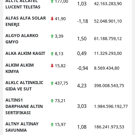
ALCTL ALCATEL
177,00
1,03
42.163.283,90
LUCENT TELETAS
ALFAS ALFA SOLAR
41,90
-1,18
52.048.901,10
ENERJI
ALGYO ALARKO
3,39
1,50
61.188.759,12
GMYO
0,49
ALKA ALKIM KAGIT
11.329.293,00
8,13
ALKIM ALKIM
15,82
-0,94
8.569.434,80
KIMYA
ALKLC ALTINKILIC
437,75
4,23
398.008.543,75
GIDA VE SUT
ALTINS1
73,21
3,03
DARPHANE ALTIN
1.984.596.192,77
SERTIFIKASI
ALTNY ALTINAY
15,97
1,08
186.241.973,53
SAVUNMA