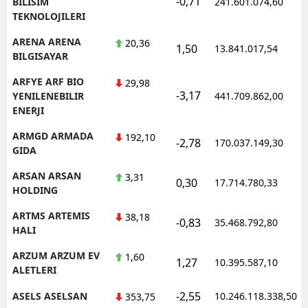
-0,71
BILISIM
241.601.074,60
TEKNOLOJILERI
ARENA ARENA
20,36
1,50
13.841.017,54
BILGISAYAR
ARFYE ARF BIO
29,98
-3,17
YENILENEBILIR
441.709.862,00
ENERJI
ARMGD ARMADA
192,10
-2,78
170.037.149,30
GIDA
ARSAN ARSAN
3,31
0,30
17.714.780,33
HOLDING
ARTMS ARTEMIS
38,18
-0,83
35.468.792,80
HALI
ARZUM ARZUM EV
1,60
1,27
10.395.587,10
ALETLERI
-2,55
ASELS ASELSAN
10.246.118.338,50
353,75