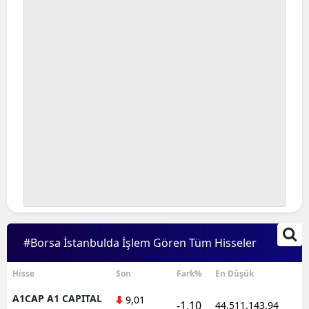
#Borsa İstanbulda İşlem Gören Tüm Hisseler
Hisse
Son
Fark%
En Düşük
A1CAP A1 CAPITAL
9,01
-1,10
44.511.143,94