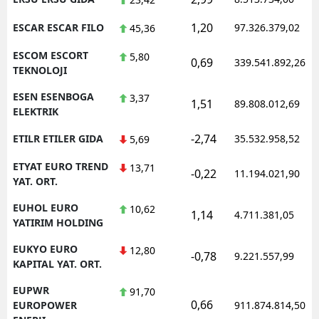
1,20
ESCAR ESCAR FILO
97.326.379,02
45,36
ESCOM ESCORT
5,80
0,69
339.541.892,26
TEKNOLOJI
ESEN ESENBOGA
3,37
1,51
89.808.012,69
ELEKTRIK
-2,74
ETILR ETILER GIDA
35.532.958,52
5,69
ETYAT EURO TREND
13,71
-0,22
11.194.021,90
YAT. ORT.
EUHOL EURO
10,62
1,14
4.711.381,05
YATIRIM HOLDING
EUKYO EURO
12,80
-0,78
9.221.557,99
KAPITAL YAT. ORT.
EUPWR
91,70
0,66
EUROPOWER
911.874.814,50