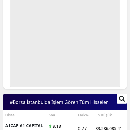
#Borsa İstanbulda İşlem Gören Tüm Hisseler
Hisse
Son
Fark%
En Düşük
A1CAP A1 CAPITAL
9,18
0,77
83.586.085,41