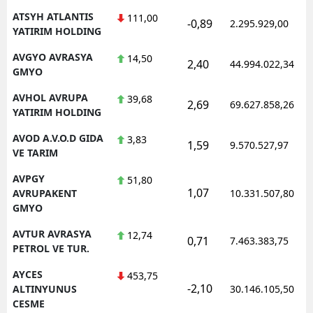
ATSYH ATLANTIS
111,00
-0,89
2.295.929,00
YATIRIM HOLDING
AVGYO AVRASYA
14,50
2,40
44.994.022,34
GMYO
AVHOL AVRUPA
39,68
2,69
69.627.858,26
YATIRIM HOLDING
AVOD A.V.O.D GIDA
3,83
1,59
9.570.527,97
VE TARIM
AVPGY
51,80
1,07
AVRUPAKENT
10.331.507,80
GMYO
AVTUR AVRASYA
12,74
0,71
7.463.383,75
PETROL VE TUR.
AYCES
453,75
-2,10
ALTINYUNUS
30.146.105,50
CESME