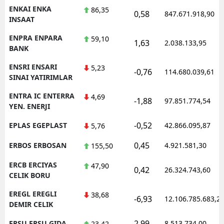
ENKAI ENKA
86,35
0,58
847.671.918,90
INSAAT
ENPRA ENPARA
59,10
1,63
2.038.133,95
BANK
ENSRI ENSARI
5,23
-0,76
114.680.039,61
SINAI YATIRIMLAR
ENTRA IC ENTERRA
4,69
-1,88
97.851.774,54
YEN. ENERJI
-0,52
EPLAS EGEPLAST
42.866.095,87
5,76
0,45
ERBOS ERBOSAN
4.921.581,30
155,50
ERCB ERCIYAS
47,90
0,42
26.324.743,60
CELIK BORU
EREGL EREGLI
38,68
-6,93
12.106.785.683,2
DEMIR CELIK
2,99
ERSU ERSU GIDA
8.513.734,00
23,42