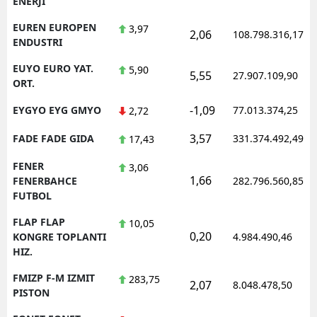
ENERJI
EUREN EUROPEN
3,97
2,06
108.798.316,17
ENDUSTRI
EUYO EURO YAT.
5,90
5,55
27.907.109,90
ORT.
-1,09
EYGYO EYG GMYO
77.013.374,25
2,72
3,57
FADE FADE GIDA
331.374.492,49
17,43
FENER
3,06
1,66
FENERBAHCE
282.796.560,85
FUTBOL
FLAP FLAP
10,05
0,20
KONGRE TOPLANTI
4.984.490,46
HIZ.
FMIZP F-M IZMIT
283,75
2,07
8.048.478,50
PISTON