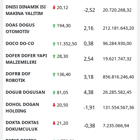
DNISI DINAMIK ISI
20,12
-2,52
20.720.268,32
MAKINA YALITIM
DOAS DOGUS
194,30
2,16
212.181.643,20
OTOMOTIV
0,38
DOCO DO-CO
96.284.930,00
11.352,50
DOFER DOFER YAPI
28,30
2,54
19.621.747,32
MALZEMELERI
DOFRB DOF
136,40
3,18
856.816.246,40
ROBOTIK
4,38
DOGUB DOGUSAN
26.285.582,45
81,05
DOHOL DOGAN
20,50
-1,91
131.554.567,36
HOLDING
DOKTA DOKTAS
21,20
-0,38
7.235.066,94
DOKUMCULUK