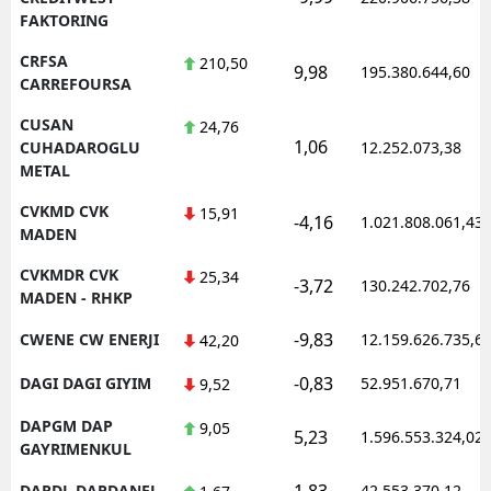
FAKTORING
CRFSA
210,50
9,98
195.380.644,60
CARREFOURSA
CUSAN
24,76
1,06
CUHADAROGLU
12.252.073,38
METAL
CVKMD CVK
15,91
-4,16
1.021.808.061,43
MADEN
CVKMDR CVK
25,34
-3,72
130.242.702,76
MADEN - RHKP
-9,83
CWENE CW ENERJI
12.159.626.735,6
42,20
-0,83
DAGI DAGI GIYIM
52.951.670,71
9,52
DAPGM DAP
9,05
5,23
1.596.553.324,02
GAYRIMENKUL
1,83
DARDL DARDANEL
42.553.370,12