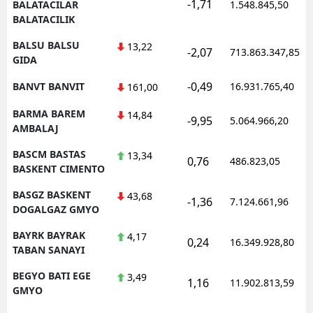
-1,71
BALATACILAR
1.548.845,50
BALATACILIK
BALSU BALSU
13,22
-2,07
713.863.347,85
GIDA
-0,49
BANVT BANVIT
16.931.765,40
161,00
BARMA BAREM
14,84
-9,95
5.064.966,20
AMBALAJ
BASCM BASTAS
13,34
0,76
486.823,05
BASKENT CIMENTO
BASGZ BASKENT
43,68
-1,36
7.124.661,96
DOGALGAZ GMYO
BAYRK BAYRAK
4,17
0,24
16.349.928,80
TABAN SANAYI
BEGYO BATI EGE
3,49
1,16
11.902.813,59
GMYO