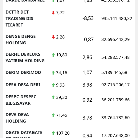
1,67
DCTTR DCT
7,72
-8,53
TRADING DIS
935.141.480,32
TICARET
DENGE DENGE
2,28
-0,87
32.696.442,29
HOLDING
DERHL DERLUKS
10,80
2,86
54.288.577,48
YATIRIM HOLDING
1,07
DERIM DERIMOD
5.189.445,68
34,16
3,98
DESA DESA DERI
92.715.206,17
9,93
DESPC DESPEC
39,30
0,92
36.201.759,66
BILGISAYAR
DEVA DEVA
71,45
3,78
33.764.732,60
HOLDING
DGATE DATAGATE
107,20
0,94
17.207.648,00