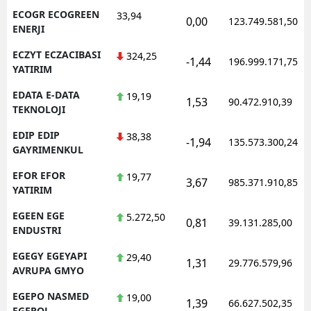
ECOGR ECOGREEN
33,94
0,00
123.749.581,50
ENERJI
ECZYT ECZACIBASI
324,25
-1,44
196.999.171,75
YATIRIM
EDATA E-DATA
19,19
1,53
90.472.910,39
TEKNOLOJI
EDIP EDIP
38,38
-1,94
135.573.300,24
GAYRIMENKUL
EFOR EFOR
19,77
3,67
985.371.910,85
YATIRIM
EGEEN EGE
5.272,50
0,81
39.131.285,00
ENDUSTRI
EGEGY EGEYAPI
29,40
1,31
29.776.579,96
AVRUPA GMYO
EGEPO NASMED
19,00
1,39
66.627.502,35
EGEPOL