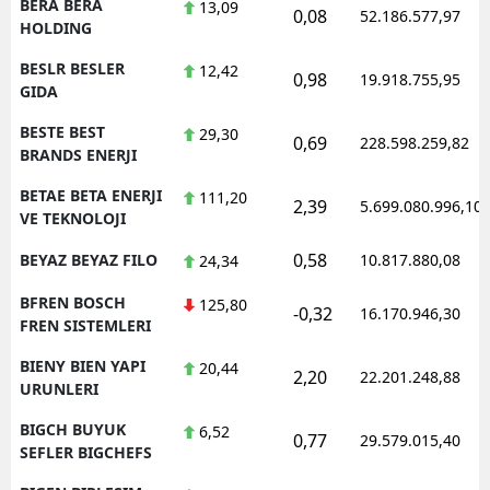
BERA BERA
13,09
0,08
52.186.577,97
HOLDING
BESLR BESLER
12,42
0,98
19.918.755,95
GIDA
BESTE BEST
29,30
0,69
228.598.259,82
BRANDS ENERJI
BETAE BETA ENERJI
111,20
2,39
5.699.080.996,10
VE TEKNOLOJI
0,58
BEYAZ BEYAZ FILO
10.817.880,08
24,34
BFREN BOSCH
125,80
-0,32
16.170.946,30
FREN SISTEMLERI
BIENY BIEN YAPI
20,44
2,20
22.201.248,88
URUNLERI
BIGCH BUYUK
6,52
0,77
29.579.015,40
SEFLER BIGCHEFS