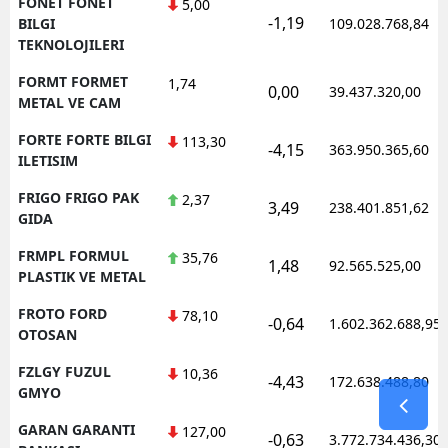
FONET FONET
5,00
-1,19
BILGI
109.028.768,84
TEKNOLOJILERI
FORMT FORMET
1,74
0,00
39.437.320,00
METAL VE CAM
FORTE FORTE BILGI
113,30
-4,15
363.950.365,60
ILETISIM
FRIGO FRIGO PAK
2,37
3,49
238.401.851,62
GIDA
FRMPL FORMUL
35,76
1,48
92.565.525,00
PLASTIK VE METAL
FROTO FORD
78,10
-0,64
1.602.362.688,95
OTOSAN
FZLGY FUZUL
10,36
-4,43
172.638.488,80
GMYO
GARAN GARANTI
127,00
-0,63
3.772.734.436,30