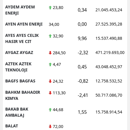
AYDEM AYDEM
23,80
0,34
21.045.453,24
ENERJI
0,00
AYEN AYEN ENERJI
27.525.395,28
34,00
AYES AYES CELIK
32,90
9,96
15.537.490,88
HASIR VE CIT
-2,32
AYGAZ AYGAZ
471.219.693,00
284,50
AZTEK AZTEK
4,47
0,45
43.048.452,97
TEKNOLOJI
-0,82
BAGFS BAGFAS
12.758.532,52
24,32
BAHKM BAHADIR
113,30
-2,41
50.717.086,70
KIMYA
BAKAB BAK
44,68
1,55
15.758.914,54
AMBALAJ
BALAT
72,00