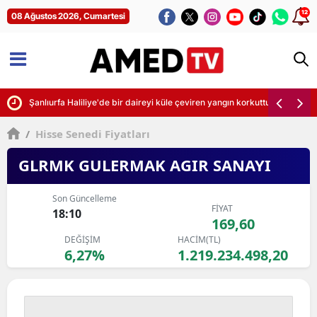
12
08 Ağustos 2026, Cumartesi
Şanlıurfa Haliliye'de bir daireyi küle çeviren yangın korkuttu
/
Hisse Senedi Fiyatları
GLRMK GULERMAK AGIR SANAYI
Son Güncelleme
FİYAT
18:10
169,60
DEĞİŞİM
HACİM(TL)
6,27%
1.219.234.498,20