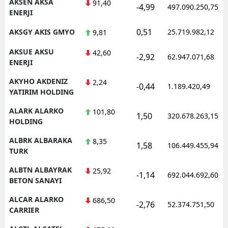
AKSEN AKSA
91,40
-4,99
497.090.250,75
ENERJI
0,51
AKSGY AKIS GMYO
25.719.982,12
9,81
AKSUE AKSU
42,60
-2,92
62.947.071,68
ENERJI
AKYHO AKDENIZ
2,24
-0,44
1.189.420,49
YATIRIM HOLDING
ALARK ALARKO
101,80
1,50
320.678.263,15
HOLDING
ALBRK ALBARAKA
8,35
1,58
106.449.455,94
TURK
ALBTN ALBAYRAK
25,92
-1,14
692.044.692,60
BETON SANAYI
ALCAR ALARKO
686,50
-2,76
52.374.751,50
CARRIER