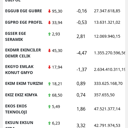
-0,16
EGGUB EGE GUBRE
27.347.618,85
95,30
-0,53
EGPRO EGE PROFIL
13.631.321,02
33,94
EGSER EGE
2,93
2,81
12.069.940,15
SERAMIK
EKDMR EKINCILER
45,30
-4,47
1.355.270.596,56
DEMIR CELIK
EKGYO EMLAK
17,94
-1,37
2.634.410.311,19
KONUT GMYO
0,89
EKIM EKIM TURIZM
333.625.168,70
18,21
0,74
EKIZ EKIZ KIMYA
357.655,50
68,50
EKOS EKOS
5,49
1,86
47.521.377,14
TEKNOLOJI
EKSUN EKSUN
6,23
3,32
42.791.974,53