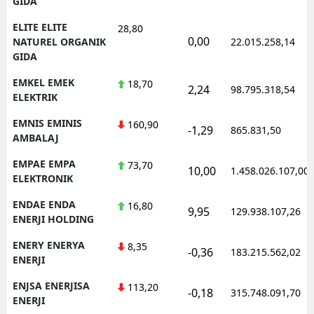
GIDA
ELITE ELITE
28,80
0,00
NATUREL ORGANIK
22.015.258,14
GIDA
EMKEL EMEK
18,70
2,24
98.795.318,54
ELEKTRIK
EMNIS EMINIS
160,90
-1,29
865.831,50
AMBALAJ
EMPAE EMPA
73,70
10,00
1.458.026.107,00
ELEKTRONIK
ENDAE ENDA
16,80
9,95
129.938.107,26
ENERJI HOLDING
ENERY ENERYA
8,35
-0,36
183.215.562,02
ENERJI
ENJSA ENERJISA
113,20
-0,18
315.748.091,70
ENERJI