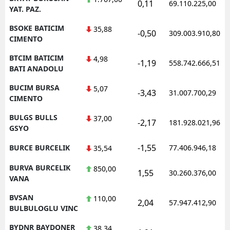
0,11
69.110.225,00
YAT. PAZ.
BSOKE BATICIM
35,88
-0,50
309.003.910,80
CIMENTO
BTCIM BATICIM
4,98
-1,19
558.742.666,51
BATI ANADOLU
BUCIM BURSA
5,07
-3,43
31.007.700,29
CIMENTO
BULGS BULLS
37,00
-2,17
181.928.021,96
GSYO
-1,55
BURCE BURCELIK
77.406.946,18
35,54
BURVA BURCELIK
850,00
1,55
30.260.376,00
VANA
BVSAN
110,00
2,04
57.947.412,90
BULBULOGLU VINC
BYDNR BAYDONER
38,34