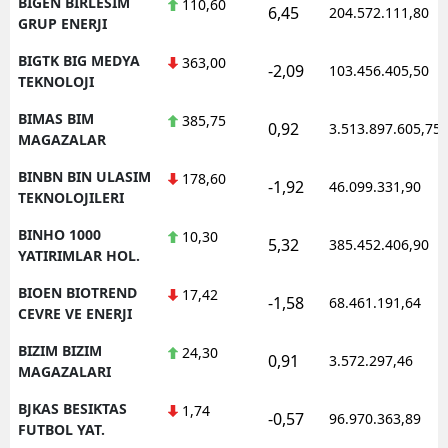
BIGEN BIRLESIM
110,60
6,45
204.572.111,80
GRUP ENERJI
BIGTK BIG MEDYA
363,00
-2,09
103.456.405,50
TEKNOLOJI
BIMAS BIM
385,75
0,92
3.513.897.605,75
MAGAZALAR
BINBN BIN ULASIM
178,60
-1,92
46.099.331,90
TEKNOLOJILERI
BINHO 1000
10,30
5,32
385.452.406,90
YATIRIMLAR HOL.
BIOEN BIOTREND
17,42
-1,58
68.461.191,64
CEVRE VE ENERJI
BIZIM BIZIM
24,30
0,91
3.572.297,46
MAGAZALARI
BJKAS BESIKTAS
1,74
-0,57
96.970.363,89
FUTBOL YAT.