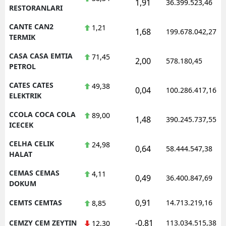
1,91
36.399.523,46
RESTORANLARI
CANTE CAN2
1,21
1,68
199.678.042,27
TERMIK
CASA CASA EMTIA
71,45
2,00
578.180,45
PETROL
CATES CATES
49,38
0,04
100.286.417,16
ELEKTRIK
CCOLA COCA COLA
89,00
1,48
390.245.737,55
ICECEK
CELHA CELIK
24,98
0,64
58.444.547,38
HALAT
CEMAS CEMAS
4,11
0,49
36.400.847,69
DOKUM
0,91
CEMTS CEMTAS
14.713.219,16
8,85
-0,81
CEMZY CEM ZEYTIN
113.034.515,38
12,30