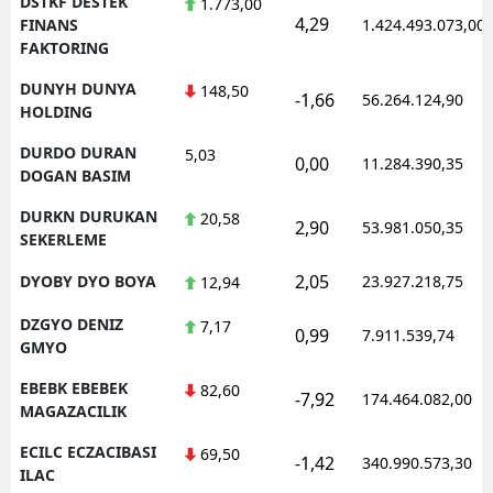
DSTKF DESTEK
1.773,00
4,29
FINANS
1.424.493.073,00
FAKTORING
DUNYH DUNYA
148,50
-1,66
56.264.124,90
HOLDING
DURDO DURAN
5,03
0,00
11.284.390,35
DOGAN BASIM
DURKN DURUKAN
20,58
2,90
53.981.050,35
SEKERLEME
2,05
DYOBY DYO BOYA
23.927.218,75
12,94
DZGYO DENIZ
7,17
0,99
7.911.539,74
GMYO
EBEBK EBEBEK
82,60
-7,92
174.464.082,00
MAGAZACILIK
ECILC ECZACIBASI
69,50
-1,42
340.990.573,30
ILAC