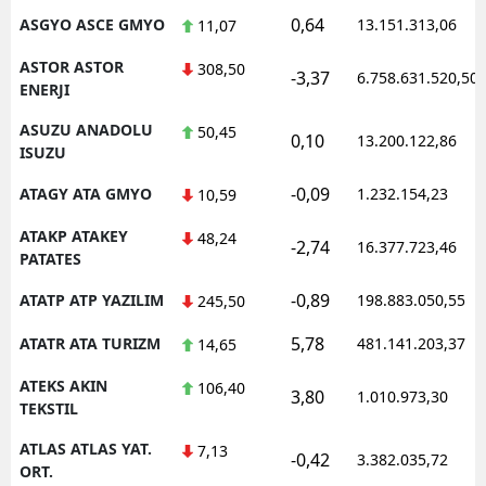
0,64
ASGYO ASCE GMYO
13.151.313,06
11,07
ASTOR ASTOR
308,50
-3,37
6.758.631.520,50
ENERJI
ASUZU ANADOLU
50,45
0,10
13.200.122,86
ISUZU
-0,09
ATAGY ATA GMYO
1.232.154,23
10,59
ATAKP ATAKEY
48,24
-2,74
16.377.723,46
PATATES
-0,89
ATATP ATP YAZILIM
198.883.050,55
245,50
5,78
ATATR ATA TURIZM
481.141.203,37
14,65
ATEKS AKIN
106,40
3,80
1.010.973,30
TEKSTIL
ATLAS ATLAS YAT.
7,13
-0,42
3.382.035,72
ORT.