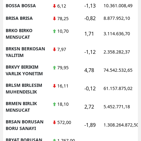
-1,13
BOSSA BOSSA
10.361.008,49
6,12
-0,82
BRISA BRISA
8.877.952,10
78,25
BRKO BIRKO
10,70
1,71
3.114.636,70
MENSUCAT
BRKSN BERKOSAN
7,97
-1,12
2.358.282,37
YALITIM
BRKVY BIRIKIM
79,95
4,78
74.542.532,65
VARLIK YONETIM
BRLSM BIRLESIM
16,11
-0,12
61.157.875,02
MUHENDISLIK
BRMEN BIRLIK
18,10
2,72
5.452.771,18
MENSUCAT
BRSAN BORUSAN
572,00
-1,89
1.308.264.872,50
BORU SANAYI
BRYAT BORUSAN
1.767,00