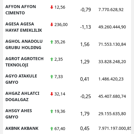
AFYON AFYON
12,56
-0,79
7.770.628,92
CIMENTO
AGESA AGESA
236,00
-1,13
49.260.444,90
HAYAT EMEKLILIK
AGHOL ANADOLU
35,26
1,56
71.553.130,84
GRUBU HOLDING
AGROT AGROTECH
2,35
1,29
33.828.248,20
TEKNOLOJI
AGYO ATAKULE
7,33
0,41
1.486.420,23
GMYO
AHGAZ AHLATCI
32,14
-0,25
45.407.680,74
DOGALGAZ
AHSGY AHES
19,36
1,79
29.155.635,80
GMYO
0,45
AKBNK AKBANK
7.971.197.000,85
67,40