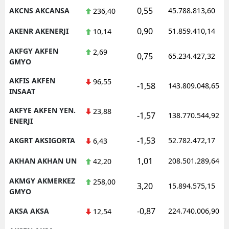
0,55
AKCNS AKCANSA
45.788.813,60
236,40
0,90
AKENR AKENERJI
51.859.410,14
10,14
AKFGY AKFEN
2,69
0,75
65.234.427,32
GMYO
AKFIS AKFEN
96,55
-1,58
143.809.048,65
INSAAT
AKFYE AKFEN YEN.
23,88
-1,57
138.770.544,92
ENERJI
-1,53
AKGRT AKSIGORTA
52.782.472,17
6,43
1,01
AKHAN AKHAN UN
208.501.289,64
42,20
AKMGY AKMERKEZ
258,00
3,20
15.894.575,15
GMYO
-0,87
AKSA AKSA
224.740.006,90
12,54