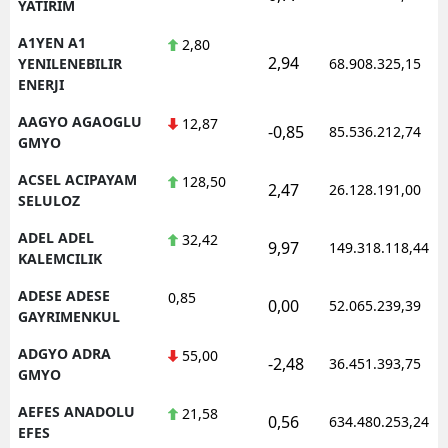
YATIRIM
A1YEN A1
2,80
2,94
YENILENEBILIR
68.908.325,15
ENERJI
AAGYO AGAOGLU
12,87
-0,85
85.536.212,74
GMYO
ACSEL ACIPAYAM
128,50
2,47
26.128.191,00
SELULOZ
ADEL ADEL
32,42
9,97
149.318.118,44
KALEMCILIK
ADESE ADESE
0,85
0,00
52.065.239,39
GAYRIMENKUL
ADGYO ADRA
55,00
-2,48
36.451.393,75
GMYO
AEFES ANADOLU
21,58
0,56
634.480.253,24
EFES