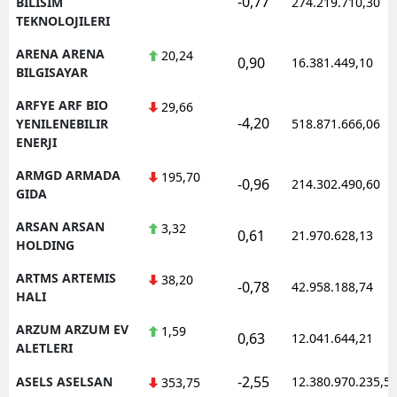
-0,77
BILISIM
274.219.710,30
TEKNOLOJILERI
ARENA ARENA
20,24
0,90
16.381.449,10
BILGISAYAR
ARFYE ARF BIO
29,66
-4,20
YENILENEBILIR
518.871.666,06
ENERJI
ARMGD ARMADA
195,70
-0,96
214.302.490,60
GIDA
ARSAN ARSAN
3,32
0,61
21.970.628,13
HOLDING
ARTMS ARTEMIS
38,20
-0,78
42.958.188,74
HALI
ARZUM ARZUM EV
1,59
0,63
12.041.644,21
ALETLERI
-2,55
ASELS ASELSAN
12.380.970.235,5
353,75