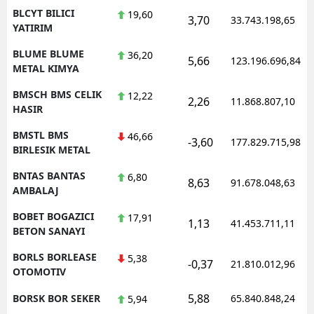
BLCYT BILICI
19,60
3,70
33.743.198,65
YATIRIM
BLUME BLUME
36,20
5,66
123.196.696,84
METAL KIMYA
BMSCH BMS CELIK
12,22
2,26
11.868.807,10
HASIR
BMSTL BMS
46,66
-3,60
177.829.715,98
BIRLESIK METAL
BNTAS BANTAS
6,80
8,63
91.678.048,63
AMBALAJ
BOBET BOGAZICI
17,91
1,13
41.453.711,11
BETON SANAYI
BORLS BORLEASE
5,38
-0,37
21.810.012,96
OTOMOTIV
5,88
BORSK BOR SEKER
65.840.848,24
5,94