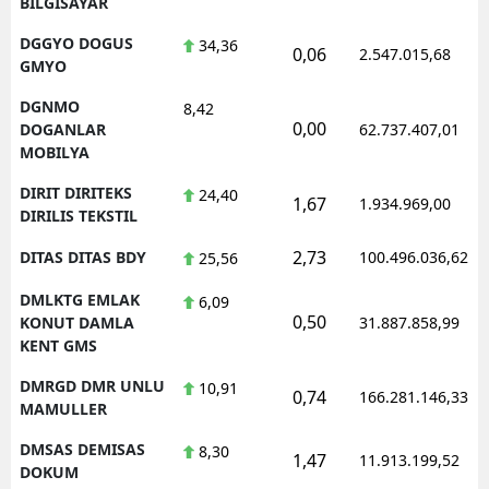
BILGISAYAR
DGGYO DOGUS
34,36
0,06
2.547.015,68
GMYO
DGNMO
8,42
0,00
DOGANLAR
62.737.407,01
MOBILYA
DIRIT DIRITEKS
24,40
1,67
1.934.969,00
DIRILIS TEKSTIL
2,73
DITAS DITAS BDY
100.496.036,62
25,56
DMLKTG EMLAK
6,09
0,50
KONUT DAMLA
31.887.858,99
KENT GMS
DMRGD DMR UNLU
10,91
0,74
166.281.146,33
MAMULLER
DMSAS DEMISAS
8,30
1,47
11.913.199,52
DOKUM