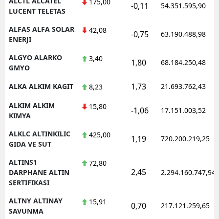
ALCTL ALCATEL
175,00
-0,11
54.351.595,90
LUCENT TELETAS
ALFAS ALFA SOLAR
42,08
-0,75
63.190.488,98
ENERJI
ALGYO ALARKO
3,40
1,80
68.184.250,48
GMYO
1,73
ALKA ALKIM KAGIT
21.693.762,43
8,23
ALKIM ALKIM
15,80
-1,06
17.151.003,52
KIMYA
ALKLC ALTINKILIC
425,00
1,19
720.200.219,25
GIDA VE SUT
ALTINS1
72,80
2,45
DARPHANE ALTIN
2.294.160.747,94
SERTIFIKASI
ALTNY ALTINAY
15,91
0,70
217.121.259,65
SAVUNMA