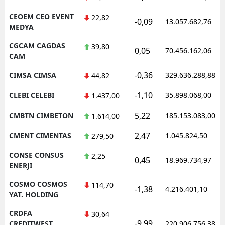
CEOEM CEO EVENT
22,82
-0,09
13.057.682,76
MEDYA
CGCAM CAGDAS
39,80
0,05
70.456.162,06
CAM
-0,36
CIMSA CIMSA
329.636.288,88
44,82
-1,10
CLEBI CELEBI
35.898.068,00
1.437,00
5,22
CMBTN CIMBETON
185.153.083,00
1.614,00
2,47
CMENT CIMENTAS
1.045.824,50
279,50
CONSE CONSUS
2,25
0,45
18.969.734,97
ENERJI
COSMO COSMOS
114,70
-1,38
4.216.401,10
YAT. HOLDING
CRDFA
30,64
-9,99
CREDITWEST
220.906.756,38