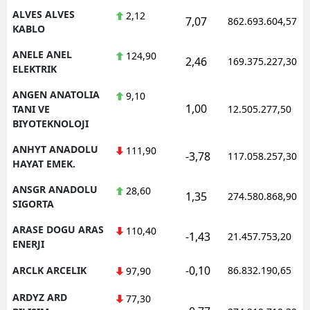
ALVES ALVES
2,12
7,07
862.693.604,57
KABLO
ANELE ANEL
124,90
2,46
169.375.227,30
ELEKTRIK
ANGEN ANATOLIA
9,10
1,00
TANI VE
12.505.277,50
BIYOTEKNOLOJI
ANHYT ANADOLU
111,90
-3,78
117.058.257,30
HAYAT EMEK.
ANSGR ANADOLU
28,60
1,35
274.580.868,90
SIGORTA
ARASE DOGU ARAS
110,40
-1,43
21.457.753,20
ENERJI
-0,10
ARCLK ARCELIK
86.832.190,65
97,90
ARDYZ ARD
77,30