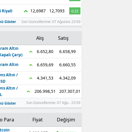
Edirne
12,6987
12,7093
 Riyali
0.22
Elazığ
ü Göster
Son Güncellenme: 07 Ağustos 23:50
Erzincan
Alış
Satış
Erzurum
ram Altın
6.658,99
6.652,80
Kapalı Çarşı)
Eskişehir
6.660,55
6.659,69
ram Altın
Gaziantep
ns Altın /
4.342,09
4.341,53
Giresun
USD
ns Altın /
207.307,01
206.998,51
Gümüşhane
L
Son Güncellenme: 07 Ağu - 23:59
ü Göster
Hakkari
Hatay
to Para
Fiyat
Değişim
Isparta
tcoin