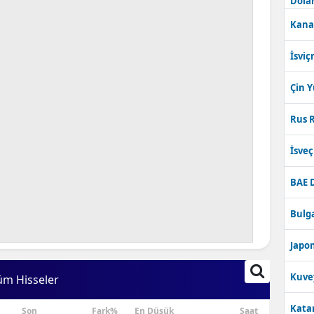
Dolar
Kana
İsviç
Çin 
Rus R
İsve
BAE 
Bulga
Japon
Kuve
üm Hisseler
Katar
Son
Fark%
En Düşük
Saat