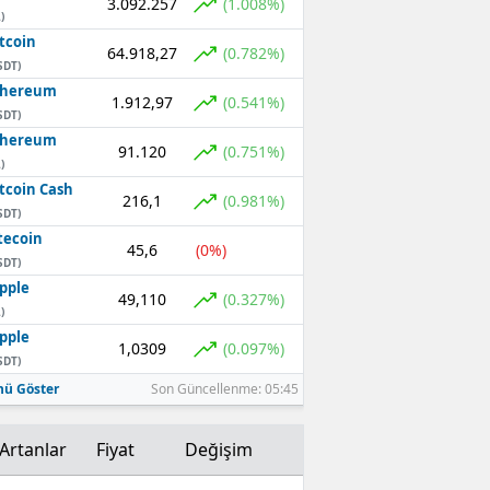
3.092.257
(1.008%)
)
Mersin
tcoin
64.918,27
(0.782%)
SDT)
İstanbul
thereum
1.912,97
(0.541%)
SDT)
İzmir
thereum
91.120
(0.751%)
Kars
)
tcoin Cash
216,1
(0.981%)
Kastamonu
SDT)
tecoin
45,6
(0%)
Kayseri
SDT)
pple
Kırklareli
49,110
(0.327%)
)
pple
Kırşehir
1,0309
(0.097%)
SDT)
Kocaeli
ü Göster
Son Güncellenme: 05:45
Konya
Artanlar
Fiyat
Değişim
Kütahya