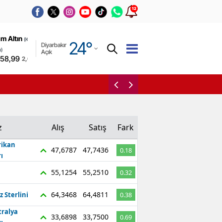
12
Adana
m Altın
(Kapalı
24
°
Diyarbakır
Adıyaman
ı)
Açık
658,99
2,09%
Afyonkarahisar
Diyarbakır’da yaşayanlar
Ağrı
Amasya
z
Alış
Satış
Fark
Ankara
ikan
47,6787
47,7436
0.18
Antalya
ı
Artvin
55,1254
55,2510
0.32
Aydın
64,3468
64,4811
z Sterlini
0.38
tralya
Balıkesir
33,6898
33,7500
0.69