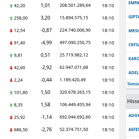
EMPA
1,01
208.501.289,64
18:10
42,20
GIPT
3,20
15.894.575,15
18:10
258,00
-0,87
224.740.006,90
18:10
12,54
MRS
-4,99
497.090.250,75
18:10
91,40
CRFS
0,51
25.719.982,12
18:10
9,81
KARC
-2,92
62.947.071,68
18:10
42,60
ADEL
-0,44
1.189.420,49
18:10
2,24
Tümün
1,50
320.678.263,15
18:10
101,80
Hisse
1,58
106.449.455,94
18:10
8,35
ADGY
-1,14
692.044.692,60
18:10
25,92
-2,76
52.374.751,50
18:10
686,50
AEFE