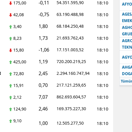
-0,11
54.351.595,90
18:10
175,00
AFYO
-0,75
63.190.488,98
18:10
AGES
42,08
EMEK
1,80
68.184.250,48
18:10
3,40
AGH
GRU
1,73
21.693.762,43
18:10
8,23
AGRO
TEKN
-1,06
17.151.003,52
18:10
15,80
AGYO
1,19
720.200.219,25
18:10
425,00
AHGA
2,45
I
2.294.160.747,94
18:10
72,80
DOG
Tümün
0,70
217.121.259,65
18:10
15,91
7,07
862.693.604,57
18:10
2,12
2,46
169.375.227,30
18:10
124,90
9,10
1,00
12.505.277,50
18:10