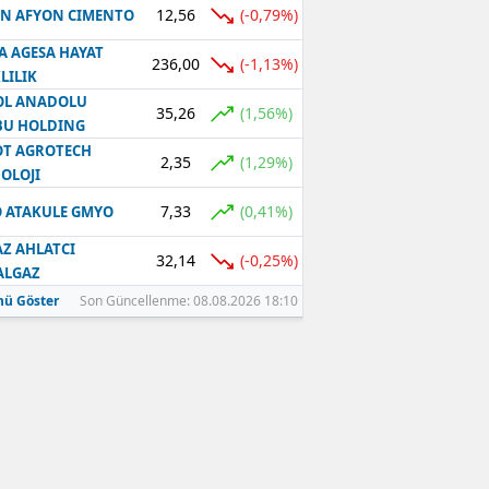
12,56
(-0,79%)
N AFYON CIMENTO
Samsun
A AGESA HAYAT
236,00
(-1,13%)
LILIK
Siirt
OL ANADOLU
35,26
(1,56%)
BU HOLDING
Sinop
T AGROTECH
2,35
(1,29%)
Sivas
OLOJI
7,33
(0,41%)
 ATAKULE GMYO
Tekirdağ
Z AHLATCI
Tokat
32,14
(-0,25%)
ALGAZ
ü Göster
Son Güncellenme: 08.08.2026 18:10
Trabzon
Tunceli
Şanlıurfa
Uşak
Van