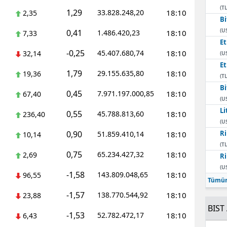
(TL
1,29
33.828.248,20
18:10
2,35
Bi
(U
0,41
1.486.420,23
18:10
7,33
E
-0,25
45.407.680,74
18:10
32,14
(U
E
1,79
29.155.635,80
18:10
19,36
(TL
Bi
0,45
7.971.197.000,85
18:10
67,40
(U
Li
0,55
45.788.813,60
18:10
236,40
(U
0,90
Ri
51.859.410,14
18:10
10,14
(TL
0,75
65.234.427,32
18:10
2,69
Ri
(U
-1,58
143.809.048,65
18:10
96,55
Tümün
-1,57
138.770.544,92
18:10
23,88
BIST 
-1,53
52.782.472,17
18:10
6,43