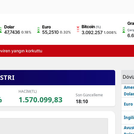
Gra
Bitcoin
Dolar
Euro
(TL)
Çarş
47,7436
55,2510
3.092.257
0.18%
0.32%
1.008%
6.
çeviren yangın korkuttu
STRI
Dövi
Amer
HACİM(TL)
Dolar
Son Güncelleme
%
1.570.099,83
18:10
Euro
İngili
Avus