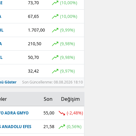
73,70
(10,00%)
E
Malatya
67,65
(10,00%)
A
Manisa
1.707,00
(9,99%)
HL
Kahramanmaraş
210,50
(9,98%)
A
Mardin
50,70
(9,98%)
L
Muğla
32,42
(9,97%)
Muş
ü Göster
Son Güncellenme: 08.08.2026 18:10
Nevşehir
Niğde
ler
Son
Değişim
Ordu
55,00
(-2,48%)
O ADRA GMYO
Rize
21,58
(0,56%)
S ANADOLU EFES
Sakarya