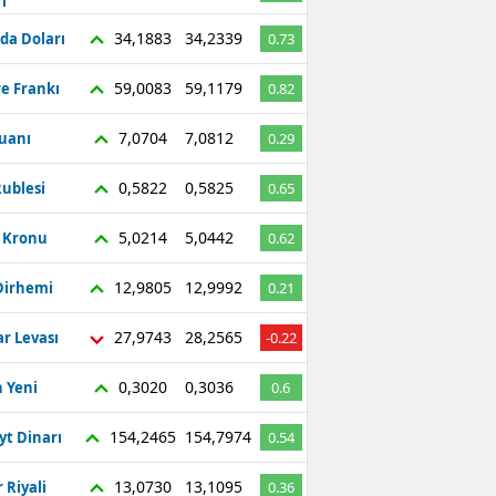
ı
Bilecik
34,1883
34,2339
da Doları
0.73
Bingöl
59,0083
59,1179
re Frankı
0.82
Bitlis
7,0704
7,0812
Yuanı
0.29
Bolu
0,5822
0,5825
ublesi
0.65
Burdur
5,0214
5,0442
ç Kronu
0.62
Bursa
12,9805
12,9992
Dirhemi
0.21
Çanakkale
27,9743
28,2565
r Levası
-0.22
Çankırı
Çorum
0,3020
0,3036
 Yeni
0.6
Denizli
154,2465
154,7974
yt Dinarı
0.54
Diyarbakır
13,0730
13,1095
 Riyali
0.36