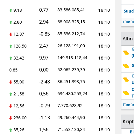
0,77
83.586.085,41
18:10
9,18
Suudi
2,94
68.908.325,15
18:10
2,80
Tümün
-0,85
85.536.212,74
18:10
12,87
Altın
2,47
26.128.191,00
18:10
128,50
G
(
9,97
149.318.118,44
18:10
32,42
G
0,00
52.065.239,39
18:10
0,85
O
-2,48
36.451.393,75
18:10
55,00
O
0,56
634.480.253,24
18:10
21,58
T
-0,79
Tümün
7.770.628,92
18:10
12,56
-1,13
49.260.444,90
18:10
236,00
Krip
1,56
71.553.130,84
18:10
35,26
Bi