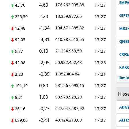
EMPA
4,60
176.262.995,88
17:27
43,70
GIPT
2,20
13.359.977,65
17:27
255,50
-1,34
194.671.885,82
17:27
12,48
MRS
-4,31
410.987.513,55
17:27
92,05
QNB
0,10
21.234.953,59
17:27
9,77
CRFS
-2,05
50.932.452,48
17:26
42,98
KARC
-0,89
1.052.404,84
17:21
2,23
Tümün
0,80
231.267.093,15
17:27
101,10
Hisse
1,09
98.978.928,29
17:27
8,31
ADGY
-0,23
647.047.587,92
17:27
26,16
-2,41
48.124.219,00
17:27
689,00
AEFE