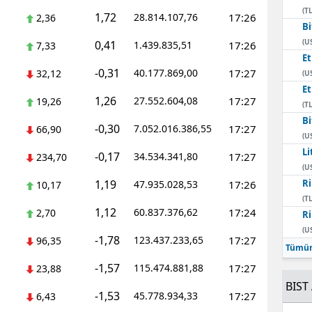
(TL
1,72
28.814.107,76
17:26
2,36
Bi
(U
0,41
1.439.835,51
17:26
7,33
E
-0,31
40.177.869,00
17:27
32,12
(U
E
1,26
27.552.604,08
17:27
19,26
(TL
Bi
-0,30
7.052.016.386,55
17:27
66,90
(U
Li
-0,17
34.534.341,80
17:27
234,70
(U
1,19
Ri
47.935.028,53
17:26
10,17
(TL
1,12
60.837.376,62
17:24
2,70
Ri
(U
-1,78
123.437.233,65
17:27
96,35
Tümün
-1,57
115.474.881,88
17:27
23,88
BIST 
-1,53
45.778.934,33
17:27
6,43