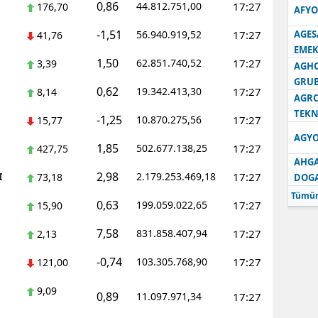
0,86
44.812.751,00
17:27
176,70
AFYO
-1,51
56.940.919,52
17:27
AGES
41,76
EMEK
1,50
62.851.740,52
17:27
3,39
AGH
GRU
0,62
19.342.413,30
17:27
8,14
AGRO
TEKN
-1,25
10.870.275,56
17:27
15,77
AGYO
1,85
502.677.138,25
17:27
427,75
AHGA
2,98
I
2.179.253.469,18
17:27
73,18
DOG
Tümün
0,63
199.059.022,65
17:27
15,90
7,58
831.858.407,94
17:27
2,13
-0,74
103.305.768,90
17:27
121,00
9,09
0,89
11.097.971,34
17:27