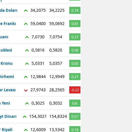
ı
Bilecik
34,2075
34,2225
da Doları
0.74
Bingöl
59,0400
59,0692
re Frankı
0.81
Bitlis
7,0730
7,0754
Yuanı
0.27
Bolu
0,5816
0,5820
ublesi
0.56
Burdur
5,0331
5,0357
ç Kronu
0.65
Bursa
12,9844
12,9949
Dirhemi
0.21
Çanakkale
27,9743
28,2565
r Levası
-0.22
Çankırı
Çorum
0,3025
0,3032
 Yeni
0.6
Denizli
154,3021
154,8324
yt Dinarı
0.57
Diyarbakır
12,6009
13,5342
 Riyali
0.18