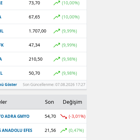
73,70
(10,00%)
E
Malatya
67,65
(10,00%)
A
Manisa
1.707,00
(9,99%)
HL
Kahramanmaraş
47,34
(9,99%)
FK
Mardin
210,50
(9,98%)
A
Muğla
50,70
(9,98%)
L
Muş
ü Göster
Son Güncellenme: 07.08.2026 17:27
Nevşehir
Niğde
ler
Son
Değişim
Ordu
54,70
(-3,01%)
O ADRA GMYO
Rize
21,56
(0,47%)
S ANADOLU EFES
Sakarya