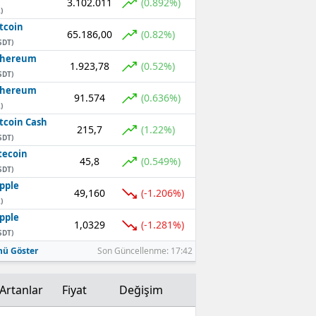
3.102.011
(0.892%)
)
Mersin
tcoin
65.186,00
(0.82%)
SDT)
İstanbul
thereum
1.923,78
(0.52%)
SDT)
İzmir
thereum
91.574
(0.636%)
Kars
)
tcoin Cash
215,7
(1.22%)
Kastamonu
SDT)
tecoin
45,8
(0.549%)
Kayseri
SDT)
pple
Kırklareli
49,160
(-1.206%)
)
pple
Kırşehir
1,0329
(-1.281%)
SDT)
Kocaeli
ü Göster
Son Güncellenme: 17:42
Konya
Artanlar
Fiyat
Değişim
Kütahya