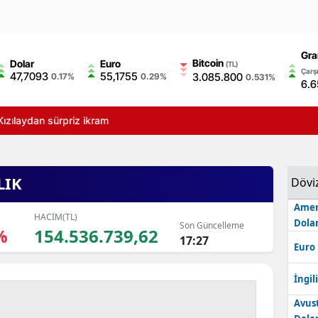
Gra
Bitcoin
Dolar
Euro
(TL)
Çarşı
47,7093
55,1755
3.085.800
0.17%
0.29%
0.531%
6.6
zılaydan sürpriz ikram
LIK
Dövi
Amer
HACİM(TL)
Dolar
Son Güncelleme
%
154.536.739,62
17:27
Euro
İngili
Avus