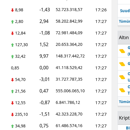
-1,43
52.723.318,57
17:26
8,98
Suudi
2,94
58.202.842,99
17:27
2,80
Tümün
-1,08
72.981.484,09
17:27
12,84
Altın
1,52
20.653.364,20
17:27
127,30
G
(
9,97
148.317.442,72
17:27
32,42
G
0,00
41.118.529,42
17:27
0,85
O
-3,01
31.727.787,35
17:27
54,70
O
0,47
555.006.065,10
17:27
21,56
T
-0,87
Tümün
6.841.786,12
17:27
12,55
-1,51
42.323.228,70
17:27
235,10
Krip
0,75
61.486.574,16
17:27
34,98
Bi