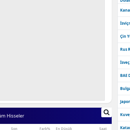
Dolar
Kana
İsviç
Çin 
Rus R
İsve
BAE 
Bulga
Japon
Kuve
üm Hisseler
Katar
Son
Fark%
En Düşük
Saat