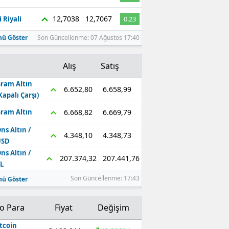
Edirne
12,7038
12,7067
 Riyali
0.23
Elazığ
ü Göster
Son Güncellenme: 07 Ağustos 17:40
Erzincan
Alış
Satış
Erzurum
ram Altın
6.658,99
6.652,80
Kapalı Çarşı)
Eskişehir
6.669,79
6.668,82
ram Altın
Gaziantep
ns Altın /
4.348,73
4.348,10
Giresun
USD
ns Altın /
207.441,76
207.374,32
Gümüşhane
L
Son Güncellenme: 17:43
ü Göster
Hakkari
Hatay
to Para
Fiyat
Değişim
Isparta
tcoin