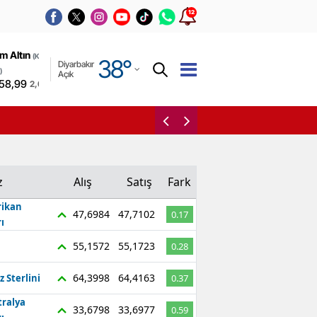
12
Adana
m Altın
(Kapalı
38
°
Diyarbakır
Adıyaman
)
Açık
58,99
2,09%
Afyonkarahisar
Amed Sportif Faaliyetle
Ağrı
Amasya
z
Alış
Satış
Fark
Ankara
ikan
47,6984
47,7102
0.17
Antalya
ı
Artvin
55,1572
55,1723
0.28
Aydın
64,3998
64,4163
z Sterlini
0.37
tralya
Balıkesir
33,6798
33,6977
0.59