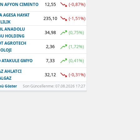
12,55
(-0,87%)
N AFYON CIMENTO
Samsun
A AGESA HAYAT
235,10
(-1,51%)
LILIK
Siirt
OL ANADOLU
34,98
(0,75%)
BU HOLDING
Sinop
T AGROTECH
2,36
(1,72%)
Sivas
OLOJI
7,33
(0,41%)
 ATAKULE GMYO
Tekirdağ
Z AHLATCI
Tokat
32,12
(-0,31%)
ALGAZ
ü Göster
Son Güncellenme: 07.08.2026 17:27
Trabzon
Tunceli
Şanlıurfa
Uşak
Van