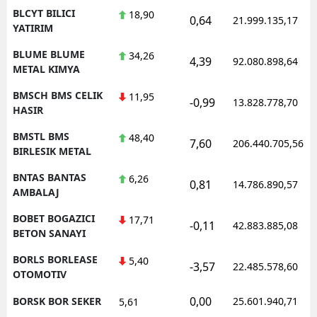
BLCYT BILICI
18,90
0,64
21.999.135,17
YATIRIM
BLUME BLUME
34,26
4,39
92.080.898,64
METAL KIMYA
BMSCH BMS CELIK
11,95
-0,99
13.828.778,70
HASIR
BMSTL BMS
48,40
7,60
206.440.705,56
BIRLESIK METAL
BNTAS BANTAS
6,26
0,81
14.786.890,57
AMBALAJ
BOBET BOGAZICI
17,71
-0,11
42.883.885,08
BETON SANAYI
BORLS BORLEASE
5,40
-3,57
22.485.578,60
OTOMOTIV
0,00
BORSK BOR SEKER
25.601.940,71
5,61