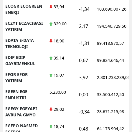
ECOGR ECOGREEN
33,94
-1,34
103.690.007,26
ENERJI
ECZYT ECZACIBASI
329,00
2,17
194.546.729,50
YATIRIM
EDATA E-DATA
18,90
-1,31
89.418.870,57
TEKNOLOJI
EDIP EDIP
39,14
0,67
99.824.646,44
GAYRIMENKUL
EFOR EFOR
19,07
3,92
2.301.238.289,05
YATIRIM
EGEEN EGE
5.230,00
0,00
33.500.412,50
ENDUSTRI
EGEGY EGEYAPI
29,02
-0,34
28.671.215,98
AVRUPA GMYO
EGEPO NASMED
18,74
0,48
64.175.904,42
EGEPOL