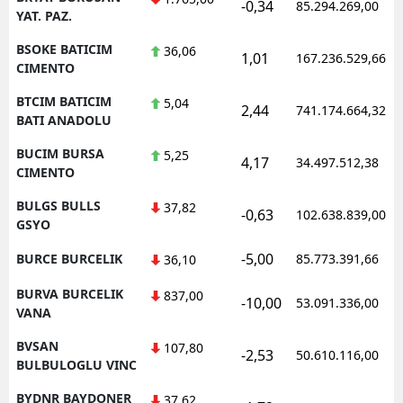
-0,34
85.294.269,00
YAT. PAZ.
BSOKE BATICIM
36,06
1,01
167.236.529,66
CIMENTO
BTCIM BATICIM
5,04
2,44
741.174.664,32
BATI ANADOLU
BUCIM BURSA
5,25
4,17
34.497.512,38
CIMENTO
BULGS BULLS
37,82
-0,63
102.638.839,00
GSYO
-5,00
BURCE BURCELIK
85.773.391,66
36,10
BURVA BURCELIK
837,00
-10,00
53.091.336,00
VANA
BVSAN
107,80
-2,53
50.610.116,00
BULBULOGLU VINC
BYDNR BAYDONER
37,62