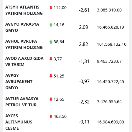
ATSYH ATLANTIS
112,00
-2,61
3.085.919,00
YATIRIM HOLDING
AVGYO AVRASYA
14,16
2,09
16.466.828,19
GMYO
AVHOL AVRUPA
38,64
2,82
101.568.132,16
YATIRIM HOLDING
AVOD A.V.O.D GIDA
3,77
-1,31
9.463.723,67
VE TARIM
AVPGY
51,25
-0,97
AVRUPAKENT
16.420.722,45
GMYO
AVTUR AVRASYA
12,65
-2,32
7.476.555,64
PETROL VE TUR.
AYCES
463,50
-0,11
ALTINYUNUS
16.984.699,00
CESME