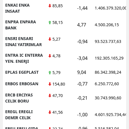
ENKAI ENKA
85,85
-1,44
1.406.379.320,00
INSAAT
ENPRA ENPARA
58,15
4,77
4.500.206,15
BANK
ENSRI ENSARI
5,27
-0,94
93.523.737,63
SINAI YATIRIMLAR
ENTRA IC ENTERRA
4,78
-3,04
192.305.165,29
YEN. ENERJI
9,04
EPLAS EGEPLAST
86.342.398,24
5,79
-0,77
ERBOS ERBOSAN
6.250.772,60
154,80
ERCB ERCIYAS
47,70
-0,21
30.743.990,60
CELIK BORU
EREGL EREGLI
41,56
-1,00
4.601.925.734,44
DEMIR CELIK
-0,96
ERSU ERSU GIDA
5.516.582,04
22,74