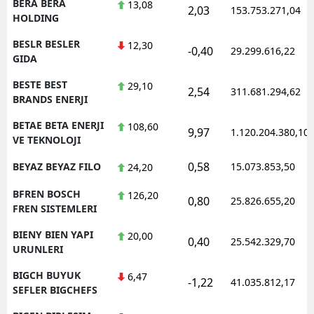
BERA BERA
13,08
2,03
153.753.271,04
HOLDING
BESLR BESLER
12,30
-0,40
29.299.616,22
GIDA
BESTE BEST
29,10
2,54
311.681.294,62
BRANDS ENERJI
BETAE BETA ENERJI
108,60
9,97
1.120.204.380,10
VE TEKNOLOJI
0,58
BEYAZ BEYAZ FILO
15.073.853,50
24,20
BFREN BOSCH
126,20
0,80
25.826.655,20
FREN SISTEMLERI
BIENY BIEN YAPI
20,00
0,40
25.542.329,70
URUNLERI
BIGCH BUYUK
6,47
-1,22
41.035.812,17
SEFLER BIGCHEFS