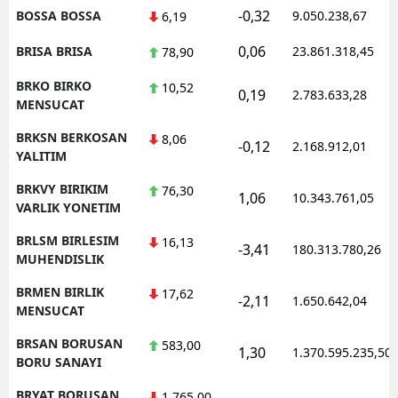
-0,32
BOSSA BOSSA
9.050.238,67
6,19
0,06
BRISA BRISA
23.861.318,45
78,90
BRKO BIRKO
10,52
0,19
2.783.633,28
MENSUCAT
BRKSN BERKOSAN
8,06
-0,12
2.168.912,01
YALITIM
BRKVY BIRIKIM
76,30
1,06
10.343.761,05
VARLIK YONETIM
BRLSM BIRLESIM
16,13
-3,41
180.313.780,26
MUHENDISLIK
BRMEN BIRLIK
17,62
-2,11
1.650.642,04
MENSUCAT
BRSAN BORUSAN
583,00
1,30
1.370.595.235,50
BORU SANAYI
BRYAT BORUSAN
1.765,00