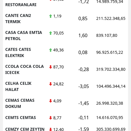
-1,72
14.989.759,34
RESTORANLARI
CANTE CAN2
1,19
0,85
211.522.348,65
TERMIK
CASA CASA EMTIA
70,05
1,60
839.107,80
PETROL
CATES CATES
49,36
0,08
96.925.615,22
ELEKTRIK
CCOLA COCA COLA
87,70
-0,28
319.702.334,80
ICECEK
CELHA CELIK
24,82
-3,05
104.496.344,14
HALAT
CEMAS CEMAS
4,09
-1,45
26.998.320,38
DOKUM
-0,11
CEMTS CEMTAS
14.616.070,95
8,77
-1,59
CEMZY CEM ZEYTIN
305.330.699,69
12,40