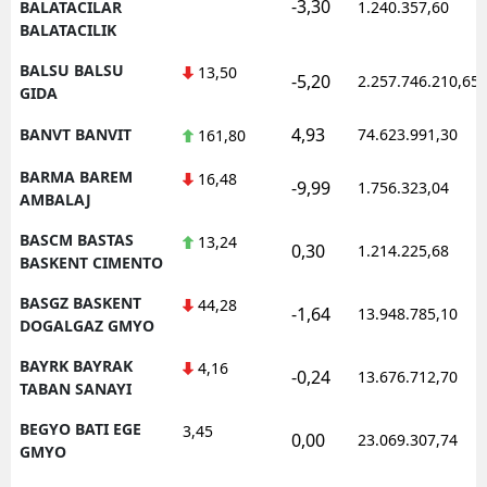
-3,30
BALATACILAR
1.240.357,60
BALATACILIK
BALSU BALSU
13,50
-5,20
2.257.746.210,65
GIDA
4,93
BANVT BANVIT
74.623.991,30
161,80
BARMA BAREM
16,48
-9,99
1.756.323,04
AMBALAJ
BASCM BASTAS
13,24
0,30
1.214.225,68
BASKENT CIMENTO
BASGZ BASKENT
44,28
-1,64
13.948.785,10
DOGALGAZ GMYO
BAYRK BAYRAK
4,16
-0,24
13.676.712,70
TABAN SANAYI
BEGYO BATI EGE
3,45
0,00
23.069.307,74
GMYO