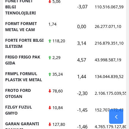
FONET FONET
5,06
-3,07
BILGI
110.516.067,59
TEKNOLOJILERI
FORMT FORMET
1,74
0,00
26.277.071,10
METAL VE CAM
FORTE FORTE BILGI
118,20
3,14
216.879.351,10
ILETISIM
FRIGO FRIGO PAK
2,29
4,57
43.998.587,19
GIDA
FRMPL FORMUL
35,24
1,44
134.044.839,52
PLASTIK VE METAL
FROTO FORD
78,60
-2,30
2.106.175.039,55
OTOSAN
FZLGY FUZUL
10,84
-1,45
152.707.172,43
GMYO
GARAN GARANTI
127,80
-1,46
4.765.179.127,80