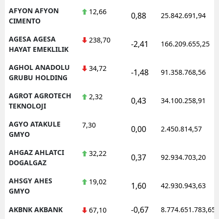
AFYON AFYON
12,66
0,88
25.842.691,94
CIMENTO
AGESA AGESA
238,70
-2,41
166.209.655,25
HAYAT EMEKLILIK
AGHOL ANADOLU
34,72
-1,48
91.358.768,56
GRUBU HOLDING
AGROT AGROTECH
2,32
0,43
34.100.258,91
TEKNOLOJI
AGYO ATAKULE
7,30
0,00
2.450.814,57
GMYO
AHGAZ AHLATCI
32,22
0,37
92.934.703,20
DOGALGAZ
AHSGY AHES
19,02
1,60
42.930.943,63
GMYO
-0,67
AKBNK AKBANK
8.774.651.783,65
67,10