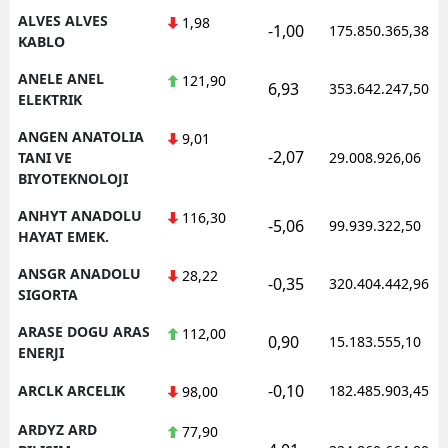
ALVES ALVES
1,98
-1,00
175.850.365,38
KABLO
ANELE ANEL
121,90
6,93
353.642.247,50
ELEKTRIK
ANGEN ANATOLIA
9,01
-2,07
TANI VE
29.008.926,06
BIYOTEKNOLOJI
ANHYT ANADOLU
116,30
-5,06
99.939.322,50
HAYAT EMEK.
ANSGR ANADOLU
28,22
-0,35
320.404.442,96
SIGORTA
ARASE DOGU ARAS
112,00
0,90
15.183.555,10
ENERJI
-0,10
ARCLK ARCELIK
182.485.903,45
98,00
ARDYZ ARD
77,90