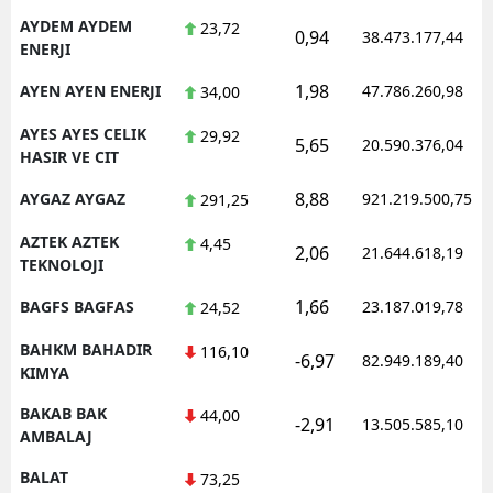
AYDEM AYDEM
23,72
0,94
38.473.177,44
ENERJI
1,98
AYEN AYEN ENERJI
47.786.260,98
34,00
AYES AYES CELIK
29,92
5,65
20.590.376,04
HASIR VE CIT
8,88
AYGAZ AYGAZ
921.219.500,75
291,25
AZTEK AZTEK
4,45
2,06
21.644.618,19
TEKNOLOJI
1,66
BAGFS BAGFAS
23.187.019,78
24,52
BAHKM BAHADIR
116,10
-6,97
82.949.189,40
KIMYA
BAKAB BAK
44,00
-2,91
13.505.585,10
AMBALAJ
BALAT
73,25