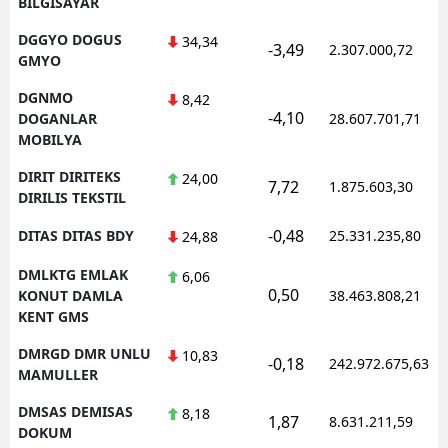
BILGISAYAR
DGGYO DOGUS
34,34
-3,49
2.307.000,72
GMYO
DGNMO
8,42
-4,10
DOGANLAR
28.607.701,71
MOBILYA
DIRIT DIRITEKS
24,00
7,72
1.875.603,30
DIRILIS TEKSTIL
-0,48
DITAS DITAS BDY
25.331.235,80
24,88
DMLKTG EMLAK
6,06
0,50
KONUT DAMLA
38.463.808,21
KENT GMS
DMRGD DMR UNLU
10,83
-0,18
242.972.675,63
MAMULLER
DMSAS DEMISAS
8,18
1,87
8.631.211,59
DOKUM