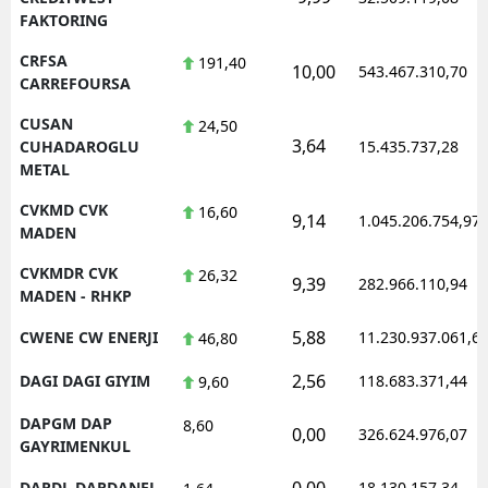
FAKTORING
CRFSA
191,40
10,00
543.467.310,70
CARREFOURSA
CUSAN
24,50
3,64
CUHADAROGLU
15.435.737,28
METAL
CVKMD CVK
16,60
9,14
1.045.206.754,97
MADEN
CVKMDR CVK
26,32
9,39
282.966.110,94
MADEN - RHKP
5,88
CWENE CW ENERJI
11.230.937.061,6
46,80
2,56
DAGI DAGI GIYIM
118.683.371,44
9,60
DAPGM DAP
8,60
0,00
326.624.976,07
GAYRIMENKUL
0,00
DARDL DARDANEL
18.130.157,34