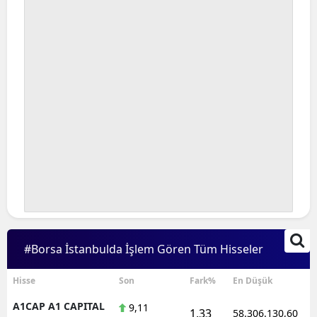
#Borsa İstanbulda İşlem Gören Tüm Hisseler
Hisse
Son
Fark%
En Düşük
A1CAP A1 CAPITAL
9,11
1,33
58.306.130,60