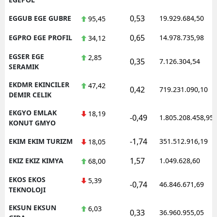
0,53
EGGUB EGE GUBRE
19.929.684,50
95,45
0,65
EGPRO EGE PROFIL
14.978.735,98
34,12
EGSER EGE
2,85
0,35
7.126.304,54
SERAMIK
EKDMR EKINCILER
47,42
0,42
719.231.090,10
DEMIR CELIK
EKGYO EMLAK
18,19
-0,49
1.805.208.458,95
KONUT GMYO
-1,74
EKIM EKIM TURIZM
351.512.916,19
18,05
1,57
EKIZ EKIZ KIMYA
1.049.628,60
68,00
EKOS EKOS
5,39
-0,74
46.846.671,69
TEKNOLOJI
EKSUN EKSUN
6,03
0,33
36.960.955,05