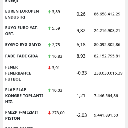
ENERJI
EUREN EUROPEN
3,89
0,26
86.658.412,29
ENDUSTRI
EUYO EURO YAT.
5,59
9,82
24.216.908,21
ORT.
6,18
EYGYO EYG GMYO
80.092.305,86
2,75
8,93
FADE FADE GIDA
82.152.795,81
16,83
FENER
3,01
-0,33
FENERBAHCE
238.030.015,39
FUTBOL
FLAP FLAP
10,03
1,21
KONGRE TOPLANTI
7.446.564,86
HIZ.
FMIZP F-M IZMIT
278,00
-2,03
9.441.891,50
PISTON