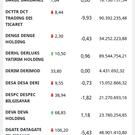
1,64
DCTTR DCT
8,44
-9,93
TRADING DIS
90.392.235,48
TICARET
DENGE DENGE
2,30
-0,43
34.252.223,88
HOLDING
DERHL DERLUKS
10,50
0,96
89.544.754,21
YATIRIM HOLDING
0,00
DERIM DERIMOD
4.431.692,32
33,80
-0,73
DESA DESA DERI
15.052.866,32
9,55
DESPC DESPEC
38,94
-1,82
21.270.693,16
BILGISAYAR
DEVA DEVA
68,85
1,18
23.780.254,85
HOLDING
DGATE DATAGATE
106,20
-5,43
48.901.410,80