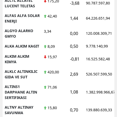
ALCTL ALCATEL
175,20
-3,68
90.787.597,80
LUCENT TELETAS
ALFAS ALFA SOLAR
42,40
1,44
64.226.651,94
ENERJI
ALGYO ALARKO
3,34
0,00
120.008.309,71
GMYO
0,50
ALKA ALKIM KAGIT
9.778.140,99
8,09
ALKIM ALKIM
15,97
-0,81
16.525.582,48
KIMYA
ALKLC ALTINKILIC
420,00
2,69
526.507.599,50
GIDA VE SUT
ALTINS1
71,06
1,08
DARPHANE ALTIN
1.382.998.966,67
SERTIFIKASI
ALTNY ALTINAY
15,80
0,70
139.880.639,33
SAVUNMA