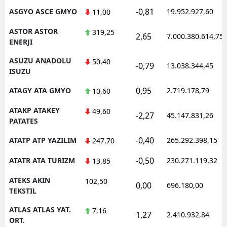
-0,81
ASGYO ASCE GMYO
19.952.927,60
11,00
ASTOR ASTOR
319,25
2,65
7.000.380.614,75
ENERJI
ASUZU ANADOLU
50,40
-0,79
13.038.344,45
ISUZU
0,95
ATAGY ATA GMYO
2.719.178,79
10,60
ATAKP ATAKEY
49,60
-2,27
45.147.831,26
PATATES
-0,40
ATATP ATP YAZILIM
265.292.398,15
247,70
-0,50
ATATR ATA TURIZM
230.271.119,32
13,85
ATEKS AKIN
102,50
0,00
696.180,00
TEKSTIL
ATLAS ATLAS YAT.
7,16
1,27
2.410.932,84
ORT.