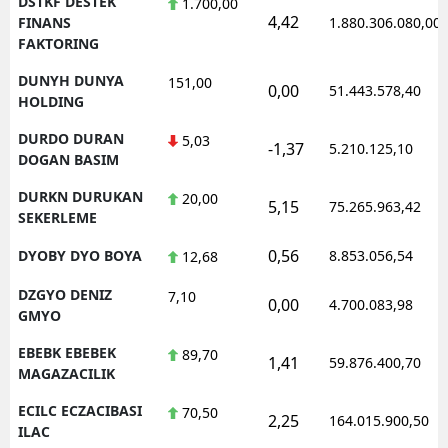
DSTKF DESTEK
1.700,00
4,42
FINANS
1.880.306.080,00
FAKTORING
DUNYH DUNYA
151,00
0,00
51.443.578,40
HOLDING
DURDO DURAN
5,03
-1,37
5.210.125,10
DOGAN BASIM
DURKN DURUKAN
20,00
5,15
75.265.963,42
SEKERLEME
0,56
DYOBY DYO BOYA
8.853.056,54
12,68
DZGYO DENIZ
7,10
0,00
4.700.083,98
GMYO
EBEBK EBEBEK
89,70
1,41
59.876.400,70
MAGAZACILIK
ECILC ECZACIBASI
70,50
2,25
164.015.900,50
ILAC