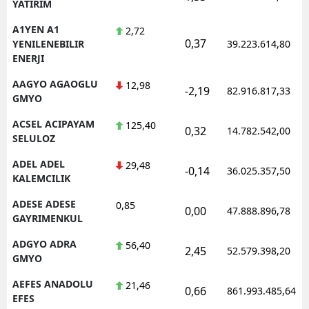
YATIRIM
A1YEN A1
2,72
0,37
YENILENEBILIR
39.223.614,80
ENERJI
AAGYO AGAOGLU
12,98
-2,19
82.916.817,33
GMYO
ACSEL ACIPAYAM
125,40
0,32
14.782.542,00
SELULOZ
ADEL ADEL
29,48
-0,14
36.025.357,50
KALEMCILIK
ADESE ADESE
0,85
0,00
47.888.896,78
GAYRIMENKUL
ADGYO ADRA
56,40
2,45
52.579.398,20
GMYO
AEFES ANADOLU
21,46
0,66
861.993.485,64
EFES