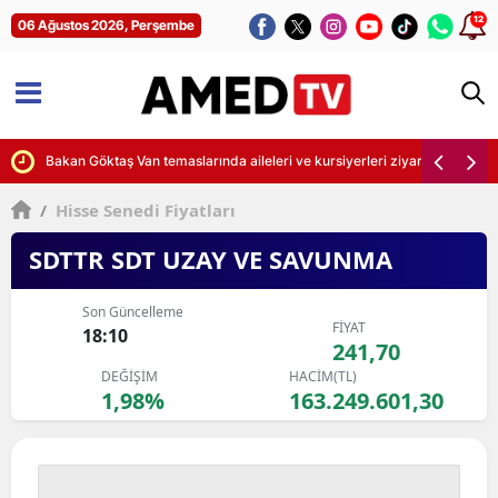
12
06 Ağustos 2026, Perşembe
ını yitirdi
Bakan Göktaş Van temaslarında aileleri ve kursiyerleri ziyaret etti
/
Hisse Senedi Fiyatları
SDTTR SDT UZAY VE SAVUNMA
Son Güncelleme
FİYAT
18:10
241,70
DEĞİŞİM
HACİM(TL)
1,98%
163.249.601,30