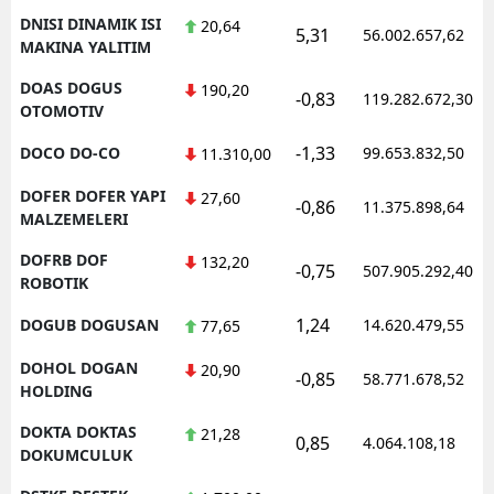
DNISI DINAMIK ISI
20,64
5,31
56.002.657,62
MAKINA YALITIM
DOAS DOGUS
190,20
-0,83
119.282.672,30
OTOMOTIV
-1,33
DOCO DO-CO
99.653.832,50
11.310,00
DOFER DOFER YAPI
27,60
-0,86
11.375.898,64
MALZEMELERI
DOFRB DOF
132,20
-0,75
507.905.292,40
ROBOTIK
1,24
DOGUB DOGUSAN
14.620.479,55
77,65
DOHOL DOGAN
20,90
-0,85
58.771.678,52
HOLDING
DOKTA DOKTAS
21,28
0,85
4.064.108,18
DOKUMCULUK