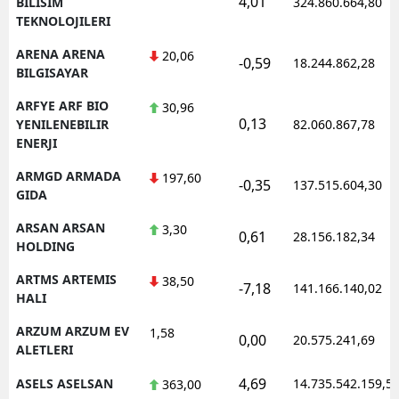
4,01
BILISIM
324.860.664,80
TEKNOLOJILERI
ARENA ARENA
20,06
-0,59
18.244.862,28
BILGISAYAR
ARFYE ARF BIO
30,96
0,13
YENILENEBILIR
82.060.867,78
ENERJI
ARMGD ARMADA
197,60
-0,35
137.515.604,30
GIDA
ARSAN ARSAN
3,30
0,61
28.156.182,34
HOLDING
ARTMS ARTEMIS
38,50
-7,18
141.166.140,02
HALI
ARZUM ARZUM EV
1,58
0,00
20.575.241,69
ALETLERI
4,69
ASELS ASELSAN
14.735.542.159,5
363,00