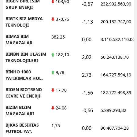
BIGEN BIRLESIM
103,90
-0,67
232.992.563,90
GRUP ENERJI
BIGTK BIG MEDYA
370,75
-1,13
200.132.747,00
TEKNOLOJI
BIMAS BIM
382,25
0,00
3.110.582.110,00
MAGAZALAR
BINBN BIN ULASIM
182,10
2,02
50.243.138,70
TEKNOLOJILERI
BINHO 1000
9,78
2,73
164.727.594,19
YATIRIMLAR HOL.
BIOEN BIOTREND
17,70
-1,56
182.772.498,89
CEVRE VE ENERJI
BIZIM BIZIM
24,08
-0,66
5.899.293,32
MAGAZALARI
BJKAS BESIKTAS
1,75
0,00
90.407.704,28
FUTBOL YAT.