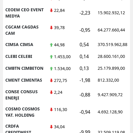
CEOEM CEO EVENT
22,84
-2,23
15.902.932,12
MEDYA
CGCAM CAGDAS
39,78
-0,95
64.277.660,44
CAM
0,54
CIMSA CIMSA
370.519.962,88
44,98
0,14
CLEBI CELEBI
28.600.161,00
1.453,00
0,13
CMBTN CIMBETON
25.179.899,00
1.534,00
-1,98
CMENT CIMENTAS
812.332,00
272,75
CONSE CONSUS
2,24
-0,88
9.427.909,72
ENERJI
COSMO COSMOS
116,30
-0,94
4.692.128,90
YAT. HOLDING
CRDFA
34,04
-9,99
CREDITWEST
32.509.119,08