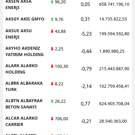
AKSEN AKSA
96,20
0,05
658.741.196,10
ENERJI
0,31
AKSGY AKIS GMYO
14.735.822,53
9,76
AKSUE AKSU
43,88
-5,23
199.594.592,80
ENERJI
AKYHO AKDENIZ
2,25
-0,44
1.890.980,25
YATIRIM HOLDING
ALARK ALARKO
100,30
-0,79
215.443.887,90
HOLDING
ALBRK ALBARAKA
8,22
-2,14
102.759.458,41
TURK
ALBTN ALBAYRAK
26,22
0,77
624.905.708,04
BETON SANAYI
ALCAR ALARKO
706,00
-0,21
28.540.363,00
CARRIER