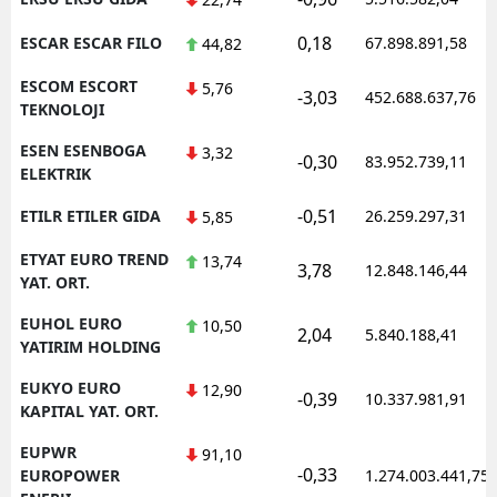
0,18
ESCAR ESCAR FILO
67.898.891,58
44,82
ESCOM ESCORT
5,76
-3,03
452.688.637,76
TEKNOLOJI
ESEN ESENBOGA
3,32
-0,30
83.952.739,11
ELEKTRIK
-0,51
ETILR ETILER GIDA
26.259.297,31
5,85
ETYAT EURO TREND
13,74
3,78
12.848.146,44
YAT. ORT.
EUHOL EURO
10,50
2,04
5.840.188,41
YATIRIM HOLDING
EUKYO EURO
12,90
-0,39
10.337.981,91
KAPITAL YAT. ORT.
EUPWR
91,10
-0,33
EUROPOWER
1.274.003.441,75