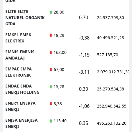
GIDA
ELITE ELITE
28,80
0,70
NATUREL ORGANIK
24.937.793,80
GIDA
EMKEL EMEK
18,29
-0,38
40.496.521,23
ELEKTRIK
EMNIS EMINIS
163,00
-1,15
527.135,70
AMBALAJ
EMPAE EMPA
67,00
-3,11
2.079.012.731,30
ELEKTRONIK
ENDAE ENDA
15,28
0,39
25.270.534,38
ENERJI HOLDING
ENERY ENERYA
8,38
-1,06
252.940.542,55
ENERJI
ENJSA ENERJISA
113,40
0,35
495.263.132,20
ENERJI