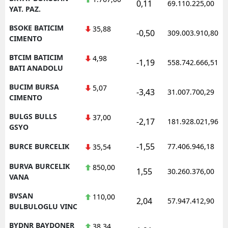
0,11
69.110.225,00
YAT. PAZ.
BSOKE BATICIM
35,88
-0,50
309.003.910,80
CIMENTO
BTCIM BATICIM
4,98
-1,19
558.742.666,51
BATI ANADOLU
BUCIM BURSA
5,07
-3,43
31.007.700,29
CIMENTO
BULGS BULLS
37,00
-2,17
181.928.021,96
GSYO
-1,55
BURCE BURCELIK
77.406.946,18
35,54
BURVA BURCELIK
850,00
1,55
30.260.376,00
VANA
BVSAN
110,00
2,04
57.947.412,90
BULBULOGLU VINC
BYDNR BAYDONER
38,34