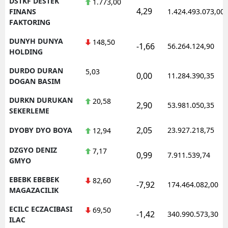
DSTKF DESTEK
1.773,00
4,29
FINANS
1.424.493.073,00
FAKTORING
DUNYH DUNYA
148,50
-1,66
56.264.124,90
HOLDING
DURDO DURAN
5,03
0,00
11.284.390,35
DOGAN BASIM
DURKN DURUKAN
20,58
2,90
53.981.050,35
SEKERLEME
2,05
DYOBY DYO BOYA
23.927.218,75
12,94
DZGYO DENIZ
7,17
0,99
7.911.539,74
GMYO
EBEBK EBEBEK
82,60
-7,92
174.464.082,00
MAGAZACILIK
ECILC ECZACIBASI
69,50
-1,42
340.990.573,30
ILAC