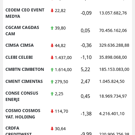
CEOEM CEO EVENT
22,82
-0,09
13.057.682,76
MEDYA
CGCAM CAGDAS
39,80
0,05
70.456.162,06
CAM
-0,36
CIMSA CIMSA
329.636.288,88
44,82
-1,10
CLEBI CELEBI
35.898.068,00
1.437,00
5,22
CMBTN CIMBETON
185.153.083,00
1.614,00
2,47
CMENT CIMENTAS
1.045.824,50
279,50
CONSE CONSUS
2,25
0,45
18.969.734,97
ENERJI
COSMO COSMOS
114,70
-1,38
4.216.401,10
YAT. HOLDING
CRDFA
30,64
-9,99
CREDITWEST
220.906.756,38