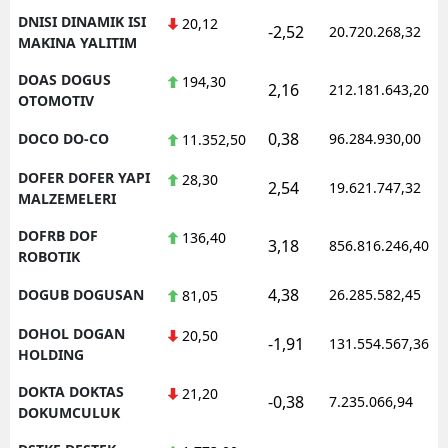
DNISI DINAMIK ISI
20,12
-2,52
20.720.268,32
MAKINA YALITIM
DOAS DOGUS
194,30
2,16
212.181.643,20
OTOMOTIV
0,38
DOCO DO-CO
96.284.930,00
11.352,50
DOFER DOFER YAPI
28,30
2,54
19.621.747,32
MALZEMELERI
DOFRB DOF
136,40
3,18
856.816.246,40
ROBOTIK
4,38
DOGUB DOGUSAN
26.285.582,45
81,05
DOHOL DOGAN
20,50
-1,91
131.554.567,36
HOLDING
DOKTA DOKTAS
21,20
-0,38
7.235.066,94
DOKUMCULUK