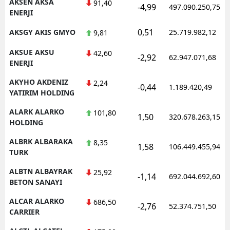
AKSEN AKSA
91,40
-4,99
497.090.250,75
ENERJI
0,51
AKSGY AKIS GMYO
25.719.982,12
9,81
AKSUE AKSU
42,60
-2,92
62.947.071,68
ENERJI
AKYHO AKDENIZ
2,24
-0,44
1.189.420,49
YATIRIM HOLDING
ALARK ALARKO
101,80
1,50
320.678.263,15
HOLDING
ALBRK ALBARAKA
8,35
1,58
106.449.455,94
TURK
ALBTN ALBAYRAK
25,92
-1,14
692.044.692,60
BETON SANAYI
ALCAR ALARKO
686,50
-2,76
52.374.751,50
CARRIER