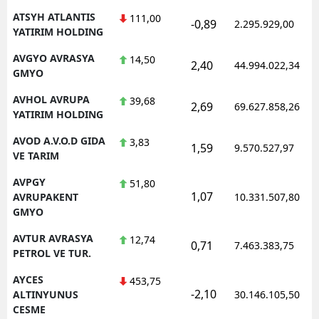
ATSYH ATLANTIS
111,00
-0,89
2.295.929,00
YATIRIM HOLDING
AVGYO AVRASYA
14,50
2,40
44.994.022,34
GMYO
AVHOL AVRUPA
39,68
2,69
69.627.858,26
YATIRIM HOLDING
AVOD A.V.O.D GIDA
3,83
1,59
9.570.527,97
VE TARIM
AVPGY
51,80
1,07
AVRUPAKENT
10.331.507,80
GMYO
AVTUR AVRASYA
12,74
0,71
7.463.383,75
PETROL VE TUR.
AYCES
453,75
-2,10
ALTINYUNUS
30.146.105,50
CESME