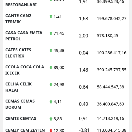
1,91
36.399.523,46
RESTORANLARI
CANTE CAN2
1,21
1,68
199.678.042,27
TERMIK
CASA CASA EMTIA
71,45
2,00
578.180,45
PETROL
CATES CATES
49,38
0,04
100.286.417,16
ELEKTRIK
CCOLA COCA COLA
89,00
1,48
390.245.737,55
ICECEK
CELHA CELIK
24,98
0,64
58.444.547,38
HALAT
CEMAS CEMAS
4,11
0,49
36.400.847,69
DOKUM
0,91
CEMTS CEMTAS
14.713.219,16
8,85
-0,81
CEMZY CEM ZEYTIN
113.034.515,38
12,30