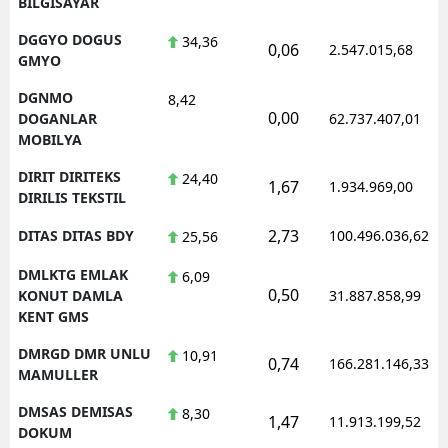
BILGISAYAR
DGGYO DOGUS
34,36
0,06
2.547.015,68
GMYO
DGNMO
8,42
0,00
DOGANLAR
62.737.407,01
MOBILYA
DIRIT DIRITEKS
24,40
1,67
1.934.969,00
DIRILIS TEKSTIL
2,73
DITAS DITAS BDY
100.496.036,62
25,56
DMLKTG EMLAK
6,09
0,50
KONUT DAMLA
31.887.858,99
KENT GMS
DMRGD DMR UNLU
10,91
0,74
166.281.146,33
MAMULLER
DMSAS DEMISAS
8,30
1,47
11.913.199,52
DOKUM