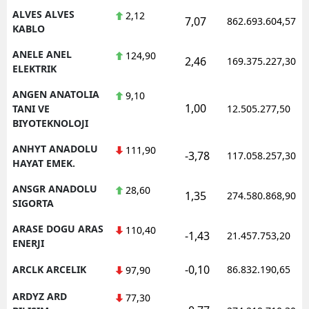
ALVES ALVES
2,12
7,07
862.693.604,57
KABLO
ANELE ANEL
124,90
2,46
169.375.227,30
ELEKTRIK
ANGEN ANATOLIA
9,10
1,00
TANI VE
12.505.277,50
BIYOTEKNOLOJI
ANHYT ANADOLU
111,90
-3,78
117.058.257,30
HAYAT EMEK.
ANSGR ANADOLU
28,60
1,35
274.580.868,90
SIGORTA
ARASE DOGU ARAS
110,40
-1,43
21.457.753,20
ENERJI
-0,10
ARCLK ARCELIK
86.832.190,65
97,90
ARDYZ ARD
77,30