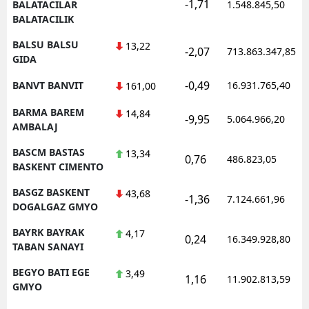
-1,71
BALATACILAR
1.548.845,50
BALATACILIK
BALSU BALSU
13,22
-2,07
713.863.347,85
GIDA
-0,49
BANVT BANVIT
16.931.765,40
161,00
BARMA BAREM
14,84
-9,95
5.064.966,20
AMBALAJ
BASCM BASTAS
13,34
0,76
486.823,05
BASKENT CIMENTO
BASGZ BASKENT
43,68
-1,36
7.124.661,96
DOGALGAZ GMYO
BAYRK BAYRAK
4,17
0,24
16.349.928,80
TABAN SANAYI
BEGYO BATI EGE
3,49
1,16
11.902.813,59
GMYO