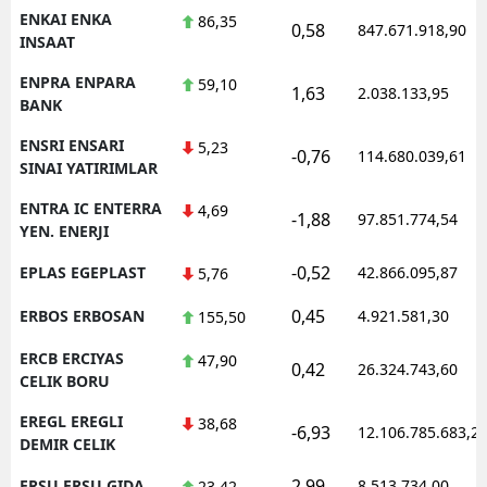
ENKAI ENKA
86,35
0,58
847.671.918,90
INSAAT
ENPRA ENPARA
59,10
1,63
2.038.133,95
BANK
ENSRI ENSARI
5,23
-0,76
114.680.039,61
SINAI YATIRIMLAR
ENTRA IC ENTERRA
4,69
-1,88
97.851.774,54
YEN. ENERJI
-0,52
EPLAS EGEPLAST
42.866.095,87
5,76
0,45
ERBOS ERBOSAN
4.921.581,30
155,50
ERCB ERCIYAS
47,90
0,42
26.324.743,60
CELIK BORU
EREGL EREGLI
38,68
-6,93
12.106.785.683,2
DEMIR CELIK
2,99
ERSU ERSU GIDA
8.513.734,00
23,42