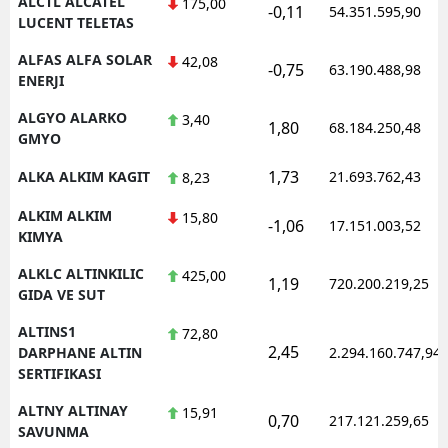
ALCTL ALCATEL
175,00
-0,11
54.351.595,90
LUCENT TELETAS
ALFAS ALFA SOLAR
42,08
-0,75
63.190.488,98
ENERJI
ALGYO ALARKO
3,40
1,80
68.184.250,48
GMYO
1,73
ALKA ALKIM KAGIT
21.693.762,43
8,23
ALKIM ALKIM
15,80
-1,06
17.151.003,52
KIMYA
ALKLC ALTINKILIC
425,00
1,19
720.200.219,25
GIDA VE SUT
ALTINS1
72,80
2,45
DARPHANE ALTIN
2.294.160.747,94
SERTIFIKASI
ALTNY ALTINAY
15,91
0,70
217.121.259,65
SAVUNMA