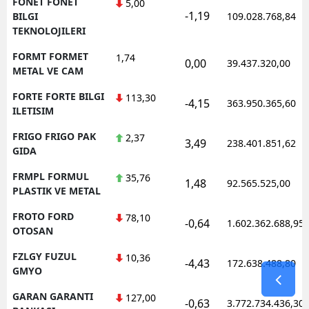
FONET FONET
5,00
-1,19
BILGI
109.028.768,84
TEKNOLOJILERI
FORMT FORMET
1,74
0,00
39.437.320,00
METAL VE CAM
FORTE FORTE BILGI
113,30
-4,15
363.950.365,60
ILETISIM
FRIGO FRIGO PAK
2,37
3,49
238.401.851,62
GIDA
FRMPL FORMUL
35,76
1,48
92.565.525,00
PLASTIK VE METAL
FROTO FORD
78,10
-0,64
1.602.362.688,95
OTOSAN
FZLGY FUZUL
10,36
-4,43
172.638.488,80
GMYO
GARAN GARANTI
127,00
-0,63
3.772.734.436,30