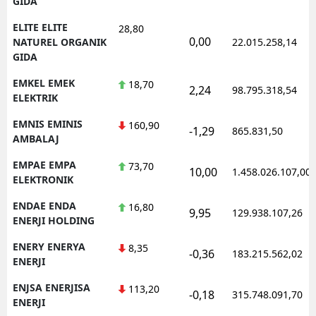
GIDA
ELITE ELITE
28,80
0,00
NATUREL ORGANIK
22.015.258,14
GIDA
EMKEL EMEK
18,70
2,24
98.795.318,54
ELEKTRIK
EMNIS EMINIS
160,90
-1,29
865.831,50
AMBALAJ
EMPAE EMPA
73,70
10,00
1.458.026.107,00
ELEKTRONIK
ENDAE ENDA
16,80
9,95
129.938.107,26
ENERJI HOLDING
ENERY ENERYA
8,35
-0,36
183.215.562,02
ENERJI
ENJSA ENERJISA
113,20
-0,18
315.748.091,70
ENERJI