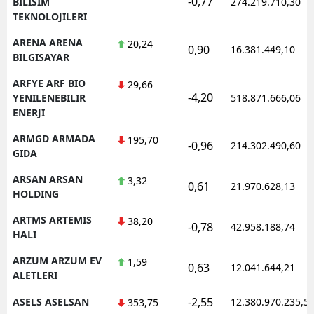
-0,77
BILISIM
274.219.710,30
TEKNOLOJILERI
ARENA ARENA
20,24
0,90
16.381.449,10
BILGISAYAR
ARFYE ARF BIO
29,66
-4,20
YENILENEBILIR
518.871.666,06
ENERJI
ARMGD ARMADA
195,70
-0,96
214.302.490,60
GIDA
ARSAN ARSAN
3,32
0,61
21.970.628,13
HOLDING
ARTMS ARTEMIS
38,20
-0,78
42.958.188,74
HALI
ARZUM ARZUM EV
1,59
0,63
12.041.644,21
ALETLERI
-2,55
ASELS ASELSAN
12.380.970.235,5
353,75