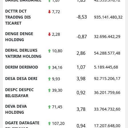
1,67
DCTTR DCT
7,72
-8,53
TRADING DIS
935.141.480,32
TICARET
DENGE DENGE
2,28
-0,87
32.696.442,29
HOLDING
DERHL DERLUKS
10,80
2,86
54.288.577,48
YATIRIM HOLDING
1,07
DERIM DERIMOD
5.189.445,68
34,16
3,98
DESA DESA DERI
92.715.206,17
9,93
DESPC DESPEC
39,30
0,92
36.201.759,66
BILGISAYAR
DEVA DEVA
71,45
3,78
33.764.732,60
HOLDING
DGATE DATAGATE
107,20
0,94
17.207.648,00