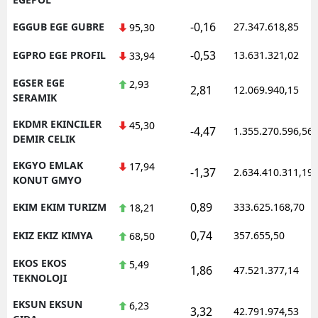
-0,16
EGGUB EGE GUBRE
27.347.618,85
95,30
-0,53
EGPRO EGE PROFIL
13.631.321,02
33,94
EGSER EGE
2,93
2,81
12.069.940,15
SERAMIK
EKDMR EKINCILER
45,30
-4,47
1.355.270.596,56
DEMIR CELIK
EKGYO EMLAK
17,94
-1,37
2.634.410.311,19
KONUT GMYO
0,89
EKIM EKIM TURIZM
333.625.168,70
18,21
0,74
EKIZ EKIZ KIMYA
357.655,50
68,50
EKOS EKOS
5,49
1,86
47.521.377,14
TEKNOLOJI
EKSUN EKSUN
6,23
3,32
42.791.974,53