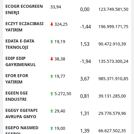
ECOGR ECOGREEN
33,94
0,00
123.749.581,50
ENERJI
ECZYT ECZACIBASI
324,25
-1,44
196.999.171,75
YATIRIM
EDATA E-DATA
19,19
1,53
90.472.910,39
TEKNOLOJI
EDIP EDIP
38,38
-1,94
135.573.300,24
GAYRIMENKUL
EFOR EFOR
19,77
3,67
985.371.910,85
YATIRIM
EGEEN EGE
5.272,50
0,81
39.131.285,00
ENDUSTRI
EGEGY EGEYAPI
29,40
1,31
29.776.579,96
AVRUPA GMYO
EGEPO NASMED
19,00
1,39
66.627.502,35
EGEPOL