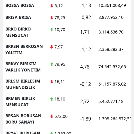
-1,13
BOSSA BOSSA
10.361.008,49
6,12
-0,82
BRISA BRISA
8.877.952,10
78,25
BRKO BIRKO
10,70
1,71
3.114.636,70
MENSUCAT
BRKSN BERKOSAN
7,97
-1,12
2.358.282,37
YALITIM
BRKVY BIRIKIM
79,95
4,78
74.542.532,65
VARLIK YONETIM
BRLSM BIRLESIM
16,11
-0,12
61.157.875,02
MUHENDISLIK
BRMEN BIRLIK
18,10
2,72
5.452.771,18
MENSUCAT
BRSAN BORUSAN
572,00
-1,89
1.308.264.872,50
BORU SANAYI
BRYAT BORUSAN
1.767,00