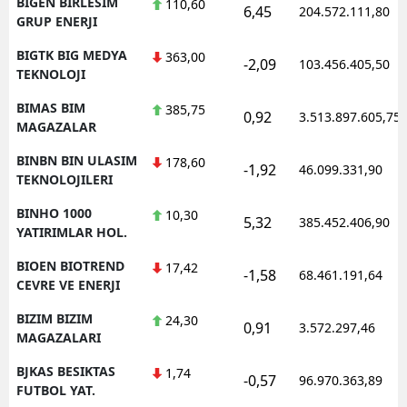
BIGEN BIRLESIM
110,60
6,45
204.572.111,80
GRUP ENERJI
BIGTK BIG MEDYA
363,00
-2,09
103.456.405,50
TEKNOLOJI
BIMAS BIM
385,75
0,92
3.513.897.605,75
MAGAZALAR
BINBN BIN ULASIM
178,60
-1,92
46.099.331,90
TEKNOLOJILERI
BINHO 1000
10,30
5,32
385.452.406,90
YATIRIMLAR HOL.
BIOEN BIOTREND
17,42
-1,58
68.461.191,64
CEVRE VE ENERJI
BIZIM BIZIM
24,30
0,91
3.572.297,46
MAGAZALARI
BJKAS BESIKTAS
1,74
-0,57
96.970.363,89
FUTBOL YAT.