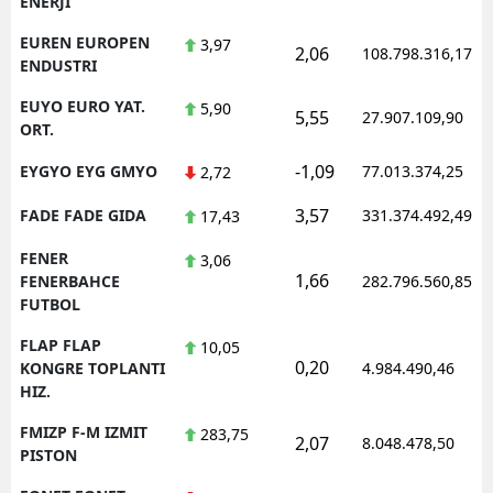
ENERJI
EUREN EUROPEN
3,97
2,06
108.798.316,17
ENDUSTRI
EUYO EURO YAT.
5,90
5,55
27.907.109,90
ORT.
-1,09
EYGYO EYG GMYO
77.013.374,25
2,72
3,57
FADE FADE GIDA
331.374.492,49
17,43
FENER
3,06
1,66
FENERBAHCE
282.796.560,85
FUTBOL
FLAP FLAP
10,05
0,20
KONGRE TOPLANTI
4.984.490,46
HIZ.
FMIZP F-M IZMIT
283,75
2,07
8.048.478,50
PISTON