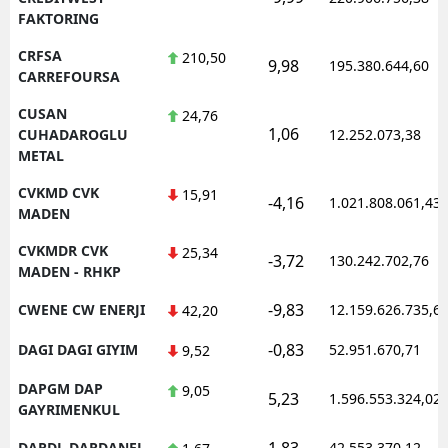
FAKTORING
CRFSA
210,50
9,98
195.380.644,60
CARREFOURSA
CUSAN
24,76
1,06
CUHADAROGLU
12.252.073,38
METAL
CVKMD CVK
15,91
-4,16
1.021.808.061,43
MADEN
CVKMDR CVK
25,34
-3,72
130.242.702,76
MADEN - RHKP
-9,83
CWENE CW ENERJI
12.159.626.735,6
42,20
-0,83
DAGI DAGI GIYIM
52.951.670,71
9,52
DAPGM DAP
9,05
5,23
1.596.553.324,02
GAYRIMENKUL
1,83
DARDL DARDANEL
42.553.370,12