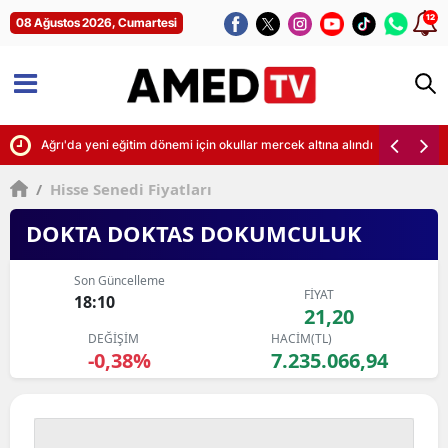
12
08 Ağustos 2026, Cumartesi
ti
Ağrı'da yeni eğitim dönemi için okullar mercek altına alındı
/
Hisse Senedi Fiyatları
DOKTA DOKTAS DOKUMCULUK
Son Güncelleme
FİYAT
18:10
21,20
DEĞİŞİM
HACİM(TL)
-0,38%
7.235.066,94