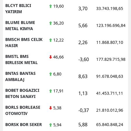
BLCYT BILICI
19,60
3,70
33.743.198,65
YATIRIM
BLUME BLUME
36,20
5,66
123.196.696,84
METAL KIMYA
BMSCH BMS CELIK
12,22
2,26
11.868.807,10
HASIR
BMSTL BMS
46,66
-3,60
177.829.715,98
BIRLESIK METAL
BNTAS BANTAS
6,80
8,63
91.678.048,63
AMBALAJ
BOBET BOGAZICI
17,91
1,13
41.453.711,11
BETON SANAYI
BORLS BORLEASE
5,38
-0,37
21.810.012,96
OTOMOTIV
5,88
BORSK BOR SEKER
65.840.848,24
5,94