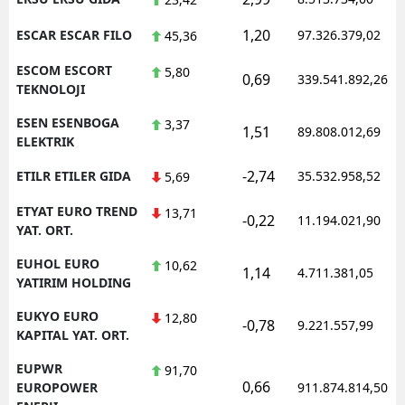
1,20
ESCAR ESCAR FILO
97.326.379,02
45,36
ESCOM ESCORT
5,80
0,69
339.541.892,26
TEKNOLOJI
ESEN ESENBOGA
3,37
1,51
89.808.012,69
ELEKTRIK
-2,74
ETILR ETILER GIDA
35.532.958,52
5,69
ETYAT EURO TREND
13,71
-0,22
11.194.021,90
YAT. ORT.
EUHOL EURO
10,62
1,14
4.711.381,05
YATIRIM HOLDING
EUKYO EURO
12,80
-0,78
9.221.557,99
KAPITAL YAT. ORT.
EUPWR
91,70
0,66
EUROPOWER
911.874.814,50