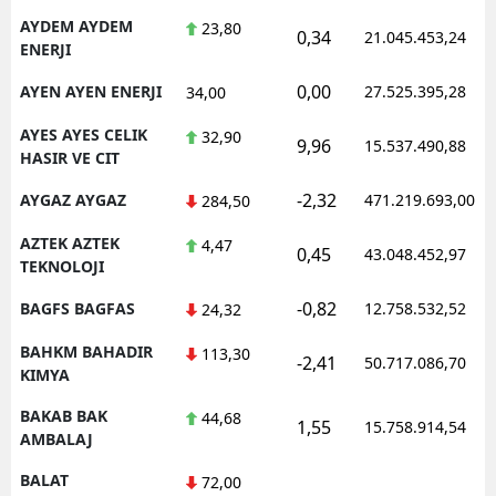
AYDEM AYDEM
23,80
0,34
21.045.453,24
ENERJI
0,00
AYEN AYEN ENERJI
27.525.395,28
34,00
AYES AYES CELIK
32,90
9,96
15.537.490,88
HASIR VE CIT
-2,32
AYGAZ AYGAZ
471.219.693,00
284,50
AZTEK AZTEK
4,47
0,45
43.048.452,97
TEKNOLOJI
-0,82
BAGFS BAGFAS
12.758.532,52
24,32
BAHKM BAHADIR
113,30
-2,41
50.717.086,70
KIMYA
BAKAB BAK
44,68
1,55
15.758.914,54
AMBALAJ
BALAT
72,00