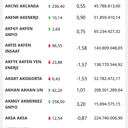
0,55
AKCNS AKCANSA
45.788.813,60
236,40
0,90
AKENR AKENERJI
51.859.410,14
10,14
AKFGY AKFEN
2,69
0,75
65.234.427,32
GMYO
AKFIS AKFEN
96,55
-1,58
143.809.048,65
INSAAT
AKFYE AKFEN YEN.
23,88
-1,57
138.770.544,92
ENERJI
-1,53
AKGRT AKSIGORTA
52.782.472,17
6,43
1,01
AKHAN AKHAN UN
208.501.289,64
42,20
AKMGY AKMERKEZ
258,00
3,20
15.894.575,15
GMYO
-0,87
AKSA AKSA
224.740.006,90
12,54