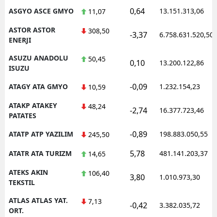
0,64
ASGYO ASCE GMYO
13.151.313,06
11,07
ASTOR ASTOR
308,50
-3,37
6.758.631.520,50
ENERJI
ASUZU ANADOLU
50,45
0,10
13.200.122,86
ISUZU
-0,09
ATAGY ATA GMYO
1.232.154,23
10,59
ATAKP ATAKEY
48,24
-2,74
16.377.723,46
PATATES
-0,89
ATATP ATP YAZILIM
198.883.050,55
245,50
5,78
ATATR ATA TURIZM
481.141.203,37
14,65
ATEKS AKIN
106,40
3,80
1.010.973,30
TEKSTIL
ATLAS ATLAS YAT.
7,13
-0,42
3.382.035,72
ORT.