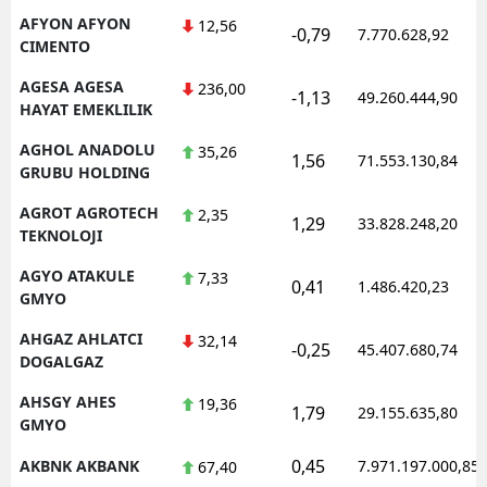
AFYON AFYON
12,56
-0,79
7.770.628,92
CIMENTO
AGESA AGESA
236,00
-1,13
49.260.444,90
HAYAT EMEKLILIK
AGHOL ANADOLU
35,26
1,56
71.553.130,84
GRUBU HOLDING
AGROT AGROTECH
2,35
1,29
33.828.248,20
TEKNOLOJI
AGYO ATAKULE
7,33
0,41
1.486.420,23
GMYO
AHGAZ AHLATCI
32,14
-0,25
45.407.680,74
DOGALGAZ
AHSGY AHES
19,36
1,79
29.155.635,80
GMYO
0,45
AKBNK AKBANK
7.971.197.000,85
67,40