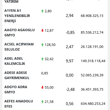
YATIRIM
A1YEN A1
2,80
2,94
YENILENEBILIR
68.908.325,15
ENERJI
AAGYO AGAOGLU
12,87
-0,85
85.536.212,74
GMYO
ACSEL ACIPAYAM
128,50
2,47
26.128.191,00
SELULOZ
ADEL ADEL
32,42
9,97
149.318.118,44
KALEMCILIK
ADESE ADESE
0,85
0,00
52.065.239,39
GAYRIMENKUL
ADGYO ADRA
55,00
-2,48
36.451.393,75
GMYO
AEFES ANADOLU
21,58
0,56
634.480.253,24
EFES