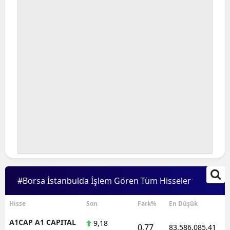
#Borsa İstanbulda İşlem Gören Tüm Hisseler
Hisse
Son
Fark%
En Düşük
A1CAP A1 CAPITAL
9,18
0,77
83.586.085,41