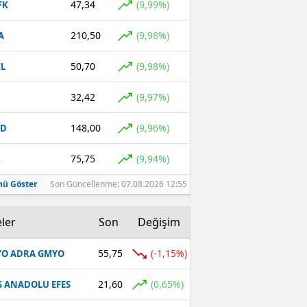
47,34
(9,99%)
FK
Malatya
210,50
(9,98%)
A
Manisa
50,70
(9,98%)
L
Kahramanmaraş
32,42
(9,97%)
Mardin
148,00
(9,96%)
CD
Muğla
75,75
(9,94%)
R
Muş
ü Göster
Son Güncellenme: 07.08.2026 12:55
Nevşehir
Niğde
ler
Son
Değişim
Ordu
55,75
(-1,15%)
O ADRA GMYO
Rize
21,60
(0,65%)
S ANADOLU EFES
Sakarya