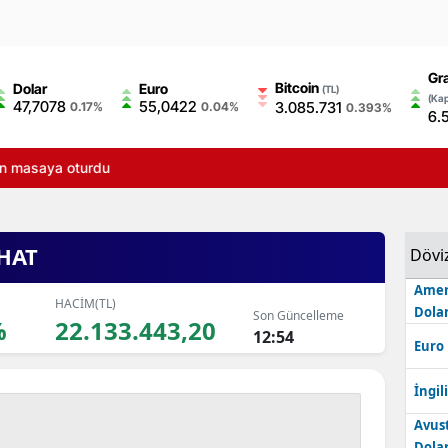
Gr
Bitcoin
Dolar
Euro
(TL)
(Kap
47,7078
55,0422
3.085.731
0.17%
0.04%
0.393%
6.
çin masaya oturdu
HAT
Dövi
Amer
HACİM(TL)
Dolar
Son Güncelleme
%
22.133.443,20
12:54
Euro
İngili
Avus
Dolar