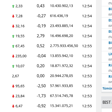
(TL
0,43
10.430.902,13
12:54
2,33
Bi
(U
-0,27
616.436,19
12:54
7,28
E
-0,19
23.493.885,14
12:54
32,16
(U
E
2,79
16.496.698,20
12:54
19,55
(TL
Bi
0,52
2.775.933.456,50
12:55
67,45
(U
Li
-0,04
13.855.942,10
12:53
235,00
(U
0,20
Ri
18.871.972,32
12:54
10,07
(TL
0,00
20.944.278,05
12:53
2,67
Ri
(U
-2,50
57.961.933,85
12:55
95,65
Tümün
-1,73
67.514.745,78
12:53
23,84
BIST 
-0,92
15.341.075,21
12:55
6,47