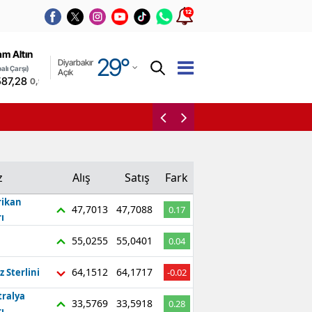
12
Adana
am Altın
29
°
Diyarbakır
Adıyaman
alı Çarşı)
Açık
587,28
0,99%
Afyonkarahisar
Bulanık halkı sorunları
Ağrı
Amasya
z
Alış
Satış
Fark
Ankara
ikan
47,7013
47,7088
0.17
Antalya
ı
55,0255
55,0401
Artvin
0.04
Aydın
64,1512
64,1717
z Sterlini
-0.02
tralya
Balıkesir
33,5769
33,5918
0.28
ı