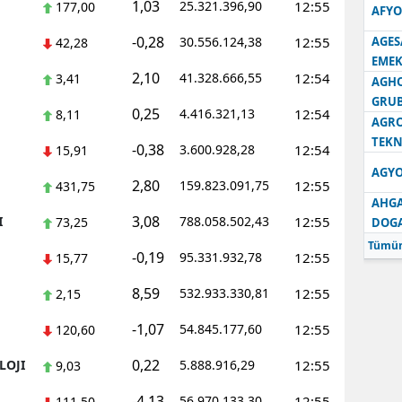
1,03
25.321.396,90
12:55
177,00
AFYO
-0,28
30.556.124,38
12:55
AGES
42,28
EMEK
2,10
41.328.666,55
12:54
3,41
AGH
GRU
0,25
4.416.321,13
12:54
8,11
AGRO
TEKN
-0,38
3.600.928,28
12:54
15,91
AGYO
2,80
159.823.091,75
12:55
431,75
AHGA
3,08
I
788.058.502,43
12:55
73,25
DOG
Tümün
-0,19
95.331.932,78
12:55
15,77
8,59
532.933.330,81
12:55
2,15
-1,07
54.845.177,60
12:55
120,60
0,22
LOJI
5.888.916,29
12:55
9,03
-4,13
56.970.133,30
12:55
111,50