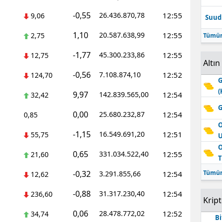
-0,55
26.436.870,78
12:55
9,06
Suudi
1,10
20.587.638,99
12:55
2,75
Tümün
-1,77
45.300.233,86
12:55
12,75
Altın
-0,56
7.108.874,10
12:52
124,70
G
(
9,97
142.839.565,00
12:54
32,42
G
0,00
25.680.232,87
12:54
0,85
O
-1,15
16.549.691,20
12:51
55,75
O
0,65
331.034.522,40
12:55
21,60
T
-0,32
Tümün
3.291.855,66
12:54
12,62
-0,88
31.317.230,40
12:54
236,60
Krip
0,06
28.478.772,02
12:52
34,74
Bi