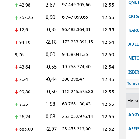
QNB
2,87
97.449.305,66
12:55
42,98
CRFS
0,90
6.747.099,65
12:55
252,25
-0,32
96.483.364,31
12:55
12,61
KARC
-2,18
173.233.391,15
12:54
94,10
ADEL
0,00
9.458.041,35
12:50
9,76
NET
-0,55
19.758.774,40
12:54
43,64
ISBI
-0,44
390.398,47
12:45
2,24
Tümün
-0,50
112.245.575,80
12:55
99,80
Hisse
1,58
68.766.130,43
12:55
8,35
ADGY
0,08
253.052.976,14
12:55
26,24
-2,97
28.453.213,00
12:52
685,00
AEFE