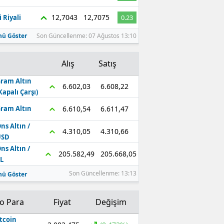
Edirne
12,7043
12,7075
 Riyali
0.23
Elazığ
ü Göster
Son Güncellenme: 07 Ağustos 13:10
Erzincan
Alış
Satış
Erzurum
ram Altın
6.608,22
6.602,03
Kapalı Çarşı)
Eskişehir
6.611,47
6.610,54
ram Altın
Gaziantep
ns Altın /
4.310,66
4.310,05
Giresun
USD
ns Altın /
205.668,05
205.582,49
Gümüşhane
L
Son Güncellenme: 13:13
ü Göster
Hakkari
Hatay
to Para
Fiyat
Değişim
Isparta
tcoin