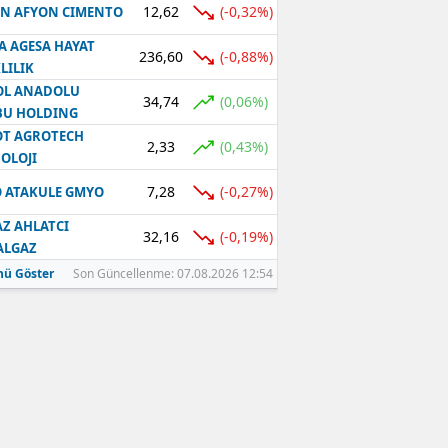
12,62
(-0,32%)
N AFYON CIMENTO
Samsun
A AGESA HAYAT
236,60
(-0,88%)
LILIK
Siirt
OL ANADOLU
34,74
(0,06%)
BU HOLDING
Sinop
T AGROTECH
2,33
(0,43%)
Sivas
OLOJI
7,28
(-0,27%)
 ATAKULE GMYO
Tekirdağ
Z AHLATCI
32,16
(-0,19%)
Tokat
ALGAZ
ü Göster
Son Güncellenme: 07.08.2026 12:54
Trabzon
Tunceli
Şanlıurfa
Uşak
Van