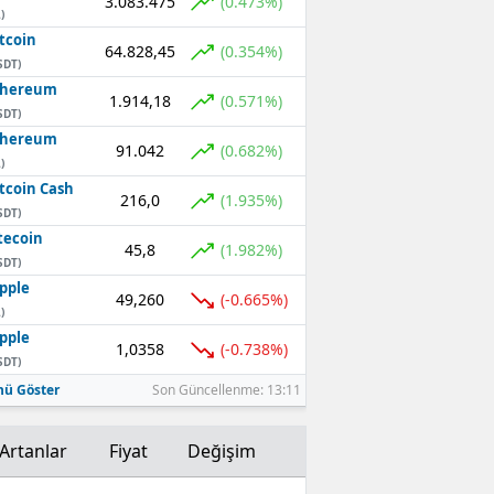
3.083.475
(0.473%)
)
Mersin
tcoin
64.828,45
(0.354%)
SDT)
İstanbul
thereum
1.914,18
(0.571%)
SDT)
İzmir
thereum
91.042
(0.682%)
)
Kars
tcoin Cash
216,0
(1.935%)
Kastamonu
SDT)
tecoin
45,8
(1.982%)
Kayseri
SDT)
pple
49,260
(-0.665%)
Kırklareli
)
pple
Kırşehir
1,0358
(-0.738%)
SDT)
ü Göster
Son Güncellenme: 13:11
Kocaeli
Konya
Artanlar
Fiyat
Değişim
Kütahya