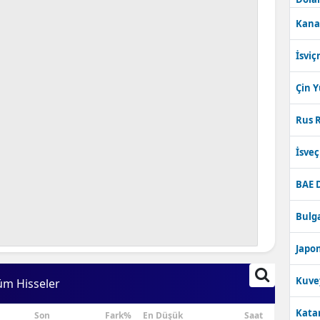
Kana
İsviç
Çin 
Rus R
İsve
BAE 
Bulga
Japon
Kuve
üm Hisseler
Katar
Son
Fark%
En Düşük
Saat