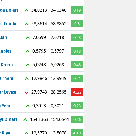
Bilecik
34,0213
34,0340
da Doları
0.19
Bingöl
58,8614
58,8852
re Frankı
0.5
Bitlis
7,0699
7,0718
Yuanı
0.23
Bolu
0,5795
0,5797
ublesi
0.18
Burdur
5,0248
5,0268
ç Kronu
0.48
Bursa
12,9846
12,9949
Dirhemi
0.21
Çanakkale
27,9743
28,2565
r Levası
-0.22
Çankırı
0,3013
0,3021
 Yeni
0.23
Çorum
Denizli
154,1363
154,6544
yt Dinarı
0.46
Diyarbakır
12,5779
13,5078
 Riyali
-0.01