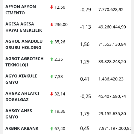
AFYON AFYON
12,56
-0,79
7.770.628,92
CIMENTO
AGESA AGESA
236,00
-1,13
49.260.444,90
HAYAT EMEKLILIK
AGHOL ANADOLU
35,26
1,56
71.553.130,84
GRUBU HOLDING
AGROT AGROTECH
2,35
1,29
33.828.248,20
TEKNOLOJI
AGYO ATAKULE
7,33
0,41
1.486.420,23
GMYO
AHGAZ AHLATCI
32,14
-0,25
45.407.680,74
DOGALGAZ
AHSGY AHES
19,36
1,79
29.155.635,80
GMYO
0,45
AKBNK AKBANK
7.971.197.000,85
67,40