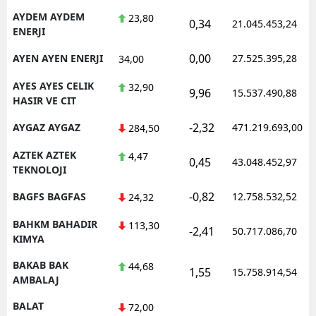
AYDEM AYDEM
23,80
0,34
21.045.453,24
ENERJI
0,00
AYEN AYEN ENERJI
27.525.395,28
34,00
AYES AYES CELIK
32,90
9,96
15.537.490,88
HASIR VE CIT
-2,32
AYGAZ AYGAZ
471.219.693,00
284,50
AZTEK AZTEK
4,47
0,45
43.048.452,97
TEKNOLOJI
-0,82
BAGFS BAGFAS
12.758.532,52
24,32
BAHKM BAHADIR
113,30
-2,41
50.717.086,70
KIMYA
BAKAB BAK
44,68
1,55
15.758.914,54
AMBALAJ
BALAT
72,00