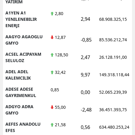
YATIRIM
A1YEN A1
2,80
2,94
YENILENEBILIR
68.908.325,15
ENERJI
AAGYO AGAOGLU
12,87
-0,85
85.536.212,74
GMYO
ACSEL ACIPAYAM
128,50
2,47
26.128.191,00
SELULOZ
ADEL ADEL
32,42
9,97
149.318.118,44
KALEMCILIK
ADESE ADESE
0,85
0,00
52.065.239,39
GAYRIMENKUL
ADGYO ADRA
55,00
-2,48
36.451.393,75
GMYO
AEFES ANADOLU
21,58
0,56
634.480.253,24
EFES