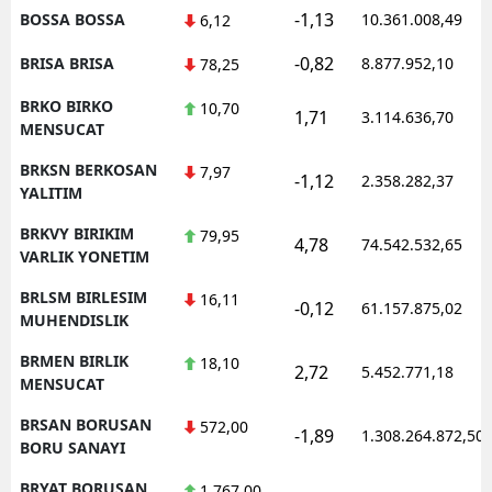
-1,13
BOSSA BOSSA
10.361.008,49
6,12
-0,82
BRISA BRISA
8.877.952,10
78,25
BRKO BIRKO
10,70
1,71
3.114.636,70
MENSUCAT
BRKSN BERKOSAN
7,97
-1,12
2.358.282,37
YALITIM
BRKVY BIRIKIM
79,95
4,78
74.542.532,65
VARLIK YONETIM
BRLSM BIRLESIM
16,11
-0,12
61.157.875,02
MUHENDISLIK
BRMEN BIRLIK
18,10
2,72
5.452.771,18
MENSUCAT
BRSAN BORUSAN
572,00
-1,89
1.308.264.872,50
BORU SANAYI
BRYAT BORUSAN
1.767,00