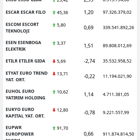
1,20
ESCAR ESCAR FILO
97.326.379,02
45,36
ESCOM ESCORT
5,80
0,69
339.541.892,26
TEKNOLOJI
ESEN ESENBOGA
3,37
1,51
89.808.012,69
ELEKTRIK
-2,74
ETILR ETILER GIDA
35.532.958,52
5,69
ETYAT EURO TREND
13,71
-0,22
11.194.021,90
YAT. ORT.
EUHOL EURO
10,62
1,14
4.711.381,05
YATIRIM HOLDING
EUKYO EURO
12,80
-0,78
9.221.557,99
KAPITAL YAT. ORT.
EUPWR
91,70
0,66
EUROPOWER
911.874.814,50