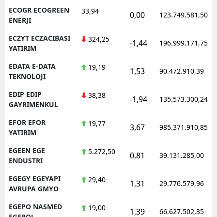
ECOGR ECOGREEN
33,94
0,00
123.749.581,50
ENERJI
ECZYT ECZACIBASI
324,25
-1,44
196.999.171,75
YATIRIM
EDATA E-DATA
19,19
1,53
90.472.910,39
TEKNOLOJI
EDIP EDIP
38,38
-1,94
135.573.300,24
GAYRIMENKUL
EFOR EFOR
19,77
3,67
985.371.910,85
YATIRIM
EGEEN EGE
5.272,50
0,81
39.131.285,00
ENDUSTRI
EGEGY EGEYAPI
29,40
1,31
29.776.579,96
AVRUPA GMYO
EGEPO NASMED
19,00
1,39
66.627.502,35
EGEPOL