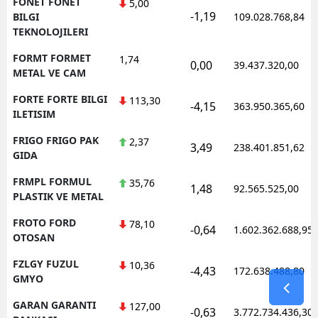
FONET FONET
5,00
-1,19
BILGI
109.028.768,84
TEKNOLOJILERI
FORMT FORMET
1,74
0,00
39.437.320,00
METAL VE CAM
FORTE FORTE BILGI
113,30
-4,15
363.950.365,60
ILETISIM
FRIGO FRIGO PAK
2,37
3,49
238.401.851,62
GIDA
FRMPL FORMUL
35,76
1,48
92.565.525,00
PLASTIK VE METAL
FROTO FORD
78,10
-0,64
1.602.362.688,95
OTOSAN
FZLGY FUZUL
10,36
-4,43
172.638.488,80
GMYO
GARAN GARANTI
127,00
-0,63
3.772.734.436,30