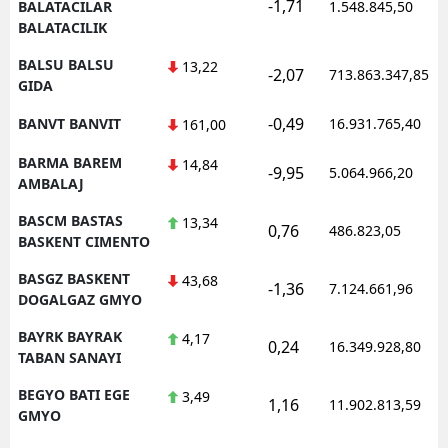
-1,71
BALATACILAR
1.548.845,50
BALATACILIK
BALSU BALSU
13,22
-2,07
713.863.347,85
GIDA
-0,49
BANVT BANVIT
16.931.765,40
161,00
BARMA BAREM
14,84
-9,95
5.064.966,20
AMBALAJ
BASCM BASTAS
13,34
0,76
486.823,05
BASKENT CIMENTO
BASGZ BASKENT
43,68
-1,36
7.124.661,96
DOGALGAZ GMYO
BAYRK BAYRAK
4,17
0,24
16.349.928,80
TABAN SANAYI
BEGYO BATI EGE
3,49
1,16
11.902.813,59
GMYO