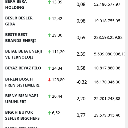
BERA BERA
13,09
0,08
52.186.577,97
HOLDING
BESLR BESLER
12,42
0,98
19.918.755,95
GIDA
BESTE BEST
29,30
0,69
228.598.259,82
BRANDS ENERJI
BETAE BETA ENERJI
111,20
2,39
5.699.080.996,10
VE TEKNOLOJI
0,58
BEYAZ BEYAZ FILO
10.817.880,08
24,34
BFREN BOSCH
125,80
-0,32
16.170.946,30
FREN SISTEMLERI
BIENY BIEN YAPI
20,44
2,20
22.201.248,88
URUNLERI
BIGCH BUYUK
6,52
0,77
29.579.015,40
SEFLER BIGCHEFS