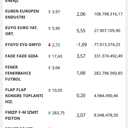
ENERJI
EUREN EUROPEN
3,97
2,06
108.798.316,17
ENDUSTRI
EUYO EURO YAT.
5,90
5,55
27.907.109,90
ORT.
-1,09
EYGYO EYG GMYO
77.013.374,25
2,72
3,57
FADE FADE GIDA
331.374.492,49
17,43
FENER
3,06
1,66
FENERBAHCE
282.796.560,85
FUTBOL
FLAP FLAP
10,05
0,20
KONGRE TOPLANTI
4.984.490,46
HIZ.
FMIZP F-M IZMIT
283,75
2,07
8.048.478,50
PISTON