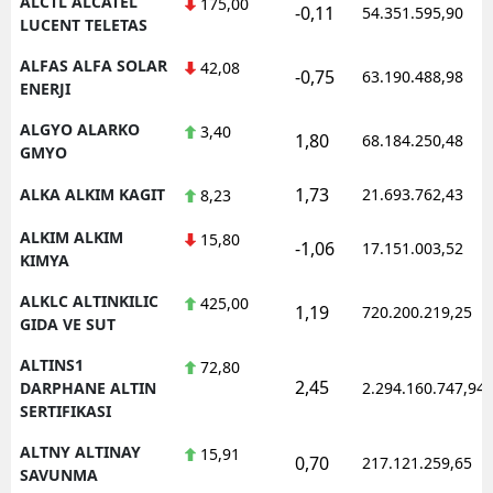
ALCTL ALCATEL
175,00
-0,11
54.351.595,90
LUCENT TELETAS
ALFAS ALFA SOLAR
42,08
-0,75
63.190.488,98
ENERJI
ALGYO ALARKO
3,40
1,80
68.184.250,48
GMYO
1,73
ALKA ALKIM KAGIT
21.693.762,43
8,23
ALKIM ALKIM
15,80
-1,06
17.151.003,52
KIMYA
ALKLC ALTINKILIC
425,00
1,19
720.200.219,25
GIDA VE SUT
ALTINS1
72,80
2,45
DARPHANE ALTIN
2.294.160.747,94
SERTIFIKASI
ALTNY ALTINAY
15,91
0,70
217.121.259,65
SAVUNMA