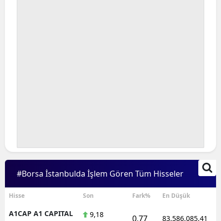
#Borsa İstanbulda İşlem Gören Tüm Hisseler
Hisse
Son
Fark%
En Düşük
A1CAP A1 CAPITAL
9,18
0,77
83.586.085,41