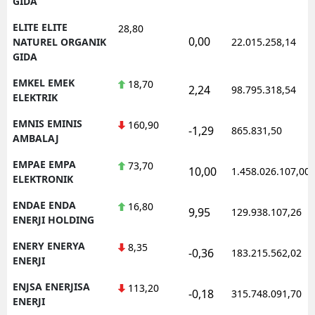
GIDA
ELITE ELITE
28,80
0,00
NATUREL ORGANIK
22.015.258,14
GIDA
EMKEL EMEK
18,70
2,24
98.795.318,54
ELEKTRIK
EMNIS EMINIS
160,90
-1,29
865.831,50
AMBALAJ
EMPAE EMPA
73,70
10,00
1.458.026.107,00
ELEKTRONIK
ENDAE ENDA
16,80
9,95
129.938.107,26
ENERJI HOLDING
ENERY ENERYA
8,35
-0,36
183.215.562,02
ENERJI
ENJSA ENERJISA
113,20
-0,18
315.748.091,70
ENERJI