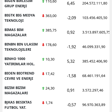
BIGEN BIRLESIM
110,60
6,45
204.572.111,80
GRUP ENERJI
BIGTK BIG MEDYA
363,00
-2,09
103.456.405,50
TEKNOLOJI
BIMAS BIM
385,75
0,92
3.513.897.605,75
MAGAZALAR
BINBN BIN ULASIM
178,60
-1,92
46.099.331,90
TEKNOLOJILERI
BINHO 1000
10,30
5,32
385.452.406,90
YATIRIMLAR HOL.
BIOEN BIOTREND
17,42
-1,58
68.461.191,64
CEVRE VE ENERJI
BIZIM BIZIM
24,30
0,91
3.572.297,46
MAGAZALARI
BJKAS BESIKTAS
1,74
-0,57
96.970.363,89
FUTBOL YAT.