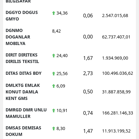
BILGISAYAR
DGGYO DOGUS
34,36
0,06
2.547.015,68
GMYO
DGNMO
8,42
0,00
DOGANLAR
62.737.407,01
MOBILYA
DIRIT DIRITEKS
24,40
1,67
1.934.969,00
DIRILIS TEKSTIL
2,73
DITAS DITAS BDY
100.496.036,62
25,56
DMLKTG EMLAK
6,09
0,50
KONUT DAMLA
31.887.858,99
KENT GMS
DMRGD DMR UNLU
10,91
0,74
166.281.146,33
MAMULLER
DMSAS DEMISAS
8,30
1,47
11.913.199,52
DOKUM