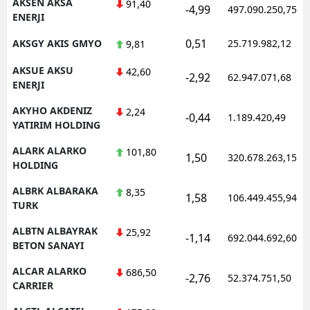
AKSEN AKSA
91,40
-4,99
497.090.250,75
ENERJI
0,51
AKSGY AKIS GMYO
25.719.982,12
9,81
AKSUE AKSU
42,60
-2,92
62.947.071,68
ENERJI
AKYHO AKDENIZ
2,24
-0,44
1.189.420,49
YATIRIM HOLDING
ALARK ALARKO
101,80
1,50
320.678.263,15
HOLDING
ALBRK ALBARAKA
8,35
1,58
106.449.455,94
TURK
ALBTN ALBAYRAK
25,92
-1,14
692.044.692,60
BETON SANAYI
ALCAR ALARKO
686,50
-2,76
52.374.751,50
CARRIER