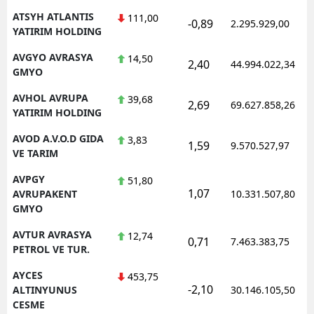
ATSYH ATLANTIS
111,00
-0,89
2.295.929,00
YATIRIM HOLDING
AVGYO AVRASYA
14,50
2,40
44.994.022,34
GMYO
AVHOL AVRUPA
39,68
2,69
69.627.858,26
YATIRIM HOLDING
AVOD A.V.O.D GIDA
3,83
1,59
9.570.527,97
VE TARIM
AVPGY
51,80
1,07
AVRUPAKENT
10.331.507,80
GMYO
AVTUR AVRASYA
12,74
0,71
7.463.383,75
PETROL VE TUR.
AYCES
453,75
-2,10
ALTINYUNUS
30.146.105,50
CESME