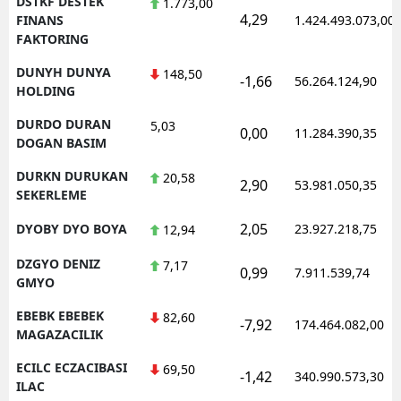
DSTKF DESTEK
1.773,00
4,29
FINANS
1.424.493.073,00
FAKTORING
DUNYH DUNYA
148,50
-1,66
56.264.124,90
HOLDING
DURDO DURAN
5,03
0,00
11.284.390,35
DOGAN BASIM
DURKN DURUKAN
20,58
2,90
53.981.050,35
SEKERLEME
2,05
DYOBY DYO BOYA
23.927.218,75
12,94
DZGYO DENIZ
7,17
0,99
7.911.539,74
GMYO
EBEBK EBEBEK
82,60
-7,92
174.464.082,00
MAGAZACILIK
ECILC ECZACIBASI
69,50
-1,42
340.990.573,30
ILAC