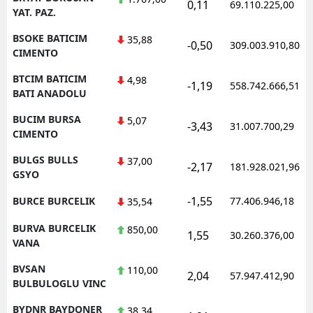
0,11
69.110.225,00
YAT. PAZ.
BSOKE BATICIM
35,88
-0,50
309.003.910,80
CIMENTO
BTCIM BATICIM
4,98
-1,19
558.742.666,51
BATI ANADOLU
BUCIM BURSA
5,07
-3,43
31.007.700,29
CIMENTO
BULGS BULLS
37,00
-2,17
181.928.021,96
GSYO
-1,55
BURCE BURCELIK
77.406.946,18
35,54
BURVA BURCELIK
850,00
1,55
30.260.376,00
VANA
BVSAN
110,00
2,04
57.947.412,90
BULBULOGLU VINC
BYDNR BAYDONER
38,34