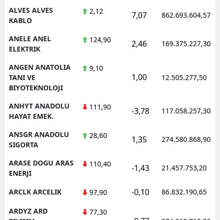
ALVES ALVES
2,12
7,07
862.693.604,57
KABLO
ANELE ANEL
124,90
2,46
169.375.227,30
ELEKTRIK
ANGEN ANATOLIA
9,10
1,00
TANI VE
12.505.277,50
BIYOTEKNOLOJI
ANHYT ANADOLU
111,90
-3,78
117.058.257,30
HAYAT EMEK.
ANSGR ANADOLU
28,60
1,35
274.580.868,90
SIGORTA
ARASE DOGU ARAS
110,40
-1,43
21.457.753,20
ENERJI
-0,10
ARCLK ARCELIK
86.832.190,65
97,90
ARDYZ ARD
77,30