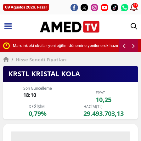
12
09 Ağustos 2026, Pazar
Mardin’deki okullar yeni eğitim dönemine yenilenerek hazırlanıyor
/
Hisse Senedi Fiyatları
KRSTL KRISTAL KOLA
Son Güncelleme
FİYAT
18:10
10,25
DEĞİŞİM
HACİM(TL)
0,79%
29.493.703,13