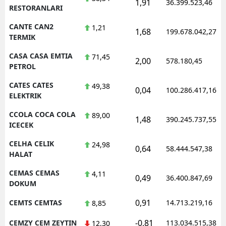
1,91
36.399.523,46
RESTORANLARI
CANTE CAN2
1,21
1,68
199.678.042,27
TERMIK
CASA CASA EMTIA
71,45
2,00
578.180,45
PETROL
CATES CATES
49,38
0,04
100.286.417,16
ELEKTRIK
CCOLA COCA COLA
89,00
1,48
390.245.737,55
ICECEK
CELHA CELIK
24,98
0,64
58.444.547,38
HALAT
CEMAS CEMAS
4,11
0,49
36.400.847,69
DOKUM
0,91
CEMTS CEMTAS
14.713.219,16
8,85
-0,81
CEMZY CEM ZEYTIN
113.034.515,38
12,30