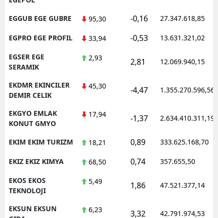
-0,16
EGGUB EGE GUBRE
27.347.618,85
95,30
-0,53
EGPRO EGE PROFIL
13.631.321,02
33,94
EGSER EGE
2,93
2,81
12.069.940,15
SERAMIK
EKDMR EKINCILER
45,30
-4,47
1.355.270.596,56
DEMIR CELIK
EKGYO EMLAK
17,94
-1,37
2.634.410.311,19
KONUT GMYO
0,89
EKIM EKIM TURIZM
333.625.168,70
18,21
0,74
EKIZ EKIZ KIMYA
357.655,50
68,50
EKOS EKOS
5,49
1,86
47.521.377,14
TEKNOLOJI
EKSUN EKSUN
6,23
3,32
42.791.974,53