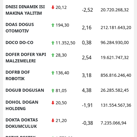
DNISI DINAMIK ISI
20,12
-2,52
20.720.268,32
MAKINA YALITIM
DOAS DOGUS
194,30
2,16
212.181.643,20
OTOMOTIV
0,38
DOCO DO-CO
96.284.930,00
11.352,50
DOFER DOFER YAPI
28,30
2,54
19.621.747,32
MALZEMELERI
DOFRB DOF
136,40
3,18
856.816.246,40
ROBOTIK
4,38
DOGUB DOGUSAN
26.285.582,45
81,05
DOHOL DOGAN
20,50
-1,91
131.554.567,36
HOLDING
DOKTA DOKTAS
21,20
-0,38
7.235.066,94
DOKUMCULUK