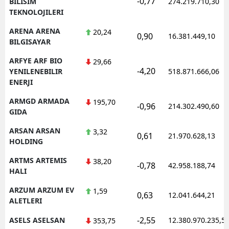
-0,77
BILISIM
274.219.710,30
TEKNOLOJILERI
ARENA ARENA
20,24
0,90
16.381.449,10
BILGISAYAR
ARFYE ARF BIO
29,66
-4,20
YENILENEBILIR
518.871.666,06
ENERJI
ARMGD ARMADA
195,70
-0,96
214.302.490,60
GIDA
ARSAN ARSAN
3,32
0,61
21.970.628,13
HOLDING
ARTMS ARTEMIS
38,20
-0,78
42.958.188,74
HALI
ARZUM ARZUM EV
1,59
0,63
12.041.644,21
ALETLERI
-2,55
ASELS ASELSAN
12.380.970.235,5
353,75