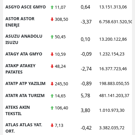
0,64
ASGYO ASCE GMYO
13.151.313,06
11,07
ASTOR ASTOR
308,50
-3,37
6.758.631.520,50
ENERJI
ASUZU ANADOLU
50,45
0,10
13.200.122,86
ISUZU
-0,09
ATAGY ATA GMYO
1.232.154,23
10,59
ATAKP ATAKEY
48,24
-2,74
16.377.723,46
PATATES
-0,89
ATATP ATP YAZILIM
198.883.050,55
245,50
5,78
ATATR ATA TURIZM
481.141.203,37
14,65
ATEKS AKIN
106,40
3,80
1.010.973,30
TEKSTIL
ATLAS ATLAS YAT.
7,13
-0,42
3.382.035,72
ORT.