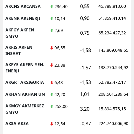
0,55
AKCNS AKCANSA
45.788.813,60
236,40
0,90
AKENR AKENERJI
51.859.410,14
10,14
AKFGY AKFEN
2,69
0,75
65.234.427,32
GMYO
AKFIS AKFEN
96,55
-1,58
143.809.048,65
INSAAT
AKFYE AKFEN YEN.
23,88
-1,57
138.770.544,92
ENERJI
-1,53
AKGRT AKSIGORTA
52.782.472,17
6,43
1,01
AKHAN AKHAN UN
208.501.289,64
42,20
AKMGY AKMERKEZ
258,00
3,20
15.894.575,15
GMYO
-0,87
AKSA AKSA
224.740.006,90
12,54