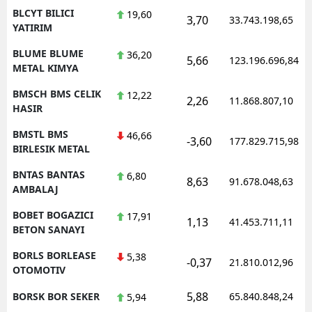
BLCYT BILICI
19,60
3,70
33.743.198,65
YATIRIM
BLUME BLUME
36,20
5,66
123.196.696,84
METAL KIMYA
BMSCH BMS CELIK
12,22
2,26
11.868.807,10
HASIR
BMSTL BMS
46,66
-3,60
177.829.715,98
BIRLESIK METAL
BNTAS BANTAS
6,80
8,63
91.678.048,63
AMBALAJ
BOBET BOGAZICI
17,91
1,13
41.453.711,11
BETON SANAYI
BORLS BORLEASE
5,38
-0,37
21.810.012,96
OTOMOTIV
5,88
BORSK BOR SEKER
65.840.848,24
5,94