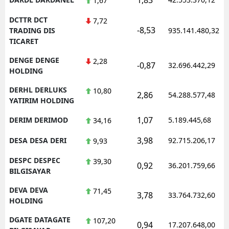
1,67
DCTTR DCT
7,72
-8,53
TRADING DIS
935.141.480,32
TICARET
DENGE DENGE
2,28
-0,87
32.696.442,29
HOLDING
DERHL DERLUKS
10,80
2,86
54.288.577,48
YATIRIM HOLDING
1,07
DERIM DERIMOD
5.189.445,68
34,16
3,98
DESA DESA DERI
92.715.206,17
9,93
DESPC DESPEC
39,30
0,92
36.201.759,66
BILGISAYAR
DEVA DEVA
71,45
3,78
33.764.732,60
HOLDING
DGATE DATAGATE
107,20
0,94
17.207.648,00