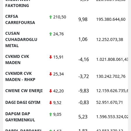
FAKTORING
CRFSA
210,50
9,98
195.380.644,60
CARREFOURSA
CUSAN
24,76
1,06
CUHADAROGLU
12.252.073,38
METAL
CVKMD CVK
15,91
-4,16
1.021.808.061,43
MADEN
CVKMDR CVK
25,34
-3,72
130.242.702,76
MADEN - RHKP
-9,83
CWENE CW ENERJI
12.159.626.735,6
42,20
-0,83
DAGI DAGI GIYIM
52.951.670,71
9,52
DAPGM DAP
9,05
5,23
1.596.553.324,02
GAYRIMENKUL
1,83
DARDL DARDANEL
42.553.370,12