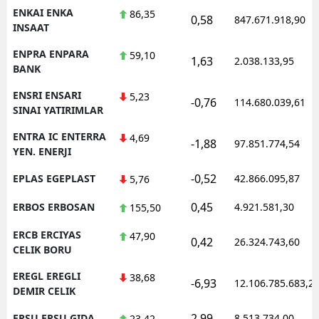
ENKAI ENKA
86,35
0,58
847.671.918,90
INSAAT
ENPRA ENPARA
59,10
1,63
2.038.133,95
BANK
ENSRI ENSARI
5,23
-0,76
114.680.039,61
SINAI YATIRIMLAR
ENTRA IC ENTERRA
4,69
-1,88
97.851.774,54
YEN. ENERJI
-0,52
EPLAS EGEPLAST
42.866.095,87
5,76
0,45
ERBOS ERBOSAN
4.921.581,30
155,50
ERCB ERCIYAS
47,90
0,42
26.324.743,60
CELIK BORU
EREGL EREGLI
38,68
-6,93
12.106.785.683,2
DEMIR CELIK
2,99
ERSU ERSU GIDA
8.513.734,00
23,42