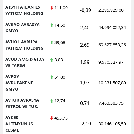
ATSYH ATLANTIS
111,00
-0,89
2.295.929,00
YATIRIM HOLDING
AVGYO AVRASYA
14,50
2,40
44.994.022,34
GMYO
AVHOL AVRUPA
39,68
2,69
69.627.858,26
YATIRIM HOLDING
AVOD A.V.O.D GIDA
3,83
1,59
9.570.527,97
VE TARIM
AVPGY
51,80
1,07
AVRUPAKENT
10.331.507,80
GMYO
AVTUR AVRASYA
12,74
0,71
7.463.383,75
PETROL VE TUR.
AYCES
453,75
-2,10
ALTINYUNUS
30.146.105,50
CESME