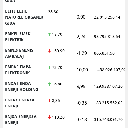
GIDA
ELITE ELITE
28,80
0,00
NATUREL ORGANIK
22.015.258,14
GIDA
EMKEL EMEK
18,70
2,24
98.795.318,54
ELEKTRIK
EMNIS EMINIS
160,90
-1,29
865.831,50
AMBALAJ
EMPAE EMPA
73,70
10,00
1.458.026.107,00
ELEKTRONIK
ENDAE ENDA
16,80
9,95
129.938.107,26
ENERJI HOLDING
ENERY ENERYA
8,35
-0,36
183.215.562,02
ENERJI
ENJSA ENERJISA
113,20
-0,18
315.748.091,70
ENERJI