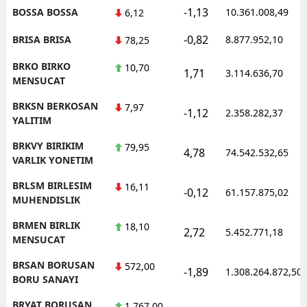
-1,13
BOSSA BOSSA
10.361.008,49
6,12
-0,82
BRISA BRISA
8.877.952,10
78,25
BRKO BIRKO
10,70
1,71
3.114.636,70
MENSUCAT
BRKSN BERKOSAN
7,97
-1,12
2.358.282,37
YALITIM
BRKVY BIRIKIM
79,95
4,78
74.542.532,65
VARLIK YONETIM
BRLSM BIRLESIM
16,11
-0,12
61.157.875,02
MUHENDISLIK
BRMEN BIRLIK
18,10
2,72
5.452.771,18
MENSUCAT
BRSAN BORUSAN
572,00
-1,89
1.308.264.872,50
BORU SANAYI
BRYAT BORUSAN
1.767,00