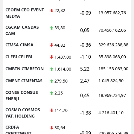
CEOEM CEO EVENT
22,82
-0,09
13.057.682,76
MEDYA
CGCAM CAGDAS
39,80
0,05
70.456.162,06
CAM
-0,36
CIMSA CIMSA
329.636.288,88
44,82
-1,10
CLEBI CELEBI
35.898.068,00
1.437,00
5,22
CMBTN CIMBETON
185.153.083,00
1.614,00
2,47
CMENT CIMENTAS
1.045.824,50
279,50
CONSE CONSUS
2,25
0,45
18.969.734,97
ENERJI
COSMO COSMOS
114,70
-1,38
4.216.401,10
YAT. HOLDING
CRDFA
30,64
-9,99
CREDITWEST
220.906.756,38