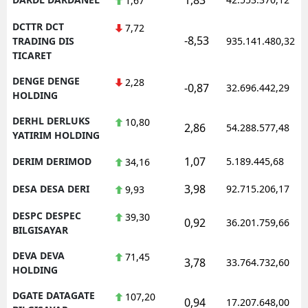
1,67
DCTTR DCT
7,72
-8,53
TRADING DIS
935.141.480,32
TICARET
DENGE DENGE
2,28
-0,87
32.696.442,29
HOLDING
DERHL DERLUKS
10,80
2,86
54.288.577,48
YATIRIM HOLDING
1,07
DERIM DERIMOD
5.189.445,68
34,16
3,98
DESA DESA DERI
92.715.206,17
9,93
DESPC DESPEC
39,30
0,92
36.201.759,66
BILGISAYAR
DEVA DEVA
71,45
3,78
33.764.732,60
HOLDING
DGATE DATAGATE
107,20
0,94
17.207.648,00