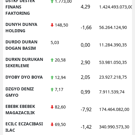
DSTKF DESTEK
1.773,00
4,29
FINANS
1.424.493.073,00
FAKTORING
DUNYH DUNYA
148,50
-1,66
56.264.124,90
HOLDING
DURDO DURAN
5,03
0,00
11.284.390,35
DOGAN BASIM
DURKN DURUKAN
20,58
2,90
53.981.050,35
SEKERLEME
2,05
DYOBY DYO BOYA
23.927.218,75
12,94
DZGYO DENIZ
7,17
0,99
7.911.539,74
GMYO
EBEBK EBEBEK
82,60
-7,92
174.464.082,00
MAGAZACILIK
ECILC ECZACIBASI
69,50
-1,42
340.990.573,30
ILAC