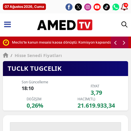
12
07 Ağustos 2026, Cuma
istikrarın yeni kalkanı olacak
Meclis'te kanun mesaisi kaosa dönüştü: Komisyon kapısında izdiham v
/
Hisse Senedi Fiyatları
TUCLK TUGCELIK
Son Güncelleme
FİYAT
18:10
3,79
DEĞİŞİM
HACİM(TL)
0,26%
21.619.933,34