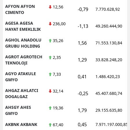
AFYON AFYON
12,56
-0,79
7.770.628,92
CIMENTO
AGESA AGESA
236,00
-1,13
49.260.444,90
HAYAT EMEKLILIK
AGHOL ANADOLU
35,26
1,56
71.553.130,84
GRUBU HOLDING
AGROT AGROTECH
2,35
1,29
33.828.248,20
TEKNOLOJI
AGYO ATAKULE
7,33
0,41
1.486.420,23
GMYO
AHGAZ AHLATCI
32,14
-0,25
45.407.680,74
DOGALGAZ
AHSGY AHES
19,36
1,79
29.155.635,80
GMYO
0,45
AKBNK AKBANK
7.971.197.000,85
67,40