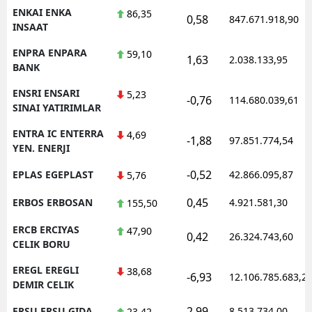
ENKAI ENKA
86,35
0,58
847.671.918,90
INSAAT
ENPRA ENPARA
59,10
1,63
2.038.133,95
BANK
ENSRI ENSARI
5,23
-0,76
114.680.039,61
SINAI YATIRIMLAR
ENTRA IC ENTERRA
4,69
-1,88
97.851.774,54
YEN. ENERJI
-0,52
EPLAS EGEPLAST
42.866.095,87
5,76
0,45
ERBOS ERBOSAN
4.921.581,30
155,50
ERCB ERCIYAS
47,90
0,42
26.324.743,60
CELIK BORU
EREGL EREGLI
38,68
-6,93
12.106.785.683,2
DEMIR CELIK
2,99
ERSU ERSU GIDA
8.513.734,00
23,42