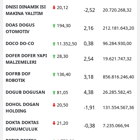
DNISI DINAMIK ISI
20,12
-2,52
20.720.268,32
MAKINA YALITIM
DOAS DOGUS
194,30
2,16
212.181.643,20
OTOMOTIV
0,38
DOCO DO-CO
96.284.930,00
11.352,50
DOFER DOFER YAPI
28,30
2,54
19.621.747,32
MALZEMELERI
DOFRB DOF
136,40
3,18
856.816.246,40
ROBOTIK
4,38
DOGUB DOGUSAN
26.285.582,45
81,05
DOHOL DOGAN
20,50
-1,91
131.554.567,36
HOLDING
DOKTA DOKTAS
21,20
-0,38
7.235.066,94
DOKUMCULUK