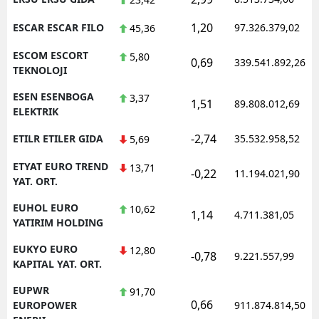
1,20
ESCAR ESCAR FILO
97.326.379,02
45,36
ESCOM ESCORT
5,80
0,69
339.541.892,26
TEKNOLOJI
ESEN ESENBOGA
3,37
1,51
89.808.012,69
ELEKTRIK
-2,74
ETILR ETILER GIDA
35.532.958,52
5,69
ETYAT EURO TREND
13,71
-0,22
11.194.021,90
YAT. ORT.
EUHOL EURO
10,62
1,14
4.711.381,05
YATIRIM HOLDING
EUKYO EURO
12,80
-0,78
9.221.557,99
KAPITAL YAT. ORT.
EUPWR
91,70
0,66
EUROPOWER
911.874.814,50