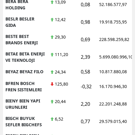
BERA BERA
13,09
0,08
52.186.577,97
HOLDING
BESLR BESLER
12,42
0,98
19.918.755,95
GIDA
BESTE BEST
29,30
0,69
228.598.259,82
BRANDS ENERJI
BETAE BETA ENERJI
111,20
2,39
5.699.080.996,10
VE TEKNOLOJI
0,58
BEYAZ BEYAZ FILO
10.817.880,08
24,34
BFREN BOSCH
125,80
-0,32
16.170.946,30
FREN SISTEMLERI
BIENY BIEN YAPI
20,44
2,20
22.201.248,88
URUNLERI
BIGCH BUYUK
6,52
0,77
29.579.015,40
SEFLER BIGCHEFS