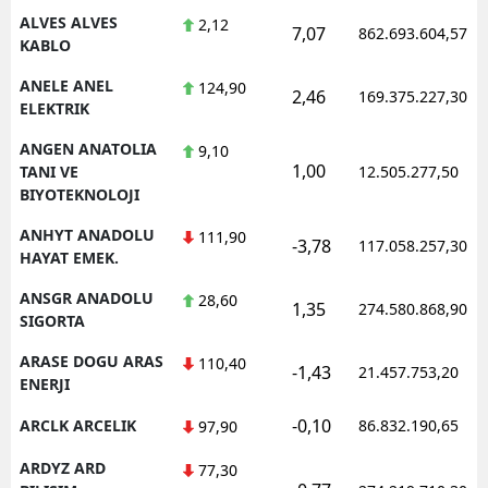
ALVES ALVES
2,12
7,07
862.693.604,57
KABLO
ANELE ANEL
124,90
2,46
169.375.227,30
ELEKTRIK
ANGEN ANATOLIA
9,10
1,00
TANI VE
12.505.277,50
BIYOTEKNOLOJI
ANHYT ANADOLU
111,90
-3,78
117.058.257,30
HAYAT EMEK.
ANSGR ANADOLU
28,60
1,35
274.580.868,90
SIGORTA
ARASE DOGU ARAS
110,40
-1,43
21.457.753,20
ENERJI
-0,10
ARCLK ARCELIK
86.832.190,65
97,90
ARDYZ ARD
77,30