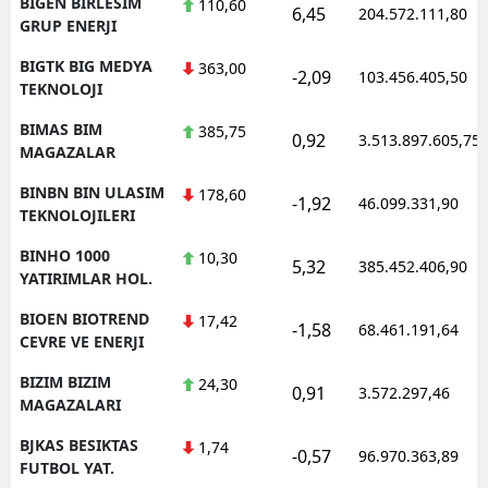
BIGEN BIRLESIM
110,60
6,45
204.572.111,80
GRUP ENERJI
BIGTK BIG MEDYA
363,00
-2,09
103.456.405,50
TEKNOLOJI
BIMAS BIM
385,75
0,92
3.513.897.605,75
MAGAZALAR
BINBN BIN ULASIM
178,60
-1,92
46.099.331,90
TEKNOLOJILERI
BINHO 1000
10,30
5,32
385.452.406,90
YATIRIMLAR HOL.
BIOEN BIOTREND
17,42
-1,58
68.461.191,64
CEVRE VE ENERJI
BIZIM BIZIM
24,30
0,91
3.572.297,46
MAGAZALARI
BJKAS BESIKTAS
1,74
-0,57
96.970.363,89
FUTBOL YAT.