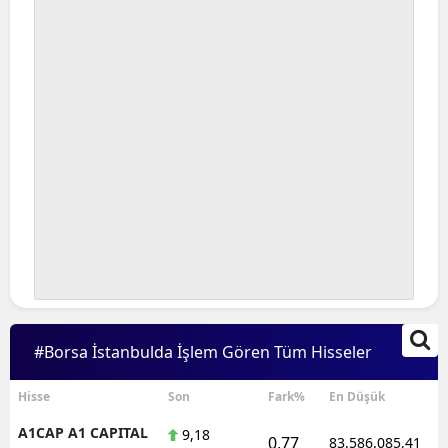
#Borsa İstanbulda İşlem Gören Tüm Hisseler
Hisse
Son
Fark%
En Düşük
A1CAP A1 CAPITAL
9,18
0,77
83.586.085,41