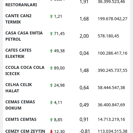
1,91
36.399.523,46
RESTORANLARI
CANTE CAN2
1,21
1,68
199.678.042,27
TERMIK
CASA CASA EMTIA
71,45
2,00
578.180,45
PETROL
CATES CATES
49,38
0,04
100.286.417,16
ELEKTRIK
CCOLA COCA COLA
89,00
1,48
390.245.737,55
ICECEK
CELHA CELIK
24,98
0,64
58.444.547,38
HALAT
CEMAS CEMAS
4,11
0,49
36.400.847,69
DOKUM
0,91
CEMTS CEMTAS
14.713.219,16
8,85
-0,81
CEMZY CEM ZEYTIN
113.034.515,38
12,30