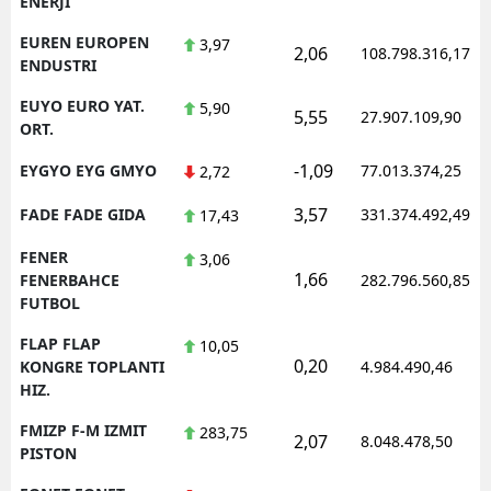
ENERJI
EUREN EUROPEN
3,97
2,06
108.798.316,17
ENDUSTRI
EUYO EURO YAT.
5,90
5,55
27.907.109,90
ORT.
-1,09
EYGYO EYG GMYO
77.013.374,25
2,72
3,57
FADE FADE GIDA
331.374.492,49
17,43
FENER
3,06
1,66
FENERBAHCE
282.796.560,85
FUTBOL
FLAP FLAP
10,05
0,20
KONGRE TOPLANTI
4.984.490,46
HIZ.
FMIZP F-M IZMIT
283,75
2,07
8.048.478,50
PISTON