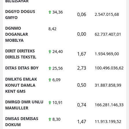
BILGISAYAR
DGGYO DOGUS
34,36
0,06
2.547.015,68
GMYO
DGNMO
8,42
0,00
DOGANLAR
62.737.407,01
MOBILYA
DIRIT DIRITEKS
24,40
1,67
1.934.969,00
DIRILIS TEKSTIL
2,73
DITAS DITAS BDY
100.496.036,62
25,56
DMLKTG EMLAK
6,09
0,50
KONUT DAMLA
31.887.858,99
KENT GMS
DMRGD DMR UNLU
10,91
0,74
166.281.146,33
MAMULLER
DMSAS DEMISAS
8,30
1,47
11.913.199,52
DOKUM