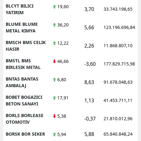
BLCYT BILICI
19,60
3,70
33.743.198,65
YATIRIM
BLUME BLUME
36,20
5,66
123.196.696,84
METAL KIMYA
BMSCH BMS CELIK
12,22
2,26
11.868.807,10
HASIR
BMSTL BMS
46,66
-3,60
177.829.715,98
BIRLESIK METAL
BNTAS BANTAS
6,80
8,63
91.678.048,63
AMBALAJ
BOBET BOGAZICI
17,91
1,13
41.453.711,11
BETON SANAYI
BORLS BORLEASE
5,38
-0,37
21.810.012,96
OTOMOTIV
5,88
BORSK BOR SEKER
65.840.848,24
5,94