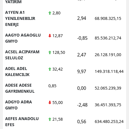
YATIRIM
A1YEN A1
2,80
2,94
YENILENEBILIR
68.908.325,15
ENERJI
AAGYO AGAOGLU
12,87
-0,85
85.536.212,74
GMYO
ACSEL ACIPAYAM
128,50
2,47
26.128.191,00
SELULOZ
ADEL ADEL
32,42
9,97
149.318.118,44
KALEMCILIK
ADESE ADESE
0,85
0,00
52.065.239,39
GAYRIMENKUL
ADGYO ADRA
55,00
-2,48
36.451.393,75
GMYO
AEFES ANADOLU
21,58
0,56
634.480.253,24
EFES