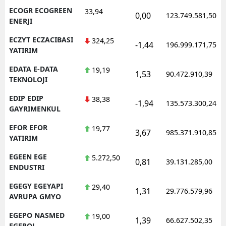
ECOGR ECOGREEN
33,94
0,00
123.749.581,50
ENERJI
ECZYT ECZACIBASI
324,25
-1,44
196.999.171,75
YATIRIM
EDATA E-DATA
19,19
1,53
90.472.910,39
TEKNOLOJI
EDIP EDIP
38,38
-1,94
135.573.300,24
GAYRIMENKUL
EFOR EFOR
19,77
3,67
985.371.910,85
YATIRIM
EGEEN EGE
5.272,50
0,81
39.131.285,00
ENDUSTRI
EGEGY EGEYAPI
29,40
1,31
29.776.579,96
AVRUPA GMYO
EGEPO NASMED
19,00
1,39
66.627.502,35
EGEPOL