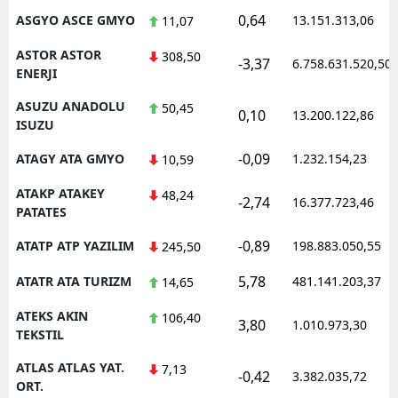
0,64
ASGYO ASCE GMYO
13.151.313,06
11,07
ASTOR ASTOR
308,50
-3,37
6.758.631.520,50
ENERJI
ASUZU ANADOLU
50,45
0,10
13.200.122,86
ISUZU
-0,09
ATAGY ATA GMYO
1.232.154,23
10,59
ATAKP ATAKEY
48,24
-2,74
16.377.723,46
PATATES
-0,89
ATATP ATP YAZILIM
198.883.050,55
245,50
5,78
ATATR ATA TURIZM
481.141.203,37
14,65
ATEKS AKIN
106,40
3,80
1.010.973,30
TEKSTIL
ATLAS ATLAS YAT.
7,13
-0,42
3.382.035,72
ORT.