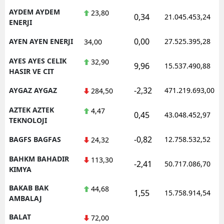
AYDEM AYDEM
23,80
0,34
21.045.453,24
ENERJI
0,00
AYEN AYEN ENERJI
27.525.395,28
34,00
AYES AYES CELIK
32,90
9,96
15.537.490,88
HASIR VE CIT
-2,32
AYGAZ AYGAZ
471.219.693,00
284,50
AZTEK AZTEK
4,47
0,45
43.048.452,97
TEKNOLOJI
-0,82
BAGFS BAGFAS
12.758.532,52
24,32
BAHKM BAHADIR
113,30
-2,41
50.717.086,70
KIMYA
BAKAB BAK
44,68
1,55
15.758.914,54
AMBALAJ
BALAT
72,00