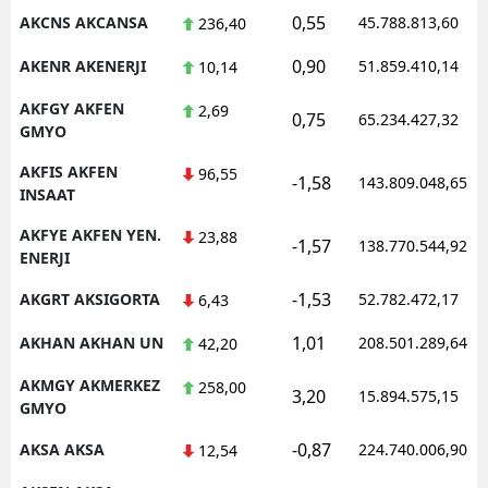
0,55
AKCNS AKCANSA
45.788.813,60
236,40
0,90
AKENR AKENERJI
51.859.410,14
10,14
AKFGY AKFEN
2,69
0,75
65.234.427,32
GMYO
AKFIS AKFEN
96,55
-1,58
143.809.048,65
INSAAT
AKFYE AKFEN YEN.
23,88
-1,57
138.770.544,92
ENERJI
-1,53
AKGRT AKSIGORTA
52.782.472,17
6,43
1,01
AKHAN AKHAN UN
208.501.289,64
42,20
AKMGY AKMERKEZ
258,00
3,20
15.894.575,15
GMYO
-0,87
AKSA AKSA
224.740.006,90
12,54