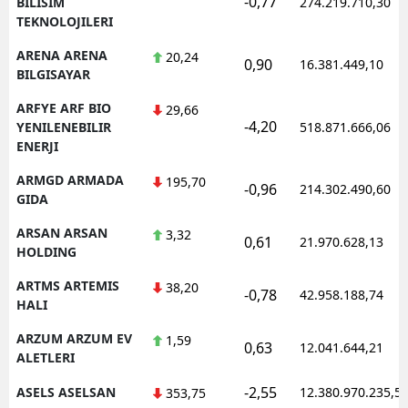
-0,77
BILISIM
274.219.710,30
TEKNOLOJILERI
ARENA ARENA
20,24
0,90
16.381.449,10
BILGISAYAR
ARFYE ARF BIO
29,66
-4,20
YENILENEBILIR
518.871.666,06
ENERJI
ARMGD ARMADA
195,70
-0,96
214.302.490,60
GIDA
ARSAN ARSAN
3,32
0,61
21.970.628,13
HOLDING
ARTMS ARTEMIS
38,20
-0,78
42.958.188,74
HALI
ARZUM ARZUM EV
1,59
0,63
12.041.644,21
ALETLERI
-2,55
ASELS ASELSAN
12.380.970.235,5
353,75