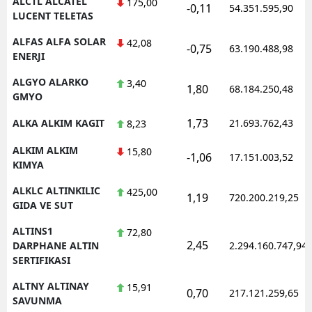
ALCTL ALCATEL
175,00
-0,11
54.351.595,90
LUCENT TELETAS
ALFAS ALFA SOLAR
42,08
-0,75
63.190.488,98
ENERJI
ALGYO ALARKO
3,40
1,80
68.184.250,48
GMYO
1,73
ALKA ALKIM KAGIT
21.693.762,43
8,23
ALKIM ALKIM
15,80
-1,06
17.151.003,52
KIMYA
ALKLC ALTINKILIC
425,00
1,19
720.200.219,25
GIDA VE SUT
ALTINS1
72,80
2,45
DARPHANE ALTIN
2.294.160.747,94
SERTIFIKASI
ALTNY ALTINAY
15,91
0,70
217.121.259,65
SAVUNMA