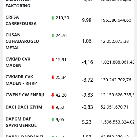
FAKTORING
CRFSA
210,50
9,98
195.380.644,60
CARREFOURSA
CUSAN
24,76
1,06
CUHADAROGLU
12.252.073,38
METAL
CVKMD CVK
15,91
-4,16
1.021.808.061,43
MADEN
CVKMDR CVK
25,34
-3,72
130.242.702,76
MADEN - RHKP
-9,83
CWENE CW ENERJI
12.159.626.735,6
42,20
-0,83
DAGI DAGI GIYIM
52.951.670,71
9,52
DAPGM DAP
9,05
5,23
1.596.553.324,02
GAYRIMENKUL
1,83
DARDL DARDANEL
42.553.370,12