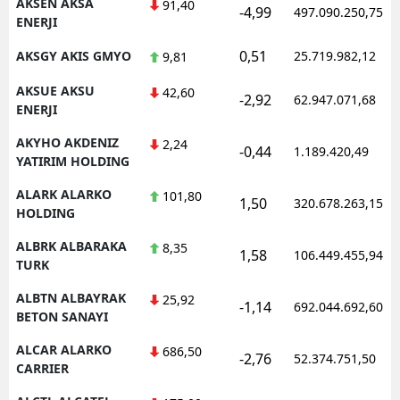
AKSEN AKSA
91,40
-4,99
497.090.250,75
ENERJI
0,51
AKSGY AKIS GMYO
25.719.982,12
9,81
AKSUE AKSU
42,60
-2,92
62.947.071,68
ENERJI
AKYHO AKDENIZ
2,24
-0,44
1.189.420,49
YATIRIM HOLDING
ALARK ALARKO
101,80
1,50
320.678.263,15
HOLDING
ALBRK ALBARAKA
8,35
1,58
106.449.455,94
TURK
ALBTN ALBAYRAK
25,92
-1,14
692.044.692,60
BETON SANAYI
ALCAR ALARKO
686,50
-2,76
52.374.751,50
CARRIER