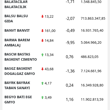
-1,71
BALATACILAR
1.548.845,50
BALATACILIK
BALSU BALSU
13,22
-2,07
713.863.347,85
GIDA
-0,49
BANVT BANVIT
16.931.765,40
161,00
BARMA BAREM
14,84
-9,95
5.064.966,20
AMBALAJ
BASCM BASTAS
13,34
0,76
486.823,05
BASKENT CIMENTO
BASGZ BASKENT
43,68
-1,36
7.124.661,96
DOGALGAZ GMYO
BAYRK BAYRAK
4,17
0,24
16.349.928,80
TABAN SANAYI
BEGYO BATI EGE
3,49
1,16
11.902.813,59
GMYO