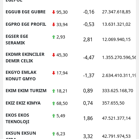
-0,16
EGGUB EGE GUBRE
27.347.618,85
95,30
-0,53
EGPRO EGE PROFIL
13.631.321,02
33,94
EGSER EGE
2,93
2,81
12.069.940,15
SERAMIK
EKDMR EKINCILER
45,30
-4,47
1.355.270.596,56
DEMIR CELIK
EKGYO EMLAK
17,94
-1,37
2.634.410.311,19
KONUT GMYO
0,89
EKIM EKIM TURIZM
333.625.168,70
18,21
0,74
EKIZ EKIZ KIMYA
357.655,50
68,50
EKOS EKOS
5,49
1,86
47.521.377,14
TEKNOLOJI
EKSUN EKSUN
6,23
3,32
42.791.974,53