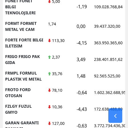
FONET FONET
5,00
-1,19
BILGI
109.028.768,84
TEKNOLOJILERI
FORMT FORMET
1,74
0,00
39.437.320,00
METAL VE CAM
FORTE FORTE BILGI
113,30
-4,15
363.950.365,60
ILETISIM
FRIGO FRIGO PAK
2,37
3,49
238.401.851,62
GIDA
FRMPL FORMUL
35,76
1,48
92.565.525,00
PLASTIK VE METAL
FROTO FORD
78,10
-0,64
1.602.362.688,95
OTOSAN
FZLGY FUZUL
10,36
-4,43
172.638.488,80
GMYO
GARAN GARANTI
127,00
-0,63
3.772.734.436,30