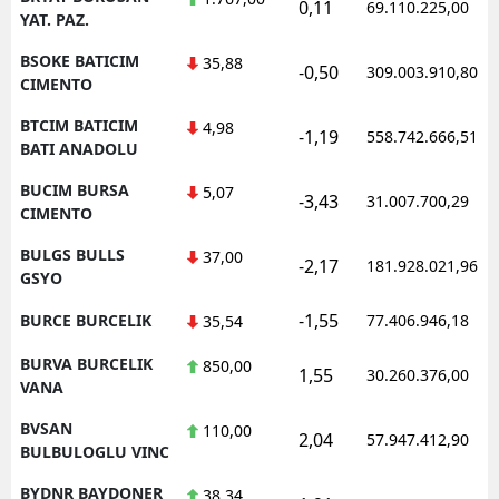
0,11
69.110.225,00
YAT. PAZ.
BSOKE BATICIM
35,88
-0,50
309.003.910,80
CIMENTO
BTCIM BATICIM
4,98
-1,19
558.742.666,51
BATI ANADOLU
BUCIM BURSA
5,07
-3,43
31.007.700,29
CIMENTO
BULGS BULLS
37,00
-2,17
181.928.021,96
GSYO
-1,55
BURCE BURCELIK
77.406.946,18
35,54
BURVA BURCELIK
850,00
1,55
30.260.376,00
VANA
BVSAN
110,00
2,04
57.947.412,90
BULBULOGLU VINC
BYDNR BAYDONER
38,34