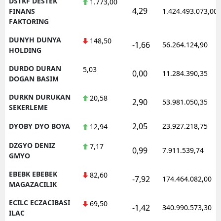
DSTKF DESTEK
1.773,00
4,29
FINANS
1.424.493.073,00
FAKTORING
DUNYH DUNYA
148,50
-1,66
56.264.124,90
HOLDING
DURDO DURAN
5,03
0,00
11.284.390,35
DOGAN BASIM
DURKN DURUKAN
20,58
2,90
53.981.050,35
SEKERLEME
2,05
DYOBY DYO BOYA
23.927.218,75
12,94
DZGYO DENIZ
7,17
0,99
7.911.539,74
GMYO
EBEBK EBEBEK
82,60
-7,92
174.464.082,00
MAGAZACILIK
ECILC ECZACIBASI
69,50
-1,42
340.990.573,30
ILAC