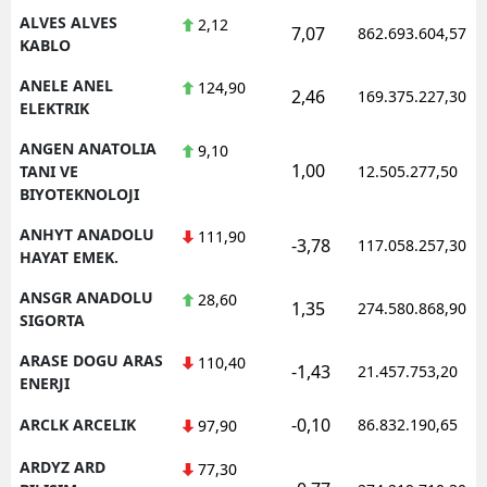
ALVES ALVES
2,12
7,07
862.693.604,57
KABLO
ANELE ANEL
124,90
2,46
169.375.227,30
ELEKTRIK
ANGEN ANATOLIA
9,10
1,00
TANI VE
12.505.277,50
BIYOTEKNOLOJI
ANHYT ANADOLU
111,90
-3,78
117.058.257,30
HAYAT EMEK.
ANSGR ANADOLU
28,60
1,35
274.580.868,90
SIGORTA
ARASE DOGU ARAS
110,40
-1,43
21.457.753,20
ENERJI
-0,10
ARCLK ARCELIK
86.832.190,65
97,90
ARDYZ ARD
77,30