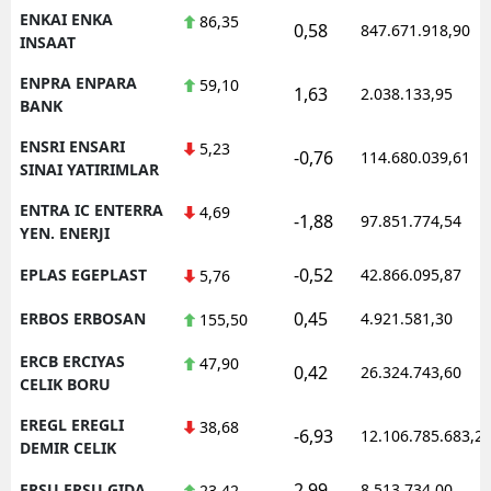
ENKAI ENKA
86,35
0,58
847.671.918,90
INSAAT
ENPRA ENPARA
59,10
1,63
2.038.133,95
BANK
ENSRI ENSARI
5,23
-0,76
114.680.039,61
SINAI YATIRIMLAR
ENTRA IC ENTERRA
4,69
-1,88
97.851.774,54
YEN. ENERJI
-0,52
EPLAS EGEPLAST
42.866.095,87
5,76
0,45
ERBOS ERBOSAN
4.921.581,30
155,50
ERCB ERCIYAS
47,90
0,42
26.324.743,60
CELIK BORU
EREGL EREGLI
38,68
-6,93
12.106.785.683,2
DEMIR CELIK
2,99
ERSU ERSU GIDA
8.513.734,00
23,42