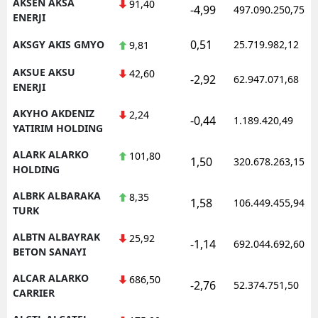
AKSEN AKSA
91,40
-4,99
497.090.250,75
ENERJI
0,51
AKSGY AKIS GMYO
25.719.982,12
9,81
AKSUE AKSU
42,60
-2,92
62.947.071,68
ENERJI
AKYHO AKDENIZ
2,24
-0,44
1.189.420,49
YATIRIM HOLDING
ALARK ALARKO
101,80
1,50
320.678.263,15
HOLDING
ALBRK ALBARAKA
8,35
1,58
106.449.455,94
TURK
ALBTN ALBAYRAK
25,92
-1,14
692.044.692,60
BETON SANAYI
ALCAR ALARKO
686,50
-2,76
52.374.751,50
CARRIER