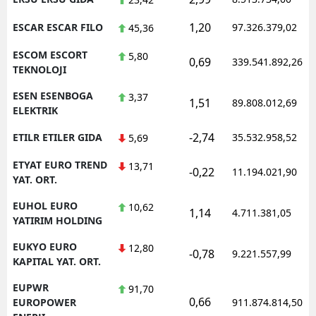
1,20
ESCAR ESCAR FILO
97.326.379,02
45,36
ESCOM ESCORT
5,80
0,69
339.541.892,26
TEKNOLOJI
ESEN ESENBOGA
3,37
1,51
89.808.012,69
ELEKTRIK
-2,74
ETILR ETILER GIDA
35.532.958,52
5,69
ETYAT EURO TREND
13,71
-0,22
11.194.021,90
YAT. ORT.
EUHOL EURO
10,62
1,14
4.711.381,05
YATIRIM HOLDING
EUKYO EURO
12,80
-0,78
9.221.557,99
KAPITAL YAT. ORT.
EUPWR
91,70
0,66
EUROPOWER
911.874.814,50