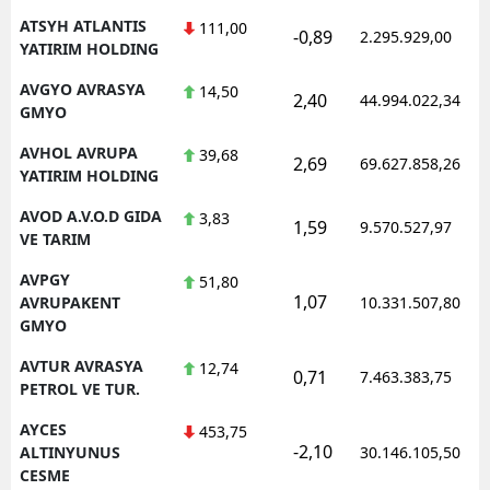
ATSYH ATLANTIS
111,00
-0,89
2.295.929,00
YATIRIM HOLDING
AVGYO AVRASYA
14,50
2,40
44.994.022,34
GMYO
AVHOL AVRUPA
39,68
2,69
69.627.858,26
YATIRIM HOLDING
AVOD A.V.O.D GIDA
3,83
1,59
9.570.527,97
VE TARIM
AVPGY
51,80
1,07
AVRUPAKENT
10.331.507,80
GMYO
AVTUR AVRASYA
12,74
0,71
7.463.383,75
PETROL VE TUR.
AYCES
453,75
-2,10
ALTINYUNUS
30.146.105,50
CESME