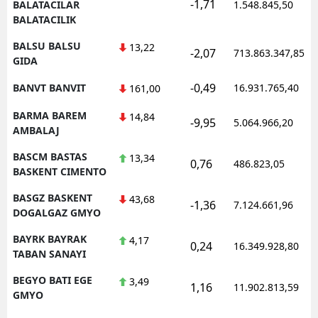
-1,71
BALATACILAR
1.548.845,50
BALATACILIK
BALSU BALSU
13,22
-2,07
713.863.347,85
GIDA
-0,49
BANVT BANVIT
16.931.765,40
161,00
BARMA BAREM
14,84
-9,95
5.064.966,20
AMBALAJ
BASCM BASTAS
13,34
0,76
486.823,05
BASKENT CIMENTO
BASGZ BASKENT
43,68
-1,36
7.124.661,96
DOGALGAZ GMYO
BAYRK BAYRAK
4,17
0,24
16.349.928,80
TABAN SANAYI
BEGYO BATI EGE
3,49
1,16
11.902.813,59
GMYO