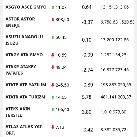
0,64
ASGYO ASCE GMYO
13.151.313,06
11,07
ASTOR ASTOR
308,50
-3,37
6.758.631.520,50
ENERJI
ASUZU ANADOLU
50,45
0,10
13.200.122,86
ISUZU
-0,09
ATAGY ATA GMYO
1.232.154,23
10,59
ATAKP ATAKEY
48,24
-2,74
16.377.723,46
PATATES
-0,89
ATATP ATP YAZILIM
198.883.050,55
245,50
5,78
ATATR ATA TURIZM
481.141.203,37
14,65
ATEKS AKIN
106,40
3,80
1.010.973,30
TEKSTIL
ATLAS ATLAS YAT.
7,13
-0,42
3.382.035,72
ORT.