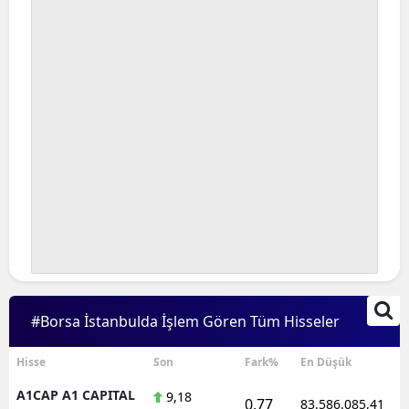
#Borsa İstanbulda İşlem Gören Tüm Hisseler
Hisse
Son
Fark%
En Düşük
A1CAP A1 CAPITAL
9,18
0,77
83.586.085,41