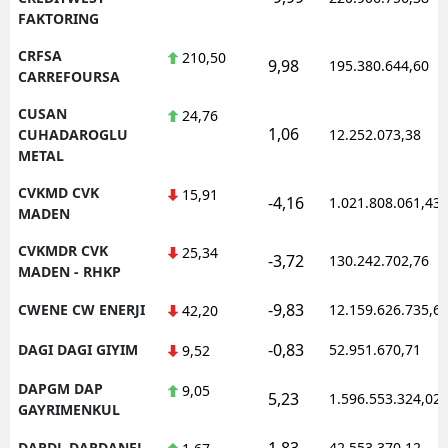
FAKTORING
CRFSA
210,50
9,98
195.380.644,60
CARREFOURSA
CUSAN
24,76
1,06
CUHADAROGLU
12.252.073,38
METAL
CVKMD CVK
15,91
-4,16
1.021.808.061,43
MADEN
CVKMDR CVK
25,34
-3,72
130.242.702,76
MADEN - RHKP
-9,83
CWENE CW ENERJI
12.159.626.735,6
42,20
-0,83
DAGI DAGI GIYIM
52.951.670,71
9,52
DAPGM DAP
9,05
5,23
1.596.553.324,02
GAYRIMENKUL
1,83
DARDL DARDANEL
42.553.370,12