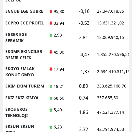
-0,16
EGGUB EGE GUBRE
27.347.618,85
95,30
-0,53
EGPRO EGE PROFIL
13.631.321,02
33,94
EGSER EGE
2,93
2,81
12.069.940,15
SERAMIK
EKDMR EKINCILER
45,30
-4,47
1.355.270.596,56
DEMIR CELIK
EKGYO EMLAK
17,94
-1,37
2.634.410.311,19
KONUT GMYO
0,89
EKIM EKIM TURIZM
333.625.168,70
18,21
0,74
EKIZ EKIZ KIMYA
357.655,50
68,50
EKOS EKOS
5,49
1,86
47.521.377,14
TEKNOLOJI
EKSUN EKSUN
6,23
3,32
42.791.974,53