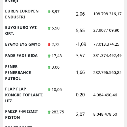
ENERJI
EUREN EUROPEN
3,97
2,06
108.798.316,17
ENDUSTRI
EUYO EURO YAT.
5,90
5,55
27.907.109,90
ORT.
-1,09
EYGYO EYG GMYO
77.013.374,25
2,72
3,57
FADE FADE GIDA
331.374.492,49
17,43
FENER
3,06
1,66
FENERBAHCE
282.796.560,85
FUTBOL
FLAP FLAP
10,05
0,20
KONGRE TOPLANTI
4.984.490,46
HIZ.
FMIZP F-M IZMIT
283,75
2,07
8.048.478,50
PISTON