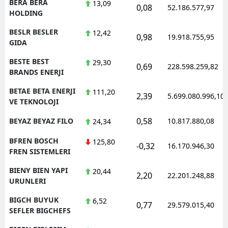
BERA BERA
13,09
0,08
52.186.577,97
HOLDING
BESLR BESLER
12,42
0,98
19.918.755,95
GIDA
BESTE BEST
29,30
0,69
228.598.259,82
BRANDS ENERJI
BETAE BETA ENERJI
111,20
2,39
5.699.080.996,10
VE TEKNOLOJI
0,58
BEYAZ BEYAZ FILO
10.817.880,08
24,34
BFREN BOSCH
125,80
-0,32
16.170.946,30
FREN SISTEMLERI
BIENY BIEN YAPI
20,44
2,20
22.201.248,88
URUNLERI
BIGCH BUYUK
6,52
0,77
29.579.015,40
SEFLER BIGCHEFS