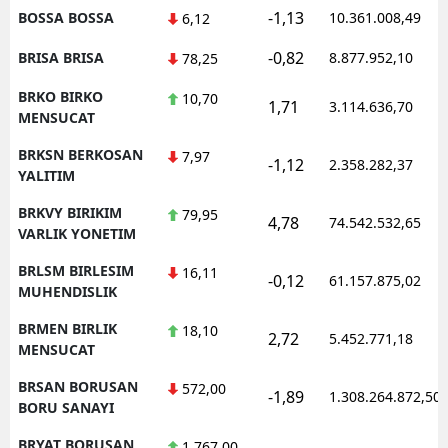
-1,13
BOSSA BOSSA
10.361.008,49
6,12
-0,82
BRISA BRISA
8.877.952,10
78,25
BRKO BIRKO
10,70
1,71
3.114.636,70
MENSUCAT
BRKSN BERKOSAN
7,97
-1,12
2.358.282,37
YALITIM
BRKVY BIRIKIM
79,95
4,78
74.542.532,65
VARLIK YONETIM
BRLSM BIRLESIM
16,11
-0,12
61.157.875,02
MUHENDISLIK
BRMEN BIRLIK
18,10
2,72
5.452.771,18
MENSUCAT
BRSAN BORUSAN
572,00
-1,89
1.308.264.872,50
BORU SANAYI
BRYAT BORUSAN
1.767,00