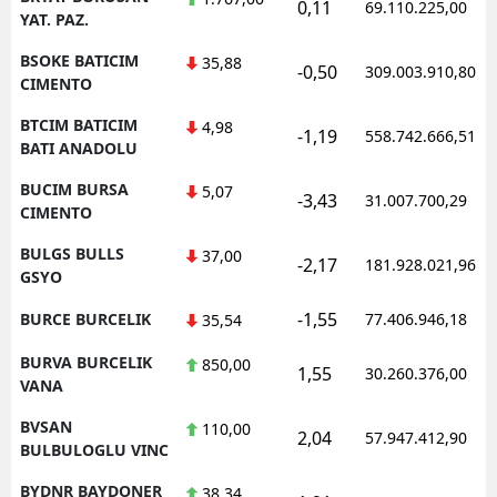
0,11
69.110.225,00
YAT. PAZ.
BSOKE BATICIM
35,88
-0,50
309.003.910,80
CIMENTO
BTCIM BATICIM
4,98
-1,19
558.742.666,51
BATI ANADOLU
BUCIM BURSA
5,07
-3,43
31.007.700,29
CIMENTO
BULGS BULLS
37,00
-2,17
181.928.021,96
GSYO
-1,55
BURCE BURCELIK
77.406.946,18
35,54
BURVA BURCELIK
850,00
1,55
30.260.376,00
VANA
BVSAN
110,00
2,04
57.947.412,90
BULBULOGLU VINC
BYDNR BAYDONER
38,34