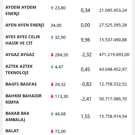
AYDEM AYDEM
23,80
0,34
21.045.453,24
ENERJI
0,00
AYEN AYEN ENERJI
27.525.395,28
34,00
AYES AYES CELIK
32,90
9,96
15.537.490,88
HASIR VE CIT
-2,32
AYGAZ AYGAZ
471.219.693,00
284,50
AZTEK AZTEK
4,47
0,45
43.048.452,97
TEKNOLOJI
-0,82
BAGFS BAGFAS
12.758.532,52
24,32
BAHKM BAHADIR
113,30
-2,41
50.717.086,70
KIMYA
BAKAB BAK
44,68
1,55
15.758.914,54
AMBALAJ
BALAT
72,00