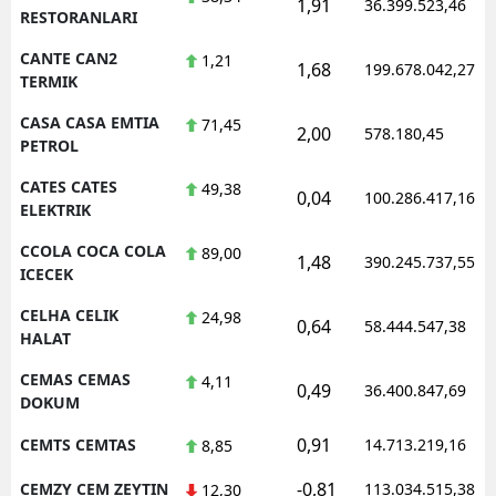
1,91
36.399.523,46
RESTORANLARI
CANTE CAN2
1,21
1,68
199.678.042,27
TERMIK
CASA CASA EMTIA
71,45
2,00
578.180,45
PETROL
CATES CATES
49,38
0,04
100.286.417,16
ELEKTRIK
CCOLA COCA COLA
89,00
1,48
390.245.737,55
ICECEK
CELHA CELIK
24,98
0,64
58.444.547,38
HALAT
CEMAS CEMAS
4,11
0,49
36.400.847,69
DOKUM
0,91
CEMTS CEMTAS
14.713.219,16
8,85
-0,81
CEMZY CEM ZEYTIN
113.034.515,38
12,30