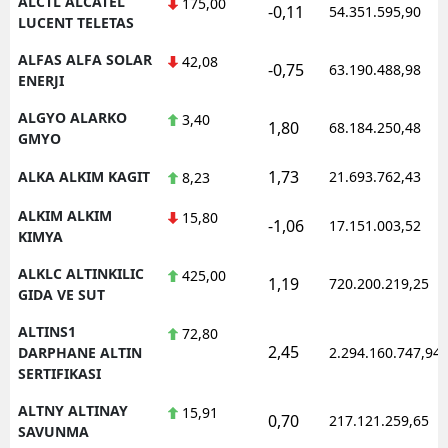
ALCTL ALCATEL
175,00
-0,11
54.351.595,90
LUCENT TELETAS
ALFAS ALFA SOLAR
42,08
-0,75
63.190.488,98
ENERJI
ALGYO ALARKO
3,40
1,80
68.184.250,48
GMYO
1,73
ALKA ALKIM KAGIT
21.693.762,43
8,23
ALKIM ALKIM
15,80
-1,06
17.151.003,52
KIMYA
ALKLC ALTINKILIC
425,00
1,19
720.200.219,25
GIDA VE SUT
ALTINS1
72,80
2,45
DARPHANE ALTIN
2.294.160.747,94
SERTIFIKASI
ALTNY ALTINAY
15,91
0,70
217.121.259,65
SAVUNMA