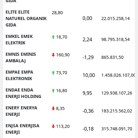
GIDA
ELITE ELITE
28,80
0,00
NATUREL ORGANIK
22.015.258,14
GIDA
EMKEL EMEK
18,70
2,24
98.795.318,54
ELEKTRIK
EMNIS EMINIS
160,90
-1,29
865.831,50
AMBALAJ
EMPAE EMPA
73,70
10,00
1.458.026.107,00
ELEKTRONIK
ENDAE ENDA
16,80
9,95
129.938.107,26
ENERJI HOLDING
ENERY ENERYA
8,35
-0,36
183.215.562,02
ENERJI
ENJSA ENERJISA
113,20
-0,18
315.748.091,70
ENERJI