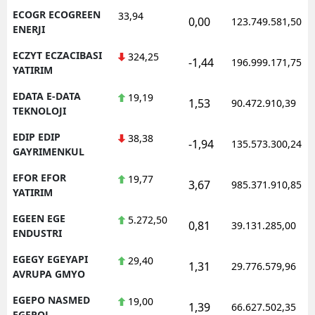
ECOGR ECOGREEN
33,94
0,00
123.749.581,50
ENERJI
ECZYT ECZACIBASI
324,25
-1,44
196.999.171,75
YATIRIM
EDATA E-DATA
19,19
1,53
90.472.910,39
TEKNOLOJI
EDIP EDIP
38,38
-1,94
135.573.300,24
GAYRIMENKUL
EFOR EFOR
19,77
3,67
985.371.910,85
YATIRIM
EGEEN EGE
5.272,50
0,81
39.131.285,00
ENDUSTRI
EGEGY EGEYAPI
29,40
1,31
29.776.579,96
AVRUPA GMYO
EGEPO NASMED
19,00
1,39
66.627.502,35
EGEPOL