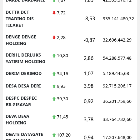
1,67
DCTTR DCT
7,72
-8,53
TRADING DIS
935.141.480,32
TICARET
DENGE DENGE
2,28
-0,87
32.696.442,29
HOLDING
DERHL DERLUKS
10,80
2,86
54.288.577,48
YATIRIM HOLDING
1,07
DERIM DERIMOD
5.189.445,68
34,16
3,98
DESA DESA DERI
92.715.206,17
9,93
DESPC DESPEC
39,30
0,92
36.201.759,66
BILGISAYAR
DEVA DEVA
71,45
3,78
33.764.732,60
HOLDING
DGATE DATAGATE
107,20
0,94
17.207.648,00