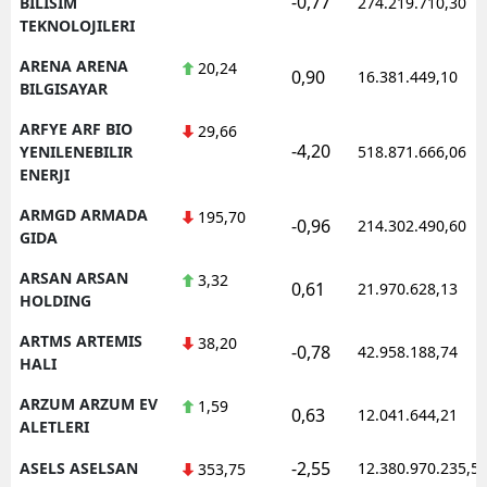
-0,77
BILISIM
274.219.710,30
TEKNOLOJILERI
ARENA ARENA
20,24
0,90
16.381.449,10
BILGISAYAR
ARFYE ARF BIO
29,66
-4,20
YENILENEBILIR
518.871.666,06
ENERJI
ARMGD ARMADA
195,70
-0,96
214.302.490,60
GIDA
ARSAN ARSAN
3,32
0,61
21.970.628,13
HOLDING
ARTMS ARTEMIS
38,20
-0,78
42.958.188,74
HALI
ARZUM ARZUM EV
1,59
0,63
12.041.644,21
ALETLERI
-2,55
ASELS ASELSAN
12.380.970.235,5
353,75