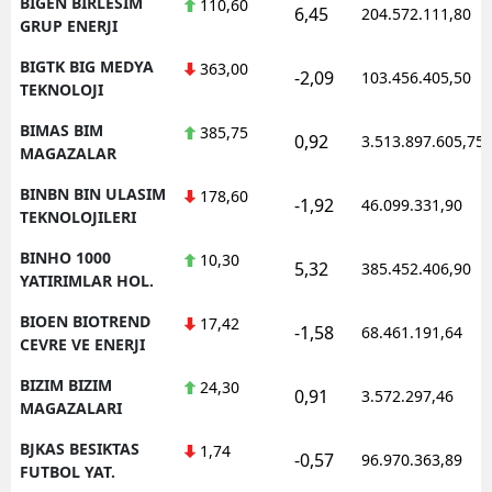
BIGEN BIRLESIM
110,60
6,45
204.572.111,80
GRUP ENERJI
BIGTK BIG MEDYA
363,00
-2,09
103.456.405,50
TEKNOLOJI
BIMAS BIM
385,75
0,92
3.513.897.605,75
MAGAZALAR
BINBN BIN ULASIM
178,60
-1,92
46.099.331,90
TEKNOLOJILERI
BINHO 1000
10,30
5,32
385.452.406,90
YATIRIMLAR HOL.
BIOEN BIOTREND
17,42
-1,58
68.461.191,64
CEVRE VE ENERJI
BIZIM BIZIM
24,30
0,91
3.572.297,46
MAGAZALARI
BJKAS BESIKTAS
1,74
-0,57
96.970.363,89
FUTBOL YAT.