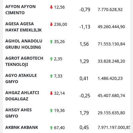
AFYON AFYON
12,56
-0,79
7.770.628,92
CIMENTO
AGESA AGESA
236,00
-1,13
49.260.444,90
HAYAT EMEKLILIK
AGHOL ANADOLU
35,26
1,56
71.553.130,84
GRUBU HOLDING
AGROT AGROTECH
2,35
1,29
33.828.248,20
TEKNOLOJI
AGYO ATAKULE
7,33
0,41
1.486.420,23
GMYO
AHGAZ AHLATCI
32,14
-0,25
45.407.680,74
DOGALGAZ
AHSGY AHES
19,36
1,79
29.155.635,80
GMYO
0,45
AKBNK AKBANK
7.971.197.000,85
67,40