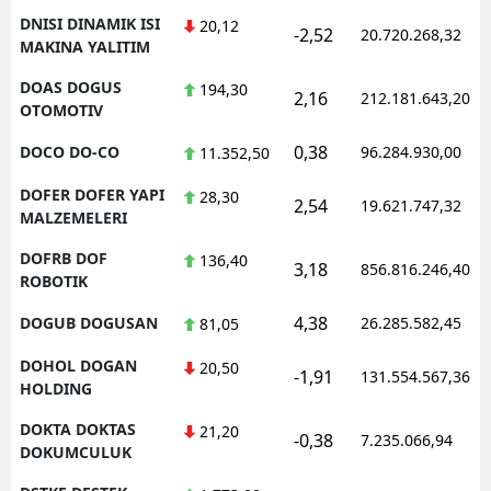
DNISI DINAMIK ISI
20,12
-2,52
20.720.268,32
MAKINA YALITIM
DOAS DOGUS
194,30
2,16
212.181.643,20
OTOMOTIV
0,38
DOCO DO-CO
96.284.930,00
11.352,50
DOFER DOFER YAPI
28,30
2,54
19.621.747,32
MALZEMELERI
DOFRB DOF
136,40
3,18
856.816.246,40
ROBOTIK
4,38
DOGUB DOGUSAN
26.285.582,45
81,05
DOHOL DOGAN
20,50
-1,91
131.554.567,36
HOLDING
DOKTA DOKTAS
21,20
-0,38
7.235.066,94
DOKUMCULUK