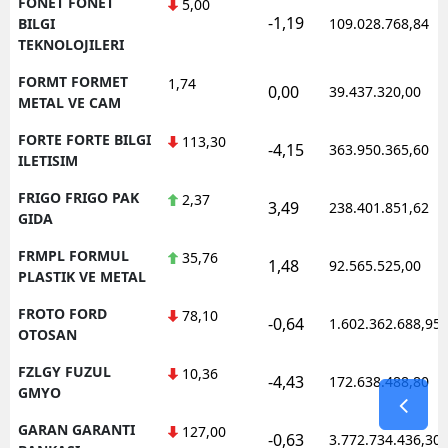
FONET FONET
5,00
-1,19
BILGI
109.028.768,84
TEKNOLOJILERI
FORMT FORMET
1,74
0,00
39.437.320,00
METAL VE CAM
FORTE FORTE BILGI
113,30
-4,15
363.950.365,60
ILETISIM
FRIGO FRIGO PAK
2,37
3,49
238.401.851,62
GIDA
FRMPL FORMUL
35,76
1,48
92.565.525,00
PLASTIK VE METAL
FROTO FORD
78,10
-0,64
1.602.362.688,95
OTOSAN
FZLGY FUZUL
10,36
-4,43
172.638.488,80
GMYO
GARAN GARANTI
127,00
-0,63
3.772.734.436,30