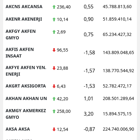
0,55
AKCNS AKCANSA
45.788.813,60
236,40
0,90
AKENR AKENERJI
51.859.410,14
10,14
AKFGY AKFEN
2,69
0,75
65.234.427,32
GMYO
AKFIS AKFEN
96,55
-1,58
143.809.048,65
INSAAT
AKFYE AKFEN YEN.
23,88
-1,57
138.770.544,92
ENERJI
-1,53
AKGRT AKSIGORTA
52.782.472,17
6,43
1,01
AKHAN AKHAN UN
208.501.289,64
42,20
AKMGY AKMERKEZ
258,00
3,20
15.894.575,15
GMYO
-0,87
AKSA AKSA
224.740.006,90
12,54