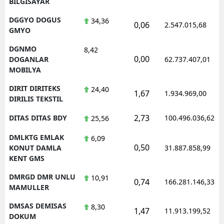
BILGISAYAR
DGGYO DOGUS
34,36
0,06
2.547.015,68
GMYO
DGNMO
8,42
0,00
DOGANLAR
62.737.407,01
MOBILYA
DIRIT DIRITEKS
24,40
1,67
1.934.969,00
DIRILIS TEKSTIL
2,73
DITAS DITAS BDY
100.496.036,62
25,56
DMLKTG EMLAK
6,09
0,50
KONUT DAMLA
31.887.858,99
KENT GMS
DMRGD DMR UNLU
10,91
0,74
166.281.146,33
MAMULLER
DMSAS DEMISAS
8,30
1,47
11.913.199,52
DOKUM