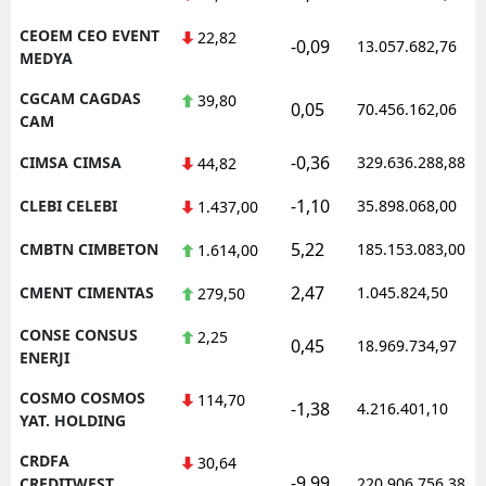
CEOEM CEO EVENT
22,82
-0,09
13.057.682,76
MEDYA
CGCAM CAGDAS
39,80
0,05
70.456.162,06
CAM
-0,36
CIMSA CIMSA
329.636.288,88
44,82
-1,10
CLEBI CELEBI
35.898.068,00
1.437,00
5,22
CMBTN CIMBETON
185.153.083,00
1.614,00
2,47
CMENT CIMENTAS
1.045.824,50
279,50
CONSE CONSUS
2,25
0,45
18.969.734,97
ENERJI
COSMO COSMOS
114,70
-1,38
4.216.401,10
YAT. HOLDING
CRDFA
30,64
-9,99
CREDITWEST
220.906.756,38