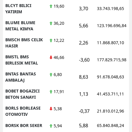
BLCYT BILICI
19,60
3,70
33.743.198,65
YATIRIM
BLUME BLUME
36,20
5,66
123.196.696,84
METAL KIMYA
BMSCH BMS CELIK
12,22
2,26
11.868.807,10
HASIR
BMSTL BMS
46,66
-3,60
177.829.715,98
BIRLESIK METAL
BNTAS BANTAS
6,80
8,63
91.678.048,63
AMBALAJ
BOBET BOGAZICI
17,91
1,13
41.453.711,11
BETON SANAYI
BORLS BORLEASE
5,38
-0,37
21.810.012,96
OTOMOTIV
5,88
BORSK BOR SEKER
65.840.848,24
5,94