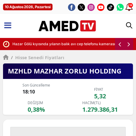
12
10 Ağustos 2026, Pazartesi
ürecek
Hazar Gölü kıyısında yılanın balık avı cep telefonu kamerasına yansıdı
/
Hisse Senedi Fiyatları
MZHLD MAZHAR ZORLU HOLDING
Son Güncelleme
FİYAT
18:10
5,32
DEĞİŞİM
HACİM(TL)
0,38%
1.279.386,31