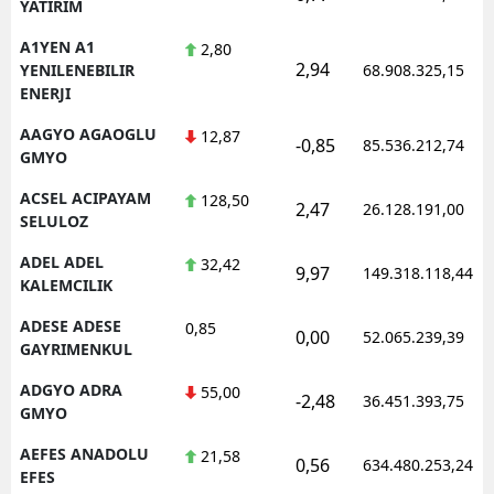
YATIRIM
A1YEN A1
2,80
2,94
YENILENEBILIR
68.908.325,15
ENERJI
AAGYO AGAOGLU
12,87
-0,85
85.536.212,74
GMYO
ACSEL ACIPAYAM
128,50
2,47
26.128.191,00
SELULOZ
ADEL ADEL
32,42
9,97
149.318.118,44
KALEMCILIK
ADESE ADESE
0,85
0,00
52.065.239,39
GAYRIMENKUL
ADGYO ADRA
55,00
-2,48
36.451.393,75
GMYO
AEFES ANADOLU
21,58
0,56
634.480.253,24
EFES