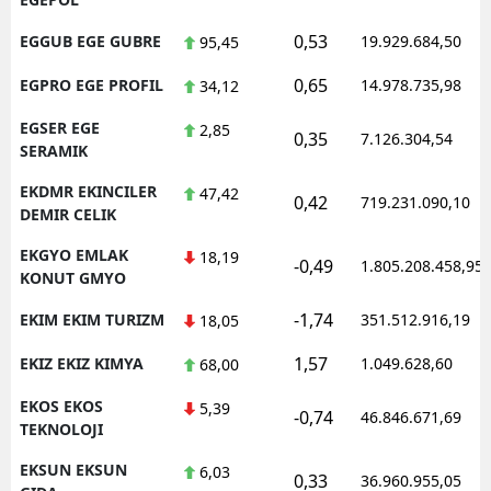
0,53
EGGUB EGE GUBRE
19.929.684,50
95,45
0,65
EGPRO EGE PROFIL
14.978.735,98
34,12
EGSER EGE
2,85
0,35
7.126.304,54
SERAMIK
EKDMR EKINCILER
47,42
0,42
719.231.090,10
DEMIR CELIK
EKGYO EMLAK
18,19
-0,49
1.805.208.458,95
KONUT GMYO
-1,74
EKIM EKIM TURIZM
351.512.916,19
18,05
1,57
EKIZ EKIZ KIMYA
1.049.628,60
68,00
EKOS EKOS
5,39
-0,74
46.846.671,69
TEKNOLOJI
EKSUN EKSUN
6,03
0,33
36.960.955,05