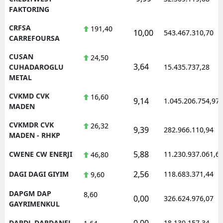
FAKTORING
CRFSA
191,40
10,00
543.467.310,70
CARREFOURSA
CUSAN
24,50
3,64
CUHADAROGLU
15.435.737,28
METAL
CVKMD CVK
16,60
9,14
1.045.206.754,97
MADEN
CVKMDR CVK
26,32
9,39
282.966.110,94
MADEN - RHKP
5,88
CWENE CW ENERJI
11.230.937.061,6
46,80
2,56
DAGI DAGI GIYIM
118.683.371,44
9,60
DAPGM DAP
8,60
0,00
326.624.976,07
GAYRIMENKUL
0,00
DARDL DARDANEL
18.130.157,34