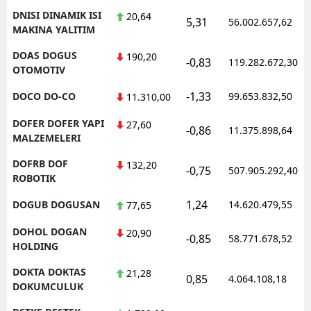
DNISI DINAMIK ISI
20,64
5,31
56.002.657,62
MAKINA YALITIM
DOAS DOGUS
190,20
-0,83
119.282.672,30
OTOMOTIV
-1,33
DOCO DO-CO
99.653.832,50
11.310,00
DOFER DOFER YAPI
27,60
-0,86
11.375.898,64
MALZEMELERI
DOFRB DOF
132,20
-0,75
507.905.292,40
ROBOTIK
1,24
DOGUB DOGUSAN
14.620.479,55
77,65
DOHOL DOGAN
20,90
-0,85
58.771.678,52
HOLDING
DOKTA DOKTAS
21,28
0,85
4.064.108,18
DOKUMCULUK