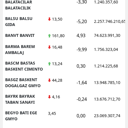
-3,30
BALATACILAR
1.240.357,60
BALATACILIK
BALSU BALSU
13,50
-5,20
2.257.746.210,65
GIDA
4,93
BANVT BANVIT
74.623.991,30
161,80
BARMA BAREM
16,48
-9,99
1.756.323,04
AMBALAJ
BASCM BASTAS
13,24
0,30
1.214.225,68
BASKENT CIMENTO
BASGZ BASKENT
44,28
-1,64
13.948.785,10
DOGALGAZ GMYO
BAYRK BAYRAK
4,16
-0,24
13.676.712,70
TABAN SANAYI
BEGYO BATI EGE
3,45
0,00
23.069.307,74
GMYO