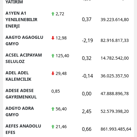
YATIRIM
A1YEN A1
2,72
0,37
YENILENEBILIR
39.223.614,80
ENERJI
AAGYO AGAOGLU
12,98
-2,19
82.916.817,33
GMYO
ACSEL ACIPAYAM
125,40
0,32
14.782.542,00
SELULOZ
ADEL ADEL
29,48
-0,14
36.025.357,50
KALEMCILIK
ADESE ADESE
0,85
0,00
47.888.896,78
GAYRIMENKUL
ADGYO ADRA
56,40
2,45
52.579.398,20
GMYO
AEFES ANADOLU
21,46
0,66
861.993.485,64
EFES