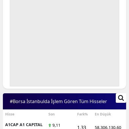
#Borsa İstanbulda İşlem Gören Tüm Hisseler
Hisse
Son
Fark%
En Düşük
A1CAP A1 CAPITAL
9,11
1,33
58.306.130,60