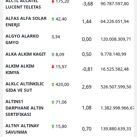
ALCTL ALCATEL
175,20
-3,68
90.787.597,80
LUCENT TELETAS
ALFAS ALFA SOLAR
42,40
1,44
64.226.651,94
ENERJI
ALGYO ALARKO
3,34
0,00
120.008.309,71
GMYO
0,50
ALKA ALKIM KAGIT
9.778.140,99
8,09
ALKIM ALKIM
15,97
-0,81
16.525.582,48
KIMYA
ALKLC ALTINKILIC
420,00
2,69
526.507.599,50
GIDA VE SUT
ALTINS1
71,06
1,08
DARPHANE ALTIN
1.382.998.966,67
SERTIFIKASI
ALTNY ALTINAY
15,80
0,70
139.880.639,33
SAVUNMA