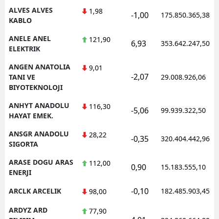
ALVES ALVES
1,98
-1,00
175.850.365,38
KABLO
ANELE ANEL
121,90
6,93
353.642.247,50
ELEKTRIK
ANGEN ANATOLIA
9,01
-2,07
TANI VE
29.008.926,06
BIYOTEKNOLOJI
ANHYT ANADOLU
116,30
-5,06
99.939.322,50
HAYAT EMEK.
ANSGR ANADOLU
28,22
-0,35
320.404.442,96
SIGORTA
ARASE DOGU ARAS
112,00
0,90
15.183.555,10
ENERJI
-0,10
ARCLK ARCELIK
182.485.903,45
98,00
ARDYZ ARD
77,90