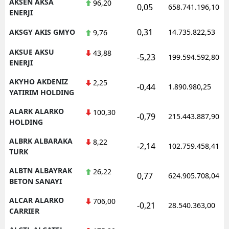
AKSEN AKSA
96,20
0,05
658.741.196,10
ENERJI
0,31
AKSGY AKIS GMYO
14.735.822,53
9,76
AKSUE AKSU
43,88
-5,23
199.594.592,80
ENERJI
AKYHO AKDENIZ
2,25
-0,44
1.890.980,25
YATIRIM HOLDING
ALARK ALARKO
100,30
-0,79
215.443.887,90
HOLDING
ALBRK ALBARAKA
8,22
-2,14
102.759.458,41
TURK
ALBTN ALBAYRAK
26,22
0,77
624.905.708,04
BETON SANAYI
ALCAR ALARKO
706,00
-0,21
28.540.363,00
CARRIER