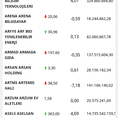
4,01
BILISIM
324.860.664,80
TEKNOLOJILERI
ARENA ARENA
20,06
-0,59
18.244.862,28
BILGISAYAR
ARFYE ARF BIO
30,96
0,13
YENILENEBILIR
82.060.867,78
ENERJI
ARMGD ARMADA
197,60
-0,35
137.515.604,30
GIDA
ARSAN ARSAN
3,30
0,61
28.156.182,34
HOLDING
ARTMS ARTEMIS
38,50
-7,18
141.166.140,02
HALI
ARZUM ARZUM EV
1,58
0,00
20.575.241,69
ALETLERI
4,69
ASELS ASELSAN
14.735.542.159,5
363,00