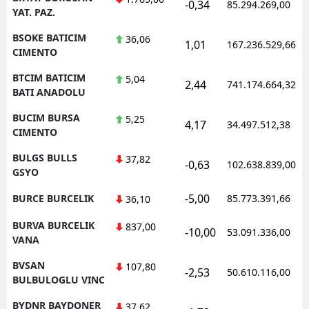
-0,34
85.294.269,00
YAT. PAZ.
BSOKE BATICIM
36,06
1,01
167.236.529,66
CIMENTO
BTCIM BATICIM
5,04
2,44
741.174.664,32
BATI ANADOLU
BUCIM BURSA
5,25
4,17
34.497.512,38
CIMENTO
BULGS BULLS
37,82
-0,63
102.638.839,00
GSYO
-5,00
BURCE BURCELIK
85.773.391,66
36,10
BURVA BURCELIK
837,00
-10,00
53.091.336,00
VANA
BVSAN
107,80
-2,53
50.610.116,00
BULBULOGLU VINC
BYDNR BAYDONER
37,62