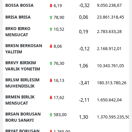
-0,32
BOSSA BOSSA
9.050.238,67
6,19
0,06
BRISA BRISA
23.861.318,45
78,90
BRKO BIRKO
10,52
0,19
2.783.633,28
MENSUCAT
BRKSN BERKOSAN
8,06
-0,12
2.168.912,01
YALITIM
BRKVY BIRIKIM
76,30
1,06
10.343.761,05
VARLIK YONETIM
BRLSM BIRLESIM
16,13
-3,41
180.313.780,26
MUHENDISLIK
BRMEN BIRLIK
17,62
-2,11
1.650.642,04
MENSUCAT
BRSAN BORUSAN
583,00
1,30
1.370.595.235,50
BORU SANAYI
BRYAT BORUSAN
1.765,00