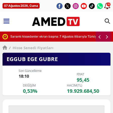
12
07 Ağustos 2026, Cuma
yor
Sarsıntı hissedenler ekran başına: 7 Ağustos itibarıyla Türkiye'de son de
/
Hisse Senedi Fiyatları
EGGUB EGE GUBRE
Son Güncelleme
FİYAT
18:10
95,45
DEĞİŞİM
HACİM(TL)
0,53%
19.929.684,50