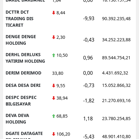
1,64
DCTTR DCT
8,44
-9,93
TRADING DIS
90.392.235,48
TICARET
DENGE DENGE
2,30
-0,43
34.252.223,88
HOLDING
DERHL DERLUKS
10,50
0,96
89.544.754,21
YATIRIM HOLDING
0,00
DERIM DERIMOD
4.431.692,32
33,80
-0,73
DESA DESA DERI
15.052.866,32
9,55
DESPC DESPEC
38,94
-1,82
21.270.693,16
BILGISAYAR
DEVA DEVA
68,85
1,18
23.780.254,85
HOLDING
DGATE DATAGATE
106,20
-5,43
48.901.410,80