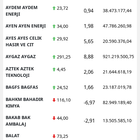
AYDEM AYDEM
23,72
0,94
38.473.177,44
ENERJI
1,98
AYEN AYEN ENERJI
47.786.260,98
34,00
AYES AYES CELIK
29,92
5,65
20.590.376,04
HASIR VE CIT
8,88
AYGAZ AYGAZ
921.219.500,75
291,25
AZTEK AZTEK
4,45
2,06
21.644.618,19
TEKNOLOJI
1,66
BAGFS BAGFAS
23.187.019,78
24,52
BAHKM BAHADIR
116,10
-6,97
82.949.189,40
KIMYA
BAKAB BAK
44,00
-2,91
13.505.585,10
AMBALAJ
BALAT
73,25