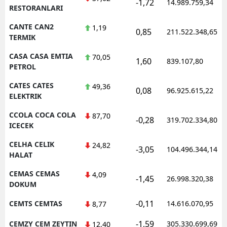
-1,72
14.989.759,34
RESTORANLARI
CANTE CAN2
1,19
0,85
211.522.348,65
TERMIK
CASA CASA EMTIA
70,05
1,60
839.107,80
PETROL
CATES CATES
49,36
0,08
96.925.615,22
ELEKTRIK
CCOLA COCA COLA
87,70
-0,28
319.702.334,80
ICECEK
CELHA CELIK
24,82
-3,05
104.496.344,14
HALAT
CEMAS CEMAS
4,09
-1,45
26.998.320,38
DOKUM
-0,11
CEMTS CEMTAS
14.616.070,95
8,77
-1,59
CEMZY CEM ZEYTIN
305.330.699,69
12,40