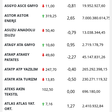
-0,81
ASGYO ASCE GMYO
19.952.927,60
11,00
ASTOR ASTOR
319,25
2,65
7.000.380.614,75
ENERJI
ASUZU ANADOLU
50,40
-0,79
13.038.344,45
ISUZU
0,95
ATAGY ATA GMYO
2.719.178,79
10,60
ATAKP ATAKEY
49,60
-2,27
45.147.831,26
PATATES
-0,40
ATATP ATP YAZILIM
265.292.398,15
247,70
-0,50
ATATR ATA TURIZM
230.271.119,32
13,85
ATEKS AKIN
102,50
0,00
696.180,00
TEKSTIL
ATLAS ATLAS YAT.
7,16
1,27
2.410.932,84
ORT.