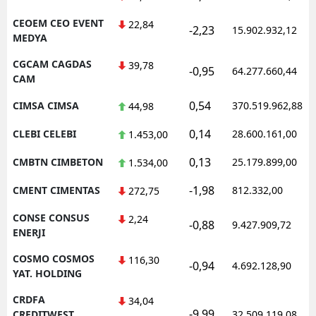
CEOEM CEO EVENT
22,84
-2,23
15.902.932,12
MEDYA
CGCAM CAGDAS
39,78
-0,95
64.277.660,44
CAM
0,54
CIMSA CIMSA
370.519.962,88
44,98
0,14
CLEBI CELEBI
28.600.161,00
1.453,00
0,13
CMBTN CIMBETON
25.179.899,00
1.534,00
-1,98
CMENT CIMENTAS
812.332,00
272,75
CONSE CONSUS
2,24
-0,88
9.427.909,72
ENERJI
COSMO COSMOS
116,30
-0,94
4.692.128,90
YAT. HOLDING
CRDFA
34,04
-9,99
CREDITWEST
32.509.119,08