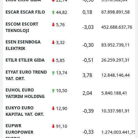
0,18
ESCAR ESCAR FILO
67.898.891,58
44,82
ESCOM ESCORT
5,76
-3,03
452.688.637,76
TEKNOLOJI
ESEN ESENBOGA
3,32
-0,30
83.952.739,11
ELEKTRIK
-0,51
ETILR ETILER GIDA
26.259.297,31
5,85
ETYAT EURO TREND
13,74
3,78
12.848.146,44
YAT. ORT.
EUHOL EURO
10,50
2,04
5.840.188,41
YATIRIM HOLDING
EUKYO EURO
12,90
-0,39
10.337.981,91
KAPITAL YAT. ORT.
EUPWR
91,10
-0,33
EUROPOWER
1.274.003.441,75