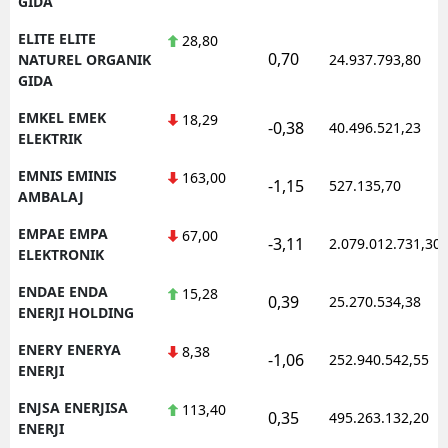
GIDA
ELITE ELITE
28,80
0,70
NATUREL ORGANIK
24.937.793,80
GIDA
EMKEL EMEK
18,29
-0,38
40.496.521,23
ELEKTRIK
EMNIS EMINIS
163,00
-1,15
527.135,70
AMBALAJ
EMPAE EMPA
67,00
-3,11
2.079.012.731,30
ELEKTRONIK
ENDAE ENDA
15,28
0,39
25.270.534,38
ENERJI HOLDING
ENERY ENERYA
8,38
-1,06
252.940.542,55
ENERJI
ENJSA ENERJISA
113,40
0,35
495.263.132,20
ENERJI