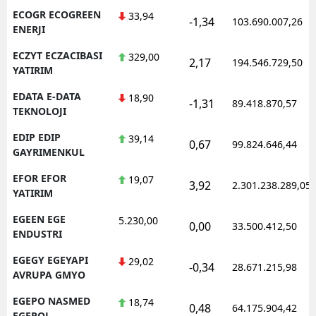
ECOGR ECOGREEN
33,94
-1,34
103.690.007,26
ENERJI
ECZYT ECZACIBASI
329,00
2,17
194.546.729,50
YATIRIM
EDATA E-DATA
18,90
-1,31
89.418.870,57
TEKNOLOJI
EDIP EDIP
39,14
0,67
99.824.646,44
GAYRIMENKUL
EFOR EFOR
19,07
3,92
2.301.238.289,05
YATIRIM
EGEEN EGE
5.230,00
0,00
33.500.412,50
ENDUSTRI
EGEGY EGEYAPI
29,02
-0,34
28.671.215,98
AVRUPA GMYO
EGEPO NASMED
18,74
0,48
64.175.904,42
EGEPOL