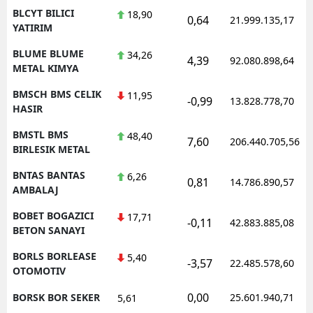
BLCYT BILICI
18,90
0,64
21.999.135,17
YATIRIM
BLUME BLUME
34,26
4,39
92.080.898,64
METAL KIMYA
BMSCH BMS CELIK
11,95
-0,99
13.828.778,70
HASIR
BMSTL BMS
48,40
7,60
206.440.705,56
BIRLESIK METAL
BNTAS BANTAS
6,26
0,81
14.786.890,57
AMBALAJ
BOBET BOGAZICI
17,71
-0,11
42.883.885,08
BETON SANAYI
BORLS BORLEASE
5,40
-3,57
22.485.578,60
OTOMOTIV
0,00
BORSK BOR SEKER
25.601.940,71
5,61