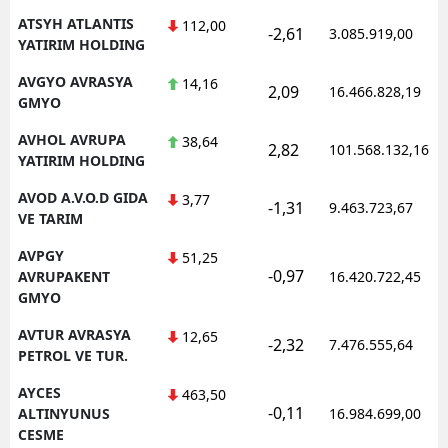
ATSYH ATLANTIS
112,00
-2,61
3.085.919,00
YATIRIM HOLDING
AVGYO AVRASYA
14,16
2,09
16.466.828,19
GMYO
AVHOL AVRUPA
38,64
2,82
101.568.132,16
YATIRIM HOLDING
AVOD A.V.O.D GIDA
3,77
-1,31
9.463.723,67
VE TARIM
AVPGY
51,25
-0,97
AVRUPAKENT
16.420.722,45
GMYO
AVTUR AVRASYA
12,65
-2,32
7.476.555,64
PETROL VE TUR.
AYCES
463,50
-0,11
ALTINYUNUS
16.984.699,00
CESME