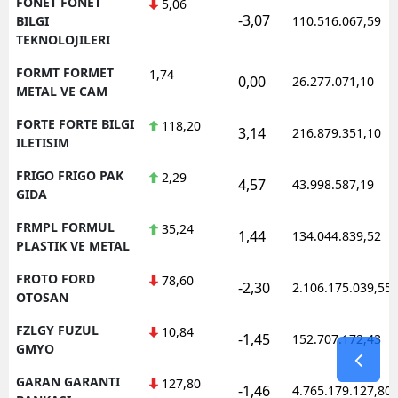
FONET FONET
5,06
-3,07
BILGI
110.516.067,59
TEKNOLOJILERI
FORMT FORMET
1,74
0,00
26.277.071,10
METAL VE CAM
FORTE FORTE BILGI
118,20
3,14
216.879.351,10
ILETISIM
FRIGO FRIGO PAK
2,29
4,57
43.998.587,19
GIDA
FRMPL FORMUL
35,24
1,44
134.044.839,52
PLASTIK VE METAL
FROTO FORD
78,60
-2,30
2.106.175.039,55
OTOSAN
FZLGY FUZUL
10,84
-1,45
152.707.172,43
GMYO
GARAN GARANTI
127,80
-1,46
4.765.179.127,80