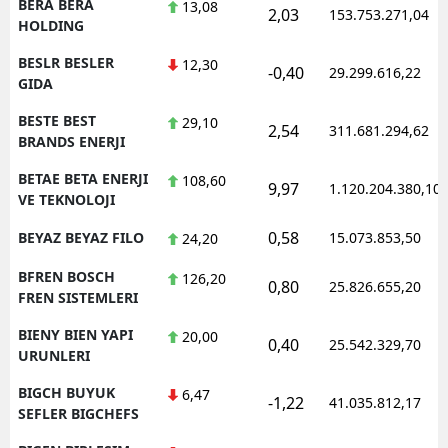
BERA BERA
13,08
2,03
153.753.271,04
HOLDING
BESLR BESLER
12,30
-0,40
29.299.616,22
GIDA
BESTE BEST
29,10
2,54
311.681.294,62
BRANDS ENERJI
BETAE BETA ENERJI
108,60
9,97
1.120.204.380,10
VE TEKNOLOJI
0,58
BEYAZ BEYAZ FILO
15.073.853,50
24,20
BFREN BOSCH
126,20
0,80
25.826.655,20
FREN SISTEMLERI
BIENY BIEN YAPI
20,00
0,40
25.542.329,70
URUNLERI
BIGCH BUYUK
6,47
-1,22
41.035.812,17
SEFLER BIGCHEFS