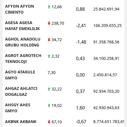
AFYON AFYON
12,66
0,88
25.842.691,94
CIMENTO
AGESA AGESA
238,70
-2,41
166.209.655,25
HAYAT EMEKLILIK
AGHOL ANADOLU
34,72
-1,48
91.358.768,56
GRUBU HOLDING
AGROT AGROTECH
2,32
0,43
34.100.258,91
TEKNOLOJI
AGYO ATAKULE
7,30
0,00
2.450.814,57
GMYO
AHGAZ AHLATCI
32,22
0,37
92.934.703,20
DOGALGAZ
AHSGY AHES
19,02
1,60
42.930.943,63
GMYO
-0,67
AKBNK AKBANK
8.774.651.783,65
67,10