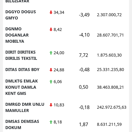
BILGISAYAR
DGGYO DOGUS
34,34
-3,49
2.307.000,72
GMYO
DGNMO
8,42
-4,10
DOGANLAR
28.607.701,71
MOBILYA
DIRIT DIRITEKS
24,00
7,72
1.875.603,30
DIRILIS TEKSTIL
-0,48
DITAS DITAS BDY
25.331.235,80
24,88
DMLKTG EMLAK
6,06
0,50
KONUT DAMLA
38.463.808,21
KENT GMS
DMRGD DMR UNLU
10,83
-0,18
242.972.675,63
MAMULLER
DMSAS DEMISAS
8,18
1,87
8.631.211,59
DOKUM