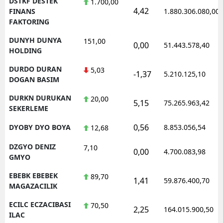
DSTKF DESTEK
1.700,00
4,42
FINANS
1.880.306.080,00
FAKTORING
DUNYH DUNYA
151,00
0,00
51.443.578,40
HOLDING
DURDO DURAN
5,03
-1,37
5.210.125,10
DOGAN BASIM
DURKN DURUKAN
20,00
5,15
75.265.963,42
SEKERLEME
0,56
DYOBY DYO BOYA
8.853.056,54
12,68
DZGYO DENIZ
7,10
0,00
4.700.083,98
GMYO
EBEBK EBEBEK
89,70
1,41
59.876.400,70
MAGAZACILIK
ECILC ECZACIBASI
70,50
2,25
164.015.900,50
ILAC