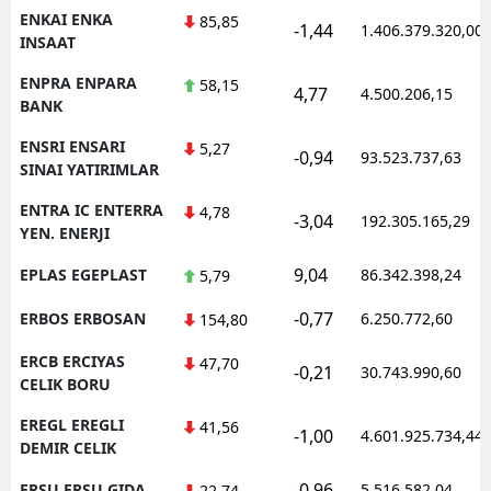
ENKAI ENKA
85,85
-1,44
1.406.379.320,00
INSAAT
ENPRA ENPARA
58,15
4,77
4.500.206,15
BANK
ENSRI ENSARI
5,27
-0,94
93.523.737,63
SINAI YATIRIMLAR
ENTRA IC ENTERRA
4,78
-3,04
192.305.165,29
YEN. ENERJI
9,04
EPLAS EGEPLAST
86.342.398,24
5,79
-0,77
ERBOS ERBOSAN
6.250.772,60
154,80
ERCB ERCIYAS
47,70
-0,21
30.743.990,60
CELIK BORU
EREGL EREGLI
41,56
-1,00
4.601.925.734,44
DEMIR CELIK
-0,96
ERSU ERSU GIDA
5.516.582,04
22,74