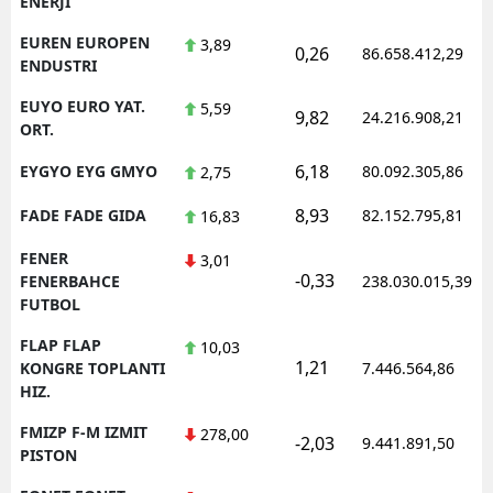
ENERJI
EUREN EUROPEN
3,89
0,26
86.658.412,29
ENDUSTRI
EUYO EURO YAT.
5,59
9,82
24.216.908,21
ORT.
6,18
EYGYO EYG GMYO
80.092.305,86
2,75
8,93
FADE FADE GIDA
82.152.795,81
16,83
FENER
3,01
-0,33
FENERBAHCE
238.030.015,39
FUTBOL
FLAP FLAP
10,03
1,21
KONGRE TOPLANTI
7.446.564,86
HIZ.
FMIZP F-M IZMIT
278,00
-2,03
9.441.891,50
PISTON