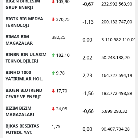
BIGEN BIRLESIM
103,90
-0,67
232.992.563,90
GRUP ENERJI
BIGTK BIG MEDYA
370,75
-1,13
200.132.747,00
TEKNOLOJI
BIMAS BIM
382,25
0,00
3.110.582.110,00
MAGAZALAR
BINBN BIN ULASIM
182,10
2,02
50.243.138,70
TEKNOLOJILERI
BINHO 1000
9,78
2,73
164.727.594,19
YATIRIMLAR HOL.
BIOEN BIOTREND
17,70
-1,56
182.772.498,89
CEVRE VE ENERJI
BIZIM BIZIM
24,08
-0,66
5.899.293,32
MAGAZALARI
BJKAS BESIKTAS
1,75
0,00
90.407.704,28
FUTBOL YAT.