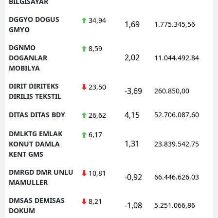
BILGISAYAR
DGGYO DOGUS
34,94
1,69
1.775.345,56
GMYO
DGNMO
8,59
2,02
DOGANLAR
11.044.492,84
MOBILYA
DIRIT DIRITEKS
23,50
-3,69
260.850,00
DIRILIS TEKSTIL
4,15
DITAS DITAS BDY
52.706.087,60
26,62
DMLKTG EMLAK
6,17
1,31
KONUT DAMLA
23.839.542,75
KENT GMS
DMRGD DMR UNLU
10,81
-0,92
66.446.626,03
MAMULLER
DMSAS DEMISAS
8,21
-1,08
5.251.066,86
DOKUM