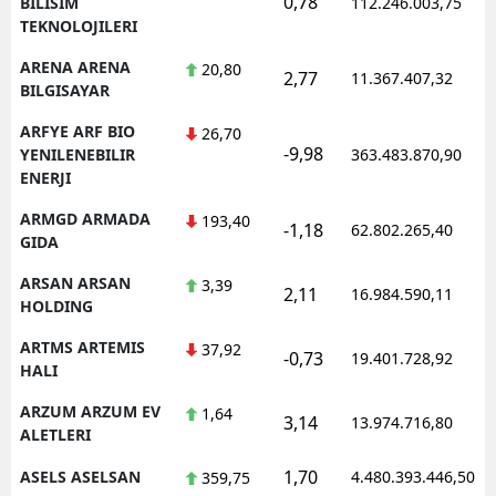
0,78
BILISIM
112.246.003,75
TEKNOLOJILERI
ARENA ARENA
20,80
2,77
11.367.407,32
BILGISAYAR
ARFYE ARF BIO
26,70
-9,98
YENILENEBILIR
363.483.870,90
ENERJI
ARMGD ARMADA
193,40
-1,18
62.802.265,40
GIDA
ARSAN ARSAN
3,39
2,11
16.984.590,11
HOLDING
ARTMS ARTEMIS
37,92
-0,73
19.401.728,92
HALI
ARZUM ARZUM EV
1,64
3,14
13.974.716,80
ALETLERI
1,70
ASELS ASELSAN
4.480.393.446,50
359,75