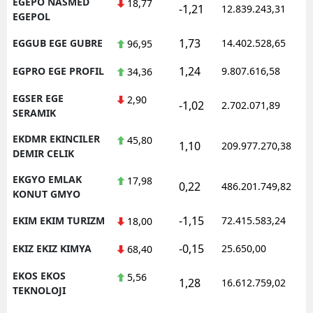
EGEPO NASMED
18,77
-1,21
12.839.243,31
EGEPOL
1,73
EGGUB EGE GUBRE
14.402.528,65
96,95
1,24
EGPRO EGE PROFIL
9.807.616,58
34,36
EGSER EGE
2,90
-1,02
2.702.071,89
SERAMIK
EKDMR EKINCILER
45,80
1,10
209.977.270,38
DEMIR CELIK
EKGYO EMLAK
17,98
0,22
486.201.749,82
KONUT GMYO
-1,15
EKIM EKIM TURIZM
72.415.583,24
18,00
-0,15
EKIZ EKIZ KIMYA
25.650,00
68,40
EKOS EKOS
5,56
1,28
16.612.759,02
TEKNOLOJI