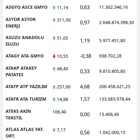
0,63
ASGYO ASCE GMYO
11.302.346,16
11,14
ASTOR ASTOR
311,50
0,97
2.648.874.398,50
ENERJI
ASUZU ANADOLU
51,05
1,19
5.977.451,80
ISUZU
-0,38
ATAGY ATA GMYO
938.702,28
10,55
ATAKP ATAKEY
48,40
0,33
9.810.805,80
PATATES
4,68
ATATP ATP YAZILIM
206.458.621,25
257,00
1,57
ATATR ATA TURIZM
133.083.978,44
14,88
ATEKS AKIN
106,40
0,00
13.406,40
TEKSTIL
ATLAS ATLAS YAT.
7,17
0,56
1.042.000,15
ORT.