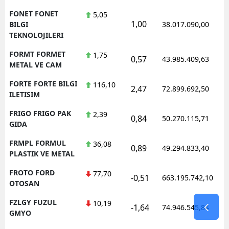
FONET FONET
5,05
1,00
BILGI
38.017.090,00
TEKNOLOJILERI
FORMT FORMET
1,75
0,57
43.985.409,63
METAL VE CAM
FORTE FORTE BILGI
116,10
2,47
72.899.692,50
ILETISIM
FRIGO FRIGO PAK
2,39
0,84
50.270.115,71
GIDA
FRMPL FORMUL
36,08
0,89
49.294.833,40
PLASTIK VE METAL
FROTO FORD
77,70
-0,51
663.195.742,10
OTOSAN
FZLGY FUZUL
10,19
-1,64
74.946.545,84
GMYO