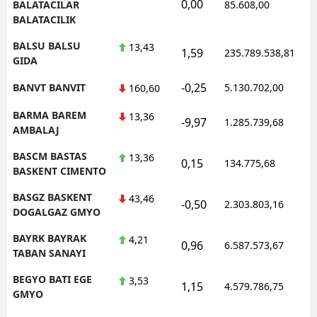
0,00
BALATACILAR
85.608,00
BALATACILIK
BALSU BALSU
13,43
1,59
235.789.538,81
GIDA
-0,25
BANVT BANVIT
5.130.702,00
160,60
BARMA BAREM
13,36
-9,97
1.285.739,68
AMBALAJ
BASCM BASTAS
13,36
0,15
134.775,68
BASKENT CIMENTO
BASGZ BASKENT
43,46
-0,50
2.303.803,16
DOGALGAZ GMYO
BAYRK BAYRAK
4,21
0,96
6.587.573,67
TABAN SANAYI
BEGYO BATI EGE
3,53
1,15
4.579.786,75
GMYO