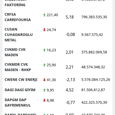
FAKTORING
CRFSA
221,40
5,18
796.383.535,30
CARREFOURSA
CUSAN
24,74
-0,08
CUHADAROGLU
9.567.575,42
METAL
CVKMD CVK
16,23
2,01
375.882.069,58
MADEN
CVKMDR CVK
25,90
2,21
48.574.348,32
MADEN - RHKP
-2,13
CWENE CW ENERJI
5.576.084.125,26
41,30
4,52
DAGI DAGI GIYIM
81.506.812,87
9,95
DAPGM DAP
8,98
-0,77
422.325.570,39
GAYRIMENKUL
0,60
DARDL DARDANEL
10.830.743,30