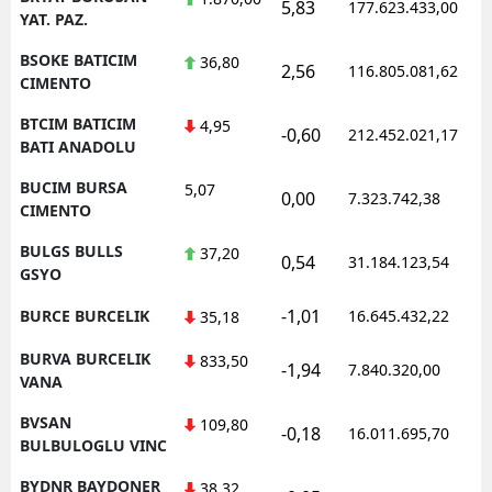
5,83
177.623.433,00
YAT. PAZ.
BSOKE BATICIM
36,80
2,56
116.805.081,62
CIMENTO
BTCIM BATICIM
4,95
-0,60
212.452.021,17
BATI ANADOLU
BUCIM BURSA
5,07
0,00
7.323.742,38
CIMENTO
BULGS BULLS
37,20
0,54
31.184.123,54
GSYO
-1,01
BURCE BURCELIK
16.645.432,22
35,18
BURVA BURCELIK
833,50
-1,94
7.840.320,00
VANA
BVSAN
109,80
-0,18
16.011.695,70
BULBULOGLU VINC
BYDNR BAYDONER
38,32