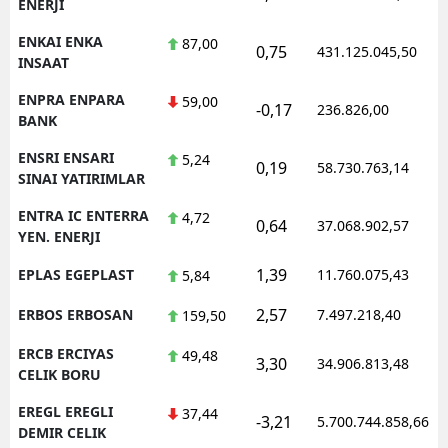
ENERJI
ENKAI ENKA
87,00
0,75
431.125.045,50
INSAAT
ENPRA ENPARA
59,00
-0,17
236.826,00
BANK
ENSRI ENSARI
5,24
0,19
58.730.763,14
SINAI YATIRIMLAR
ENTRA IC ENTERRA
4,72
0,64
37.068.902,57
YEN. ENERJI
1,39
EPLAS EGEPLAST
11.760.075,43
5,84
2,57
ERBOS ERBOSAN
7.497.218,40
159,50
ERCB ERCIYAS
49,48
3,30
34.906.813,48
CELIK BORU
EREGL EREGLI
37,44
-3,21
5.700.744.858,66
DEMIR CELIK