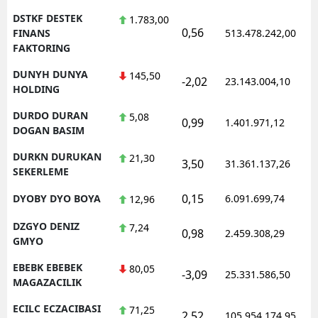
DSTKF DESTEK
1.783,00
0,56
FINANS
513.478.242,00
FAKTORING
DUNYH DUNYA
145,50
-2,02
23.143.004,10
HOLDING
DURDO DURAN
5,08
0,99
1.401.971,12
DOGAN BASIM
DURKN DURUKAN
21,30
3,50
31.361.137,26
SEKERLEME
0,15
DYOBY DYO BOYA
6.091.699,74
12,96
DZGYO DENIZ
7,24
0,98
2.459.308,29
GMYO
EBEBK EBEBEK
80,05
-3,09
25.331.586,50
MAGAZACILIK
ECILC ECZACIBASI
71,25
2,52
105.954.174,95