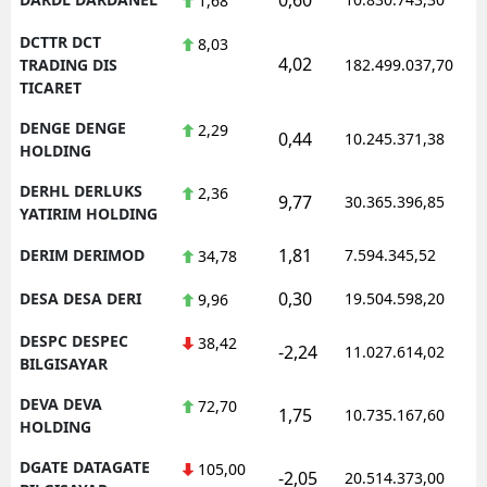
1,68
DCTTR DCT
8,03
4,02
TRADING DIS
182.499.037,70
TICARET
DENGE DENGE
2,29
0,44
10.245.371,38
HOLDING
DERHL DERLUKS
2,36
9,77
30.365.396,85
YATIRIM HOLDING
1,81
DERIM DERIMOD
7.594.345,52
34,78
0,30
DESA DESA DERI
19.504.598,20
9,96
DESPC DESPEC
38,42
-2,24
11.027.614,02
BILGISAYAR
DEVA DEVA
72,70
1,75
10.735.167,60
HOLDING
DGATE DATAGATE
105,00
-2,05
20.514.373,00