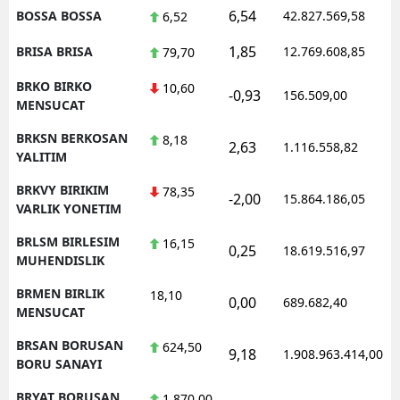
6,54
BOSSA BOSSA
42.827.569,58
6,52
1,85
BRISA BRISA
12.769.608,85
79,70
BRKO BIRKO
10,60
-0,93
156.509,00
MENSUCAT
BRKSN BERKOSAN
8,18
2,63
1.116.558,82
YALITIM
BRKVY BIRIKIM
78,35
-2,00
15.864.186,05
VARLIK YONETIM
BRLSM BIRLESIM
16,15
0,25
18.619.516,97
MUHENDISLIK
BRMEN BIRLIK
18,10
0,00
689.682,40
MENSUCAT
BRSAN BORUSAN
624,50
9,18
1.908.963.414,00
BORU SANAYI
BRYAT BORUSAN
1.870,00