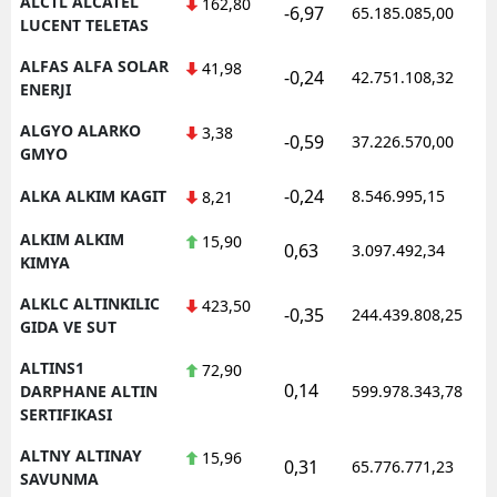
ALCTL ALCATEL
162,80
-6,97
65.185.085,00
LUCENT TELETAS
ALFAS ALFA SOLAR
41,98
-0,24
42.751.108,32
ENERJI
ALGYO ALARKO
3,38
-0,59
37.226.570,00
GMYO
-0,24
ALKA ALKIM KAGIT
8.546.995,15
8,21
ALKIM ALKIM
15,90
0,63
3.097.492,34
KIMYA
ALKLC ALTINKILIC
423,50
-0,35
244.439.808,25
GIDA VE SUT
ALTINS1
72,90
0,14
DARPHANE ALTIN
599.978.343,78
SERTIFIKASI
ALTNY ALTINAY
15,96
0,31
65.776.771,23
SAVUNMA