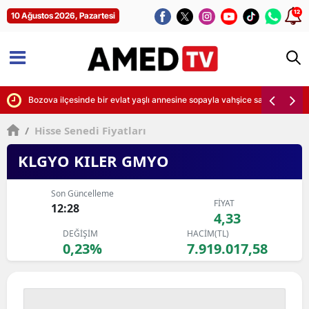
12
10 Ağustos 2026, Pazartesi
luğunu değerlendirdi
Bozova ilçesinde bir evlat yaşlı annesine sopayla vahşice saldırdı
/
Hisse Senedi Fiyatları
KLGYO KILER GMYO
Son Güncelleme
FİYAT
12:28
4,33
DEĞİŞİM
HACİM(TL)
0,23%
7.919.017,58