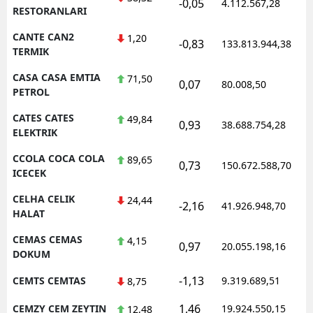
-0,05
4.112.567,28
RESTORANLARI
CANTE CAN2
1,20
-0,83
133.813.944,38
TERMIK
CASA CASA EMTIA
71,50
0,07
80.008,50
PETROL
CATES CATES
49,84
0,93
38.688.754,28
ELEKTRIK
CCOLA COCA COLA
89,65
0,73
150.672.588,70
ICECEK
CELHA CELIK
24,44
-2,16
41.926.948,70
HALAT
CEMAS CEMAS
4,15
0,97
20.055.198,16
DOKUM
-1,13
CEMTS CEMTAS
9.319.689,51
8,75
1,46
CEMZY CEM ZEYTIN
19.924.550,15
12,48