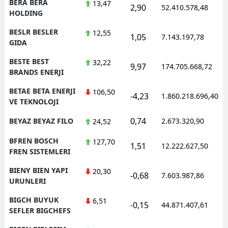
BERA BERA
13,47
2,90
52.410.578,48
HOLDING
BESLR BESLER
12,55
1,05
7.143.197,78
GIDA
BESTE BEST
32,22
9,97
174.705.668,72
BRANDS ENERJI
BETAE BETA ENERJI
106,50
-4,23
1.860.218.696,40
VE TEKNOLOJI
0,74
BEYAZ BEYAZ FILO
2.673.320,90
24,52
BFREN BOSCH
127,70
1,51
12.222.627,50
FREN SISTEMLERI
BIENY BIEN YAPI
20,30
-0,68
7.603.987,86
URUNLERI
BIGCH BUYUK
6,51
-0,15
44.871.407,61
SEFLER BIGCHEFS