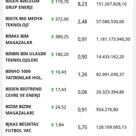
BIGEN BIRLESIM
119,70
8,23
151.267.828,10
GRUP ENERJI
BIGTK BIG MEDYA
372,00
2,48
57.586.550,00
TEKNOLOJI
BIMAS BIM
389,25
0,91
1.181.173.940,50
MAGAZALAR
BINBN BIN ULASIM
180,20
0,90
14.433.162,20
TEKNOLOJILERI
BINHO 1000
10,43
1,26
82.991.036,37
YATIRIMLAR HOL.
BIOEN BIOTREND
17,43
0,06
20.323.394,86
CEVRE VE ENERJI
BIZIM BIZIM
24,52
0,91
954.276,80
MAGAZALARI
BJKAS BESIKTAS
1,84
5,75
128.169.065,13
FUTBOL YAT.