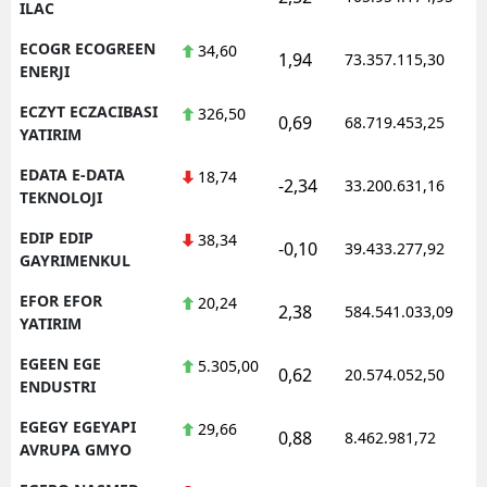
ILAC
ECOGR ECOGREEN
34,60
1,94
73.357.115,30
ENERJI
ECZYT ECZACIBASI
326,50
0,69
68.719.453,25
YATIRIM
EDATA E-DATA
18,74
-2,34
33.200.631,16
TEKNOLOJI
EDIP EDIP
38,34
-0,10
39.433.277,92
GAYRIMENKUL
EFOR EFOR
20,24
2,38
584.541.033,09
YATIRIM
EGEEN EGE
5.305,00
0,62
20.574.052,50
ENDUSTRI
EGEGY EGEYAPI
29,66
0,88
8.462.981,72
AVRUPA GMYO