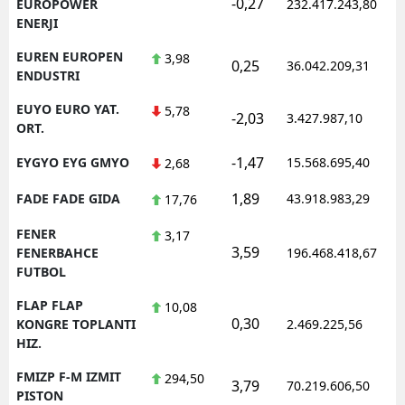
-0,27
EUROPOWER
232.417.243,80
ENERJI
EUREN EUROPEN
3,98
0,25
36.042.209,31
ENDUSTRI
EUYO EURO YAT.
5,78
-2,03
3.427.987,10
ORT.
-1,47
EYGYO EYG GMYO
15.568.695,40
2,68
1,89
FADE FADE GIDA
43.918.983,29
17,76
FENER
3,17
3,59
FENERBAHCE
196.468.418,67
FUTBOL
FLAP FLAP
10,08
0,30
KONGRE TOPLANTI
2.469.225,56
HIZ.
FMIZP F-M IZMIT
294,50
3,79
70.219.606,50
PISTON