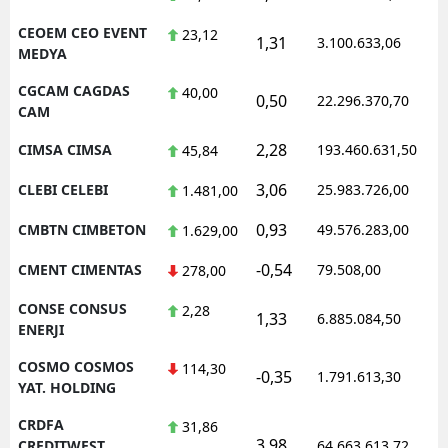
CEOEM CEO EVENT
23,12
1,31
3.100.633,06
MEDYA
CGCAM CAGDAS
40,00
0,50
22.296.370,70
CAM
2,28
CIMSA CIMSA
193.460.631,50
45,84
3,06
CLEBI CELEBI
25.983.726,00
1.481,00
0,93
CMBTN CIMBETON
49.576.283,00
1.629,00
-0,54
CMENT CIMENTAS
79.508,00
278,00
CONSE CONSUS
2,28
1,33
6.885.084,50
ENERJI
COSMO COSMOS
114,30
-0,35
1.791.613,30
YAT. HOLDING
CRDFA
31,86
3,98
CREDITWEST
64.663.613,72