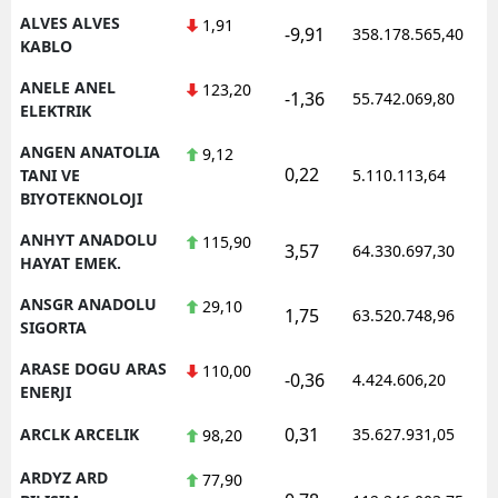
ALVES ALVES
1,91
-9,91
358.178.565,40
KABLO
ANELE ANEL
123,20
-1,36
55.742.069,80
ELEKTRIK
ANGEN ANATOLIA
9,12
0,22
TANI VE
5.110.113,64
BIYOTEKNOLOJI
ANHYT ANADOLU
115,90
3,57
64.330.697,30
HAYAT EMEK.
ANSGR ANADOLU
29,10
1,75
63.520.748,96
SIGORTA
ARASE DOGU ARAS
110,00
-0,36
4.424.606,20
ENERJI
0,31
ARCLK ARCELIK
35.627.931,05
98,20
ARDYZ ARD
77,90