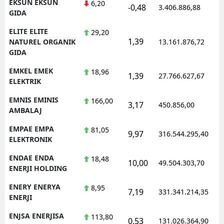
EKSUN EKSUN
6,20
-0,48
3.406.886,88
GIDA
ELITE ELITE
29,20
1,39
NATUREL ORGANIK
13.161.876,72
GIDA
EMKEL EMEK
18,96
1,39
27.766.627,67
ELEKTRIK
EMNIS EMINIS
166,00
3,17
450.856,00
AMBALAJ
EMPAE EMPA
81,05
9,97
316.544.295,40
ELEKTRONIK
ENDAE ENDA
18,48
10,00
49.504.303,70
ENERJI HOLDING
ENERY ENERYA
8,95
7,19
331.341.214,35
ENERJI
ENJSA ENERJISA
113,80
0,53
131.026.364,90