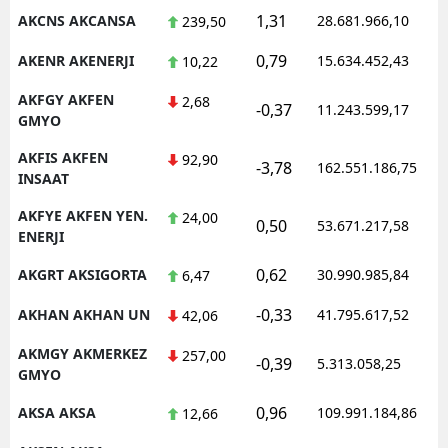
1,31
AKCNS AKCANSA
28.681.966,10
239,50
0,79
AKENR AKENERJI
15.634.452,43
10,22
AKFGY AKFEN
2,68
-0,37
11.243.599,17
GMYO
AKFIS AKFEN
92,90
-3,78
162.551.186,75
INSAAT
AKFYE AKFEN YEN.
24,00
0,50
53.671.217,58
ENERJI
0,62
AKGRT AKSIGORTA
30.990.985,84
6,47
-0,33
AKHAN AKHAN UN
41.795.617,52
42,06
AKMGY AKMERKEZ
257,00
-0,39
5.313.058,25
GMYO
0,96
AKSA AKSA
109.991.184,86
12,66