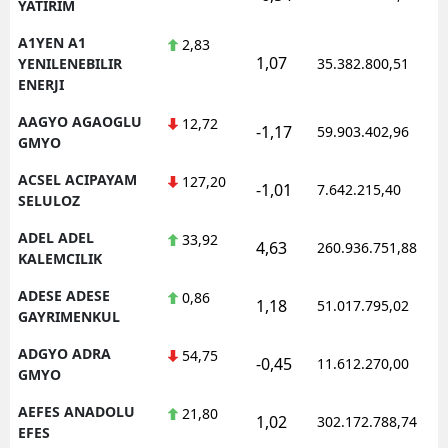
YATIRIM
A1YEN A1
2,83
1,07
YENILENEBILIR
35.382.800,51
ENERJI
AAGYO AGAOGLU
12,72
-1,17
59.903.402,96
GMYO
ACSEL ACIPAYAM
127,20
-1,01
7.642.215,40
SELULOZ
ADEL ADEL
33,92
4,63
260.936.751,88
KALEMCILIK
ADESE ADESE
0,86
1,18
51.017.795,02
GAYRIMENKUL
ADGYO ADRA
54,75
-0,45
11.612.270,00
GMYO
AEFES ANADOLU
21,80
1,02
302.172.788,74
EFES