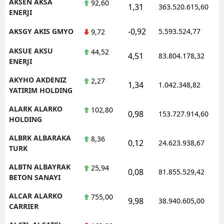
AKSEN AKSA
92,60
1,31
363.520.615,60
ENERJI
-0,92
AKSGY AKIS GMYO
5.593.524,77
9,72
AKSUE AKSU
44,52
4,51
83.804.178,32
ENERJI
AKYHO AKDENIZ
2,27
1,34
1.042.348,82
YATIRIM HOLDING
ALARK ALARKO
102,80
0,98
153.727.914,60
HOLDING
ALBRK ALBARAKA
8,36
0,12
24.623.938,67
TURK
ALBTN ALBAYRAK
25,94
0,08
81.855.529,42
BETON SANAYI
ALCAR ALARKO
755,00
9,98
38.940.605,00
CARRIER