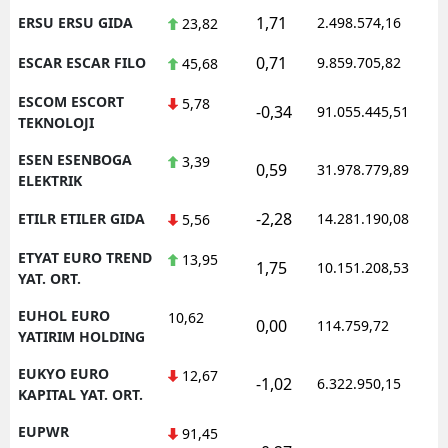
1,71
ERSU ERSU GIDA
2.498.574,16
23,82
0,71
ESCAR ESCAR FILO
9.859.705,82
45,68
ESCOM ESCORT
5,78
-0,34
91.055.445,51
TEKNOLOJI
ESEN ESENBOGA
3,39
0,59
31.978.779,89
ELEKTRIK
-2,28
ETILR ETILER GIDA
14.281.190,08
5,56
ETYAT EURO TREND
13,95
1,75
10.151.208,53
YAT. ORT.
EUHOL EURO
10,62
0,00
114.759,72
YATIRIM HOLDING
EUKYO EURO
12,67
-1,02
6.322.950,15
KAPITAL YAT. ORT.
EUPWR
91,45