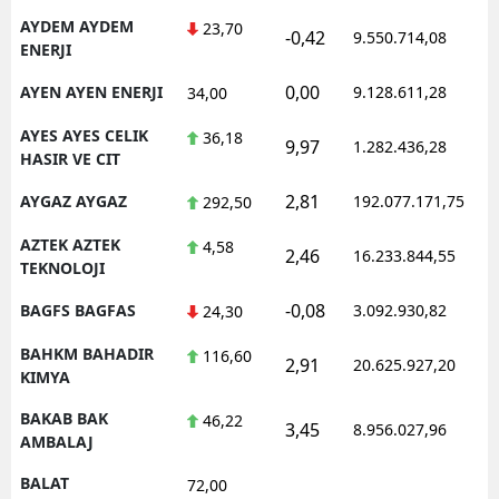
AYDEM AYDEM
23,70
-0,42
9.550.714,08
ENERJI
0,00
AYEN AYEN ENERJI
9.128.611,28
34,00
AYES AYES CELIK
36,18
9,97
1.282.436,28
HASIR VE CIT
2,81
AYGAZ AYGAZ
192.077.171,75
292,50
AZTEK AZTEK
4,58
2,46
16.233.844,55
TEKNOLOJI
-0,08
BAGFS BAGFAS
3.092.930,82
24,30
BAHKM BAHADIR
116,60
2,91
20.625.927,20
KIMYA
BAKAB BAK
46,22
3,45
8.956.027,96
AMBALAJ
BALAT
72,00