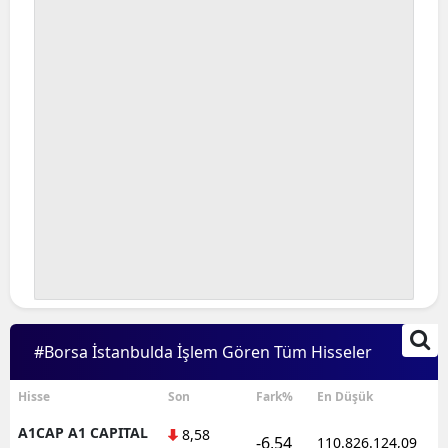
#Borsa İstanbulda İşlem Gören Tüm Hisseler
Hisse
Son
Fark%
En Düşük
A1CAP A1 CAPITAL
8,58
-6,54
110.826.124,09