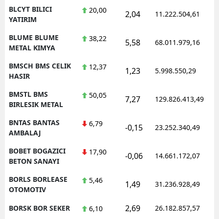
BLCYT BILICI
20,00
2,04
11.222.504,61
YATIRIM
BLUME BLUME
38,22
5,58
68.011.979,16
METAL KIMYA
BMSCH BMS CELIK
12,37
1,23
5.998.550,29
HASIR
BMSTL BMS
50,05
7,27
129.826.413,49
BIRLESIK METAL
BNTAS BANTAS
6,79
-0,15
23.252.340,49
AMBALAJ
BOBET BOGAZICI
17,90
-0,06
14.661.172,07
BETON SANAYI
BORLS BORLEASE
5,46
1,49
31.236.928,49
OTOMOTIV
2,69
BORSK BOR SEKER
26.182.857,57
6,10