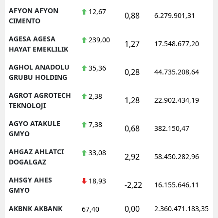
AFYON AFYON
12,67
0,88
6.279.901,31
CIMENTO
AGESA AGESA
239,00
1,27
17.548.677,20
HAYAT EMEKLILIK
AGHOL ANADOLU
35,36
0,28
44.735.208,64
GRUBU HOLDING
AGROT AGROTECH
2,38
1,28
22.902.434,19
TEKNOLOJI
AGYO ATAKULE
7,38
0,68
382.150,47
GMYO
AHGAZ AHLATCI
33,08
2,92
58.450.282,96
DOGALGAZ
AHSGY AHES
18,93
-2,22
16.155.646,11
GMYO
0,00
AKBNK AKBANK
2.360.471.183,35
67,40