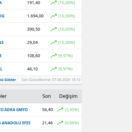
191,40
(10,00%)
A
Malatya
1.694,00
(10,00%)
DG
Manisa
390,50
(10,00%)
T
Kahramanmaraş
29,04
(10,00%)
NS
Mardin
108,60
(9,97%)
E
Muğla
46,10
(9,97%)
L
Muş
ü Göster
Son Güncellenme: 07.08.2026 18:10
Nevşehir
Niğde
ler
Son
Değişim
Ordu
56,40
(2,45%)
O ADRA GMYO
Rize
21,46
(0,66%)
S ANADOLU EFES
Sakarya