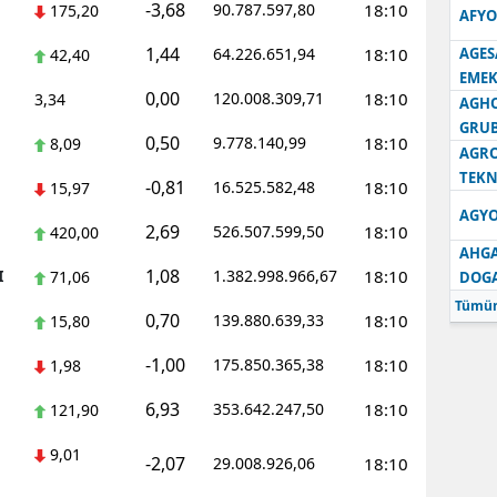
-3,68
90.787.597,80
18:10
175,20
AFYO
1,44
64.226.651,94
18:10
AGES
42,40
EMEK
0,00
120.008.309,71
18:10
3,34
AGH
GRU
0,50
9.778.140,99
18:10
8,09
AGRO
TEKN
-0,81
16.525.582,48
18:10
15,97
AGYO
2,69
526.507.599,50
18:10
420,00
AHGA
1,08
I
1.382.998.966,67
18:10
71,06
DOG
Tümün
0,70
139.880.639,33
18:10
15,80
-1,00
175.850.365,38
18:10
1,98
6,93
353.642.247,50
18:10
121,90
9,01
-2,07
29.008.926,06
18:10