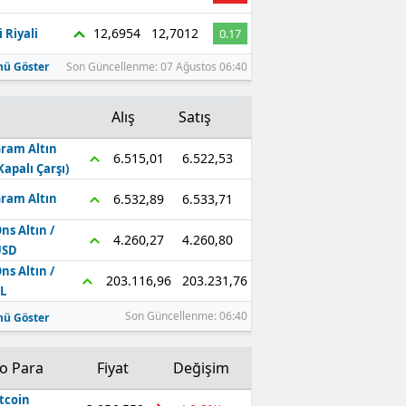
Edirne
12,6954
12,7012
 Riyali
0.17
Elazığ
ü Göster
Son Güncellenme: 07 Ağustos 06:40
Erzincan
Alış
Satış
Erzurum
ram Altın
6.522,53
6.515,01
Kapalı Çarşı)
Eskişehir
6.533,71
6.532,89
ram Altın
Gaziantep
ns Altın /
4.260,80
4.260,27
Giresun
USD
ns Altın /
203.231,76
203.116,96
Gümüşhane
L
Son Güncellenme: 06:40
ü Göster
Hakkari
Hatay
to Para
Fiyat
Değişim
Isparta
tcoin