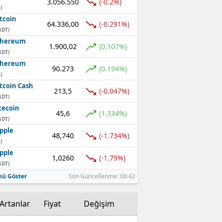
3.056.550
(-0.2%)
)
Mersin
tcoin
64.336,00
(-0.291%)
SDT)
İstanbul
thereum
1.900,02
(0.107%)
SDT)
İzmir
thereum
90.273
(0.194%)
Kars
)
tcoin Cash
213,5
(-0.047%)
Kastamonu
SDT)
tecoin
45,6
(1.334%)
Kayseri
SDT)
pple
Kırklareli
48,740
(-1.734%)
)
pple
Kırşehir
1,0260
(-1.79%)
SDT)
Kocaeli
ü Göster
Son Güncellenme: 06:42
Konya
Artanlar
Fiyat
Değişim
Kütahya