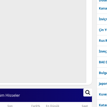
Dolar
Kana
İsviç
Çin 
Rus R
İsve
BAE 
Bulga
Japon
Kuve
üm Hisseler
Katar
Son
Fark%
En Düşük
Saat