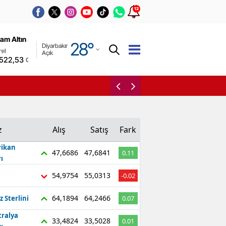
12
Adana
am Altın
(Kapalı
28
°
Diyarbakır
Adıyaman
şı)
Açık
.522,53
0,00%
Afyonkarahisar
Resmi Gazete’de yeni g
Ağrı
Amasya
z
Alış
Satış
Fark
Ankara
ikan
47,6686
47,6841
0.11
Antalya
ı
Artvin
54,9754
55,0313
-0.02
Aydın
64,1894
64,2466
z Sterlini
0.07
tralya
Balıkesir
33,4824
33,5028
0.01