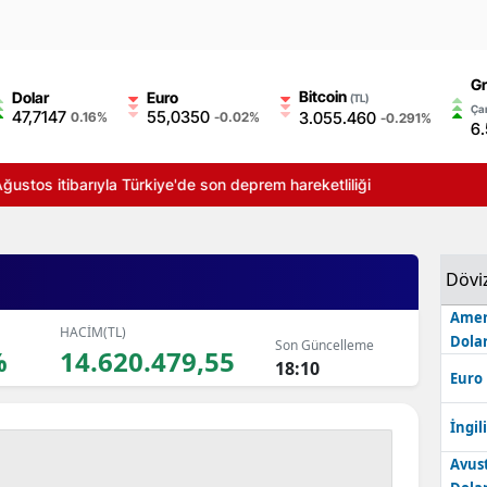
Gr
Bitcoin
Dolar
Euro
(TL)
Çar
47,7147
55,0350
3.055.460
0.16%
-0.02%
-0.291%
6
ğustos itibarıyla Türkiye'de son deprem hareketliliği
Dövi
Amer
HACİM(TL)
Dolar
Son Güncelleme
%
14.620.479,55
18:10
Euro
İngili
Avus