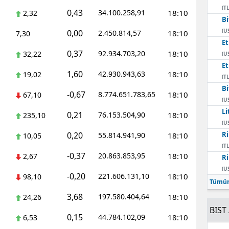
(TL
0,43
34.100.258,91
18:10
2,32
Bi
(U
0,00
2.450.814,57
18:10
7,30
E
0,37
92.934.703,20
18:10
32,22
(U
E
1,60
42.930.943,63
18:10
19,02
(TL
Bi
-0,67
8.774.651.783,65
18:10
67,10
(U
Li
0,21
76.153.504,90
18:10
235,10
(U
0,20
Ri
55.814.941,90
18:10
10,05
(TL
-0,37
20.863.853,95
18:10
2,67
Ri
(U
-0,20
221.606.131,10
18:10
98,10
Tümün
3,68
197.580.404,64
18:10
24,26
BIST 
0,15
44.784.102,09
18:10
6,53