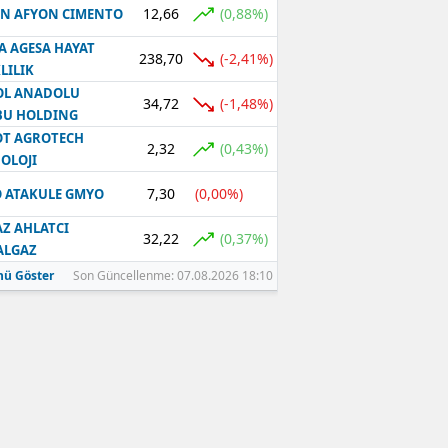
12,66
(0,88%)
N AFYON CIMENTO
Samsun
A AGESA HAYAT
238,70
(-2,41%)
LILIK
Siirt
OL ANADOLU
34,72
(-1,48%)
BU HOLDING
Sinop
T AGROTECH
2,32
(0,43%)
Sivas
OLOJI
7,30
(0,00%)
 ATAKULE GMYO
Tekirdağ
Z AHLATCI
Tokat
32,22
(0,37%)
ALGAZ
ü Göster
Son Güncellenme: 07.08.2026 18:10
Trabzon
Tunceli
Şanlıurfa
Uşak
Van