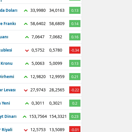
ı
Bilecik
33,9980
34,0163
da Doları
0.13
Bingöl
58,6402
58,6809
re Frankı
0.14
Bitlis
7,0647
7,0682
Yuanı
0.16
Bolu
0,5752
0,5780
ublesi
-0.34
Burdur
5,0063
5,0099
ç Kronu
0.13
Bursa
12,9820
12,9959
Dirhemi
0.21
Çanakkale
27,9743
28,2565
r Levası
-0.22
Çankırı
Çorum
0,3011
0,3021
 Yeni
0.2
Denizli
153,7564
154,3321
yt Dinarı
0.23
Diyarbakır
12,5753
13,5089
 Riyali
-0.01