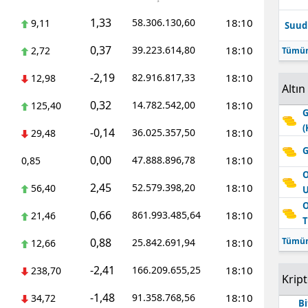
1,33
58.306.130,60
18:10
9,11
Suudi
0,37
39.223.614,80
18:10
2,72
Tümün
-2,19
82.916.817,33
18:10
12,98
Altın
0,32
14.782.542,00
18:10
125,40
G
(
-0,14
36.025.357,50
18:10
29,48
G
0,00
47.888.896,78
18:10
0,85
O
2,45
52.579.398,20
18:10
56,40
O
0,66
861.993.485,64
18:10
21,46
T
0,88
Tümün
25.842.691,94
18:10
12,66
-2,41
166.209.655,25
18:10
238,70
Krip
-1,48
91.358.768,56
18:10
34,72
Bi