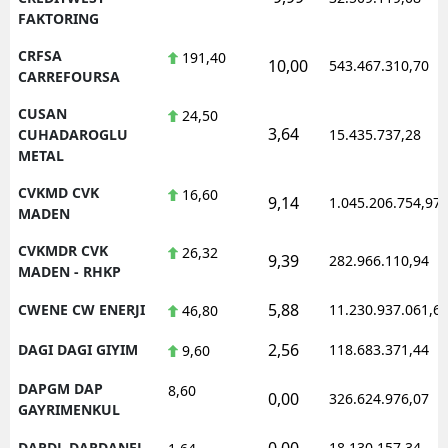
FAKTORING
CRFSA
191,40
10,00
543.467.310,70
CARREFOURSA
CUSAN
24,50
3,64
CUHADAROGLU
15.435.737,28
METAL
CVKMD CVK
16,60
9,14
1.045.206.754,97
MADEN
CVKMDR CVK
26,32
9,39
282.966.110,94
MADEN - RHKP
5,88
CWENE CW ENERJI
11.230.937.061,6
46,80
2,56
DAGI DAGI GIYIM
118.683.371,44
9,60
DAPGM DAP
8,60
0,00
326.624.976,07
GAYRIMENKUL
0,00
DARDL DARDANEL
18.130.157,34