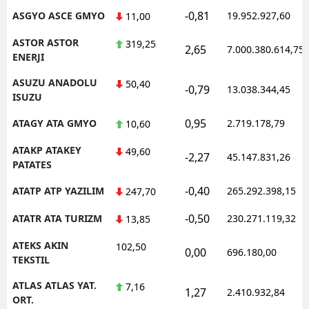
-0,81
ASGYO ASCE GMYO
19.952.927,60
11,00
ASTOR ASTOR
319,25
2,65
7.000.380.614,75
ENERJI
ASUZU ANADOLU
50,40
-0,79
13.038.344,45
ISUZU
0,95
ATAGY ATA GMYO
2.719.178,79
10,60
ATAKP ATAKEY
49,60
-2,27
45.147.831,26
PATATES
-0,40
ATATP ATP YAZILIM
265.292.398,15
247,70
-0,50
ATATR ATA TURIZM
230.271.119,32
13,85
ATEKS AKIN
102,50
0,00
696.180,00
TEKSTIL
ATLAS ATLAS YAT.
7,16
1,27
2.410.932,84
ORT.