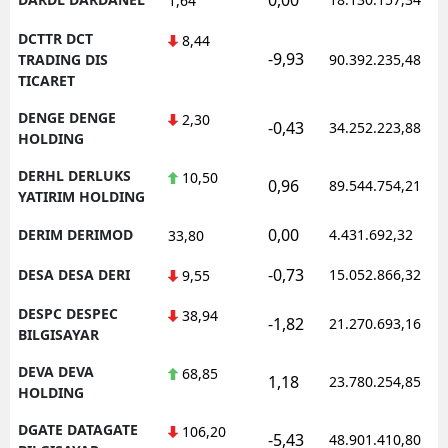
1,64
DCTTR DCT
8,44
-9,93
TRADING DIS
90.392.235,48
TICARET
DENGE DENGE
2,30
-0,43
34.252.223,88
HOLDING
DERHL DERLUKS
10,50
0,96
89.544.754,21
YATIRIM HOLDING
0,00
DERIM DERIMOD
4.431.692,32
33,80
-0,73
DESA DESA DERI
15.052.866,32
9,55
DESPC DESPEC
38,94
-1,82
21.270.693,16
BILGISAYAR
DEVA DEVA
68,85
1,18
23.780.254,85
HOLDING
DGATE DATAGATE
106,20
-5,43
48.901.410,80