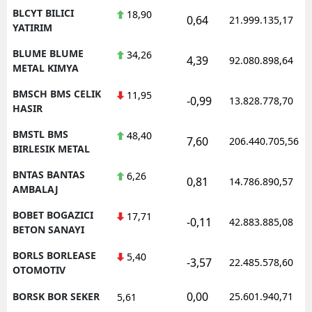
BLCYT BILICI
18,90
0,64
21.999.135,17
YATIRIM
BLUME BLUME
34,26
4,39
92.080.898,64
METAL KIMYA
BMSCH BMS CELIK
11,95
-0,99
13.828.778,70
HASIR
BMSTL BMS
48,40
7,60
206.440.705,56
BIRLESIK METAL
BNTAS BANTAS
6,26
0,81
14.786.890,57
AMBALAJ
BOBET BOGAZICI
17,71
-0,11
42.883.885,08
BETON SANAYI
BORLS BORLEASE
5,40
-3,57
22.485.578,60
OTOMOTIV
0,00
BORSK BOR SEKER
25.601.940,71
5,61