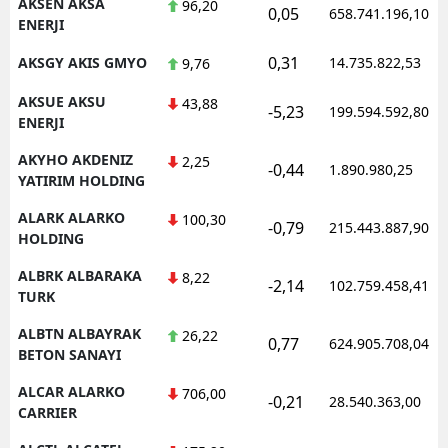
AKSEN AKSA
96,20
0,05
658.741.196,10
ENERJI
0,31
AKSGY AKIS GMYO
14.735.822,53
9,76
AKSUE AKSU
43,88
-5,23
199.594.592,80
ENERJI
AKYHO AKDENIZ
2,25
-0,44
1.890.980,25
YATIRIM HOLDING
ALARK ALARKO
100,30
-0,79
215.443.887,90
HOLDING
ALBRK ALBARAKA
8,22
-2,14
102.759.458,41
TURK
ALBTN ALBAYRAK
26,22
0,77
624.905.708,04
BETON SANAYI
ALCAR ALARKO
706,00
-0,21
28.540.363,00
CARRIER