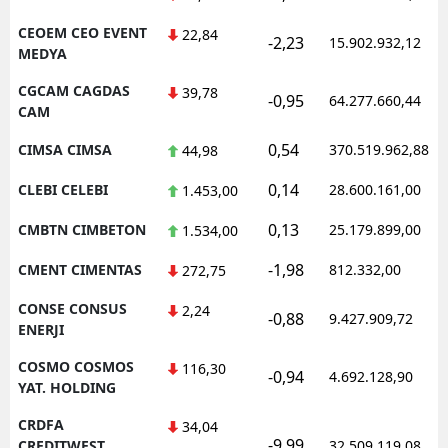
CEOEM CEO EVENT
22,84
-2,23
15.902.932,12
MEDYA
CGCAM CAGDAS
39,78
-0,95
64.277.660,44
CAM
0,54
CIMSA CIMSA
370.519.962,88
44,98
0,14
CLEBI CELEBI
28.600.161,00
1.453,00
0,13
CMBTN CIMBETON
25.179.899,00
1.534,00
-1,98
CMENT CIMENTAS
812.332,00
272,75
CONSE CONSUS
2,24
-0,88
9.427.909,72
ENERJI
COSMO COSMOS
116,30
-0,94
4.692.128,90
YAT. HOLDING
CRDFA
34,04
-9,99
CREDITWEST
32.509.119,08