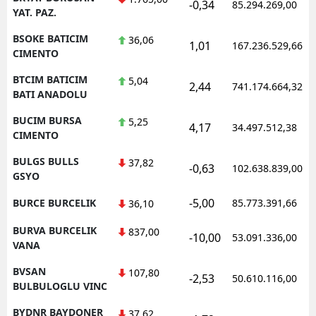
-0,34
85.294.269,00
YAT. PAZ.
BSOKE BATICIM
36,06
1,01
167.236.529,66
CIMENTO
BTCIM BATICIM
5,04
2,44
741.174.664,32
BATI ANADOLU
BUCIM BURSA
5,25
4,17
34.497.512,38
CIMENTO
BULGS BULLS
37,82
-0,63
102.638.839,00
GSYO
-5,00
BURCE BURCELIK
85.773.391,66
36,10
BURVA BURCELIK
837,00
-10,00
53.091.336,00
VANA
BVSAN
107,80
-2,53
50.610.116,00
BULBULOGLU VINC
BYDNR BAYDONER
37,62