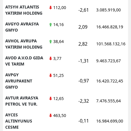
ATSYH ATLANTIS
112,00
-2,61
3.085.919,00
YATIRIM HOLDING
AVGYO AVRASYA
14,16
2,09
16.466.828,19
GMYO
AVHOL AVRUPA
38,64
2,82
101.568.132,16
YATIRIM HOLDING
AVOD A.V.O.D GIDA
3,77
-1,31
9.463.723,67
VE TARIM
AVPGY
51,25
-0,97
AVRUPAKENT
16.420.722,45
GMYO
AVTUR AVRASYA
12,65
-2,32
7.476.555,64
PETROL VE TUR.
AYCES
463,50
-0,11
ALTINYUNUS
16.984.699,00
CESME