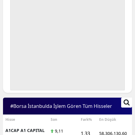
#Borsa İstanbulda İşlem Gören Tüm Hisseler
Hisse
Son
Fark%
En Düşük
A1CAP A1 CAPITAL
9,11
1,33
58.306.130,60