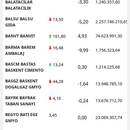
-3,30
BALATACILAR
1.240.357,60
BALATACILIK
BALSU BALSU
13,50
-5,20
2.257.746.210,65
GIDA
4,93
BANVT BANVIT
74.623.991,30
161,80
BARMA BAREM
16,48
-9,99
1.756.323,04
AMBALAJ
BASCM BASTAS
13,24
0,30
1.214.225,68
BASKENT CIMENTO
BASGZ BASKENT
44,28
-1,64
13.948.785,10
DOGALGAZ GMYO
BAYRK BAYRAK
4,16
-0,24
13.676.712,70
TABAN SANAYI
BEGYO BATI EGE
3,45
0,00
23.069.307,74
GMYO