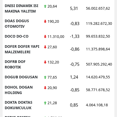
DNISI DINAMIK ISI
20,64
5,31
56.002.657,62
MAKINA YALITIM
DOAS DOGUS
190,20
-0,83
119.282.672,30
OTOMOTIV
-1,33
DOCO DO-CO
99.653.832,50
11.310,00
DOFER DOFER YAPI
27,60
-0,86
11.375.898,64
MALZEMELERI
DOFRB DOF
132,20
-0,75
507.905.292,40
ROBOTIK
1,24
DOGUB DOGUSAN
14.620.479,55
77,65
DOHOL DOGAN
20,90
-0,85
58.771.678,52
HOLDING
DOKTA DOKTAS
21,28
0,85
4.064.108,18
DOKUMCULUK