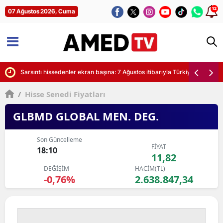
12
07 Ağustos 2026, Cuma
yor
Sarsıntı hissedenler ekran başına: 7 Ağustos itibarıyla Türkiye'de son de
/
Hisse Senedi Fiyatları
GLBMD GLOBAL MEN. DEG.
Son Güncelleme
FİYAT
18:10
11,82
DEĞİŞİM
HACİM(TL)
-0,76%
2.638.847,34