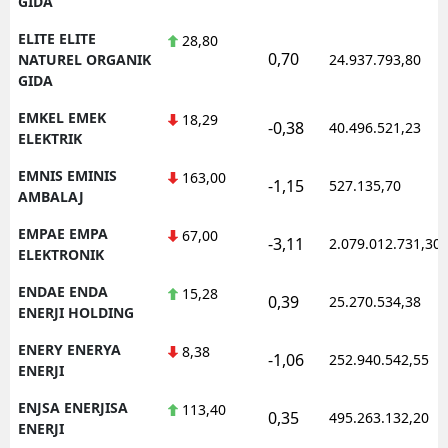
GIDA
ELITE ELITE
28,80
0,70
NATUREL ORGANIK
24.937.793,80
GIDA
EMKEL EMEK
18,29
-0,38
40.496.521,23
ELEKTRIK
EMNIS EMINIS
163,00
-1,15
527.135,70
AMBALAJ
EMPAE EMPA
67,00
-3,11
2.079.012.731,30
ELEKTRONIK
ENDAE ENDA
15,28
0,39
25.270.534,38
ENERJI HOLDING
ENERY ENERYA
8,38
-1,06
252.940.542,55
ENERJI
ENJSA ENERJISA
113,40
0,35
495.263.132,20
ENERJI