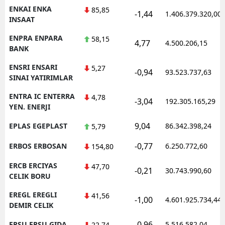
ENKAI ENKA
85,85
-1,44
1.406.379.320,00
INSAAT
ENPRA ENPARA
58,15
4,77
4.500.206,15
BANK
ENSRI ENSARI
5,27
-0,94
93.523.737,63
SINAI YATIRIMLAR
ENTRA IC ENTERRA
4,78
-3,04
192.305.165,29
YEN. ENERJI
9,04
EPLAS EGEPLAST
86.342.398,24
5,79
-0,77
ERBOS ERBOSAN
6.250.772,60
154,80
ERCB ERCIYAS
47,70
-0,21
30.743.990,60
CELIK BORU
EREGL EREGLI
41,56
-1,00
4.601.925.734,44
DEMIR CELIK
-0,96
ERSU ERSU GIDA
5.516.582,04
22,74