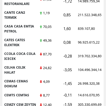
-1,72
14.989.759,34
RESTORANLARI
CANTE CAN2
1,19
0,85
211.522.348,65
TERMIK
CASA CASA EMTIA
70,05
1,60
839.107,80
PETROL
CATES CATES
49,36
0,08
96.925.615,22
ELEKTRIK
CCOLA COCA COLA
87,70
-0,28
319.702.334,80
ICECEK
CELHA CELIK
24,82
-3,05
104.496.344,14
HALAT
CEMAS CEMAS
4,09
-1,45
26.998.320,38
DOKUM
-0,11
CEMTS CEMTAS
14.616.070,95
8,77
-1,59
CEMZY CEM ZEYTIN
305.330.699,69
12,40