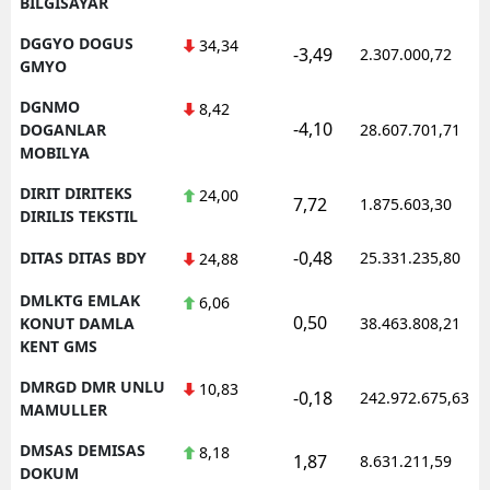
BILGISAYAR
DGGYO DOGUS
34,34
-3,49
2.307.000,72
GMYO
DGNMO
8,42
-4,10
DOGANLAR
28.607.701,71
MOBILYA
DIRIT DIRITEKS
24,00
7,72
1.875.603,30
DIRILIS TEKSTIL
-0,48
DITAS DITAS BDY
25.331.235,80
24,88
DMLKTG EMLAK
6,06
0,50
KONUT DAMLA
38.463.808,21
KENT GMS
DMRGD DMR UNLU
10,83
-0,18
242.972.675,63
MAMULLER
DMSAS DEMISAS
8,18
1,87
8.631.211,59
DOKUM