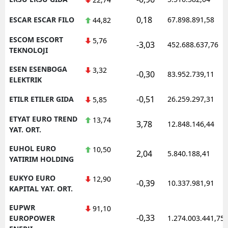
0,18
ESCAR ESCAR FILO
67.898.891,58
44,82
ESCOM ESCORT
5,76
-3,03
452.688.637,76
TEKNOLOJI
ESEN ESENBOGA
3,32
-0,30
83.952.739,11
ELEKTRIK
-0,51
ETILR ETILER GIDA
26.259.297,31
5,85
ETYAT EURO TREND
13,74
3,78
12.848.146,44
YAT. ORT.
EUHOL EURO
10,50
2,04
5.840.188,41
YATIRIM HOLDING
EUKYO EURO
12,90
-0,39
10.337.981,91
KAPITAL YAT. ORT.
EUPWR
91,10
-0,33
EUROPOWER
1.274.003.441,75