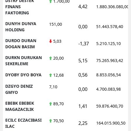
DSTKF DESTEK
1.700,00
4,42
FINANS
1.880.306.080,00
FAKTORING
DUNYH DUNYA
151,00
0,00
51.443.578,40
HOLDING
DURDO DURAN
5,03
-1,37
5.210.125,10
DOGAN BASIM
DURKN DURUKAN
20,00
5,15
75.265.963,42
SEKERLEME
0,56
DYOBY DYO BOYA
8.853.056,54
12,68
DZGYO DENIZ
7,10
0,00
4.700.083,98
GMYO
EBEBK EBEBEK
89,70
1,41
59.876.400,70
MAGAZACILIK
ECILC ECZACIBASI
70,50
2,25
164.015.900,50
ILAC