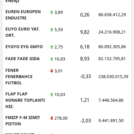
ENERJI
EUREN EUROPEN
3,89
0,26
86.658.412,29
ENDUSTRI
EUYO EURO YAT.
5,59
9,82
24.216.908,21
ORT.
6,18
EYGYO EYG GMYO
80.092.305,86
2,75
8,93
FADE FADE GIDA
82.152.795,81
16,83
FENER
3,01
-0,33
FENERBAHCE
238.030.015,39
FUTBOL
FLAP FLAP
10,03
1,21
KONGRE TOPLANTI
7.446.564,86
HIZ.
FMIZP F-M IZMIT
278,00
-2,03
9.441.891,50
PISTON