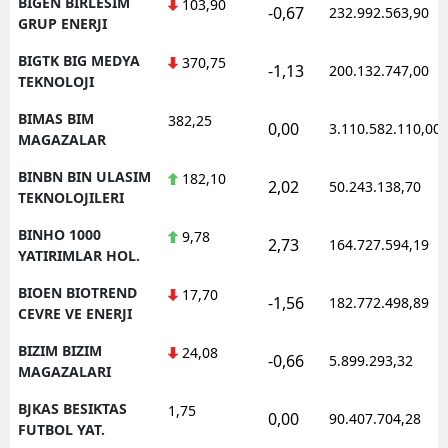
BIGEN BIRLESIM
103,90
-0,67
232.992.563,90
GRUP ENERJI
BIGTK BIG MEDYA
370,75
-1,13
200.132.747,00
TEKNOLOJI
BIMAS BIM
382,25
0,00
3.110.582.110,00
MAGAZALAR
BINBN BIN ULASIM
182,10
2,02
50.243.138,70
TEKNOLOJILERI
BINHO 1000
9,78
2,73
164.727.594,19
YATIRIMLAR HOL.
BIOEN BIOTREND
17,70
-1,56
182.772.498,89
CEVRE VE ENERJI
BIZIM BIZIM
24,08
-0,66
5.899.293,32
MAGAZALARI
BJKAS BESIKTAS
1,75
0,00
90.407.704,28
FUTBOL YAT.