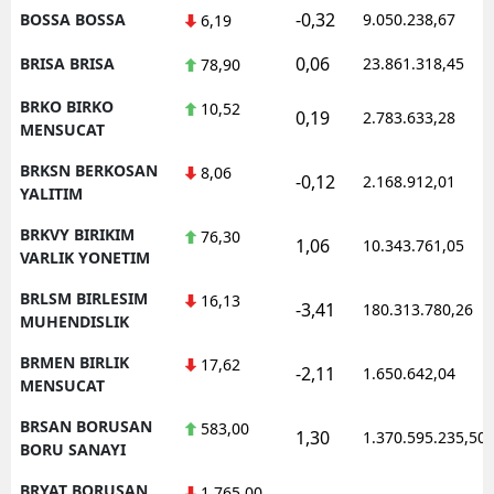
-0,32
BOSSA BOSSA
9.050.238,67
6,19
0,06
BRISA BRISA
23.861.318,45
78,90
BRKO BIRKO
10,52
0,19
2.783.633,28
MENSUCAT
BRKSN BERKOSAN
8,06
-0,12
2.168.912,01
YALITIM
BRKVY BIRIKIM
76,30
1,06
10.343.761,05
VARLIK YONETIM
BRLSM BIRLESIM
16,13
-3,41
180.313.780,26
MUHENDISLIK
BRMEN BIRLIK
17,62
-2,11
1.650.642,04
MENSUCAT
BRSAN BORUSAN
583,00
1,30
1.370.595.235,50
BORU SANAYI
BRYAT BORUSAN
1.765,00