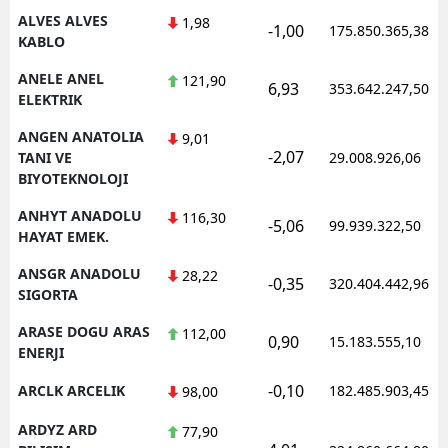
ALVES ALVES
1,98
-1,00
175.850.365,38
KABLO
ANELE ANEL
121,90
6,93
353.642.247,50
ELEKTRIK
ANGEN ANATOLIA
9,01
-2,07
TANI VE
29.008.926,06
BIYOTEKNOLOJI
ANHYT ANADOLU
116,30
-5,06
99.939.322,50
HAYAT EMEK.
ANSGR ANADOLU
28,22
-0,35
320.404.442,96
SIGORTA
ARASE DOGU ARAS
112,00
0,90
15.183.555,10
ENERJI
-0,10
ARCLK ARCELIK
182.485.903,45
98,00
ARDYZ ARD
77,90