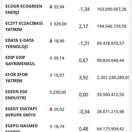
ECOGR ECOGREEN
33,94
-1,34
103.690.007,26
ENERJI
ECZYT ECZACIBASI
329,00
2,17
194.546.729,50
YATIRIM
EDATA E-DATA
18,90
-1,31
89.418.870,57
TEKNOLOJI
EDIP EDIP
39,14
0,67
99.824.646,44
GAYRIMENKUL
EFOR EFOR
19,07
3,92
2.301.238.289,05
YATIRIM
EGEEN EGE
5.230,00
0,00
33.500.412,50
ENDUSTRI
EGEGY EGEYAPI
29,02
-0,34
28.671.215,98
AVRUPA GMYO
EGEPO NASMED
18,74
0,48
64.175.904,42
EGEPOL