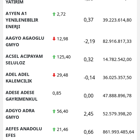
YATIRIM
A1YEN A1
2,72
0,37
YENILENEBILIR
39.223.614,80
ENERJI
AAGYO AGAOGLU
12,98
-2,19
82.916.817,33
GMYO
ACSEL ACIPAYAM
125,40
0,32
14.782.542,00
SELULOZ
ADEL ADEL
29,48
-0,14
36.025.357,50
KALEMCILIK
ADESE ADESE
0,85
0,00
47.888.896,78
GAYRIMENKUL
ADGYO ADRA
56,40
2,45
52.579.398,20
GMYO
AEFES ANADOLU
21,46
0,66
861.993.485,64
EFES