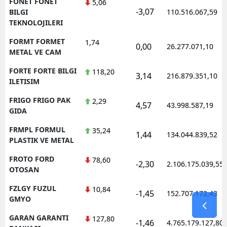
FONET FONET
5,06
-3,07
BILGI
110.516.067,59
TEKNOLOJILERI
FORMT FORMET
1,74
0,00
26.277.071,10
METAL VE CAM
FORTE FORTE BILGI
118,20
3,14
216.879.351,10
ILETISIM
FRIGO FRIGO PAK
2,29
4,57
43.998.587,19
GIDA
FRMPL FORMUL
35,24
1,44
134.044.839,52
PLASTIK VE METAL
FROTO FORD
78,60
-2,30
2.106.175.039,55
OTOSAN
FZLGY FUZUL
10,84
-1,45
152.707.172,43
GMYO
GARAN GARANTI
127,80
-1,46
4.765.179.127,80