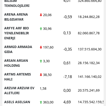
4,01
BILISIM
324.860.664,80
TEKNOLOJILERI
ARENA ARENA
20,06
-0,59
18.244.862,28
BILGISAYAR
ARFYE ARF BIO
30,96
0,13
YENILENEBILIR
82.060.867,78
ENERJI
ARMGD ARMADA
197,60
-0,35
137.515.604,30
GIDA
ARSAN ARSAN
3,30
0,61
28.156.182,34
HOLDING
ARTMS ARTEMIS
38,50
-7,18
141.166.140,02
HALI
ARZUM ARZUM EV
1,58
0,00
20.575.241,69
ALETLERI
4,69
ASELS ASELSAN
14.735.542.159,5
363,00