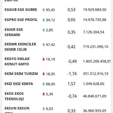
0,53
EGGUB EGE GUBRE
19.929.684,50
95,45
0,65
EGPRO EGE PROFIL
14.978.735,98
34,12
EGSER EGE
2,85
0,35
7.126.304,54
SERAMIK
EKDMR EKINCILER
47,42
0,42
719.231.090,10
DEMIR CELIK
EKGYO EMLAK
18,19
-0,49
1.805.208.458,95
KONUT GMYO
-1,74
EKIM EKIM TURIZM
351.512.916,19
18,05
1,57
EKIZ EKIZ KIMYA
1.049.628,60
68,00
EKOS EKOS
5,39
-0,74
46.846.671,69
TEKNOLOJI
EKSUN EKSUN
6,03
0,33
36.960.955,05