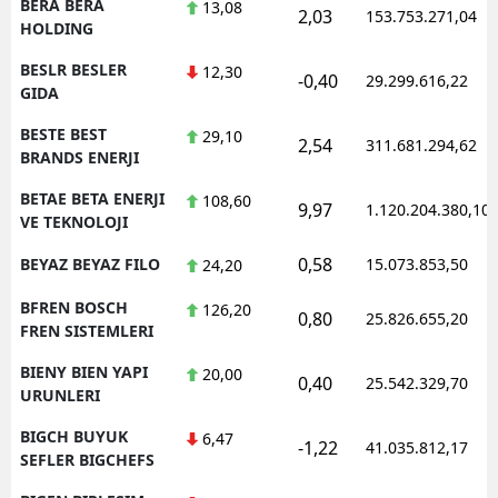
BERA BERA
13,08
2,03
153.753.271,04
HOLDING
BESLR BESLER
12,30
-0,40
29.299.616,22
GIDA
BESTE BEST
29,10
2,54
311.681.294,62
BRANDS ENERJI
BETAE BETA ENERJI
108,60
9,97
1.120.204.380,10
VE TEKNOLOJI
0,58
BEYAZ BEYAZ FILO
15.073.853,50
24,20
BFREN BOSCH
126,20
0,80
25.826.655,20
FREN SISTEMLERI
BIENY BIEN YAPI
20,00
0,40
25.542.329,70
URUNLERI
BIGCH BUYUK
6,47
-1,22
41.035.812,17
SEFLER BIGCHEFS