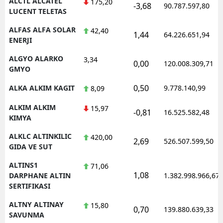
ALCTL ALCATEL
175,20
-3,68
90.787.597,80
LUCENT TELETAS
ALFAS ALFA SOLAR
42,40
1,44
64.226.651,94
ENERJI
ALGYO ALARKO
3,34
0,00
120.008.309,71
GMYO
0,50
ALKA ALKIM KAGIT
9.778.140,99
8,09
ALKIM ALKIM
15,97
-0,81
16.525.582,48
KIMYA
ALKLC ALTINKILIC
420,00
2,69
526.507.599,50
GIDA VE SUT
ALTINS1
71,06
1,08
DARPHANE ALTIN
1.382.998.966,67
SERTIFIKASI
ALTNY ALTINAY
15,80
0,70
139.880.639,33
SAVUNMA