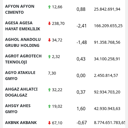
AFYON AFYON
12,66
0,88
25.842.691,94
CIMENTO
AGESA AGESA
238,70
-2,41
166.209.655,25
HAYAT EMEKLILIK
AGHOL ANADOLU
34,72
-1,48
91.358.768,56
GRUBU HOLDING
AGROT AGROTECH
2,32
0,43
34.100.258,91
TEKNOLOJI
AGYO ATAKULE
7,30
0,00
2.450.814,57
GMYO
AHGAZ AHLATCI
32,22
0,37
92.934.703,20
DOGALGAZ
AHSGY AHES
19,02
1,60
42.930.943,63
GMYO
-0,67
AKBNK AKBANK
8.774.651.783,65
67,10