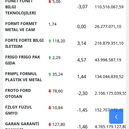
FONET FONET
5,06
-3,07
BILGI
110.516.067,59
TEKNOLOJILERI
FORMT FORMET
1,74
0,00
26.277.071,10
METAL VE CAM
FORTE FORTE BILGI
118,20
3,14
216.879.351,10
ILETISIM
FRIGO FRIGO PAK
2,29
4,57
43.998.587,19
GIDA
FRMPL FORMUL
35,24
1,44
134.044.839,52
PLASTIK VE METAL
FROTO FORD
78,60
-2,30
2.106.175.039,55
OTOSAN
FZLGY FUZUL
10,84
-1,45
152.707.172,43
GMYO
GARAN GARANTI
127,80
-1,46
4.765.179.127,80