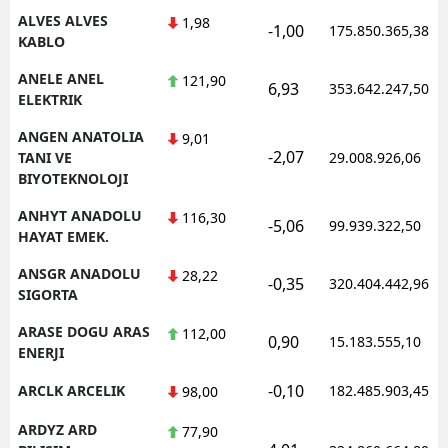
ALVES ALVES
1,98
-1,00
175.850.365,38
KABLO
ANELE ANEL
121,90
6,93
353.642.247,50
ELEKTRIK
ANGEN ANATOLIA
9,01
-2,07
TANI VE
29.008.926,06
BIYOTEKNOLOJI
ANHYT ANADOLU
116,30
-5,06
99.939.322,50
HAYAT EMEK.
ANSGR ANADOLU
28,22
-0,35
320.404.442,96
SIGORTA
ARASE DOGU ARAS
112,00
0,90
15.183.555,10
ENERJI
-0,10
ARCLK ARCELIK
182.485.903,45
98,00
ARDYZ ARD
77,90