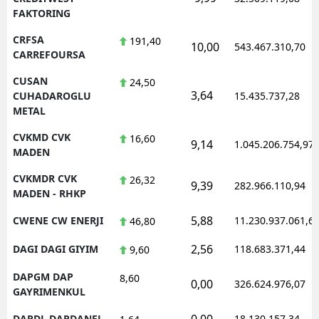
FAKTORING
CRFSA
191,40
10,00
543.467.310,70
CARREFOURSA
CUSAN
24,50
3,64
CUHADAROGLU
15.435.737,28
METAL
CVKMD CVK
16,60
9,14
1.045.206.754,97
MADEN
CVKMDR CVK
26,32
9,39
282.966.110,94
MADEN - RHKP
5,88
CWENE CW ENERJI
11.230.937.061,6
46,80
2,56
DAGI DAGI GIYIM
118.683.371,44
9,60
DAPGM DAP
8,60
0,00
326.624.976,07
GAYRIMENKUL
0,00
DARDL DARDANEL
18.130.157,34