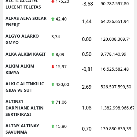
ALCTL ALCATEL
175,20
-3,68
90.787.597,80
LUCENT TELETAS
ALFAS ALFA SOLAR
42,40
1,44
64.226.651,94
ENERJI
ALGYO ALARKO
3,34
0,00
120.008.309,71
GMYO
0,50
ALKA ALKIM KAGIT
9.778.140,99
8,09
ALKIM ALKIM
15,97
-0,81
16.525.582,48
KIMYA
ALKLC ALTINKILIC
420,00
2,69
526.507.599,50
GIDA VE SUT
ALTINS1
71,06
1,08
DARPHANE ALTIN
1.382.998.966,67
SERTIFIKASI
ALTNY ALTINAY
15,80
0,70
139.880.639,33
SAVUNMA