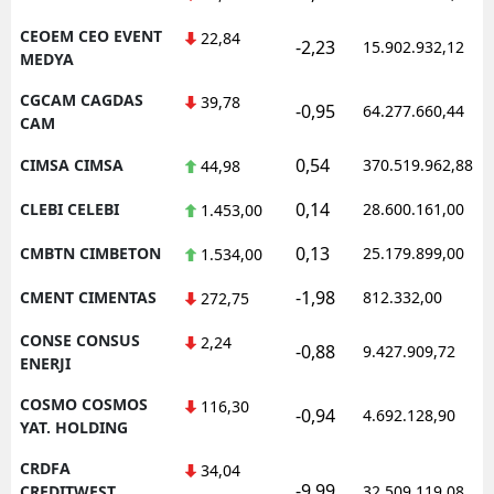
CEOEM CEO EVENT
22,84
-2,23
15.902.932,12
MEDYA
CGCAM CAGDAS
39,78
-0,95
64.277.660,44
CAM
0,54
CIMSA CIMSA
370.519.962,88
44,98
0,14
CLEBI CELEBI
28.600.161,00
1.453,00
0,13
CMBTN CIMBETON
25.179.899,00
1.534,00
-1,98
CMENT CIMENTAS
812.332,00
272,75
CONSE CONSUS
2,24
-0,88
9.427.909,72
ENERJI
COSMO COSMOS
116,30
-0,94
4.692.128,90
YAT. HOLDING
CRDFA
34,04
-9,99
CREDITWEST
32.509.119,08