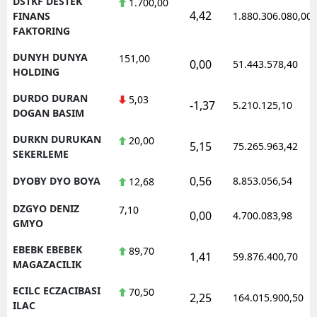
DSTKF DESTEK
1.700,00
4,42
FINANS
1.880.306.080,00
FAKTORING
DUNYH DUNYA
151,00
0,00
51.443.578,40
HOLDING
DURDO DURAN
5,03
-1,37
5.210.125,10
DOGAN BASIM
DURKN DURUKAN
20,00
5,15
75.265.963,42
SEKERLEME
0,56
DYOBY DYO BOYA
8.853.056,54
12,68
DZGYO DENIZ
7,10
0,00
4.700.083,98
GMYO
EBEBK EBEBEK
89,70
1,41
59.876.400,70
MAGAZACILIK
ECILC ECZACIBASI
70,50
2,25
164.015.900,50
ILAC