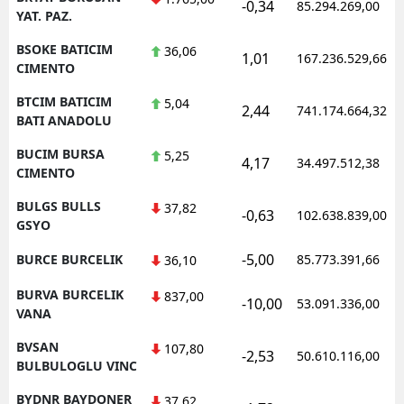
-0,34
85.294.269,00
YAT. PAZ.
BSOKE BATICIM
36,06
1,01
167.236.529,66
CIMENTO
BTCIM BATICIM
5,04
2,44
741.174.664,32
BATI ANADOLU
BUCIM BURSA
5,25
4,17
34.497.512,38
CIMENTO
BULGS BULLS
37,82
-0,63
102.638.839,00
GSYO
-5,00
BURCE BURCELIK
85.773.391,66
36,10
BURVA BURCELIK
837,00
-10,00
53.091.336,00
VANA
BVSAN
107,80
-2,53
50.610.116,00
BULBULOGLU VINC
BYDNR BAYDONER
37,62