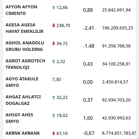
AFYON AFYON
12,66
0,88
25.842.691,94
CIMENTO
AGESA AGESA
238,70
-2,41
166.209.655,25
HAYAT EMEKLILIK
AGHOL ANADOLU
34,72
-1,48
91.358.768,56
GRUBU HOLDING
AGROT AGROTECH
2,32
0,43
34.100.258,91
TEKNOLOJI
AGYO ATAKULE
7,30
0,00
2.450.814,57
GMYO
AHGAZ AHLATCI
32,22
0,37
92.934.703,20
DOGALGAZ
AHSGY AHES
19,02
1,60
42.930.943,63
GMYO
-0,67
AKBNK AKBANK
8.774.651.783,65
67,10