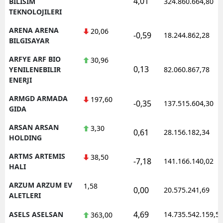
4,01
BILISIM
324.860.664,80
TEKNOLOJILERI
ARENA ARENA
20,06
-0,59
18.244.862,28
BILGISAYAR
ARFYE ARF BIO
30,96
0,13
YENILENEBILIR
82.060.867,78
ENERJI
ARMGD ARMADA
197,60
-0,35
137.515.604,30
GIDA
ARSAN ARSAN
3,30
0,61
28.156.182,34
HOLDING
ARTMS ARTEMIS
38,50
-7,18
141.166.140,02
HALI
ARZUM ARZUM EV
1,58
0,00
20.575.241,69
ALETLERI
4,69
ASELS ASELSAN
14.735.542.159,5
363,00