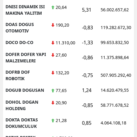
DNISI DINAMIK ISI
20,64
5,31
56.002.657,62
MAKINA YALITIM
DOAS DOGUS
190,20
-0,83
119.282.672,30
OTOMOTIV
-1,33
DOCO DO-CO
99.653.832,50
11.310,00
DOFER DOFER YAPI
27,60
-0,86
11.375.898,64
MALZEMELERI
DOFRB DOF
132,20
-0,75
507.905.292,40
ROBOTIK
1,24
DOGUB DOGUSAN
14.620.479,55
77,65
DOHOL DOGAN
20,90
-0,85
58.771.678,52
HOLDING
DOKTA DOKTAS
21,28
0,85
4.064.108,18
DOKUMCULUK