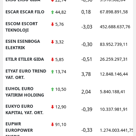
0,18
ESCAR ESCAR FILO
67.898.891,58
44,82
ESCOM ESCORT
5,76
-3,03
452.688.637,76
TEKNOLOJI
ESEN ESENBOGA
3,32
-0,30
83.952.739,11
ELEKTRIK
-0,51
ETILR ETILER GIDA
26.259.297,31
5,85
ETYAT EURO TREND
13,74
3,78
12.848.146,44
YAT. ORT.
EUHOL EURO
10,50
2,04
5.840.188,41
YATIRIM HOLDING
EUKYO EURO
12,90
-0,39
10.337.981,91
KAPITAL YAT. ORT.
EUPWR
91,10
-0,33
EUROPOWER
1.274.003.441,75