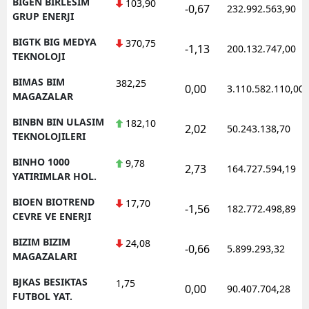
BIGEN BIRLESIM
103,90
-0,67
232.992.563,90
GRUP ENERJI
BIGTK BIG MEDYA
370,75
-1,13
200.132.747,00
TEKNOLOJI
BIMAS BIM
382,25
0,00
3.110.582.110,00
MAGAZALAR
BINBN BIN ULASIM
182,10
2,02
50.243.138,70
TEKNOLOJILERI
BINHO 1000
9,78
2,73
164.727.594,19
YATIRIMLAR HOL.
BIOEN BIOTREND
17,70
-1,56
182.772.498,89
CEVRE VE ENERJI
BIZIM BIZIM
24,08
-0,66
5.899.293,32
MAGAZALARI
BJKAS BESIKTAS
1,75
0,00
90.407.704,28
FUTBOL YAT.