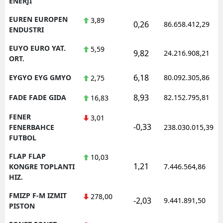
ENERJI
EUREN EUROPEN
3,89
0,26
86.658.412,29
ENDUSTRI
EUYO EURO YAT.
5,59
9,82
24.216.908,21
ORT.
6,18
EYGYO EYG GMYO
80.092.305,86
2,75
8,93
FADE FADE GIDA
82.152.795,81
16,83
FENER
3,01
-0,33
FENERBAHCE
238.030.015,39
FUTBOL
FLAP FLAP
10,03
1,21
KONGRE TOPLANTI
7.446.564,86
HIZ.
FMIZP F-M IZMIT
278,00
-2,03
9.441.891,50
PISTON