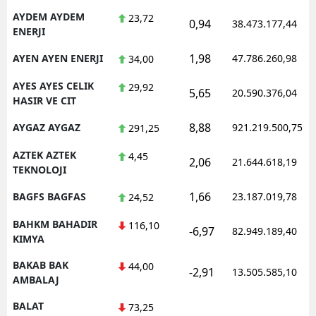
AYDEM AYDEM
23,72
0,94
38.473.177,44
ENERJI
1,98
AYEN AYEN ENERJI
47.786.260,98
34,00
AYES AYES CELIK
29,92
5,65
20.590.376,04
HASIR VE CIT
8,88
AYGAZ AYGAZ
921.219.500,75
291,25
AZTEK AZTEK
4,45
2,06
21.644.618,19
TEKNOLOJI
1,66
BAGFS BAGFAS
23.187.019,78
24,52
BAHKM BAHADIR
116,10
-6,97
82.949.189,40
KIMYA
BAKAB BAK
44,00
-2,91
13.505.585,10
AMBALAJ
BALAT
73,25