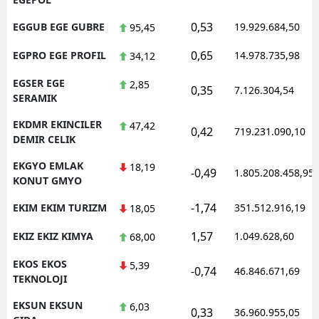
0,53
EGGUB EGE GUBRE
19.929.684,50
95,45
0,65
EGPRO EGE PROFIL
14.978.735,98
34,12
EGSER EGE
2,85
0,35
7.126.304,54
SERAMIK
EKDMR EKINCILER
47,42
0,42
719.231.090,10
DEMIR CELIK
EKGYO EMLAK
18,19
-0,49
1.805.208.458,95
KONUT GMYO
-1,74
EKIM EKIM TURIZM
351.512.916,19
18,05
1,57
EKIZ EKIZ KIMYA
1.049.628,60
68,00
EKOS EKOS
5,39
-0,74
46.846.671,69
TEKNOLOJI
EKSUN EKSUN
6,03
0,33
36.960.955,05