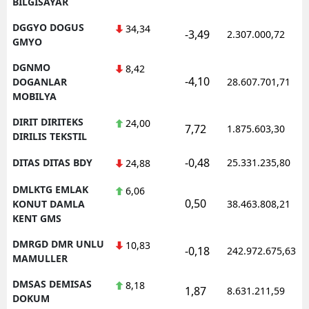
BILGISAYAR
DGGYO DOGUS
34,34
-3,49
2.307.000,72
GMYO
DGNMO
8,42
-4,10
DOGANLAR
28.607.701,71
MOBILYA
DIRIT DIRITEKS
24,00
7,72
1.875.603,30
DIRILIS TEKSTIL
-0,48
DITAS DITAS BDY
25.331.235,80
24,88
DMLKTG EMLAK
6,06
0,50
KONUT DAMLA
38.463.808,21
KENT GMS
DMRGD DMR UNLU
10,83
-0,18
242.972.675,63
MAMULLER
DMSAS DEMISAS
8,18
1,87
8.631.211,59
DOKUM