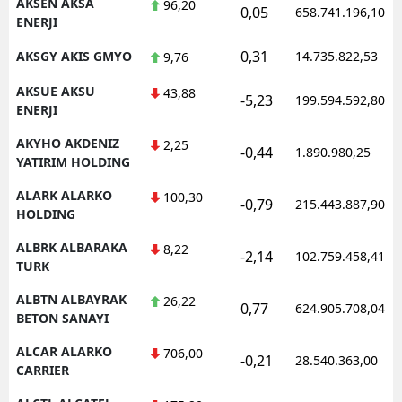
AKSEN AKSA
96,20
0,05
658.741.196,10
ENERJI
0,31
AKSGY AKIS GMYO
14.735.822,53
9,76
AKSUE AKSU
43,88
-5,23
199.594.592,80
ENERJI
AKYHO AKDENIZ
2,25
-0,44
1.890.980,25
YATIRIM HOLDING
ALARK ALARKO
100,30
-0,79
215.443.887,90
HOLDING
ALBRK ALBARAKA
8,22
-2,14
102.759.458,41
TURK
ALBTN ALBAYRAK
26,22
0,77
624.905.708,04
BETON SANAYI
ALCAR ALARKO
706,00
-0,21
28.540.363,00
CARRIER