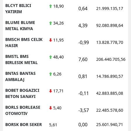
BLCYT BILICI
18,90
0,64
21.999.135,17
YATIRIM
BLUME BLUME
34,26
4,39
92.080.898,64
METAL KIMYA
BMSCH BMS CELIK
11,95
-0,99
13.828.778,70
HASIR
BMSTL BMS
48,40
7,60
206.440.705,56
BIRLESIK METAL
BNTAS BANTAS
6,26
0,81
14.786.890,57
AMBALAJ
BOBET BOGAZICI
17,71
-0,11
42.883.885,08
BETON SANAYI
BORLS BORLEASE
5,40
-3,57
22.485.578,60
OTOMOTIV
0,00
BORSK BOR SEKER
25.601.940,71
5,61