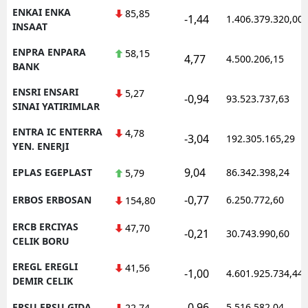
ENKAI ENKA
85,85
-1,44
1.406.379.320,00
INSAAT
ENPRA ENPARA
58,15
4,77
4.500.206,15
BANK
ENSRI ENSARI
5,27
-0,94
93.523.737,63
SINAI YATIRIMLAR
ENTRA IC ENTERRA
4,78
-3,04
192.305.165,29
YEN. ENERJI
9,04
EPLAS EGEPLAST
86.342.398,24
5,79
-0,77
ERBOS ERBOSAN
6.250.772,60
154,80
ERCB ERCIYAS
47,70
-0,21
30.743.990,60
CELIK BORU
EREGL EREGLI
41,56
-1,00
4.601.925.734,44
DEMIR CELIK
-0,96
ERSU ERSU GIDA
5.516.582,04
22,74