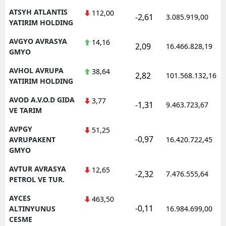
ATSYH ATLANTIS
112,00
-2,61
3.085.919,00
YATIRIM HOLDING
AVGYO AVRASYA
14,16
2,09
16.466.828,19
GMYO
AVHOL AVRUPA
38,64
2,82
101.568.132,16
YATIRIM HOLDING
AVOD A.V.O.D GIDA
3,77
-1,31
9.463.723,67
VE TARIM
AVPGY
51,25
-0,97
AVRUPAKENT
16.420.722,45
GMYO
AVTUR AVRASYA
12,65
-2,32
7.476.555,64
PETROL VE TUR.
AYCES
463,50
-0,11
ALTINYUNUS
16.984.699,00
CESME