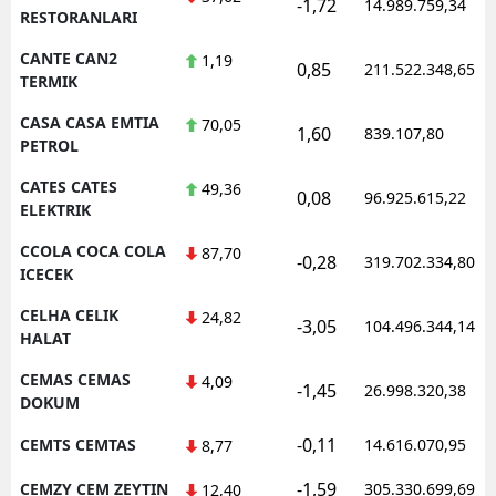
-1,72
14.989.759,34
RESTORANLARI
CANTE CAN2
1,19
0,85
211.522.348,65
TERMIK
CASA CASA EMTIA
70,05
1,60
839.107,80
PETROL
CATES CATES
49,36
0,08
96.925.615,22
ELEKTRIK
CCOLA COCA COLA
87,70
-0,28
319.702.334,80
ICECEK
CELHA CELIK
24,82
-3,05
104.496.344,14
HALAT
CEMAS CEMAS
4,09
-1,45
26.998.320,38
DOKUM
-0,11
CEMTS CEMTAS
14.616.070,95
8,77
-1,59
CEMZY CEM ZEYTIN
305.330.699,69
12,40