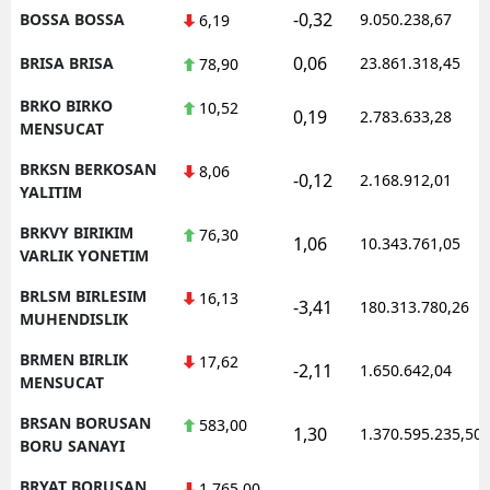
-0,32
BOSSA BOSSA
9.050.238,67
6,19
0,06
BRISA BRISA
23.861.318,45
78,90
BRKO BIRKO
10,52
0,19
2.783.633,28
MENSUCAT
BRKSN BERKOSAN
8,06
-0,12
2.168.912,01
YALITIM
BRKVY BIRIKIM
76,30
1,06
10.343.761,05
VARLIK YONETIM
BRLSM BIRLESIM
16,13
-3,41
180.313.780,26
MUHENDISLIK
BRMEN BIRLIK
17,62
-2,11
1.650.642,04
MENSUCAT
BRSAN BORUSAN
583,00
1,30
1.370.595.235,50
BORU SANAYI
BRYAT BORUSAN
1.765,00