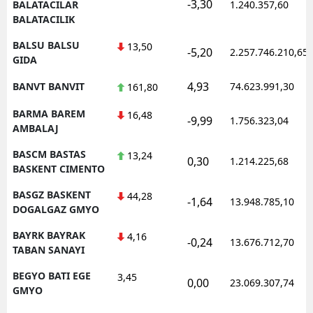
-3,30
BALATACILAR
1.240.357,60
BALATACILIK
BALSU BALSU
13,50
-5,20
2.257.746.210,65
GIDA
4,93
BANVT BANVIT
74.623.991,30
161,80
BARMA BAREM
16,48
-9,99
1.756.323,04
AMBALAJ
BASCM BASTAS
13,24
0,30
1.214.225,68
BASKENT CIMENTO
BASGZ BASKENT
44,28
-1,64
13.948.785,10
DOGALGAZ GMYO
BAYRK BAYRAK
4,16
-0,24
13.676.712,70
TABAN SANAYI
BEGYO BATI EGE
3,45
0,00
23.069.307,74
GMYO