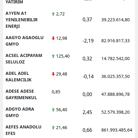
YATIRIM
A1YEN A1
2,72
0,37
YENILENEBILIR
39.223.614,80
ENERJI
AAGYO AGAOGLU
12,98
-2,19
82.916.817,33
GMYO
ACSEL ACIPAYAM
125,40
0,32
14.782.542,00
SELULOZ
ADEL ADEL
29,48
-0,14
36.025.357,50
KALEMCILIK
ADESE ADESE
0,85
0,00
47.888.896,78
GAYRIMENKUL
ADGYO ADRA
56,40
2,45
52.579.398,20
GMYO
AEFES ANADOLU
21,46
0,66
861.993.485,64
EFES