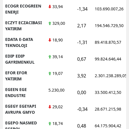
ECOGR ECOGREEN
33,94
-1,34
103.690.007,26
ENERJI
ECZYT ECZACIBASI
329,00
2,17
194.546.729,50
YATIRIM
EDATA E-DATA
18,90
-1,31
89.418.870,57
TEKNOLOJI
EDIP EDIP
39,14
0,67
99.824.646,44
GAYRIMENKUL
EFOR EFOR
19,07
3,92
2.301.238.289,05
YATIRIM
EGEEN EGE
5.230,00
0,00
33.500.412,50
ENDUSTRI
EGEGY EGEYAPI
29,02
-0,34
28.671.215,98
AVRUPA GMYO
EGEPO NASMED
18,74
0,48
64.175.904,42
EGEPOL