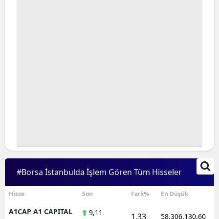
#Borsa İstanbulda İşlem Gören Tüm Hisseler
Hisse
Son
Fark%
En Düşük
A1CAP A1 CAPITAL
9,11
1,33
58.306.130,60