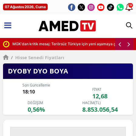
12
07 Ağustos 2026, Cuma
 kritik saat uyarısı
MGK'dan kritik mesaj: Terörsüz Türkiye için yeni aşamaya geçiliyor
/
Hisse Senedi Fiyatları
DYOBY DYO BOYA
Son Güncelleme
FİYAT
18:10
12,68
DEĞİŞİM
HACİM(TL)
0,56%
8.853.056,54