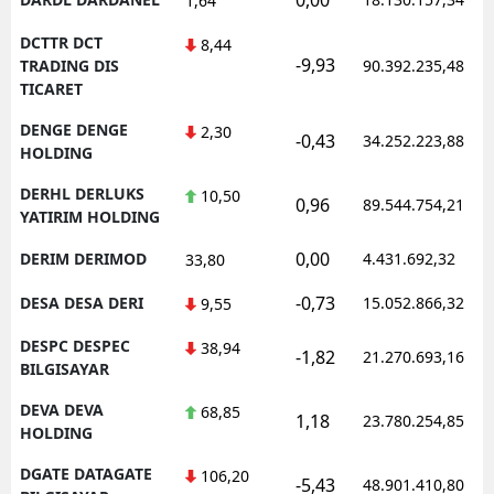
1,64
DCTTR DCT
8,44
-9,93
TRADING DIS
90.392.235,48
TICARET
DENGE DENGE
2,30
-0,43
34.252.223,88
HOLDING
DERHL DERLUKS
10,50
0,96
89.544.754,21
YATIRIM HOLDING
0,00
DERIM DERIMOD
4.431.692,32
33,80
-0,73
DESA DESA DERI
15.052.866,32
9,55
DESPC DESPEC
38,94
-1,82
21.270.693,16
BILGISAYAR
DEVA DEVA
68,85
1,18
23.780.254,85
HOLDING
DGATE DATAGATE
106,20
-5,43
48.901.410,80