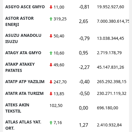
-0,81
ASGYO ASCE GMYO
19.952.927,60
11,00
ASTOR ASTOR
319,25
2,65
7.000.380.614,75
ENERJI
ASUZU ANADOLU
50,40
-0,79
13.038.344,45
ISUZU
0,95
ATAGY ATA GMYO
2.719.178,79
10,60
ATAKP ATAKEY
49,60
-2,27
45.147.831,26
PATATES
-0,40
ATATP ATP YAZILIM
265.292.398,15
247,70
-0,50
ATATR ATA TURIZM
230.271.119,32
13,85
ATEKS AKIN
102,50
0,00
696.180,00
TEKSTIL
ATLAS ATLAS YAT.
7,16
1,27
2.410.932,84
ORT.