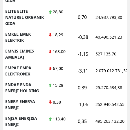
GIDA
ELITE ELITE
28,80
0,70
NATUREL ORGANIK
24.937.793,80
GIDA
EMKEL EMEK
18,29
-0,38
40.496.521,23
ELEKTRIK
EMNIS EMINIS
163,00
-1,15
527.135,70
AMBALAJ
EMPAE EMPA
67,00
-3,11
2.079.012.731,30
ELEKTRONIK
ENDAE ENDA
15,28
0,39
25.270.534,38
ENERJI HOLDING
ENERY ENERYA
8,38
-1,06
252.940.542,55
ENERJI
ENJSA ENERJISA
113,40
0,35
495.263.132,20
ENERJI