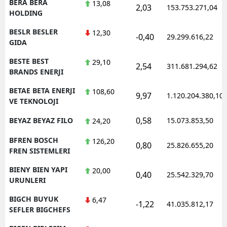
BERA BERA
13,08
2,03
153.753.271,04
HOLDING
BESLR BESLER
12,30
-0,40
29.299.616,22
GIDA
BESTE BEST
29,10
2,54
311.681.294,62
BRANDS ENERJI
BETAE BETA ENERJI
108,60
9,97
1.120.204.380,10
VE TEKNOLOJI
0,58
BEYAZ BEYAZ FILO
15.073.853,50
24,20
BFREN BOSCH
126,20
0,80
25.826.655,20
FREN SISTEMLERI
BIENY BIEN YAPI
20,00
0,40
25.542.329,70
URUNLERI
BIGCH BUYUK
6,47
-1,22
41.035.812,17
SEFLER BIGCHEFS