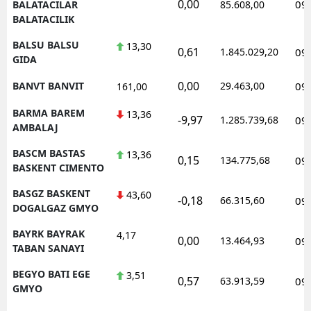
0,00
09
BALATACILAR
85.608,00
BALATACILIK
BALSU BALSU
13,30
0,61
1.845.029,20
09
GIDA
0,00
BANVT BANVIT
29.463,00
09
161,00
BARMA BAREM
13,36
-9,97
1.285.739,68
09
AMBALAJ
BASCM BASTAS
13,36
0,15
134.775,68
09
BASKENT CIMENTO
BASGZ BASKENT
43,60
-0,18
66.315,60
09
DOGALGAZ GMYO
BAYRK BAYRAK
4,17
0,00
13.464,93
09
TABAN SANAYI
BEGYO BATI EGE
3,51
0,57
63.913,59
09
GMYO