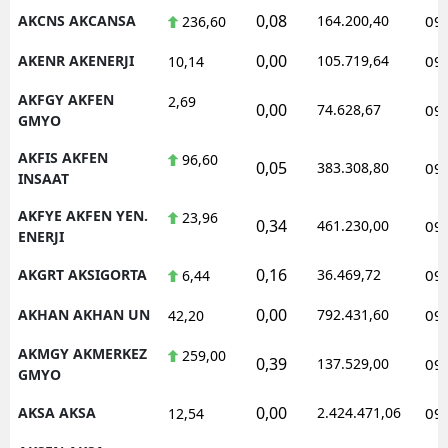
0,08
AKCNS AKCANSA
164.200,40
09
236,60
0,00
AKENR AKENERJI
105.719,64
09
10,14
AKFGY AKFEN
2,69
0,00
74.628,67
09
GMYO
AKFIS AKFEN
96,60
0,05
383.308,80
09
INSAAT
AKFYE AKFEN YEN.
23,96
0,34
461.230,00
09
ENERJI
0,16
AKGRT AKSIGORTA
36.469,72
09
6,44
0,00
AKHAN AKHAN UN
792.431,60
09
42,20
AKMGY AKMERKEZ
259,00
0,39
137.529,00
09
GMYO
0,00
AKSA AKSA
2.424.471,06
09
12,54