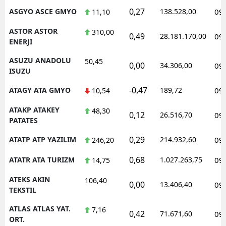
0,27
ASGYO ASCE GMYO
138.528,00
09
11,10
ASTOR ASTOR
310,00
0,49
28.181.170,00
09
ENERJI
ASUZU ANADOLU
50,45
0,00
34.306,00
09
ISUZU
-0,47
ATAGY ATA GMYO
189,72
09
10,54
ATAKP ATAKEY
48,30
0,12
26.516,70
09
PATATES
0,29
ATATP ATP YAZILIM
214.932,60
09
246,20
0,68
ATATR ATA TURIZM
1.027.263,75
09
14,75
ATEKS AKIN
106,40
0,00
13.406,40
09
TEKSTIL
ATLAS ATLAS YAT.
7,16
0,42
71.671,60
09
ORT.