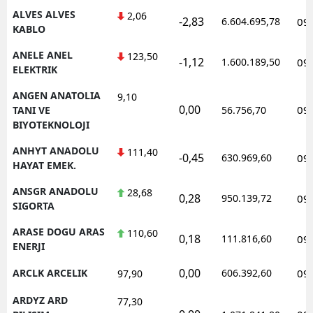
ALVES ALVES
2,06
-2,83
6.604.695,78
09
KABLO
ANELE ANEL
123,50
-1,12
1.600.189,50
09
ELEKTRIK
ANGEN ANATOLIA
9,10
0,00
09
TANI VE
56.756,70
BIYOTEKNOLOJI
ANHYT ANADOLU
111,40
-0,45
630.969,60
09
HAYAT EMEK.
ANSGR ANADOLU
28,68
0,28
950.139,72
09
SIGORTA
ARASE DOGU ARAS
110,60
0,18
111.816,60
09
ENERJI
0,00
ARCLK ARCELIK
606.392,60
09
97,90
ARDYZ ARD
77,30