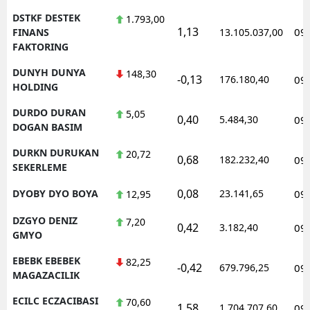
DSTKF DESTEK
1.793,00
1,13
09
FINANS
13.105.037,00
FAKTORING
DUNYH DUNYA
148,30
-0,13
176.180,40
09
HOLDING
DURDO DURAN
5,05
0,40
5.484,30
09
DOGAN BASIM
DURKN DURUKAN
20,72
0,68
182.232,40
09
SEKERLEME
0,08
DYOBY DYO BOYA
23.141,65
09
12,95
DZGYO DENIZ
7,20
0,42
3.182,40
09
GMYO
EBEBK EBEBEK
82,25
-0,42
679.796,25
09
MAGAZACILIK
ECILC ECZACIBASI
70,60
1,58
1.704.707,60
09