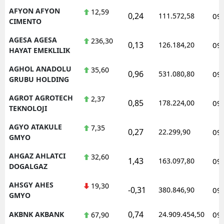
AFYON AFYON
12,59
0,24
111.572,58
09
CIMENTO
AGESA AGESA
236,30
0,13
126.184,20
09
HAYAT EMEKLILIK
AGHOL ANADOLU
35,60
0,96
531.080,80
09
GRUBU HOLDING
AGROT AGROTECH
2,37
0,85
178.224,00
09
TEKNOLOJI
AGYO ATAKULE
7,35
0,27
22.299,90
09
GMYO
AHGAZ AHLATCI
32,60
1,43
163.097,80
09
DOGALGAZ
AHSGY AHES
19,30
-0,31
380.846,90
09
GMYO
0,74
AKBNK AKBANK
24.909.454,50
09
67,90