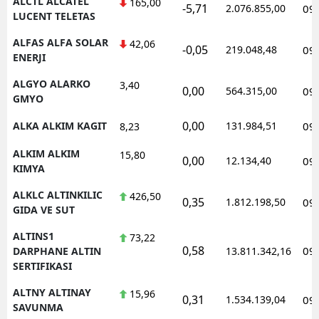
ALCTL ALCATEL
165,00
-5,71
2.076.855,00
09
LUCENT TELETAS
ALFAS ALFA SOLAR
42,06
-0,05
219.048,48
09
ENERJI
ALGYO ALARKO
3,40
0,00
564.315,00
09
GMYO
0,00
ALKA ALKIM KAGIT
131.984,51
09
8,23
ALKIM ALKIM
15,80
0,00
12.134,40
09
KIMYA
ALKLC ALTINKILIC
426,50
0,35
1.812.198,50
09
GIDA VE SUT
ALTINS1
73,22
0,58
09
DARPHANE ALTIN
13.811.342,16
SERTIFIKASI
ALTNY ALTINAY
15,96
0,31
1.534.139,04
09
SAVUNMA