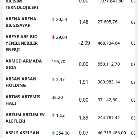
0,00
09
BILISIM
1.071.841,80
TEKNOLOJILERI
ARENA ARENA
20,54
1,48
27.605,76
09
BILGISAYAR
ARFYE ARF BIO
29,04
-2,09
09
YENILENEBILIR
468.734,64
ENERJI
ARMGD ARMADA
195,70
0,00
550.112,70
09
GIDA
ARSAN ARSAN
3,37
1,51
389.983,14
09
HOLDING
ARTMS ARTEMIS
38,20
0,00
97.142,60
09
HALI
ARZUM ARZUM EV
1,62
1,89
244.767,42
09
ALETLERI
0,07
ASELS ASELSAN
46.713.486,00
09
354,00