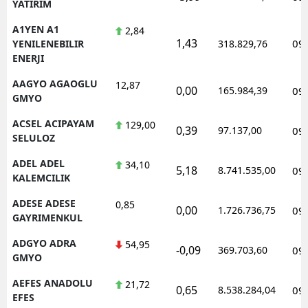
YATIRIM
A1YEN A1
2,84
1,43
09
YENILENEBILIR
318.829,76
ENERJI
AAGYO AGAOGLU
12,87
0,00
165.984,39
09
GMYO
ACSEL ACIPAYAM
129,00
0,39
97.137,00
09
SELULOZ
ADEL ADEL
34,10
5,18
8.741.535,00
09
KALEMCILIK
ADESE ADESE
0,85
0,00
1.726.736,75
09
GAYRIMENKUL
ADGYO ADRA
54,95
-0,09
369.703,60
09
GMYO
AEFES ANADOLU
21,72
0,65
8.538.284,04
09
EFES