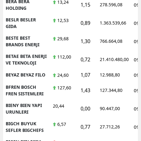
BERA BERA
13,24
1,15
278.596,08
09
HOLDING
BESLR BESLER
12,53
0,89
1.363.539,66
09
GIDA
BESTE BEST
29,68
1,30
766.664,08
09
BRANDS ENERJI
BETAE BETA ENERJI
112,00
0,72
21.410.480,00
09
VE TEKNOLOJI
1,07
BEYAZ BEYAZ FILO
12.988,80
09
24,60
BFREN BOSCH
127,60
1,43
127.344,80
09
FREN SISTEMLERI
BIENY BIEN YAPI
20,44
0,00
90.447,00
09
URUNLERI
BIGCH BUYUK
6,57
0,77
27.712,26
09
SEFLER BIGCHEFS