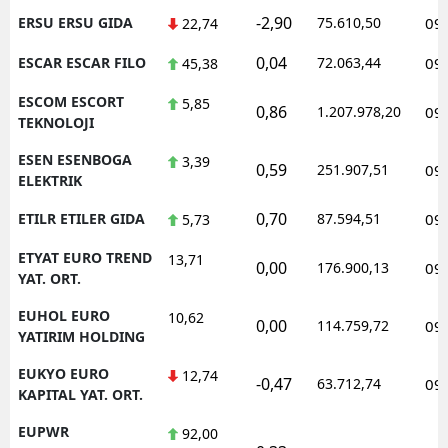
-2,90
ERSU ERSU GIDA
75.610,50
09
22,74
0,04
ESCAR ESCAR FILO
72.063,44
09
45,38
ESCOM ESCORT
5,85
0,86
1.207.978,20
09
TEKNOLOJI
ESEN ESENBOGA
3,39
0,59
251.907,51
09
ELEKTRIK
0,70
ETILR ETILER GIDA
87.594,51
09
5,73
ETYAT EURO TREND
13,71
0,00
176.900,13
09
YAT. ORT.
EUHOL EURO
10,62
0,00
114.759,72
09
YATIRIM HOLDING
EUKYO EURO
12,74
-0,47
63.712,74
09
KAPITAL YAT. ORT.
EUPWR
92,00