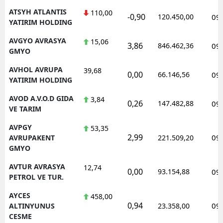
ATSYH ATLANTIS
110,00
-0,90
120.450,00
09
YATIRIM HOLDING
AVGYO AVRASYA
15,06
3,86
846.462,36
09
GMYO
AVHOL AVRUPA
39,68
0,00
66.146,56
09
YATIRIM HOLDING
AVOD A.V.O.D GIDA
3,84
0,26
147.482,88
09
VE TARIM
AVPGY
53,35
2,99
09
AVRUPAKENT
221.509,20
GMYO
AVTUR AVRASYA
12,74
0,00
93.154,88
09
PETROL VE TUR.
AYCES
458,00
0,94
09
ALTINYUNUS
23.358,00
CESME