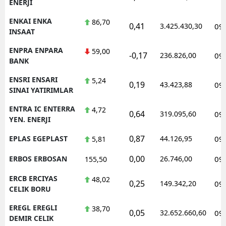
ENERJI
ENKAI ENKA
86,70
0,41
3.425.430,30
09
INSAAT
ENPRA ENPARA
59,00
-0,17
236.826,00
09
BANK
ENSRI ENSARI
5,24
0,19
43.423,88
09
SINAI YATIRIMLAR
ENTRA IC ENTERRA
4,72
0,64
319.095,60
09
YEN. ENERJI
0,87
EPLAS EGEPLAST
44.126,95
09
5,81
0,00
ERBOS ERBOSAN
26.746,00
09
155,50
ERCB ERCIYAS
48,02
0,25
149.342,20
09
CELIK BORU
EREGL EREGLI
38,70
0,05
32.652.660,60
09
DEMIR CELIK