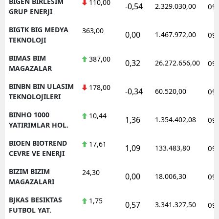
BIGEN BIRLESIM
110,00
-0,54
2.329.030,00
09
GRUP ENERJI
BIGTK BIG MEDYA
363,00
0,00
1.467.972,00
09
TEKNOLOJI
BIMAS BIM
387,00
0,32
26.272.656,00
09
MAGAZALAR
BINBN BIN ULASIM
178,00
-0,34
60.520,00
09
TEKNOLOJILERI
BINHO 1000
10,44
1,36
1.354.402,08
09
YATIRIMLAR HOL.
BIOEN BIOTREND
17,61
1,09
133.483,80
09
CEVRE VE ENERJI
BIZIM BIZIM
24,30
0,00
18.006,30
09
MAGAZALARI
BJKAS BESIKTAS
1,75
0,57
3.341.327,50
09
FUTBOL YAT.