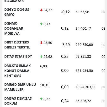
BILGISAYAR
DGGYO DOGUS
34,32
-0,12
6.966,96
09
GMYO
DGNMO
8,43
0,12
09
DOGANLAR
84.460,17
MOBILYA
DIRIT DIRITEKS
23,50
-3,69
260.850,00
09
DIRILIS TEKSTIL
0,23
DITAS DITAS BDY
78.935,22
09
25,62
DMLKTG EMLAK
6,09
0,00
09
KONUT DAMLA
651.934,50
KENT GMS
DMRGD DMR UNLU
10,91
0,00
1.324.703,11
09
MAMULLER
DMSAS DEMISAS
8,32
0,24
35.326,72
09
DOKUM