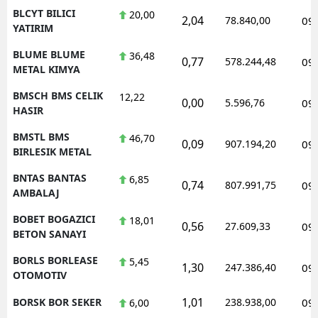
BLCYT BILICI
20,00
2,04
78.840,00
09
YATIRIM
BLUME BLUME
36,48
0,77
578.244,48
09
METAL KIMYA
BMSCH BMS CELIK
12,22
0,00
5.596,76
09
HASIR
BMSTL BMS
46,70
0,09
907.194,20
09
BIRLESIK METAL
BNTAS BANTAS
6,85
0,74
807.991,75
09
AMBALAJ
BOBET BOGAZICI
18,01
0,56
27.609,33
09
BETON SANAYI
BORLS BORLEASE
5,45
1,30
247.386,40
09
OTOMOTIV
1,01
BORSK BOR SEKER
238.938,00
09
6,00