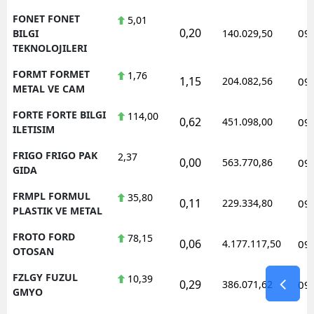
FONET FONET
5,01
0,20
09
BILGI
140.029,50
TEKNOLOJILERI
FORMT FORMET
1,76
1,15
204.082,56
09
METAL VE CAM
FORTE FORTE BILGI
114,00
0,62
451.098,00
09
ILETISIM
FRIGO FRIGO PAK
2,37
0,00
563.770,86
09
GIDA
FRMPL FORMUL
35,80
0,11
229.334,80
09
PLASTIK VE METAL
FROTO FORD
78,15
0,06
4.177.117,50
09
OTOSAN
FZLGY FUZUL
10,39
0,29
386.071,62
09
GMYO