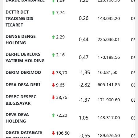
1,69
DCTTR DCT
7,74
0,26
09
TRADING DIS
143.035,20
TICARET
DENGE DENGE
2,29
0,44
225.036,01
09
HOLDING
DERHL DERLUKS
2,16
0,47
170.188,56
09
YATIRIM HOLDING
-1,35
DERIM DERIMOD
16.681,50
09
33,70
-2,82
DESA DESA DERI
605.141,85
09
9,65
DESPC DESPEC
38,76
-1,37
171.900,60
09
BILGISAYAR
DEVA DEVA
72,20
1,05
143.317,00
09
HOLDING
DGATE DATAGATE
106,50
-0,65
189.676,50
09