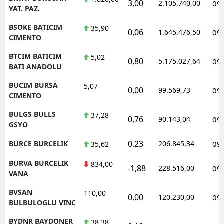
3,00
2.105.740,00
09
YAT. PAZ.
BSOKE BATICIM
35,90
0,06
1.645.476,50
09
CIMENTO
BTCIM BATICIM
5,02
0,80
5.175.027,64
09
BATI ANADOLU
BUCIM BURSA
5,07
0,00
99.569,73
09
CIMENTO
BULGS BULLS
37,28
0,76
90.143,04
09
GSYO
0,23
BURCE BURCELIK
206.845,34
09
35,62
BURVA BURCELIK
834,00
-1,88
228.516,00
09
VANA
BVSAN
110,00
0,00
120.230,00
09
BULBULOGLU VINC
BYDNR BAYDONER
38,38