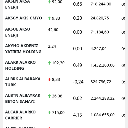
AKSEN AKSA
92,00
0,66
718.244,00
09
ENERJI
0,20
AKSGY AKIS GMYO
24.820,75
09
9,83
AKSUE AKSU
42,60
0,00
71.184,60
09
ENERJI
AKYHO AKDENIZ
2,24
0,00
4.247,04
09
YATIRIM HOLDING
ALARK ALARKO
102,30
0,49
1.432.200,00
09
HOLDING
ALBRK ALBARAKA
8,33
-0,24
324.736,72
09
TURK
ALBTN ALBAYRAK
26,08
0,62
2.244.288,32
09
BETON SANAYI
ALCAR ALARKO
715,00
4,15
1.084.655,00
09
CARRIER