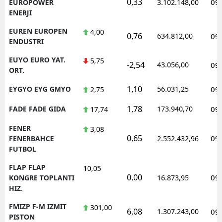
0,33
09
EUROPOWER
3.102.148,00
ENERJI
EUREN EUROPEN
4,00
0,76
634.812,00
09
ENDUSTRI
EUYO EURO YAT.
5,75
-2,54
43.056,00
09
ORT.
1,10
EYGYO EYG GMYO
56.031,25
09
2,75
1,78
FADE FADE GIDA
173.940,70
09
17,74
FENER
3,08
0,65
09
FENERBAHCE
2.552.432,96
FUTBOL
FLAP FLAP
10,05
0,00
09
KONGRE TOPLANTI
16.873,95
HIZ.
FMIZP F-M IZMIT
301,00
6,08
1.307.243,00
09
PISTON