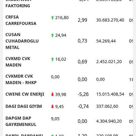
FAKTORING
CRFSA
216,80
2,99
30.683.270,40
09
CARREFOURSA
CUSAN
24,94
0,73
09
CUHADAROGLU
54.269,44
METAL
CVKMD CVK
16,02
0,69
2.452.021,20
09
MADEN
CVKMDR CVK
0,00
0,00
0,00
18
MADEN - RHKP
-5,26
CWENE CW ENERJI
15.015.408,54
09
39,98
-0,74
DAGI DAGI GIYIM
337.062,60
09
9,45
DAPGM DAP
9,05
0,00
4.304.940,20
09
GAYRIMENKUL
1,20
DARDL DARDANEL
220.108,98
09