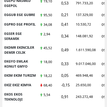
EGEPO NASMED
19,10
0,53
791.733,20
09
EGEPOL
0,21
EGGUB EGE GUBRE
137.329,00
09
95,50
0,41
EGPRO EGE PROFIL
10.530,72
09
34,08
EGSER EGE
2,94
0,34
148.081,92
09
SERAMIK
EKDMR EKINCILER
45,52
0,49
1.611.590,08
09
DEMIR CELIK
EKGYO EMLAK
18,00
0,33
9.017.046,00
09
KONUT GMYO
0,05
EKIM EKIM TURIZM
469.948,46
09
18,22
-0,15
EKIZ EKIZ KIMYA
25.650,00
09
68,40
EKOS EKOS
5,54
0,91
243.272,48
09
TEKNOLOJI