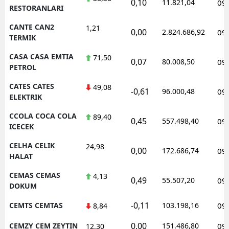
0,10
11.821,04
09
RESTORANLARI
CANTE CAN2
1,21
0,00
2.824.686,92
09
TERMIK
CASA CASA EMTIA
71,50
0,07
80.008,50
09
PETROL
CATES CATES
49,08
-0,61
96.000,48
09
ELEKTRIK
CCOLA COCA COLA
89,40
0,45
557.498,40
09
ICECEK
CELHA CELIK
24,98
0,00
172.686,74
09
HALAT
CEMAS CEMAS
4,13
0,49
55.507,20
09
DOKUM
-0,11
CEMTS CEMTAS
103.198,16
09
8,84
0,00
CEMZY CEM ZEYTIN
151.486,80
09
12,30