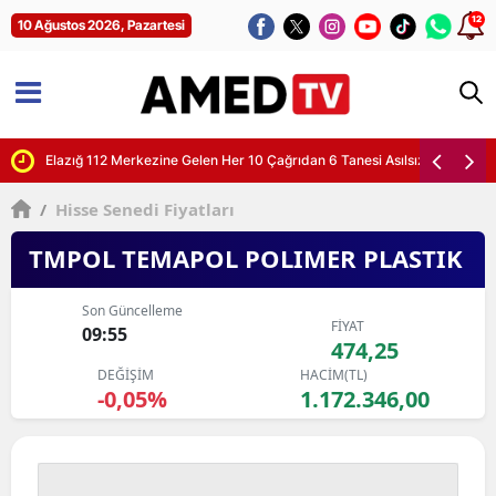
12
10 Ağustos 2026, Pazartesi
Elazığ 112 Merkezine Gelen Her 10 Çağrıdan 6 Tanesi Asılsız Çıkıyor
/
Hisse Senedi Fiyatları
TMPOL TEMAPOL POLIMER PLASTIK
Son Güncelleme
FİYAT
09:55
474,25
DEĞİŞİM
HACİM(TL)
-0,05%
1.172.346,00