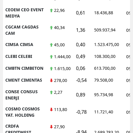
CEOEM CEO EVENT
22,96
0,61
18.436,88
09
MEDYA
CGCAM CAGDAS
40,34
1,36
509.937,94
09
CAM
0,40
CIMSA CIMSA
1.523.475,00
09
45,00
0,49
CLEBI CELEBI
108.300,00
09
1.444,00
0,06
CMBTN CIMBETON
613.700,00
09
1.615,00
-0,54
CMENT CIMENTAS
79.508,00
09
278,00
CONSE CONSUS
2,27
0,89
95.734,98
09
ENERJI
COSMO COSMOS
113,80
-0,78
11.721,40
09
YAT. HOLDING
CRDFA
27,90
-8,94
09
CREDITWEST
2.689.783,20