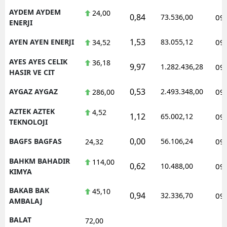
AYDEM AYDEM
24,00
0,84
73.536,00
09
ENERJI
1,53
AYEN AYEN ENERJI
83.055,12
09
34,52
AYES AYES CELIK
36,18
9,97
1.282.436,28
09
HASIR VE CIT
0,53
AYGAZ AYGAZ
2.493.348,00
09
286,00
AZTEK AZTEK
4,52
1,12
65.002,12
09
TEKNOLOJI
0,00
BAGFS BAGFAS
56.106,24
09
24,32
BAHKM BAHADIR
114,00
0,62
10.488,00
09
KIMYA
BAKAB BAK
45,10
0,94
32.336,70
09
AMBALAJ
BALAT
72,00