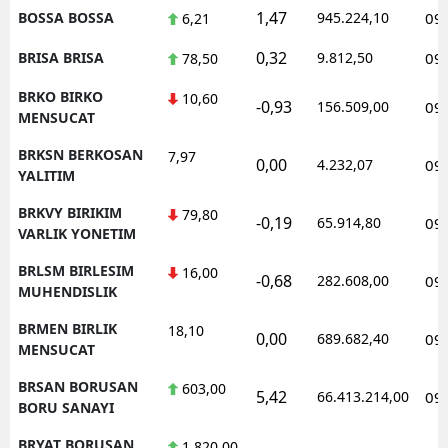
1,47
BOSSA BOSSA
945.224,10
09
6,21
0,32
BRISA BRISA
9.812,50
09
78,50
BRKO BIRKO
10,60
-0,93
156.509,00
09
MENSUCAT
BRKSN BERKOSAN
7,97
0,00
4.232,07
09
YALITIM
BRKVY BIRIKIM
79,80
-0,19
65.914,80
09
VARLIK YONETIM
BRLSM BIRLESIM
16,00
-0,68
282.608,00
09
MUHENDISLIK
BRMEN BIRLIK
18,10
0,00
689.682,40
09
MENSUCAT
BRSAN BORUSAN
603,00
5,42
66.413.214,00
09
BORU SANAYI
BRYAT BORUSAN
1.820,00