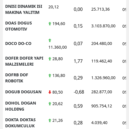
DNISI DINAMIK ISI
20,12
0,00
25.713,36
09
MAKINA YALITIM
DOAS DOGUS
194,60
0,15
3.103.870,00
09
OTOMOTIV
0,07
DOCO DO-CO
204.480,00
09
11.360,00
DOFER DOFER YAPI
28,80
1,77
119.462,40
09
MALZEMELERI
DOFRB DOF
136,80
0,29
1.326.960,00
09
ROBOTIK
-0,68
DOGUB DOGUSAN
282.877,00
09
80,50
DOHOL DOGAN
20,62
0,59
905.754,12
09
HOLDING
DOKTA DOKTAS
21,26
0,28
4.039,40
09
DOKUMCULUK