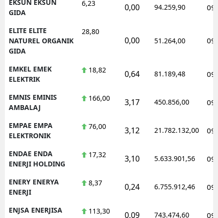
EKSUN EKSUN
6,23
0,00
94.259,90
09
GIDA
ELITE ELITE
28,80
0,00
09
NATUREL ORGANIK
51.264,00
GIDA
EMKEL EMEK
18,82
0,64
81.189,48
09
ELEKTRIK
EMNIS EMINIS
166,00
3,17
450.856,00
09
AMBALAJ
EMPAE EMPA
76,00
3,12
21.782.132,00
09
ELEKTRONIK
ENDAE ENDA
17,32
3,10
5.633.901,56
09
ENERJI HOLDING
ENERY ENERYA
8,37
0,24
6.755.912,46
09
ENERJI
ENJSA ENERJISA
113,30
0,09
743.474,60
09