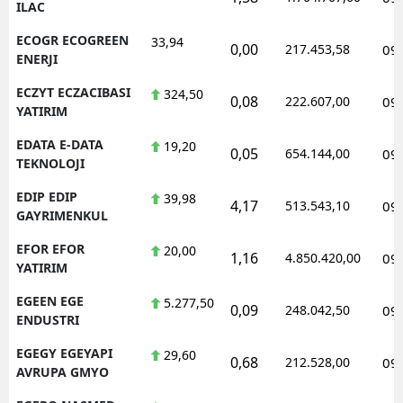
ILAC
ECOGR ECOGREEN
33,94
0,00
217.453,58
09
ENERJI
ECZYT ECZACIBASI
324,50
0,08
222.607,00
09
YATIRIM
EDATA E-DATA
19,20
0,05
654.144,00
09
TEKNOLOJI
EDIP EDIP
39,98
4,17
513.543,10
09
GAYRIMENKUL
EFOR EFOR
20,00
1,16
4.850.420,00
09
YATIRIM
EGEEN EGE
5.277,50
0,09
248.042,50
09
ENDUSTRI
EGEGY EGEYAPI
29,60
0,68
212.528,00
09
AVRUPA GMYO