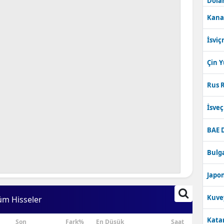
Dolar
Kana
İsviç
Çin 
Rus R
İsve
BAE 
Bulga
Japon
Kuve
üm Hisseler
Katar
Son
Fark%
En Düşük
Saat