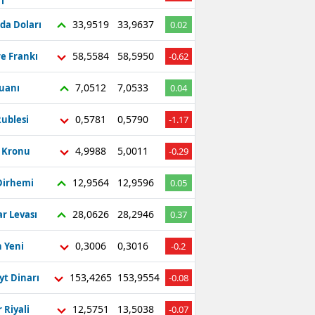
ı
Bilecik
33,9519
33,9637
da Doları
0.02
Bingöl
58,5584
58,5950
re Frankı
-0.62
Bitlis
7,0512
7,0533
Yuanı
0.04
Bolu
0,5781
0,5790
ublesi
-1.17
Burdur
4,9988
5,0011
ç Kronu
-0.29
Bursa
12,9564
12,9596
Dirhemi
0.05
Çanakkale
28,0626
28,2946
r Levası
0.37
Çankırı
Çorum
0,3006
0,3016
 Yeni
-0.2
Denizli
153,4265
153,9554
yt Dinarı
-0.08
Diyarbakır
12,5751
13,5038
 Riyali
-0.07