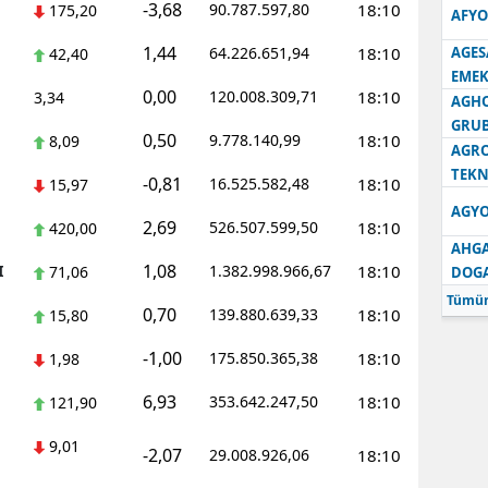
-3,68
90.787.597,80
18:10
175,20
AFYO
1,44
64.226.651,94
18:10
AGES
42,40
EMEK
0,00
120.008.309,71
18:10
3,34
AGH
GRU
0,50
9.778.140,99
18:10
8,09
AGRO
TEKN
-0,81
16.525.582,48
18:10
15,97
AGYO
2,69
526.507.599,50
18:10
420,00
AHGA
1,08
I
1.382.998.966,67
18:10
71,06
DOG
Tümün
0,70
139.880.639,33
18:10
15,80
-1,00
175.850.365,38
18:10
1,98
6,93
353.642.247,50
18:10
121,90
9,01
-2,07
29.008.926,06
18:10