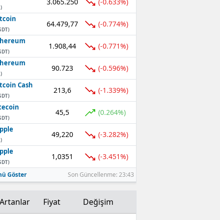
3.065.250
(-0.633%)
)
Mersin
tcoin
64.479,77
(-0.774%)
SDT)
İstanbul
thereum
1.908,44
(-0.771%)
SDT)
İzmir
thereum
90.723
(-0.596%)
Kars
)
tcoin Cash
213,6
(-1.339%)
Kastamonu
SDT)
tecoin
45,5
(0.264%)
Kayseri
SDT)
pple
Kırklareli
49,220
(-3.282%)
)
pple
Kırşehir
1,0351
(-3.451%)
SDT)
Kocaeli
ü Göster
Son Güncellenme: 23:43
Konya
Artanlar
Fiyat
Değişim
Kütahya