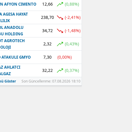
12,66
(0,88%)
N AFYON CIMENTO
Samsun
A AGESA HAYAT
238,70
(-2,41%)
LILIK
Siirt
OL ANADOLU
34,72
(-1,48%)
BU HOLDING
Sinop
T AGROTECH
2,32
(0,43%)
Sivas
OLOJI
7,30
(0,00%)
 ATAKULE GMYO
Tekirdağ
Z AHLATCI
Tokat
32,22
(0,37%)
ALGAZ
ü Göster
Son Güncellenme: 07.08.2026 18:10
Trabzon
Tunceli
Şanlıurfa
Uşak
Van