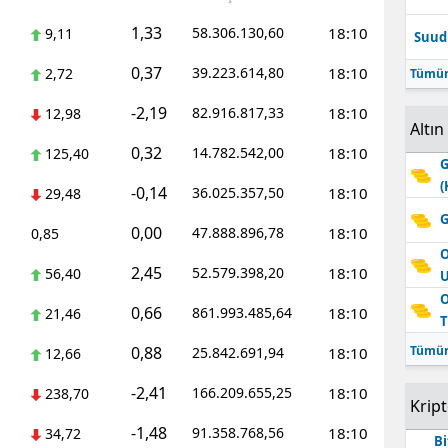
1,33
58.306.130,60
18:10
9,11
Suudi
0,37
39.223.614,80
18:10
2,72
Tümün
-2,19
82.916.817,33
18:10
12,98
Altın
0,32
14.782.542,00
18:10
125,40
G
(
-0,14
36.025.357,50
18:10
29,48
G
0,00
47.888.896,78
18:10
0,85
O
2,45
52.579.398,20
18:10
56,40
O
0,66
861.993.485,64
18:10
21,46
T
0,88
Tümün
25.842.691,94
18:10
12,66
-2,41
166.209.655,25
18:10
238,70
Krip
-1,48
91.358.768,56
18:10
34,72
Bi