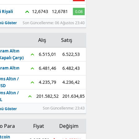
Edirne
12,6743
12,6781
 Riyali
0.08
Elazığ
ü Göster
Son Güncellenme: 06 Ağustos 23:40
Erzincan
Alış
Satış
Erzurum
ram Altın
6.522,53
6.515,01
Kapalı Çarşı)
Eskişehir
6.482,43
6.481,46
ram Altın
Gaziantep
ns Altın /
4.236,42
4.235,79
Giresun
USD
ns Altın /
201.634,85
201.582,52
Gümüşhane
L
Son Güncellenme: 23:43
ü Göster
Hakkari
Hatay
to Para
Fiyat
Değişim
Isparta
tcoin