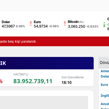
Bitcoin
Dolar
Euro
(TL)
Ç
47,5967
54,9734
3.065.250
0.06%
-0.08%
-0.633%
ada beş kişi yaralandı
IK
Dövi
Amer
HACİM(TL)
Dolar
Son Güncelleme
%
83.952.739,11
18:10
Euro
İngili
Avus