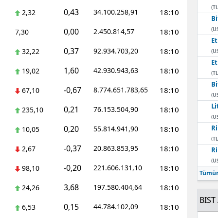
(TL
0,43
34.100.258,91
18:10
2,32
Bi
(U
0,00
2.450.814,57
18:10
7,30
E
0,37
92.934.703,20
18:10
32,22
(U
E
1,60
42.930.943,63
18:10
19,02
(TL
Bi
-0,67
8.774.651.783,65
18:10
67,10
(U
Li
0,21
76.153.504,90
18:10
235,10
(U
0,20
Ri
55.814.941,90
18:10
10,05
(TL
-0,37
20.863.853,95
18:10
2,67
Ri
(U
-0,20
221.606.131,10
18:10
98,10
Tümün
3,68
197.580.404,64
18:10
24,26
BIST 
0,15
44.784.102,09
18:10
6,53