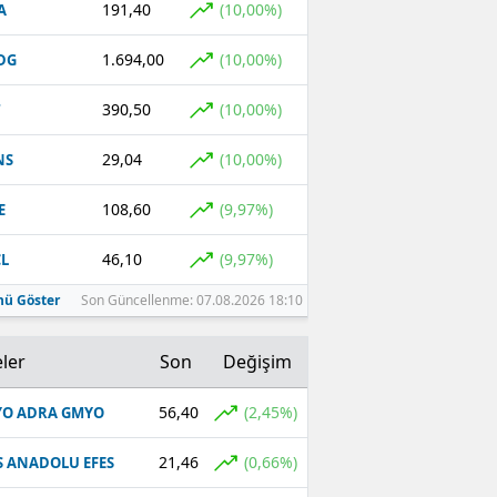
191,40
(10,00%)
A
Malatya
1.694,00
(10,00%)
DG
Manisa
390,50
(10,00%)
T
Kahramanmaraş
29,04
(10,00%)
NS
Mardin
108,60
(9,97%)
E
Muğla
46,10
(9,97%)
L
Muş
ü Göster
Son Güncellenme: 07.08.2026 18:10
Nevşehir
Niğde
ler
Son
Değişim
Ordu
56,40
(2,45%)
O ADRA GMYO
Rize
21,46
(0,66%)
S ANADOLU EFES
Sakarya