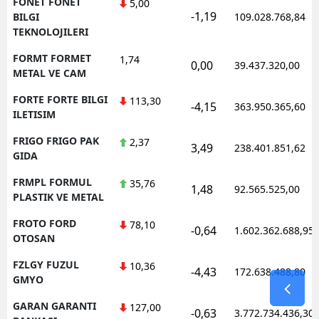
FONET FONET
5,00
-1,19
BILGI
109.028.768,84
TEKNOLOJILERI
FORMT FORMET
1,74
0,00
39.437.320,00
METAL VE CAM
FORTE FORTE BILGI
113,30
-4,15
363.950.365,60
ILETISIM
FRIGO FRIGO PAK
2,37
3,49
238.401.851,62
GIDA
FRMPL FORMUL
35,76
1,48
92.565.525,00
PLASTIK VE METAL
FROTO FORD
78,10
-0,64
1.602.362.688,95
OTOSAN
FZLGY FUZUL
10,36
-4,43
172.638.488,80
GMYO
GARAN GARANTI
127,00
-0,63
3.772.734.436,30