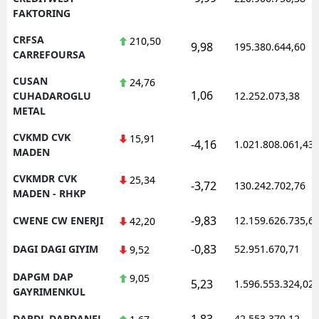
FAKTORING
CRFSA
210,50
9,98
195.380.644,60
CARREFOURSA
CUSAN
24,76
1,06
CUHADAROGLU
12.252.073,38
METAL
CVKMD CVK
15,91
-4,16
1.021.808.061,43
MADEN
CVKMDR CVK
25,34
-3,72
130.242.702,76
MADEN - RHKP
-9,83
CWENE CW ENERJI
12.159.626.735,6
42,20
-0,83
DAGI DAGI GIYIM
52.951.670,71
9,52
DAPGM DAP
9,05
5,23
1.596.553.324,02
GAYRIMENKUL
1,83
DARDL DARDANEL
42.553.370,12