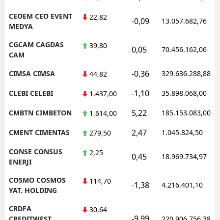
CEOEM CEO EVENT
22,82
-0,09
13.057.682,76
MEDYA
CGCAM CAGDAS
39,80
0,05
70.456.162,06
CAM
-0,36
CIMSA CIMSA
329.636.288,88
44,82
-1,10
CLEBI CELEBI
35.898.068,00
1.437,00
5,22
CMBTN CIMBETON
185.153.083,00
1.614,00
2,47
CMENT CIMENTAS
1.045.824,50
279,50
CONSE CONSUS
2,25
0,45
18.969.734,97
ENERJI
COSMO COSMOS
114,70
-1,38
4.216.401,10
YAT. HOLDING
CRDFA
30,64
-9,99
CREDITWEST
220.906.756,38