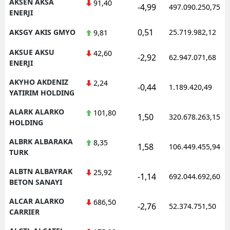
AKSEN AKSA
91,40
-4,99
497.090.250,75
ENERJI
0,51
AKSGY AKIS GMYO
25.719.982,12
9,81
AKSUE AKSU
42,60
-2,92
62.947.071,68
ENERJI
AKYHO AKDENIZ
2,24
-0,44
1.189.420,49
YATIRIM HOLDING
ALARK ALARKO
101,80
1,50
320.678.263,15
HOLDING
ALBRK ALBARAKA
8,35
1,58
106.449.455,94
TURK
ALBTN ALBAYRAK
25,92
-1,14
692.044.692,60
BETON SANAYI
ALCAR ALARKO
686,50
-2,76
52.374.751,50
CARRIER