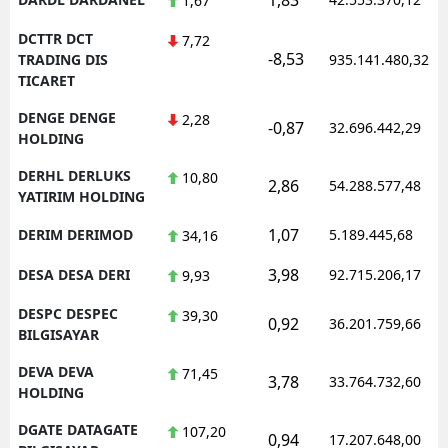
1,67
DCTTR DCT
7,72
-8,53
TRADING DIS
935.141.480,32
TICARET
DENGE DENGE
2,28
-0,87
32.696.442,29
HOLDING
DERHL DERLUKS
10,80
2,86
54.288.577,48
YATIRIM HOLDING
1,07
DERIM DERIMOD
5.189.445,68
34,16
3,98
DESA DESA DERI
92.715.206,17
9,93
DESPC DESPEC
39,30
0,92
36.201.759,66
BILGISAYAR
DEVA DEVA
71,45
3,78
33.764.732,60
HOLDING
DGATE DATAGATE
107,20
0,94
17.207.648,00