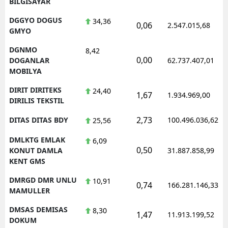
BILGISAYAR
DGGYO DOGUS
34,36
0,06
2.547.015,68
GMYO
DGNMO
8,42
0,00
DOGANLAR
62.737.407,01
MOBILYA
DIRIT DIRITEKS
24,40
1,67
1.934.969,00
DIRILIS TEKSTIL
2,73
DITAS DITAS BDY
100.496.036,62
25,56
DMLKTG EMLAK
6,09
0,50
KONUT DAMLA
31.887.858,99
KENT GMS
DMRGD DMR UNLU
10,91
0,74
166.281.146,33
MAMULLER
DMSAS DEMISAS
8,30
1,47
11.913.199,52
DOKUM