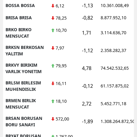
-1,13
BOSSA BOSSA
10.361.008,49
6,12
-0,82
BRISA BRISA
8.877.952,10
78,25
BRKO BIRKO
10,70
1,71
3.114.636,70
MENSUCAT
BRKSN BERKOSAN
7,97
-1,12
2.358.282,37
YALITIM
BRKVY BIRIKIM
79,95
4,78
74.542.532,65
VARLIK YONETIM
BRLSM BIRLESIM
16,11
-0,12
61.157.875,02
MUHENDISLIK
BRMEN BIRLIK
18,10
2,72
5.452.771,18
MENSUCAT
BRSAN BORUSAN
572,00
-1,89
1.308.264.872,50
BORU SANAYI
BRYAT BORUSAN
1.767,00