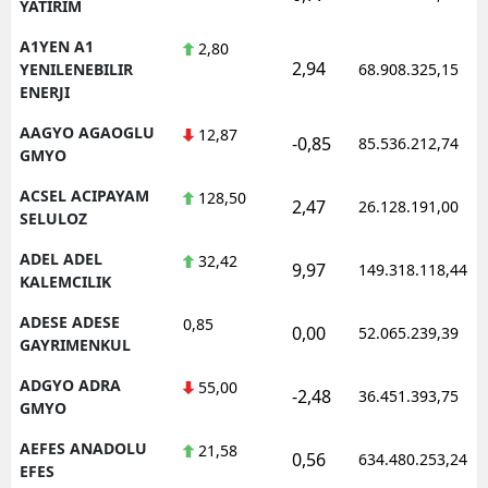
YATIRIM
A1YEN A1
2,80
2,94
YENILENEBILIR
68.908.325,15
ENERJI
AAGYO AGAOGLU
12,87
-0,85
85.536.212,74
GMYO
ACSEL ACIPAYAM
128,50
2,47
26.128.191,00
SELULOZ
ADEL ADEL
32,42
9,97
149.318.118,44
KALEMCILIK
ADESE ADESE
0,85
0,00
52.065.239,39
GAYRIMENKUL
ADGYO ADRA
55,00
-2,48
36.451.393,75
GMYO
AEFES ANADOLU
21,58
0,56
634.480.253,24
EFES