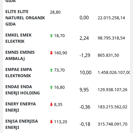
GIDA
ELITE ELITE
28,80
0,00
NATUREL ORGANIK
22.015.258,14
GIDA
EMKEL EMEK
18,70
2,24
98.795.318,54
ELEKTRIK
EMNIS EMINIS
160,90
-1,29
865.831,50
AMBALAJ
EMPAE EMPA
73,70
10,00
1.458.026.107,00
ELEKTRONIK
ENDAE ENDA
16,80
9,95
129.938.107,26
ENERJI HOLDING
ENERY ENERYA
8,35
-0,36
183.215.562,02
ENERJI
ENJSA ENERJISA
113,20
-0,18
315.748.091,70
ENERJI