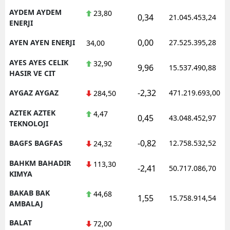
AYDEM AYDEM
23,80
0,34
21.045.453,24
ENERJI
0,00
AYEN AYEN ENERJI
27.525.395,28
34,00
AYES AYES CELIK
32,90
9,96
15.537.490,88
HASIR VE CIT
-2,32
AYGAZ AYGAZ
471.219.693,00
284,50
AZTEK AZTEK
4,47
0,45
43.048.452,97
TEKNOLOJI
-0,82
BAGFS BAGFAS
12.758.532,52
24,32
BAHKM BAHADIR
113,30
-2,41
50.717.086,70
KIMYA
BAKAB BAK
44,68
1,55
15.758.914,54
AMBALAJ
BALAT
72,00