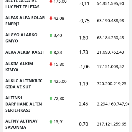
ALCTL ALCATEL
175,00
-0,11
54.351.595,90
LUCENT TELETAS
ALFAS ALFA SOLAR
42,08
-0,75
63.190.488,98
ENERJI
ALGYO ALARKO
3,40
1,80
68.184.250,48
GMYO
1,73
ALKA ALKIM KAGIT
21.693.762,43
8,23
ALKIM ALKIM
15,80
-1,06
17.151.003,52
KIMYA
ALKLC ALTINKILIC
425,00
1,19
720.200.219,25
GIDA VE SUT
ALTINS1
72,80
2,45
DARPHANE ALTIN
2.294.160.747,94
SERTIFIKASI
ALTNY ALTINAY
15,91
0,70
217.121.259,65
SAVUNMA