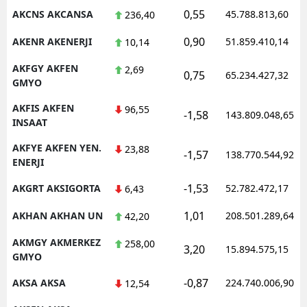
0,55
AKCNS AKCANSA
45.788.813,60
236,40
0,90
AKENR AKENERJI
51.859.410,14
10,14
AKFGY AKFEN
2,69
0,75
65.234.427,32
GMYO
AKFIS AKFEN
96,55
-1,58
143.809.048,65
INSAAT
AKFYE AKFEN YEN.
23,88
-1,57
138.770.544,92
ENERJI
-1,53
AKGRT AKSIGORTA
52.782.472,17
6,43
1,01
AKHAN AKHAN UN
208.501.289,64
42,20
AKMGY AKMERKEZ
258,00
3,20
15.894.575,15
GMYO
-0,87
AKSA AKSA
224.740.006,90
12,54