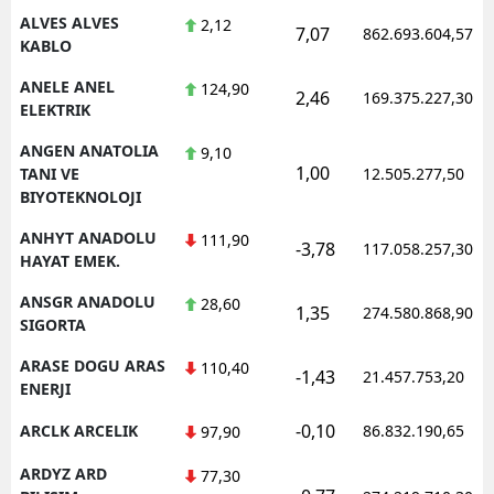
ALVES ALVES
2,12
7,07
862.693.604,57
KABLO
ANELE ANEL
124,90
2,46
169.375.227,30
ELEKTRIK
ANGEN ANATOLIA
9,10
1,00
TANI VE
12.505.277,50
BIYOTEKNOLOJI
ANHYT ANADOLU
111,90
-3,78
117.058.257,30
HAYAT EMEK.
ANSGR ANADOLU
28,60
1,35
274.580.868,90
SIGORTA
ARASE DOGU ARAS
110,40
-1,43
21.457.753,20
ENERJI
-0,10
ARCLK ARCELIK
86.832.190,65
97,90
ARDYZ ARD
77,30