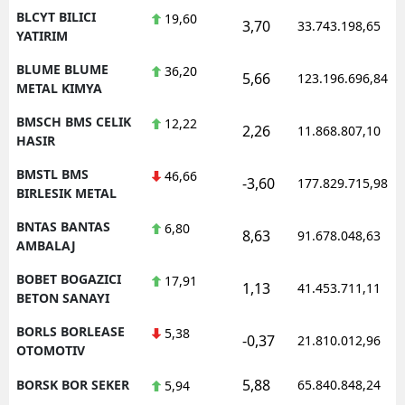
BLCYT BILICI
19,60
3,70
33.743.198,65
YATIRIM
BLUME BLUME
36,20
5,66
123.196.696,84
METAL KIMYA
BMSCH BMS CELIK
12,22
2,26
11.868.807,10
HASIR
BMSTL BMS
46,66
-3,60
177.829.715,98
BIRLESIK METAL
BNTAS BANTAS
6,80
8,63
91.678.048,63
AMBALAJ
BOBET BOGAZICI
17,91
1,13
41.453.711,11
BETON SANAYI
BORLS BORLEASE
5,38
-0,37
21.810.012,96
OTOMOTIV
5,88
BORSK BOR SEKER
65.840.848,24
5,94