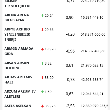
-0,77
BILISIM
274.219.710,30
TEKNOLOJILERI
ARENA ARENA
20,24
0,90
16.381.449,10
BILGISAYAR
ARFYE ARF BIO
29,66
-4,20
YENILENEBILIR
518.871.666,06
ENERJI
ARMGD ARMADA
195,70
-0,96
214.302.490,60
GIDA
ARSAN ARSAN
3,32
0,61
21.970.628,13
HOLDING
ARTMS ARTEMIS
38,20
-0,78
42.958.188,74
HALI
ARZUM ARZUM EV
1,59
0,63
12.041.644,21
ALETLERI
-2,55
ASELS ASELSAN
12.380.970.235,5
353,75