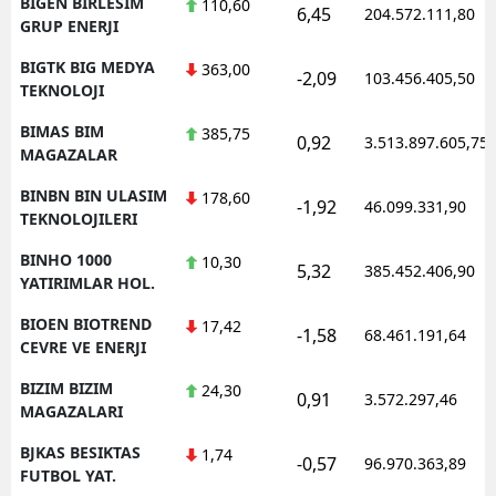
BIGEN BIRLESIM
110,60
6,45
204.572.111,80
GRUP ENERJI
BIGTK BIG MEDYA
363,00
-2,09
103.456.405,50
TEKNOLOJI
BIMAS BIM
385,75
0,92
3.513.897.605,75
MAGAZALAR
BINBN BIN ULASIM
178,60
-1,92
46.099.331,90
TEKNOLOJILERI
BINHO 1000
10,30
5,32
385.452.406,90
YATIRIMLAR HOL.
BIOEN BIOTREND
17,42
-1,58
68.461.191,64
CEVRE VE ENERJI
BIZIM BIZIM
24,30
0,91
3.572.297,46
MAGAZALARI
BJKAS BESIKTAS
1,74
-0,57
96.970.363,89
FUTBOL YAT.