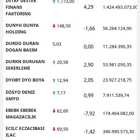
DSTKF DESTEK
1.773,00
4,29
FINANS
1.424.493.073,00
FAKTORING
DUNYH DUNYA
148,50
-1,66
56.264.124,90
HOLDING
DURDO DURAN
5,03
0,00
11.284.390,35
DOGAN BASIM
DURKN DURUKAN
20,58
2,90
53.981.050,35
SEKERLEME
2,05
DYOBY DYO BOYA
23.927.218,75
12,94
DZGYO DENIZ
7,17
0,99
7.911.539,74
GMYO
EBEBK EBEBEK
82,60
-7,92
174.464.082,00
MAGAZACILIK
ECILC ECZACIBASI
69,50
-1,42
340.990.573,30
ILAC