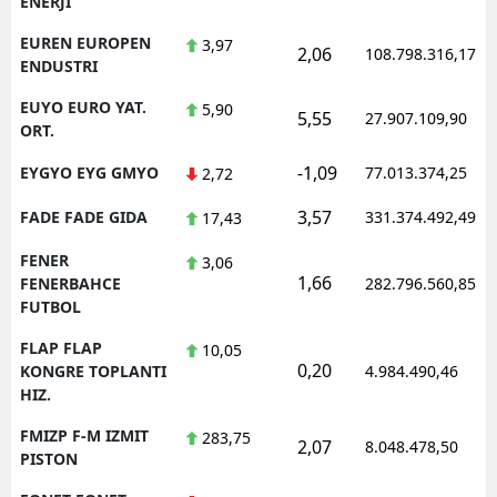
ENERJI
EUREN EUROPEN
3,97
2,06
108.798.316,17
ENDUSTRI
EUYO EURO YAT.
5,90
5,55
27.907.109,90
ORT.
-1,09
EYGYO EYG GMYO
77.013.374,25
2,72
3,57
FADE FADE GIDA
331.374.492,49
17,43
FENER
3,06
1,66
FENERBAHCE
282.796.560,85
FUTBOL
FLAP FLAP
10,05
0,20
KONGRE TOPLANTI
4.984.490,46
HIZ.
FMIZP F-M IZMIT
283,75
2,07
8.048.478,50
PISTON