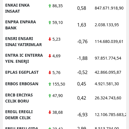
ENKAI ENKA
86,35
0,58
847.671.918,90
INSAAT
ENPRA ENPARA
59,10
1,63
2.038.133,95
BANK
ENSRI ENSARI
5,23
-0,76
114.680.039,61
SINAI YATIRIMLAR
ENTRA IC ENTERRA
4,69
-1,88
97.851.774,54
YEN. ENERJI
-0,52
EPLAS EGEPLAST
42.866.095,87
5,76
0,45
ERBOS ERBOSAN
4.921.581,30
155,50
ERCB ERCIYAS
47,90
0,42
26.324.743,60
CELIK BORU
EREGL EREGLI
38,68
-6,93
12.106.785.683,2
DEMIR CELIK
2,99
ERSU ERSU GIDA
8.513.734,00
23,42