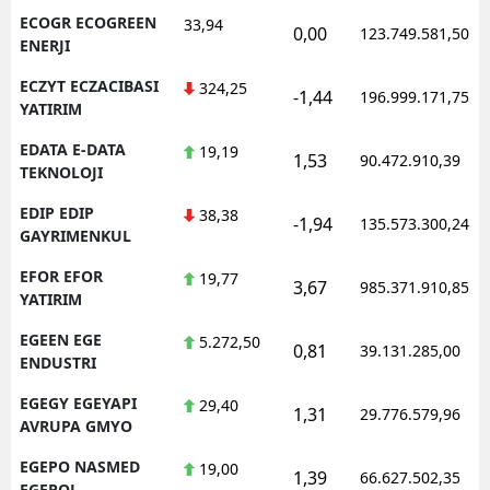
ECOGR ECOGREEN
33,94
0,00
123.749.581,50
ENERJI
ECZYT ECZACIBASI
324,25
-1,44
196.999.171,75
YATIRIM
EDATA E-DATA
19,19
1,53
90.472.910,39
TEKNOLOJI
EDIP EDIP
38,38
-1,94
135.573.300,24
GAYRIMENKUL
EFOR EFOR
19,77
3,67
985.371.910,85
YATIRIM
EGEEN EGE
5.272,50
0,81
39.131.285,00
ENDUSTRI
EGEGY EGEYAPI
29,40
1,31
29.776.579,96
AVRUPA GMYO
EGEPO NASMED
19,00
1,39
66.627.502,35
EGEPOL