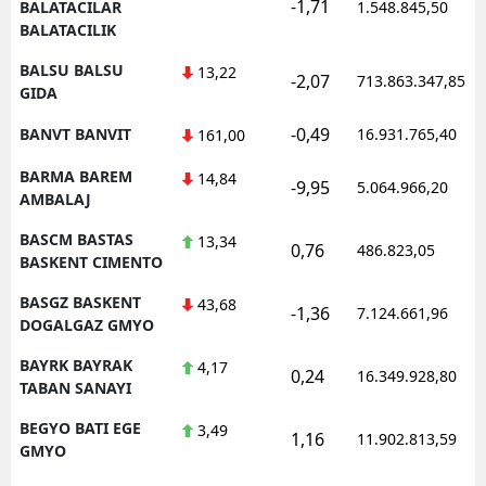
-1,71
BALATACILAR
1.548.845,50
BALATACILIK
BALSU BALSU
13,22
-2,07
713.863.347,85
GIDA
-0,49
BANVT BANVIT
16.931.765,40
161,00
BARMA BAREM
14,84
-9,95
5.064.966,20
AMBALAJ
BASCM BASTAS
13,34
0,76
486.823,05
BASKENT CIMENTO
BASGZ BASKENT
43,68
-1,36
7.124.661,96
DOGALGAZ GMYO
BAYRK BAYRAK
4,17
0,24
16.349.928,80
TABAN SANAYI
BEGYO BATI EGE
3,49
1,16
11.902.813,59
GMYO