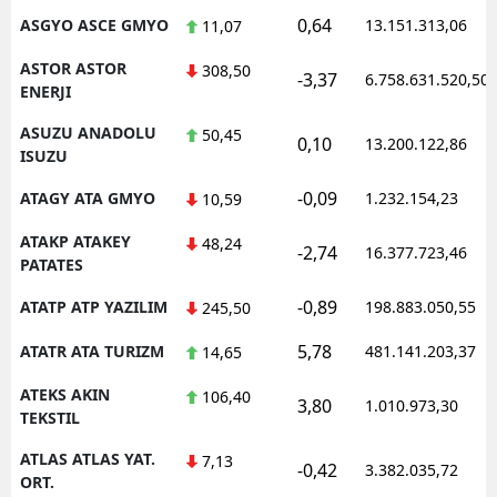
0,64
ASGYO ASCE GMYO
13.151.313,06
11,07
ASTOR ASTOR
308,50
-3,37
6.758.631.520,50
ENERJI
ASUZU ANADOLU
50,45
0,10
13.200.122,86
ISUZU
-0,09
ATAGY ATA GMYO
1.232.154,23
10,59
ATAKP ATAKEY
48,24
-2,74
16.377.723,46
PATATES
-0,89
ATATP ATP YAZILIM
198.883.050,55
245,50
5,78
ATATR ATA TURIZM
481.141.203,37
14,65
ATEKS AKIN
106,40
3,80
1.010.973,30
TEKSTIL
ATLAS ATLAS YAT.
7,13
-0,42
3.382.035,72
ORT.