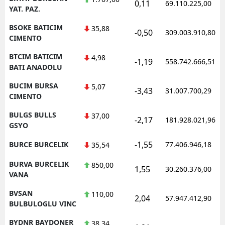
0,11
69.110.225,00
YAT. PAZ.
BSOKE BATICIM
35,88
-0,50
309.003.910,80
CIMENTO
BTCIM BATICIM
4,98
-1,19
558.742.666,51
BATI ANADOLU
BUCIM BURSA
5,07
-3,43
31.007.700,29
CIMENTO
BULGS BULLS
37,00
-2,17
181.928.021,96
GSYO
-1,55
BURCE BURCELIK
77.406.946,18
35,54
BURVA BURCELIK
850,00
1,55
30.260.376,00
VANA
BVSAN
110,00
2,04
57.947.412,90
BULBULOGLU VINC
BYDNR BAYDONER
38,34