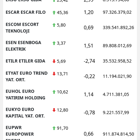
1,20
ESCAR ESCAR FILO
97.326.379,02
45,36
ESCOM ESCORT
5,80
0,69
339.541.892,26
TEKNOLOJI
ESEN ESENBOGA
3,37
1,51
89.808.012,69
ELEKTRIK
-2,74
ETILR ETILER GIDA
35.532.958,52
5,69
ETYAT EURO TREND
13,71
-0,22
11.194.021,90
YAT. ORT.
EUHOL EURO
10,62
1,14
4.711.381,05
YATIRIM HOLDING
EUKYO EURO
12,80
-0,78
9.221.557,99
KAPITAL YAT. ORT.
EUPWR
91,70
0,66
EUROPOWER
911.874.814,50