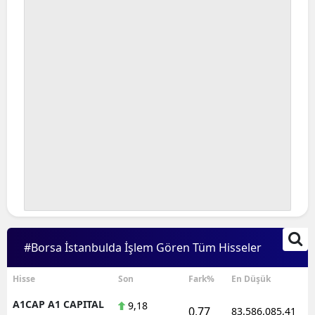
#Borsa İstanbulda İşlem Gören Tüm Hisseler
Hisse
Son
Fark%
En Düşük
A1CAP A1 CAPITAL
9,18
0,77
83.586.085,41