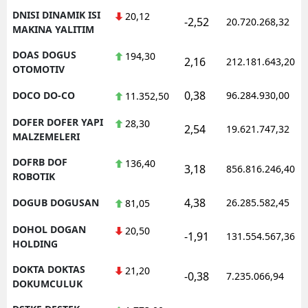
DNISI DINAMIK ISI
20,12
-2,52
20.720.268,32
MAKINA YALITIM
DOAS DOGUS
194,30
2,16
212.181.643,20
OTOMOTIV
0,38
DOCO DO-CO
96.284.930,00
11.352,50
DOFER DOFER YAPI
28,30
2,54
19.621.747,32
MALZEMELERI
DOFRB DOF
136,40
3,18
856.816.246,40
ROBOTIK
4,38
DOGUB DOGUSAN
26.285.582,45
81,05
DOHOL DOGAN
20,50
-1,91
131.554.567,36
HOLDING
DOKTA DOKTAS
21,20
-0,38
7.235.066,94
DOKUMCULUK