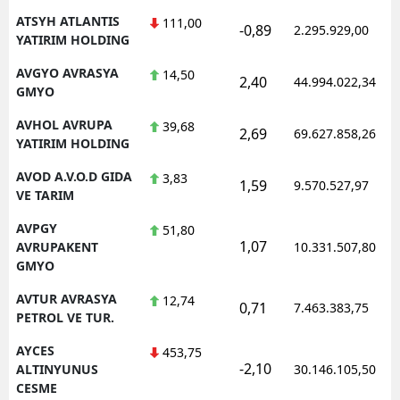
ATSYH ATLANTIS
111,00
-0,89
2.295.929,00
YATIRIM HOLDING
AVGYO AVRASYA
14,50
2,40
44.994.022,34
GMYO
AVHOL AVRUPA
39,68
2,69
69.627.858,26
YATIRIM HOLDING
AVOD A.V.O.D GIDA
3,83
1,59
9.570.527,97
VE TARIM
AVPGY
51,80
1,07
AVRUPAKENT
10.331.507,80
GMYO
AVTUR AVRASYA
12,74
0,71
7.463.383,75
PETROL VE TUR.
AYCES
453,75
-2,10
ALTINYUNUS
30.146.105,50
CESME