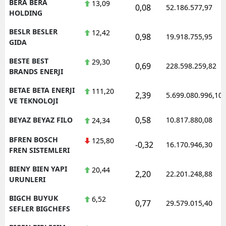
BERA BERA
13,09
0,08
52.186.577,97
HOLDING
BESLR BESLER
12,42
0,98
19.918.755,95
GIDA
BESTE BEST
29,30
0,69
228.598.259,82
BRANDS ENERJI
BETAE BETA ENERJI
111,20
2,39
5.699.080.996,10
VE TEKNOLOJI
0,58
BEYAZ BEYAZ FILO
10.817.880,08
24,34
BFREN BOSCH
125,80
-0,32
16.170.946,30
FREN SISTEMLERI
BIENY BIEN YAPI
20,44
2,20
22.201.248,88
URUNLERI
BIGCH BUYUK
6,52
0,77
29.579.015,40
SEFLER BIGCHEFS