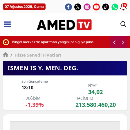
12
07 Ağustos 2026, Cuma
 Şimşek yaptı
Bingöl merkezde apartman yangını paniği yaşandı
/
Hisse Senedi Fiyatları
ISMEN IS Y. MEN. DEG.
Son Güncelleme
FİYAT
18:10
34,02
DEĞİŞİM
HACİM(TL)
-1,39%
213.580.460,20