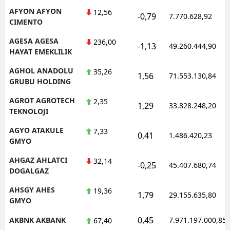
AFYON AFYON
12,56
-0,79
7.770.628,92
CIMENTO
AGESA AGESA
236,00
-1,13
49.260.444,90
HAYAT EMEKLILIK
AGHOL ANADOLU
35,26
1,56
71.553.130,84
GRUBU HOLDING
AGROT AGROTECH
2,35
1,29
33.828.248,20
TEKNOLOJI
AGYO ATAKULE
7,33
0,41
1.486.420,23
GMYO
AHGAZ AHLATCI
32,14
-0,25
45.407.680,74
DOGALGAZ
AHSGY AHES
19,36
1,79
29.155.635,80
GMYO
0,45
AKBNK AKBANK
7.971.197.000,85
67,40