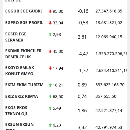
-0,16
EGGUB EGE GUBRE
27.347.618,85
95,30
-0,53
EGPRO EGE PROFIL
13.631.321,02
33,94
EGSER EGE
2,93
2,81
12.069.940,15
SERAMIK
EKDMR EKINCILER
45,30
-4,47
1.355.270.596,56
DEMIR CELIK
EKGYO EMLAK
17,94
-1,37
2.634.410.311,19
KONUT GMYO
0,89
EKIM EKIM TURIZM
333.625.168,70
18,21
0,74
EKIZ EKIZ KIMYA
357.655,50
68,50
EKOS EKOS
5,49
1,86
47.521.377,14
TEKNOLOJI
EKSUN EKSUN
6,23
3,32
42.791.974,53