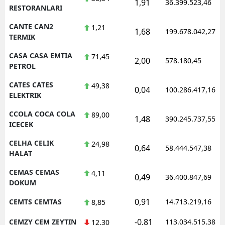
1,91
36.399.523,46
RESTORANLARI
CANTE CAN2
1,21
1,68
199.678.042,27
TERMIK
CASA CASA EMTIA
71,45
2,00
578.180,45
PETROL
CATES CATES
49,38
0,04
100.286.417,16
ELEKTRIK
CCOLA COCA COLA
89,00
1,48
390.245.737,55
ICECEK
CELHA CELIK
24,98
0,64
58.444.547,38
HALAT
CEMAS CEMAS
4,11
0,49
36.400.847,69
DOKUM
0,91
CEMTS CEMTAS
14.713.219,16
8,85
-0,81
CEMZY CEM ZEYTIN
113.034.515,38
12,30