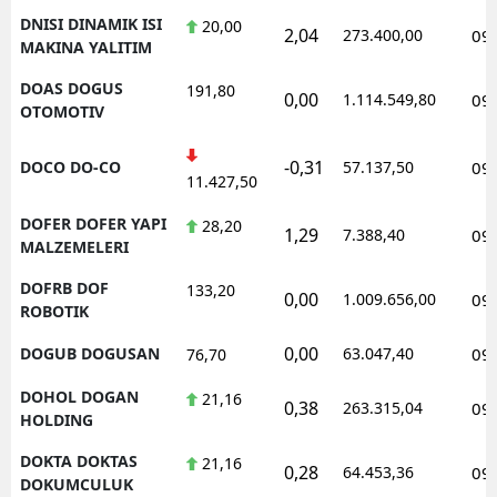
DNISI DINAMIK ISI
20,00
2,04
273.400,00
09
MAKINA YALITIM
DOAS DOGUS
191,80
0,00
1.114.549,80
09
OTOMOTIV
-0,31
DOCO DO-CO
57.137,50
09
11.427,50
DOFER DOFER YAPI
28,20
1,29
7.388,40
09
MALZEMELERI
DOFRB DOF
133,20
0,00
1.009.656,00
09
ROBOTIK
0,00
DOGUB DOGUSAN
63.047,40
09
76,70
DOHOL DOGAN
21,16
0,38
263.315,04
09
HOLDING
DOKTA DOKTAS
21,16
0,28
64.453,36
09
DOKUMCULUK