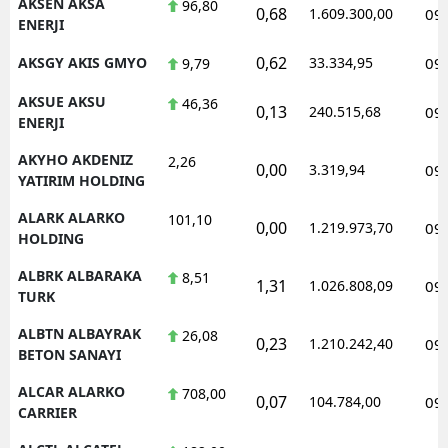
AKSEN AKSA
96,80
0,68
1.609.300,00
09
ENERJI
0,62
AKSGY AKIS GMYO
33.334,95
09
9,79
AKSUE AKSU
46,36
0,13
240.515,68
09
ENERJI
AKYHO AKDENIZ
2,26
0,00
3.319,94
09
YATIRIM HOLDING
ALARK ALARKO
101,10
0,00
1.219.973,70
09
HOLDING
ALBRK ALBARAKA
8,51
1,31
1.026.808,09
09
TURK
ALBTN ALBAYRAK
26,08
0,23
1.210.242,40
09
BETON SANAYI
ALCAR ALARKO
708,00
0,07
104.784,00
09
CARRIER