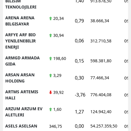
1,40
09
BILISIM
913.678,50
TEKNOLOJILERI
ARENA ARENA
20,34
0,79
38.666,34
09
BILGISAYAR
ARFYE ARF BIO
30,94
0,06
09
YENILENEBILIR
312.710,58
ENERJI
ARMGD ARMADA
198,60
0,15
598.381,80
09
GIDA
ARSAN ARSAN
3,29
0,30
77.466,34
09
HOLDING
ARTMS ARTEMIS
39,92
-3,76
776.404,08
09
HALI
ARZUM ARZUM EV
1,60
1,27
124.942,40
09
ALETLERI
0,00
ASELS ASELSAN
54.257.359,50
09
346,75