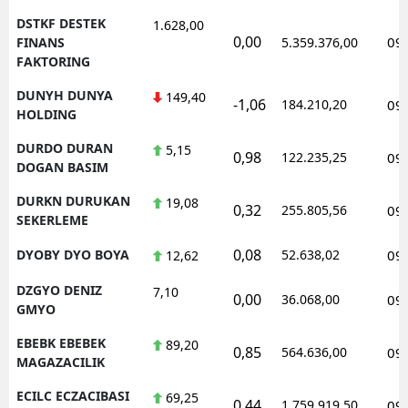
DSTKF DESTEK
1.628,00
0,00
09
FINANS
5.359.376,00
FAKTORING
DUNYH DUNYA
149,40
-1,06
184.210,20
09
HOLDING
DURDO DURAN
5,15
0,98
122.235,25
09
DOGAN BASIM
DURKN DURUKAN
19,08
0,32
255.805,56
09
SEKERLEME
0,08
DYOBY DYO BOYA
52.638,02
09
12,62
DZGYO DENIZ
7,10
0,00
36.068,00
09
GMYO
EBEBK EBEBEK
89,20
0,85
564.636,00
09
MAGAZACILIK
ECILC ECZACIBASI
69,25
0,44
1.759.919,50
09