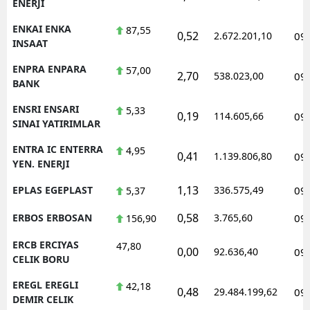
ENERJI
ENKAI ENKA
87,55
0,52
2.672.201,10
09
INSAAT
ENPRA ENPARA
57,00
2,70
538.023,00
09
BANK
ENSRI ENSARI
5,33
0,19
114.605,66
09
SINAI YATIRIMLAR
ENTRA IC ENTERRA
4,95
0,41
1.139.806,80
09
YEN. ENERJI
1,13
EPLAS EGEPLAST
336.575,49
09
5,37
0,58
ERBOS ERBOSAN
3.765,60
09
156,90
ERCB ERCIYAS
47,80
0,00
92.636,40
09
CELIK BORU
EREGL EREGLI
42,18
0,48
29.484.199,62
09
DEMIR CELIK