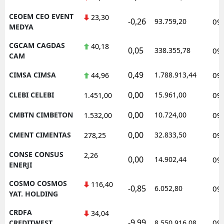
CEOEM CEO EVENT
23,30
-0,26
93.759,20
09
MEDYA
CGCAM CAGDAS
40,18
0,05
338.355,78
09
CAM
0,49
CIMSA CIMSA
1.788.913,44
09
44,96
0,00
CLEBI CELEBI
15.961,00
09
1.451,00
0,00
CMBTN CIMBETON
10.724,00
09
1.532,00
0,00
CMENT CIMENTAS
32.833,50
09
278,25
CONSE CONSUS
2,26
0,00
14.902,44
09
ENERJI
COSMO COSMOS
116,40
-0,85
6.052,80
09
YAT. HOLDING
CRDFA
34,04
-9,99
09
CREDITWEST
8.550.916,08