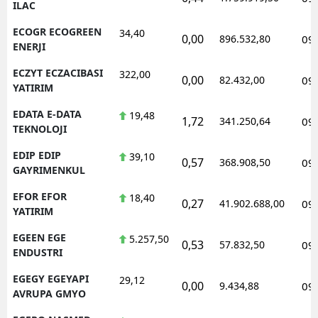
ILAC
ECOGR ECOGREEN
34,40
0,00
896.532,80
09
ENERJI
ECZYT ECZACIBASI
322,00
0,00
82.432,00
09
YATIRIM
EDATA E-DATA
19,48
1,72
341.250,64
09
TEKNOLOJI
EDIP EDIP
39,10
0,57
368.908,50
09
GAYRIMENKUL
EFOR EFOR
18,40
0,27
41.902.688,00
09
YATIRIM
EGEEN EGE
5.257,50
0,53
57.832,50
09
ENDUSTRI
EGEGY EGEYAPI
29,12
0,00
9.434,88
09
AVRUPA GMYO