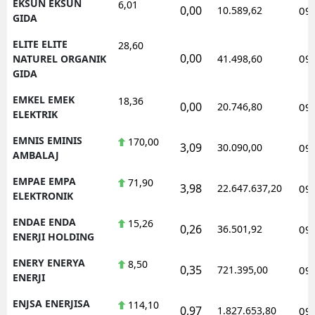
EKSUN EKSUN
6,01
0,00
10.589,62
09
GIDA
ELITE ELITE
28,60
0,00
09
NATUREL ORGANIK
41.498,60
GIDA
EMKEL EMEK
18,36
0,00
20.746,80
09
ELEKTRIK
EMNIS EMINIS
170,00
3,09
30.090,00
09
AMBALAJ
EMPAE EMPA
71,90
3,98
22.647.637,20
09
ELEKTRONIK
ENDAE ENDA
15,26
0,26
36.501,92
09
ENERJI HOLDING
ENERY ENERYA
8,50
0,35
721.395,00
09
ENERJI
ENJSA ENERJISA
114,10
0,97
1.827.653,80
09