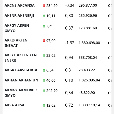
-0,04
AKCNS AKCANSA
296.877,00
09
234,50
0,80
AKENR AKENERJI
235.926,96
09
10,11
AKFGY AKFEN
2,69
0,37
173.881,60
09
GMYO
AKFIS AKFEN
97,00
-1,32
1.380.698,00
09
INSAAT
AKFYE AKFEN YEN.
23,62
0,94
338.758,04
09
ENERJI
0,31
AKGRT AKSIGORTA
28.403,22
09
6,54
0,10
AKHAN AKHAN UN
1.026.096,84
09
40,06
AKMGY AKMERKEZ
242,90
0,54
48.822,90
09
GMYO
0,72
AKSA AKSA
1.330.110,14
09
12,62