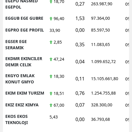
EGEPO NASMED
18,70
0,27
263.987,90
09
EGEPOL
1,53
EGGUB EGE GUBRE
97.364,00
09
96,40
0,00
EGPRO EGE PROFIL
85.597,50
09
33,90
EGSER EGE
2,85
0,35
11.083,65
09
SERAMIK
EKDMR EKINCILER
47,24
0,04
1.099.652,72
09
DEMIR CELIK
EKGYO EMLAK
18,30
0,11
15.105.661,80
09
KONUT GMYO
0,76
EKIM EKIM TURIZM
1.254.755,88
09
18,51
0,07
EKIZ EKIZ KIMYA
328.300,00
09
67,00
EKOS EKOS
5,43
0,00
36.793,68
09
TEKNOLOJI