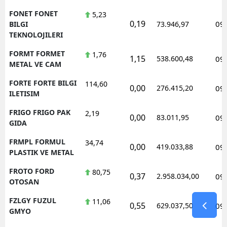
FONET FONET
5,23
0,19
09
BILGI
73.946,97
TEKNOLOJILERI
FORMT FORMET
1,76
1,15
538.600,48
09
METAL VE CAM
FORTE FORTE BILGI
114,60
0,00
276.415,20
09
ILETISIM
FRIGO FRIGO PAK
2,19
0,00
83.011,95
09
GIDA
FRMPL FORMUL
34,74
0,00
419.033,88
09
PLASTIK VE METAL
FROTO FORD
80,75
0,37
2.958.034,00
09
OTOSAN
FZLGY FUZUL
11,06
0,55
629.037,50
09
GMYO