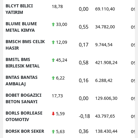
BLCYT BILICI
18,78
0,00
69.110,40
09
YATIRIM
BLUME BLUME
33,00
0,55
34.782,00
09
METAL KIMYA
BMSCH BMS CELIK
12,09
0,17
9.744,54
09
HASIR
BMSTL BMS
45,24
0,58
421.908,24
09
BIRLESIK METAL
BNTAS BANTAS
6,22
0,16
6.288,42
09
AMBALAJ
BOBET BOGAZICI
17,73
0,00
129.606,30
09
BETON SANAYI
BORLS BORLEASE
5,59
-0,18
43.797,65
09
OTOMOTIV
0,36
BORSK BOR SEKER
138.430,44
09
5,63