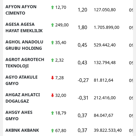
AFYON AFYON
12,70
1,20
127.050,80
09
CIMENTO
AGESA AGESA
249,00
1,80
1.705.899,00
09
HAYAT EMEKLILIK
AGHOL ANADOLU
35,40
0,45
529.442,40
09
GRUBU HOLDING
AGROT AGROTECH
2,32
0,43
132.794,48
09
TEKNOLOJI
AGYO ATAKULE
7,28
-0,27
81.812,64
09
GMYO
AHGAZ AHLATCI
32,00
-0,31
212.416,00
09
DOGALGAZ
AHSGY AHES
18,79
0,37
84.047,67
09
GMYO
0,37
AKBNK AKBANK
39.822.533,40
09
67,80