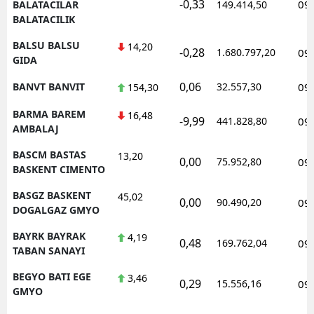
-0,33
09
BALATACILAR
149.414,50
BALATACILIK
BALSU BALSU
14,20
-0,28
1.680.797,20
09
GIDA
0,06
BANVT BANVIT
32.557,30
09
154,30
BARMA BAREM
16,48
-9,99
441.828,80
09
AMBALAJ
BASCM BASTAS
13,20
0,00
75.952,80
09
BASKENT CIMENTO
BASGZ BASKENT
45,02
0,00
90.490,20
09
DOGALGAZ GMYO
BAYRK BAYRAK
4,19
0,48
169.762,04
09
TABAN SANAYI
BEGYO BATI EGE
3,46
0,29
15.556,16
09
GMYO