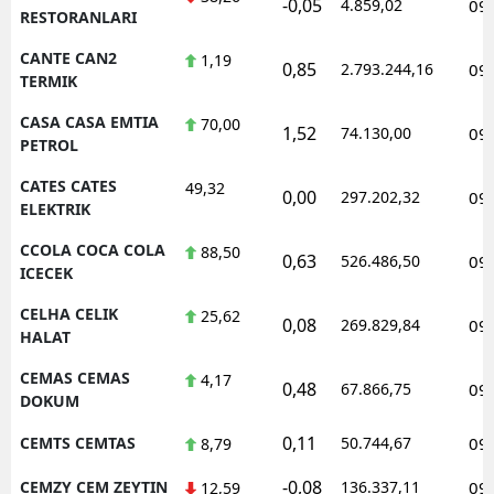
-0,05
4.859,02
09
RESTORANLARI
CANTE CAN2
1,19
0,85
2.793.244,16
09
TERMIK
CASA CASA EMTIA
70,00
1,52
74.130,00
09
PETROL
CATES CATES
49,32
0,00
297.202,32
09
ELEKTRIK
CCOLA COCA COLA
88,50
0,63
526.486,50
09
ICECEK
CELHA CELIK
25,62
0,08
269.829,84
09
HALAT
CEMAS CEMAS
4,17
0,48
67.866,75
09
DOKUM
0,11
CEMTS CEMTAS
50.744,67
09
8,79
-0,08
CEMZY CEM ZEYTIN
136.337,11
09
12,59