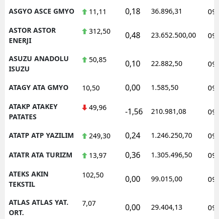
0,18
ASGYO ASCE GMYO
36.896,31
09
11,11
ASTOR ASTOR
312,50
0,48
23.652.500,00
09
ENERJI
ASUZU ANADOLU
50,85
0,10
22.882,50
09
ISUZU
0,00
ATAGY ATA GMYO
1.585,50
09
10,50
ATAKP ATAKEY
49,96
-1,56
210.981,08
09
PATATES
0,24
ATATP ATP YAZILIM
1.246.250,70
09
249,30
0,36
ATATR ATA TURIZM
1.305.496,50
09
13,97
ATEKS AKIN
102,50
0,00
99.015,00
09
TEKSTIL
ATLAS ATLAS YAT.
7,07
0,00
29.404,13
09
ORT.