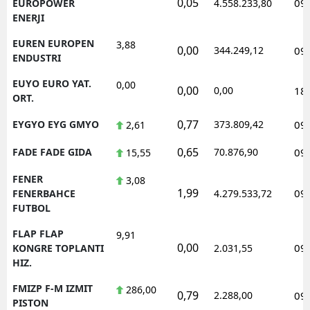
0,05
09
EUROPOWER
4.558.233,80
ENERJI
EUREN EUROPEN
3,88
0,00
344.249,12
09
ENDUSTRI
EUYO EURO YAT.
0,00
0,00
0,00
18
ORT.
0,77
EYGYO EYG GMYO
373.809,42
09
2,61
0,65
FADE FADE GIDA
70.876,90
09
15,55
FENER
3,08
1,99
09
FENERBAHCE
4.279.533,72
FUTBOL
FLAP FLAP
9,91
0,00
09
KONGRE TOPLANTI
2.031,55
HIZ.
FMIZP F-M IZMIT
286,00
0,79
2.288,00
09
PISTON