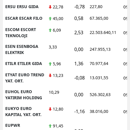
-0,78
ERSU ERSU GIDA
227,80
09
22,78
0,58
ESCAR ESCAR FILO
67.365,00
09
45,00
ESCOM ESCORT
6,09
2,53
22.503.640,11
09
TEKNOLOJI
ESEN ESENBOGA
3,33
0,00
247.955,13
09
ELEKTRIK
1,36
ETILR ETILER GIDA
70.977,64
09
5,96
ETYAT EURO TREND
13,23
-0,08
13.031,55
09
YAT. ORT.
EUHOL EURO
10,29
0,00
526.302,63
09
YATIRIM HOLDING
EUKYO EURO
12,80
-1,16
38.016,00
09
KAPITAL YAT. ORT.
EUPWR
91,45