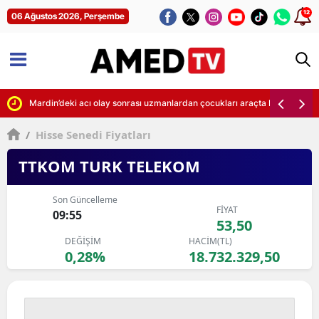
12
06 Ağustos 2026, Perşembe
 sergiledi
Mardin’deki acı olay sonrası uzmanlardan çocukları araçta bırakmama 
/
Hisse Senedi Fiyatları
TTKOM TURK TELEKOM
Son Güncelleme
FİYAT
09:55
53,50
DEĞİŞİM
HACİM(TL)
0,28%
18.732.329,50