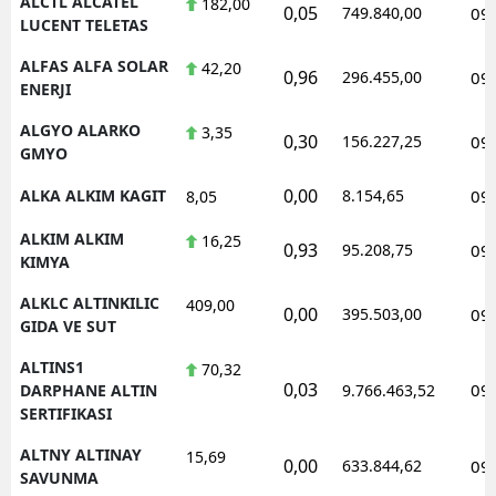
ALCTL ALCATEL
182,00
0,05
749.840,00
09
LUCENT TELETAS
ALFAS ALFA SOLAR
42,20
0,96
296.455,00
09
ENERJI
ALGYO ALARKO
3,35
0,30
156.227,25
09
GMYO
0,00
ALKA ALKIM KAGIT
8.154,65
09
8,05
ALKIM ALKIM
16,25
0,93
95.208,75
09
KIMYA
ALKLC ALTINKILIC
409,00
0,00
395.503,00
09
GIDA VE SUT
ALTINS1
70,32
0,03
09
DARPHANE ALTIN
9.766.463,52
SERTIFIKASI
ALTNY ALTINAY
15,69
0,00
633.844,62
09
SAVUNMA