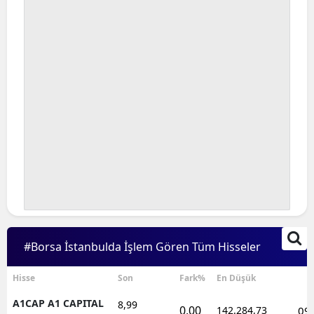
#Borsa İstanbulda İşlem Gören Tüm Hisseler
Hisse
Son
Fark%
En Düşük
S
A1CAP A1 CAPITAL
8,99
0,00
142.284,73
09