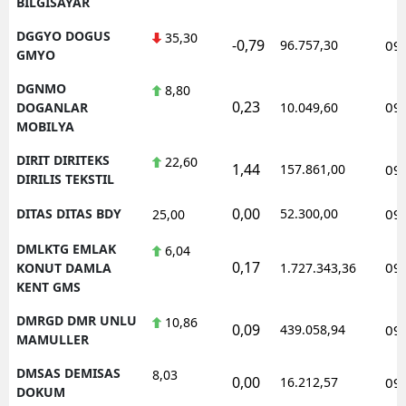
BILGISAYAR
DGGYO DOGUS
35,30
-0,79
96.757,30
09
GMYO
DGNMO
8,80
0,23
09
DOGANLAR
10.049,60
MOBILYA
DIRIT DIRITEKS
22,60
1,44
157.861,00
09
DIRILIS TEKSTIL
0,00
DITAS DITAS BDY
52.300,00
09
25,00
DMLKTG EMLAK
6,04
0,17
09
KONUT DAMLA
1.727.343,36
KENT GMS
DMRGD DMR UNLU
10,86
0,09
439.058,94
09
MAMULLER
DMSAS DEMISAS
8,03
0,00
16.212,57
09
DOKUM