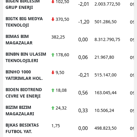
BIGEN BIRLESIM
102,50
-2,01
2.003.772,50
09
GRUP ENERJI
BIGTK BIG MEDYA
370,50
-1,20
501.286,50
09
TEKNOLOJI
BIMAS BIM
382,25
0,00
8.312.790,75
09
MAGAZALAR
BINBN BIN ULASIM
178,60
0,06
21.967,80
09
TEKNOLOJILERI
BINHO 1000
9,50
-0,21
515.147,00
09
YATIRIMLAR HOL.
BIOEN BIOTREND
18,08
0,56
163.045,44
09
CEVRE VE ENERJI
BIZIM BIZIM
24,32
0,33
10.506,24
09
MAGAZALARI
BJKAS BESIKTAS
1,75
0,00
498.823,50
09
FUTBOL YAT.