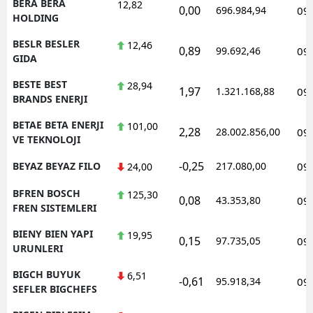
BERA BERA
12,82
0,00
696.984,94
09
HOLDING
BESLR BESLER
12,46
0,89
99.692,46
09
GIDA
BESTE BEST
28,94
1,97
1.321.168,88
09
BRANDS ENERJI
BETAE BETA ENERJI
101,00
2,28
28.002.856,00
09
VE TEKNOLOJI
-0,25
BEYAZ BEYAZ FILO
217.080,00
09
24,00
BFREN BOSCH
125,30
0,08
43.353,80
09
FREN SISTEMLERI
BIENY BIEN YAPI
19,95
0,15
97.735,05
09
URUNLERI
BIGCH BUYUK
6,51
-0,61
95.918,34
09
SEFLER BIGCHEFS