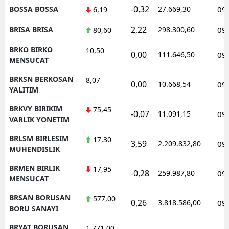
-0,32
BOSSA BOSSA
27.669,30
09
6,19
2,22
BRISA BRISA
298.300,60
09
80,60
BRKO BIRKO
10,50
0,00
111.646,50
09
MENSUCAT
BRKSN BERKOSAN
8,07
0,00
10.668,54
09
YALITIM
BRKVY BIRIKIM
75,45
-0,07
11.091,15
09
VARLIK YONETIM
BRLSM BIRLESIM
17,30
3,59
2.209.832,80
09
MUHENDISLIK
BRMEN BIRLIK
17,95
-0,28
259.987,80
09
MENSUCAT
BRSAN BORUSAN
577,00
0,26
3.818.586,00
09
BORU SANAYI
BRYAT BORUSAN
1.771,00