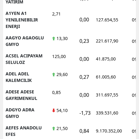
YATIRIM
A1YEN A1
2,71
0,00
09
YENILENEBILIR
127.654,55
ENERJI
AAGYO AGAOGLU
13,30
0,23
221.617,90
09
GMYO
ACSEL ACIPAYAM
125,00
0,00
41.875,00
09
SELULOZ
ADEL ADEL
29,60
0,27
61.005,60
09
KALEMCILIK
ADESE ADESE
0,85
0,00
311.697,55
09
GAYRIMENKUL
ADGYO ADRA
54,10
-1,73
339.531,60
09
GMYO
AEFES ANADOLU
21,50
0,84
9.170.352,00
09
EFES