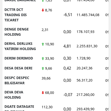
1,65
DCTTR DCT
8,76
-6,51
09
TRADING DIS
11.485.744,08
TICARET
DENGE DENGE
2,31
0,00
178.107,93
09
HOLDING
DERHL DERLUKS
10,90
4,81
2.255.831,30
09
YATIRIM HOLDING
0,30
DERIM DERIMOD
1.728,90
09
33,90
0,42
DESA DESA DERI
20.247,36
09
9,66
DESPC DESPEC
39,66
0,00
56.317,20
09
BILGISAYAR
DEVA DEVA
68,00
-0,07
217.260,00
09
HOLDING
DGATE DATAGATE
112,30
0,00
293.439,90
09