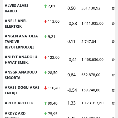
ALVES ALVES
2,01
0,50
351.130,92
09
KABLO
ANELE ANEL
113,00
-0,88
1.411.935,00
09
ELEKTRIK
ANGEN ANATOLIA
9,21
0,11
09
TANI VE
5.747,04
BIYOTEKNOLOJI
ANHYT ANADOLU
122,00
-0,41
1.468.636,00
09
HAYAT EMEK.
ANSGR ANADOLU
28,50
0,64
652.878,00
09
SIGORTA
ARASE DOGU ARAS
110,40
-0,54
159.748,80
09
ENERJI
1,33
ARCLK ARCELIK
1.173.317,60
09
99,40
ARDYZ ARD
75,95