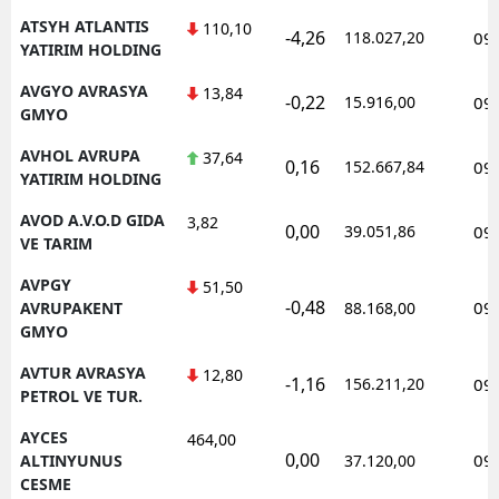
ATSYH ATLANTIS
110,10
-4,26
118.027,20
09
YATIRIM HOLDING
AVGYO AVRASYA
13,84
-0,22
15.916,00
09
GMYO
AVHOL AVRUPA
37,64
0,16
152.667,84
09
YATIRIM HOLDING
AVOD A.V.O.D GIDA
3,82
0,00
39.051,86
09
VE TARIM
AVPGY
51,50
-0,48
09
AVRUPAKENT
88.168,00
GMYO
AVTUR AVRASYA
12,80
-1,16
156.211,20
09
PETROL VE TUR.
AYCES
464,00
0,00
09
ALTINYUNUS
37.120,00
CESME