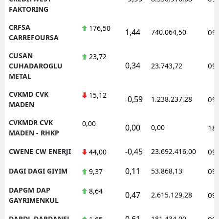
FAKTORING
CRFSA
176,50
1,44
740.064,50
09
CARREFOURSA
CUSAN
23,72
0,34
09
CUHADAROGLU
23.743,72
METAL
CVKMD CVK
15,12
-0,59
1.238.237,28
09
MADEN
CVKMDR CVK
0,00
0,00
0,00
18
MADEN - RHKP
-0,45
CWENE CW ENERJI
23.692.416,00
09
44,00
0,11
DAGI DAGI GIYIM
53.868,13
09
9,37
DAPGM DAP
8,64
0,47
2.615.129,28
09
GAYRIMENKUL
0,61
DARDL DARDANEL
181.434,00
09