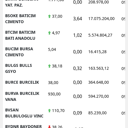
0,00
208.978,00
09
YAT. PAZ.
BSOKE BATICIM
37,00
3,64
17.075.204,00
09
CIMENTO
BTCIM BATICIM
4,97
1,02
5.574.804,27
09
BATI ANADOLU
BUCIM BURSA
5,04
0,00
16.415,28
09
CIMENTO
BULGS BULLS
38,18
0,32
163.563,12
09
GSYO
0,00
BURCE BURCELIK
364.648,00
09
38,00
BURVA BURCELIK
930,00
0,00
594.270,00
09
VANA
BVSAN
110,70
0,09
85.239,00
09
BULBULOGLU VINC
BYDNR BAYDONER
38,26