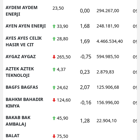
AYDEM AYDEM
23,50
0,00
294.267,00
09
ENERJI
1,68
AYEN AYEN ENERJI
248.181,90
09
33,90
AYES AYES CELIK
28,80
1,69
4.466.534,40
09
HASIR VE CIT
-0,75
AYGAZ AYGAZ
594.985,50
09
265,50
AZTEK AZTEK
4,37
0,23
2.879,83
09
TEKNOLOJI
2,07
BAGFS BAGFAS
125.906,68
09
24,62
BAHKM BAHADIR
124,60
-0,16
156.996,00
09
KIMYA
BAKAB BAK
45,90
1,28
22.904,10
09
AMBALAJ
BALAT
75,50