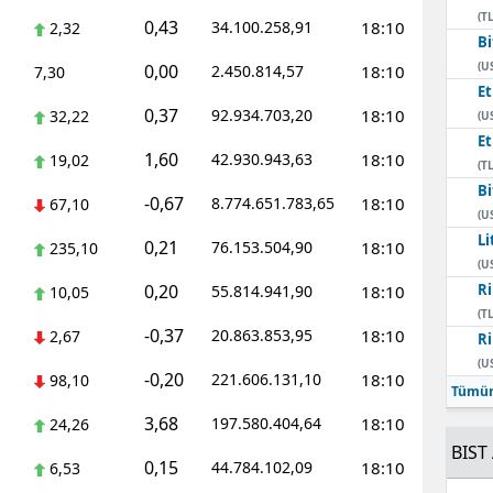
(TL
0,43
34.100.258,91
18:10
2,32
Bi
(U
0,00
2.450.814,57
18:10
7,30
E
0,37
92.934.703,20
18:10
32,22
(U
E
1,60
42.930.943,63
18:10
19,02
(TL
Bi
-0,67
8.774.651.783,65
18:10
67,10
(U
Li
0,21
76.153.504,90
18:10
235,10
(U
0,20
Ri
55.814.941,90
18:10
10,05
(TL
-0,37
20.863.853,95
18:10
2,67
Ri
(U
-0,20
221.606.131,10
18:10
98,10
Tümün
3,68
197.580.404,64
18:10
24,26
BIST 
0,15
44.784.102,09
18:10
6,53