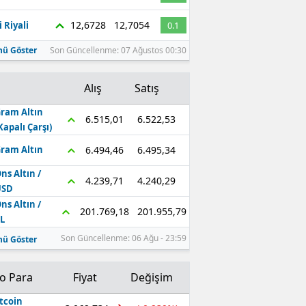
Edirne
12,6728
12,7054
 Riyali
0.1
Elazığ
ü Göster
Son Güncellenme: 07 Ağustos 00:30
Erzincan
Alış
Satış
Erzurum
ram Altın
6.522,53
6.515,01
Kapalı Çarşı)
Eskişehir
6.495,34
6.494,46
ram Altın
Gaziantep
ns Altın /
4.240,29
4.239,71
Giresun
USD
ns Altın /
201.955,79
201.769,18
Gümüşhane
L
Son Güncellenme: 06 Ağu - 23:59
ü Göster
Hakkari
Hatay
to Para
Fiyat
Değişim
Isparta
tcoin