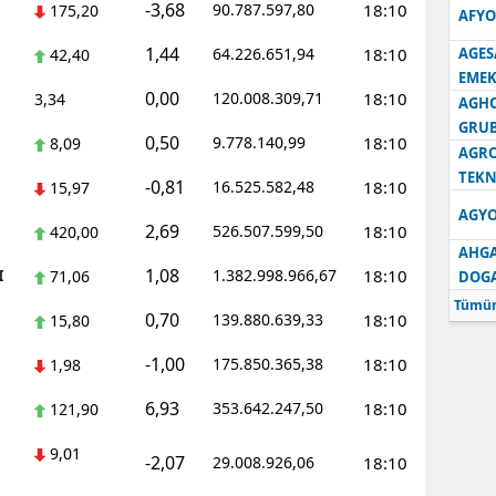
-3,68
90.787.597,80
18:10
175,20
AFYO
1,44
64.226.651,94
18:10
AGES
42,40
EMEK
0,00
120.008.309,71
18:10
3,34
AGH
GRU
0,50
9.778.140,99
18:10
8,09
AGRO
TEKN
-0,81
16.525.582,48
18:10
15,97
AGYO
2,69
526.507.599,50
18:10
420,00
AHGA
1,08
I
1.382.998.966,67
18:10
71,06
DOG
Tümün
0,70
139.880.639,33
18:10
15,80
-1,00
175.850.365,38
18:10
1,98
6,93
353.642.247,50
18:10
121,90
9,01
-2,07
29.008.926,06
18:10