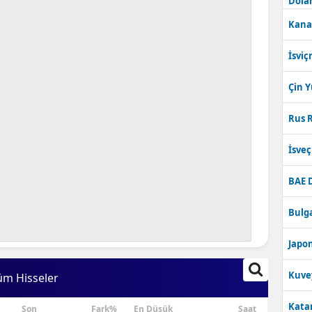
Dolar
Kana
İsviç
Çin 
Rus R
İsve
BAE 
Bulga
Japon
Kuve
üm Hisseler
Katar
Son
Fark%
En Düşük
Saat