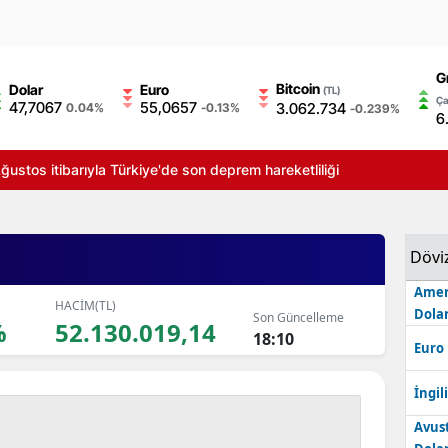
G
Bitcoin
Dolar
Euro
(TL)
Ça
47,7067
55,0657
3.062.734
0.04%
-0.13%
-0.239%
6
ğustos itibarıyla Türkiye'de son deprem hareketliliği
Dövi
Amer
HACİM(TL)
Dolar
Son Güncelleme
%
52.130.019,14
18:10
Euro
İngili
Avus