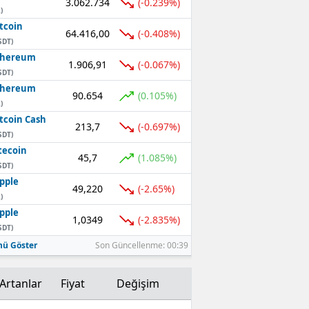
3.062.734
(-0.239%)
)
Mersin
tcoin
64.416,00
(-0.408%)
SDT)
İstanbul
thereum
1.906,91
(-0.067%)
SDT)
İzmir
thereum
90.654
(0.105%)
Kars
)
tcoin Cash
213,7
(-0.697%)
Kastamonu
SDT)
tecoin
45,7
(1.085%)
Kayseri
SDT)
pple
Kırklareli
49,220
(-2.65%)
)
pple
Kırşehir
1,0349
(-2.835%)
SDT)
Kocaeli
ü Göster
Son Güncellenme: 00:39
Konya
Artanlar
Fiyat
Değişim
Kütahya