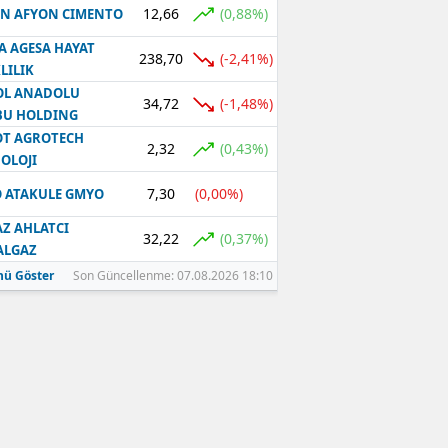
12,66
(0,88%)
N AFYON CIMENTO
Samsun
A AGESA HAYAT
238,70
(-2,41%)
LILIK
Siirt
OL ANADOLU
34,72
(-1,48%)
BU HOLDING
Sinop
T AGROTECH
2,32
(0,43%)
Sivas
OLOJI
7,30
(0,00%)
 ATAKULE GMYO
Tekirdağ
Z AHLATCI
Tokat
32,22
(0,37%)
ALGAZ
ü Göster
Son Güncellenme: 07.08.2026 18:10
Trabzon
Tunceli
Şanlıurfa
Uşak
Van