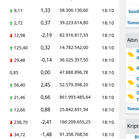
1,33
58.306.130,60
18:10
9,11
Suudi
0,37
39.223.614,80
18:10
2,72
Tümün
-2,19
82.916.817,33
18:10
12,98
Altın
0,32
14.782.542,00
18:10
125,40
G
(
-0,14
36.025.357,50
18:10
29,48
G
0,00
47.888.896,78
18:10
0,85
O
2,45
52.579.398,20
18:10
56,40
O
0,66
861.993.485,64
18:10
21,46
T
0,88
Tümün
25.842.691,94
18:10
12,66
-2,41
166.209.655,25
18:10
238,70
Krip
-1,48
91.358.768,56
18:10
34,72
Bi