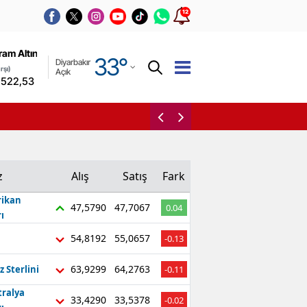
12
Adana
ram Altın
(Kapalı
33
°
Diyarbakır
Adıyaman
rşı)
Açık
.522,53
0,00%
Afyonkarahisar
Resmi Gazete’de yeni g
Ağrı
Amasya
z
Alış
Satış
Fark
Ankara
ikan
47,5790
47,7067
0.04
Antalya
ı
Artvin
54,8192
55,0657
-0.13
Aydın
63,9299
64,2763
z Sterlini
-0.11
tralya
Balıkesir
33,4290
33,5378
-0.02