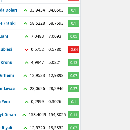
ı
Bilecik
33,9434
34,0503
da Doları
0.1
Bingöl
58,5228
58,7593
re Frankı
0.1
Bitlis
7,0483
7,0693
Yuanı
0.05
Bolu
0,5752
0,5780
ublesi
-0.34
Burdur
4,9947
5,0221
ç Kronu
0.13
Bursa
12,9533
12,9898
Dirhemi
0.07
Çanakkale
28,0626
28,2946
r Levası
0.37
Çankırı
Çorum
0,2999
0,3026
 Yeni
0.1
Denizli
153,4049
154,3025
yt Dinarı
0.11
Diyarbakır
12,5720
13,5352
 Riyali
0.07