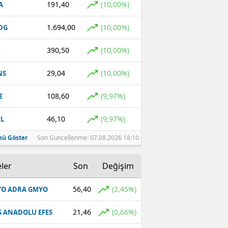
191,40
(10,00%)
A
Malatya
1.694,00
(10,00%)
DG
Manisa
390,50
(10,00%)
T
Kahramanmaraş
29,04
(10,00%)
NS
Mardin
108,60
(9,97%)
E
Muğla
46,10
(9,97%)
L
Muş
ü Göster
Son Güncellenme: 07.08.2026 18:10
Nevşehir
Niğde
ler
Son
Değişim
Ordu
56,40
(2,45%)
O ADRA GMYO
Rize
21,46
(0,66%)
S ANADOLU EFES
Sakarya