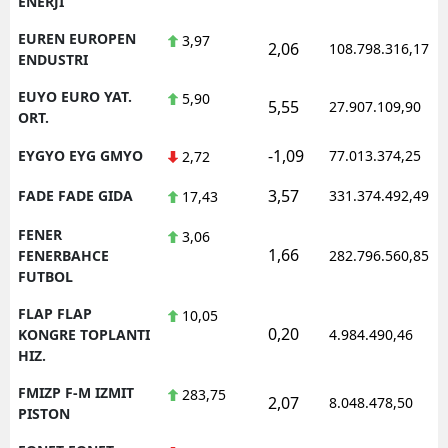
ENERJI
EUREN EUROPEN
3,97
2,06
108.798.316,17
ENDUSTRI
EUYO EURO YAT.
5,90
5,55
27.907.109,90
ORT.
-1,09
EYGYO EYG GMYO
77.013.374,25
2,72
3,57
FADE FADE GIDA
331.374.492,49
17,43
FENER
3,06
1,66
FENERBAHCE
282.796.560,85
FUTBOL
FLAP FLAP
10,05
0,20
KONGRE TOPLANTI
4.984.490,46
HIZ.
FMIZP F-M IZMIT
283,75
2,07
8.048.478,50
PISTON