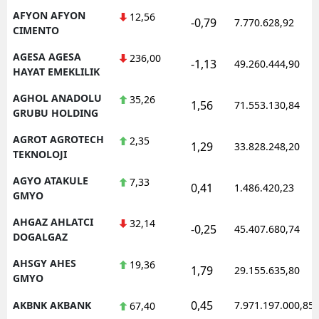
AFYON AFYON
12,56
-0,79
7.770.628,92
CIMENTO
AGESA AGESA
236,00
-1,13
49.260.444,90
HAYAT EMEKLILIK
AGHOL ANADOLU
35,26
1,56
71.553.130,84
GRUBU HOLDING
AGROT AGROTECH
2,35
1,29
33.828.248,20
TEKNOLOJI
AGYO ATAKULE
7,33
0,41
1.486.420,23
GMYO
AHGAZ AHLATCI
32,14
-0,25
45.407.680,74
DOGALGAZ
AHSGY AHES
19,36
1,79
29.155.635,80
GMYO
0,45
AKBNK AKBANK
7.971.197.000,85
67,40