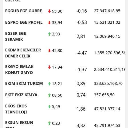
-0,16
EGGUB EGE GUBRE
27.347.618,85
95,30
-0,53
EGPRO EGE PROFIL
13.631.321,02
33,94
EGSER EGE
2,93
2,81
12.069.940,15
SERAMIK
EKDMR EKINCILER
45,30
-4,47
1.355.270.596,56
DEMIR CELIK
EKGYO EMLAK
17,94
-1,37
2.634.410.311,19
KONUT GMYO
0,89
EKIM EKIM TURIZM
333.625.168,70
18,21
0,74
EKIZ EKIZ KIMYA
357.655,50
68,50
EKOS EKOS
5,49
1,86
47.521.377,14
TEKNOLOJI
EKSUN EKSUN
6,23
3,32
42.791.974,53