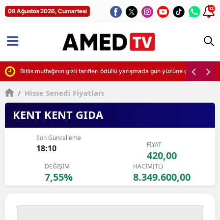
12
08 Ağustos 2026, Cumartesi
letti
Bitlis mutfağının gizli tarifleri ödüllü yarışmada gün yüzüne çıktı
/
Hisse Senedi Fiyatları
KENT KENT GIDA
Son Güncelleme
FİYAT
18:10
420,00
DEĞİŞİM
HACİM(TL)
7,55%
8.349.600,00