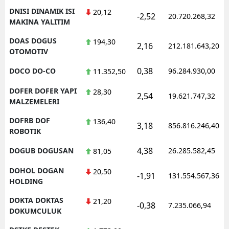
DNISI DINAMIK ISI
20,12
-2,52
20.720.268,32
MAKINA YALITIM
DOAS DOGUS
194,30
2,16
212.181.643,20
OTOMOTIV
0,38
DOCO DO-CO
96.284.930,00
11.352,50
DOFER DOFER YAPI
28,30
2,54
19.621.747,32
MALZEMELERI
DOFRB DOF
136,40
3,18
856.816.246,40
ROBOTIK
4,38
DOGUB DOGUSAN
26.285.582,45
81,05
DOHOL DOGAN
20,50
-1,91
131.554.567,36
HOLDING
DOKTA DOKTAS
21,20
-0,38
7.235.066,94
DOKUMCULUK