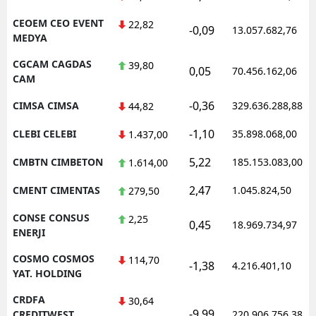
CEOEM CEO EVENT
22,82
-0,09
13.057.682,76
MEDYA
CGCAM CAGDAS
39,80
0,05
70.456.162,06
CAM
-0,36
CIMSA CIMSA
329.636.288,88
44,82
-1,10
CLEBI CELEBI
35.898.068,00
1.437,00
5,22
CMBTN CIMBETON
185.153.083,00
1.614,00
2,47
CMENT CIMENTAS
1.045.824,50
279,50
CONSE CONSUS
2,25
0,45
18.969.734,97
ENERJI
COSMO COSMOS
114,70
-1,38
4.216.401,10
YAT. HOLDING
CRDFA
30,64
-9,99
CREDITWEST
220.906.756,38