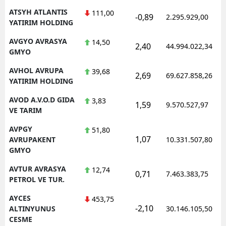
ATSYH ATLANTIS
111,00
-0,89
2.295.929,00
YATIRIM HOLDING
AVGYO AVRASYA
14,50
2,40
44.994.022,34
GMYO
AVHOL AVRUPA
39,68
2,69
69.627.858,26
YATIRIM HOLDING
AVOD A.V.O.D GIDA
3,83
1,59
9.570.527,97
VE TARIM
AVPGY
51,80
1,07
AVRUPAKENT
10.331.507,80
GMYO
AVTUR AVRASYA
12,74
0,71
7.463.383,75
PETROL VE TUR.
AYCES
453,75
-2,10
ALTINYUNUS
30.146.105,50
CESME