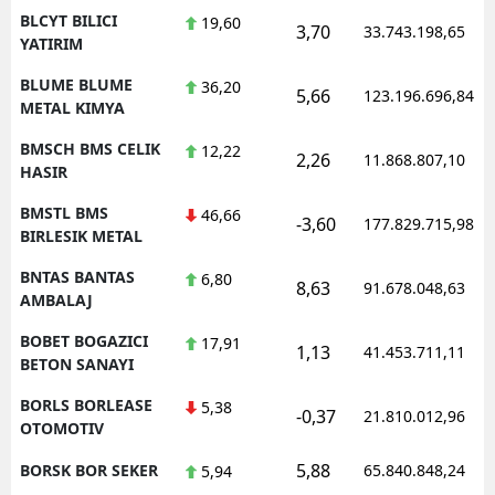
BLCYT BILICI
19,60
3,70
33.743.198,65
YATIRIM
BLUME BLUME
36,20
5,66
123.196.696,84
METAL KIMYA
BMSCH BMS CELIK
12,22
2,26
11.868.807,10
HASIR
BMSTL BMS
46,66
-3,60
177.829.715,98
BIRLESIK METAL
BNTAS BANTAS
6,80
8,63
91.678.048,63
AMBALAJ
BOBET BOGAZICI
17,91
1,13
41.453.711,11
BETON SANAYI
BORLS BORLEASE
5,38
-0,37
21.810.012,96
OTOMOTIV
5,88
BORSK BOR SEKER
65.840.848,24
5,94