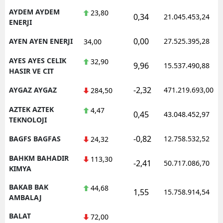
AYDEM AYDEM
23,80
0,34
21.045.453,24
ENERJI
0,00
AYEN AYEN ENERJI
27.525.395,28
34,00
AYES AYES CELIK
32,90
9,96
15.537.490,88
HASIR VE CIT
-2,32
AYGAZ AYGAZ
471.219.693,00
284,50
AZTEK AZTEK
4,47
0,45
43.048.452,97
TEKNOLOJI
-0,82
BAGFS BAGFAS
12.758.532,52
24,32
BAHKM BAHADIR
113,30
-2,41
50.717.086,70
KIMYA
BAKAB BAK
44,68
1,55
15.758.914,54
AMBALAJ
BALAT
72,00