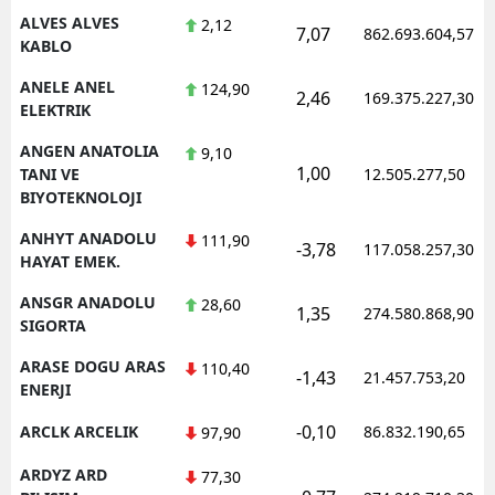
ALVES ALVES
2,12
7,07
862.693.604,57
KABLO
ANELE ANEL
124,90
2,46
169.375.227,30
ELEKTRIK
ANGEN ANATOLIA
9,10
1,00
TANI VE
12.505.277,50
BIYOTEKNOLOJI
ANHYT ANADOLU
111,90
-3,78
117.058.257,30
HAYAT EMEK.
ANSGR ANADOLU
28,60
1,35
274.580.868,90
SIGORTA
ARASE DOGU ARAS
110,40
-1,43
21.457.753,20
ENERJI
-0,10
ARCLK ARCELIK
86.832.190,65
97,90
ARDYZ ARD
77,30