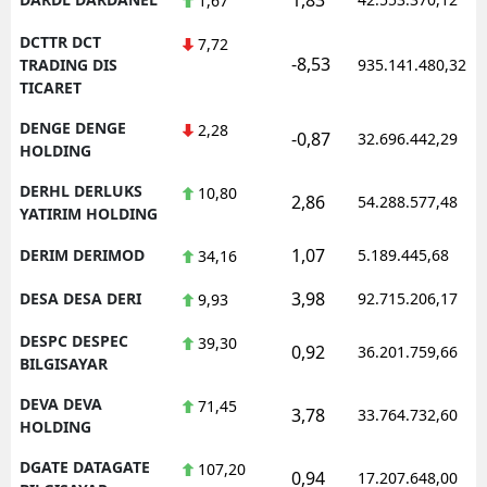
1,67
DCTTR DCT
7,72
-8,53
TRADING DIS
935.141.480,32
TICARET
DENGE DENGE
2,28
-0,87
32.696.442,29
HOLDING
DERHL DERLUKS
10,80
2,86
54.288.577,48
YATIRIM HOLDING
1,07
DERIM DERIMOD
5.189.445,68
34,16
3,98
DESA DESA DERI
92.715.206,17
9,93
DESPC DESPEC
39,30
0,92
36.201.759,66
BILGISAYAR
DEVA DEVA
71,45
3,78
33.764.732,60
HOLDING
DGATE DATAGATE
107,20
0,94
17.207.648,00