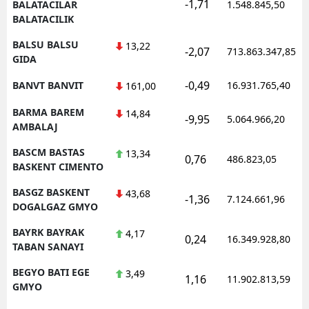
-1,71
BALATACILAR
1.548.845,50
BALATACILIK
BALSU BALSU
13,22
-2,07
713.863.347,85
GIDA
-0,49
BANVT BANVIT
16.931.765,40
161,00
BARMA BAREM
14,84
-9,95
5.064.966,20
AMBALAJ
BASCM BASTAS
13,34
0,76
486.823,05
BASKENT CIMENTO
BASGZ BASKENT
43,68
-1,36
7.124.661,96
DOGALGAZ GMYO
BAYRK BAYRAK
4,17
0,24
16.349.928,80
TABAN SANAYI
BEGYO BATI EGE
3,49
1,16
11.902.813,59
GMYO