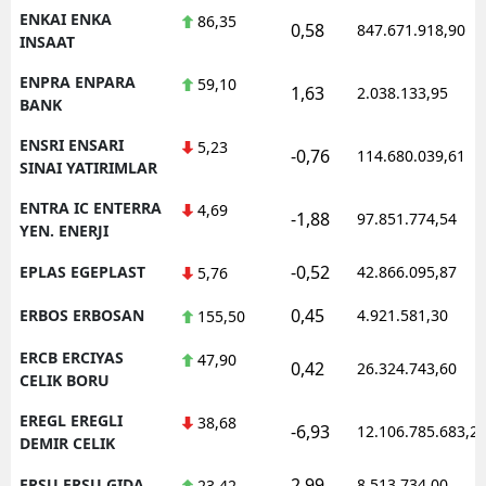
ENKAI ENKA
86,35
0,58
847.671.918,90
INSAAT
ENPRA ENPARA
59,10
1,63
2.038.133,95
BANK
ENSRI ENSARI
5,23
-0,76
114.680.039,61
SINAI YATIRIMLAR
ENTRA IC ENTERRA
4,69
-1,88
97.851.774,54
YEN. ENERJI
-0,52
EPLAS EGEPLAST
42.866.095,87
5,76
0,45
ERBOS ERBOSAN
4.921.581,30
155,50
ERCB ERCIYAS
47,90
0,42
26.324.743,60
CELIK BORU
EREGL EREGLI
38,68
-6,93
12.106.785.683,2
DEMIR CELIK
2,99
ERSU ERSU GIDA
8.513.734,00
23,42