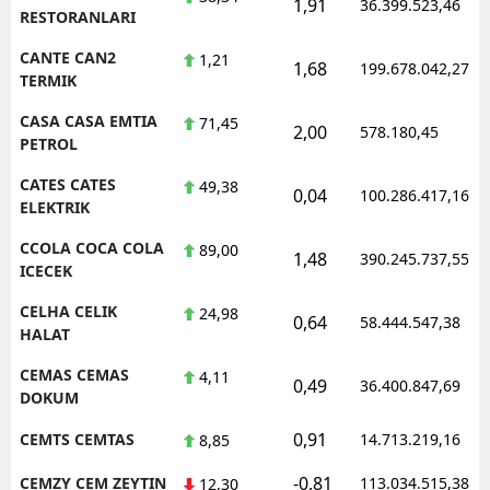
1,91
36.399.523,46
RESTORANLARI
CANTE CAN2
1,21
1,68
199.678.042,27
TERMIK
CASA CASA EMTIA
71,45
2,00
578.180,45
PETROL
CATES CATES
49,38
0,04
100.286.417,16
ELEKTRIK
CCOLA COCA COLA
89,00
1,48
390.245.737,55
ICECEK
CELHA CELIK
24,98
0,64
58.444.547,38
HALAT
CEMAS CEMAS
4,11
0,49
36.400.847,69
DOKUM
0,91
CEMTS CEMTAS
14.713.219,16
8,85
-0,81
CEMZY CEM ZEYTIN
113.034.515,38
12,30