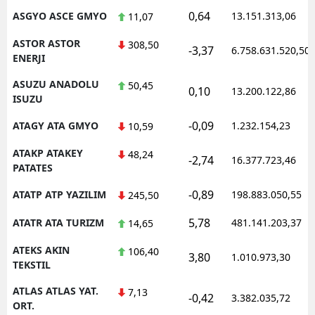
0,64
ASGYO ASCE GMYO
13.151.313,06
11,07
ASTOR ASTOR
308,50
-3,37
6.758.631.520,50
ENERJI
ASUZU ANADOLU
50,45
0,10
13.200.122,86
ISUZU
-0,09
ATAGY ATA GMYO
1.232.154,23
10,59
ATAKP ATAKEY
48,24
-2,74
16.377.723,46
PATATES
-0,89
ATATP ATP YAZILIM
198.883.050,55
245,50
5,78
ATATR ATA TURIZM
481.141.203,37
14,65
ATEKS AKIN
106,40
3,80
1.010.973,30
TEKSTIL
ATLAS ATLAS YAT.
7,13
-0,42
3.382.035,72
ORT.