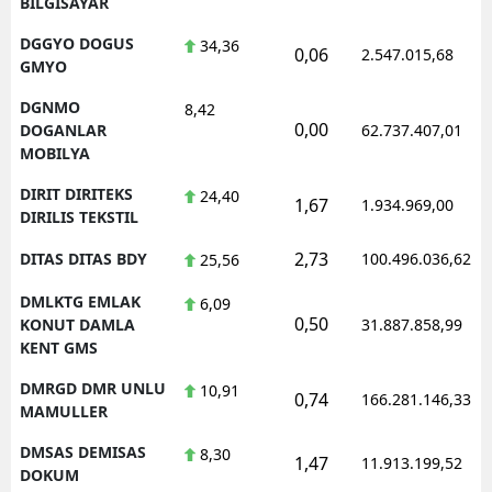
BILGISAYAR
DGGYO DOGUS
34,36
0,06
2.547.015,68
GMYO
DGNMO
8,42
0,00
DOGANLAR
62.737.407,01
MOBILYA
DIRIT DIRITEKS
24,40
1,67
1.934.969,00
DIRILIS TEKSTIL
2,73
DITAS DITAS BDY
100.496.036,62
25,56
DMLKTG EMLAK
6,09
0,50
KONUT DAMLA
31.887.858,99
KENT GMS
DMRGD DMR UNLU
10,91
0,74
166.281.146,33
MAMULLER
DMSAS DEMISAS
8,30
1,47
11.913.199,52
DOKUM