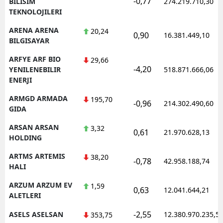
-0,77
BILISIM
274.219.710,30
TEKNOLOJILERI
ARENA ARENA
20,24
0,90
16.381.449,10
BILGISAYAR
ARFYE ARF BIO
29,66
-4,20
YENILENEBILIR
518.871.666,06
ENERJI
ARMGD ARMADA
195,70
-0,96
214.302.490,60
GIDA
ARSAN ARSAN
3,32
0,61
21.970.628,13
HOLDING
ARTMS ARTEMIS
38,20
-0,78
42.958.188,74
HALI
ARZUM ARZUM EV
1,59
0,63
12.041.644,21
ALETLERI
-2,55
ASELS ASELSAN
12.380.970.235,5
353,75