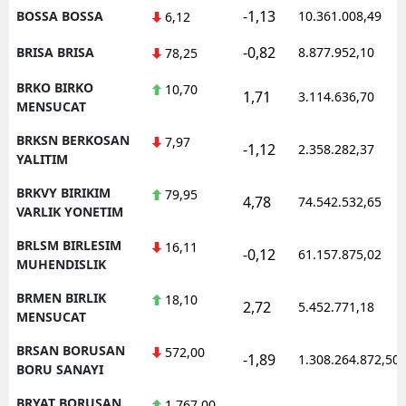
-1,13
BOSSA BOSSA
10.361.008,49
6,12
-0,82
BRISA BRISA
8.877.952,10
78,25
BRKO BIRKO
10,70
1,71
3.114.636,70
MENSUCAT
BRKSN BERKOSAN
7,97
-1,12
2.358.282,37
YALITIM
BRKVY BIRIKIM
79,95
4,78
74.542.532,65
VARLIK YONETIM
BRLSM BIRLESIM
16,11
-0,12
61.157.875,02
MUHENDISLIK
BRMEN BIRLIK
18,10
2,72
5.452.771,18
MENSUCAT
BRSAN BORUSAN
572,00
-1,89
1.308.264.872,50
BORU SANAYI
BRYAT BORUSAN
1.767,00