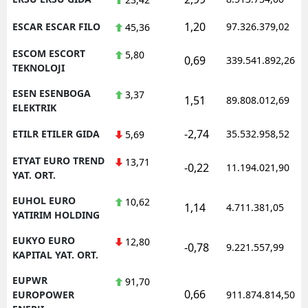
1,20
ESCAR ESCAR FILO
97.326.379,02
45,36
ESCOM ESCORT
5,80
0,69
339.541.892,26
TEKNOLOJI
ESEN ESENBOGA
3,37
1,51
89.808.012,69
ELEKTRIK
-2,74
ETILR ETILER GIDA
35.532.958,52
5,69
ETYAT EURO TREND
13,71
-0,22
11.194.021,90
YAT. ORT.
EUHOL EURO
10,62
1,14
4.711.381,05
YATIRIM HOLDING
EUKYO EURO
12,80
-0,78
9.221.557,99
KAPITAL YAT. ORT.
EUPWR
91,70
0,66
EUROPOWER
911.874.814,50