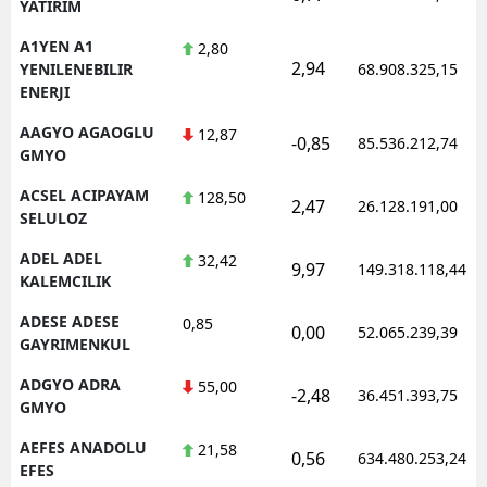
YATIRIM
A1YEN A1
2,80
2,94
YENILENEBILIR
68.908.325,15
ENERJI
AAGYO AGAOGLU
12,87
-0,85
85.536.212,74
GMYO
ACSEL ACIPAYAM
128,50
2,47
26.128.191,00
SELULOZ
ADEL ADEL
32,42
9,97
149.318.118,44
KALEMCILIK
ADESE ADESE
0,85
0,00
52.065.239,39
GAYRIMENKUL
ADGYO ADRA
55,00
-2,48
36.451.393,75
GMYO
AEFES ANADOLU
21,58
0,56
634.480.253,24
EFES