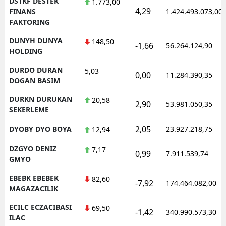
DSTKF DESTEK
1.773,00
4,29
FINANS
1.424.493.073,00
FAKTORING
DUNYH DUNYA
148,50
-1,66
56.264.124,90
HOLDING
DURDO DURAN
5,03
0,00
11.284.390,35
DOGAN BASIM
DURKN DURUKAN
20,58
2,90
53.981.050,35
SEKERLEME
2,05
DYOBY DYO BOYA
23.927.218,75
12,94
DZGYO DENIZ
7,17
0,99
7.911.539,74
GMYO
EBEBK EBEBEK
82,60
-7,92
174.464.082,00
MAGAZACILIK
ECILC ECZACIBASI
69,50
-1,42
340.990.573,30
ILAC