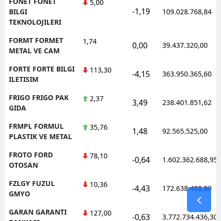
FONET FONET
5,00
-1,19
BILGI
109.028.768,84
TEKNOLOJILERI
FORMT FORMET
1,74
0,00
39.437.320,00
METAL VE CAM
FORTE FORTE BILGI
113,30
-4,15
363.950.365,60
ILETISIM
FRIGO FRIGO PAK
2,37
3,49
238.401.851,62
GIDA
FRMPL FORMUL
35,76
1,48
92.565.525,00
PLASTIK VE METAL
FROTO FORD
78,10
-0,64
1.602.362.688,95
OTOSAN
FZLGY FUZUL
10,36
-4,43
172.638.488,80
GMYO
GARAN GARANTI
127,00
-0,63
3.772.734.436,30