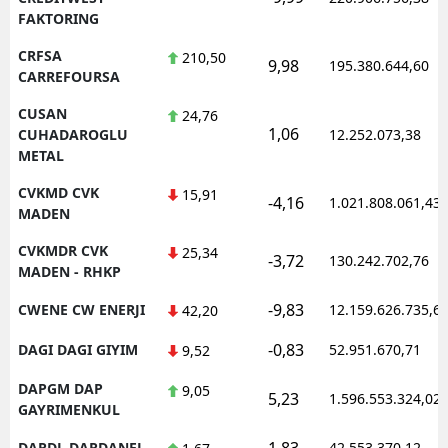
FAKTORING
CRFSA
210,50
9,98
195.380.644,60
CARREFOURSA
CUSAN
24,76
1,06
CUHADAROGLU
12.252.073,38
METAL
CVKMD CVK
15,91
-4,16
1.021.808.061,43
MADEN
CVKMDR CVK
25,34
-3,72
130.242.702,76
MADEN - RHKP
-9,83
CWENE CW ENERJI
12.159.626.735,6
42,20
-0,83
DAGI DAGI GIYIM
52.951.670,71
9,52
DAPGM DAP
9,05
5,23
1.596.553.324,02
GAYRIMENKUL
1,83
DARDL DARDANEL
42.553.370,12