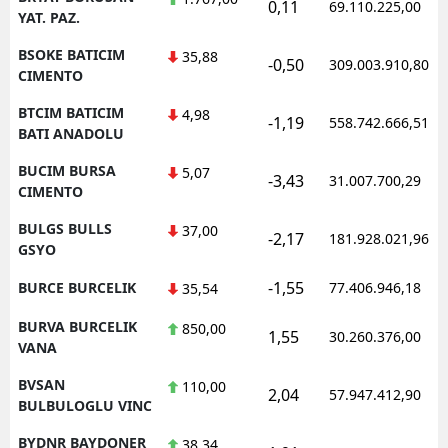
0,11
69.110.225,00
YAT. PAZ.
BSOKE BATICIM
35,88
-0,50
309.003.910,80
CIMENTO
BTCIM BATICIM
4,98
-1,19
558.742.666,51
BATI ANADOLU
BUCIM BURSA
5,07
-3,43
31.007.700,29
CIMENTO
BULGS BULLS
37,00
-2,17
181.928.021,96
GSYO
-1,55
BURCE BURCELIK
77.406.946,18
35,54
BURVA BURCELIK
850,00
1,55
30.260.376,00
VANA
BVSAN
110,00
2,04
57.947.412,90
BULBULOGLU VINC
BYDNR BAYDONER
38,34