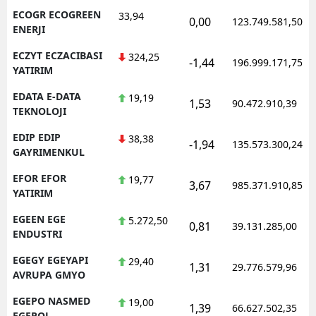
ECOGR ECOGREEN
33,94
0,00
123.749.581,50
ENERJI
ECZYT ECZACIBASI
324,25
-1,44
196.999.171,75
YATIRIM
EDATA E-DATA
19,19
1,53
90.472.910,39
TEKNOLOJI
EDIP EDIP
38,38
-1,94
135.573.300,24
GAYRIMENKUL
EFOR EFOR
19,77
3,67
985.371.910,85
YATIRIM
EGEEN EGE
5.272,50
0,81
39.131.285,00
ENDUSTRI
EGEGY EGEYAPI
29,40
1,31
29.776.579,96
AVRUPA GMYO
EGEPO NASMED
19,00
1,39
66.627.502,35
EGEPOL