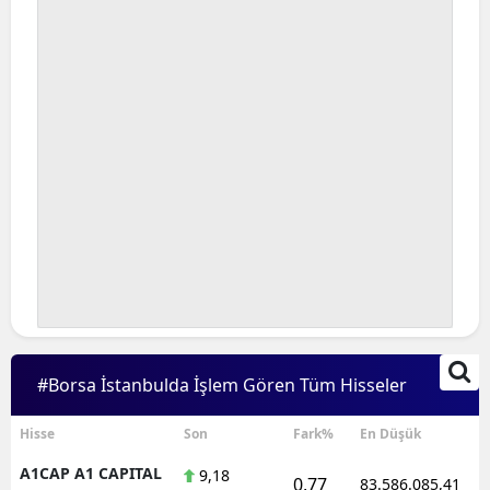
#Borsa İstanbulda İşlem Gören Tüm Hisseler
Hisse
Son
Fark%
En Düşük
A1CAP A1 CAPITAL
9,18
0,77
83.586.085,41