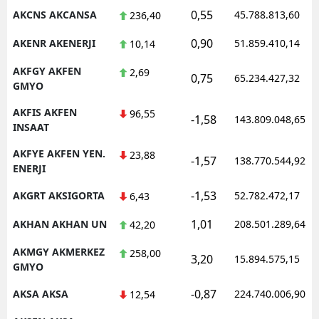
0,55
AKCNS AKCANSA
45.788.813,60
236,40
0,90
AKENR AKENERJI
51.859.410,14
10,14
AKFGY AKFEN
2,69
0,75
65.234.427,32
GMYO
AKFIS AKFEN
96,55
-1,58
143.809.048,65
INSAAT
AKFYE AKFEN YEN.
23,88
-1,57
138.770.544,92
ENERJI
-1,53
AKGRT AKSIGORTA
52.782.472,17
6,43
1,01
AKHAN AKHAN UN
208.501.289,64
42,20
AKMGY AKMERKEZ
258,00
3,20
15.894.575,15
GMYO
-0,87
AKSA AKSA
224.740.006,90
12,54