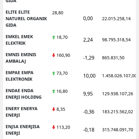
GIDA
ELITE ELITE
28,80
0,00
NATUREL ORGANIK
22.015.258,14
GIDA
EMKEL EMEK
18,70
2,24
98.795.318,54
ELEKTRIK
EMNIS EMINIS
160,90
-1,29
865.831,50
AMBALAJ
EMPAE EMPA
73,70
10,00
1.458.026.107,00
ELEKTRONIK
ENDAE ENDA
16,80
9,95
129.938.107,26
ENERJI HOLDING
ENERY ENERYA
8,35
-0,36
183.215.562,02
ENERJI
ENJSA ENERJISA
113,20
-0,18
315.748.091,70
ENERJI