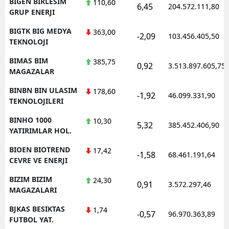
BIGEN BIRLESIM
110,60
6,45
204.572.111,80
GRUP ENERJI
BIGTK BIG MEDYA
363,00
-2,09
103.456.405,50
TEKNOLOJI
BIMAS BIM
385,75
0,92
3.513.897.605,75
MAGAZALAR
BINBN BIN ULASIM
178,60
-1,92
46.099.331,90
TEKNOLOJILERI
BINHO 1000
10,30
5,32
385.452.406,90
YATIRIMLAR HOL.
BIOEN BIOTREND
17,42
-1,58
68.461.191,64
CEVRE VE ENERJI
BIZIM BIZIM
24,30
0,91
3.572.297,46
MAGAZALARI
BJKAS BESIKTAS
1,74
-0,57
96.970.363,89
FUTBOL YAT.