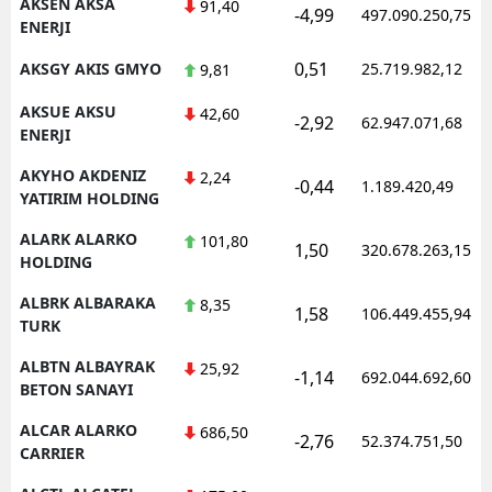
AKSEN AKSA
91,40
-4,99
497.090.250,75
ENERJI
0,51
AKSGY AKIS GMYO
25.719.982,12
9,81
AKSUE AKSU
42,60
-2,92
62.947.071,68
ENERJI
AKYHO AKDENIZ
2,24
-0,44
1.189.420,49
YATIRIM HOLDING
ALARK ALARKO
101,80
1,50
320.678.263,15
HOLDING
ALBRK ALBARAKA
8,35
1,58
106.449.455,94
TURK
ALBTN ALBAYRAK
25,92
-1,14
692.044.692,60
BETON SANAYI
ALCAR ALARKO
686,50
-2,76
52.374.751,50
CARRIER