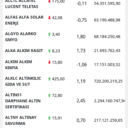
ALCTL ALCATEL
175,00
-0,11
54.351.595,90
LUCENT TELETAS
ALFAS ALFA SOLAR
42,08
-0,75
63.190.488,98
ENERJI
ALGYO ALARKO
3,40
1,80
68.184.250,48
GMYO
1,73
ALKA ALKIM KAGIT
21.693.762,43
8,23
ALKIM ALKIM
15,80
-1,06
17.151.003,52
KIMYA
ALKLC ALTINKILIC
425,00
1,19
720.200.219,25
GIDA VE SUT
ALTINS1
72,80
2,45
DARPHANE ALTIN
2.294.160.747,94
SERTIFIKASI
ALTNY ALTINAY
15,91
0,70
217.121.259,65
SAVUNMA