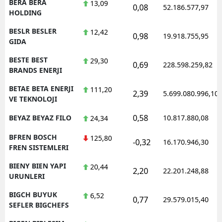
BERA BERA
13,09
0,08
52.186.577,97
HOLDING
BESLR BESLER
12,42
0,98
19.918.755,95
GIDA
BESTE BEST
29,30
0,69
228.598.259,82
BRANDS ENERJI
BETAE BETA ENERJI
111,20
2,39
5.699.080.996,10
VE TEKNOLOJI
0,58
BEYAZ BEYAZ FILO
10.817.880,08
24,34
BFREN BOSCH
125,80
-0,32
16.170.946,30
FREN SISTEMLERI
BIENY BIEN YAPI
20,44
2,20
22.201.248,88
URUNLERI
BIGCH BUYUK
6,52
0,77
29.579.015,40
SEFLER BIGCHEFS