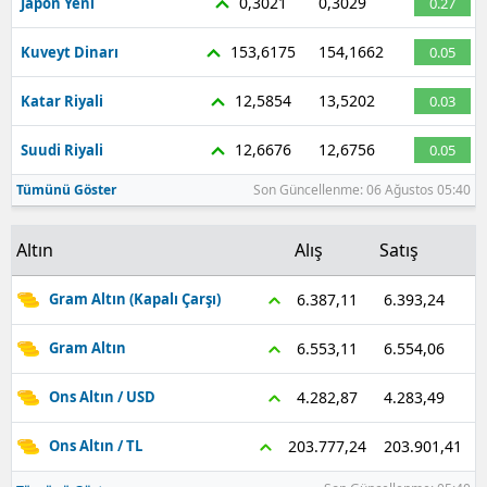
0,3021
0,3029
Japon Yeni
0.27
153,6175
154,1662
Kuveyt Dinarı
0.05
12,5854
13,5202
Katar Riyali
0.03
12,6676
12,6756
Suudi Riyali
0.05
Tümünü Göster
Son Güncellenme: 06 Ağustos 05:40
Altın
Alış
Satış
6.393,24
6.387,11
Gram Altın (Kapalı Çarşı)
6.554,06
6.553,11
Gram Altın
4.283,49
4.282,87
Ons Altın / USD
203.901,41
203.777,24
Ons Altın / TL