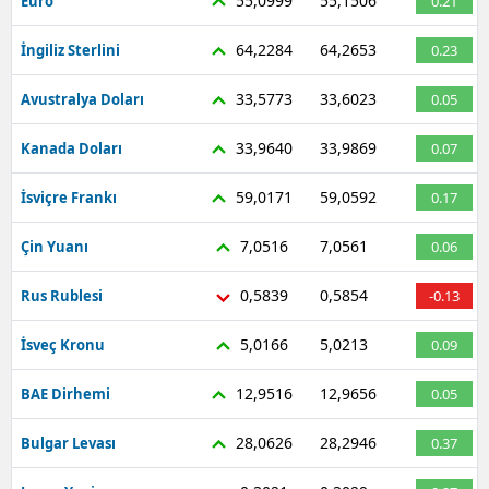
55,0999
55,1506
Euro
0.21
64,2284
64,2653
İngiliz Sterlini
0.23
33,5773
33,6023
Avustralya Doları
0.05
33,9640
33,9869
Kanada Doları
0.07
59,0171
59,0592
İsviçre Frankı
0.17
7,0516
7,0561
Çin Yuanı
0.06
0,5839
0,5854
Rus Rublesi
-0.13
5,0166
5,0213
İsveç Kronu
0.09
12,9516
12,9656
BAE Dirhemi
0.05
28,0626
28,2946
Bulgar Levası
0.37