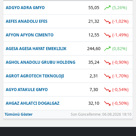
55,05
(5,26%)
ADGYO ADRA GMYO
21,32
(-1,02%)
AEFES ANADOLU EFES
12,55
(-1,49%)
AFYON AFYON CIMENTO
244,60
(0,82%)
AGESA AGESA HAYAT EMEKLILIK
35,24
(-0,90%)
AGHOL ANADOLU GRUBU HOLDING
2,31
(-1,70%)
AGROT AGROTECH TEKNOLOJI
7,30
(-0,54%)
AGYO ATAKULE GMYO
32,10
(-0,50%)
AHGAZ AHLATCI DOGALGAZ
Tümünü Göster
Son Güncellenme: 06.08.2026 18:10