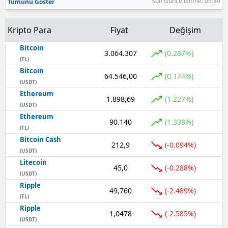
Son Güncellenme: 05:40
Tümünü Göster
Kripto Para
Fiyat
Değişim
Bitcoin
3.064.307
(0.287%)
(TL)
Bitcoin
64.546,00
(0.174%)
(USDT)
Ethereum
1.898,69
(1.227%)
(USDT)
Ethereum
90.140
(1.338%)
(TL)
Bitcoin Cash
212,9
(-0.094%)
(USDT)
Litecoin
45,0
(-0.288%)
(USDT)
Ripple
49,760
(-2.489%)
(TL)
Ripple
1,0478
(-2.585%)
(USDT)