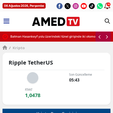
12
06 Ağustos 2026, Perşembe
sintileri başladı
Batman Hasankeyf yolu üzerindeki tünel girişinde iki otomobil çarpıştı
/
Kripto
Ripple TetherUS
Son Güncelleme
05:43
FİYAT
1,0478