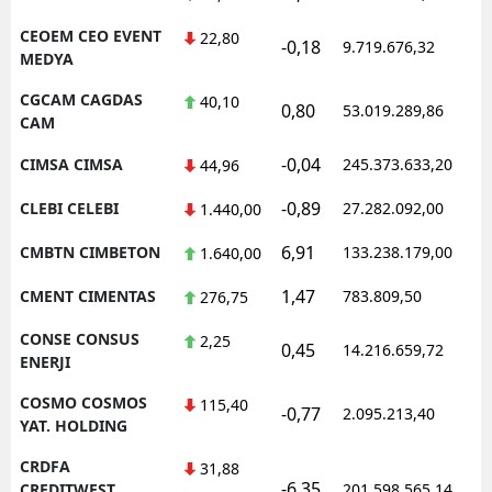
CEOEM CEO EVENT
22,80
-0,18
9.719.676,32
MEDYA
CGCAM CAGDAS
40,10
0,80
53.019.289,86
CAM
-0,04
CIMSA CIMSA
245.373.633,20
44,96
-0,89
CLEBI CELEBI
27.282.092,00
1.440,00
6,91
CMBTN CIMBETON
133.238.179,00
1.640,00
1,47
CMENT CIMENTAS
783.809,50
276,75
CONSE CONSUS
2,25
0,45
14.216.659,72
ENERJI
COSMO COSMOS
115,40
-0,77
2.095.213,40
YAT. HOLDING
CRDFA
31,88
-6,35
CREDITWEST
201.598.565,14