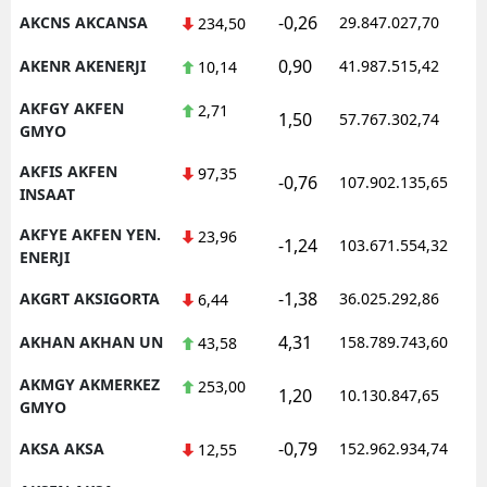
-0,26
AKCNS AKCANSA
29.847.027,70
234,50
0,90
AKENR AKENERJI
41.987.515,42
10,14
AKFGY AKFEN
2,71
1,50
57.767.302,74
GMYO
AKFIS AKFEN
97,35
-0,76
107.902.135,65
INSAAT
AKFYE AKFEN YEN.
23,96
-1,24
103.671.554,32
ENERJI
-1,38
AKGRT AKSIGORTA
36.025.292,86
6,44
4,31
AKHAN AKHAN UN
158.789.743,60
43,58
AKMGY AKMERKEZ
253,00
1,20
10.130.847,65
GMYO
-0,79
AKSA AKSA
152.962.934,74
12,55