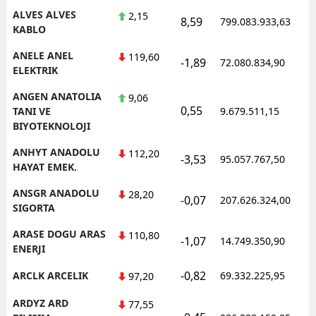
ALVES ALVES
2,15
8,59
799.083.933,63
KABLO
ANELE ANEL
119,60
-1,89
72.080.834,90
ELEKTRIK
ANGEN ANATOLIA
9,06
0,55
TANI VE
9.679.511,15
BIYOTEKNOLOJI
ANHYT ANADOLU
112,20
-3,53
95.057.767,50
HAYAT EMEK.
ANSGR ANADOLU
28,20
-0,07
207.626.324,00
SIGORTA
ARASE DOGU ARAS
110,80
-1,07
14.749.350,90
ENERJI
-0,82
ARCLK ARCELIK
69.332.225,95
97,20
ARDYZ ARD
77,55