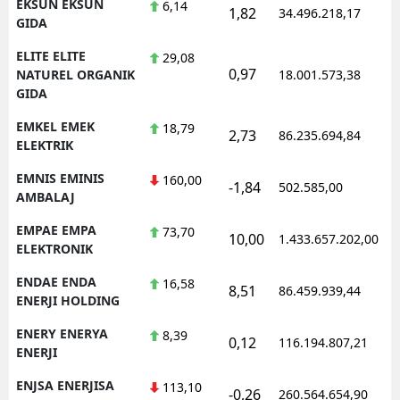
EKSUN EKSUN
6,14
1,82
34.496.218,17
GIDA
ELITE ELITE
29,08
0,97
NATUREL ORGANIK
18.001.573,38
GIDA
EMKEL EMEK
18,79
2,73
86.235.694,84
ELEKTRIK
EMNIS EMINIS
160,00
-1,84
502.585,00
AMBALAJ
EMPAE EMPA
73,70
10,00
1.433.657.202,00
ELEKTRONIK
ENDAE ENDA
16,58
8,51
86.459.939,44
ENERJI HOLDING
ENERY ENERYA
8,39
0,12
116.194.807,21
ENERJI
ENJSA ENERJISA
113,10
-0,26
260.564.654,90