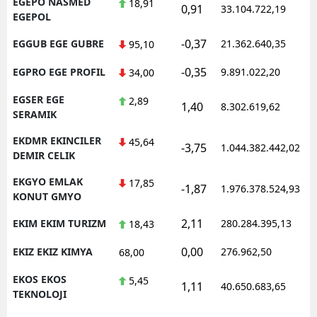
EGEPO NASMED
18,91
0,91
33.104.722,19
EGEPOL
-0,37
EGGUB EGE GUBRE
21.362.640,35
95,10
-0,35
EGPRO EGE PROFIL
9.891.022,20
34,00
EGSER EGE
2,89
1,40
8.302.619,62
SERAMIK
EKDMR EKINCILER
45,64
-3,75
1.044.382.442,02
DEMIR CELIK
EKGYO EMLAK
17,85
-1,87
1.976.378.524,93
KONUT GMYO
2,11
EKIM EKIM TURIZM
280.284.395,13
18,43
0,00
EKIZ EKIZ KIMYA
276.962,50
68,00
EKOS EKOS
5,45
1,11
40.650.683,65
TEKNOLOJI