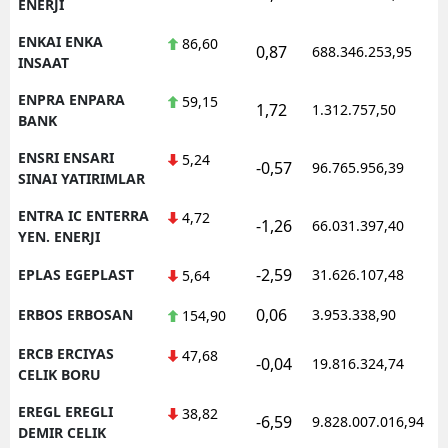
ENERJI
ENKAI ENKA
86,60
0,87
688.346.253,95
INSAAT
ENPRA ENPARA
59,15
1,72
1.312.757,50
BANK
ENSRI ENSARI
5,24
-0,57
96.765.956,39
SINAI YATIRIMLAR
ENTRA IC ENTERRA
4,72
-1,26
66.031.397,40
YEN. ENERJI
-2,59
EPLAS EGEPLAST
31.626.107,48
5,64
0,06
ERBOS ERBOSAN
3.953.338,90
154,90
ERCB ERCIYAS
47,68
-0,04
19.816.324,74
CELIK BORU
EREGL EREGLI
38,82
-6,59
9.828.007.016,94
DEMIR CELIK