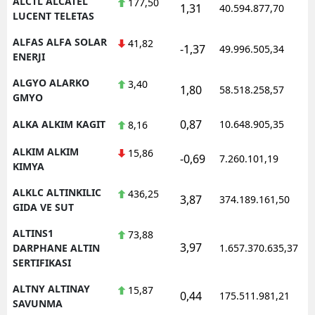
ALCTL ALCATEL
177,50
1,31
40.594.877,70
LUCENT TELETAS
ALFAS ALFA SOLAR
41,82
-1,37
49.996.505,34
ENERJI
ALGYO ALARKO
3,40
1,80
58.518.258,57
GMYO
0,87
ALKA ALKIM KAGIT
10.648.905,35
8,16
ALKIM ALKIM
15,86
-0,69
7.260.101,19
KIMYA
ALKLC ALTINKILIC
436,25
3,87
374.189.161,50
GIDA VE SUT
ALTINS1
73,88
3,97
DARPHANE ALTIN
1.657.370.635,37
SERTIFIKASI
ALTNY ALTINAY
15,87
0,44
175.511.981,21
SAVUNMA