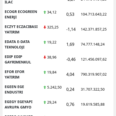
ILAC
ECOGR ECOGREEN
34,12
0,53
104.713.643,22
ENERJI
ECZYT ECZACIBASI
325,25
-1,14
142.371.857,25
YATIRIM
EDATA E-DATA
19,22
1,69
74.777.148,24
TEKNOLOJI
EDIP EDIP
38,96
-0,46
121.456.097,62
GAYRIMENKUL
EFOR EFOR
19,84
4,04
790.319.907,02
YATIRIM
EGEEN EGE
5.242,50
0,24
31.707.322,50
ENDUSTRI
EGEGY EGEYAPI
29,24
0,76
19.619.585,88
AVRUPA GMYO