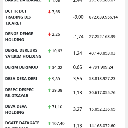
1,68
DCTTR DCT
7,68
-9,00
TRADING DIS
872.639.956,14
TICARET
DENGE DENGE
2,26
-1,74
27.252.163,39
HOLDING
DERHL DERLUKS
10,63
1,24
40.140.853,03
YATIRIM HOLDING
0,65
DERIM DERIMOD
4.791.909,24
34,02
3,56
DESA DESA DERI
58.818.927,23
9,89
DESPC DESPEC
39,38
1,13
30.617.055,76
BILGISAYAR
DEVA DEVA
71,10
3,27
15.852.236,65
HOLDING
DGATE DATAGATE
107,40
1,13
14.168.072,60