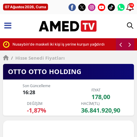
12
07 Ağustos 2026, Cuma
irdi
Nusaybin'de maskeli iki kişi iş yerine kurşun yağdırdı
/
Hisse Senedi Fiyatları
OTTO OTTO HOLDING
Son Güncelleme
FİYAT
16:28
178,00
DEĞİŞİM
HACİM(TL)
-1,87%
36.841.920,90