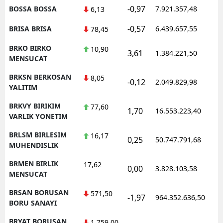
-0,97
BOSSA BOSSA
7.921.357,48
6,13
-0,57
BRISA BRISA
6.439.657,55
78,45
BRKO BIRKO
10,90
3,61
1.384.221,50
MENSUCAT
BRKSN BERKOSAN
8,05
-0,12
2.049.829,98
YALITIM
BRKVY BIRIKIM
77,60
1,70
16.553.223,40
VARLIK YONETIM
BRLSM BIRLESIM
16,17
0,25
50.747.791,68
MUHENDISLIK
BRMEN BIRLIK
17,62
0,00
3.828.103,58
MENSUCAT
BRSAN BORUSAN
571,50
-1,97
964.352.636,50
BORU SANAYI
BRYAT BORUSAN
1.759,00