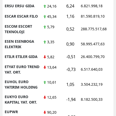
6,24
ERSU ERSU GIDA
6.821.998,18
24,16
1,16
ESCAR ESCAR FILO
81.590.819,10
45,34
ESCOM ESCORT
5,79
0,52
288.775.517,68
TEKNOLOJI
ESEN ESENBOGA
3,35
0,90
58.995.477,63
ELEKTRIK
-0,51
ETILR ETILER GIDA
26.400.799,70
5,82
ETYAT EURO TREND
13,64
-0,73
6.517.640,03
YAT. ORT.
EUHOL EURO
10,61
1,05
3.504.232,19
YATIRIM HOLDING
EUKYO EURO
12,65
-1,94
8.182.500,33
KAPITAL YAT. ORT.
EUPWR
90,20