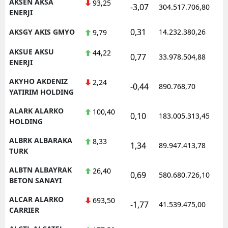
AKSEN AKSA
93,25
-3,07
304.517.706,80
ENERJI
0,31
AKSGY AKIS GMYO
14.232.380,26
9,79
AKSUE AKSU
44,22
0,77
33.978.504,88
ENERJI
AKYHO AKDENIZ
2,24
-0,44
890.768,70
YATIRIM HOLDING
ALARK ALARKO
100,40
0,10
183.005.313,45
HOLDING
ALBRK ALBARAKA
8,33
1,34
89.947.413,78
TURK
ALBTN ALBAYRAK
26,40
0,69
580.680.726,10
BETON SANAYI
ALCAR ALARKO
693,50
-1,77
41.539.475,00
CARRIER