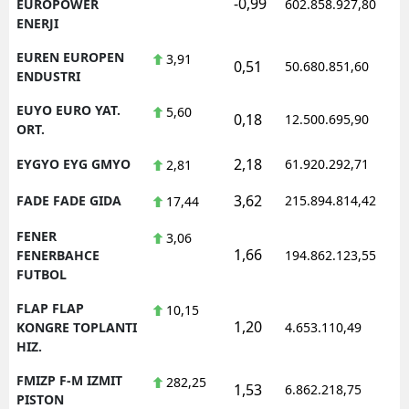
-0,99
EUROPOWER
602.858.927,80
ENERJI
EUREN EUROPEN
3,91
0,51
50.680.851,60
ENDUSTRI
EUYO EURO YAT.
5,60
0,18
12.500.695,90
ORT.
2,18
EYGYO EYG GMYO
61.920.292,71
2,81
3,62
FADE FADE GIDA
215.894.814,42
17,44
FENER
3,06
1,66
FENERBAHCE
194.862.123,55
FUTBOL
FLAP FLAP
10,15
1,20
KONGRE TOPLANTI
4.653.110,49
HIZ.
FMIZP F-M IZMIT
282,25
1,53
6.862.218,75
PISTON