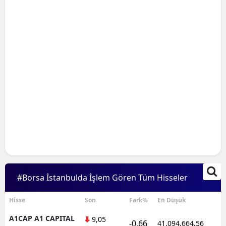
#Borsa İstanbulda İşlem Gören Tüm Hisseler
Hisse
Son
Fark%
En Düşük
A1CAP A1 CAPITAL
9,05
-0,66
41.094.664,56