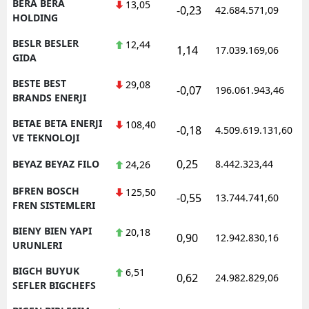
BERA BERA
13,05
-0,23
42.684.571,09
HOLDING
BESLR BESLER
12,44
1,14
17.039.169,06
GIDA
BESTE BEST
29,08
-0,07
196.061.943,46
BRANDS ENERJI
BETAE BETA ENERJI
108,40
-0,18
4.509.619.131,60
VE TEKNOLOJI
0,25
BEYAZ BEYAZ FILO
8.442.323,44
24,26
BFREN BOSCH
125,50
-0,55
13.744.741,60
FREN SISTEMLERI
BIENY BIEN YAPI
20,18
0,90
12.942.830,16
URUNLERI
BIGCH BUYUK
6,51
0,62
24.982.829,06
SEFLER BIGCHEFS