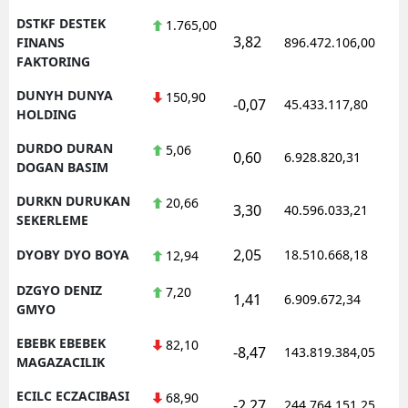
DSTKF DESTEK
1.765,00
3,82
FINANS
896.472.106,00
FAKTORING
DUNYH DUNYA
150,90
-0,07
45.433.117,80
HOLDING
DURDO DURAN
5,06
0,60
6.928.820,31
DOGAN BASIM
DURKN DURUKAN
20,66
3,30
40.596.033,21
SEKERLEME
2,05
DYOBY DYO BOYA
18.510.668,18
12,94
DZGYO DENIZ
7,20
1,41
6.909.672,34
GMYO
EBEBK EBEBEK
82,10
-8,47
143.819.384,05
MAGAZACILIK
ECILC ECZACIBASI
68,90
-2,27
244.764.151,25