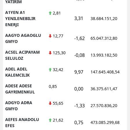
YATIRIM
A1YEN A1
2,81
3,31
YENILENEBILIR
38.684.151,20
ENERJI
AAGYO AGAOGLU
12,77
-1,62
65.047.312,80
GMYO
ACSEL ACIPAYAM
125,30
-0,08
13.993.182,50
SELULOZ
ADEL ADEL
32,42
9,97
147.645.408,54
KALEMCILIK
ADESE ADESE
0,85
0,00
36.375.611,47
GAYRIMENKUL
ADGYO ADRA
55,65
-1,33
27.570.836,20
GMYO
AEFES ANADOLU
21,62
0,75
473.085.299,68
EFES