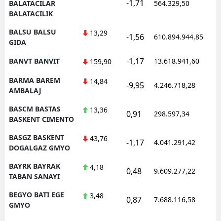
-1,71
BALATACILAR
564.329,50
BALATACILIK
BALSU BALSU
13,29
-1,56
610.894.944,85
GIDA
-1,17
BANVT BANVIT
13.618.941,60
159,90
BARMA BAREM
14,84
-9,95
4.246.718,28
AMBALAJ
BASCM BASTAS
13,36
0,91
298.597,34
BASKENT CIMENTO
BASGZ BASKENT
43,76
-1,17
4.041.291,42
DOGALGAZ GMYO
BAYRK BAYRAK
4,18
0,48
9.609.277,22
TABAN SANAYI
BEGYO BATI EGE
3,48
0,87
7.688.116,58
GMYO