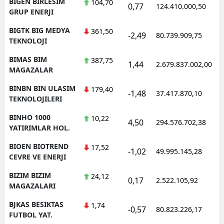
BIGEN BIRLESIM
104,70
0,77
124.410.000,50
GRUP ENERJI
BIGTK BIG MEDYA
361,50
-2,49
80.739.909,75
TEKNOLOJI
BIMAS BIM
387,75
1,44
2.679.837.002,00
MAGAZALAR
BINBN BIN ULASIM
179,40
-1,48
37.417.870,10
TEKNOLOJILERI
BINHO 1000
10,22
4,50
294.576.702,38
YATIRIMLAR HOL.
BIOEN BIOTREND
17,52
-1,02
49.995.145,28
CEVRE VE ENERJI
BIZIM BIZIM
24,12
0,17
2.522.105,92
MAGAZALARI
BJKAS BESIKTAS
1,74
-0,57
80.823.226,17
FUTBOL YAT.