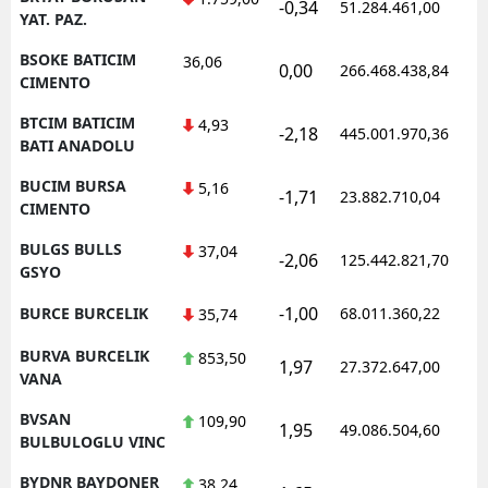
-0,34
51.284.461,00
YAT. PAZ.
BSOKE BATICIM
36,06
0,00
266.468.438,84
CIMENTO
BTCIM BATICIM
4,93
-2,18
445.001.970,36
BATI ANADOLU
BUCIM BURSA
5,16
-1,71
23.882.710,04
CIMENTO
BULGS BULLS
37,04
-2,06
125.442.821,70
GSYO
-1,00
BURCE BURCELIK
68.011.360,22
35,74
BURVA BURCELIK
853,50
1,97
27.372.647,00
VANA
BVSAN
109,90
1,95
49.086.504,60
BULBULOGLU VINC
BYDNR BAYDONER
38,24