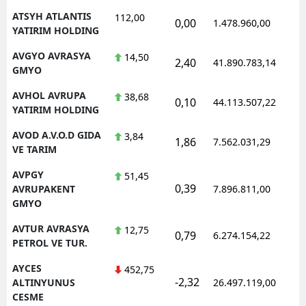
ATSYH ATLANTIS
112,00
0,00
1.478.960,00
YATIRIM HOLDING
AVGYO AVRASYA
14,50
2,40
41.890.783,14
GMYO
AVHOL AVRUPA
38,68
0,10
44.113.507,22
YATIRIM HOLDING
AVOD A.V.O.D GIDA
3,84
1,86
7.562.031,29
VE TARIM
AVPGY
51,45
0,39
AVRUPAKENT
7.896.811,00
GMYO
AVTUR AVRASYA
12,75
0,79
6.274.154,22
PETROL VE TUR.
AYCES
452,75
-2,32
ALTINYUNUS
26.497.119,00
CESME