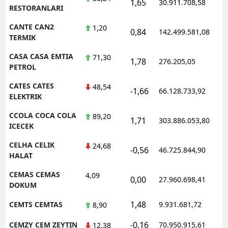
1,65
30.911.708,58
RESTORANLARI
CANTE CAN2
1,20
0,84
142.499.581,08
TERMIK
CASA CASA EMTIA
71,30
1,78
276.205,05
PETROL
CATES CATES
48,54
-1,66
66.128.733,92
ELEKTRIK
CCOLA COCA COLA
89,20
1,71
303.886.053,80
ICECEK
CELHA CELIK
24,68
-0,56
46.725.844,90
HALAT
CEMAS CEMAS
4,09
0,00
27.960.698,41
DOKUM
1,48
CEMTS CEMTAS
9.931.681,72
8,90
-0,16
CEMZY CEM ZEYTIN
70.950.915,61
12,38