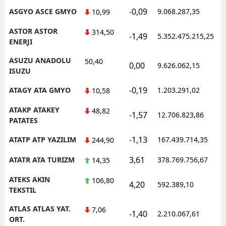
-0,09
ASGYO ASCE GMYO
9.068.287,35
10,99
ASTOR ASTOR
314,50
-1,49
5.352.475.215,25
ENERJI
ASUZU ANADOLU
50,40
0,00
9.626.062,15
ISUZU
-0,19
ATAGY ATA GMYO
1.203.291,02
10,58
ATAKP ATAKEY
48,82
-1,57
12.706.823,86
PATATES
-1,13
ATATP ATP YAZILIM
167.439.714,35
244,90
3,61
ATATR ATA TURIZM
378.769.756,67
14,35
ATEKS AKIN
106,80
4,20
592.389,10
TEKSTIL
ATLAS ATLAS YAT.
7,06
-1,40
2.210.067,61
ORT.