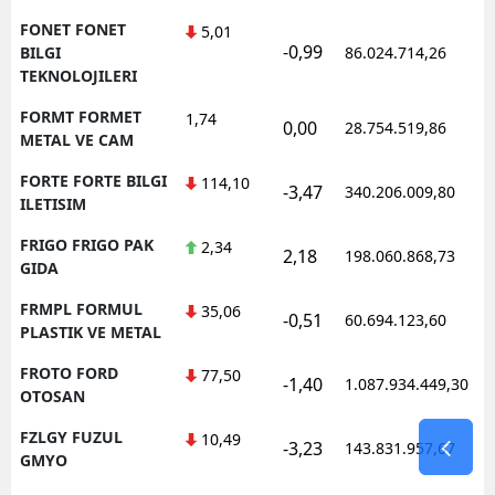
FONET FONET
5,01
-0,99
BILGI
86.024.714,26
TEKNOLOJILERI
FORMT FORMET
1,74
0,00
28.754.519,86
METAL VE CAM
FORTE FORTE BILGI
114,10
-3,47
340.206.009,80
ILETISIM
FRIGO FRIGO PAK
2,34
2,18
198.060.868,73
GIDA
FRMPL FORMUL
35,06
-0,51
60.694.123,60
PLASTIK VE METAL
FROTO FORD
77,50
-1,40
1.087.934.449,30
OTOSAN
FZLGY FUZUL
10,49
-3,23
143.831.957,67
GMYO