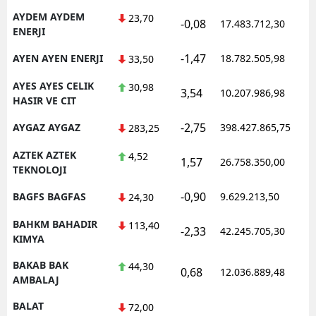
AYDEM AYDEM
23,70
-0,08
17.483.712,30
ENERJI
-1,47
AYEN AYEN ENERJI
18.782.505,98
33,50
AYES AYES CELIK
30,98
3,54
10.207.986,98
HASIR VE CIT
-2,75
AYGAZ AYGAZ
398.427.865,75
283,25
AZTEK AZTEK
4,52
1,57
26.758.350,00
TEKNOLOJI
-0,90
BAGFS BAGFAS
9.629.213,50
24,30
BAHKM BAHADIR
113,40
-2,33
42.245.705,30
KIMYA
BAKAB BAK
44,30
0,68
12.036.889,48
AMBALAJ
BALAT
72,00