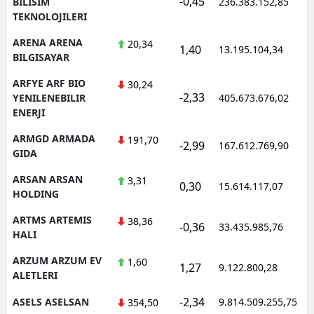
-0,45
BILISIM
236.383.152,85
TEKNOLOJILERI
ARENA ARENA
20,34
1,40
13.195.104,34
BILGISAYAR
ARFYE ARF BIO
30,24
-2,33
YENILENEBILIR
405.673.676,02
ENERJI
ARMGD ARMADA
191,70
-2,99
167.612.769,90
GIDA
ARSAN ARSAN
3,31
0,30
15.614.117,07
HOLDING
ARTMS ARTEMIS
38,36
-0,36
33.435.985,76
HALI
ARZUM ARZUM EV
1,60
1,27
9.122.800,28
ALETLERI
-2,34
ASELS ASELSAN
9.814.509.255,75
354,50