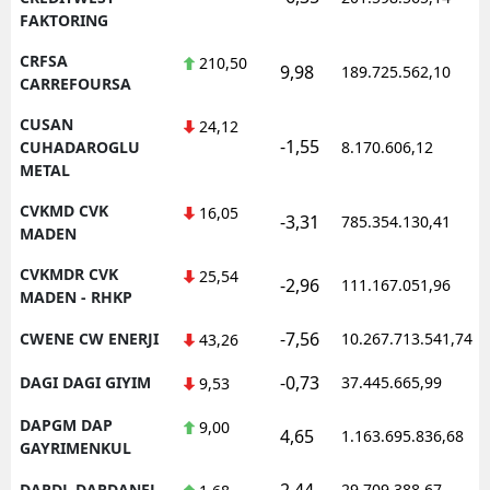
FAKTORING
CRFSA
210,50
9,98
189.725.562,10
CARREFOURSA
CUSAN
24,12
-1,55
CUHADAROGLU
8.170.606,12
METAL
CVKMD CVK
16,05
-3,31
785.354.130,41
MADEN
CVKMDR CVK
25,54
-2,96
111.167.051,96
MADEN - RHKP
-7,56
CWENE CW ENERJI
10.267.713.541,74
43,26
-0,73
DAGI DAGI GIYIM
37.445.665,99
9,53
DAPGM DAP
9,00
4,65
1.163.695.836,68
GAYRIMENKUL
2,44
DARDL DARDANEL
29.709.388,67