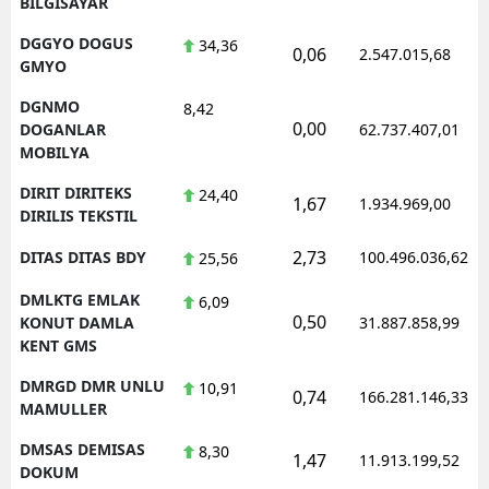
BILGISAYAR
DGGYO DOGUS
34,36
0,06
2.547.015,68
GMYO
DGNMO
8,42
0,00
DOGANLAR
62.737.407,01
MOBILYA
DIRIT DIRITEKS
24,40
1,67
1.934.969,00
DIRILIS TEKSTIL
2,73
DITAS DITAS BDY
100.496.036,62
25,56
DMLKTG EMLAK
6,09
0,50
KONUT DAMLA
31.887.858,99
KENT GMS
DMRGD DMR UNLU
10,91
0,74
166.281.146,33
MAMULLER
DMSAS DEMISAS
8,30
1,47
11.913.199,52
DOKUM