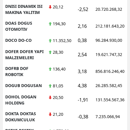
DNISI DINAMIK ISI
20,12
-2,52
20.720.268,32
MAKINA YALITIM
DOAS DOGUS
194,30
2,16
212.181.643,20
OTOMOTIV
0,38
DOCO DO-CO
96.284.930,00
11.352,50
DOFER DOFER YAPI
28,30
2,54
19.621.747,32
MALZEMELERI
DOFRB DOF
136,40
3,18
856.816.246,40
ROBOTIK
4,38
DOGUB DOGUSAN
26.285.582,45
81,05
DOHOL DOGAN
20,50
-1,91
131.554.567,36
HOLDING
DOKTA DOKTAS
21,20
-0,38
7.235.066,94
DOKUMCULUK