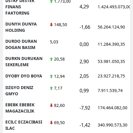
DSTKF DESTEK
1.773,00
4,29
FINANS
1.424.493.073,00
FAKTORING
DUNYH DUNYA
148,50
-1,66
56.264.124,90
HOLDING
DURDO DURAN
5,03
0,00
11.284.390,35
DOGAN BASIM
DURKN DURUKAN
20,58
2,90
53.981.050,35
SEKERLEME
2,05
DYOBY DYO BOYA
23.927.218,75
12,94
DZGYO DENIZ
7,17
0,99
7.911.539,74
GMYO
EBEBK EBEBEK
82,60
-7,92
174.464.082,00
MAGAZACILIK
ECILC ECZACIBASI
69,50
-1,42
340.990.573,30
ILAC