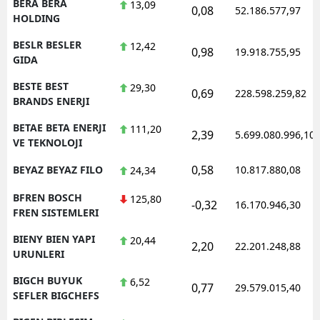
BERA BERA
13,09
0,08
52.186.577,97
HOLDING
BESLR BESLER
12,42
0,98
19.918.755,95
GIDA
BESTE BEST
29,30
0,69
228.598.259,82
BRANDS ENERJI
BETAE BETA ENERJI
111,20
2,39
5.699.080.996,10
VE TEKNOLOJI
0,58
BEYAZ BEYAZ FILO
10.817.880,08
24,34
BFREN BOSCH
125,80
-0,32
16.170.946,30
FREN SISTEMLERI
BIENY BIEN YAPI
20,44
2,20
22.201.248,88
URUNLERI
BIGCH BUYUK
6,52
0,77
29.579.015,40
SEFLER BIGCHEFS