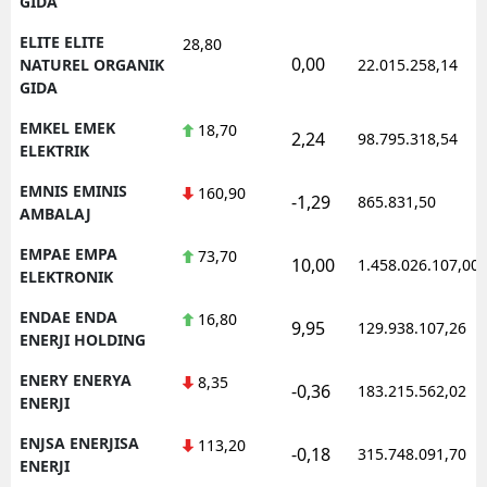
GIDA
ELITE ELITE
28,80
0,00
NATUREL ORGANIK
22.015.258,14
GIDA
EMKEL EMEK
18,70
2,24
98.795.318,54
ELEKTRIK
EMNIS EMINIS
160,90
-1,29
865.831,50
AMBALAJ
EMPAE EMPA
73,70
10,00
1.458.026.107,00
ELEKTRONIK
ENDAE ENDA
16,80
9,95
129.938.107,26
ENERJI HOLDING
ENERY ENERYA
8,35
-0,36
183.215.562,02
ENERJI
ENJSA ENERJISA
113,20
-0,18
315.748.091,70
ENERJI