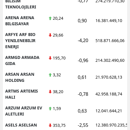
-0,77
BILISIM
274.219.710,30
TEKNOLOJILERI
ARENA ARENA
20,24
0,90
16.381.449,10
BILGISAYAR
ARFYE ARF BIO
29,66
-4,20
YENILENEBILIR
518.871.666,06
ENERJI
ARMGD ARMADA
195,70
-0,96
214.302.490,60
GIDA
ARSAN ARSAN
3,32
0,61
21.970.628,13
HOLDING
ARTMS ARTEMIS
38,20
-0,78
42.958.188,74
HALI
ARZUM ARZUM EV
1,59
0,63
12.041.644,21
ALETLERI
-2,55
ASELS ASELSAN
12.380.970.235,5
353,75