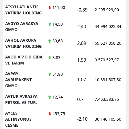
ATSYH ATLANTIS
111,00
-0,89
2.295.929,00
YATIRIM HOLDING
AVGYO AVRASYA
14,50
2,40
44.994.022,34
GMYO
AVHOL AVRUPA
39,68
2,69
69.627.858,26
YATIRIM HOLDING
AVOD A.V.O.D GIDA
3,83
1,59
9.570.527,97
VE TARIM
AVPGY
51,80
1,07
AVRUPAKENT
10.331.507,80
GMYO
AVTUR AVRASYA
12,74
0,71
7.463.383,75
PETROL VE TUR.
AYCES
453,75
-2,10
ALTINYUNUS
30.146.105,50
CESME