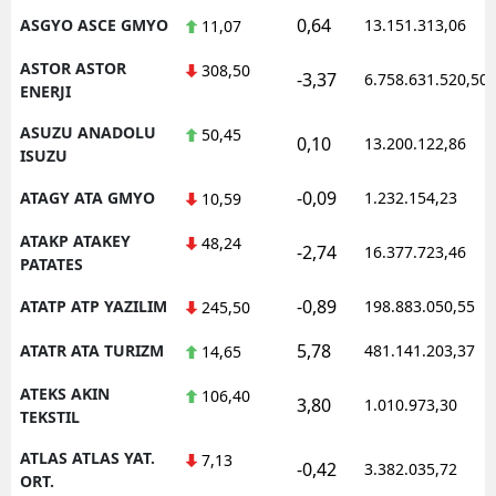
0,64
ASGYO ASCE GMYO
13.151.313,06
11,07
ASTOR ASTOR
308,50
-3,37
6.758.631.520,50
ENERJI
ASUZU ANADOLU
50,45
0,10
13.200.122,86
ISUZU
-0,09
ATAGY ATA GMYO
1.232.154,23
10,59
ATAKP ATAKEY
48,24
-2,74
16.377.723,46
PATATES
-0,89
ATATP ATP YAZILIM
198.883.050,55
245,50
5,78
ATATR ATA TURIZM
481.141.203,37
14,65
ATEKS AKIN
106,40
3,80
1.010.973,30
TEKSTIL
ATLAS ATLAS YAT.
7,13
-0,42
3.382.035,72
ORT.