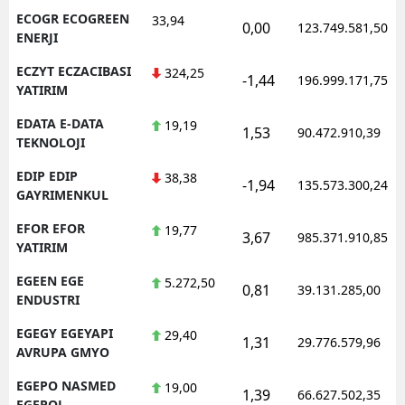
ECOGR ECOGREEN
33,94
0,00
123.749.581,50
ENERJI
ECZYT ECZACIBASI
324,25
-1,44
196.999.171,75
YATIRIM
EDATA E-DATA
19,19
1,53
90.472.910,39
TEKNOLOJI
EDIP EDIP
38,38
-1,94
135.573.300,24
GAYRIMENKUL
EFOR EFOR
19,77
3,67
985.371.910,85
YATIRIM
EGEEN EGE
5.272,50
0,81
39.131.285,00
ENDUSTRI
EGEGY EGEYAPI
29,40
1,31
29.776.579,96
AVRUPA GMYO
EGEPO NASMED
19,00
1,39
66.627.502,35
EGEPOL