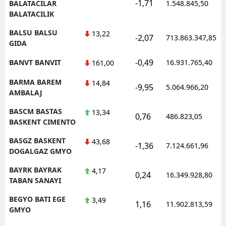
-1,71
BALATACILAR
1.548.845,50
BALATACILIK
BALSU BALSU
13,22
-2,07
713.863.347,85
GIDA
-0,49
BANVT BANVIT
16.931.765,40
161,00
BARMA BAREM
14,84
-9,95
5.064.966,20
AMBALAJ
BASCM BASTAS
13,34
0,76
486.823,05
BASKENT CIMENTO
BASGZ BASKENT
43,68
-1,36
7.124.661,96
DOGALGAZ GMYO
BAYRK BAYRAK
4,17
0,24
16.349.928,80
TABAN SANAYI
BEGYO BATI EGE
3,49
1,16
11.902.813,59
GMYO