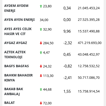
AYDEM AYDEM
23,80
0,34
21.045.453,24
ENERJI
0,00
AYEN AYEN ENERJI
27.525.395,28
34,00
AYES AYES CELIK
32,90
9,96
15.537.490,88
HASIR VE CIT
-2,32
AYGAZ AYGAZ
471.219.693,00
284,50
AZTEK AZTEK
4,47
0,45
43.048.452,97
TEKNOLOJI
-0,82
BAGFS BAGFAS
12.758.532,52
24,32
BAHKM BAHADIR
113,30
-2,41
50.717.086,70
KIMYA
BAKAB BAK
44,68
1,55
15.758.914,54
AMBALAJ
BALAT
72,00