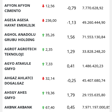
AFYON AFYON
12,56
-0,79
7.770.628,92
CIMENTO
AGESA AGESA
236,00
-1,13
49.260.444,90
HAYAT EMEKLILIK
AGHOL ANADOLU
35,26
1,56
71.553.130,84
GRUBU HOLDING
AGROT AGROTECH
2,35
1,29
33.828.248,20
TEKNOLOJI
AGYO ATAKULE
7,33
0,41
1.486.420,23
GMYO
AHGAZ AHLATCI
32,14
-0,25
45.407.680,74
DOGALGAZ
AHSGY AHES
19,36
1,79
29.155.635,80
GMYO
0,45
AKBNK AKBANK
7.971.197.000,85
67,40