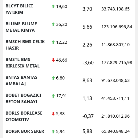
BLCYT BILICI
19,60
3,70
33.743.198,65
YATIRIM
BLUME BLUME
36,20
5,66
123.196.696,84
METAL KIMYA
BMSCH BMS CELIK
12,22
2,26
11.868.807,10
HASIR
BMSTL BMS
46,66
-3,60
177.829.715,98
BIRLESIK METAL
BNTAS BANTAS
6,80
8,63
91.678.048,63
AMBALAJ
BOBET BOGAZICI
17,91
1,13
41.453.711,11
BETON SANAYI
BORLS BORLEASE
5,38
-0,37
21.810.012,96
OTOMOTIV
5,88
BORSK BOR SEKER
65.840.848,24
5,94