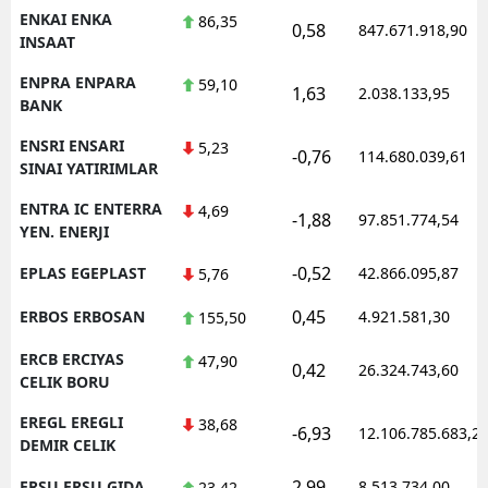
ENKAI ENKA
86,35
0,58
847.671.918,90
INSAAT
ENPRA ENPARA
59,10
1,63
2.038.133,95
BANK
ENSRI ENSARI
5,23
-0,76
114.680.039,61
SINAI YATIRIMLAR
ENTRA IC ENTERRA
4,69
-1,88
97.851.774,54
YEN. ENERJI
-0,52
EPLAS EGEPLAST
42.866.095,87
5,76
0,45
ERBOS ERBOSAN
4.921.581,30
155,50
ERCB ERCIYAS
47,90
0,42
26.324.743,60
CELIK BORU
EREGL EREGLI
38,68
-6,93
12.106.785.683,2
DEMIR CELIK
2,99
ERSU ERSU GIDA
8.513.734,00
23,42