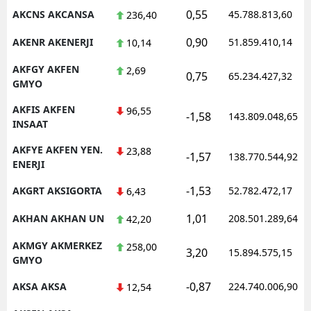
0,55
AKCNS AKCANSA
45.788.813,60
236,40
0,90
AKENR AKENERJI
51.859.410,14
10,14
AKFGY AKFEN
2,69
0,75
65.234.427,32
GMYO
AKFIS AKFEN
96,55
-1,58
143.809.048,65
INSAAT
AKFYE AKFEN YEN.
23,88
-1,57
138.770.544,92
ENERJI
-1,53
AKGRT AKSIGORTA
52.782.472,17
6,43
1,01
AKHAN AKHAN UN
208.501.289,64
42,20
AKMGY AKMERKEZ
258,00
3,20
15.894.575,15
GMYO
-0,87
AKSA AKSA
224.740.006,90
12,54