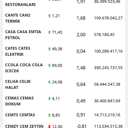
1,91
36.399.523,46
RESTORANLARI
CANTE CAN2
1,21
1,68
199.678.042,27
TERMIK
CASA CASA EMTIA
71,45
2,00
578.180,45
PETROL
CATES CATES
49,38
0,04
100.286.417,16
ELEKTRIK
CCOLA COCA COLA
89,00
1,48
390.245.737,55
ICECEK
CELHA CELIK
24,98
0,64
58.444.547,38
HALAT
CEMAS CEMAS
4,11
0,49
36.400.847,69
DOKUM
0,91
CEMTS CEMTAS
14.713.219,16
8,85
-0,81
CEMZY CEM ZEYTIN
113.034.515,38
12,30