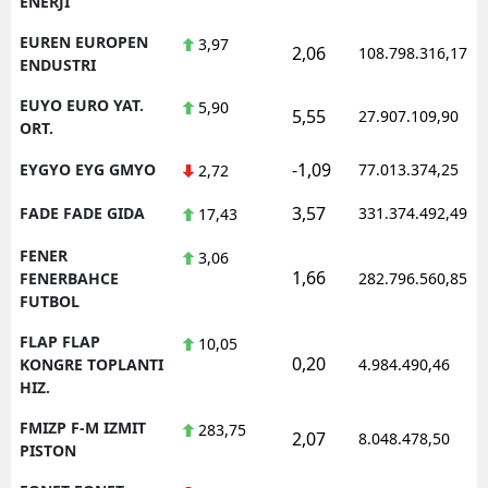
ENERJI
EUREN EUROPEN
3,97
2,06
108.798.316,17
ENDUSTRI
EUYO EURO YAT.
5,90
5,55
27.907.109,90
ORT.
-1,09
EYGYO EYG GMYO
77.013.374,25
2,72
3,57
FADE FADE GIDA
331.374.492,49
17,43
FENER
3,06
1,66
FENERBAHCE
282.796.560,85
FUTBOL
FLAP FLAP
10,05
0,20
KONGRE TOPLANTI
4.984.490,46
HIZ.
FMIZP F-M IZMIT
283,75
2,07
8.048.478,50
PISTON