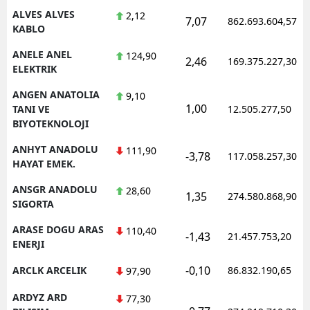
ALVES ALVES
2,12
7,07
862.693.604,57
KABLO
ANELE ANEL
124,90
2,46
169.375.227,30
ELEKTRIK
ANGEN ANATOLIA
9,10
1,00
TANI VE
12.505.277,50
BIYOTEKNOLOJI
ANHYT ANADOLU
111,90
-3,78
117.058.257,30
HAYAT EMEK.
ANSGR ANADOLU
28,60
1,35
274.580.868,90
SIGORTA
ARASE DOGU ARAS
110,40
-1,43
21.457.753,20
ENERJI
-0,10
ARCLK ARCELIK
86.832.190,65
97,90
ARDYZ ARD
77,30