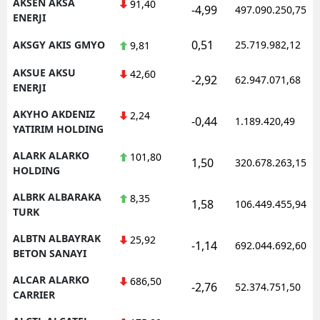
AKSEN AKSA
91,40
-4,99
497.090.250,75
ENERJI
0,51
AKSGY AKIS GMYO
25.719.982,12
9,81
AKSUE AKSU
42,60
-2,92
62.947.071,68
ENERJI
AKYHO AKDENIZ
2,24
-0,44
1.189.420,49
YATIRIM HOLDING
ALARK ALARKO
101,80
1,50
320.678.263,15
HOLDING
ALBRK ALBARAKA
8,35
1,58
106.449.455,94
TURK
ALBTN ALBAYRAK
25,92
-1,14
692.044.692,60
BETON SANAYI
ALCAR ALARKO
686,50
-2,76
52.374.751,50
CARRIER