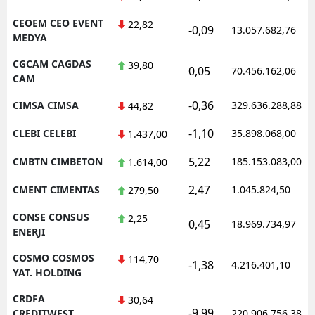
CEOEM CEO EVENT
22,82
-0,09
13.057.682,76
MEDYA
CGCAM CAGDAS
39,80
0,05
70.456.162,06
CAM
-0,36
CIMSA CIMSA
329.636.288,88
44,82
-1,10
CLEBI CELEBI
35.898.068,00
1.437,00
5,22
CMBTN CIMBETON
185.153.083,00
1.614,00
2,47
CMENT CIMENTAS
1.045.824,50
279,50
CONSE CONSUS
2,25
0,45
18.969.734,97
ENERJI
COSMO COSMOS
114,70
-1,38
4.216.401,10
YAT. HOLDING
CRDFA
30,64
-9,99
CREDITWEST
220.906.756,38