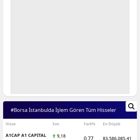
#Borsa İstanbulda İşlem Gören Tüm Hisseler
Hisse
Son
Fark%
En Düşük
A1CAP A1 CAPITAL
9,18
0,77
83.586.085,41