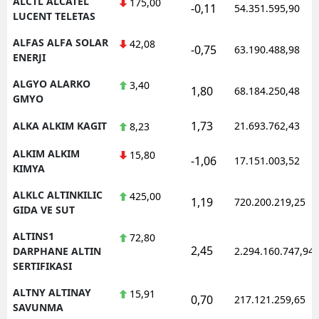
ALCTL ALCATEL
175,00
-0,11
54.351.595,90
LUCENT TELETAS
ALFAS ALFA SOLAR
42,08
-0,75
63.190.488,98
ENERJI
ALGYO ALARKO
3,40
1,80
68.184.250,48
GMYO
1,73
ALKA ALKIM KAGIT
21.693.762,43
8,23
ALKIM ALKIM
15,80
-1,06
17.151.003,52
KIMYA
ALKLC ALTINKILIC
425,00
1,19
720.200.219,25
GIDA VE SUT
ALTINS1
72,80
2,45
DARPHANE ALTIN
2.294.160.747,94
SERTIFIKASI
ALTNY ALTINAY
15,91
0,70
217.121.259,65
SAVUNMA