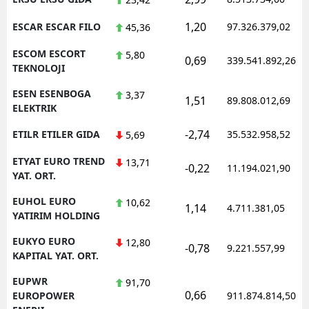
1,20
ESCAR ESCAR FILO
97.326.379,02
45,36
ESCOM ESCORT
5,80
0,69
339.541.892,26
TEKNOLOJI
ESEN ESENBOGA
3,37
1,51
89.808.012,69
ELEKTRIK
-2,74
ETILR ETILER GIDA
35.532.958,52
5,69
ETYAT EURO TREND
13,71
-0,22
11.194.021,90
YAT. ORT.
EUHOL EURO
10,62
1,14
4.711.381,05
YATIRIM HOLDING
EUKYO EURO
12,80
-0,78
9.221.557,99
KAPITAL YAT. ORT.
EUPWR
91,70
0,66
EUROPOWER
911.874.814,50