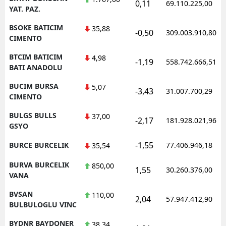
0,11
69.110.225,00
YAT. PAZ.
BSOKE BATICIM
35,88
-0,50
309.003.910,80
CIMENTO
BTCIM BATICIM
4,98
-1,19
558.742.666,51
BATI ANADOLU
BUCIM BURSA
5,07
-3,43
31.007.700,29
CIMENTO
BULGS BULLS
37,00
-2,17
181.928.021,96
GSYO
-1,55
BURCE BURCELIK
77.406.946,18
35,54
BURVA BURCELIK
850,00
1,55
30.260.376,00
VANA
BVSAN
110,00
2,04
57.947.412,90
BULBULOGLU VINC
BYDNR BAYDONER
38,34