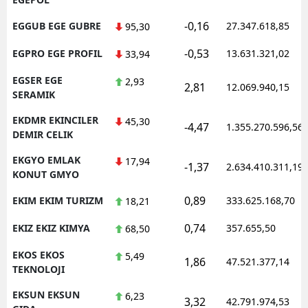
-0,16
EGGUB EGE GUBRE
27.347.618,85
95,30
-0,53
EGPRO EGE PROFIL
13.631.321,02
33,94
EGSER EGE
2,93
2,81
12.069.940,15
SERAMIK
EKDMR EKINCILER
45,30
-4,47
1.355.270.596,56
DEMIR CELIK
EKGYO EMLAK
17,94
-1,37
2.634.410.311,19
KONUT GMYO
0,89
EKIM EKIM TURIZM
333.625.168,70
18,21
0,74
EKIZ EKIZ KIMYA
357.655,50
68,50
EKOS EKOS
5,49
1,86
47.521.377,14
TEKNOLOJI
EKSUN EKSUN
6,23
3,32
42.791.974,53