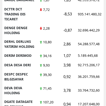
1,67
DCTTR DCT
7,72
-8,53
TRADING DIS
935.141.480,32
TICARET
DENGE DENGE
2,28
-0,87
32.696.442,29
HOLDING
DERHL DERLUKS
10,80
2,86
54.288.577,48
YATIRIM HOLDING
1,07
DERIM DERIMOD
5.189.445,68
34,16
3,98
DESA DESA DERI
92.715.206,17
9,93
DESPC DESPEC
39,30
0,92
36.201.759,66
BILGISAYAR
DEVA DEVA
71,45
3,78
33.764.732,60
HOLDING
DGATE DATAGATE
107,20
0,94
17.207.648,00