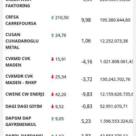
FAKTORING
CRFSA
210,50
9,98
195.380.644,60
CARREFOURSA
CUSAN
24,76
1,06
CUHADAROGLU
12.252.073,38
METAL
CVKMD CVK
15,91
-4,16
1.021.808.061,43
MADEN
CVKMDR CVK
25,34
-3,72
130.242.702,76
MADEN - RHKP
-9,83
CWENE CW ENERJI
12.159.626.735,6
42,20
-0,83
DAGI DAGI GIYIM
52.951.670,71
9,52
DAPGM DAP
9,05
5,23
1.596.553.324,02
GAYRIMENKUL
1,83
DARDL DARDANEL
42.553.370,12