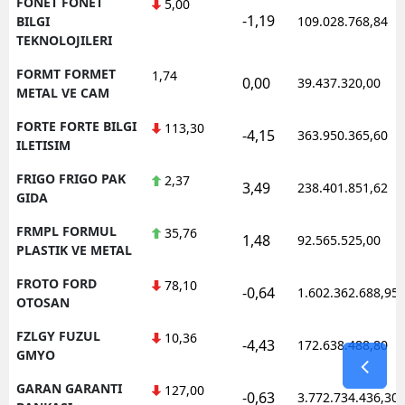
FONET FONET
5,00
-1,19
BILGI
109.028.768,84
TEKNOLOJILERI
FORMT FORMET
1,74
0,00
39.437.320,00
METAL VE CAM
FORTE FORTE BILGI
113,30
-4,15
363.950.365,60
ILETISIM
FRIGO FRIGO PAK
2,37
3,49
238.401.851,62
GIDA
FRMPL FORMUL
35,76
1,48
92.565.525,00
PLASTIK VE METAL
FROTO FORD
78,10
-0,64
1.602.362.688,95
OTOSAN
FZLGY FUZUL
10,36
-4,43
172.638.488,80
GMYO
GARAN GARANTI
127,00
-0,63
3.772.734.436,30