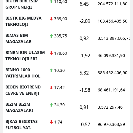
BIGEN BIRLESIM
110,60
6,45
204.572.111,80
GRUP ENERJI
BIGTK BIG MEDYA
363,00
-2,09
103.456.405,50
TEKNOLOJI
BIMAS BIM
385,75
0,92
3.513.897.605,75
MAGAZALAR
BINBN BIN ULASIM
178,60
-1,92
46.099.331,90
TEKNOLOJILERI
BINHO 1000
10,30
5,32
385.452.406,90
YATIRIMLAR HOL.
BIOEN BIOTREND
17,42
-1,58
68.461.191,64
CEVRE VE ENERJI
BIZIM BIZIM
24,30
0,91
3.572.297,46
MAGAZALARI
BJKAS BESIKTAS
1,74
-0,57
96.970.363,89
FUTBOL YAT.