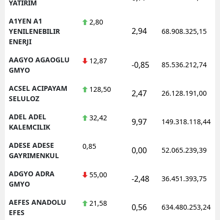
YATIRIM
A1YEN A1
2,80
2,94
YENILENEBILIR
68.908.325,15
ENERJI
AAGYO AGAOGLU
12,87
-0,85
85.536.212,74
GMYO
ACSEL ACIPAYAM
128,50
2,47
26.128.191,00
SELULOZ
ADEL ADEL
32,42
9,97
149.318.118,44
KALEMCILIK
ADESE ADESE
0,85
0,00
52.065.239,39
GAYRIMENKUL
ADGYO ADRA
55,00
-2,48
36.451.393,75
GMYO
AEFES ANADOLU
21,58
0,56
634.480.253,24
EFES