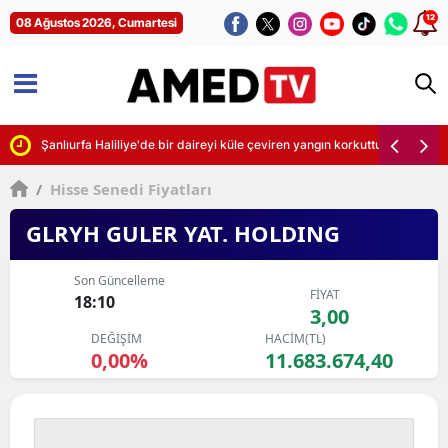
12
08 Ağustos 2026, Cumartesi
Şanlıurfa Haliliye'de bir daireyi küle çeviren yangın korkuttu
/
Hisse Senedi Fiyatları
GLRYH GULER YAT. HOLDING
Son Güncelleme
FİYAT
18:10
3,00
DEĞİŞİM
HACİM(TL)
0,00%
11.683.674,40