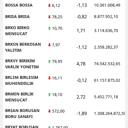
-1,13
BOSSA BOSSA
10.361.008,49
6,12
-0,82
BRISA BRISA
8.877.952,10
78,25
BRKO BIRKO
10,70
1,71
3.114.636,70
MENSUCAT
BRKSN BERKOSAN
7,97
-1,12
2.358.282,37
YALITIM
BRKVY BIRIKIM
79,95
4,78
74.542.532,65
VARLIK YONETIM
BRLSM BIRLESIM
16,11
-0,12
61.157.875,02
MUHENDISLIK
BRMEN BIRLIK
18,10
2,72
5.452.771,18
MENSUCAT
BRSAN BORUSAN
572,00
-1,89
1.308.264.872,50
BORU SANAYI
BRYAT BORUSAN
1.767,00