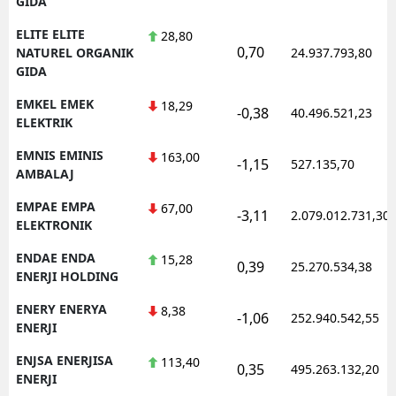
GIDA
ELITE ELITE
28,80
0,70
NATUREL ORGANIK
24.937.793,80
GIDA
EMKEL EMEK
18,29
-0,38
40.496.521,23
ELEKTRIK
EMNIS EMINIS
163,00
-1,15
527.135,70
AMBALAJ
EMPAE EMPA
67,00
-3,11
2.079.012.731,30
ELEKTRONIK
ENDAE ENDA
15,28
0,39
25.270.534,38
ENERJI HOLDING
ENERY ENERYA
8,38
-1,06
252.940.542,55
ENERJI
ENJSA ENERJISA
113,40
0,35
495.263.132,20
ENERJI