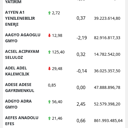
YATIRIM
A1YEN A1
2,72
0,37
YENILENEBILIR
39.223.614,80
ENERJI
AAGYO AGAOGLU
12,98
-2,19
82.916.817,33
GMYO
ACSEL ACIPAYAM
125,40
0,32
14.782.542,00
SELULOZ
ADEL ADEL
29,48
-0,14
36.025.357,50
KALEMCILIK
ADESE ADESE
0,85
0,00
47.888.896,78
GAYRIMENKUL
ADGYO ADRA
56,40
2,45
52.579.398,20
GMYO
AEFES ANADOLU
21,46
0,66
861.993.485,64
EFES