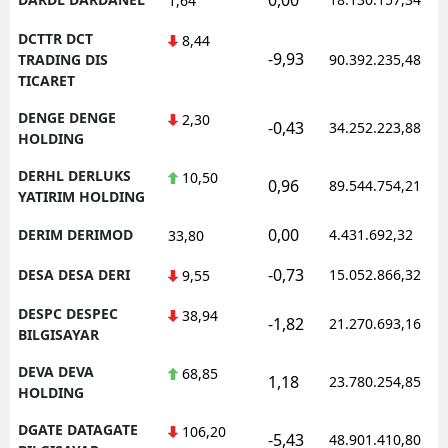
1,64
DCTTR DCT
8,44
-9,93
TRADING DIS
90.392.235,48
TICARET
DENGE DENGE
2,30
-0,43
34.252.223,88
HOLDING
DERHL DERLUKS
10,50
0,96
89.544.754,21
YATIRIM HOLDING
0,00
DERIM DERIMOD
4.431.692,32
33,80
-0,73
DESA DESA DERI
15.052.866,32
9,55
DESPC DESPEC
38,94
-1,82
21.270.693,16
BILGISAYAR
DEVA DEVA
68,85
1,18
23.780.254,85
HOLDING
DGATE DATAGATE
106,20
-5,43
48.901.410,80