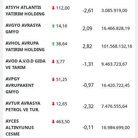
ATSYH ATLANTIS
112,00
-2,61
3.085.919,00
YATIRIM HOLDING
AVGYO AVRASYA
14,16
2,09
16.466.828,19
GMYO
AVHOL AVRUPA
38,64
2,82
101.568.132,16
YATIRIM HOLDING
AVOD A.V.O.D GIDA
3,77
-1,31
9.463.723,67
VE TARIM
AVPGY
51,25
-0,97
AVRUPAKENT
16.420.722,45
GMYO
AVTUR AVRASYA
12,65
-2,32
7.476.555,64
PETROL VE TUR.
AYCES
463,50
-0,11
ALTINYUNUS
16.984.699,00
CESME