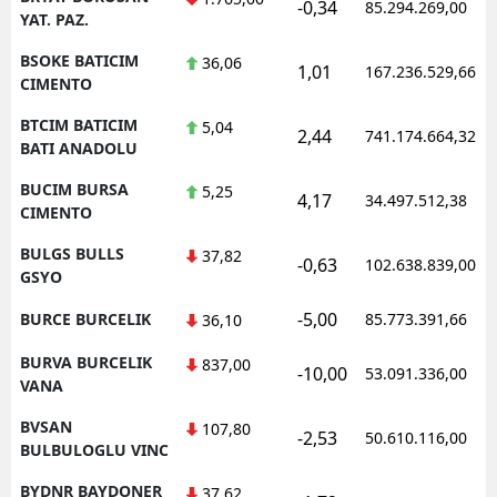
-0,34
85.294.269,00
YAT. PAZ.
BSOKE BATICIM
36,06
1,01
167.236.529,66
CIMENTO
BTCIM BATICIM
5,04
2,44
741.174.664,32
BATI ANADOLU
BUCIM BURSA
5,25
4,17
34.497.512,38
CIMENTO
BULGS BULLS
37,82
-0,63
102.638.839,00
GSYO
-5,00
BURCE BURCELIK
85.773.391,66
36,10
BURVA BURCELIK
837,00
-10,00
53.091.336,00
VANA
BVSAN
107,80
-2,53
50.610.116,00
BULBULOGLU VINC
BYDNR BAYDONER
37,62