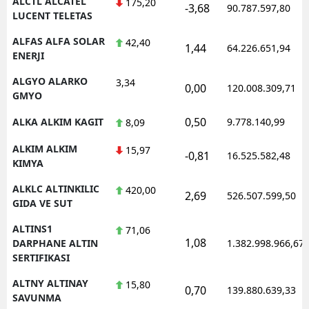
ALCTL ALCATEL
175,20
-3,68
90.787.597,80
LUCENT TELETAS
ALFAS ALFA SOLAR
42,40
1,44
64.226.651,94
ENERJI
ALGYO ALARKO
3,34
0,00
120.008.309,71
GMYO
0,50
ALKA ALKIM KAGIT
9.778.140,99
8,09
ALKIM ALKIM
15,97
-0,81
16.525.582,48
KIMYA
ALKLC ALTINKILIC
420,00
2,69
526.507.599,50
GIDA VE SUT
ALTINS1
71,06
1,08
DARPHANE ALTIN
1.382.998.966,67
SERTIFIKASI
ALTNY ALTINAY
15,80
0,70
139.880.639,33
SAVUNMA