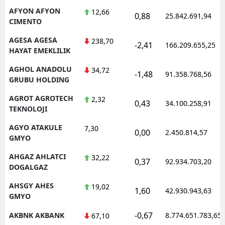
AFYON AFYON
12,66
0,88
25.842.691,94
CIMENTO
AGESA AGESA
238,70
-2,41
166.209.655,25
HAYAT EMEKLILIK
AGHOL ANADOLU
34,72
-1,48
91.358.768,56
GRUBU HOLDING
AGROT AGROTECH
2,32
0,43
34.100.258,91
TEKNOLOJI
AGYO ATAKULE
7,30
0,00
2.450.814,57
GMYO
AHGAZ AHLATCI
32,22
0,37
92.934.703,20
DOGALGAZ
AHSGY AHES
19,02
1,60
42.930.943,63
GMYO
-0,67
AKBNK AKBANK
8.774.651.783,65
67,10