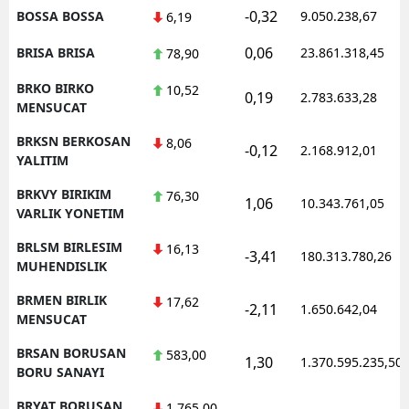
-0,32
BOSSA BOSSA
9.050.238,67
6,19
0,06
BRISA BRISA
23.861.318,45
78,90
BRKO BIRKO
10,52
0,19
2.783.633,28
MENSUCAT
BRKSN BERKOSAN
8,06
-0,12
2.168.912,01
YALITIM
BRKVY BIRIKIM
76,30
1,06
10.343.761,05
VARLIK YONETIM
BRLSM BIRLESIM
16,13
-3,41
180.313.780,26
MUHENDISLIK
BRMEN BIRLIK
17,62
-2,11
1.650.642,04
MENSUCAT
BRSAN BORUSAN
583,00
1,30
1.370.595.235,50
BORU SANAYI
BRYAT BORUSAN
1.765,00