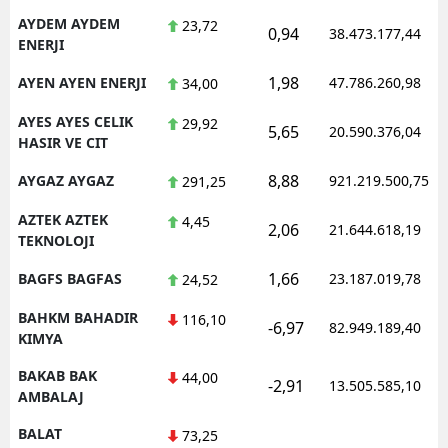
AYDEM AYDEM
23,72
0,94
38.473.177,44
ENERJI
1,98
AYEN AYEN ENERJI
47.786.260,98
34,00
AYES AYES CELIK
29,92
5,65
20.590.376,04
HASIR VE CIT
8,88
AYGAZ AYGAZ
921.219.500,75
291,25
AZTEK AZTEK
4,45
2,06
21.644.618,19
TEKNOLOJI
1,66
BAGFS BAGFAS
23.187.019,78
24,52
BAHKM BAHADIR
116,10
-6,97
82.949.189,40
KIMYA
BAKAB BAK
44,00
-2,91
13.505.585,10
AMBALAJ
BALAT
73,25