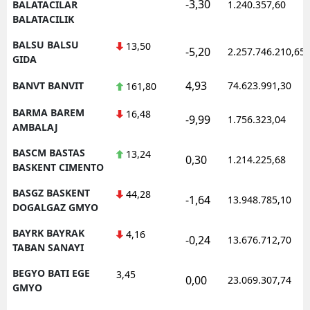
-3,30
BALATACILAR
1.240.357,60
BALATACILIK
BALSU BALSU
13,50
-5,20
2.257.746.210,65
GIDA
4,93
BANVT BANVIT
74.623.991,30
161,80
BARMA BAREM
16,48
-9,99
1.756.323,04
AMBALAJ
BASCM BASTAS
13,24
0,30
1.214.225,68
BASKENT CIMENTO
BASGZ BASKENT
44,28
-1,64
13.948.785,10
DOGALGAZ GMYO
BAYRK BAYRAK
4,16
-0,24
13.676.712,70
TABAN SANAYI
BEGYO BATI EGE
3,45
0,00
23.069.307,74
GMYO