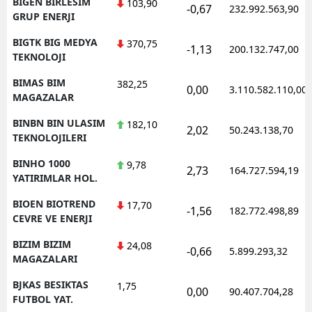
BIGEN BIRLESIM
103,90
-0,67
232.992.563,90
GRUP ENERJI
BIGTK BIG MEDYA
370,75
-1,13
200.132.747,00
TEKNOLOJI
BIMAS BIM
382,25
0,00
3.110.582.110,00
MAGAZALAR
BINBN BIN ULASIM
182,10
2,02
50.243.138,70
TEKNOLOJILERI
BINHO 1000
9,78
2,73
164.727.594,19
YATIRIMLAR HOL.
BIOEN BIOTREND
17,70
-1,56
182.772.498,89
CEVRE VE ENERJI
BIZIM BIZIM
24,08
-0,66
5.899.293,32
MAGAZALARI
BJKAS BESIKTAS
1,75
0,00
90.407.704,28
FUTBOL YAT.