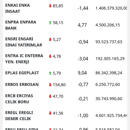
ENKAI ENKA
85,85
-1,44
1.406.379.320,00
INSAAT
ENPRA ENPARA
58,15
4,77
4.500.206,15
BANK
ENSRI ENSARI
5,27
-0,94
93.523.737,63
SINAI YATIRIMLAR
ENTRA IC ENTERRA
4,78
-3,04
192.305.165,29
YEN. ENERJI
9,04
EPLAS EGEPLAST
86.342.398,24
5,79
-0,77
ERBOS ERBOSAN
6.250.772,60
154,80
ERCB ERCIYAS
47,70
-0,21
30.743.990,60
CELIK BORU
EREGL EREGLI
41,56
-1,00
4.601.925.734,44
DEMIR CELIK
-0,96
ERSU ERSU GIDA
5.516.582,04
22,74