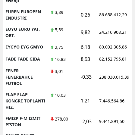
ENERJI
EUREN EUROPEN
3,89
0,26
86.658.412,29
ENDUSTRI
EUYO EURO YAT.
5,59
9,82
24.216.908,21
ORT.
6,18
EYGYO EYG GMYO
80.092.305,86
2,75
8,93
FADE FADE GIDA
82.152.795,81
16,83
FENER
3,01
-0,33
FENERBAHCE
238.030.015,39
FUTBOL
FLAP FLAP
10,03
1,21
KONGRE TOPLANTI
7.446.564,86
HIZ.
FMIZP F-M IZMIT
278,00
-2,03
9.441.891,50
PISTON