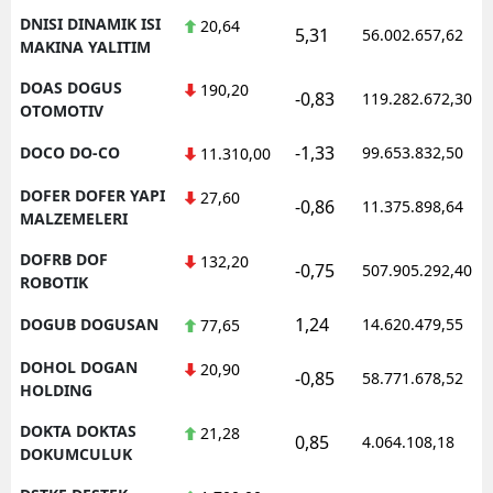
DNISI DINAMIK ISI
20,64
5,31
56.002.657,62
MAKINA YALITIM
DOAS DOGUS
190,20
-0,83
119.282.672,30
OTOMOTIV
-1,33
DOCO DO-CO
99.653.832,50
11.310,00
DOFER DOFER YAPI
27,60
-0,86
11.375.898,64
MALZEMELERI
DOFRB DOF
132,20
-0,75
507.905.292,40
ROBOTIK
1,24
DOGUB DOGUSAN
14.620.479,55
77,65
DOHOL DOGAN
20,90
-0,85
58.771.678,52
HOLDING
DOKTA DOKTAS
21,28
0,85
4.064.108,18
DOKUMCULUK