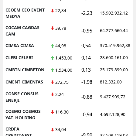
CEOEM CEO EVENT
22,84
-2,23
15.902.932,12
MEDYA
CGCAM CAGDAS
39,78
-0,95
64.277.660,44
CAM
0,54
CIMSA CIMSA
370.519.962,88
44,98
0,14
CLEBI CELEBI
28.600.161,00
1.453,00
0,13
CMBTN CIMBETON
25.179.899,00
1.534,00
-1,98
CMENT CIMENTAS
812.332,00
272,75
CONSE CONSUS
2,24
-0,88
9.427.909,72
ENERJI
COSMO COSMOS
116,30
-0,94
4.692.128,90
YAT. HOLDING
CRDFA
34,04
-9,99
CREDITWEST
32.509.119,08