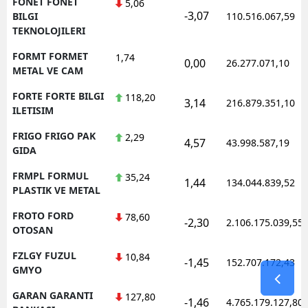
FONET FONET
5,06
-3,07
BILGI
110.516.067,59
TEKNOLOJILERI
FORMT FORMET
1,74
0,00
26.277.071,10
METAL VE CAM
FORTE FORTE BILGI
118,20
3,14
216.879.351,10
ILETISIM
FRIGO FRIGO PAK
2,29
4,57
43.998.587,19
GIDA
FRMPL FORMUL
35,24
1,44
134.044.839,52
PLASTIK VE METAL
FROTO FORD
78,60
-2,30
2.106.175.039,55
OTOSAN
FZLGY FUZUL
10,84
-1,45
152.707.172,43
GMYO
GARAN GARANTI
127,80
-1,46
4.765.179.127,80