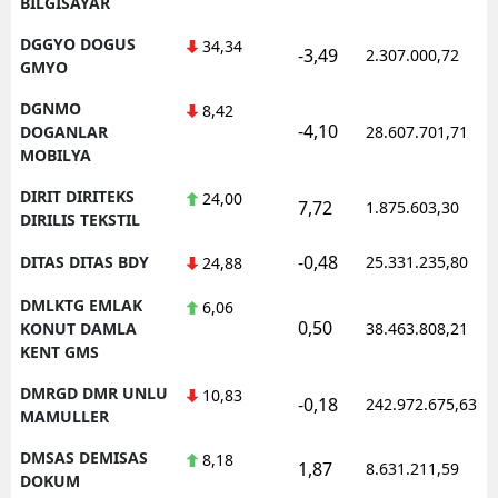
BILGISAYAR
DGGYO DOGUS
34,34
-3,49
2.307.000,72
GMYO
DGNMO
8,42
-4,10
DOGANLAR
28.607.701,71
MOBILYA
DIRIT DIRITEKS
24,00
7,72
1.875.603,30
DIRILIS TEKSTIL
-0,48
DITAS DITAS BDY
25.331.235,80
24,88
DMLKTG EMLAK
6,06
0,50
KONUT DAMLA
38.463.808,21
KENT GMS
DMRGD DMR UNLU
10,83
-0,18
242.972.675,63
MAMULLER
DMSAS DEMISAS
8,18
1,87
8.631.211,59
DOKUM