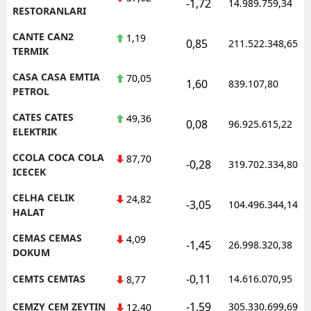
-1,72
14.989.759,34
RESTORANLARI
CANTE CAN2
1,19
0,85
211.522.348,65
TERMIK
CASA CASA EMTIA
70,05
1,60
839.107,80
PETROL
CATES CATES
49,36
0,08
96.925.615,22
ELEKTRIK
CCOLA COCA COLA
87,70
-0,28
319.702.334,80
ICECEK
CELHA CELIK
24,82
-3,05
104.496.344,14
HALAT
CEMAS CEMAS
4,09
-1,45
26.998.320,38
DOKUM
-0,11
CEMTS CEMTAS
14.616.070,95
8,77
-1,59
CEMZY CEM ZEYTIN
305.330.699,69
12,40