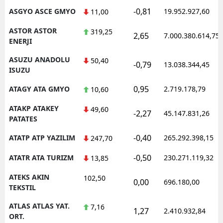
-0,81
ASGYO ASCE GMYO
19.952.927,60
11,00
ASTOR ASTOR
319,25
2,65
7.000.380.614,75
ENERJI
ASUZU ANADOLU
50,40
-0,79
13.038.344,45
ISUZU
0,95
ATAGY ATA GMYO
2.719.178,79
10,60
ATAKP ATAKEY
49,60
-2,27
45.147.831,26
PATATES
-0,40
ATATP ATP YAZILIM
265.292.398,15
247,70
-0,50
ATATR ATA TURIZM
230.271.119,32
13,85
ATEKS AKIN
102,50
0,00
696.180,00
TEKSTIL
ATLAS ATLAS YAT.
7,16
1,27
2.410.932,84
ORT.