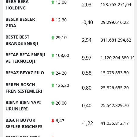
BERA BERA
13,08
2,03
153.753.271,04
HOLDING
BESLR BESLER
12,30
-0,40
29.299.616,22
GIDA
BESTE BEST
29,10
2,54
311.681.294,62
BRANDS ENERJI
BETAE BETA ENERJI
108,60
9,97
1.120.204.380,10
VE TEKNOLOJI
0,58
BEYAZ BEYAZ FILO
15.073.853,50
24,20
BFREN BOSCH
126,20
0,80
25.826.655,20
FREN SISTEMLERI
BIENY BIEN YAPI
20,00
0,40
25.542.329,70
URUNLERI
BIGCH BUYUK
6,47
-1,22
41.035.812,17
SEFLER BIGCHEFS