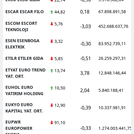
0,18
ESCAR ESCAR FILO
67.898.891,58
44,82
ESCOM ESCORT
5,76
-3,03
452.688.637,76
TEKNOLOJI
ESEN ESENBOGA
3,32
-0,30
83.952.739,11
ELEKTRIK
-0,51
ETILR ETILER GIDA
26.259.297,31
5,85
ETYAT EURO TREND
13,74
3,78
12.848.146,44
YAT. ORT.
EUHOL EURO
10,50
2,04
5.840.188,41
YATIRIM HOLDING
EUKYO EURO
12,90
-0,39
10.337.981,91
KAPITAL YAT. ORT.
EUPWR
91,10
-0,33
EUROPOWER
1.274.003.441,75