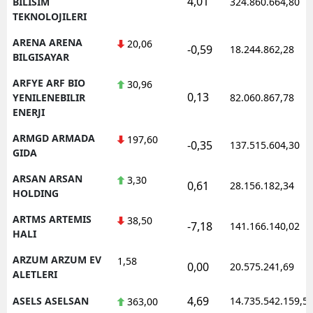
4,01
BILISIM
324.860.664,80
TEKNOLOJILERI
ARENA ARENA
20,06
-0,59
18.244.862,28
BILGISAYAR
ARFYE ARF BIO
30,96
0,13
YENILENEBILIR
82.060.867,78
ENERJI
ARMGD ARMADA
197,60
-0,35
137.515.604,30
GIDA
ARSAN ARSAN
3,30
0,61
28.156.182,34
HOLDING
ARTMS ARTEMIS
38,50
-7,18
141.166.140,02
HALI
ARZUM ARZUM EV
1,58
0,00
20.575.241,69
ALETLERI
4,69
ASELS ASELSAN
14.735.542.159,5
363,00