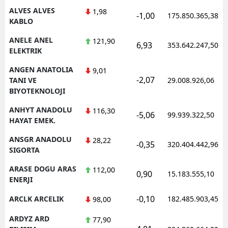
ALVES ALVES
1,98
-1,00
175.850.365,38
KABLO
ANELE ANEL
121,90
6,93
353.642.247,50
ELEKTRIK
ANGEN ANATOLIA
9,01
-2,07
TANI VE
29.008.926,06
BIYOTEKNOLOJI
ANHYT ANADOLU
116,30
-5,06
99.939.322,50
HAYAT EMEK.
ANSGR ANADOLU
28,22
-0,35
320.404.442,96
SIGORTA
ARASE DOGU ARAS
112,00
0,90
15.183.555,10
ENERJI
-0,10
ARCLK ARCELIK
182.485.903,45
98,00
ARDYZ ARD
77,90