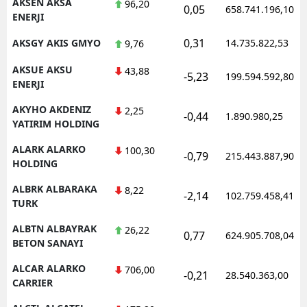
AKSEN AKSA
96,20
0,05
658.741.196,10
ENERJI
0,31
AKSGY AKIS GMYO
14.735.822,53
9,76
AKSUE AKSU
43,88
-5,23
199.594.592,80
ENERJI
AKYHO AKDENIZ
2,25
-0,44
1.890.980,25
YATIRIM HOLDING
ALARK ALARKO
100,30
-0,79
215.443.887,90
HOLDING
ALBRK ALBARAKA
8,22
-2,14
102.759.458,41
TURK
ALBTN ALBAYRAK
26,22
0,77
624.905.708,04
BETON SANAYI
ALCAR ALARKO
706,00
-0,21
28.540.363,00
CARRIER