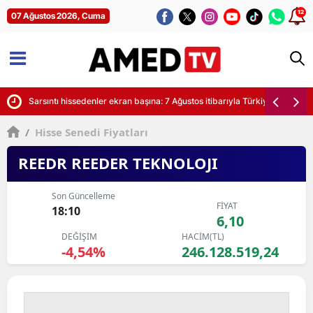
12
07 Ağustos 2026, Cuma
yor
Sarsıntı hissedenler ekran başına: 7 Ağustos itibarıyla Türkiye'de son de
/
Hisse Senedi Fiyatları
REEDR REEDER TEKNOLOJI
Son Güncelleme
FİYAT
18:10
6,10
DEĞİŞİM
HACİM(TL)
-4,54%
246.128.519,24