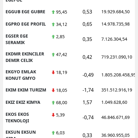
0,53
EGGUB EGE GUBRE
19.929.684,50
95,45
0,65
EGPRO EGE PROFIL
14.978.735,98
34,12
EGSER EGE
2,85
0,35
7.126.304,54
SERAMIK
EKDMR EKINCILER
47,42
0,42
719.231.090,10
DEMIR CELIK
EKGYO EMLAK
18,19
-0,49
1.805.208.458,95
KONUT GMYO
-1,74
EKIM EKIM TURIZM
351.512.916,19
18,05
1,57
EKIZ EKIZ KIMYA
1.049.628,60
68,00
EKOS EKOS
5,39
-0,74
46.846.671,69
TEKNOLOJI
EKSUN EKSUN
6,03
0,33
36.960.955,05