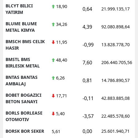
BLCYT BILICI
18,90
0,64
21.999.135,17
YATIRIM
BLUME BLUME
34,26
4,39
92.080.898,64
METAL KIMYA
BMSCH BMS CELIK
11,95
-0,99
13.828.778,70
HASIR
BMSTL BMS
48,40
7,60
206.440.705,56
BIRLESIK METAL
BNTAS BANTAS
6,26
0,81
14.786.890,57
AMBALAJ
BOBET BOGAZICI
17,71
-0,11
42.883.885,08
BETON SANAYI
BORLS BORLEASE
5,40
-3,57
22.485.578,60
OTOMOTIV
0,00
BORSK BOR SEKER
25.601.940,71
5,61