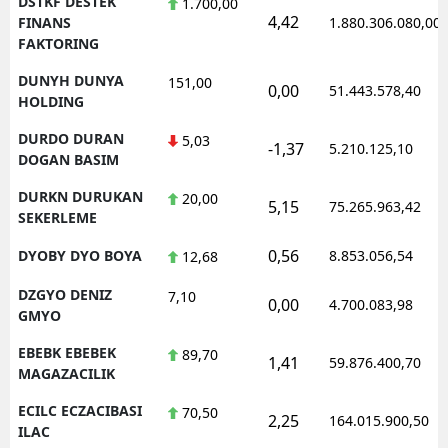
DSTKF DESTEK
1.700,00
4,42
FINANS
1.880.306.080,00
FAKTORING
DUNYH DUNYA
151,00
0,00
51.443.578,40
HOLDING
DURDO DURAN
5,03
-1,37
5.210.125,10
DOGAN BASIM
DURKN DURUKAN
20,00
5,15
75.265.963,42
SEKERLEME
0,56
DYOBY DYO BOYA
8.853.056,54
12,68
DZGYO DENIZ
7,10
0,00
4.700.083,98
GMYO
EBEBK EBEBEK
89,70
1,41
59.876.400,70
MAGAZACILIK
ECILC ECZACIBASI
70,50
2,25
164.015.900,50
ILAC