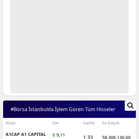
#Borsa İstanbulda İşlem Gören Tüm Hisseler
Hisse
Son
Fark%
En Düşük
A1CAP A1 CAPITAL
9,11
1,33
58.306.130,60