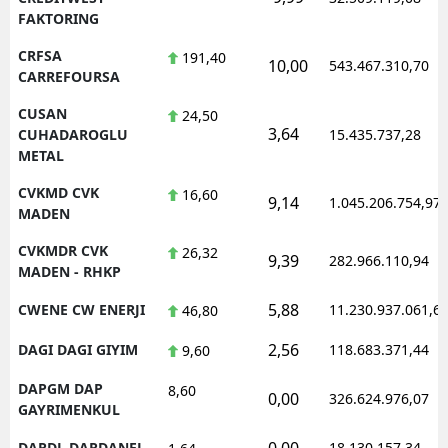
FAKTORING
CRFSA
191,40
10,00
543.467.310,70
CARREFOURSA
CUSAN
24,50
3,64
CUHADAROGLU
15.435.737,28
METAL
CVKMD CVK
16,60
9,14
1.045.206.754,97
MADEN
CVKMDR CVK
26,32
9,39
282.966.110,94
MADEN - RHKP
5,88
CWENE CW ENERJI
11.230.937.061,6
46,80
2,56
DAGI DAGI GIYIM
118.683.371,44
9,60
DAPGM DAP
8,60
0,00
326.624.976,07
GAYRIMENKUL
0,00
DARDL DARDANEL
18.130.157,34