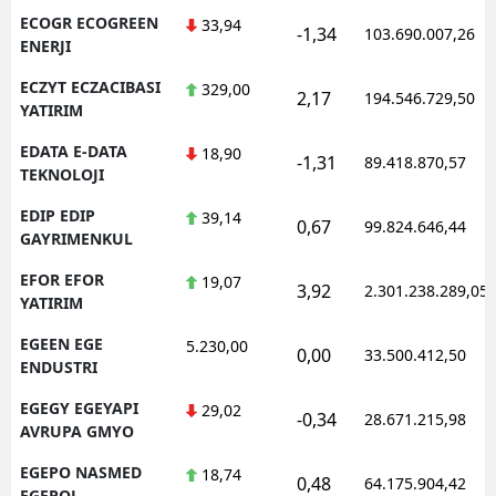
ECOGR ECOGREEN
33,94
-1,34
103.690.007,26
ENERJI
ECZYT ECZACIBASI
329,00
2,17
194.546.729,50
YATIRIM
EDATA E-DATA
18,90
-1,31
89.418.870,57
TEKNOLOJI
EDIP EDIP
39,14
0,67
99.824.646,44
GAYRIMENKUL
EFOR EFOR
19,07
3,92
2.301.238.289,05
YATIRIM
EGEEN EGE
5.230,00
0,00
33.500.412,50
ENDUSTRI
EGEGY EGEYAPI
29,02
-0,34
28.671.215,98
AVRUPA GMYO
EGEPO NASMED
18,74
0,48
64.175.904,42
EGEPOL