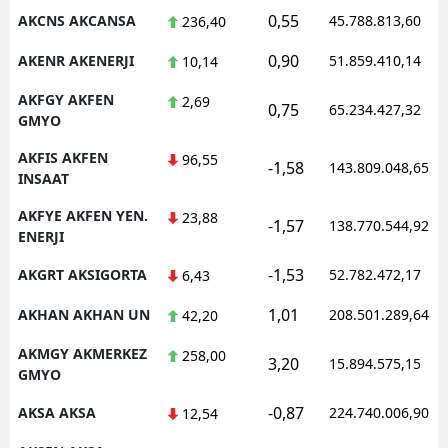
0,55
AKCNS AKCANSA
45.788.813,60
236,40
0,90
AKENR AKENERJI
51.859.410,14
10,14
AKFGY AKFEN
2,69
0,75
65.234.427,32
GMYO
AKFIS AKFEN
96,55
-1,58
143.809.048,65
INSAAT
AKFYE AKFEN YEN.
23,88
-1,57
138.770.544,92
ENERJI
-1,53
AKGRT AKSIGORTA
52.782.472,17
6,43
1,01
AKHAN AKHAN UN
208.501.289,64
42,20
AKMGY AKMERKEZ
258,00
3,20
15.894.575,15
GMYO
-0,87
AKSA AKSA
224.740.006,90
12,54