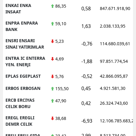
ENKAI ENKA
86,35
0,58
847.671.918,90
INSAAT
ENPRA ENPARA
59,10
1,63
2.038.133,95
BANK
ENSRI ENSARI
5,23
-0,76
114.680.039,61
SINAI YATIRIMLAR
ENTRA IC ENTERRA
4,69
-1,88
97.851.774,54
YEN. ENERJI
-0,52
EPLAS EGEPLAST
42.866.095,87
5,76
0,45
ERBOS ERBOSAN
4.921.581,30
155,50
ERCB ERCIYAS
47,90
0,42
26.324.743,60
CELIK BORU
EREGL EREGLI
38,68
-6,93
12.106.785.683,2
DEMIR CELIK
2,99
ERSU ERSU GIDA
8.513.734,00
23,42