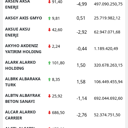
AKSEN AKSA
91,40
-4,99
497.090.250,75
ENERJI
0,51
AKSGY AKIS GMYO
25.719.982,12
9,81
AKSUE AKSU
42,60
-2,92
62.947.071,68
ENERJI
AKYHO AKDENIZ
2,24
-0,44
1.189.420,49
YATIRIM HOLDING
ALARK ALARKO
101,80
1,50
320.678.263,15
HOLDING
ALBRK ALBARAKA
8,35
1,58
106.449.455,94
TURK
ALBTN ALBAYRAK
25,92
-1,14
692.044.692,60
BETON SANAYI
ALCAR ALARKO
686,50
-2,76
52.374.751,50
CARRIER