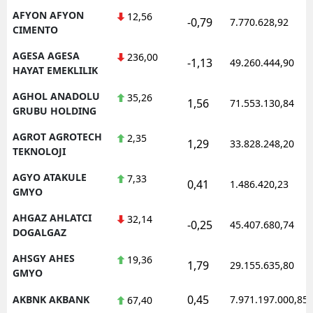
AFYON AFYON
12,56
-0,79
7.770.628,92
CIMENTO
AGESA AGESA
236,00
-1,13
49.260.444,90
HAYAT EMEKLILIK
AGHOL ANADOLU
35,26
1,56
71.553.130,84
GRUBU HOLDING
AGROT AGROTECH
2,35
1,29
33.828.248,20
TEKNOLOJI
AGYO ATAKULE
7,33
0,41
1.486.420,23
GMYO
AHGAZ AHLATCI
32,14
-0,25
45.407.680,74
DOGALGAZ
AHSGY AHES
19,36
1,79
29.155.635,80
GMYO
0,45
AKBNK AKBANK
7.971.197.000,85
67,40