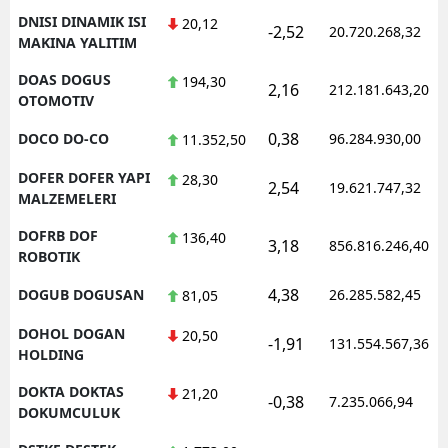
DNISI DINAMIK ISI
20,12
-2,52
20.720.268,32
MAKINA YALITIM
DOAS DOGUS
194,30
2,16
212.181.643,20
OTOMOTIV
0,38
DOCO DO-CO
96.284.930,00
11.352,50
DOFER DOFER YAPI
28,30
2,54
19.621.747,32
MALZEMELERI
DOFRB DOF
136,40
3,18
856.816.246,40
ROBOTIK
4,38
DOGUB DOGUSAN
26.285.582,45
81,05
DOHOL DOGAN
20,50
-1,91
131.554.567,36
HOLDING
DOKTA DOKTAS
21,20
-0,38
7.235.066,94
DOKUMCULUK