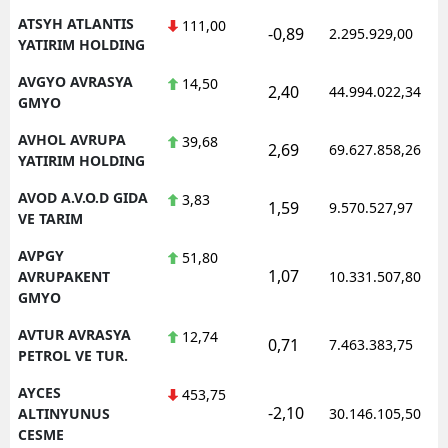
ATSYH ATLANTIS
111,00
-0,89
2.295.929,00
YATIRIM HOLDING
AVGYO AVRASYA
14,50
2,40
44.994.022,34
GMYO
AVHOL AVRUPA
39,68
2,69
69.627.858,26
YATIRIM HOLDING
AVOD A.V.O.D GIDA
3,83
1,59
9.570.527,97
VE TARIM
AVPGY
51,80
1,07
AVRUPAKENT
10.331.507,80
GMYO
AVTUR AVRASYA
12,74
0,71
7.463.383,75
PETROL VE TUR.
AYCES
453,75
-2,10
ALTINYUNUS
30.146.105,50
CESME