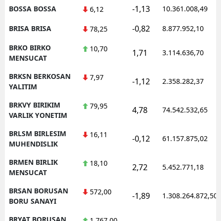
-1,13
BOSSA BOSSA
10.361.008,49
6,12
-0,82
BRISA BRISA
8.877.952,10
78,25
BRKO BIRKO
10,70
1,71
3.114.636,70
MENSUCAT
BRKSN BERKOSAN
7,97
-1,12
2.358.282,37
YALITIM
BRKVY BIRIKIM
79,95
4,78
74.542.532,65
VARLIK YONETIM
BRLSM BIRLESIM
16,11
-0,12
61.157.875,02
MUHENDISLIK
BRMEN BIRLIK
18,10
2,72
5.452.771,18
MENSUCAT
BRSAN BORUSAN
572,00
-1,89
1.308.264.872,50
BORU SANAYI
BRYAT BORUSAN
1.767,00