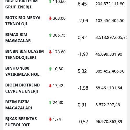
BIGEN BIRLESIM
110,60
6,45
204.572.111,80
GRUP ENERJI
BIGTK BIG MEDYA
363,00
-2,09
103.456.405,50
TEKNOLOJI
BIMAS BIM
385,75
0,92
3.513.897.605,75
MAGAZALAR
BINBN BIN ULASIM
178,60
-1,92
46.099.331,90
TEKNOLOJILERI
BINHO 1000
10,30
5,32
385.452.406,90
YATIRIMLAR HOL.
BIOEN BIOTREND
17,42
-1,58
68.461.191,64
CEVRE VE ENERJI
BIZIM BIZIM
24,30
0,91
3.572.297,46
MAGAZALARI
BJKAS BESIKTAS
1,74
-0,57
96.970.363,89
FUTBOL YAT.