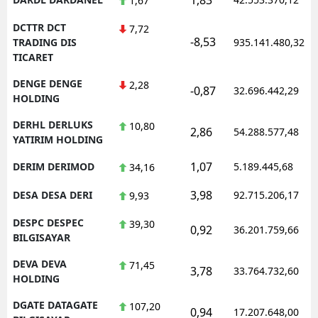
1,67
DCTTR DCT
7,72
-8,53
TRADING DIS
935.141.480,32
TICARET
DENGE DENGE
2,28
-0,87
32.696.442,29
HOLDING
DERHL DERLUKS
10,80
2,86
54.288.577,48
YATIRIM HOLDING
1,07
DERIM DERIMOD
5.189.445,68
34,16
3,98
DESA DESA DERI
92.715.206,17
9,93
DESPC DESPEC
39,30
0,92
36.201.759,66
BILGISAYAR
DEVA DEVA
71,45
3,78
33.764.732,60
HOLDING
DGATE DATAGATE
107,20
0,94
17.207.648,00