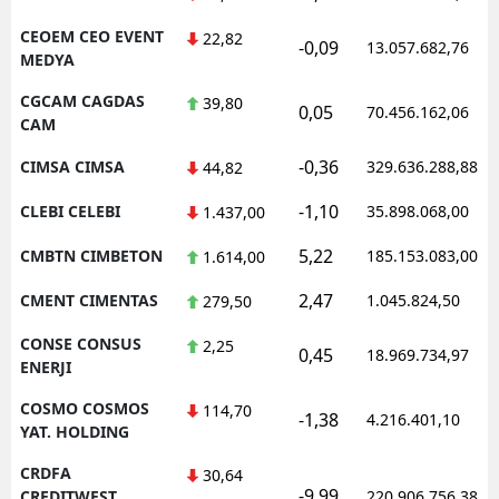
CEOEM CEO EVENT
22,82
-0,09
13.057.682,76
MEDYA
CGCAM CAGDAS
39,80
0,05
70.456.162,06
CAM
-0,36
CIMSA CIMSA
329.636.288,88
44,82
-1,10
CLEBI CELEBI
35.898.068,00
1.437,00
5,22
CMBTN CIMBETON
185.153.083,00
1.614,00
2,47
CMENT CIMENTAS
1.045.824,50
279,50
CONSE CONSUS
2,25
0,45
18.969.734,97
ENERJI
COSMO COSMOS
114,70
-1,38
4.216.401,10
YAT. HOLDING
CRDFA
30,64
-9,99
CREDITWEST
220.906.756,38