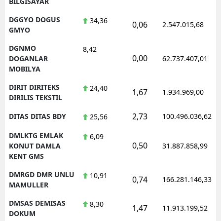
BILGISAYAR
DGGYO DOGUS
34,36
0,06
2.547.015,68
GMYO
DGNMO
8,42
0,00
DOGANLAR
62.737.407,01
MOBILYA
DIRIT DIRITEKS
24,40
1,67
1.934.969,00
DIRILIS TEKSTIL
2,73
DITAS DITAS BDY
100.496.036,62
25,56
DMLKTG EMLAK
6,09
0,50
KONUT DAMLA
31.887.858,99
KENT GMS
DMRGD DMR UNLU
10,91
0,74
166.281.146,33
MAMULLER
DMSAS DEMISAS
8,30
1,47
11.913.199,52
DOKUM