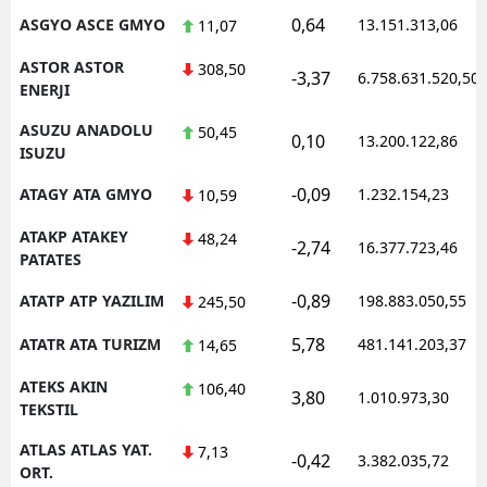
0,64
ASGYO ASCE GMYO
13.151.313,06
11,07
ASTOR ASTOR
308,50
-3,37
6.758.631.520,50
ENERJI
ASUZU ANADOLU
50,45
0,10
13.200.122,86
ISUZU
-0,09
ATAGY ATA GMYO
1.232.154,23
10,59
ATAKP ATAKEY
48,24
-2,74
16.377.723,46
PATATES
-0,89
ATATP ATP YAZILIM
198.883.050,55
245,50
5,78
ATATR ATA TURIZM
481.141.203,37
14,65
ATEKS AKIN
106,40
3,80
1.010.973,30
TEKSTIL
ATLAS ATLAS YAT.
7,13
-0,42
3.382.035,72
ORT.