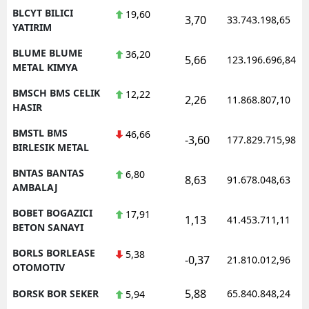
BLCYT BILICI
19,60
3,70
33.743.198,65
YATIRIM
BLUME BLUME
36,20
5,66
123.196.696,84
METAL KIMYA
BMSCH BMS CELIK
12,22
2,26
11.868.807,10
HASIR
BMSTL BMS
46,66
-3,60
177.829.715,98
BIRLESIK METAL
BNTAS BANTAS
6,80
8,63
91.678.048,63
AMBALAJ
BOBET BOGAZICI
17,91
1,13
41.453.711,11
BETON SANAYI
BORLS BORLEASE
5,38
-0,37
21.810.012,96
OTOMOTIV
5,88
BORSK BOR SEKER
65.840.848,24
5,94