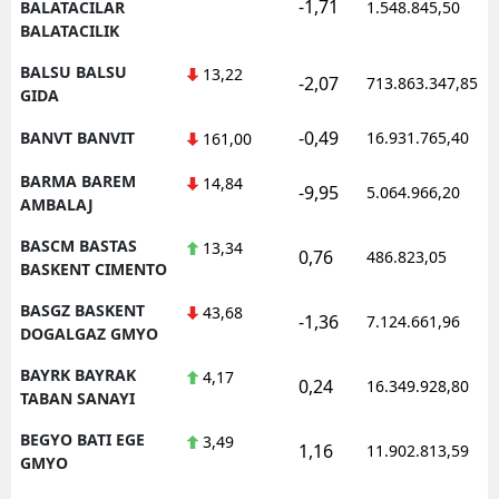
-1,71
BALATACILAR
1.548.845,50
BALATACILIK
BALSU BALSU
13,22
-2,07
713.863.347,85
GIDA
-0,49
BANVT BANVIT
16.931.765,40
161,00
BARMA BAREM
14,84
-9,95
5.064.966,20
AMBALAJ
BASCM BASTAS
13,34
0,76
486.823,05
BASKENT CIMENTO
BASGZ BASKENT
43,68
-1,36
7.124.661,96
DOGALGAZ GMYO
BAYRK BAYRAK
4,17
0,24
16.349.928,80
TABAN SANAYI
BEGYO BATI EGE
3,49
1,16
11.902.813,59
GMYO