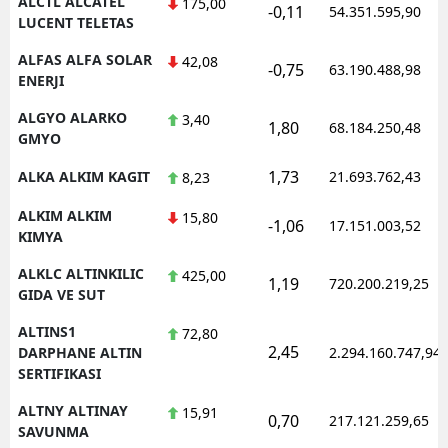
ALCTL ALCATEL
175,00
-0,11
54.351.595,90
LUCENT TELETAS
ALFAS ALFA SOLAR
42,08
-0,75
63.190.488,98
ENERJI
ALGYO ALARKO
3,40
1,80
68.184.250,48
GMYO
1,73
ALKA ALKIM KAGIT
21.693.762,43
8,23
ALKIM ALKIM
15,80
-1,06
17.151.003,52
KIMYA
ALKLC ALTINKILIC
425,00
1,19
720.200.219,25
GIDA VE SUT
ALTINS1
72,80
2,45
DARPHANE ALTIN
2.294.160.747,94
SERTIFIKASI
ALTNY ALTINAY
15,91
0,70
217.121.259,65
SAVUNMA