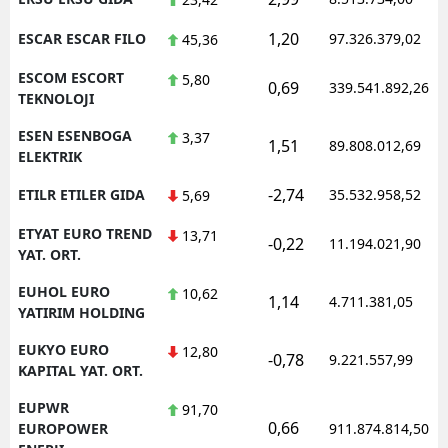
1,20
ESCAR ESCAR FILO
97.326.379,02
45,36
ESCOM ESCORT
5,80
0,69
339.541.892,26
TEKNOLOJI
ESEN ESENBOGA
3,37
1,51
89.808.012,69
ELEKTRIK
-2,74
ETILR ETILER GIDA
35.532.958,52
5,69
ETYAT EURO TREND
13,71
-0,22
11.194.021,90
YAT. ORT.
EUHOL EURO
10,62
1,14
4.711.381,05
YATIRIM HOLDING
EUKYO EURO
12,80
-0,78
9.221.557,99
KAPITAL YAT. ORT.
EUPWR
91,70
0,66
EUROPOWER
911.874.814,50