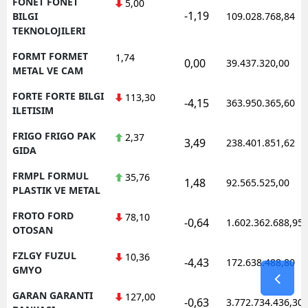
FONET FONET
5,00
-1,19
BILGI
109.028.768,84
TEKNOLOJILERI
FORMT FORMET
1,74
0,00
39.437.320,00
METAL VE CAM
FORTE FORTE BILGI
113,30
-4,15
363.950.365,60
ILETISIM
FRIGO FRIGO PAK
2,37
3,49
238.401.851,62
GIDA
FRMPL FORMUL
35,76
1,48
92.565.525,00
PLASTIK VE METAL
FROTO FORD
78,10
-0,64
1.602.362.688,95
OTOSAN
FZLGY FUZUL
10,36
-4,43
172.638.488,80
GMYO
GARAN GARANTI
127,00
-0,63
3.772.734.436,30