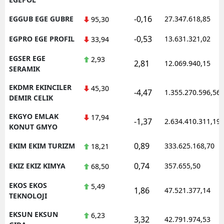
-0,16
EGGUB EGE GUBRE
27.347.618,85
95,30
-0,53
EGPRO EGE PROFIL
13.631.321,02
33,94
EGSER EGE
2,93
2,81
12.069.940,15
SERAMIK
EKDMR EKINCILER
45,30
-4,47
1.355.270.596,56
DEMIR CELIK
EKGYO EMLAK
17,94
-1,37
2.634.410.311,19
KONUT GMYO
0,89
EKIM EKIM TURIZM
333.625.168,70
18,21
0,74
EKIZ EKIZ KIMYA
357.655,50
68,50
EKOS EKOS
5,49
1,86
47.521.377,14
TEKNOLOJI
EKSUN EKSUN
6,23
3,32
42.791.974,53