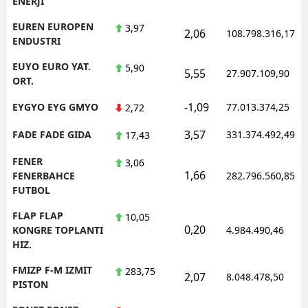
ENERJI
EUREN EUROPEN
3,97
2,06
108.798.316,17
ENDUSTRI
EUYO EURO YAT.
5,90
5,55
27.907.109,90
ORT.
-1,09
EYGYO EYG GMYO
77.013.374,25
2,72
3,57
FADE FADE GIDA
331.374.492,49
17,43
FENER
3,06
1,66
FENERBAHCE
282.796.560,85
FUTBOL
FLAP FLAP
10,05
0,20
KONGRE TOPLANTI
4.984.490,46
HIZ.
FMIZP F-M IZMIT
283,75
2,07
8.048.478,50
PISTON