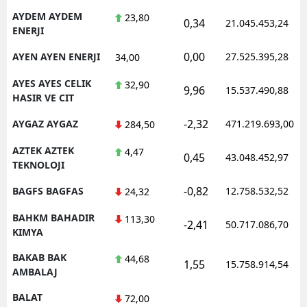
AYDEM AYDEM
23,80
0,34
21.045.453,24
ENERJI
0,00
AYEN AYEN ENERJI
27.525.395,28
34,00
AYES AYES CELIK
32,90
9,96
15.537.490,88
HASIR VE CIT
-2,32
AYGAZ AYGAZ
471.219.693,00
284,50
AZTEK AZTEK
4,47
0,45
43.048.452,97
TEKNOLOJI
-0,82
BAGFS BAGFAS
12.758.532,52
24,32
BAHKM BAHADIR
113,30
-2,41
50.717.086,70
KIMYA
BAKAB BAK
44,68
1,55
15.758.914,54
AMBALAJ
BALAT
72,00