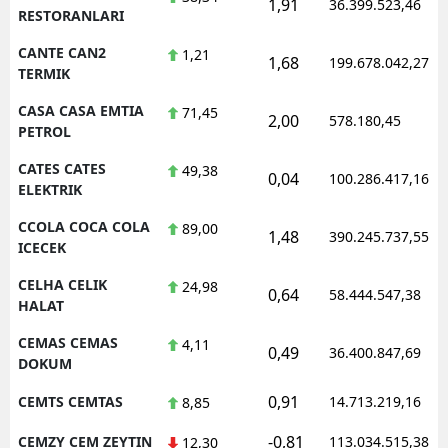
1,91
36.399.523,46
RESTORANLARI
CANTE CAN2
1,21
1,68
199.678.042,27
TERMIK
CASA CASA EMTIA
71,45
2,00
578.180,45
PETROL
CATES CATES
49,38
0,04
100.286.417,16
ELEKTRIK
CCOLA COCA COLA
89,00
1,48
390.245.737,55
ICECEK
CELHA CELIK
24,98
0,64
58.444.547,38
HALAT
CEMAS CEMAS
4,11
0,49
36.400.847,69
DOKUM
0,91
CEMTS CEMTAS
14.713.219,16
8,85
-0,81
CEMZY CEM ZEYTIN
113.034.515,38
12,30