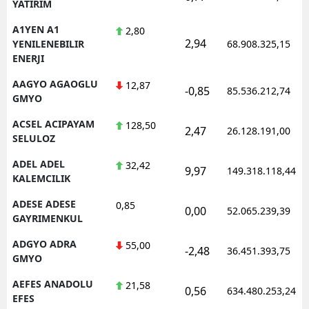
YATIRIM
A1YEN A1
2,80
2,94
YENILENEBILIR
68.908.325,15
ENERJI
AAGYO AGAOGLU
12,87
-0,85
85.536.212,74
GMYO
ACSEL ACIPAYAM
128,50
2,47
26.128.191,00
SELULOZ
ADEL ADEL
32,42
9,97
149.318.118,44
KALEMCILIK
ADESE ADESE
0,85
0,00
52.065.239,39
GAYRIMENKUL
ADGYO ADRA
55,00
-2,48
36.451.393,75
GMYO
AEFES ANADOLU
21,58
0,56
634.480.253,24
EFES