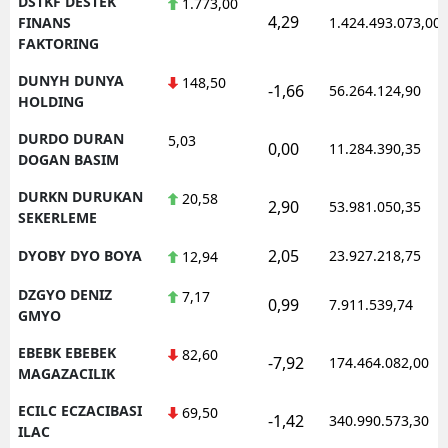
DSTKF DESTEK
1.773,00
4,29
FINANS
1.424.493.073,00
FAKTORING
DUNYH DUNYA
148,50
-1,66
56.264.124,90
HOLDING
DURDO DURAN
5,03
0,00
11.284.390,35
DOGAN BASIM
DURKN DURUKAN
20,58
2,90
53.981.050,35
SEKERLEME
2,05
DYOBY DYO BOYA
23.927.218,75
12,94
DZGYO DENIZ
7,17
0,99
7.911.539,74
GMYO
EBEBK EBEBEK
82,60
-7,92
174.464.082,00
MAGAZACILIK
ECILC ECZACIBASI
69,50
-1,42
340.990.573,30
ILAC