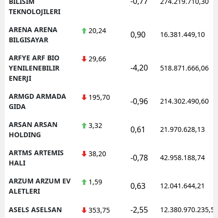
-0,77
BILISIM
274.219.710,30
TEKNOLOJILERI
ARENA ARENA
20,24
0,90
16.381.449,10
BILGISAYAR
ARFYE ARF BIO
29,66
-4,20
YENILENEBILIR
518.871.666,06
ENERJI
ARMGD ARMADA
195,70
-0,96
214.302.490,60
GIDA
ARSAN ARSAN
3,32
0,61
21.970.628,13
HOLDING
ARTMS ARTEMIS
38,20
-0,78
42.958.188,74
HALI
ARZUM ARZUM EV
1,59
0,63
12.041.644,21
ALETLERI
-2,55
ASELS ASELSAN
12.380.970.235,5
353,75