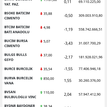
0,11
69.110.225,00
YAT. PAZ.
BSOKE BATICIM
35,88
-0,50
309.003.910,80
CIMENTO
BTCIM BATICIM
4,98
-1,19
558.742.666,51
BATI ANADOLU
BUCIM BURSA
5,07
-3,43
31.007.700,29
CIMENTO
BULGS BULLS
37,00
-2,17
181.928.021,96
GSYO
-1,55
BURCE BURCELIK
77.406.946,18
35,54
BURVA BURCELIK
850,00
1,55
30.260.376,00
VANA
BVSAN
110,00
2,04
57.947.412,90
BULBULOGLU VINC
BYDNR BAYDONER
38,34