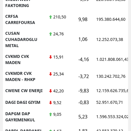
FAKTORING
CRFSA
210,50
9,98
195.380.644,60
CARREFOURSA
CUSAN
24,76
1,06
CUHADAROGLU
12.252.073,38
METAL
CVKMD CVK
15,91
-4,16
1.021.808.061,43
MADEN
CVKMDR CVK
25,34
-3,72
130.242.702,76
MADEN - RHKP
-9,83
CWENE CW ENERJI
12.159.626.735,6
42,20
-0,83
DAGI DAGI GIYIM
52.951.670,71
9,52
DAPGM DAP
9,05
5,23
1.596.553.324,02
GAYRIMENKUL
1,83
DARDL DARDANEL
42.553.370,12