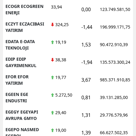
ECOGR ECOGREEN
33,94
0,00
123.749.581,50
ENERJI
ECZYT ECZACIBASI
324,25
-1,44
196.999.171,75
YATIRIM
EDATA E-DATA
19,19
1,53
90.472.910,39
TEKNOLOJI
EDIP EDIP
38,38
-1,94
135.573.300,24
GAYRIMENKUL
EFOR EFOR
19,77
3,67
985.371.910,85
YATIRIM
EGEEN EGE
5.272,50
0,81
39.131.285,00
ENDUSTRI
EGEGY EGEYAPI
29,40
1,31
29.776.579,96
AVRUPA GMYO
EGEPO NASMED
19,00
1,39
66.627.502,35
EGEPOL