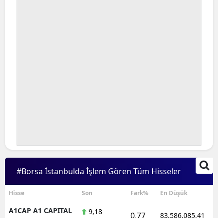
#Borsa İstanbulda İşlem Gören Tüm Hisseler
Hisse
Son
Fark%
En Düşük
A1CAP A1 CAPITAL
9,18
0,77
83.586.085,41