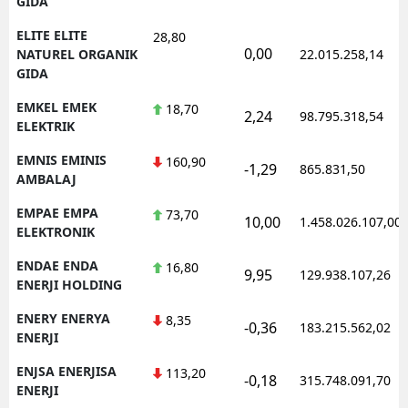
GIDA
ELITE ELITE
28,80
0,00
NATUREL ORGANIK
22.015.258,14
GIDA
EMKEL EMEK
18,70
2,24
98.795.318,54
ELEKTRIK
EMNIS EMINIS
160,90
-1,29
865.831,50
AMBALAJ
EMPAE EMPA
73,70
10,00
1.458.026.107,00
ELEKTRONIK
ENDAE ENDA
16,80
9,95
129.938.107,26
ENERJI HOLDING
ENERY ENERYA
8,35
-0,36
183.215.562,02
ENERJI
ENJSA ENERJISA
113,20
-0,18
315.748.091,70
ENERJI