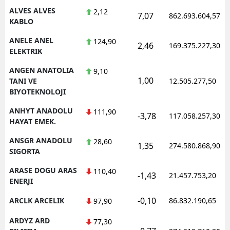
ALVES ALVES
2,12
7,07
862.693.604,57
KABLO
ANELE ANEL
124,90
2,46
169.375.227,30
ELEKTRIK
ANGEN ANATOLIA
9,10
1,00
TANI VE
12.505.277,50
BIYOTEKNOLOJI
ANHYT ANADOLU
111,90
-3,78
117.058.257,30
HAYAT EMEK.
ANSGR ANADOLU
28,60
1,35
274.580.868,90
SIGORTA
ARASE DOGU ARAS
110,40
-1,43
21.457.753,20
ENERJI
-0,10
ARCLK ARCELIK
86.832.190,65
97,90
ARDYZ ARD
77,30