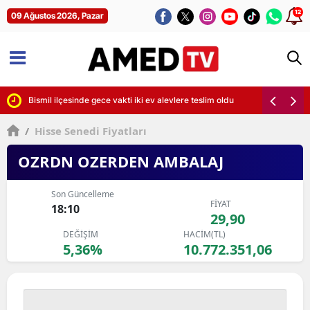
12
09 Ağustos 2026, Pazar
arı
Bismil ilçesinde gece vakti iki ev alevlere teslim oldu
/
Hisse Senedi Fiyatları
OZRDN OZERDEN AMBALAJ
Son Güncelleme
FİYAT
18:10
29,90
DEĞİŞİM
HACİM(TL)
5,36%
10.772.351,06