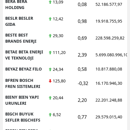
BERA BERA
13,09
0,08
52.186.577,97
HOLDING
BESLR BESLER
12,42
0,98
19.918.755,95
GIDA
BESTE BEST
29,30
0,69
228.598.259,82
BRANDS ENERJI
BETAE BETA ENERJI
111,20
2,39
5.699.080.996,10
VE TEKNOLOJI
0,58
BEYAZ BEYAZ FILO
10.817.880,08
24,34
BFREN BOSCH
125,80
-0,32
16.170.946,30
FREN SISTEMLERI
BIENY BIEN YAPI
20,44
2,20
22.201.248,88
URUNLERI
BIGCH BUYUK
6,52
0,77
29.579.015,40
SEFLER BIGCHEFS