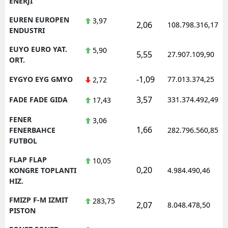
ENERJI
EUREN EUROPEN
3,97
2,06
108.798.316,17
ENDUSTRI
EUYO EURO YAT.
5,90
5,55
27.907.109,90
ORT.
-1,09
EYGYO EYG GMYO
77.013.374,25
2,72
3,57
FADE FADE GIDA
331.374.492,49
17,43
FENER
3,06
1,66
FENERBAHCE
282.796.560,85
FUTBOL
FLAP FLAP
10,05
0,20
KONGRE TOPLANTI
4.984.490,46
HIZ.
FMIZP F-M IZMIT
283,75
2,07
8.048.478,50
PISTON