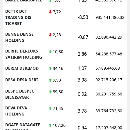
1,67
DCTTR DCT
7,72
-8,53
TRADING DIS
935.141.480,32
TICARET
DENGE DENGE
2,28
-0,87
32.696.442,29
HOLDING
DERHL DERLUKS
10,80
2,86
54.288.577,48
YATIRIM HOLDING
1,07
DERIM DERIMOD
5.189.445,68
34,16
3,98
DESA DESA DERI
92.715.206,17
9,93
DESPC DESPEC
39,30
0,92
36.201.759,66
BILGISAYAR
DEVA DEVA
71,45
3,78
33.764.732,60
HOLDING
DGATE DATAGATE
107,20
0,94
17.207.648,00