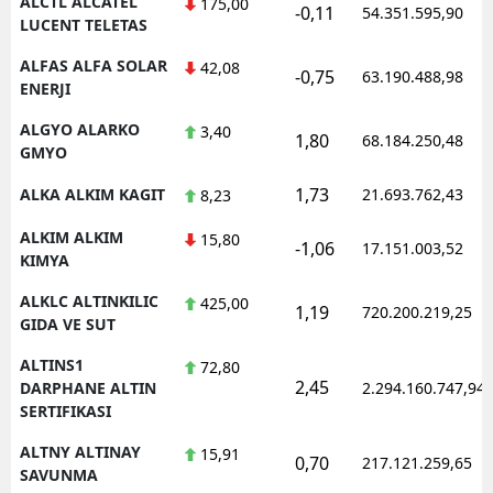
ALCTL ALCATEL
175,00
-0,11
54.351.595,90
LUCENT TELETAS
ALFAS ALFA SOLAR
42,08
-0,75
63.190.488,98
ENERJI
ALGYO ALARKO
3,40
1,80
68.184.250,48
GMYO
1,73
ALKA ALKIM KAGIT
21.693.762,43
8,23
ALKIM ALKIM
15,80
-1,06
17.151.003,52
KIMYA
ALKLC ALTINKILIC
425,00
1,19
720.200.219,25
GIDA VE SUT
ALTINS1
72,80
2,45
DARPHANE ALTIN
2.294.160.747,94
SERTIFIKASI
ALTNY ALTINAY
15,91
0,70
217.121.259,65
SAVUNMA