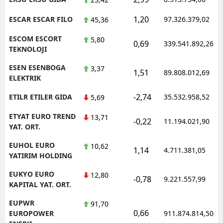
1,20
ESCAR ESCAR FILO
97.326.379,02
45,36
ESCOM ESCORT
5,80
0,69
339.541.892,26
TEKNOLOJI
ESEN ESENBOGA
3,37
1,51
89.808.012,69
ELEKTRIK
-2,74
ETILR ETILER GIDA
35.532.958,52
5,69
ETYAT EURO TREND
13,71
-0,22
11.194.021,90
YAT. ORT.
EUHOL EURO
10,62
1,14
4.711.381,05
YATIRIM HOLDING
EUKYO EURO
12,80
-0,78
9.221.557,99
KAPITAL YAT. ORT.
EUPWR
91,70
0,66
EUROPOWER
911.874.814,50