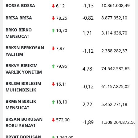
-1,13
BOSSA BOSSA
10.361.008,49
6,12
-0,82
BRISA BRISA
8.877.952,10
78,25
BRKO BIRKO
10,70
1,71
3.114.636,70
MENSUCAT
BRKSN BERKOSAN
7,97
-1,12
2.358.282,37
YALITIM
BRKVY BIRIKIM
79,95
4,78
74.542.532,65
VARLIK YONETIM
BRLSM BIRLESIM
16,11
-0,12
61.157.875,02
MUHENDISLIK
BRMEN BIRLIK
18,10
2,72
5.452.771,18
MENSUCAT
BRSAN BORUSAN
572,00
-1,89
1.308.264.872,50
BORU SANAYI
BRYAT BORUSAN
1.767,00