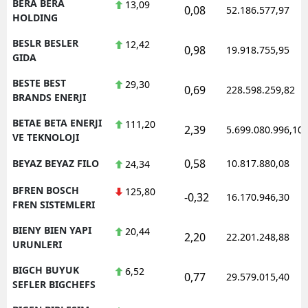
BERA BERA
13,09
0,08
52.186.577,97
HOLDING
BESLR BESLER
12,42
0,98
19.918.755,95
GIDA
BESTE BEST
29,30
0,69
228.598.259,82
BRANDS ENERJI
BETAE BETA ENERJI
111,20
2,39
5.699.080.996,10
VE TEKNOLOJI
0,58
BEYAZ BEYAZ FILO
10.817.880,08
24,34
BFREN BOSCH
125,80
-0,32
16.170.946,30
FREN SISTEMLERI
BIENY BIEN YAPI
20,44
2,20
22.201.248,88
URUNLERI
BIGCH BUYUK
6,52
0,77
29.579.015,40
SEFLER BIGCHEFS