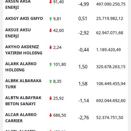
AKSEN AKSA
91,40
-4,99
497.090.250,75
ENERJI
0,51
AKSGY AKIS GMYO
25.719.982,12
9,81
AKSUE AKSU
42,60
-2,92
62.947.071,68
ENERJI
AKYHO AKDENIZ
2,24
-0,44
1.189.420,49
YATIRIM HOLDING
ALARK ALARKO
101,80
1,50
320.678.263,15
HOLDING
ALBRK ALBARAKA
8,35
1,58
106.449.455,94
TURK
ALBTN ALBAYRAK
25,92
-1,14
692.044.692,60
BETON SANAYI
ALCAR ALARKO
686,50
-2,76
52.374.751,50
CARRIER