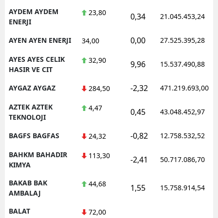
AYDEM AYDEM
23,80
0,34
21.045.453,24
ENERJI
0,00
AYEN AYEN ENERJI
27.525.395,28
34,00
AYES AYES CELIK
32,90
9,96
15.537.490,88
HASIR VE CIT
-2,32
AYGAZ AYGAZ
471.219.693,00
284,50
AZTEK AZTEK
4,47
0,45
43.048.452,97
TEKNOLOJI
-0,82
BAGFS BAGFAS
12.758.532,52
24,32
BAHKM BAHADIR
113,30
-2,41
50.717.086,70
KIMYA
BAKAB BAK
44,68
1,55
15.758.914,54
AMBALAJ
BALAT
72,00