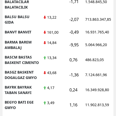
-1,71
BALATACILAR
1.548.845,50
BALATACILIK
BALSU BALSU
13,22
-2,07
713.863.347,85
GIDA
-0,49
BANVT BANVIT
16.931.765,40
161,00
BARMA BAREM
14,84
-9,95
5.064.966,20
AMBALAJ
BASCM BASTAS
13,34
0,76
486.823,05
BASKENT CIMENTO
BASGZ BASKENT
43,68
-1,36
7.124.661,96
DOGALGAZ GMYO
BAYRK BAYRAK
4,17
0,24
16.349.928,80
TABAN SANAYI
BEGYO BATI EGE
3,49
1,16
11.902.813,59
GMYO