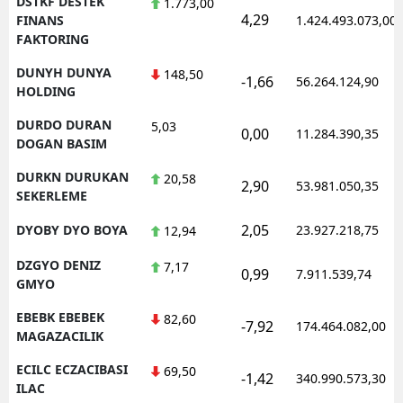
DSTKF DESTEK
1.773,00
4,29
FINANS
1.424.493.073,00
FAKTORING
DUNYH DUNYA
148,50
-1,66
56.264.124,90
HOLDING
DURDO DURAN
5,03
0,00
11.284.390,35
DOGAN BASIM
DURKN DURUKAN
20,58
2,90
53.981.050,35
SEKERLEME
2,05
DYOBY DYO BOYA
23.927.218,75
12,94
DZGYO DENIZ
7,17
0,99
7.911.539,74
GMYO
EBEBK EBEBEK
82,60
-7,92
174.464.082,00
MAGAZACILIK
ECILC ECZACIBASI
69,50
-1,42
340.990.573,30
ILAC