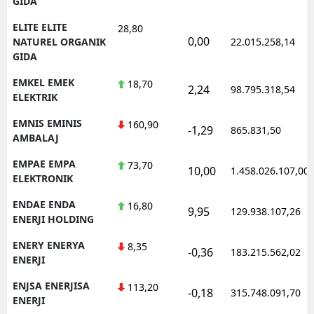
GIDA
ELITE ELITE
28,80
0,00
NATUREL ORGANIK
22.015.258,14
GIDA
EMKEL EMEK
18,70
2,24
98.795.318,54
ELEKTRIK
EMNIS EMINIS
160,90
-1,29
865.831,50
AMBALAJ
EMPAE EMPA
73,70
10,00
1.458.026.107,00
ELEKTRONIK
ENDAE ENDA
16,80
9,95
129.938.107,26
ENERJI HOLDING
ENERY ENERYA
8,35
-0,36
183.215.562,02
ENERJI
ENJSA ENERJISA
113,20
-0,18
315.748.091,70
ENERJI