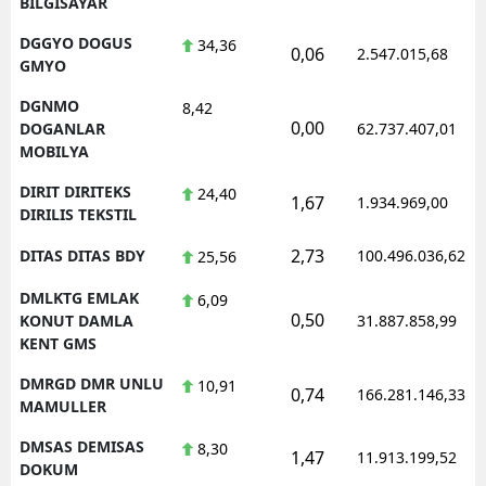
BILGISAYAR
DGGYO DOGUS
34,36
0,06
2.547.015,68
GMYO
DGNMO
8,42
0,00
DOGANLAR
62.737.407,01
MOBILYA
DIRIT DIRITEKS
24,40
1,67
1.934.969,00
DIRILIS TEKSTIL
2,73
DITAS DITAS BDY
100.496.036,62
25,56
DMLKTG EMLAK
6,09
0,50
KONUT DAMLA
31.887.858,99
KENT GMS
DMRGD DMR UNLU
10,91
0,74
166.281.146,33
MAMULLER
DMSAS DEMISAS
8,30
1,47
11.913.199,52
DOKUM