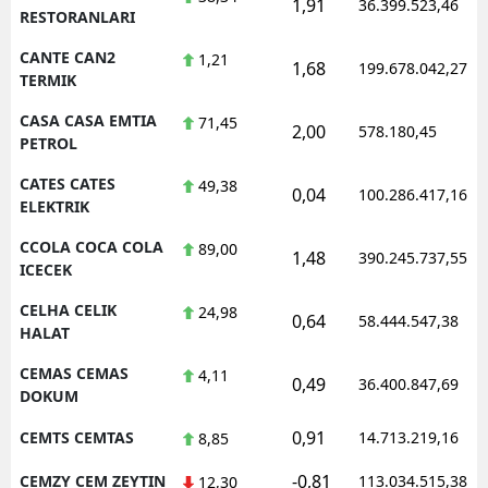
1,91
36.399.523,46
RESTORANLARI
CANTE CAN2
1,21
1,68
199.678.042,27
TERMIK
CASA CASA EMTIA
71,45
2,00
578.180,45
PETROL
CATES CATES
49,38
0,04
100.286.417,16
ELEKTRIK
CCOLA COCA COLA
89,00
1,48
390.245.737,55
ICECEK
CELHA CELIK
24,98
0,64
58.444.547,38
HALAT
CEMAS CEMAS
4,11
0,49
36.400.847,69
DOKUM
0,91
CEMTS CEMTAS
14.713.219,16
8,85
-0,81
CEMZY CEM ZEYTIN
113.034.515,38
12,30