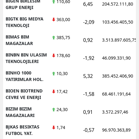
BIGEN BIRLESIM
110,60
6,45
204.572.111,80
GRUP ENERJI
BIGTK BIG MEDYA
363,00
-2,09
103.456.405,50
TEKNOLOJI
BIMAS BIM
385,75
0,92
3.513.897.605,75
MAGAZALAR
BINBN BIN ULASIM
178,60
-1,92
46.099.331,90
TEKNOLOJILERI
BINHO 1000
10,30
5,32
385.452.406,90
YATIRIMLAR HOL.
BIOEN BIOTREND
17,42
-1,58
68.461.191,64
CEVRE VE ENERJI
BIZIM BIZIM
24,30
0,91
3.572.297,46
MAGAZALARI
BJKAS BESIKTAS
1,74
-0,57
96.970.363,89
FUTBOL YAT.