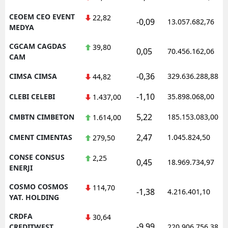
CEOEM CEO EVENT
22,82
-0,09
13.057.682,76
MEDYA
CGCAM CAGDAS
39,80
0,05
70.456.162,06
CAM
-0,36
CIMSA CIMSA
329.636.288,88
44,82
-1,10
CLEBI CELEBI
35.898.068,00
1.437,00
5,22
CMBTN CIMBETON
185.153.083,00
1.614,00
2,47
CMENT CIMENTAS
1.045.824,50
279,50
CONSE CONSUS
2,25
0,45
18.969.734,97
ENERJI
COSMO COSMOS
114,70
-1,38
4.216.401,10
YAT. HOLDING
CRDFA
30,64
-9,99
CREDITWEST
220.906.756,38