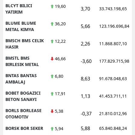
BLCYT BILICI
19,60
3,70
33.743.198,65
YATIRIM
BLUME BLUME
36,20
5,66
123.196.696,84
METAL KIMYA
BMSCH BMS CELIK
12,22
2,26
11.868.807,10
HASIR
BMSTL BMS
46,66
-3,60
177.829.715,98
BIRLESIK METAL
BNTAS BANTAS
6,80
8,63
91.678.048,63
AMBALAJ
BOBET BOGAZICI
17,91
1,13
41.453.711,11
BETON SANAYI
BORLS BORLEASE
5,38
-0,37
21.810.012,96
OTOMOTIV
5,88
BORSK BOR SEKER
65.840.848,24
5,94