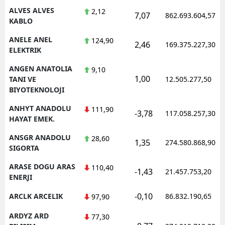
ALVES ALVES
2,12
7,07
862.693.604,57
KABLO
ANELE ANEL
124,90
2,46
169.375.227,30
ELEKTRIK
ANGEN ANATOLIA
9,10
1,00
TANI VE
12.505.277,50
BIYOTEKNOLOJI
ANHYT ANADOLU
111,90
-3,78
117.058.257,30
HAYAT EMEK.
ANSGR ANADOLU
28,60
1,35
274.580.868,90
SIGORTA
ARASE DOGU ARAS
110,40
-1,43
21.457.753,20
ENERJI
-0,10
ARCLK ARCELIK
86.832.190,65
97,90
ARDYZ ARD
77,30