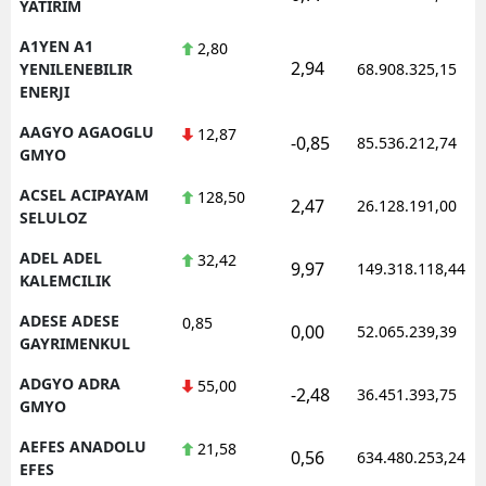
YATIRIM
A1YEN A1
2,80
2,94
YENILENEBILIR
68.908.325,15
ENERJI
AAGYO AGAOGLU
12,87
-0,85
85.536.212,74
GMYO
ACSEL ACIPAYAM
128,50
2,47
26.128.191,00
SELULOZ
ADEL ADEL
32,42
9,97
149.318.118,44
KALEMCILIK
ADESE ADESE
0,85
0,00
52.065.239,39
GAYRIMENKUL
ADGYO ADRA
55,00
-2,48
36.451.393,75
GMYO
AEFES ANADOLU
21,58
0,56
634.480.253,24
EFES