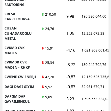
FAKTORING
CRFSA
210,50
9,98
195.380.644,60
CARREFOURSA
CUSAN
24,76
1,06
CUHADAROGLU
12.252.073,38
METAL
CVKMD CVK
15,91
-4,16
1.021.808.061,43
MADEN
CVKMDR CVK
25,34
-3,72
130.242.702,76
MADEN - RHKP
-9,83
CWENE CW ENERJI
12.159.626.735,6
42,20
-0,83
DAGI DAGI GIYIM
52.951.670,71
9,52
DAPGM DAP
9,05
5,23
1.596.553.324,02
GAYRIMENKUL
1,83
DARDL DARDANEL
42.553.370,12