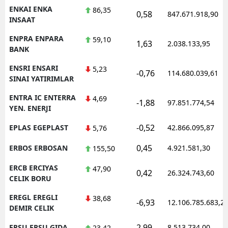
ENKAI ENKA
86,35
0,58
847.671.918,90
INSAAT
ENPRA ENPARA
59,10
1,63
2.038.133,95
BANK
ENSRI ENSARI
5,23
-0,76
114.680.039,61
SINAI YATIRIMLAR
ENTRA IC ENTERRA
4,69
-1,88
97.851.774,54
YEN. ENERJI
-0,52
EPLAS EGEPLAST
42.866.095,87
5,76
0,45
ERBOS ERBOSAN
4.921.581,30
155,50
ERCB ERCIYAS
47,90
0,42
26.324.743,60
CELIK BORU
EREGL EREGLI
38,68
-6,93
12.106.785.683,2
DEMIR CELIK
2,99
ERSU ERSU GIDA
8.513.734,00
23,42