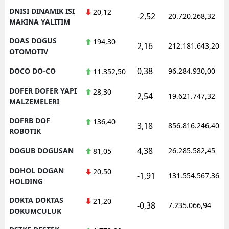
DNISI DINAMIK ISI
20,12
-2,52
20.720.268,32
MAKINA YALITIM
DOAS DOGUS
194,30
2,16
212.181.643,20
OTOMOTIV
0,38
DOCO DO-CO
96.284.930,00
11.352,50
DOFER DOFER YAPI
28,30
2,54
19.621.747,32
MALZEMELERI
DOFRB DOF
136,40
3,18
856.816.246,40
ROBOTIK
4,38
DOGUB DOGUSAN
26.285.582,45
81,05
DOHOL DOGAN
20,50
-1,91
131.554.567,36
HOLDING
DOKTA DOKTAS
21,20
-0,38
7.235.066,94
DOKUMCULUK