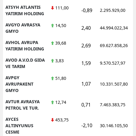
ATSYH ATLANTIS
111,00
-0,89
2.295.929,00
YATIRIM HOLDING
AVGYO AVRASYA
14,50
2,40
44.994.022,34
GMYO
AVHOL AVRUPA
39,68
2,69
69.627.858,26
YATIRIM HOLDING
AVOD A.V.O.D GIDA
3,83
1,59
9.570.527,97
VE TARIM
AVPGY
51,80
1,07
AVRUPAKENT
10.331.507,80
GMYO
AVTUR AVRASYA
12,74
0,71
7.463.383,75
PETROL VE TUR.
AYCES
453,75
-2,10
ALTINYUNUS
30.146.105,50
CESME