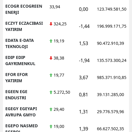
ECOGR ECOGREEN
33,94
0,00
123.749.581,50
ENERJI
ECZYT ECZACIBASI
324,25
-1,44
196.999.171,75
YATIRIM
EDATA E-DATA
19,19
1,53
90.472.910,39
TEKNOLOJI
EDIP EDIP
38,38
-1,94
135.573.300,24
GAYRIMENKUL
EFOR EFOR
19,77
3,67
985.371.910,85
YATIRIM
EGEEN EGE
5.272,50
0,81
39.131.285,00
ENDUSTRI
EGEGY EGEYAPI
29,40
1,31
29.776.579,96
AVRUPA GMYO
EGEPO NASMED
19,00
1,39
66.627.502,35
EGEPOL