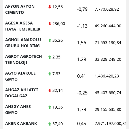
AFYON AFYON
12,56
-0,79
7.770.628,92
CIMENTO
AGESA AGESA
236,00
-1,13
49.260.444,90
HAYAT EMEKLILIK
AGHOL ANADOLU
35,26
1,56
71.553.130,84
GRUBU HOLDING
AGROT AGROTECH
2,35
1,29
33.828.248,20
TEKNOLOJI
AGYO ATAKULE
7,33
0,41
1.486.420,23
GMYO
AHGAZ AHLATCI
32,14
-0,25
45.407.680,74
DOGALGAZ
AHSGY AHES
19,36
1,79
29.155.635,80
GMYO
0,45
AKBNK AKBANK
7.971.197.000,85
67,40