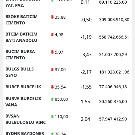
0,11
69.110.225,00
YAT. PAZ.
BSOKE BATICIM
35,88
-0,50
309.003.910,80
CIMENTO
BTCIM BATICIM
4,98
-1,19
558.742.666,51
BATI ANADOLU
BUCIM BURSA
5,07
-3,43
31.007.700,29
CIMENTO
BULGS BULLS
37,00
-2,17
181.928.021,96
GSYO
-1,55
BURCE BURCELIK
77.406.946,18
35,54
BURVA BURCELIK
850,00
1,55
30.260.376,00
VANA
BVSAN
110,00
2,04
57.947.412,90
BULBULOGLU VINC
BYDNR BAYDONER
38,34