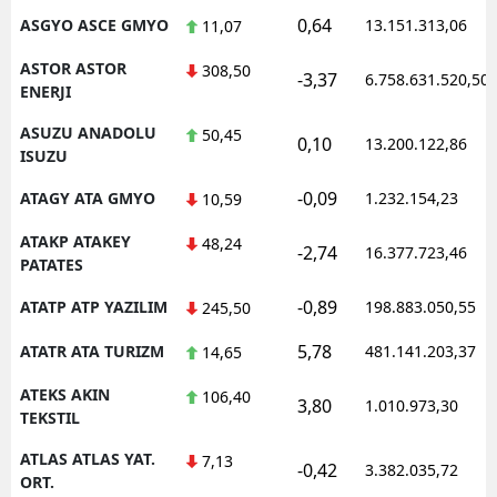
0,64
ASGYO ASCE GMYO
13.151.313,06
11,07
ASTOR ASTOR
308,50
-3,37
6.758.631.520,50
ENERJI
ASUZU ANADOLU
50,45
0,10
13.200.122,86
ISUZU
-0,09
ATAGY ATA GMYO
1.232.154,23
10,59
ATAKP ATAKEY
48,24
-2,74
16.377.723,46
PATATES
-0,89
ATATP ATP YAZILIM
198.883.050,55
245,50
5,78
ATATR ATA TURIZM
481.141.203,37
14,65
ATEKS AKIN
106,40
3,80
1.010.973,30
TEKSTIL
ATLAS ATLAS YAT.
7,13
-0,42
3.382.035,72
ORT.