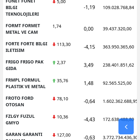
FONET FONET
5,00
-1,19
BILGI
109.028.768,84
TEKNOLOJILERI
FORMT FORMET
1,74
0,00
39.437.320,00
METAL VE CAM
FORTE FORTE BILGI
113,30
-4,15
363.950.365,60
ILETISIM
FRIGO FRIGO PAK
2,37
3,49
238.401.851,62
GIDA
FRMPL FORMUL
35,76
1,48
92.565.525,00
PLASTIK VE METAL
FROTO FORD
78,10
-0,64
1.602.362.688,95
OTOSAN
FZLGY FUZUL
10,36
-4,43
172.638.488,80
GMYO
GARAN GARANTI
127,00
-0,63
3.772.734.436,30