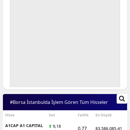
#Borsa İstanbulda İşlem Gören Tüm Hisseler
Hisse
Son
Fark%
En Düşük
A1CAP A1 CAPITAL
9,18
0,77
83.586.085,41