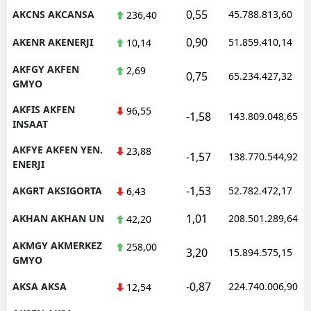
0,55
AKCNS AKCANSA
45.788.813,60
236,40
0,90
AKENR AKENERJI
51.859.410,14
10,14
AKFGY AKFEN
2,69
0,75
65.234.427,32
GMYO
AKFIS AKFEN
96,55
-1,58
143.809.048,65
INSAAT
AKFYE AKFEN YEN.
23,88
-1,57
138.770.544,92
ENERJI
-1,53
AKGRT AKSIGORTA
52.782.472,17
6,43
1,01
AKHAN AKHAN UN
208.501.289,64
42,20
AKMGY AKMERKEZ
258,00
3,20
15.894.575,15
GMYO
-0,87
AKSA AKSA
224.740.006,90
12,54