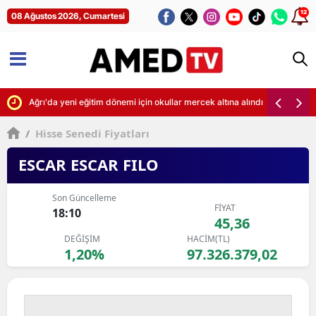
12
08 Ağustos 2026, Cumartesi
ti
Ağrı'da yeni eğitim dönemi için okullar mercek altına alındı
/
Hisse Senedi Fiyatları
ESCAR ESCAR FILO
Son Güncelleme
FİYAT
18:10
45,36
DEĞİŞİM
HACİM(TL)
1,20%
97.326.379,02