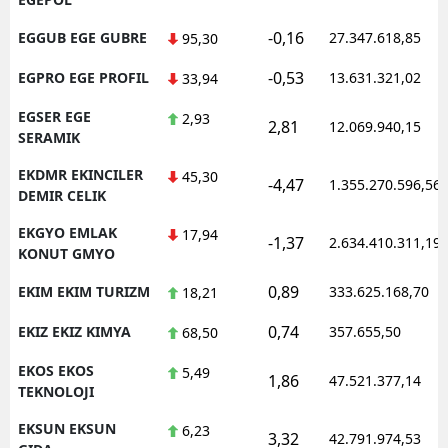
-0,16
EGGUB EGE GUBRE
27.347.618,85
95,30
-0,53
EGPRO EGE PROFIL
13.631.321,02
33,94
EGSER EGE
2,93
2,81
12.069.940,15
SERAMIK
EKDMR EKINCILER
45,30
-4,47
1.355.270.596,56
DEMIR CELIK
EKGYO EMLAK
17,94
-1,37
2.634.410.311,19
KONUT GMYO
0,89
EKIM EKIM TURIZM
333.625.168,70
18,21
0,74
EKIZ EKIZ KIMYA
357.655,50
68,50
EKOS EKOS
5,49
1,86
47.521.377,14
TEKNOLOJI
EKSUN EKSUN
6,23
3,32
42.791.974,53