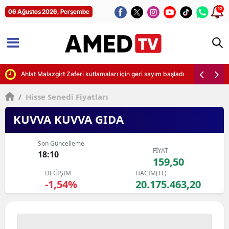
12
06 Ağustos 2026, Perşembe
Ahlat Malazgirt Zaferi kutlamaları için geri sayım başladı
/
Hisse Senedi Fiyatları
KUVVA KUVVA GIDA
Son Güncelleme
FİYAT
18:10
159,50
DEĞİŞİM
HACİM(TL)
-1,54%
20.175.463,20