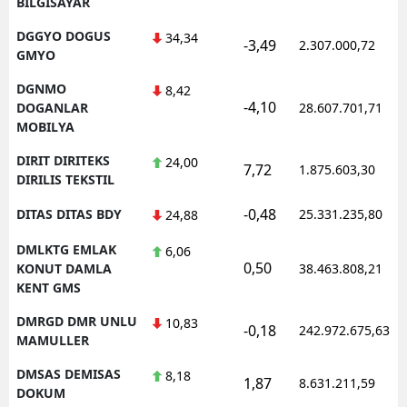
BILGISAYAR
DGGYO DOGUS
34,34
-3,49
2.307.000,72
GMYO
DGNMO
8,42
-4,10
DOGANLAR
28.607.701,71
MOBILYA
DIRIT DIRITEKS
24,00
7,72
1.875.603,30
DIRILIS TEKSTIL
-0,48
DITAS DITAS BDY
25.331.235,80
24,88
DMLKTG EMLAK
6,06
0,50
KONUT DAMLA
38.463.808,21
KENT GMS
DMRGD DMR UNLU
10,83
-0,18
242.972.675,63
MAMULLER
DMSAS DEMISAS
8,18
1,87
8.631.211,59
DOKUM