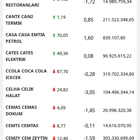
-1,72
14.989.759,34
RESTORANLARI
CANTE CAN2
1,19
0,85
211.522.348,65
TERMIK
CASA CASA EMTIA
70,05
1,60
839.107,80
PETROL
CATES CATES
49,36
0,08
96.925.615,22
ELEKTRIK
CCOLA COCA COLA
87,70
-0,28
319.702.334,80
ICECEK
CELHA CELIK
24,82
-3,05
104.496.344,14
HALAT
CEMAS CEMAS
4,09
-1,45
26.998.320,38
DOKUM
-0,11
CEMTS CEMTAS
14.616.070,95
8,77
-1,59
CEMZY CEM ZEYTIN
305.330.699,69
12,40