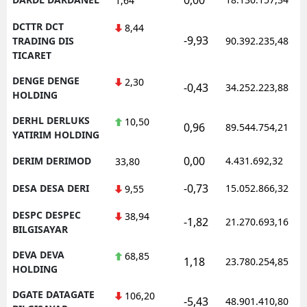
1,64
DCTTR DCT
8,44
-9,93
TRADING DIS
90.392.235,48
TICARET
DENGE DENGE
2,30
-0,43
34.252.223,88
HOLDING
DERHL DERLUKS
10,50
0,96
89.544.754,21
YATIRIM HOLDING
0,00
DERIM DERIMOD
4.431.692,32
33,80
-0,73
DESA DESA DERI
15.052.866,32
9,55
DESPC DESPEC
38,94
-1,82
21.270.693,16
BILGISAYAR
DEVA DEVA
68,85
1,18
23.780.254,85
HOLDING
DGATE DATAGATE
106,20
-5,43
48.901.410,80