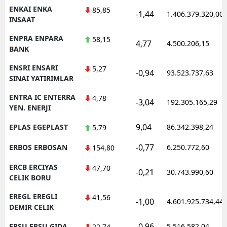
ENKAI ENKA
85,85
-1,44
1.406.379.320,00
INSAAT
ENPRA ENPARA
58,15
4,77
4.500.206,15
BANK
ENSRI ENSARI
5,27
-0,94
93.523.737,63
SINAI YATIRIMLAR
ENTRA IC ENTERRA
4,78
-3,04
192.305.165,29
YEN. ENERJI
9,04
EPLAS EGEPLAST
86.342.398,24
5,79
-0,77
ERBOS ERBOSAN
6.250.772,60
154,80
ERCB ERCIYAS
47,70
-0,21
30.743.990,60
CELIK BORU
EREGL EREGLI
41,56
-1,00
4.601.925.734,44
DEMIR CELIK
-0,96
ERSU ERSU GIDA
5.516.582,04
22,74