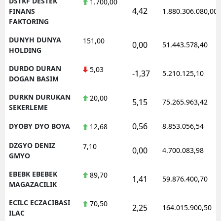
DSTKF DESTEK
1.700,00
4,42
FINANS
1.880.306.080,00
FAKTORING
DUNYH DUNYA
151,00
0,00
51.443.578,40
HOLDING
DURDO DURAN
5,03
-1,37
5.210.125,10
DOGAN BASIM
DURKN DURUKAN
20,00
5,15
75.265.963,42
SEKERLEME
0,56
DYOBY DYO BOYA
8.853.056,54
12,68
DZGYO DENIZ
7,10
0,00
4.700.083,98
GMYO
EBEBK EBEBEK
89,70
1,41
59.876.400,70
MAGAZACILIK
ECILC ECZACIBASI
70,50
2,25
164.015.900,50
ILAC