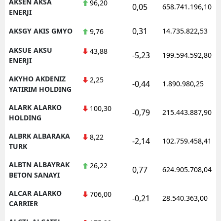
AKSEN AKSA
96,20
0,05
658.741.196,10
ENERJI
0,31
AKSGY AKIS GMYO
14.735.822,53
9,76
AKSUE AKSU
43,88
-5,23
199.594.592,80
ENERJI
AKYHO AKDENIZ
2,25
-0,44
1.890.980,25
YATIRIM HOLDING
ALARK ALARKO
100,30
-0,79
215.443.887,90
HOLDING
ALBRK ALBARAKA
8,22
-2,14
102.759.458,41
TURK
ALBTN ALBAYRAK
26,22
0,77
624.905.708,04
BETON SANAYI
ALCAR ALARKO
706,00
-0,21
28.540.363,00
CARRIER