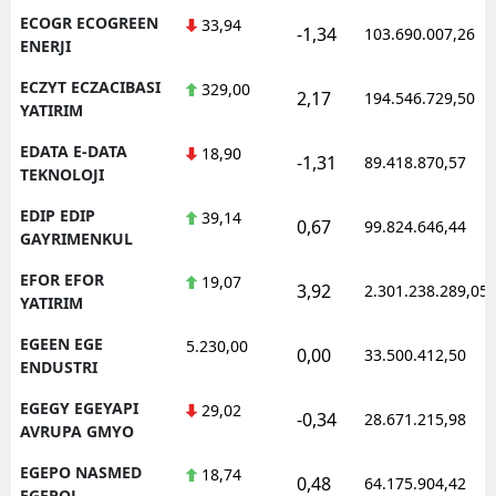
ECOGR ECOGREEN
33,94
-1,34
103.690.007,26
ENERJI
ECZYT ECZACIBASI
329,00
2,17
194.546.729,50
YATIRIM
EDATA E-DATA
18,90
-1,31
89.418.870,57
TEKNOLOJI
EDIP EDIP
39,14
0,67
99.824.646,44
GAYRIMENKUL
EFOR EFOR
19,07
3,92
2.301.238.289,05
YATIRIM
EGEEN EGE
5.230,00
0,00
33.500.412,50
ENDUSTRI
EGEGY EGEYAPI
29,02
-0,34
28.671.215,98
AVRUPA GMYO
EGEPO NASMED
18,74
0,48
64.175.904,42
EGEPOL