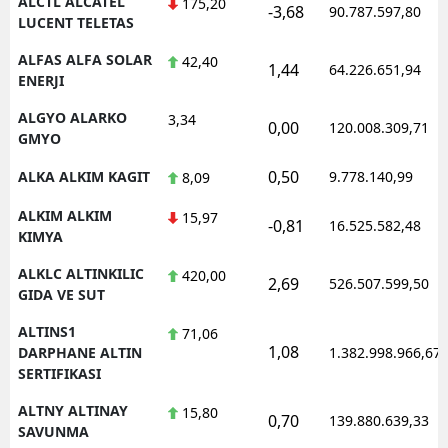
ALCTL ALCATEL
175,20
-3,68
90.787.597,80
LUCENT TELETAS
ALFAS ALFA SOLAR
42,40
1,44
64.226.651,94
ENERJI
ALGYO ALARKO
3,34
0,00
120.008.309,71
GMYO
0,50
ALKA ALKIM KAGIT
9.778.140,99
8,09
ALKIM ALKIM
15,97
-0,81
16.525.582,48
KIMYA
ALKLC ALTINKILIC
420,00
2,69
526.507.599,50
GIDA VE SUT
ALTINS1
71,06
1,08
DARPHANE ALTIN
1.382.998.966,67
SERTIFIKASI
ALTNY ALTINAY
15,80
0,70
139.880.639,33
SAVUNMA