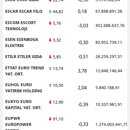
0,18
ESCAR ESCAR FILO
67.898.891,58
44,82
ESCOM ESCORT
5,76
-3,03
452.688.637,76
TEKNOLOJI
ESEN ESENBOGA
3,32
-0,30
83.952.739,11
ELEKTRIK
-0,51
ETILR ETILER GIDA
26.259.297,31
5,85
ETYAT EURO TREND
13,74
3,78
12.848.146,44
YAT. ORT.
EUHOL EURO
10,50
2,04
5.840.188,41
YATIRIM HOLDING
EUKYO EURO
12,90
-0,39
10.337.981,91
KAPITAL YAT. ORT.
EUPWR
91,10
-0,33
EUROPOWER
1.274.003.441,75