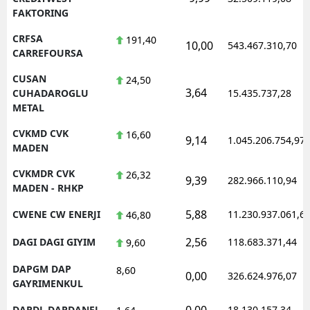
FAKTORING
CRFSA
191,40
10,00
543.467.310,70
CARREFOURSA
CUSAN
24,50
3,64
CUHADAROGLU
15.435.737,28
METAL
CVKMD CVK
16,60
9,14
1.045.206.754,97
MADEN
CVKMDR CVK
26,32
9,39
282.966.110,94
MADEN - RHKP
5,88
CWENE CW ENERJI
11.230.937.061,6
46,80
2,56
DAGI DAGI GIYIM
118.683.371,44
9,60
DAPGM DAP
8,60
0,00
326.624.976,07
GAYRIMENKUL
0,00
DARDL DARDANEL
18.130.157,34