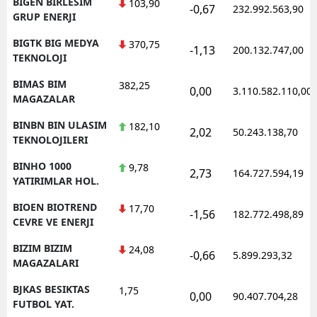
BIGEN BIRLESIM
103,90
-0,67
232.992.563,90
GRUP ENERJI
BIGTK BIG MEDYA
370,75
-1,13
200.132.747,00
TEKNOLOJI
BIMAS BIM
382,25
0,00
3.110.582.110,00
MAGAZALAR
BINBN BIN ULASIM
182,10
2,02
50.243.138,70
TEKNOLOJILERI
BINHO 1000
9,78
2,73
164.727.594,19
YATIRIMLAR HOL.
BIOEN BIOTREND
17,70
-1,56
182.772.498,89
CEVRE VE ENERJI
BIZIM BIZIM
24,08
-0,66
5.899.293,32
MAGAZALARI
BJKAS BESIKTAS
1,75
0,00
90.407.704,28
FUTBOL YAT.