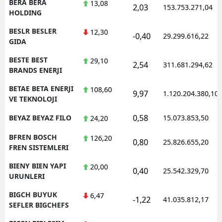
BERA BERA
13,08
2,03
153.753.271,04
HOLDING
BESLR BESLER
12,30
-0,40
29.299.616,22
GIDA
BESTE BEST
29,10
2,54
311.681.294,62
BRANDS ENERJI
BETAE BETA ENERJI
108,60
9,97
1.120.204.380,10
VE TEKNOLOJI
0,58
BEYAZ BEYAZ FILO
15.073.853,50
24,20
BFREN BOSCH
126,20
0,80
25.826.655,20
FREN SISTEMLERI
BIENY BIEN YAPI
20,00
0,40
25.542.329,70
URUNLERI
BIGCH BUYUK
6,47
-1,22
41.035.812,17
SEFLER BIGCHEFS