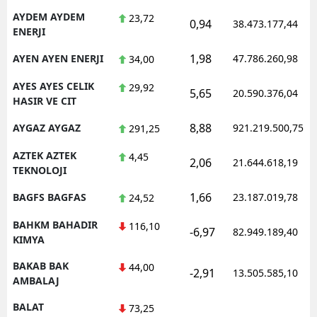
AYDEM AYDEM
23,72
0,94
38.473.177,44
ENERJI
1,98
AYEN AYEN ENERJI
47.786.260,98
34,00
AYES AYES CELIK
29,92
5,65
20.590.376,04
HASIR VE CIT
8,88
AYGAZ AYGAZ
921.219.500,75
291,25
AZTEK AZTEK
4,45
2,06
21.644.618,19
TEKNOLOJI
1,66
BAGFS BAGFAS
23.187.019,78
24,52
BAHKM BAHADIR
116,10
-6,97
82.949.189,40
KIMYA
BAKAB BAK
44,00
-2,91
13.505.585,10
AMBALAJ
BALAT
73,25