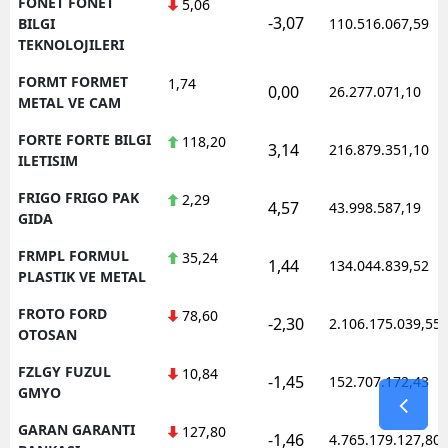
FONET FONET
5,06
-3,07
BILGI
110.516.067,59
TEKNOLOJILERI
FORMT FORMET
1,74
0,00
26.277.071,10
METAL VE CAM
FORTE FORTE BILGI
118,20
3,14
216.879.351,10
ILETISIM
FRIGO FRIGO PAK
2,29
4,57
43.998.587,19
GIDA
FRMPL FORMUL
35,24
1,44
134.044.839,52
PLASTIK VE METAL
FROTO FORD
78,60
-2,30
2.106.175.039,55
OTOSAN
FZLGY FUZUL
10,84
-1,45
152.707.172,43
GMYO
GARAN GARANTI
127,80
-1,46
4.765.179.127,80