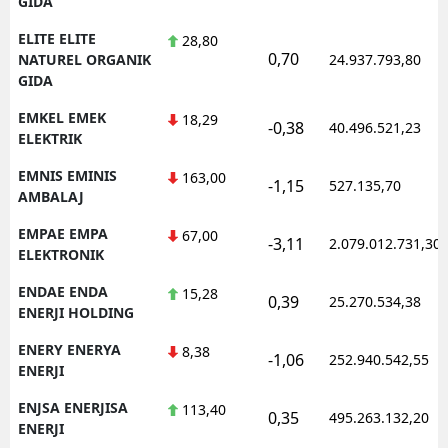
GIDA
ELITE ELITE
28,80
0,70
NATUREL ORGANIK
24.937.793,80
GIDA
EMKEL EMEK
18,29
-0,38
40.496.521,23
ELEKTRIK
EMNIS EMINIS
163,00
-1,15
527.135,70
AMBALAJ
EMPAE EMPA
67,00
-3,11
2.079.012.731,30
ELEKTRONIK
ENDAE ENDA
15,28
0,39
25.270.534,38
ENERJI HOLDING
ENERY ENERYA
8,38
-1,06
252.940.542,55
ENERJI
ENJSA ENERJISA
113,40
0,35
495.263.132,20
ENERJI