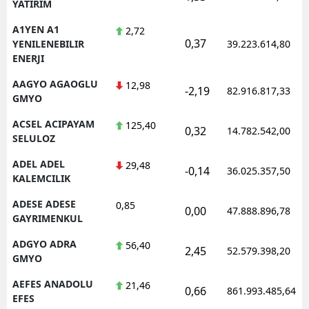
YATIRIM
A1YEN A1
2,72
0,37
YENILENEBILIR
39.223.614,80
ENERJI
AAGYO AGAOGLU
12,98
-2,19
82.916.817,33
GMYO
ACSEL ACIPAYAM
125,40
0,32
14.782.542,00
SELULOZ
ADEL ADEL
29,48
-0,14
36.025.357,50
KALEMCILIK
ADESE ADESE
0,85
0,00
47.888.896,78
GAYRIMENKUL
ADGYO ADRA
56,40
2,45
52.579.398,20
GMYO
AEFES ANADOLU
21,46
0,66
861.993.485,64
EFES