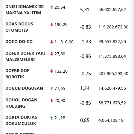
DNISI DINAMIK ISI
20,64
5,31
56.002.657,62
MAKINA YALITIM
DOAS DOGUS
190,20
-0,83
119.282.672,30
OTOMOTIV
-1,33
DOCO DO-CO
99.653.832,50
11.310,00
DOFER DOFER YAPI
27,60
-0,86
11.375.898,64
MALZEMELERI
DOFRB DOF
132,20
-0,75
507.905.292,40
ROBOTIK
1,24
DOGUB DOGUSAN
14.620.479,55
77,65
DOHOL DOGAN
20,90
-0,85
58.771.678,52
HOLDING
DOKTA DOKTAS
21,28
0,85
4.064.108,18
DOKUMCULUK