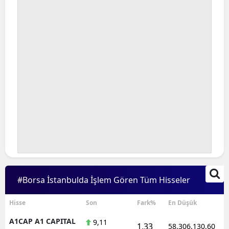
#Borsa İstanbulda İşlem Gören Tüm Hisseler
Hisse
Son
Fark%
En Düşük
A1CAP A1 CAPITAL
9,11
1,33
58.306.130,60