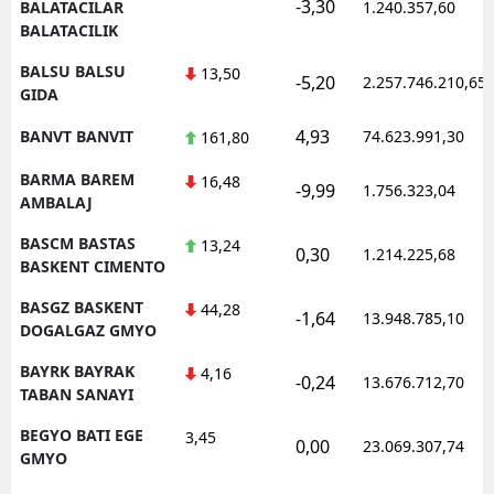
-3,30
BALATACILAR
1.240.357,60
BALATACILIK
BALSU BALSU
13,50
-5,20
2.257.746.210,65
GIDA
4,93
BANVT BANVIT
74.623.991,30
161,80
BARMA BAREM
16,48
-9,99
1.756.323,04
AMBALAJ
BASCM BASTAS
13,24
0,30
1.214.225,68
BASKENT CIMENTO
BASGZ BASKENT
44,28
-1,64
13.948.785,10
DOGALGAZ GMYO
BAYRK BAYRAK
4,16
-0,24
13.676.712,70
TABAN SANAYI
BEGYO BATI EGE
3,45
0,00
23.069.307,74
GMYO