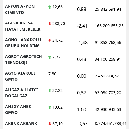
AFYON AFYON
12,66
0,88
25.842.691,94
CIMENTO
AGESA AGESA
238,70
-2,41
166.209.655,25
HAYAT EMEKLILIK
AGHOL ANADOLU
34,72
-1,48
91.358.768,56
GRUBU HOLDING
AGROT AGROTECH
2,32
0,43
34.100.258,91
TEKNOLOJI
AGYO ATAKULE
7,30
0,00
2.450.814,57
GMYO
AHGAZ AHLATCI
32,22
0,37
92.934.703,20
DOGALGAZ
AHSGY AHES
19,02
1,60
42.930.943,63
GMYO
-0,67
AKBNK AKBANK
8.774.651.783,65
67,10