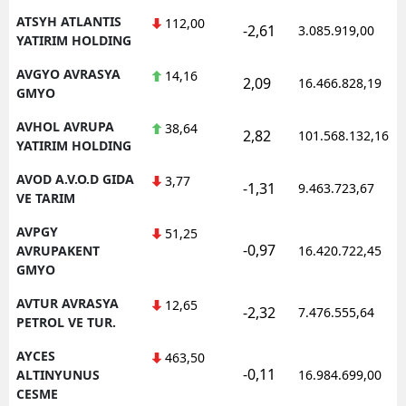
ATSYH ATLANTIS
112,00
-2,61
3.085.919,00
YATIRIM HOLDING
AVGYO AVRASYA
14,16
2,09
16.466.828,19
GMYO
AVHOL AVRUPA
38,64
2,82
101.568.132,16
YATIRIM HOLDING
AVOD A.V.O.D GIDA
3,77
-1,31
9.463.723,67
VE TARIM
AVPGY
51,25
-0,97
AVRUPAKENT
16.420.722,45
GMYO
AVTUR AVRASYA
12,65
-2,32
7.476.555,64
PETROL VE TUR.
AYCES
463,50
-0,11
ALTINYUNUS
16.984.699,00
CESME