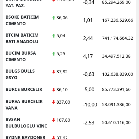
-0,34
85.294.269,00
YAT. PAZ.
BSOKE BATICIM
36,06
1,01
167.236.529,66
CIMENTO
BTCIM BATICIM
5,04
2,44
741.174.664,32
BATI ANADOLU
BUCIM BURSA
5,25
4,17
34.497.512,38
CIMENTO
BULGS BULLS
37,82
-0,63
102.638.839,00
GSYO
-5,00
BURCE BURCELIK
85.773.391,66
36,10
BURVA BURCELIK
837,00
-10,00
53.091.336,00
VANA
BVSAN
107,80
-2,53
50.610.116,00
BULBULOGLU VINC
BYDNR BAYDONER
37,62