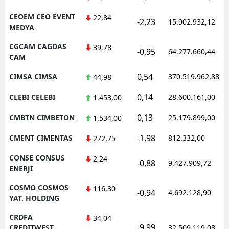
CEOEM CEO EVENT
22,84
-2,23
15.902.932,12
MEDYA
CGCAM CAGDAS
39,78
-0,95
64.277.660,44
CAM
0,54
CIMSA CIMSA
370.519.962,88
44,98
0,14
CLEBI CELEBI
28.600.161,00
1.453,00
0,13
CMBTN CIMBETON
25.179.899,00
1.534,00
-1,98
CMENT CIMENTAS
812.332,00
272,75
CONSE CONSUS
2,24
-0,88
9.427.909,72
ENERJI
COSMO COSMOS
116,30
-0,94
4.692.128,90
YAT. HOLDING
CRDFA
34,04
-9,99
CREDITWEST
32.509.119,08