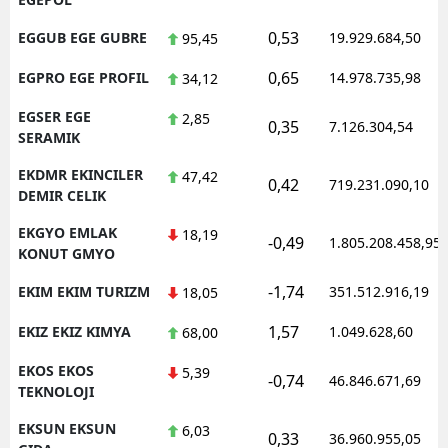
0,53
EGGUB EGE GUBRE
19.929.684,50
95,45
0,65
EGPRO EGE PROFIL
14.978.735,98
34,12
EGSER EGE
2,85
0,35
7.126.304,54
SERAMIK
EKDMR EKINCILER
47,42
0,42
719.231.090,10
DEMIR CELIK
EKGYO EMLAK
18,19
-0,49
1.805.208.458,95
KONUT GMYO
-1,74
EKIM EKIM TURIZM
351.512.916,19
18,05
1,57
EKIZ EKIZ KIMYA
1.049.628,60
68,00
EKOS EKOS
5,39
-0,74
46.846.671,69
TEKNOLOJI
EKSUN EKSUN
6,03
0,33
36.960.955,05