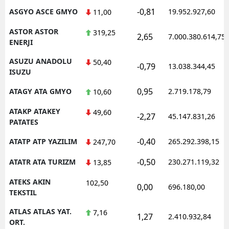
-0,81
ASGYO ASCE GMYO
19.952.927,60
11,00
ASTOR ASTOR
319,25
2,65
7.000.380.614,75
ENERJI
ASUZU ANADOLU
50,40
-0,79
13.038.344,45
ISUZU
0,95
ATAGY ATA GMYO
2.719.178,79
10,60
ATAKP ATAKEY
49,60
-2,27
45.147.831,26
PATATES
-0,40
ATATP ATP YAZILIM
265.292.398,15
247,70
-0,50
ATATR ATA TURIZM
230.271.119,32
13,85
ATEKS AKIN
102,50
0,00
696.180,00
TEKSTIL
ATLAS ATLAS YAT.
7,16
1,27
2.410.932,84
ORT.