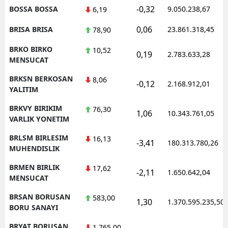
-0,32
BOSSA BOSSA
9.050.238,67
6,19
0,06
BRISA BRISA
23.861.318,45
78,90
BRKO BIRKO
10,52
0,19
2.783.633,28
MENSUCAT
BRKSN BERKOSAN
8,06
-0,12
2.168.912,01
YALITIM
BRKVY BIRIKIM
76,30
1,06
10.343.761,05
VARLIK YONETIM
BRLSM BIRLESIM
16,13
-3,41
180.313.780,26
MUHENDISLIK
BRMEN BIRLIK
17,62
-2,11
1.650.642,04
MENSUCAT
BRSAN BORUSAN
583,00
1,30
1.370.595.235,50
BORU SANAYI
BRYAT BORUSAN
1.765,00