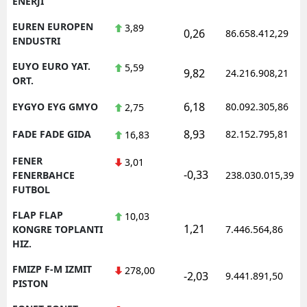
ENERJI
EUREN EUROPEN
3,89
0,26
86.658.412,29
ENDUSTRI
EUYO EURO YAT.
5,59
9,82
24.216.908,21
ORT.
6,18
EYGYO EYG GMYO
80.092.305,86
2,75
8,93
FADE FADE GIDA
82.152.795,81
16,83
FENER
3,01
-0,33
FENERBAHCE
238.030.015,39
FUTBOL
FLAP FLAP
10,03
1,21
KONGRE TOPLANTI
7.446.564,86
HIZ.
FMIZP F-M IZMIT
278,00
-2,03
9.441.891,50
PISTON