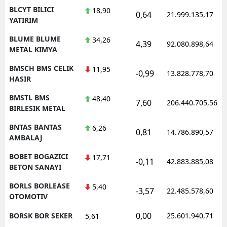
BLCYT BILICI
18,90
0,64
21.999.135,17
YATIRIM
BLUME BLUME
34,26
4,39
92.080.898,64
METAL KIMYA
BMSCH BMS CELIK
11,95
-0,99
13.828.778,70
HASIR
BMSTL BMS
48,40
7,60
206.440.705,56
BIRLESIK METAL
BNTAS BANTAS
6,26
0,81
14.786.890,57
AMBALAJ
BOBET BOGAZICI
17,71
-0,11
42.883.885,08
BETON SANAYI
BORLS BORLEASE
5,40
-3,57
22.485.578,60
OTOMOTIV
0,00
BORSK BOR SEKER
25.601.940,71
5,61