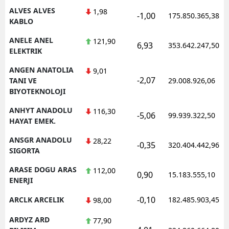
ALVES ALVES
1,98
-1,00
175.850.365,38
KABLO
ANELE ANEL
121,90
6,93
353.642.247,50
ELEKTRIK
ANGEN ANATOLIA
9,01
-2,07
TANI VE
29.008.926,06
BIYOTEKNOLOJI
ANHYT ANADOLU
116,30
-5,06
99.939.322,50
HAYAT EMEK.
ANSGR ANADOLU
28,22
-0,35
320.404.442,96
SIGORTA
ARASE DOGU ARAS
112,00
0,90
15.183.555,10
ENERJI
-0,10
ARCLK ARCELIK
182.485.903,45
98,00
ARDYZ ARD
77,90