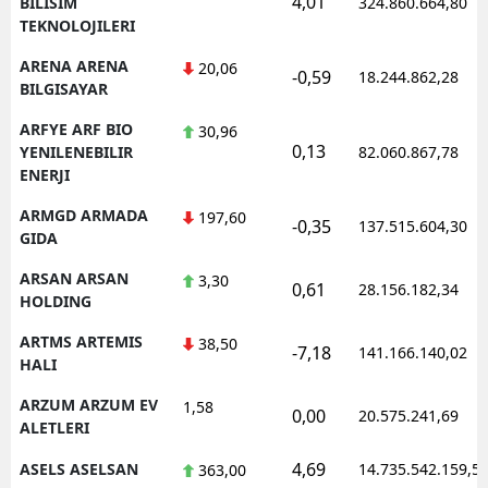
4,01
BILISIM
324.860.664,80
TEKNOLOJILERI
ARENA ARENA
20,06
-0,59
18.244.862,28
BILGISAYAR
ARFYE ARF BIO
30,96
0,13
YENILENEBILIR
82.060.867,78
ENERJI
ARMGD ARMADA
197,60
-0,35
137.515.604,30
GIDA
ARSAN ARSAN
3,30
0,61
28.156.182,34
HOLDING
ARTMS ARTEMIS
38,50
-7,18
141.166.140,02
HALI
ARZUM ARZUM EV
1,58
0,00
20.575.241,69
ALETLERI
4,69
ASELS ASELSAN
14.735.542.159,5
363,00