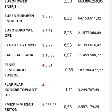
2,30
1
EUROPOWER
663.896.259,95
ENERJI
EUREN EUROPEN
3,90
0,52
64.153.611,32
1
ENDUSTRI
EUYO EURO YAT.
5,51
8,25
21.577.360,09
1
ORT.
6,95
EYGYO EYG GMYO
61.393.616,42
1
2,77
0,97
FADE FADE GIDA
11.459.500,77
1
15,60
FENER
3,01
-0,33
1
FENERBAHCE
182.284.477,27
FUTBOL
FLAP FLAP
9,80
-1,11
1
KONGRE TOPLANTI
3.249.787,49
HIZ.
FMIZP F-M IZMIT
285,25
0,53
2.557.179,25
1
PISTON