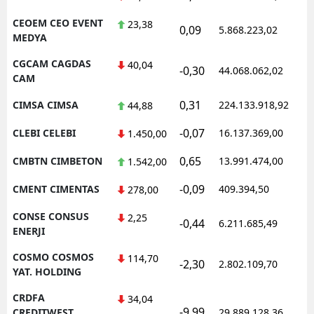
CEOEM CEO EVENT
23,38
0,09
5.868.223,02
1
MEDYA
CGCAM CAGDAS
40,04
-0,30
44.068.062,02
1
CAM
0,31
CIMSA CIMSA
224.133.918,92
1
44,88
-0,07
CLEBI CELEBI
16.137.369,00
1
1.450,00
0,65
CMBTN CIMBETON
13.991.474,00
1
1.542,00
-0,09
CMENT CIMENTAS
409.394,50
1
278,00
CONSE CONSUS
2,25
-0,44
6.211.685,49
1
ENERJI
COSMO COSMOS
114,70
-2,30
2.802.109,70
1
YAT. HOLDING
CRDFA
34,04
-9,99
1
CREDITWEST
29.889.128,36