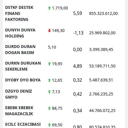
DSTKF DESTEK
1.719,00
5,59
1
FINANS
855.323.612,00
FAKTORING
DUNYH DUNYA
149,30
-1,13
25.969.802,00
1
HOLDING
DURDO DURAN
5,10
0,00
3.399.389,45
1
DOGAN BASIM
DURKN DURUKAN
19,95
4,89
53.189.711,50
1
SEKERLEME
0,32
DYOBY DYO BOYA
5.487.639,51
1
12,65
DZGYO DENIZ
7,13
0,42
2.766.235,25
1
GMYO
EBEBK EBEBEK
88,75
0,34
44.766.072,25
1
MAGAZACILIK
ECILC ECZACIBASI
69,50
0,80
80.574.810,35
1