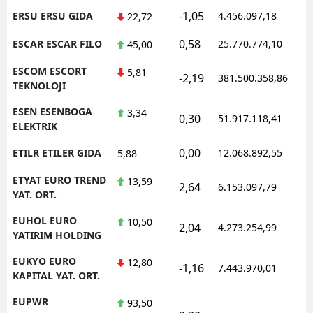
-1,05
ERSU ERSU GIDA
4.456.097,18
1
22,72
0,58
ESCAR ESCAR FILO
25.770.774,10
1
45,00
ESCOM ESCORT
5,81
-2,19
381.500.358,86
1
TEKNOLOJI
ESEN ESENBOGA
3,34
0,30
51.917.118,41
1
ELEKTRIK
0,00
ETILR ETILER GIDA
12.068.892,55
1
5,88
ETYAT EURO TREND
13,59
2,64
6.153.097,79
1
YAT. ORT.
EUHOL EURO
10,50
2,04
4.273.254,99
1
YATIRIM HOLDING
EUKYO EURO
12,80
-1,16
7.443.970,01
1
KAPITAL YAT. ORT.
EUPWR
93,50