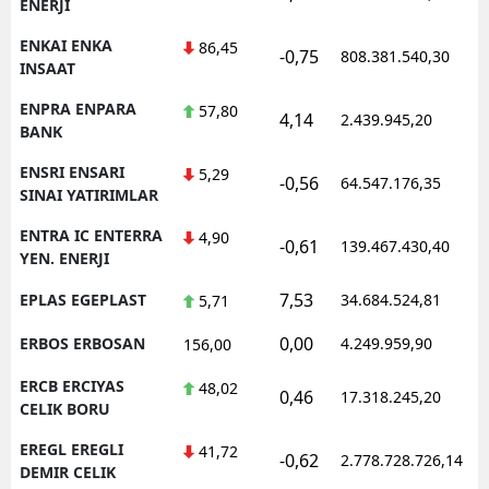
ENERJI
ENKAI ENKA
86,45
-0,75
808.381.540,30
1
INSAAT
ENPRA ENPARA
57,80
4,14
2.439.945,20
1
BANK
ENSRI ENSARI
5,29
-0,56
64.547.176,35
1
SINAI YATIRIMLAR
ENTRA IC ENTERRA
4,90
-0,61
139.467.430,40
1
YEN. ENERJI
7,53
EPLAS EGEPLAST
34.684.524,81
1
5,71
0,00
ERBOS ERBOSAN
4.249.959,90
1
156,00
ERCB ERCIYAS
48,02
0,46
17.318.245,20
1
CELIK BORU
EREGL EREGLI
41,72
-0,62
2.778.728.726,14
1
DEMIR CELIK