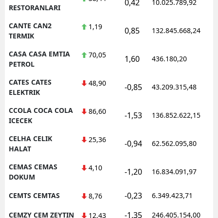
0,42
10.025.789,92
1
RESTORANLARI
CANTE CAN2
1,19
0,85
132.845.668,24
1
TERMIK
CASA CASA EMTIA
70,05
1,60
436.180,20
1
PETROL
CATES CATES
48,90
-0,85
43.209.315,48
1
ELEKTRIK
CCOLA COCA COLA
86,60
-1,53
136.852.622,15
1
ICECEK
CELHA CELIK
25,36
-0,94
62.562.095,80
1
HALAT
CEMAS CEMAS
4,10
-1,20
16.834.091,97
1
DOKUM
-0,23
CEMTS CEMTAS
6.349.423,71
1
8,76
-1,35
CEMZY CEM ZEYTIN
246.405.154,00
1
12,43