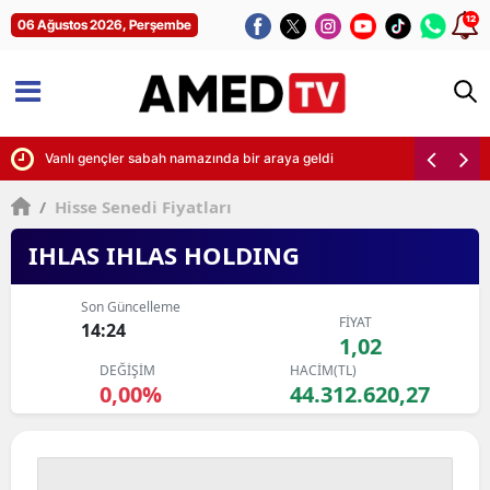
12
06 Ağustos 2026, Perşembe
skıvrak yakalandı
Vanlı gençler sabah namazında bir araya geldi
/
Hisse Senedi Fiyatları
IHLAS IHLAS HOLDING
Son Güncelleme
FİYAT
14:24
1,02
DEĞİŞİM
HACİM(TL)
0,00%
44.312.620,27