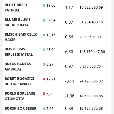
BLCYT BILICI
19,00
1,17
16.622.380,69
1
YATIRIM
BLUME BLUME
32,94
0,37
31.284.490,16
1
METAL KIMYA
BMSCH BMS CELIK
12,15
0,66
7.989.501,39
1
HASIR
BMSTL BMS
48,04
6,80
143.139.447,56
1
BIRLESIK METAL
BNTAS BANTAS
6,27
0,97
5.275.553,75
1
AMBALAJ
BOBET BOGAZICI
17,71
-0,11
24.120.686,37
1
BETON SANAYI
BORLS BORLEASE
5,49
-1,96
14.698.008,85
1
OTOMOTIV
0,89
BORSK BOR SEKER
13.137.375,38
1
5,66