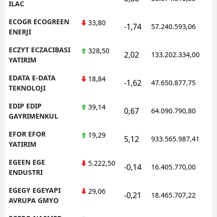
ILAC
ECOGR ECOGREEN
33,80
-1,74
57.240.593,06
1
ENERJI
ECZYT ECZACIBASI
328,50
2,02
133.202.334,00
1
YATIRIM
EDATA E-DATA
18,84
-1,62
47.650.877,75
1
TEKNOLOJI
EDIP EDIP
39,14
0,67
64.090.790,80
1
GAYRIMENKUL
EFOR EFOR
19,29
5,12
933.565.987,41
1
YATIRIM
EGEEN EGE
5.222,50
-0,14
16.405.770,00
1
ENDUSTRI
EGEGY EGEYAPI
29,06
-0,21
18.465.707,22
1
AVRUPA GMYO