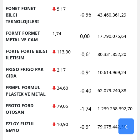
FONET FONET
5,17
-0,96
1
BILGI
43.460.361,29
TEKNOLOJILERI
FORMT FORMET
1,74
0,00
17.790.075,64
1
METAL VE CAM
FORTE FORTE BILGI
113,90
-0,61
80.331.852,20
1
ILETISIM
FRIGO FRIGO PAK
2,17
-0,91
10.614.969,24
1
GIDA
FRMPL FORMUL
34,60
-0,40
62.079.240,88
1
PLASTIK VE METAL
FROTO FORD
79,05
-1,74
1.239.258.392,70
1
OTOSAN
FZLGY FUZUL
10,90
-0,91
79.075.442,58
1
GMYO