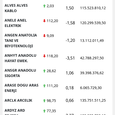
ALVES ALVES
2,03
1,50
115.523.810,12
1
KABLO
ANELE ANEL
112,20
-1,58
120.299.539,50
1
ELEKTRIK
ANGEN ANATOLIA
9,09
-1,20
1
TANI VE
13.112.011,49
BIYOTEKNOLOJI
ANHYT ANADOLU
118,20
-3,51
42.788.297,50
1
HAYAT EMEK.
ANSGR ANADOLU
28,62
1,06
39.398.376,62
1
SIGORTA
ARASE DOGU ARAS
111,20
0,18
6.065.729,30
1
ENERJI
0,66
ARCLK ARCELIK
135.751.511,25
1
98,75
ARDYZ ARD
77,35