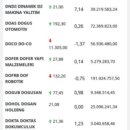
DNISI DINAMIK ISI
21,00
7,14
39.219.583,24
1
MAKINA YALITIM
DOAS DOGUS
192,30
0,26
72.369.823,00
1
OTOMOTIV
-1,37
DOCO DO-CO
56.936.480,00
1
11.305,00
DOFER DOFER YAPI
27,88
0,14
5.279.283,70
1
MALZEMELERI
DOFRB DOF
132,20
-0,75
191.924.757,50
1
ROBOTIK
0,98
DOGUB DOGUSAN
9.348.514,45
1
77,45
DOHOL DOGAN
21,08
0,00
25.096.241,34
1
HOLDING
DOKTA DOKTAS
21,36
1,23
3.040.658,46
1
DOKUMCULUK