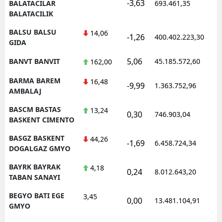
-3,63
1
BALATACILAR
693.461,35
BALATACILIK
BALSU BALSU
14,06
-1,26
400.402.223,30
1
GIDA
5,06
BANVT BANVIT
45.185.572,60
1
162,00
BARMA BAREM
16,48
-9,99
1.363.752,96
1
AMBALAJ
BASCM BASTAS
13,24
0,30
746.903,04
1
BASKENT CIMENTO
BASGZ BASKENT
44,26
-1,69
6.458.724,34
1
DOGALGAZ GMYO
BAYRK BAYRAK
4,18
0,24
8.012.643,20
1
TABAN SANAYI
BEGYO BATI EGE
3,45
0,00
13.481.104,91
1
GMYO