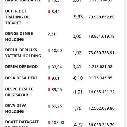
1,65
DCTTR DCT
8,44
-9,93
1
TRADING DIS
79.988.652,60
TICARET
DENGE DENGE
2,31
0,00
18.801.619,78
1
HOLDING
DERHL DERLUKS
10,60
1,92
73.080.788,91
1
YATIRIM HOLDING
0,41
DERIM DERIMOD
2.218.681,58
1
33,94
-0,10
DESA DESA DERI
9.176.946,85
1
9,61
DESPC DESPEC
39,26
-1,01
14.065.431,32
1
BILGISAYAR
DEVA DEVA
69,25
1,76
12.502.089,80
1
HOLDING
DGATE DATAGATE
107,00
-4,72
36.055.248,70
1