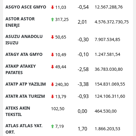
-0,54
ASGYO ASCE GMYO
12.567.288,76
1
11,03
ASTOR ASTOR
317,25
2,01
4.576.372.730,75
1
ENERJI
ASUZU ANADOLU
50,65
-0,30
7.907.534,85
1
ISUZU
-0,10
ATAGY ATA GMYO
1.247.581,54
1
10,49
ATAKP ATAKEY
49,44
-2,58
36.783.030,80
1
PATATES
-3,38
ATATP ATP YAZILIM
154.831.069,55
1
240,30
-0,93
ATATR ATA TURIZM
124.106.311,60
1
13,79
ATEKS AKIN
102,50
0,00
464.530,00
1
TEKSTIL
ATLAS ATLAS YAT.
7,19
1,70
1.866.203,53
1
ORT.