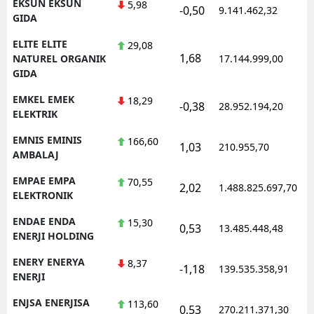
EKSUN EKSUN
5,98
-0,50
9.141.462,32
1
GIDA
ELITE ELITE
29,08
1,68
1
NATUREL ORGANIK
17.144.999,00
GIDA
EMKEL EMEK
18,29
-0,38
28.952.194,20
1
ELEKTRIK
EMNIS EMINIS
166,60
1,03
210.955,70
1
AMBALAJ
EMPAE EMPA
70,55
2,02
1.488.825.697,70
1
ELEKTRONIK
ENDAE ENDA
15,30
0,53
13.485.448,48
1
ENERJI HOLDING
ENERY ENERYA
8,37
-1,18
139.535.358,91
1
ENERJI
ENJSA ENERJISA
113,60
0,53
270.211.371,30
1