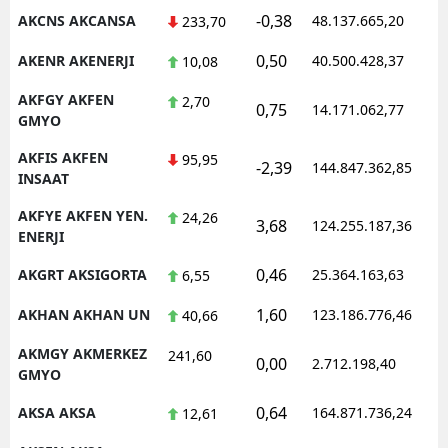
-0,38
AKCNS AKCANSA
48.137.665,20
1
233,70
0,50
AKENR AKENERJI
40.500.428,37
1
10,08
AKFGY AKFEN
2,70
0,75
14.171.062,77
1
GMYO
AKFIS AKFEN
95,95
-2,39
144.847.362,85
1
INSAAT
AKFYE AKFEN YEN.
24,26
3,68
124.255.187,36
1
ENERJI
0,46
AKGRT AKSIGORTA
25.364.163,63
1
6,55
1,60
AKHAN AKHAN UN
123.186.776,46
1
40,66
AKMGY AKMERKEZ
241,60
0,00
2.712.198,40
1
GMYO
0,64
AKSA AKSA
164.871.736,24
1
12,61