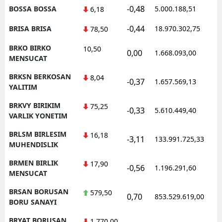
-0,48
BOSSA BOSSA
5.000.188,51
1
6,18
-0,44
BRISA BRISA
18.970.302,75
1
78,50
BRKO BIRKO
10,50
0,00
1.668.093,00
1
MENSUCAT
BRKSN BERKOSAN
8,04
-0,37
1.657.569,13
1
YALITIM
BRKVY BIRIKIM
75,25
-0,33
5.610.449,40
1
VARLIK YONETIM
BRLSM BIRLESIM
16,18
-3,11
133.991.725,33
1
MUHENDISLIK
BRMEN BIRLIK
17,90
-0,56
1.196.291,60
1
MENSUCAT
BRSAN BORUSAN
579,50
0,70
853.529.619,00
1
BORU SANAYI
BRYAT BORUSAN
1.770,00