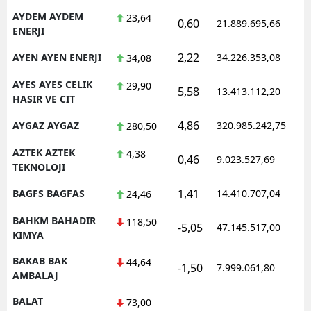
AYDEM AYDEM
23,64
0,60
21.889.695,66
1
ENERJI
2,22
AYEN AYEN ENERJI
34.226.353,08
1
34,08
AYES AYES CELIK
29,90
5,58
13.413.112,20
1
HASIR VE CIT
4,86
AYGAZ AYGAZ
320.985.242,75
1
280,50
AZTEK AZTEK
4,38
0,46
9.023.527,69
1
TEKNOLOJI
1,41
BAGFS BAGFAS
14.410.707,04
1
24,46
BAHKM BAHADIR
118,50
-5,05
47.145.517,00
1
KIMYA
BAKAB BAK
44,64
-1,50
7.999.061,80
1
AMBALAJ
BALAT
73,00