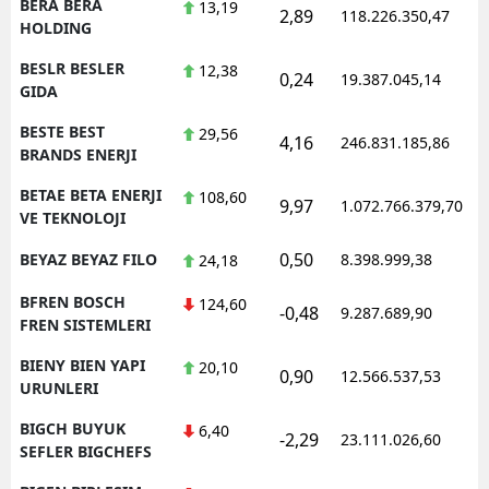
BERA BERA
13,19
2,89
118.226.350,47
1
HOLDING
BESLR BESLER
12,38
0,24
19.387.045,14
1
GIDA
BESTE BEST
29,56
4,16
246.831.185,86
1
BRANDS ENERJI
BETAE BETA ENERJI
108,60
9,97
1.072.766.379,70
1
VE TEKNOLOJI
0,50
BEYAZ BEYAZ FILO
8.398.999,38
1
24,18
BFREN BOSCH
124,60
-0,48
9.287.689,90
1
FREN SISTEMLERI
BIENY BIEN YAPI
20,10
0,90
12.566.537,53
1
URUNLERI
BIGCH BUYUK
6,40
-2,29
23.111.026,60
1
SEFLER BIGCHEFS