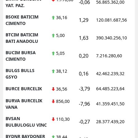
-0,06
56.865.362,00
1
YAT. PAZ.
BSOKE BATICIM
36,16
1,29
120.081.687,56
1
CIMENTO
BTCIM BATICIM
5,00
1,63
390.340.256,10
1
BATI ANADOLU
BUCIM BURSA
5,05
0,20
7.216.280,60
1
CIMENTO
BULGS BULLS
38,12
0,16
42.462.239,32
1
GSYO
-3,79
BURCE BURCELIK
64.485.223,64
1
36,56
BURVA BURCELIK
856,00
-7,96
41.359.451,50
1
VANA
BVSAN
110,30
-0,27
28.377.439,20
1
BULBULOGLU VINC
BYDNR BAYDONER
38,44