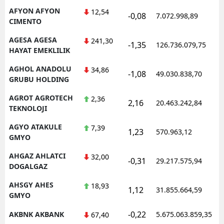
AFYON AFYON
12,54
-0,08
7.072.998,89
1
CIMENTO
AGESA AGESA
241,30
-1,35
126.736.079,75
1
HAYAT EMEKLILIK
AGHOL ANADOLU
34,86
-1,08
49.030.838,70
1
GRUBU HOLDING
AGROT AGROTECH
2,36
2,16
20.463.242,84
1
TEKNOLOJI
AGYO ATAKULE
7,39
1,23
570.963,12
1
GMYO
AHGAZ AHLATCI
32,00
-0,31
29.217.575,94
1
DOGALGAZ
AHSGY AHES
18,93
1,12
31.855.664,59
1
GMYO
-0,22
AKBNK AKBANK
5.675.063.859,35
1
67,40