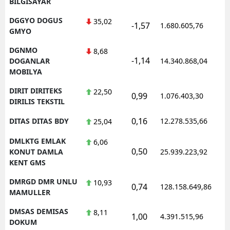
BILGISAYAR
DGGYO DOGUS
35,02
-1,57
1.680.605,76
1
GMYO
DGNMO
8,68
-1,14
1
DOGANLAR
14.340.868,04
MOBILYA
DIRIT DIRITEKS
22,50
0,99
1.076.403,30
1
DIRILIS TEKSTIL
0,16
DITAS DITAS BDY
12.278.535,66
1
25,04
DMLKTG EMLAK
6,06
0,50
1
KONUT DAMLA
25.939.223,92
KENT GMS
DMRGD DMR UNLU
10,93
0,74
128.158.649,86
1
MAMULLER
DMSAS DEMISAS
8,11
1,00
4.391.515,96
1
DOKUM