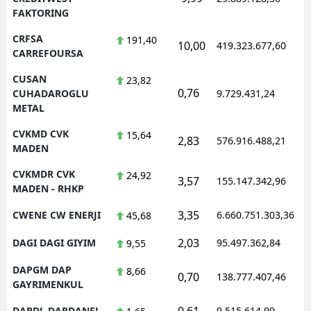
FAKTORING
CRFSA
191,40
10,00
419.323.677,60
1
CARREFOURSA
CUSAN
23,82
0,76
1
CUHADAROGLU
9.729.431,24
METAL
CVKMD CVK
15,64
2,83
576.916.488,21
1
MADEN
CVKMDR CVK
24,92
3,57
155.147.342,96
1
MADEN - RHKP
3,35
CWENE CW ENERJI
6.660.751.303,36
1
45,68
2,03
DAGI DAGI GIYIM
95.497.362,84
1
9,55
DAPGM DAP
8,66
0,70
138.777.407,46
1
GAYRIMENKUL
0,61
DARDL DARDANEL
9.515.614,99
1