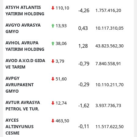
ATSYH ATLANTIS
110,10
-4,26
1.757.416,20
1
YATIRIM HOLDING
AVGYO AVRASYA
13,93
0,43
10.117.310,05
1
GMYO
AVHOL AVRUPA
38,06
1,28
43.823.562,30
1
YATIRIM HOLDING
AVOD A.V.O.D GIDA
3,79
-0,79
7.840.558,91
1
VE TARIM
AVPGY
51,60
-0,29
1
AVRUPAKENT
10.110.211,70
GMYO
AVTUR AVRASYA
12,74
-1,62
3.937.736,73
1
PETROL VE TUR.
AYCES
463,50
-0,11
1
ALTINYUNUS
11.517.622,50
CESME