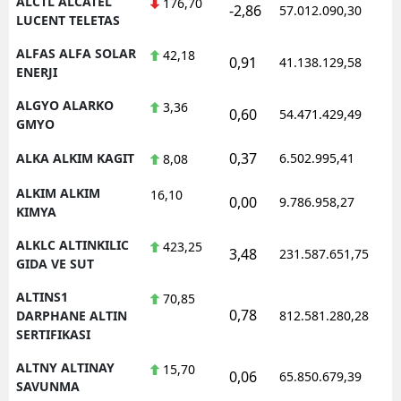
ALCTL ALCATEL
176,70
-2,86
57.012.090,30
1
LUCENT TELETAS
ALFAS ALFA SOLAR
42,18
0,91
41.138.129,58
1
ENERJI
ALGYO ALARKO
3,36
0,60
54.471.429,49
1
GMYO
0,37
ALKA ALKIM KAGIT
6.502.995,41
1
8,08
ALKIM ALKIM
16,10
0,00
9.786.958,27
1
KIMYA
ALKLC ALTINKILIC
423,25
3,48
231.587.651,75
1
GIDA VE SUT
ALTINS1
70,85
0,78
1
DARPHANE ALTIN
812.581.280,28
SERTIFIKASI
ALTNY ALTINAY
15,70
0,06
65.850.679,39
1
SAVUNMA