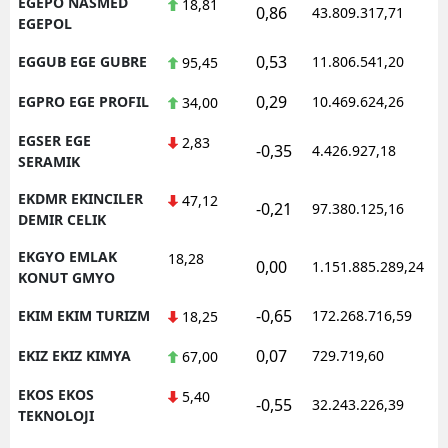
EGEPO NASMED
18,81
0,86
43.809.317,71
1
EGEPOL
0,53
EGGUB EGE GUBRE
11.806.541,20
1
95,45
0,29
EGPRO EGE PROFIL
10.469.624,26
1
34,00
EGSER EGE
2,83
-0,35
4.426.927,18
1
SERAMIK
EKDMR EKINCILER
47,12
-0,21
97.380.125,16
1
DEMIR CELIK
EKGYO EMLAK
18,28
0,00
1.151.885.289,24
1
KONUT GMYO
-0,65
EKIM EKIM TURIZM
172.268.716,59
1
18,25
0,07
EKIZ EKIZ KIMYA
729.719,60
1
67,00
EKOS EKOS
5,40
-0,55
32.243.226,39
1
TEKNOLOJI