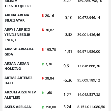
3,27
1
BILISIM
189.285.798,10
TEKNOLOJILERI
ARENA ARENA
20,16
-0,10
10.672.946,14
1
BILGISAYAR
ARFYE ARF BIO
30,82
-0,32
1
YENILENEBILIR
39.001.436,46
ENERJI
ARMGD ARMADA
195,70
-1,31
96.971.986,00
1
GIDA
ARSAN ARSAN
3,30
0,61
17.846.666,30
1
HOLDING
ARTMS ARTEMIS
38,84
-6,36
95.609.189,12
1
HALI
ARZUM ARZUM EV
1,60
1,27
14.048.537,38
1
ALETLERI
3,24
ASELS ASELSAN
8.151.011.080,50
1
358,00