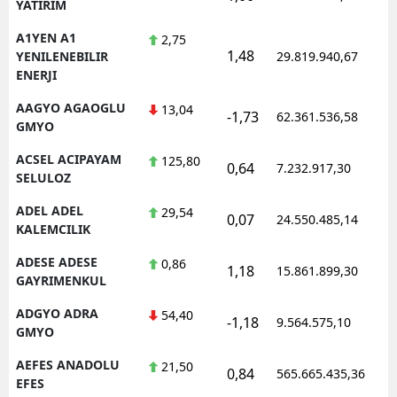
YATIRIM
A1YEN A1
2,75
1,48
1
YENILENEBILIR
29.819.940,67
ENERJI
AAGYO AGAOGLU
13,04
-1,73
62.361.536,58
1
GMYO
ACSEL ACIPAYAM
125,80
0,64
7.232.917,30
1
SELULOZ
ADEL ADEL
29,54
0,07
24.550.485,14
1
KALEMCILIK
ADESE ADESE
0,86
1,18
15.861.899,30
1
GAYRIMENKUL
ADGYO ADRA
54,40
-1,18
9.564.575,10
1
GMYO
AEFES ANADOLU
21,50
0,84
565.665.435,36
1
EFES