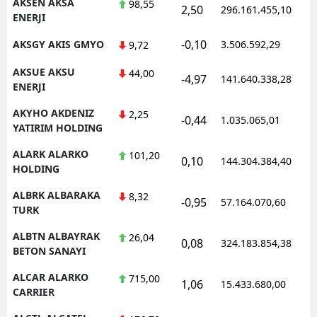
AKSEN AKSA
98,55
2,50
296.161.455,10
1
ENERJI
-0,10
AKSGY AKIS GMYO
3.506.592,29
1
9,72
AKSUE AKSU
44,00
-4,97
141.640.338,28
1
ENERJI
AKYHO AKDENIZ
2,25
-0,44
1.035.065,01
1
YATIRIM HOLDING
ALARK ALARKO
101,20
0,10
144.304.384,40
1
HOLDING
ALBRK ALBARAKA
8,32
-0,95
57.164.070,60
1
TURK
ALBTN ALBAYRAK
26,04
0,08
324.183.854,38
1
BETON SANAYI
ALCAR ALARKO
715,00
1,06
15.433.680,00
1
CARRIER