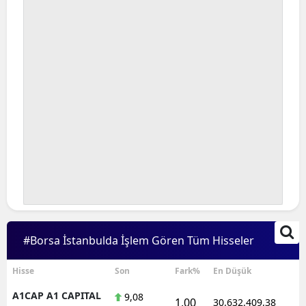
#Borsa İstanbulda İşlem Gören Tüm Hisseler
Hisse
Son
Fark%
En Düşük
A1CAP A1 CAPITAL
9,08
1,00
30.632.409,38
1