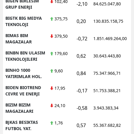
BIGEN BIRLESIM
102,40
-2,10
84.625.047,80
1
GRUP ENERJI
BIGTK BIG MEDYA
375,75
0,20
130.835.158,75
1
TEKNOLOJI
BIMAS BIM
379,50
-0,72
1.851.469.264,00
1
MAGAZALAR
BINBN BIN ULASIM
179,60
0,62
30.643.443,80
1
TEKNOLOJILERI
BINHO 1000
9,60
0,84
75.347.966,71
1
YATIRIMLAR HOL.
BIOEN BIOTREND
17,95
-0,17
51.753.388,21
1
CEVRE VE ENERJI
BIZIM BIZIM
24,10
-0,58
3.943.383,34
1
MAGAZALARI
BJKAS BESIKTAS
1,76
0,57
55.367.682,82
1
FUTBOL YAT.