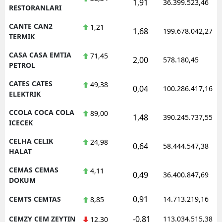
1,91
36.399.523,46
RESTORANLARI
CANTE CAN2
1,21
1,68
199.678.042,27
TERMIK
CASA CASA EMTIA
71,45
2,00
578.180,45
PETROL
CATES CATES
49,38
0,04
100.286.417,16
ELEKTRIK
CCOLA COCA COLA
89,00
1,48
390.245.737,55
ICECEK
CELHA CELIK
24,98
0,64
58.444.547,38
HALAT
CEMAS CEMAS
4,11
0,49
36.400.847,69
DOKUM
0,91
CEMTS CEMTAS
14.713.219,16
8,85
-0,81
CEMZY CEM ZEYTIN
113.034.515,38
12,30