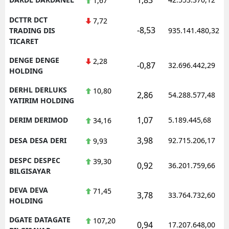
1,67
DCTTR DCT
7,72
-8,53
TRADING DIS
935.141.480,32
TICARET
DENGE DENGE
2,28
-0,87
32.696.442,29
HOLDING
DERHL DERLUKS
10,80
2,86
54.288.577,48
YATIRIM HOLDING
1,07
DERIM DERIMOD
5.189.445,68
34,16
3,98
DESA DESA DERI
92.715.206,17
9,93
DESPC DESPEC
39,30
0,92
36.201.759,66
BILGISAYAR
DEVA DEVA
71,45
3,78
33.764.732,60
HOLDING
DGATE DATAGATE
107,20
0,94
17.207.648,00