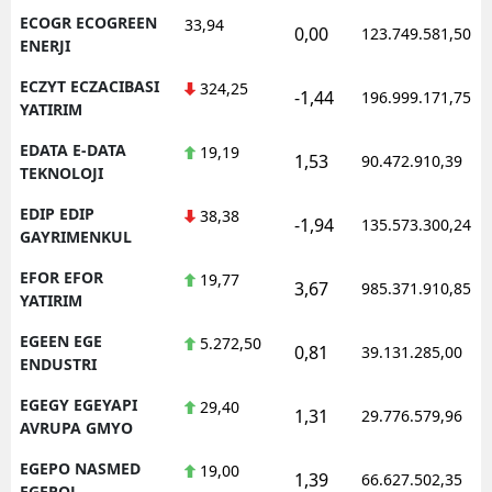
ECOGR ECOGREEN
33,94
0,00
123.749.581,50
ENERJI
ECZYT ECZACIBASI
324,25
-1,44
196.999.171,75
YATIRIM
EDATA E-DATA
19,19
1,53
90.472.910,39
TEKNOLOJI
EDIP EDIP
38,38
-1,94
135.573.300,24
GAYRIMENKUL
EFOR EFOR
19,77
3,67
985.371.910,85
YATIRIM
EGEEN EGE
5.272,50
0,81
39.131.285,00
ENDUSTRI
EGEGY EGEYAPI
29,40
1,31
29.776.579,96
AVRUPA GMYO
EGEPO NASMED
19,00
1,39
66.627.502,35
EGEPOL