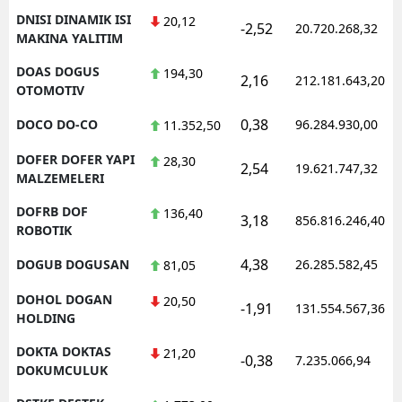
DNISI DINAMIK ISI
20,12
-2,52
20.720.268,32
MAKINA YALITIM
DOAS DOGUS
194,30
2,16
212.181.643,20
OTOMOTIV
0,38
DOCO DO-CO
96.284.930,00
11.352,50
DOFER DOFER YAPI
28,30
2,54
19.621.747,32
MALZEMELERI
DOFRB DOF
136,40
3,18
856.816.246,40
ROBOTIK
4,38
DOGUB DOGUSAN
26.285.582,45
81,05
DOHOL DOGAN
20,50
-1,91
131.554.567,36
HOLDING
DOKTA DOKTAS
21,20
-0,38
7.235.066,94
DOKUMCULUK