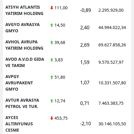
ATSYH ATLANTIS
111,00
-0,89
2.295.929,00
YATIRIM HOLDING
AVGYO AVRASYA
14,50
2,40
44.994.022,34
GMYO
AVHOL AVRUPA
39,68
2,69
69.627.858,26
YATIRIM HOLDING
AVOD A.V.O.D GIDA
3,83
1,59
9.570.527,97
VE TARIM
AVPGY
51,80
1,07
AVRUPAKENT
10.331.507,80
GMYO
AVTUR AVRASYA
12,74
0,71
7.463.383,75
PETROL VE TUR.
AYCES
453,75
-2,10
ALTINYUNUS
30.146.105,50
CESME