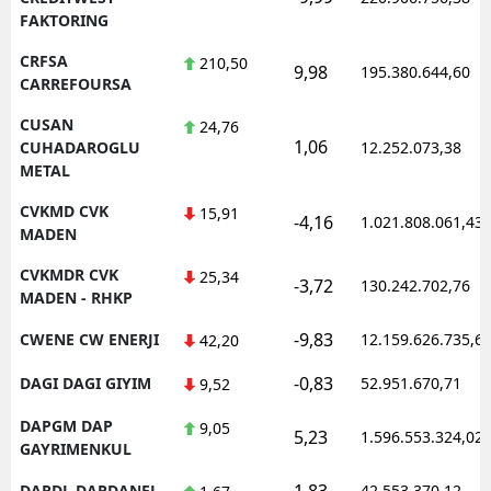
FAKTORING
CRFSA
210,50
9,98
195.380.644,60
CARREFOURSA
CUSAN
24,76
1,06
CUHADAROGLU
12.252.073,38
METAL
CVKMD CVK
15,91
-4,16
1.021.808.061,43
MADEN
CVKMDR CVK
25,34
-3,72
130.242.702,76
MADEN - RHKP
-9,83
CWENE CW ENERJI
12.159.626.735,6
42,20
-0,83
DAGI DAGI GIYIM
52.951.670,71
9,52
DAPGM DAP
9,05
5,23
1.596.553.324,02
GAYRIMENKUL
1,83
DARDL DARDANEL
42.553.370,12