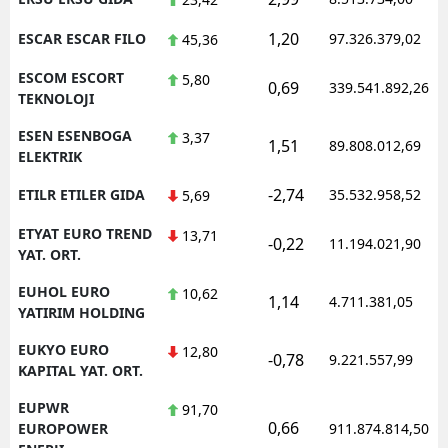
1,20
ESCAR ESCAR FILO
97.326.379,02
45,36
ESCOM ESCORT
5,80
0,69
339.541.892,26
TEKNOLOJI
ESEN ESENBOGA
3,37
1,51
89.808.012,69
ELEKTRIK
-2,74
ETILR ETILER GIDA
35.532.958,52
5,69
ETYAT EURO TREND
13,71
-0,22
11.194.021,90
YAT. ORT.
EUHOL EURO
10,62
1,14
4.711.381,05
YATIRIM HOLDING
EUKYO EURO
12,80
-0,78
9.221.557,99
KAPITAL YAT. ORT.
EUPWR
91,70
0,66
EUROPOWER
911.874.814,50