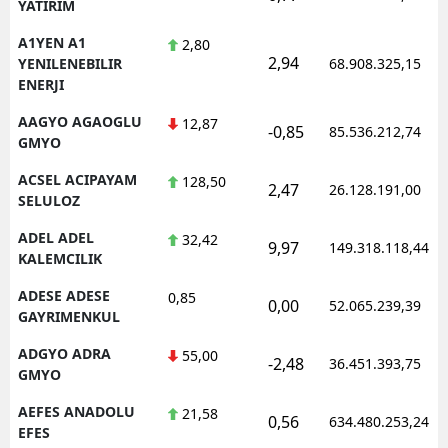
YATIRIM
A1YEN A1
2,80
2,94
YENILENEBILIR
68.908.325,15
ENERJI
AAGYO AGAOGLU
12,87
-0,85
85.536.212,74
GMYO
ACSEL ACIPAYAM
128,50
2,47
26.128.191,00
SELULOZ
ADEL ADEL
32,42
9,97
149.318.118,44
KALEMCILIK
ADESE ADESE
0,85
0,00
52.065.239,39
GAYRIMENKUL
ADGYO ADRA
55,00
-2,48
36.451.393,75
GMYO
AEFES ANADOLU
21,58
0,56
634.480.253,24
EFES