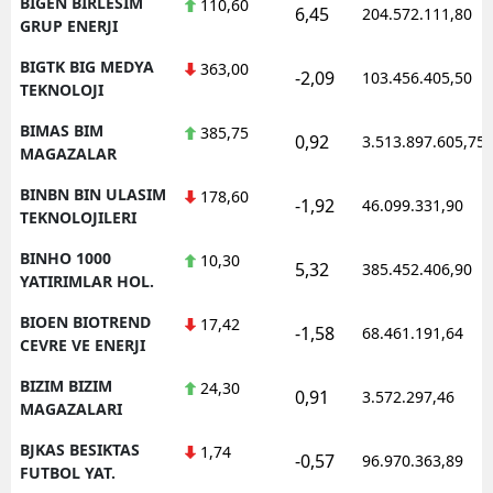
BIGEN BIRLESIM
110,60
6,45
204.572.111,80
GRUP ENERJI
BIGTK BIG MEDYA
363,00
-2,09
103.456.405,50
TEKNOLOJI
BIMAS BIM
385,75
0,92
3.513.897.605,75
MAGAZALAR
BINBN BIN ULASIM
178,60
-1,92
46.099.331,90
TEKNOLOJILERI
BINHO 1000
10,30
5,32
385.452.406,90
YATIRIMLAR HOL.
BIOEN BIOTREND
17,42
-1,58
68.461.191,64
CEVRE VE ENERJI
BIZIM BIZIM
24,30
0,91
3.572.297,46
MAGAZALARI
BJKAS BESIKTAS
1,74
-0,57
96.970.363,89
FUTBOL YAT.