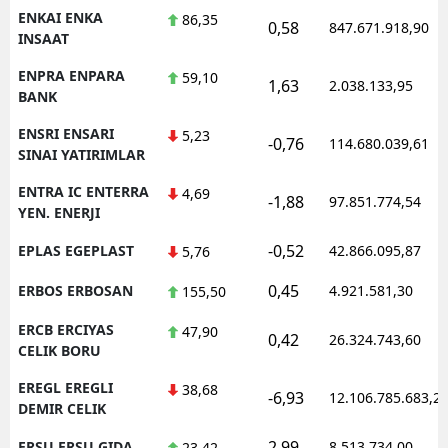
ENKAI ENKA
86,35
0,58
847.671.918,90
INSAAT
ENPRA ENPARA
59,10
1,63
2.038.133,95
BANK
ENSRI ENSARI
5,23
-0,76
114.680.039,61
SINAI YATIRIMLAR
ENTRA IC ENTERRA
4,69
-1,88
97.851.774,54
YEN. ENERJI
-0,52
EPLAS EGEPLAST
42.866.095,87
5,76
0,45
ERBOS ERBOSAN
4.921.581,30
155,50
ERCB ERCIYAS
47,90
0,42
26.324.743,60
CELIK BORU
EREGL EREGLI
38,68
-6,93
12.106.785.683,2
DEMIR CELIK
2,99
ERSU ERSU GIDA
8.513.734,00
23,42