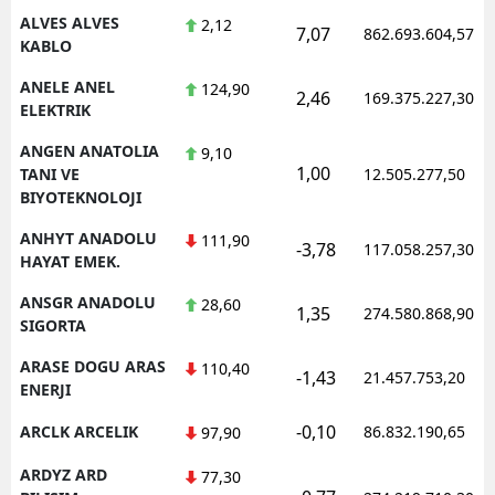
ALVES ALVES
2,12
7,07
862.693.604,57
KABLO
ANELE ANEL
124,90
2,46
169.375.227,30
ELEKTRIK
ANGEN ANATOLIA
9,10
1,00
TANI VE
12.505.277,50
BIYOTEKNOLOJI
ANHYT ANADOLU
111,90
-3,78
117.058.257,30
HAYAT EMEK.
ANSGR ANADOLU
28,60
1,35
274.580.868,90
SIGORTA
ARASE DOGU ARAS
110,40
-1,43
21.457.753,20
ENERJI
-0,10
ARCLK ARCELIK
86.832.190,65
97,90
ARDYZ ARD
77,30