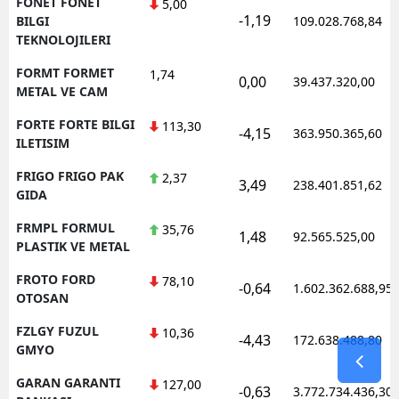
FONET FONET
5,00
-1,19
BILGI
109.028.768,84
TEKNOLOJILERI
FORMT FORMET
1,74
0,00
39.437.320,00
METAL VE CAM
FORTE FORTE BILGI
113,30
-4,15
363.950.365,60
ILETISIM
FRIGO FRIGO PAK
2,37
3,49
238.401.851,62
GIDA
FRMPL FORMUL
35,76
1,48
92.565.525,00
PLASTIK VE METAL
FROTO FORD
78,10
-0,64
1.602.362.688,95
OTOSAN
FZLGY FUZUL
10,36
-4,43
172.638.488,80
GMYO
GARAN GARANTI
127,00
-0,63
3.772.734.436,30