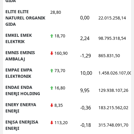
GIDA
ELITE ELITE
28,80
0,00
NATUREL ORGANIK
22.015.258,14
GIDA
EMKEL EMEK
18,70
2,24
98.795.318,54
ELEKTRIK
EMNIS EMINIS
160,90
-1,29
865.831,50
AMBALAJ
EMPAE EMPA
73,70
10,00
1.458.026.107,00
ELEKTRONIK
ENDAE ENDA
16,80
9,95
129.938.107,26
ENERJI HOLDING
ENERY ENERYA
8,35
-0,36
183.215.562,02
ENERJI
ENJSA ENERJISA
113,20
-0,18
315.748.091,70
ENERJI