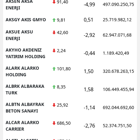
AKSEN AKSA
91,40
-4,99
497.090.250,75
ENERJI
0,51
AKSGY AKIS GMYO
25.719.982,12
9,81
AKSUE AKSU
42,60
-2,92
62.947.071,68
ENERJI
AKYHO AKDENIZ
2,24
-0,44
1.189.420,49
YATIRIM HOLDING
ALARK ALARKO
101,80
1,50
320.678.263,15
HOLDING
ALBRK ALBARAKA
8,35
1,58
106.449.455,94
TURK
ALBTN ALBAYRAK
25,92
-1,14
692.044.692,60
BETON SANAYI
ALCAR ALARKO
686,50
-2,76
52.374.751,50
CARRIER