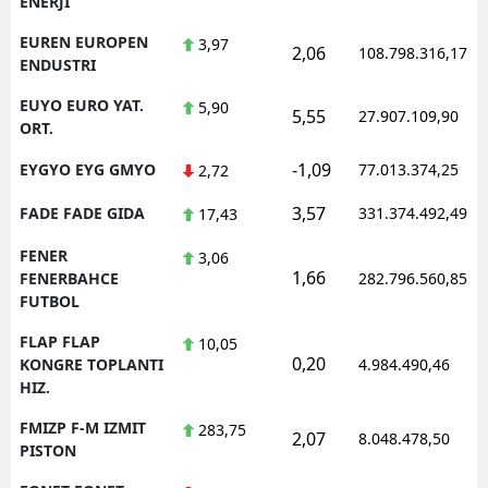
ENERJI
EUREN EUROPEN
3,97
2,06
108.798.316,17
ENDUSTRI
EUYO EURO YAT.
5,90
5,55
27.907.109,90
ORT.
-1,09
EYGYO EYG GMYO
77.013.374,25
2,72
3,57
FADE FADE GIDA
331.374.492,49
17,43
FENER
3,06
1,66
FENERBAHCE
282.796.560,85
FUTBOL
FLAP FLAP
10,05
0,20
KONGRE TOPLANTI
4.984.490,46
HIZ.
FMIZP F-M IZMIT
283,75
2,07
8.048.478,50
PISTON