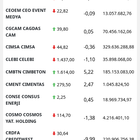
CEOEM CEO EVENT
22,82
-0,09
13.057.682,76
MEDYA
CGCAM CAGDAS
39,80
0,05
70.456.162,06
CAM
-0,36
CIMSA CIMSA
329.636.288,88
44,82
-1,10
CLEBI CELEBI
35.898.068,00
1.437,00
5,22
CMBTN CIMBETON
185.153.083,00
1.614,00
2,47
CMENT CIMENTAS
1.045.824,50
279,50
CONSE CONSUS
2,25
0,45
18.969.734,97
ENERJI
COSMO COSMOS
114,70
-1,38
4.216.401,10
YAT. HOLDING
CRDFA
30,64
-9,99
CREDITWEST
220.906.756,38