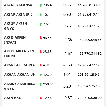
0,55
AKCNS AKCANSA
45.788.813,60
236,40
0,90
AKENR AKENERJI
51.859.410,14
10,14
AKFGY AKFEN
2,69
0,75
65.234.427,32
GMYO
AKFIS AKFEN
96,55
-1,58
143.809.048,65
INSAAT
AKFYE AKFEN YEN.
23,88
-1,57
138.770.544,92
ENERJI
-1,53
AKGRT AKSIGORTA
52.782.472,17
6,43
1,01
AKHAN AKHAN UN
208.501.289,64
42,20
AKMGY AKMERKEZ
258,00
3,20
15.894.575,15
GMYO
-0,87
AKSA AKSA
224.740.006,90
12,54