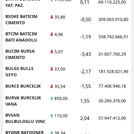
0,11
69.110.225,00
YAT. PAZ.
BSOKE BATICIM
35,88
-0,50
309.003.910,80
CIMENTO
BTCIM BATICIM
4,98
-1,19
558.742.666,51
BATI ANADOLU
BUCIM BURSA
5,07
-3,43
31.007.700,29
CIMENTO
BULGS BULLS
37,00
-2,17
181.928.021,96
GSYO
-1,55
BURCE BURCELIK
77.406.946,18
35,54
BURVA BURCELIK
850,00
1,55
30.260.376,00
VANA
BVSAN
110,00
2,04
57.947.412,90
BULBULOGLU VINC
BYDNR BAYDONER
38,34