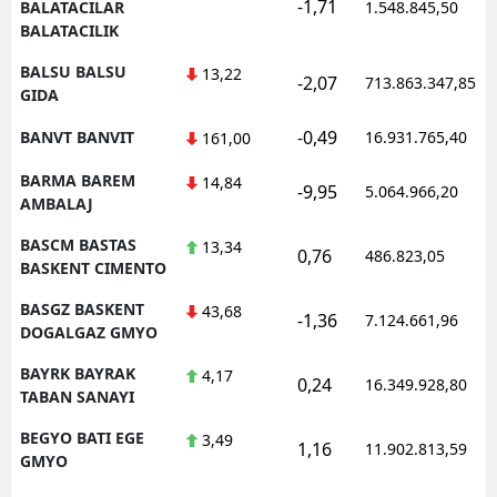
-1,71
BALATACILAR
1.548.845,50
BALATACILIK
BALSU BALSU
13,22
-2,07
713.863.347,85
GIDA
-0,49
BANVT BANVIT
16.931.765,40
161,00
BARMA BAREM
14,84
-9,95
5.064.966,20
AMBALAJ
BASCM BASTAS
13,34
0,76
486.823,05
BASKENT CIMENTO
BASGZ BASKENT
43,68
-1,36
7.124.661,96
DOGALGAZ GMYO
BAYRK BAYRAK
4,17
0,24
16.349.928,80
TABAN SANAYI
BEGYO BATI EGE
3,49
1,16
11.902.813,59
GMYO