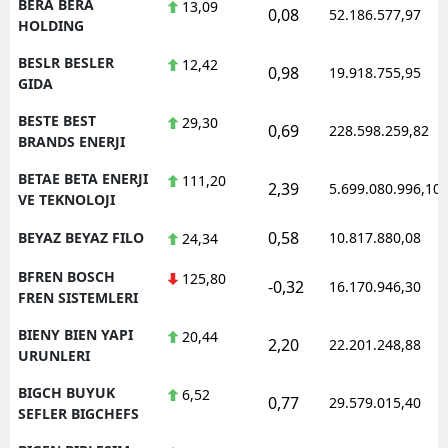
BERA BERA
13,09
0,08
52.186.577,97
HOLDING
BESLR BESLER
12,42
0,98
19.918.755,95
GIDA
BESTE BEST
29,30
0,69
228.598.259,82
BRANDS ENERJI
BETAE BETA ENERJI
111,20
2,39
5.699.080.996,10
VE TEKNOLOJI
0,58
BEYAZ BEYAZ FILO
10.817.880,08
24,34
BFREN BOSCH
125,80
-0,32
16.170.946,30
FREN SISTEMLERI
BIENY BIEN YAPI
20,44
2,20
22.201.248,88
URUNLERI
BIGCH BUYUK
6,52
0,77
29.579.015,40
SEFLER BIGCHEFS