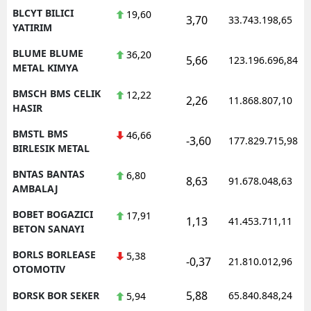
BLCYT BILICI
19,60
3,70
33.743.198,65
YATIRIM
BLUME BLUME
36,20
5,66
123.196.696,84
METAL KIMYA
BMSCH BMS CELIK
12,22
2,26
11.868.807,10
HASIR
BMSTL BMS
46,66
-3,60
177.829.715,98
BIRLESIK METAL
BNTAS BANTAS
6,80
8,63
91.678.048,63
AMBALAJ
BOBET BOGAZICI
17,91
1,13
41.453.711,11
BETON SANAYI
BORLS BORLEASE
5,38
-0,37
21.810.012,96
OTOMOTIV
5,88
BORSK BOR SEKER
65.840.848,24
5,94