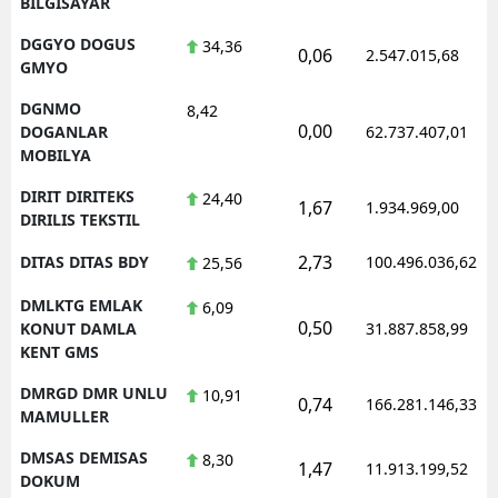
BILGISAYAR
DGGYO DOGUS
34,36
0,06
2.547.015,68
GMYO
DGNMO
8,42
0,00
DOGANLAR
62.737.407,01
MOBILYA
DIRIT DIRITEKS
24,40
1,67
1.934.969,00
DIRILIS TEKSTIL
2,73
DITAS DITAS BDY
100.496.036,62
25,56
DMLKTG EMLAK
6,09
0,50
KONUT DAMLA
31.887.858,99
KENT GMS
DMRGD DMR UNLU
10,91
0,74
166.281.146,33
MAMULLER
DMSAS DEMISAS
8,30
1,47
11.913.199,52
DOKUM