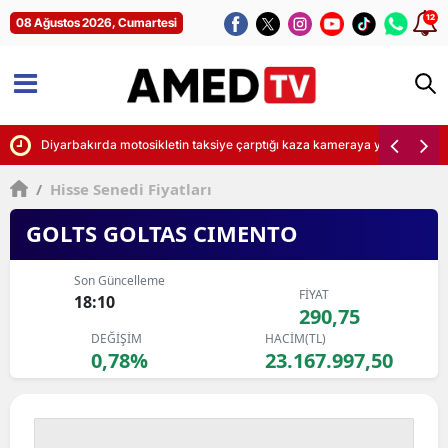
12
08 Ağustos 2026, Cumartesi
a yansıdı
Diyarbakırda motosikletin taksiye çarptığı kaza kameraya yansıdı
/
Hisse Senedi Fiyatları
GOLTS GOLTAS CIMENTO
Son Güncelleme
FİYAT
18:10
290,75
DEĞİŞİM
HACİM(TL)
0,78%
23.167.997,50