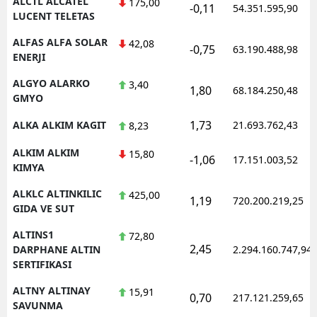
ALCTL ALCATEL
175,00
-0,11
54.351.595,90
LUCENT TELETAS
ALFAS ALFA SOLAR
42,08
-0,75
63.190.488,98
ENERJI
ALGYO ALARKO
3,40
1,80
68.184.250,48
GMYO
1,73
ALKA ALKIM KAGIT
21.693.762,43
8,23
ALKIM ALKIM
15,80
-1,06
17.151.003,52
KIMYA
ALKLC ALTINKILIC
425,00
1,19
720.200.219,25
GIDA VE SUT
ALTINS1
72,80
2,45
DARPHANE ALTIN
2.294.160.747,94
SERTIFIKASI
ALTNY ALTINAY
15,91
0,70
217.121.259,65
SAVUNMA