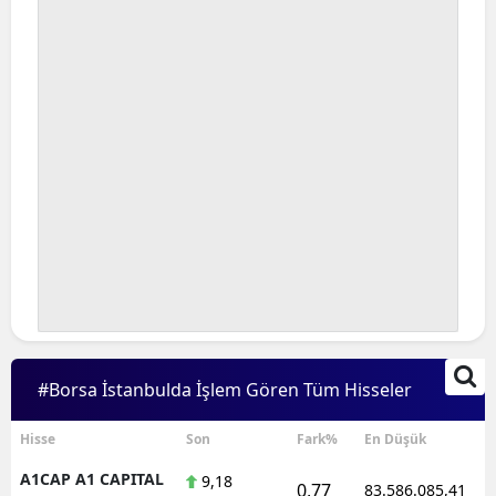
#Borsa İstanbulda İşlem Gören Tüm Hisseler
Hisse
Son
Fark%
En Düşük
A1CAP A1 CAPITAL
9,18
0,77
83.586.085,41