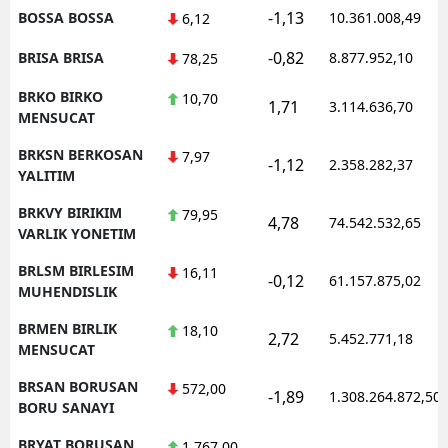
-1,13
BOSSA BOSSA
10.361.008,49
6,12
-0,82
BRISA BRISA
8.877.952,10
78,25
BRKO BIRKO
10,70
1,71
3.114.636,70
MENSUCAT
BRKSN BERKOSAN
7,97
-1,12
2.358.282,37
YALITIM
BRKVY BIRIKIM
79,95
4,78
74.542.532,65
VARLIK YONETIM
BRLSM BIRLESIM
16,11
-0,12
61.157.875,02
MUHENDISLIK
BRMEN BIRLIK
18,10
2,72
5.452.771,18
MENSUCAT
BRSAN BORUSAN
572,00
-1,89
1.308.264.872,50
BORU SANAYI
BRYAT BORUSAN
1.767,00