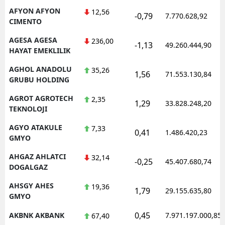
AFYON AFYON
12,56
-0,79
7.770.628,92
CIMENTO
AGESA AGESA
236,00
-1,13
49.260.444,90
HAYAT EMEKLILIK
AGHOL ANADOLU
35,26
1,56
71.553.130,84
GRUBU HOLDING
AGROT AGROTECH
2,35
1,29
33.828.248,20
TEKNOLOJI
AGYO ATAKULE
7,33
0,41
1.486.420,23
GMYO
AHGAZ AHLATCI
32,14
-0,25
45.407.680,74
DOGALGAZ
AHSGY AHES
19,36
1,79
29.155.635,80
GMYO
0,45
AKBNK AKBANK
7.971.197.000,85
67,40