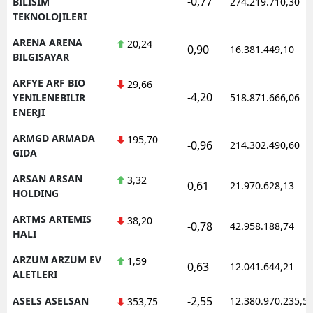
-0,77
BILISIM
274.219.710,30
TEKNOLOJILERI
ARENA ARENA
20,24
0,90
16.381.449,10
BILGISAYAR
ARFYE ARF BIO
29,66
-4,20
YENILENEBILIR
518.871.666,06
ENERJI
ARMGD ARMADA
195,70
-0,96
214.302.490,60
GIDA
ARSAN ARSAN
3,32
0,61
21.970.628,13
HOLDING
ARTMS ARTEMIS
38,20
-0,78
42.958.188,74
HALI
ARZUM ARZUM EV
1,59
0,63
12.041.644,21
ALETLERI
-2,55
ASELS ASELSAN
12.380.970.235,5
353,75