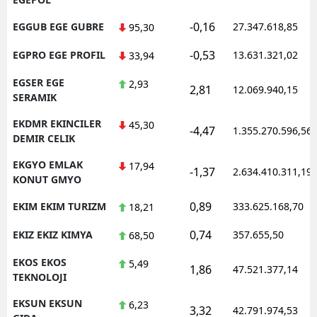
-0,16
EGGUB EGE GUBRE
27.347.618,85
95,30
-0,53
EGPRO EGE PROFIL
13.631.321,02
33,94
EGSER EGE
2,93
2,81
12.069.940,15
SERAMIK
EKDMR EKINCILER
45,30
-4,47
1.355.270.596,56
DEMIR CELIK
EKGYO EMLAK
17,94
-1,37
2.634.410.311,19
KONUT GMYO
0,89
EKIM EKIM TURIZM
333.625.168,70
18,21
0,74
EKIZ EKIZ KIMYA
357.655,50
68,50
EKOS EKOS
5,49
1,86
47.521.377,14
TEKNOLOJI
EKSUN EKSUN
6,23
3,32
42.791.974,53