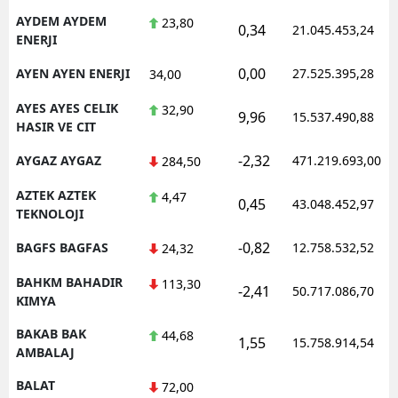
AYDEM AYDEM
23,80
0,34
21.045.453,24
ENERJI
0,00
AYEN AYEN ENERJI
27.525.395,28
34,00
AYES AYES CELIK
32,90
9,96
15.537.490,88
HASIR VE CIT
-2,32
AYGAZ AYGAZ
471.219.693,00
284,50
AZTEK AZTEK
4,47
0,45
43.048.452,97
TEKNOLOJI
-0,82
BAGFS BAGFAS
12.758.532,52
24,32
BAHKM BAHADIR
113,30
-2,41
50.717.086,70
KIMYA
BAKAB BAK
44,68
1,55
15.758.914,54
AMBALAJ
BALAT
72,00