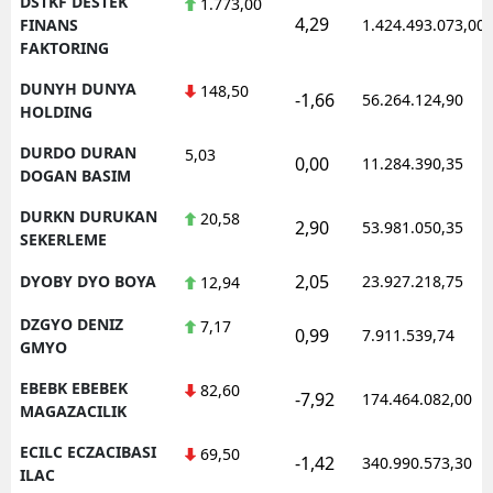
DSTKF DESTEK
1.773,00
4,29
FINANS
1.424.493.073,00
FAKTORING
DUNYH DUNYA
148,50
-1,66
56.264.124,90
HOLDING
DURDO DURAN
5,03
0,00
11.284.390,35
DOGAN BASIM
DURKN DURUKAN
20,58
2,90
53.981.050,35
SEKERLEME
2,05
DYOBY DYO BOYA
23.927.218,75
12,94
DZGYO DENIZ
7,17
0,99
7.911.539,74
GMYO
EBEBK EBEBEK
82,60
-7,92
174.464.082,00
MAGAZACILIK
ECILC ECZACIBASI
69,50
-1,42
340.990.573,30
ILAC