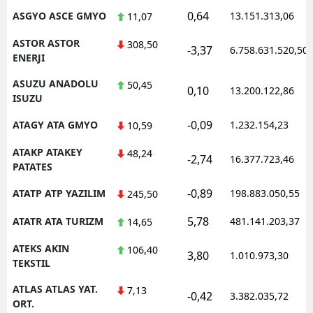
0,64
ASGYO ASCE GMYO
13.151.313,06
11,07
ASTOR ASTOR
308,50
-3,37
6.758.631.520,50
ENERJI
ASUZU ANADOLU
50,45
0,10
13.200.122,86
ISUZU
-0,09
ATAGY ATA GMYO
1.232.154,23
10,59
ATAKP ATAKEY
48,24
-2,74
16.377.723,46
PATATES
-0,89
ATATP ATP YAZILIM
198.883.050,55
245,50
5,78
ATATR ATA TURIZM
481.141.203,37
14,65
ATEKS AKIN
106,40
3,80
1.010.973,30
TEKSTIL
ATLAS ATLAS YAT.
7,13
-0,42
3.382.035,72
ORT.