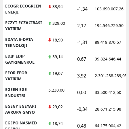
ECOGR ECOGREEN
33,94
-1,34
103.690.007,26
ENERJI
ECZYT ECZACIBASI
329,00
2,17
194.546.729,50
YATIRIM
EDATA E-DATA
18,90
-1,31
89.418.870,57
TEKNOLOJI
EDIP EDIP
39,14
0,67
99.824.646,44
GAYRIMENKUL
EFOR EFOR
19,07
3,92
2.301.238.289,05
YATIRIM
EGEEN EGE
5.230,00
0,00
33.500.412,50
ENDUSTRI
EGEGY EGEYAPI
29,02
-0,34
28.671.215,98
AVRUPA GMYO
EGEPO NASMED
18,74
0,48
64.175.904,42
EGEPOL