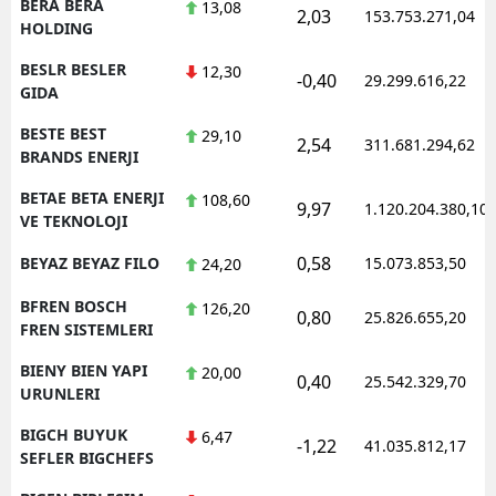
BERA BERA
13,08
2,03
153.753.271,04
HOLDING
BESLR BESLER
12,30
-0,40
29.299.616,22
GIDA
BESTE BEST
29,10
2,54
311.681.294,62
BRANDS ENERJI
BETAE BETA ENERJI
108,60
9,97
1.120.204.380,10
VE TEKNOLOJI
0,58
BEYAZ BEYAZ FILO
15.073.853,50
24,20
BFREN BOSCH
126,20
0,80
25.826.655,20
FREN SISTEMLERI
BIENY BIEN YAPI
20,00
0,40
25.542.329,70
URUNLERI
BIGCH BUYUK
6,47
-1,22
41.035.812,17
SEFLER BIGCHEFS