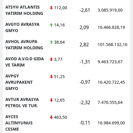
ATSYH ATLANTIS
112,00
-2,61
3.085.919,00
YATIRIM HOLDING
AVGYO AVRASYA
14,16
2,09
16.466.828,19
GMYO
AVHOL AVRUPA
38,64
2,82
101.568.132,16
YATIRIM HOLDING
AVOD A.V.O.D GIDA
3,77
-1,31
9.463.723,67
VE TARIM
AVPGY
51,25
-0,97
AVRUPAKENT
16.420.722,45
GMYO
AVTUR AVRASYA
12,65
-2,32
7.476.555,64
PETROL VE TUR.
AYCES
463,50
-0,11
ALTINYUNUS
16.984.699,00
CESME