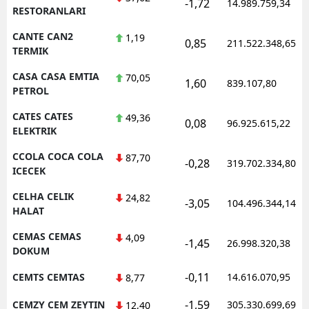
-1,72
14.989.759,34
RESTORANLARI
CANTE CAN2
1,19
0,85
211.522.348,65
TERMIK
CASA CASA EMTIA
70,05
1,60
839.107,80
PETROL
CATES CATES
49,36
0,08
96.925.615,22
ELEKTRIK
CCOLA COCA COLA
87,70
-0,28
319.702.334,80
ICECEK
CELHA CELIK
24,82
-3,05
104.496.344,14
HALAT
CEMAS CEMAS
4,09
-1,45
26.998.320,38
DOKUM
-0,11
CEMTS CEMTAS
14.616.070,95
8,77
-1,59
CEMZY CEM ZEYTIN
305.330.699,69
12,40