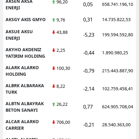
AKSEN AKSA
96,20
0,05
658.741.196,10
ENERJI
0,31
AKSGY AKIS GMYO
14.735.822,53
9,76
AKSUE AKSU
43,88
-5,23
199.594.592,80
ENERJI
AKYHO AKDENIZ
2,25
-0,44
1.890.980,25
YATIRIM HOLDING
ALARK ALARKO
100,30
-0,79
215.443.887,90
HOLDING
ALBRK ALBARAKA
8,22
-2,14
102.759.458,41
TURK
ALBTN ALBAYRAK
26,22
0,77
624.905.708,04
BETON SANAYI
ALCAR ALARKO
706,00
-0,21
28.540.363,00
CARRIER