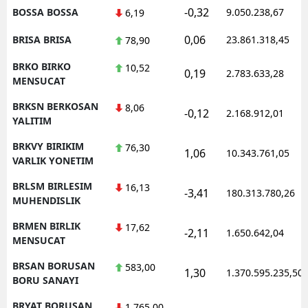
-0,32
BOSSA BOSSA
9.050.238,67
6,19
0,06
BRISA BRISA
23.861.318,45
78,90
BRKO BIRKO
10,52
0,19
2.783.633,28
MENSUCAT
BRKSN BERKOSAN
8,06
-0,12
2.168.912,01
YALITIM
BRKVY BIRIKIM
76,30
1,06
10.343.761,05
VARLIK YONETIM
BRLSM BIRLESIM
16,13
-3,41
180.313.780,26
MUHENDISLIK
BRMEN BIRLIK
17,62
-2,11
1.650.642,04
MENSUCAT
BRSAN BORUSAN
583,00
1,30
1.370.595.235,50
BORU SANAYI
BRYAT BORUSAN
1.765,00