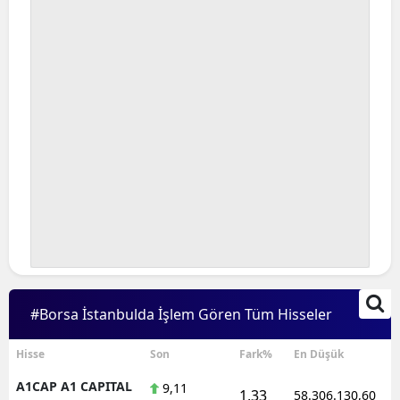
#Borsa İstanbulda İşlem Gören Tüm Hisseler
Hisse
Son
Fark%
En Düşük
A1CAP A1 CAPITAL
9,11
1,33
58.306.130,60