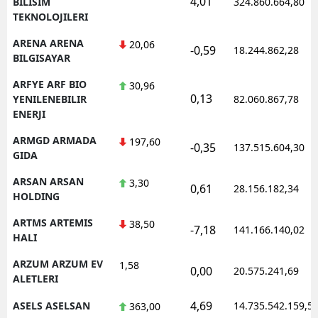
4,01
BILISIM
324.860.664,80
TEKNOLOJILERI
ARENA ARENA
20,06
-0,59
18.244.862,28
BILGISAYAR
ARFYE ARF BIO
30,96
0,13
YENILENEBILIR
82.060.867,78
ENERJI
ARMGD ARMADA
197,60
-0,35
137.515.604,30
GIDA
ARSAN ARSAN
3,30
0,61
28.156.182,34
HOLDING
ARTMS ARTEMIS
38,50
-7,18
141.166.140,02
HALI
ARZUM ARZUM EV
1,58
0,00
20.575.241,69
ALETLERI
4,69
ASELS ASELSAN
14.735.542.159,5
363,00