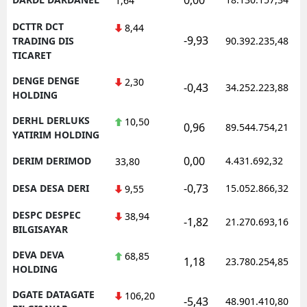
1,64
DCTTR DCT
8,44
-9,93
TRADING DIS
90.392.235,48
TICARET
DENGE DENGE
2,30
-0,43
34.252.223,88
HOLDING
DERHL DERLUKS
10,50
0,96
89.544.754,21
YATIRIM HOLDING
0,00
DERIM DERIMOD
4.431.692,32
33,80
-0,73
DESA DESA DERI
15.052.866,32
9,55
DESPC DESPEC
38,94
-1,82
21.270.693,16
BILGISAYAR
DEVA DEVA
68,85
1,18
23.780.254,85
HOLDING
DGATE DATAGATE
106,20
-5,43
48.901.410,80