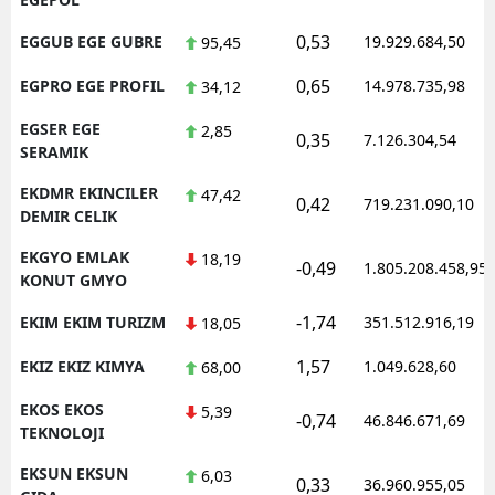
0,53
EGGUB EGE GUBRE
19.929.684,50
95,45
0,65
EGPRO EGE PROFIL
14.978.735,98
34,12
EGSER EGE
2,85
0,35
7.126.304,54
SERAMIK
EKDMR EKINCILER
47,42
0,42
719.231.090,10
DEMIR CELIK
EKGYO EMLAK
18,19
-0,49
1.805.208.458,95
KONUT GMYO
-1,74
EKIM EKIM TURIZM
351.512.916,19
18,05
1,57
EKIZ EKIZ KIMYA
1.049.628,60
68,00
EKOS EKOS
5,39
-0,74
46.846.671,69
TEKNOLOJI
EKSUN EKSUN
6,03
0,33
36.960.955,05