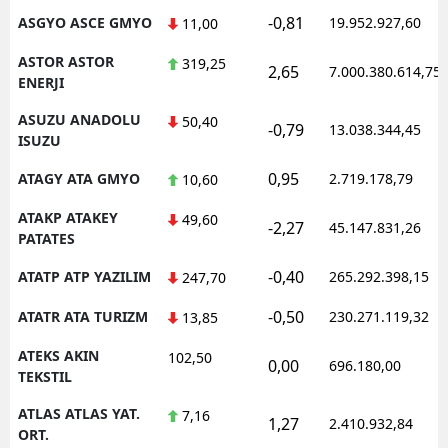
-0,81
ASGYO ASCE GMYO
19.952.927,60
11,00
ASTOR ASTOR
319,25
2,65
7.000.380.614,75
ENERJI
ASUZU ANADOLU
50,40
-0,79
13.038.344,45
ISUZU
0,95
ATAGY ATA GMYO
2.719.178,79
10,60
ATAKP ATAKEY
49,60
-2,27
45.147.831,26
PATATES
-0,40
ATATP ATP YAZILIM
265.292.398,15
247,70
-0,50
ATATR ATA TURIZM
230.271.119,32
13,85
ATEKS AKIN
102,50
0,00
696.180,00
TEKSTIL
ATLAS ATLAS YAT.
7,16
1,27
2.410.932,84
ORT.