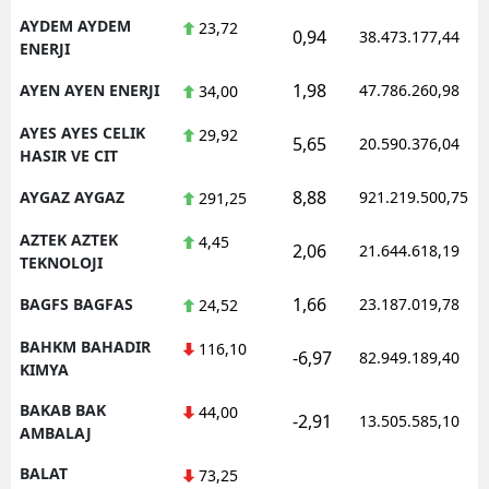
AYDEM AYDEM
23,72
0,94
38.473.177,44
ENERJI
1,98
AYEN AYEN ENERJI
47.786.260,98
34,00
AYES AYES CELIK
29,92
5,65
20.590.376,04
HASIR VE CIT
8,88
AYGAZ AYGAZ
921.219.500,75
291,25
AZTEK AZTEK
4,45
2,06
21.644.618,19
TEKNOLOJI
1,66
BAGFS BAGFAS
23.187.019,78
24,52
BAHKM BAHADIR
116,10
-6,97
82.949.189,40
KIMYA
BAKAB BAK
44,00
-2,91
13.505.585,10
AMBALAJ
BALAT
73,25