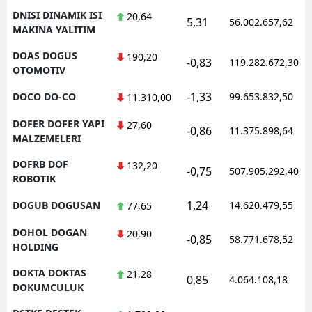
DNISI DINAMIK ISI
20,64
5,31
56.002.657,62
MAKINA YALITIM
DOAS DOGUS
190,20
-0,83
119.282.672,30
OTOMOTIV
-1,33
DOCO DO-CO
99.653.832,50
11.310,00
DOFER DOFER YAPI
27,60
-0,86
11.375.898,64
MALZEMELERI
DOFRB DOF
132,20
-0,75
507.905.292,40
ROBOTIK
1,24
DOGUB DOGUSAN
14.620.479,55
77,65
DOHOL DOGAN
20,90
-0,85
58.771.678,52
HOLDING
DOKTA DOKTAS
21,28
0,85
4.064.108,18
DOKUMCULUK