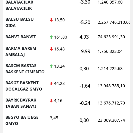
-3,30
BALATACILAR
1.240.357,60
BALATACILIK
BALSU BALSU
13,50
-5,20
2.257.746.210,65
GIDA
4,93
BANVT BANVIT
74.623.991,30
161,80
BARMA BAREM
16,48
-9,99
1.756.323,04
AMBALAJ
BASCM BASTAS
13,24
0,30
1.214.225,68
BASKENT CIMENTO
BASGZ BASKENT
44,28
-1,64
13.948.785,10
DOGALGAZ GMYO
BAYRK BAYRAK
4,16
-0,24
13.676.712,70
TABAN SANAYI
BEGYO BATI EGE
3,45
0,00
23.069.307,74
GMYO