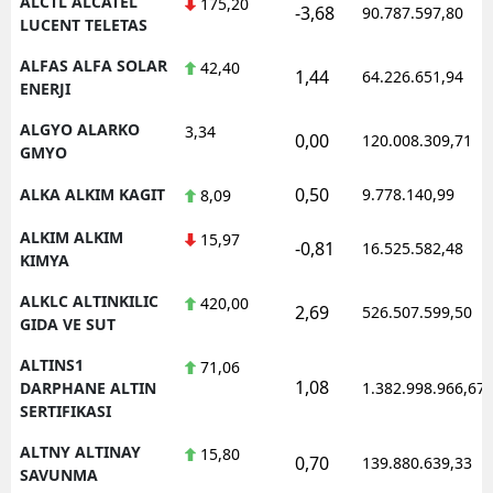
ALCTL ALCATEL
175,20
-3,68
90.787.597,80
LUCENT TELETAS
ALFAS ALFA SOLAR
42,40
1,44
64.226.651,94
ENERJI
ALGYO ALARKO
3,34
0,00
120.008.309,71
GMYO
0,50
ALKA ALKIM KAGIT
9.778.140,99
8,09
ALKIM ALKIM
15,97
-0,81
16.525.582,48
KIMYA
ALKLC ALTINKILIC
420,00
2,69
526.507.599,50
GIDA VE SUT
ALTINS1
71,06
1,08
DARPHANE ALTIN
1.382.998.966,67
SERTIFIKASI
ALTNY ALTINAY
15,80
0,70
139.880.639,33
SAVUNMA