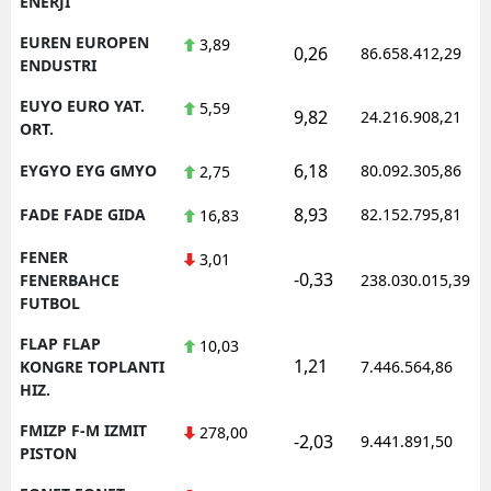
ENERJI
EUREN EUROPEN
3,89
0,26
86.658.412,29
ENDUSTRI
EUYO EURO YAT.
5,59
9,82
24.216.908,21
ORT.
6,18
EYGYO EYG GMYO
80.092.305,86
2,75
8,93
FADE FADE GIDA
82.152.795,81
16,83
FENER
3,01
-0,33
FENERBAHCE
238.030.015,39
FUTBOL
FLAP FLAP
10,03
1,21
KONGRE TOPLANTI
7.446.564,86
HIZ.
FMIZP F-M IZMIT
278,00
-2,03
9.441.891,50
PISTON