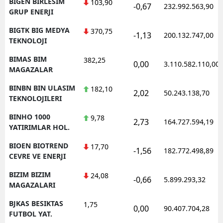
BIGEN BIRLESIM
103,90
-0,67
232.992.563,90
GRUP ENERJI
BIGTK BIG MEDYA
370,75
-1,13
200.132.747,00
TEKNOLOJI
BIMAS BIM
382,25
0,00
3.110.582.110,00
MAGAZALAR
BINBN BIN ULASIM
182,10
2,02
50.243.138,70
TEKNOLOJILERI
BINHO 1000
9,78
2,73
164.727.594,19
YATIRIMLAR HOL.
BIOEN BIOTREND
17,70
-1,56
182.772.498,89
CEVRE VE ENERJI
BIZIM BIZIM
24,08
-0,66
5.899.293,32
MAGAZALARI
BJKAS BESIKTAS
1,75
0,00
90.407.704,28
FUTBOL YAT.