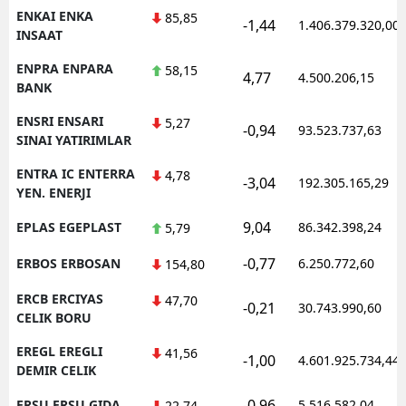
ENKAI ENKA
85,85
-1,44
1.406.379.320,00
INSAAT
ENPRA ENPARA
58,15
4,77
4.500.206,15
BANK
ENSRI ENSARI
5,27
-0,94
93.523.737,63
SINAI YATIRIMLAR
ENTRA IC ENTERRA
4,78
-3,04
192.305.165,29
YEN. ENERJI
9,04
EPLAS EGEPLAST
86.342.398,24
5,79
-0,77
ERBOS ERBOSAN
6.250.772,60
154,80
ERCB ERCIYAS
47,70
-0,21
30.743.990,60
CELIK BORU
EREGL EREGLI
41,56
-1,00
4.601.925.734,44
DEMIR CELIK
-0,96
ERSU ERSU GIDA
5.516.582,04
22,74