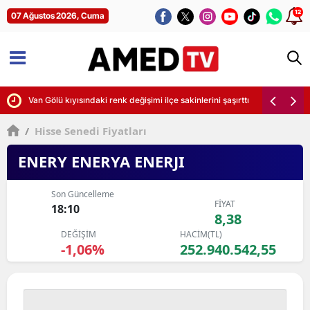
12
07 Ağustos 2026, Cuma
Van Gölü kıyısındaki renk değişimi ilçe sakinlerini şaşırttı
/
Hisse Senedi Fiyatları
ENERY ENERYA ENERJI
Son Güncelleme
FİYAT
18:10
8,38
DEĞİŞİM
HACİM(TL)
-1,06%
252.940.542,55