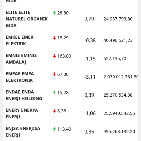
GIDA
ELITE ELITE
28,80
0,70
NATUREL ORGANIK
24.937.793,80
GIDA
EMKEL EMEK
18,29
-0,38
40.496.521,23
ELEKTRIK
EMNIS EMINIS
163,00
-1,15
527.135,70
AMBALAJ
EMPAE EMPA
67,00
-3,11
2.079.012.731,30
ELEKTRONIK
ENDAE ENDA
15,28
0,39
25.270.534,38
ENERJI HOLDING
ENERY ENERYA
8,38
-1,06
252.940.542,55
ENERJI
ENJSA ENERJISA
113,40
0,35
495.263.132,20
ENERJI