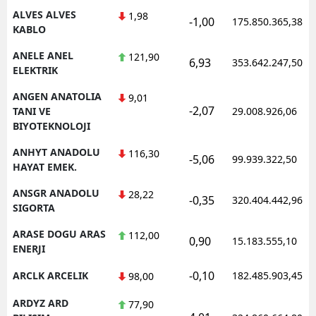
ALVES ALVES
1,98
-1,00
175.850.365,38
KABLO
ANELE ANEL
121,90
6,93
353.642.247,50
ELEKTRIK
ANGEN ANATOLIA
9,01
-2,07
TANI VE
29.008.926,06
BIYOTEKNOLOJI
ANHYT ANADOLU
116,30
-5,06
99.939.322,50
HAYAT EMEK.
ANSGR ANADOLU
28,22
-0,35
320.404.442,96
SIGORTA
ARASE DOGU ARAS
112,00
0,90
15.183.555,10
ENERJI
-0,10
ARCLK ARCELIK
182.485.903,45
98,00
ARDYZ ARD
77,90