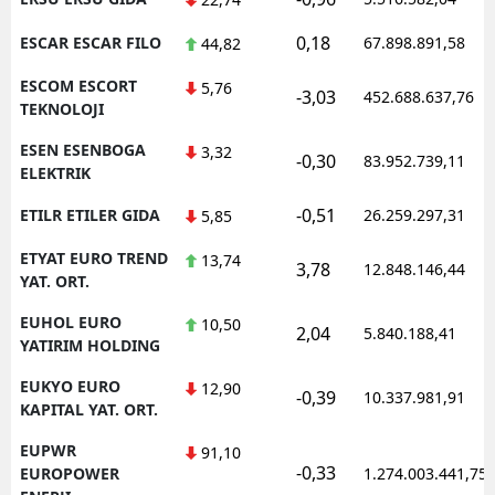
0,18
ESCAR ESCAR FILO
67.898.891,58
44,82
ESCOM ESCORT
5,76
-3,03
452.688.637,76
TEKNOLOJI
ESEN ESENBOGA
3,32
-0,30
83.952.739,11
ELEKTRIK
-0,51
ETILR ETILER GIDA
26.259.297,31
5,85
ETYAT EURO TREND
13,74
3,78
12.848.146,44
YAT. ORT.
EUHOL EURO
10,50
2,04
5.840.188,41
YATIRIM HOLDING
EUKYO EURO
12,90
-0,39
10.337.981,91
KAPITAL YAT. ORT.
EUPWR
91,10
-0,33
EUROPOWER
1.274.003.441,75