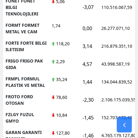
FONET FONET
5,06
-3,07
BILGI
110.516.067,59
TEKNOLOJILERI
FORMT FORMET
1,74
0,00
26.277.071,10
METAL VE CAM
FORTE FORTE BILGI
118,20
3,14
216.879.351,10
ILETISIM
FRIGO FRIGO PAK
2,29
4,57
43.998.587,19
GIDA
FRMPL FORMUL
35,24
1,44
134.044.839,52
PLASTIK VE METAL
FROTO FORD
78,60
-2,30
2.106.175.039,55
OTOSAN
FZLGY FUZUL
10,84
-1,45
152.707.172,43
GMYO
GARAN GARANTI
127,80
-1,46
4.765.179.127,80