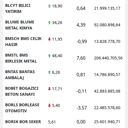
BLCYT BILICI
18,90
0,64
21.999.135,17
YATIRIM
BLUME BLUME
34,26
4,39
92.080.898,64
METAL KIMYA
BMSCH BMS CELIK
11,95
-0,99
13.828.778,70
HASIR
BMSTL BMS
48,40
7,60
206.440.705,56
BIRLESIK METAL
BNTAS BANTAS
6,26
0,81
14.786.890,57
AMBALAJ
BOBET BOGAZICI
17,71
-0,11
42.883.885,08
BETON SANAYI
BORLS BORLEASE
5,40
-3,57
22.485.578,60
OTOMOTIV
0,00
BORSK BOR SEKER
25.601.940,71
5,61