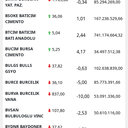
-0,34
85.294.269,00
YAT. PAZ.
BSOKE BATICIM
36,06
1,01
167.236.529,66
CIMENTO
BTCIM BATICIM
5,04
2,44
741.174.664,32
BATI ANADOLU
BUCIM BURSA
5,25
4,17
34.497.512,38
CIMENTO
BULGS BULLS
37,82
-0,63
102.638.839,00
GSYO
-5,00
BURCE BURCELIK
85.773.391,66
36,10
BURVA BURCELIK
837,00
-10,00
53.091.336,00
VANA
BVSAN
107,80
-2,53
50.610.116,00
BULBULOGLU VINC
BYDNR BAYDONER
37,62