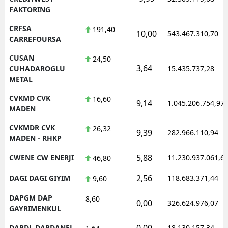
FAKTORING
CRFSA
191,40
10,00
543.467.310,70
CARREFOURSA
CUSAN
24,50
3,64
CUHADAROGLU
15.435.737,28
METAL
CVKMD CVK
16,60
9,14
1.045.206.754,97
MADEN
CVKMDR CVK
26,32
9,39
282.966.110,94
MADEN - RHKP
5,88
CWENE CW ENERJI
11.230.937.061,6
46,80
2,56
DAGI DAGI GIYIM
118.683.371,44
9,60
DAPGM DAP
8,60
0,00
326.624.976,07
GAYRIMENKUL
0,00
DARDL DARDANEL
18.130.157,34