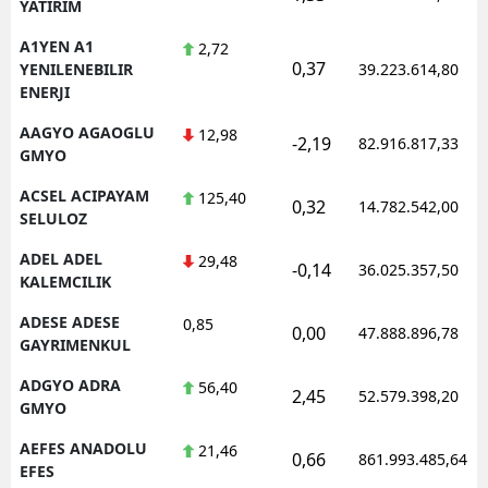
YATIRIM
A1YEN A1
2,72
0,37
YENILENEBILIR
39.223.614,80
ENERJI
AAGYO AGAOGLU
12,98
-2,19
82.916.817,33
GMYO
ACSEL ACIPAYAM
125,40
0,32
14.782.542,00
SELULOZ
ADEL ADEL
29,48
-0,14
36.025.357,50
KALEMCILIK
ADESE ADESE
0,85
0,00
47.888.896,78
GAYRIMENKUL
ADGYO ADRA
56,40
2,45
52.579.398,20
GMYO
AEFES ANADOLU
21,46
0,66
861.993.485,64
EFES