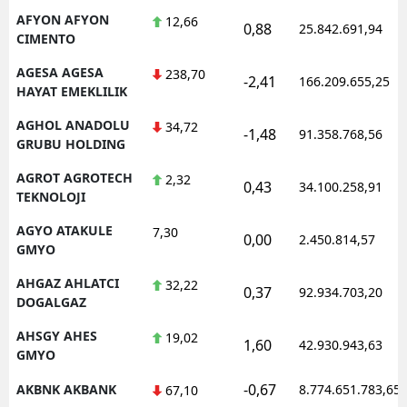
AFYON AFYON
12,66
0,88
25.842.691,94
CIMENTO
AGESA AGESA
238,70
-2,41
166.209.655,25
HAYAT EMEKLILIK
AGHOL ANADOLU
34,72
-1,48
91.358.768,56
GRUBU HOLDING
AGROT AGROTECH
2,32
0,43
34.100.258,91
TEKNOLOJI
AGYO ATAKULE
7,30
0,00
2.450.814,57
GMYO
AHGAZ AHLATCI
32,22
0,37
92.934.703,20
DOGALGAZ
AHSGY AHES
19,02
1,60
42.930.943,63
GMYO
-0,67
AKBNK AKBANK
8.774.651.783,65
67,10