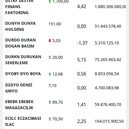
DSTKF DESTEK
1.700,00
4,42
FINANS
1.880.306.080,00
FAKTORING
DUNYH DUNYA
151,00
0,00
51.443.578,40
HOLDING
DURDO DURAN
5,03
-1,37
5.210.125,10
DOGAN BASIM
DURKN DURUKAN
20,00
5,15
75.265.963,42
SEKERLEME
0,56
DYOBY DYO BOYA
8.853.056,54
12,68
DZGYO DENIZ
7,10
0,00
4.700.083,98
GMYO
EBEBK EBEBEK
89,70
1,41
59.876.400,70
MAGAZACILIK
ECILC ECZACIBASI
70,50
2,25
164.015.900,50
ILAC