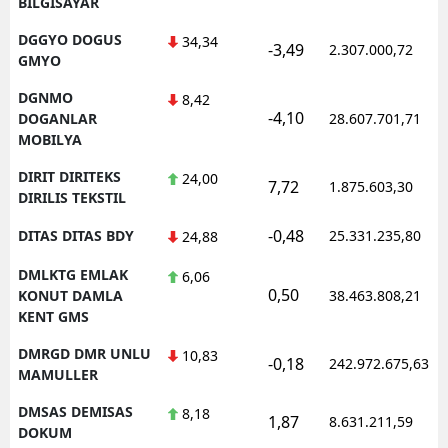
BILGISAYAR
DGGYO DOGUS
34,34
-3,49
2.307.000,72
GMYO
DGNMO
8,42
-4,10
DOGANLAR
28.607.701,71
MOBILYA
DIRIT DIRITEKS
24,00
7,72
1.875.603,30
DIRILIS TEKSTIL
-0,48
DITAS DITAS BDY
25.331.235,80
24,88
DMLKTG EMLAK
6,06
0,50
KONUT DAMLA
38.463.808,21
KENT GMS
DMRGD DMR UNLU
10,83
-0,18
242.972.675,63
MAMULLER
DMSAS DEMISAS
8,18
1,87
8.631.211,59
DOKUM