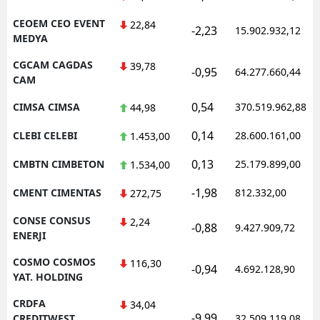
CEOEM CEO EVENT
22,84
-2,23
15.902.932,12
MEDYA
CGCAM CAGDAS
39,78
-0,95
64.277.660,44
CAM
0,54
CIMSA CIMSA
370.519.962,88
44,98
0,14
CLEBI CELEBI
28.600.161,00
1.453,00
0,13
CMBTN CIMBETON
25.179.899,00
1.534,00
-1,98
CMENT CIMENTAS
812.332,00
272,75
CONSE CONSUS
2,24
-0,88
9.427.909,72
ENERJI
COSMO COSMOS
116,30
-0,94
4.692.128,90
YAT. HOLDING
CRDFA
34,04
-9,99
CREDITWEST
32.509.119,08