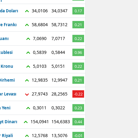
ı
Bilecik
34,0106
34,0347
da Doları
0.17
Bingöl
58,6804
58,7312
re Frankı
0.21
Bitlis
7,0690
7,0717
Yuanı
0.22
Bolu
0,5839
0,5844
ublesi
0.96
Burdur
5,0103
5,0151
ç Kronu
0.22
Bursa
12,9835
12,9947
Dirhemi
0.21
Çanakkale
27,9743
28,2565
r Levası
-0.22
Çankırı
Çorum
0,3011
0,3022
 Yeni
0.23
Denizli
154,0941
154,6383
yt Dinarı
0.44
Diyarbakır
12,5768
13,5076
 Riyali
-0.01