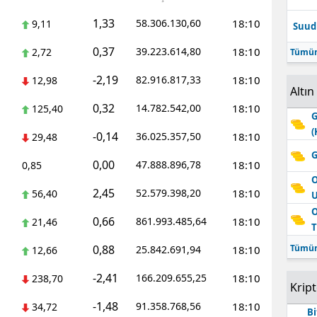
1,33
58.306.130,60
18:10
9,11
Suudi
0,37
39.223.614,80
18:10
2,72
Tümün
-2,19
82.916.817,33
18:10
12,98
Altın
0,32
14.782.542,00
18:10
125,40
G
(
-0,14
36.025.357,50
18:10
29,48
G
0,00
47.888.896,78
18:10
0,85
O
2,45
52.579.398,20
18:10
56,40
O
0,66
861.993.485,64
18:10
21,46
T
0,88
Tümün
25.842.691,94
18:10
12,66
-2,41
166.209.655,25
18:10
238,70
Krip
-1,48
91.358.768,56
18:10
34,72
Bi