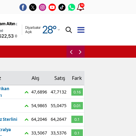
12
Adana
am Altın
(Kapalı
28
°
Diyarbakır
Adıyaman
şı)
Açık
522,53
0,00%
Afyonkarahisar
Resmi Gazete’de yeni g
Ağrı
Amasya
z
Alış
Satış
Fark
Ankara
ikan
47,6896
47,7132
0.16
Antalya
ı
Artvin
54,9865
55,0475
0.01
Aydın
64,2046
64,2647
z Sterlini
0.1
tralya
Balıkesir
33,5067
33,5376
0.1