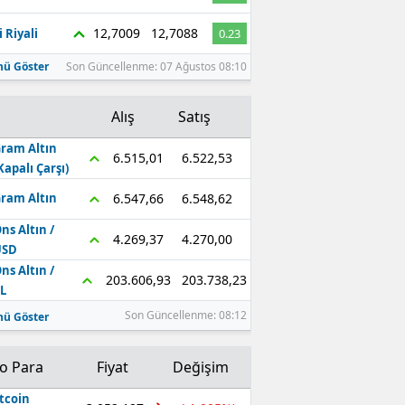
Edirne
12,7009
12,7088
 Riyali
0.23
Elazığ
ü Göster
Son Güncellenme: 07 Ağustos 08:10
Erzincan
Alış
Satış
Erzurum
ram Altın
6.522,53
6.515,01
Kapalı Çarşı)
Eskişehir
6.548,62
6.547,66
ram Altın
Gaziantep
ns Altın /
4.270,00
4.269,37
Giresun
USD
ns Altın /
203.738,23
203.606,93
Gümüşhane
L
Son Güncellenme: 08:12
ü Göster
Hakkari
Hatay
to Para
Fiyat
Değişim
Isparta
tcoin