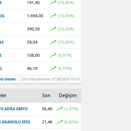
191,40
(10,00%)
A
Malatya
1.694,00
(10,00%)
DG
Manisa
390,50
(10,00%)
T
Kahramanmaraş
29,04
(10,00%)
NS
Mardin
108,60
(9,97%)
E
Muğla
46,10
(9,97%)
L
Muş
ü Göster
Son Güncellenme: 07.08.2026 18:10
Nevşehir
Niğde
ler
Son
Değişim
Ordu
56,40
(2,45%)
O ADRA GMYO
Rize
21,46
(0,66%)
S ANADOLU EFES
Sakarya