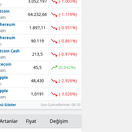
3.052.197
(-1.005%)
)
Mersin
tcoin
64.232,66
(-1.119%)
SDT)
İstanbul
thereum
1.897,11
(-0.951%)
SDT)
İzmir
thereum
90.119
(-0.861%)
Kars
)
tcoin Cash
213,5
(-0.974%)
Kastamonu
SDT)
tecoin
45,5
(0.642%)
Kayseri
SDT)
pple
Kırklareli
48,430
(-2.926%)
)
pple
Kırşehir
1,0191
(-3.026%)
SDT)
Kocaeli
ü Göster
Son Güncellenme: 08:10
Konya
Artanlar
Fiyat
Değişim
Kütahya