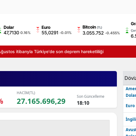
Gr
Bitcoin
Dolar
Euro
(TL)
Çar
47,7130
55,0291
3.055.752
0.16%
-0.01%
-0.455%
6.
ğustos itibarıyla Türkiye'de son deprem hareketliliği
Dövi
Amer
HACİM(TL)
Dolar
Son Güncelleme
%
27.165.696,29
18:10
Euro
İngili
Avus