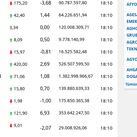
-3,68
90.787.597,80
18:10
175,20
AFYO
1,44
64.226.651,94
18:10
AGES
42,40
EMEK
0,00
120.008.309,71
18:10
3,34
AGH
GRU
0,50
9.778.140,99
18:10
8,09
AGRO
TEKN
-0,81
16.525.582,48
18:10
15,97
AGYO
2,69
526.507.599,50
18:10
420,00
AHGA
1,08
I
1.382.998.966,67
18:10
71,06
DOG
Tümün
0,70
139.880.639,33
18:10
15,80
-1,00
175.850.365,38
18:10
1,98
6,93
353.642.247,50
18:10
121,90
9,01
-2,07
29.008.926,06
18:10