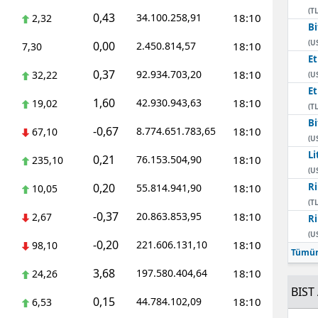
(TL
0,43
34.100.258,91
18:10
2,32
Bi
(U
0,00
2.450.814,57
18:10
7,30
E
0,37
92.934.703,20
18:10
32,22
(U
E
1,60
42.930.943,63
18:10
19,02
(TL
Bi
-0,67
8.774.651.783,65
18:10
67,10
(U
Li
0,21
76.153.504,90
18:10
235,10
(U
0,20
Ri
55.814.941,90
18:10
10,05
(TL
-0,37
20.863.853,95
18:10
2,67
Ri
(U
-0,20
221.606.131,10
18:10
98,10
Tümün
3,68
197.580.404,64
18:10
24,26
BIST 
0,15
44.784.102,09
18:10
6,53