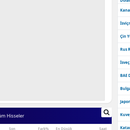
Dolar
Kana
İsviç
Çin 
Rus R
İsve
BAE 
Bulga
Japon
Kuve
üm Hisseler
Katar
Son
Fark%
En Düşük
Saat