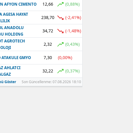
12,66
(0,88%)
N AFYON CIMENTO
Samsun
A AGESA HAYAT
238,70
(-2,41%)
LILIK
Siirt
OL ANADOLU
34,72
(-1,48%)
BU HOLDING
Sinop
T AGROTECH
2,32
(0,43%)
Sivas
OLOJI
7,30
(0,00%)
 ATAKULE GMYO
Tekirdağ
Z AHLATCI
Tokat
32,22
(0,37%)
ALGAZ
ü Göster
Son Güncellenme: 07.08.2026 18:10
Trabzon
Tunceli
Şanlıurfa
Uşak
Van