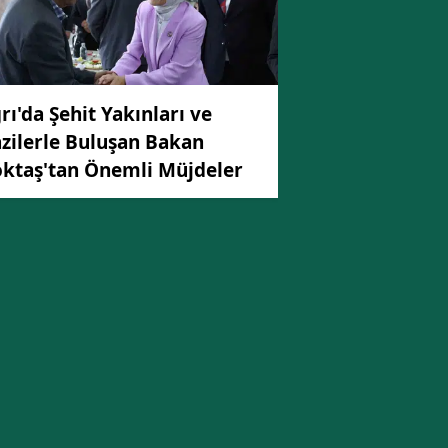
Malatya
Manisa
rı'da Şehit Yakınları ve
Kahramanmaraş
zilerle Buluşan Bakan
Mardin
ktaş'tan Önemli Müjdeler
Muğla
Muş
Nevşehir
Niğde
Ordu
Rize
Sakarya