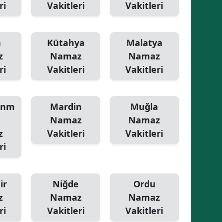
ri
Vakitleri
Vakitleri
a
Kütahya
Malatya
z
Namaz
Namaz
ri
Vakitleri
Vakitleri
anm
Mardin
Muğla
Namaz
Namaz
z
Vakitleri
Vakitleri
ri
ir
Niğde
Ordu
z
Namaz
Namaz
ri
Vakitleri
Vakitleri