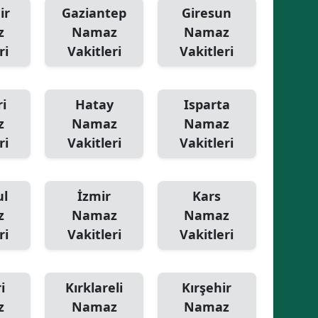
ir
Gaziantep
Giresun
z
Namaz
Namaz
ri
Vakitleri
Vakitleri
i
Hatay
Isparta
z
Namaz
Namaz
ri
Vakitleri
Vakitleri
ul
İzmir
Kars
z
Namaz
Namaz
ri
Vakitleri
Vakitleri
i
Kırklareli
Kırşehir
z
Namaz
Namaz