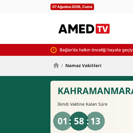
07 Ağustos 2026, Cuma
Bağlar’da halkın önceliği hayata geçi
/
Namaz Vakitleri
KAHRAMANMARA
İkindi
Vaktine Kalan Süre
01
: 58 :
12