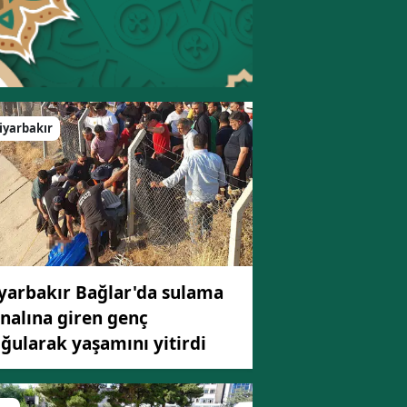
Bilecik
Bingöl
Bitlis
iyarbakır
Bolu
Burdur
Bursa
Çanakkale
Çankırı
yarbakır Bağlar'da sulama
nalına giren genç
Çorum
ğularak yaşamını yitirdi
Denizli
Diyarbakır