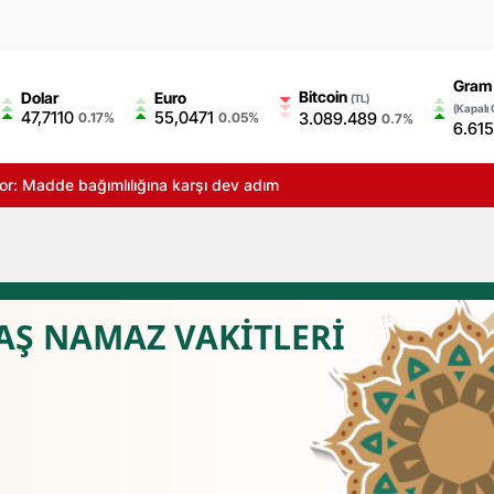
Gram 
Bitcoin
Dolar
Euro
(TL)
(Kapalı 
47,7110
55,0471
3.089.489
0.17%
0.05%
0.7%
6.615
yor: Madde bağımlılığına karşı dev adım
Ş NAMAZ VAKİTLERİ