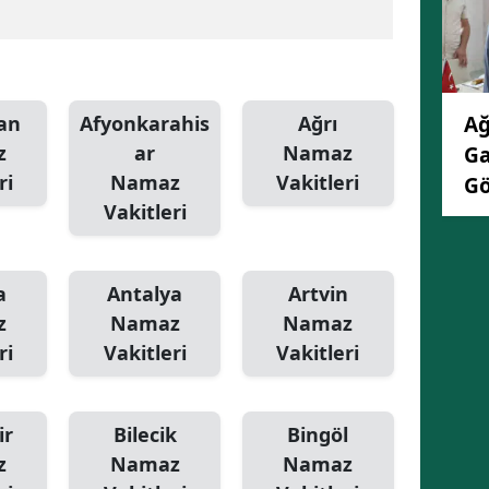
an
Afyonkarahis
Ağrı
Ağ
z
ar
Namaz
Ga
ri
Namaz
Vakitleri
Gö
Vakitleri
a
Antalya
Artvin
z
Namaz
Namaz
ri
Vakitleri
Vakitleri
ir
Bilecik
Bingöl
z
Namaz
Namaz