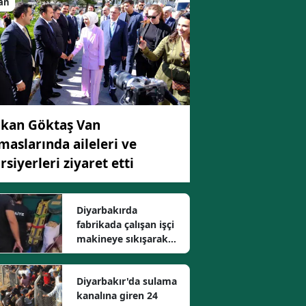
an
Edirne
Elazığ
Erzincan
Erzurum
kan Göktaş Van
Eskişehir
maslarında aileleri ve
Gaziantep
rsiyerleri ziyaret etti
Giresun
Diyarbakırda
Gümüşhane
fabrikada çalışan işçi
makineye sıkışarak
Hakkari
ağır yaralandı
Hatay
Diyarbakır'da sulama
kanalına giren 24
Isparta