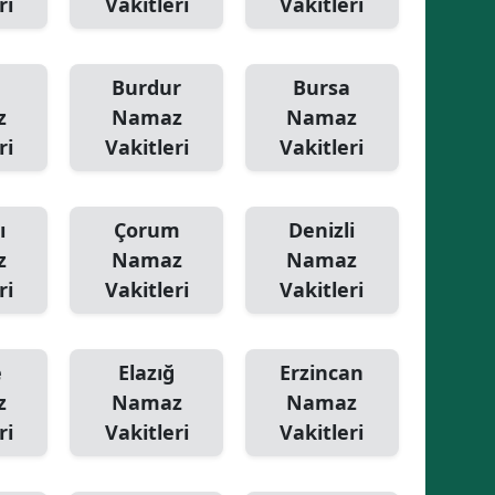
ri
Vakitleri
Vakitleri
Burdur
Bursa
z
Namaz
Namaz
ri
Vakitleri
Vakitleri
ı
Çorum
Denizli
z
Namaz
Namaz
ri
Vakitleri
Vakitleri
e
Elazığ
Erzincan
z
Namaz
Namaz
ri
Vakitleri
Vakitleri