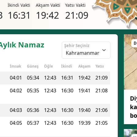
i
İkindi Vakti
Akşam Vakti
Yatsı Vakti
3
16:31
19:42
21:09
Aylık Namaz
D
Şehir Seçiniz
İmsak
Güneş
Öğle
İkindi
Akşam
Yatsı
04:01
05:34
12:43
16:31
19:42
21:09
04:02
05:35
12:43
16:30
19:41
21:08
Di
ka
04:03
05:36
12:43
16:30
19:40
21:06
bo
04:05
05:37
12:43
16:30
19:39
21:05