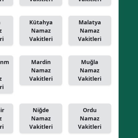
a
Kütahya
Malatya
z
Namaz
Namaz
ri
Vakitleri
Vakitleri
anm
Mardin
Muğla
Namaz
Namaz
z
Vakitleri
Vakitleri
ri
ir
Niğde
Ordu
z
Namaz
Namaz
ri
Vakitleri
Vakitleri