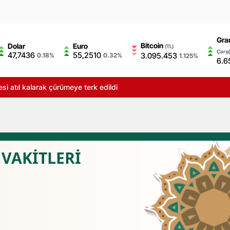
Gra
Bitcoin
Dolar
Euro
(TL)
Çarşı
47,7436
55,2510
3.095.453
0.18%
0.32%
1.125%
6.6
esi atıl kalarak çürümeye terk edildi
VAKİTLERİ