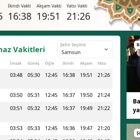
i
İkindi Vakti
Akşam Vakti
Yatsı Vakti
5
16:38
19:51
21:26
Şehir Seçiniz
B
az Vakitleri
İmsak
Güneş
Öğle
İkindi
Akşam
Yatsı
03:48
05:30
12:45
16:38
19:51
21:26
03:50
05:31
12:45
16:37
19:50
21:24
Ba
03:51
05:32
12:45
16:37
19:49
21:22
ya
03:53
05:33
12:45
16:36
19:47
21:20
Ş