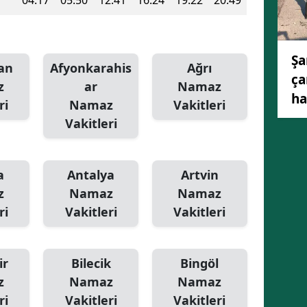
04:17
05:50
12:41
16:24
19:22
20:49
Şa
an
Afyonkarahis
Ağrı
ça
z
ar
Namaz
ha
ri
Namaz
Vakitleri
Vakitleri
a
Antalya
Artvin
z
Namaz
Namaz
ri
Vakitleri
Vakitleri
ir
Bilecik
Bingöl
z
Namaz
Namaz
ri
Vakitleri
Vakitleri