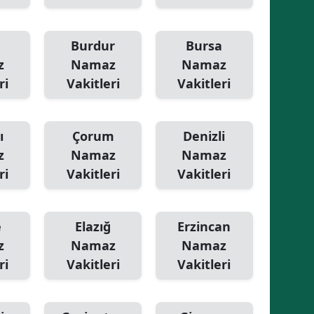
Burdur
Bursa
z
Namaz
Namaz
ri
Vakitleri
Vakitleri
ı
Çorum
Denizli
z
Namaz
Namaz
ri
Vakitleri
Vakitleri
e
Elazığ
Erzincan
z
Namaz
Namaz
ri
Vakitleri
Vakitleri