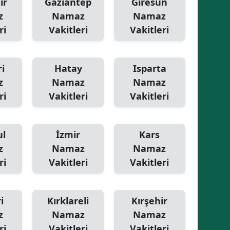
ir
Gaziantep
Giresun
z
Namaz
Namaz
ri
Vakitleri
Vakitleri
i
Hatay
Isparta
z
Namaz
Namaz
ri
Vakitleri
Vakitleri
ul
İzmir
Kars
z
Namaz
Namaz
ri
Vakitleri
Vakitleri
i
Kırklareli
Kırşehir
z
Namaz
Namaz
ri
Vakitleri
Vakitleri