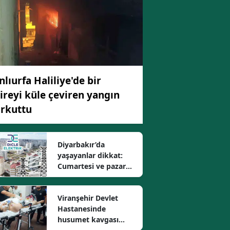
Edirne
Elazığ
Erzincan
Erzurum
nlıurfa Haliliye'de bir
ireyi küle çeviren yangın
Eskişehir
rkuttu
Gaziantep
Giresun
Diyarbakır’da
yaşayanlar dikkat:
Gümüşhane
Cumartesi ve pazar
elektrikler kesilecek
Hakkari
Viranşehir Devlet
Hatay
Hastanesinde
husumet kavgası
Isparta