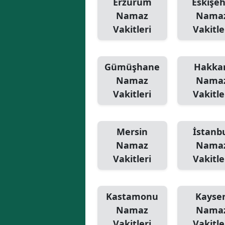
Erzurum
Eskişeh
Namaz
Nama
Vakitleri
Vakitle
Gümüşhane
Hakkar
Namaz
Nama
Vakitleri
Vakitle
Mersin
İstanb
Namaz
Nama
Vakitleri
Vakitle
Kastamonu
Kayser
Namaz
Nama
Vakitleri
Vakitle