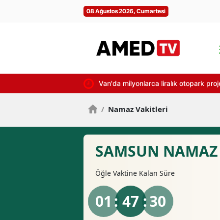
08 Ağustos 2026, Cumartesi
Van'da milyonlarca liralık otopark proj
/
Namaz Vakitleri
SAMSUN NAMAZ 
Öğle
Vaktine Kalan Süre
01
: 47 :
29