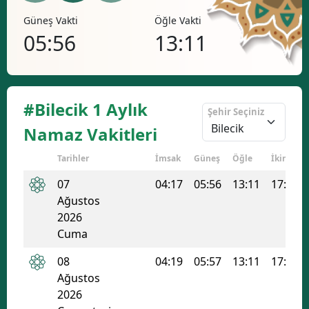
Öğle Vakti
İkindi Vakti
Akşa
13:11
17:02
20
#Bilecik 1 Aylık
Şehir Seçiniz
Namaz Vakitleri
Tarihler
İmsak
Güneş
Öğle
İkindi
07
04:17
05:56
13:11
17:02
Ağustos
2026
Cuma
08
04:19
05:57
13:11
17:02
Ağustos
2026