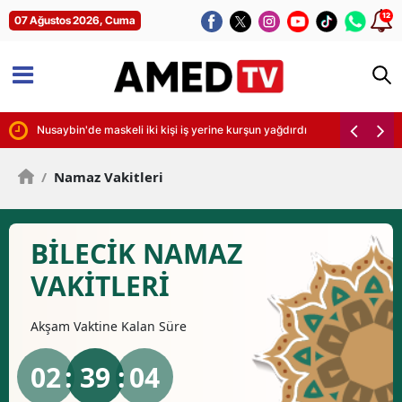
12
07 Ağustos 2026, Cuma
irdi
Nusaybin'de maskeli iki kişi iş yerine kurşun yağdırdı
/
Namaz Vakitleri
BILECIK NAMAZ
VAKİTLERİ
Akşam
Vaktine Kalan Süre
02
: 39 :
03