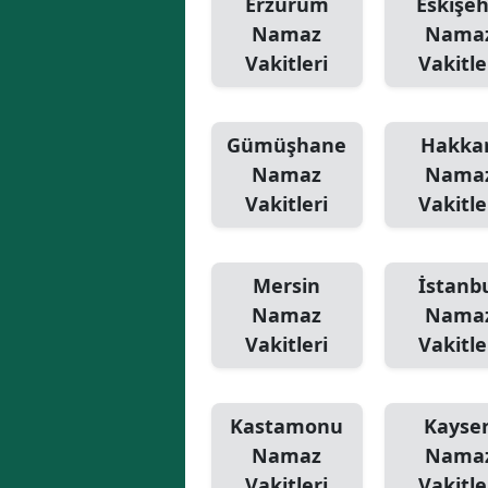
Erzurum
Eskişeh
Namaz
Nama
Vakitleri
Vakitle
Gümüşhane
Hakkar
Namaz
Nama
Vakitleri
Vakitle
Mersin
İstanb
Namaz
Nama
Vakitleri
Vakitle
Kastamonu
Kayser
Namaz
Nama
Vakitleri
Vakitle