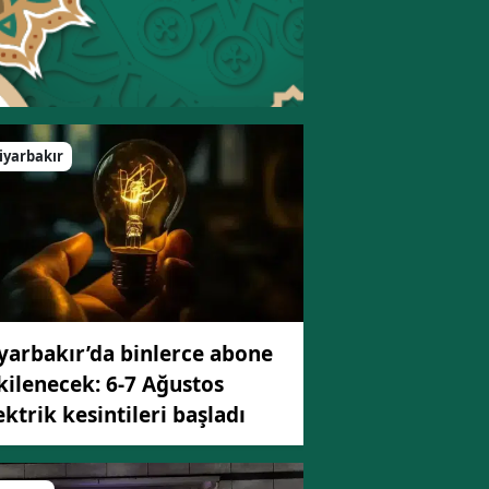
Bilecik
Bingöl
Bitlis
iyarbakır
Bolu
Burdur
Bursa
Çanakkale
Çankırı
yarbakır’da binlerce abone
kilenecek: 6-7 Ağustos
Çorum
ektrik kesintileri başladı
Denizli
Diyarbakır