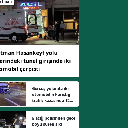
atman
Edirne
Elazığ
Erzincan
Erzurum
tman Hasankeyf yolu
Eskişehir
erindeki tünel girişinde iki
Gaziantep
omobil çarpıştı
Giresun
Gercüş yolunda iki
Gümüşhane
otomobilin karıştığı
trafik kazasında 12
Hakkari
kişi yaralandı
Hatay
Elazığ polisinden gece
Isparta
boyu süren sıkı