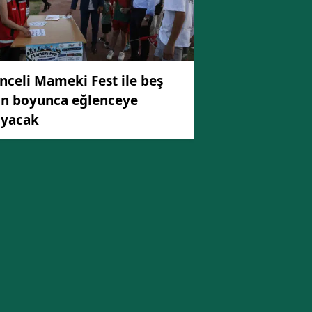
Malatya
Manisa
Kahramanmaraş
nceli Mameki Fest ile beş
n boyunca eğlenceye
Mardin
yacak
Muğla
Muş
Nevşehir
Niğde
Ordu
Rize
Sakarya