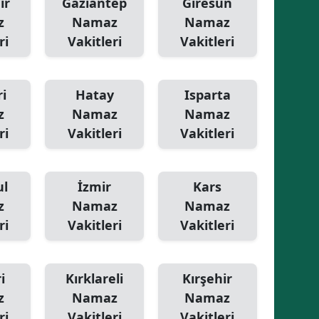
ir
Gaziantep
Giresun
z
Namaz
Namaz
ri
Vakitleri
Vakitleri
i
Hatay
Isparta
z
Namaz
Namaz
ri
Vakitleri
Vakitleri
ul
İzmir
Kars
z
Namaz
Namaz
ri
Vakitleri
Vakitleri
i
Kırklareli
Kırşehir
z
Namaz
Namaz
ri
Vakitleri
Vakitleri