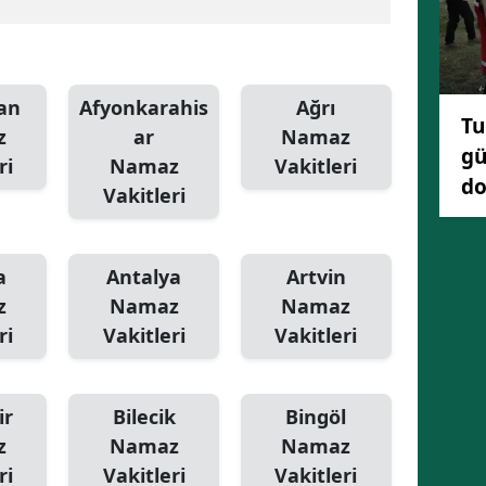
an
Afyonkarahis
Ağrı
Tu
z
ar
Namaz
gü
ri
Namaz
Vakitleri
do
Vakitleri
a
Antalya
Artvin
z
Namaz
Namaz
ri
Vakitleri
Vakitleri
ir
Bilecik
Bingöl
z
Namaz
Namaz
ri
Vakitleri
Vakitleri