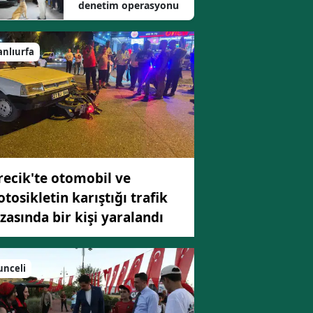
denetim operasyonu
Mersin
İstanbul
anlıurfa
İzmir
Kars
Kastamonu
Kayseri
recik'te otomobil ve
Kırklareli
tosikletin karıştığı trafik
zasında bir kişi yaralandı
Kırşehir
Kocaeli
unceli
Konya
Kütahya