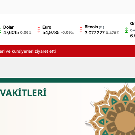
Gr
Bitcoin
Dolar
Euro
(TL)
Çar
47,6015
54,9785
3.077.227
0.06%
-0.09%
0.478%
6.
 ve kursiyerleri ziyaret etti
VAKİTLERİ