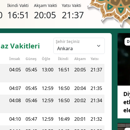
i
İkindi Vakti
Akşam Vakti
Yatsı Vakti
0
16:51
20:05
21:37
Şehir Seçiniz
D
z Vakitleri
İmsak
Güneş
Öğle
İkindi
Akşam
Yatsı
04:05
05:45
13:00
16:51
20:05
21:37
04:07
05:45
12:59
16:50
20:04
21:35
Di
04:08
05:46
12:59
16:50
20:02
21:34
et
el
04:10
05:47
12:59
16:49
20:01
21:32