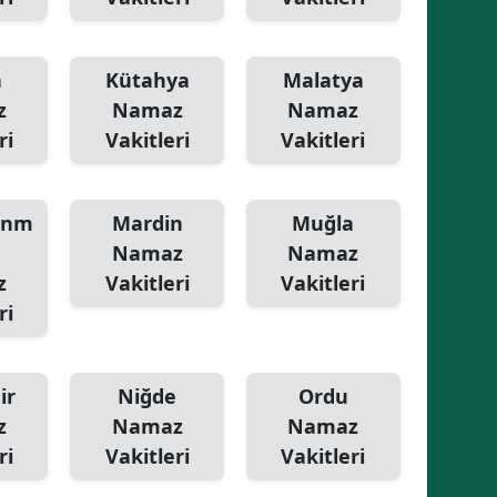
a
Kütahya
Malatya
z
Namaz
Namaz
ri
Vakitleri
Vakitleri
anm
Mardin
Muğla
Namaz
Namaz
z
Vakitleri
Vakitleri
ri
ir
Niğde
Ordu
z
Namaz
Namaz
ri
Vakitleri
Vakitleri