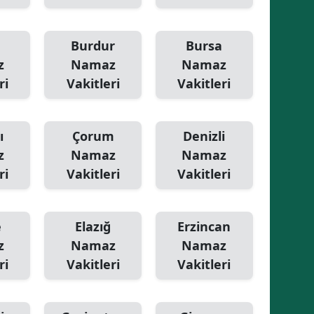
Burdur
Bursa
z
Namaz
Namaz
ri
Vakitleri
Vakitleri
ı
Çorum
Denizli
z
Namaz
Namaz
ri
Vakitleri
Vakitleri
e
Elazığ
Erzincan
z
Namaz
Namaz
ri
Vakitleri
Vakitleri