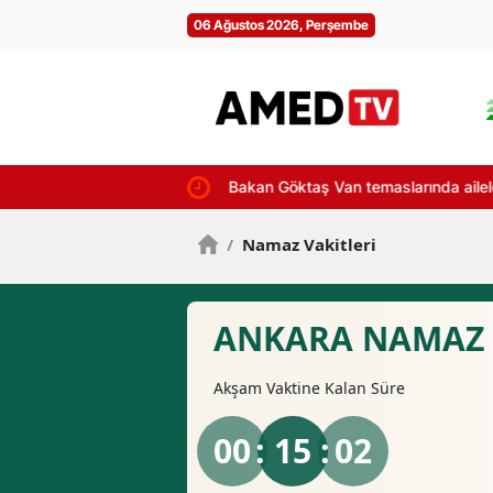
06 Ağustos 2026, Perşembe
Bakan Göktaş Van temaslarında aileleri
/
Namaz Vakitleri
ANKARA NAMAZ 
Akşam
Vaktine Kalan Süre
00
: 15 :
01