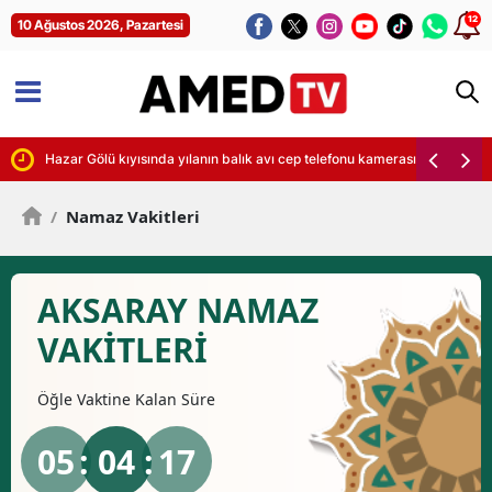
12
10 Ağustos 2026, Pazartesi
ürecek
Hazar Gölü kıyısında yılanın balık avı cep telefonu kamerasına yansıdı
/
Namaz Vakitleri
AKSARAY NAMAZ
VAKİTLERİ
Öğle
Vaktine Kalan Süre
05
: 04 :
16