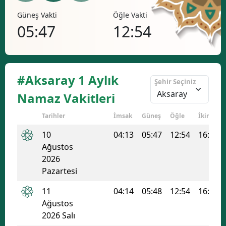
Öğle Vakti
İkindi Vakti
Akşa
12:54
16:42
19
#Aksaray 1 Aylık
Şehir Seçiniz
Namaz Vakitleri
Tarihler
İmsak
Güneş
Öğle
İkindi
10
04:13
05:47
12:54
16:42
Ağustos
2026
Pazartesi
11
04:14
05:48
12:54
16:42
Ağustos
2026 Salı