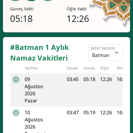
Öğle Vakti
İkindi Vakti
Akşa
12:26
16:14
19
#Batman 1 Aylık
Şehir Seçiniz
Namaz Vakitleri
Tarihler
İmsak
Güneş
Öğle
İkindi
09
03:45
05:18
12:26
16:14
Ağustos
2026
Pazar
10
03:47
05:19
12:26
16:13
Ağustos
2026