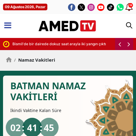
12
09 Ağustos 2026, Pazar
Bismil'de bir dairede dokuz saat arayla iki yangın çıktı
/
Namaz Vakitleri
BATMAN NAMAZ
VAKİTLERİ
İkindi
Vaktine Kalan Süre
02
: 41 :
44