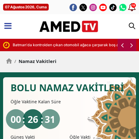
12
07 Ağustos 2026, Cuma
sadına hazırlanıyor
Batman'da kontrolden çıkan otomobil ağaca çarparak boş araziye savr
/
Namaz Vakitleri
BOLU NAMAZ VAKİTLERİ
Öğle
Vaktine Kalan Süre
00
: 26 :
30
Öğle Vakti
İkindi Vakti
Akşa