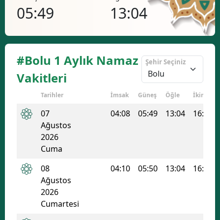
13:04
16:56
20
#Bolu 1 Aylık Namaz
Şehir Seçiniz
Vakitleri
Tarihler
İmsak
Güneş
Öğle
İkindi
07
04:08
05:49
13:04
16:56
Ağustos
2026
Cuma
08
04:10
05:50
13:04
16:56
Ağustos
2026
Cumartesi