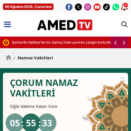
12
08 Ağustos 2026, Cumartesi
Şanlıurfa Haliliye'de bir daireyi küle çeviren yangın korkuttu
/
Namaz Vakitleri
ÇORUM NAMAZ
VAKİTLERİ
Öğle
Vaktine Kalan Süre
05
: 55 :
32