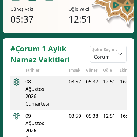
Öğle Vakti
İkindi Vakti
Akşa
12:51
16:42
19
#Çorum 1 Aylık
Şehir Seçiniz
Namaz Vakitleri
Tarihler
İmsak
Güneş
Öğle
İkindi
08
03:57
05:37
12:51
16:42
Ağustos
2026
Cumartesi
09
03:59
05:38
12:51
16:42
Ağustos
2026