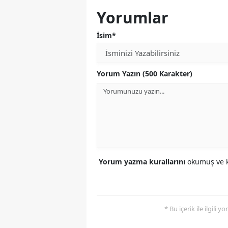
Yorumlar
İsim*
Yorum Yazın (500 Karakter)
Yorum yazma kurallarını
okumuş ve k
* Bu içerik ile ilgili 