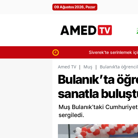
09 Ağustos 2026, Pazar
Siverek'te serinlemek için suya giren i
Amed TV
|
Muş
|
Bulanık’ta öğrenci
Bulanık’ta öğr
sanatla buluşt
Muş Bulanık’taki Cumhuriyet İ
sergiledi.