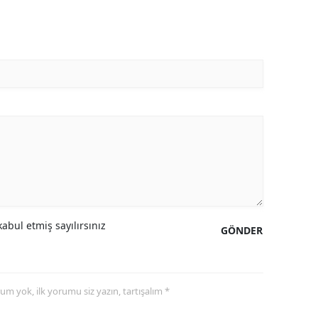
abul etmiş sayılırsınız
GÖNDER
yorum yok, ilk yorumu siz yazın, tartışalım *