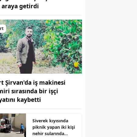
r araya getirdi
Bilecik
Bingöl
irt
Bitlis
Bolu
Burdur
Bursa
irt Şirvan'da iş makinesi
Çanakkale
iri sırasında bir işçi
Çankırı
yatını kaybetti
Çorum
Denizli
Siverek kıyısında
piknik yapan iki kişi
Diyarbakır
nehir sularında