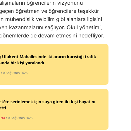
ışmaların öğrencilerin vizyonunu
i geçen öğretmen ve öğrencilere teşekkür
ın mühendislik ve bilim gibi alanlara ilgisini
en kazanmalarını sağlıyor. Okul yönetimi,
 dönemlerde de devam etmesini hedefliyor.
ğ Ulukent Mahallesinde iki aracın karıştığı trafik
ında bir kişi yaralandı
/ 09 Ağustos 2026
ek'te serinlemek için suya giren iki kişi hayatını
tti
urfa
/ 09 Ağustos 2026