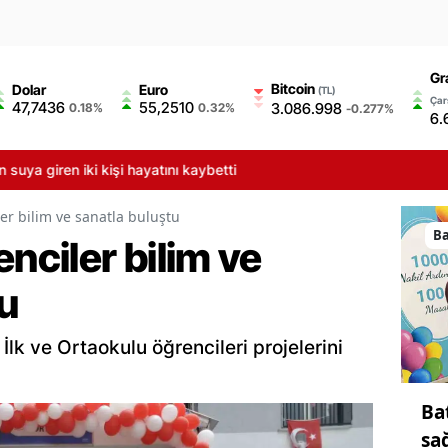
Gr
Bitcoin
Dolar
Euro
(TL)
Çar
47,7436
55,2510
3.086.998
0.18%
0.32%
-0.277%
6.
ki kişi hayatını kaybetti
ler bilim ve sanatla buluştu
B
enciler bilim ve
u
lk ve Ortaokulu öğrencileri projelerini
Ba
sa