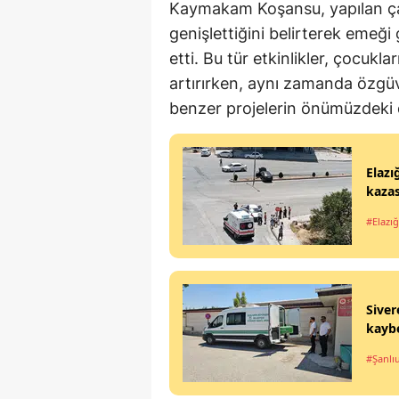
Kaymakam Koşansu, yapılan çal
genişlettiğini belirterek emeğ
etti. Bu tür etkinlikler, çocuklar
artırırken, aynı zamanda özgüv
benzer projelerin önümüzdeki
Elazı
kazas
#Elazığ
Siver
kaybe
#Şanlı