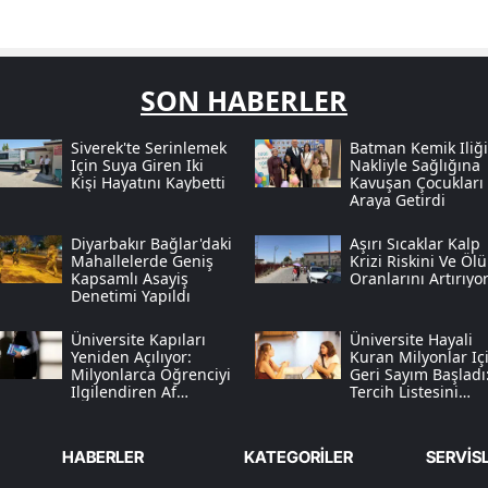
SON HABERLER
Siverek'te Serinlemek
Batman Kemik Iliği
Için Suya Giren Iki
Nakliyle Sağlığına
Kişi Hayatını Kaybetti
Kavuşan Çocukları 
Araya Getirdi
Diyarbakır Bağlar'daki
Aşırı Sıcaklar Kalp
Mahallelerde Geniş
Krizi Riskini Ve Öl
Kapsamlı Asayiş
Oranlarını Artırıyo
Denetimi Yapıldı
Üniversite Kapıları
Üniversite Hayali
Yeniden Açılıyor:
Kuran Milyonlar Iç
Milyonlarca Öğrenciyi
Geri Sayım Başladı
Ilgilendiren Af
Tercih Listesini
Resmen Yürürlükte
Oluştururken Bu
Hatalara Düşmeyi
HABERLER
KATEGORİLER
SERVİS