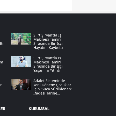
Samsun
Siirt
Sinop
Siirt Şirvan'da Iş
Makinesi Tamiri
Sivas
Bir
Sırasında Bir Işçi
Hayatını Kaybetti
Tekirdağ
Siirt Şirvan’da Iş
Tokat
üm
Makinesi Tamiri
r
Sırasında Bir Işçi
Yaşamını Yitirdi
Trabzon
Adalet Sisteminde
Tunceli
in
Yeni Dönem: Çocuklar
:
Için 'suça Sürüklenen'
Ifadesi Tarihe
Şanlıurfa
Karışıyor
n
Uşak
LER
KURUMSAL
Van