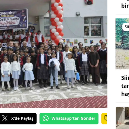
bi
Si
Si
tam
ha
X'de Paylaş
Whatsapp'tan Gönder