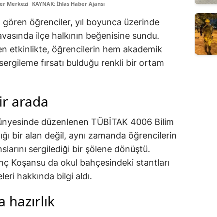
er Merkezi
KAYNAK: İhlas Haber Ajansı
m gören öğrenciler, yıl boyunca üzerinde
k havasında ilçe halkının beğenisine sundu.
en etkinlikte, öğrencilerin hem akademik
ergileme fırsatı bulduğu renkli bir ortam
bir arada
bünyesinde düzenlenen TÜBİTAK 4006 Bilim
ığı bir alan değil, aynı zamanda öğrencilerin
larını sergilediği bir şölene dönüştü.
 Koşansu da okul bahçesindeki stantları
eri hakkında bilgi aldı.
 hazırlık