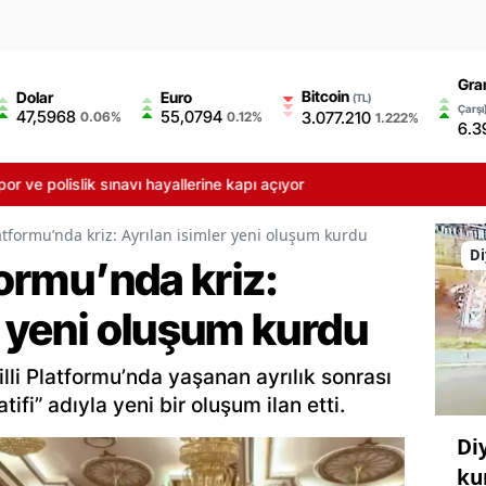
Gra
Bitcoin
Dolar
Euro
(TL)
Çarşı
47,5968
55,0794
3.077.210
0.06%
0.12%
1.222%
6.3
olislik sınavı hayallerine kapı açıyor
latformu’nda kriz: Ayrılan isimler yeni oluşum kurdu
Di
formu’nda kriz:
r yeni oluşum kurdu
lli Platformu’nda yaşanan ayrılık sonrası
atifi” adıyla yeni bir oluşum ilan etti.
Di
ku