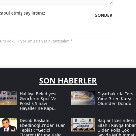
abul etmiş sayılırsınız
GÖNDER
yorum yok, ilk yorumu siz yazın, tartışalım *
SON HABERLER
Haliliye Belediyesi
Diyarbakırda Ters
Gençlerin Spor Ve
Yöne Giren Kurye
Polislik Sınavı
Ölümden Döndü
Hayallerine Kapı
Açıyor
Desob Başkanı
Bağlar Ilçesindeki
Ebedinoğlu'ndan Fuar
Silahlı Kavga Ihba
Tepkisi: "geçici
Giden Polis Çok
Ticaret Uğruna Kalıcı
Sayıda Mühimmat 