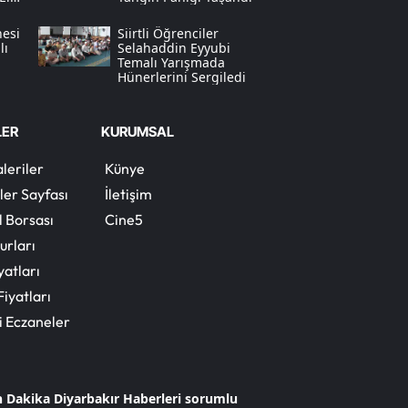
nesi
Siirtli Öğrenciler
Yalova
lı
Selahaddin Eyyubi
Temalı Yarışmada
Karabük
Hünerlerini Sergiledi
Kilis
LER
KURUMSAL
Osmaniye
leriler
Künye
Düzce
ler Sayfası
İletişim
l Borsası
Cine5
urları
yatları
Fiyatları
i Eczaneler
n Dakika Diyarbakır Haberleri sorumlu