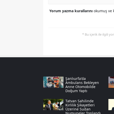
Yorum yazma kurallarını
okumuş ve k
* Bu içerik ile ilgili 
Şanlıurfa'da
Ambulans Bekleyen
Anne Otomobilde
Doğum Yaptı
Tatvan Sahilinde
Kirlilik Şikayetleri
Üzerine Sudan
Numuneler Toplandı