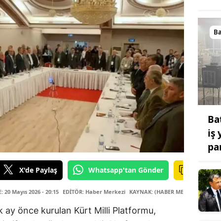
B
Ba
iş
pa
X'de Paylaş
Whatsapp'tan Gönder
20 Mayıs 2026 - 20:15
EDİTÖR: Haber Merkezi
KAYNAK: (HABER MERKEZİ)
k ay önce kurulan Kürt Milli Platformu,