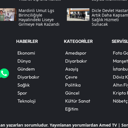
Esnafımızı
Geçirdi
Kaybetmeyelim"
Mardinli Umut Lgs
Dicle Devlet Hasta
Birinciliğiyle
Artık Daha Kapsam
Hayalindeki Liseye
Sağlık Hizmeti
Girmeye Hak Kazandı
Sunacak
HABERLER
KATEGORİLER
SERVİS
Ekonomi
Amedspor
Foto Ga
Dünya
Diyarbakır
Manşet
Gündem
Asayiş
İstanbu
Diyarbakır
Çevre
Döviz K
Sağlık
Politika
Altın Fi
Spor
Güncel
Kripto 
Teknoloji
Kültür Sanat
Nöbetç
Eğitim
dan yazarları sorumludur. Yayınlanan yorumlardan Amed TV | So