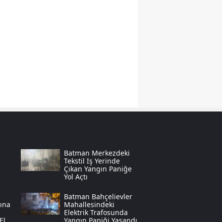
Yozgat
Zonguldak
Aksaray
Bayburt
Karaman
Kırıkkale
Batman
Batman Merkezdeki
Şırnak
Tekstil Iş Yerinde
Çıkan Yangın Paniğe
Yol Açtı
Bartın
Batman Bahçelievler
Ardahan
rına
Mahallesindeki
Elektrik Trafosunda
Ele
Yangın Paniği Yaşandı
Iğdır