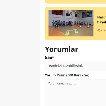
Halil
hayal
#Şanlı
Yorumlar
İsim*
Yorum Yazın (500 Karakter)