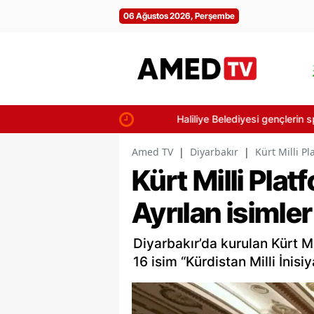
06 Ağustos 2026, Perşembe
Haliliye Belediyesi gençlerin spor ve p
Amed TV
|
Diyarbakır
|
Kürt Milli P
Kürt Milli Plat
Ayrılan isimle
Diyarbakır’da kurulan Kürt Mi
16 isim “Kürdistan Milli İnisiy