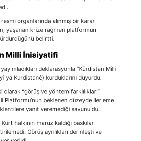
edi.
n resmi organlarında alınmış bir karar
lan, yaşanan krize rağmen platformun
sürdürdüğünü belirtti.
Milli İnisiyatifi
 yayımladıkları deklarasyonla “Kürdistan Milli
weyî ya Kurdistanê) kurduklarını duyurdu.
 olarak “görüş ve yöntem farklılıkları”
illi Platformu’nun beklenen düzeyde ilerleme
lentilere yanıt veremediği savunuldu.
Kürt halkının maruz kaldığı baskılar
irilemedi. Görüş ayrılıkları derinleşti ve
yer verildi.