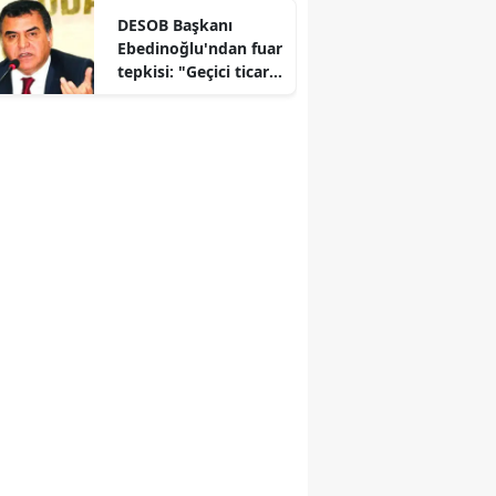
DESOB Başkanı
Edirne
Ebedinoğlu'ndan fuar
tepkisi: "Geçici ticaret
Elazığ
uğruna kalıcı
esnafımızı
Erzincan
kaybetmeyelim"
Erzurum
Eskişehir
Gaziantep
Giresun
Gümüşhane
Hakkari
Hatay
Isparta