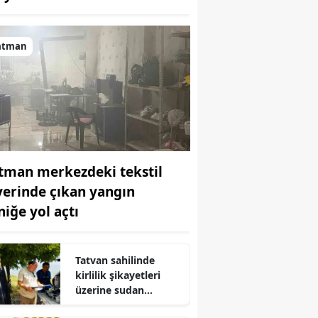
Bilecik
Bingöl
atman
Bitlis
Bolu
Burdur
Bursa
tman merkezdeki tekstil
 yerinde çıkan yangın
Çanakkale
niğe yol açtı
Çankırı
Çorum
Tatvan sahilinde
kirlilik şikayetleri
Denizli
üzerine sudan
numuneler toplandı
Diyarbakır