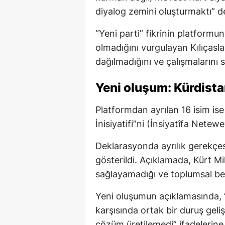
diyalog zemini oluşturmaktı” d
“Yeni parti” fikrinin platformu
olmadığını vurgulayan Kılıças
dağılmadığını ve çalışmalarını 
Yeni oluşum: Kürdistan 
Platformdan ayrılan 16 isim ise
İnisiyatifi”ni (İnsiyatîfa Nete
Deklarasyonda ayrılık gerekçesi
gösterildi. Açıklamada, Kürt M
sağlayamadığı ve toplumsal bek
Yeni oluşumun açıklamasında, “
karşısında ortak bir duruş gelişt
çözüm üretilemedi” ifadelerine 