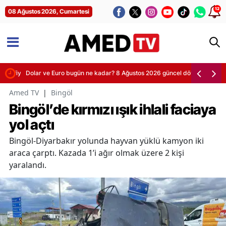
12
08 Ağustos 2026, Cumartesi
n fiyatları
Dolar ve Euro bugün ne kadar? 8 Ağustos 2026 güncel döviz kurları
Amed TV
|
Bingöl
Bingöl’de kırmızı ışık ihlali faciaya
yol açtı
Bingöl-Diyarbakır yolunda hayvan yüklü kamyon iki
araca çarptı. Kazada 1’i ağır olmak üzere 2 kişi
yaralandı.