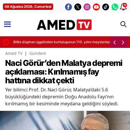
12
08 Ağustos 2026, Cumartesi
syon
Bitlis düşman işgalinden kurtuluşunun 110. yılını meydanlarda coşkuyla 
Amed TV
|
Gündem
Naci Görür’den Malatya depremi
açıklaması: Kırılmamış fay
hattına dikkat çekti
Yer bilimci Prof. Dr. Naci Görür, Malatya’daki 5.6
büyüklüğündeki depremin Doğu Anadolu Fayı’nın
kırılmamış bir kesiminde meydana geldiğini söyledi.