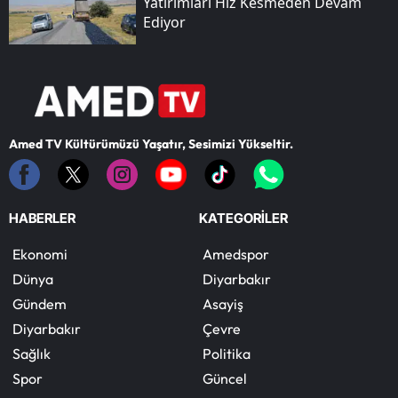
Yatırımları Hız Kesmeden Devam
Ediyor
Amed TV Kültürümüzü Yaşatır, Sesimizi Yükseltir.
HABERLER
KATEGORİLER
Ekonomi
Amedspor
Dünya
Diyarbakır
Gündem
Asayiş
Diyarbakır
Çevre
Sağlık
Politika
Spor
Güncel