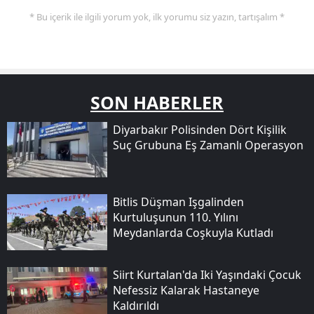
* Bu içerik ile ilgili yorum yok, ilk yorumu siz yazın, tartışalım *
SON HABERLER
Diyarbakır Polisinden Dört Kişilik
Suç Grubuna Eş Zamanlı Operasyon
Bitlis Düşman Işgalinden
Kurtuluşunun 110. Yılını
Meydanlarda Coşkuyla Kutladı
Siirt Kurtalan'da Iki Yaşındaki Çocuk
Nefessiz Kalarak Hastaneye
Kaldırıldı