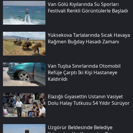
Van Gölü Kıyılarında Su Sporları
Festivali Renkli Görüntülerle Başladı
Yüksekova Tarlalarında Sıcak Havaya
Rağmen Buğday Hasadı Zamanı
Van Tuşba Sınırlarında Otomobil
Refüje Çarptı Iki Kişi Hastaneye
Kaldırıldı
Elazığlı Gıyasettin Ustanın Vasiyet
Dolu Halay Tutkusu 54 Yıldır Sürüyor
Uzgörür Beldesinde Belediye