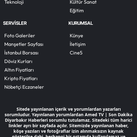
Teknoloji
Kültür Sanat
Eğitim
SERVİSLER
KURUMSAL
Foto Galeriler
Künye
Manşetler Sayfası
İletişim
İstanbul Borsası
Cine5
Döviz Kurları
Altın Fiyatları
Kripto Fiyatları
Nöbetçi Eczaneler
Sitede yayınlanan içerik ve yorumlardan yazarları
sorumludur. Yayınlanan yorumlardan Amed TV | Son Dakika
Diyarbakır Haberleri sorumlu tutulamaz. Sitedeki tüm harici
linkler ayrı bir sayfada açılır. Sitemizde yayınlanan haber,
köşe yazıları ve fotoğraflar izin alınmaksızın kaynak
gösterilse dahi, herhangi bir ortamda kullanılamaz ve